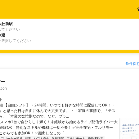
大社前駅
してください
歓迎
を選択してください
条件保
バー
tion
ト
細 【自由シフト】 ・24時間、いつでも好きな時間に配信してOK！ ・
」と思った日は自由に休んで大丈夫です。 ・「家庭の事情で」「テス
ら」「本業の繁忙期なので」など、プラ...
＼スマホ1台で自分らしく輝く！未経験から始めるライブ配信ライバー大
未経験OK！特別なスキルや機材は一切不要！ ✅完全在宅・フルリモー
からでも参加OK！ ✅顔出しなしの「...
フリーター歓迎
短期
シフト自由
学歴不問
フルリモート
経験者歓迎