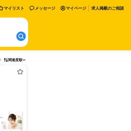
マイリスト
メッセージ
マイページ
求人掲載のご相談
存
関連度順