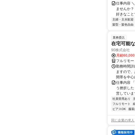
仕事内容 ＼
ませんか？
好きなことで
主婦・主夫歓迎
髪型・髪色自由
業務委託
在宅可能
90株式会社
月給60,00
フルリモー
勤務時間詳
ますので、お
間帯を中心に
仕事内容 
う挫折したく
営しています
社員登用あり
フルリモート
ピアスOK
服装
同じ企業の求人