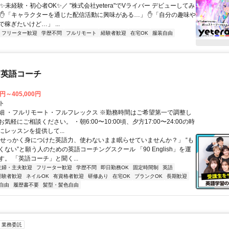
✨未経験・初心者OK✨／ "株式会社yetera"でVライバー デビューしてみ
 ✋「キャラクターを通じた配信活動に興味がある…」 ✋「自分の趣味や
稼ぎたいけど…」 ...
フリーター歓迎
学歴不問
フルリモート
経験者歓迎
在宅OK
服装自由
な英語コーチ
0円～405,000円
ト
細 ・フルリモート・フルフレックス ※勤務時間はご希望第一で調整し
気軽にご相談ください。 ・朝6:00〜10:00頃、夕方17:00〜24:00の時
レッスンを提供して...
「せっかく身につけた英語力、使わないまま眠らせていませんか？」 “も
ない”と願う人のための英語コーチングスクール 「90 English」を運
。 「英語コーチ」と聞く...
主婦・主夫歓迎
フリーター歓迎
学歴不問
即日勤務OK
固定時間制
英語
経験者歓迎
ネイルOK
有資格者歓迎
研修あり
在宅OK
ブランクOK
長期歓迎
自由
履歴書不要
髪型・髪色自由
業務委託