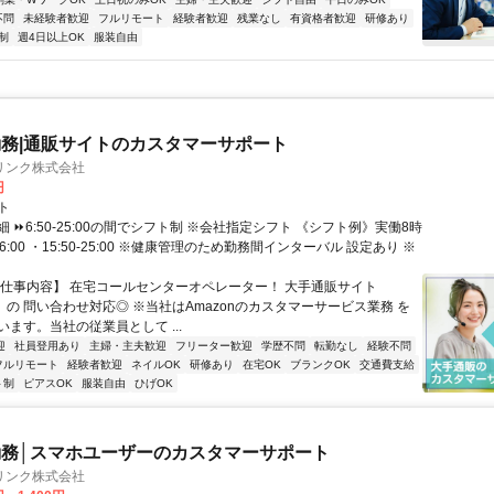
不問
未経験者歓迎
フルリモート
経験者歓迎
残業なし
有資格者歓迎
研修あり
制
週4日以上OK
服装自由
務|通販サイトのカスタマーサポート
リンク株式会社
円
ト
 ⏩6:50-25:00の間でシフト制 ※会社指定シフト 《シフト例》実働8時
-16:00 ・15:50-25:00 ※健康管理のため勤務間インターバル 設定あり ※
【仕事内容】 在宅コールセンターオペレーター！ 大手通販サイト
n」の 問い合わせ対応◎ ※当社はAmazonのカスタマーサービス業務 を
ます。当社の従業員として ...
迎
社員登用あり
主婦・主夫歓迎
フリーター歓迎
学歴不問
転勤なし
経験不問
フルリモート
経験者歓迎
ネイルOK
研修あり
在宅OK
ブランクOK
交通費支給
ト制
ピアスOK
服装自由
ひげOK
務│スマホユーザーのカスタマーサポート
リンク株式会社