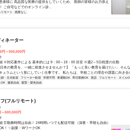
患者様に 高品質な医療の提供をしていくため、 医師の皆様のお力添え
 ご自宅などでのオンライン診...
ルリモート
残業なし
ディネーター
タ
00円～500,000円
ト
 ※対応案件による 基本的には 9：00～18：00 目安 ※週2～5日程度の出勤
【日本の教育を、一緒に前進させませんか？】 「もっと良い教育を届けたい」 そん
キュラムという形にしていく仕事です。 私たちは、学校ごとの理念や課題に向き合いな
主婦・主夫歓迎
フリーター歓迎
学歴不問
車通勤OK
即日勤務OK
英語
フルリモート
ネイルO
OK
服装自由
髪型・髪色自由
フ(フルリモート)
a
円～600,000円
ト
細 ⏰勤務時間は自由！ 24時間いつでも配信可能 （深夜・早朝も自由）
OK！ ✨副業・WワークOK