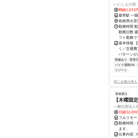
いにしえの宿
時給1,033
最寄駅 一畑
島根県出雲
勤務時間 勤務
勤務日数 
フト勤務です.
基本情報 
く／交通費
パターンが
制服あり
変形
バイク通勤OK
リゾート
同じ企業の求人
業務委託
【木曜固
一般社団法人
日給32,00
フルリモー
勤務時間・曜
ます。
仕事内容: