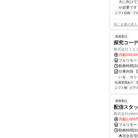
大に向けて
が必要です！
シフト自由
フ
同じ企業の求人
業務委託
探究コー
株式会社ミエ
月給200,0
フルリモー
勤務時間詳細
仕事内容 
いを、カリ
社員登用あり
シフト制
ピアス
業務委託
配信スタッ
株式会社yeter
月給2,000
フルリモー
勤務時間詳
⛺完全在宅