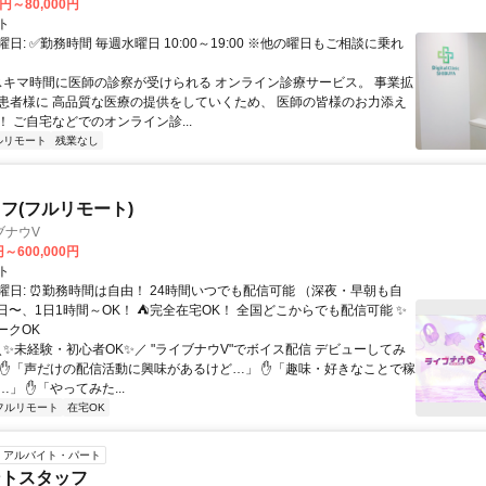
0円～80,000円
ト
日: ✅勤務時間 毎週水曜日 10:00～19:00 ※他の曜日もご相談に乗れ
 スキマ時間に医師の診察が受けられる オンライン診療サービス。 事業拡
患者様に 高品質な医療の提供をしていくため、 医師の皆様のお力添え
 ご自宅などでのオンライン診...
ルリモート
残業なし
フ(フルリモート)
ブナウV
円～600,000円
ト
曜日: ⏰勤務時間は自由！ 24時間いつでも配信可能 （深夜・早朝も自
日〜、1日1時間～OK！ ⛺完全在宅OK！ 全国どこからでも配信可能 ✨
ークOK
＼✨未経験・初心者OK✨／ "ライブナウV"でボイス配信 デビューしてみ
 ✋「声だけの配信活動に興味があるけど…」 ✋「趣味・好きなことで稼
」 ✋「やってみた...
フルリモート
在宅OK
アルバイト・パート
ントスタッフ