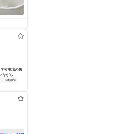
な学校現場の想
がら...
K
長期歓迎