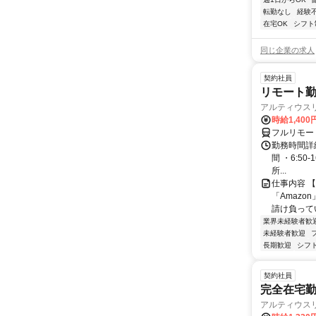
転勤なし
経験
在宅OK
シフト
同じ企業の求人
契約社員
リモート勤
アルティウス
時給1,400
フルリモー
勤務時間詳細
間 ・6:50
所...
仕事内容 
「Amazo
請け負ってい
業界未経験者歓
未経験者歓迎
長期歓迎
シフ
契約社員
完全在宅勤
アルティウス