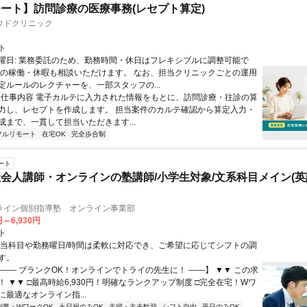
ート】訪問診療の医療事務(レセプト算定)
ウドクリニック
ト
曜日: 業務委託のため、勤務時間・休日はフレキシブルに調整可能で
祝の稼働・休暇も相談いただけます。 なお、担当クリニックごとの運用
定ルールのレクチャーを、一部スタッフの...
 ■ 仕事内容 電子カルテに入力された情報をもとに、訪問診療・往診の算
力し、レセプトを作成します。 担当案件のカルテ確認から算定入力・
成まで、一貫して担当いただきます...
フルリモート
在宅OK
完全歩合制
ート
会人講師・オンラインの塾講師/小学生対象/文系科目メイン(
ライン個別指導塾 オンライン事業部
円～6,930円
ト
担当科目や勤務曜日/時間は柔軟に対応でき、ご希望に応じてシフトの調
す。
【―― ブランクOK！オンラインでトライの先生に！ ――】 ▼▼ この求
T！ ▼▼ □最高時給6,930円！明確なランクアップ制度 □完全在宅！Wワ
最適なオンライン指...
副業・WワークOK
土日祝のみOK
主婦・主夫歓迎
シフト自由
平日のみOK