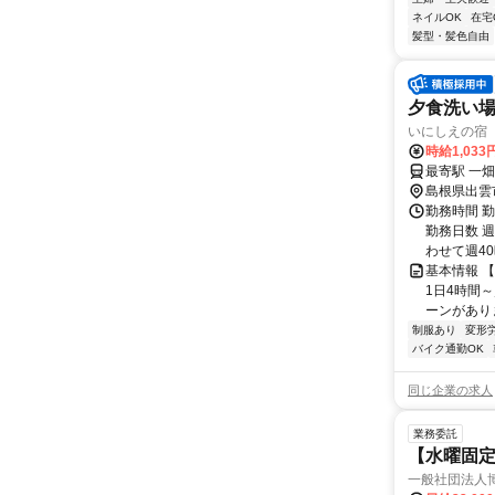
ネイルOK
在宅
髪型・髪色自由
夕食洗い
いにしえの宿
時給1,03
最寄駅 一畑
島根県出雲
勤務時間 勤務
勤務日数 
わせて週40時
基本情報 
1日4時間
ーンがあり
制服あり
変形
バイク通勤OK
同じ企業の求人
業務委託
【水曜固
一般社団法人