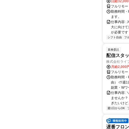
日給32,00
フルリモー
勤務時間・曜
ます。
仕事内容:
大に向けて
が必要です！
シフト自由
フ
業務委託
配信スタッ
株式会社ライ
月給2,000
フルリモー
勤務時間・
由） ⛅週1
副業・Wワ
仕事内容: 
ませんか？
ぎたいけど…
週1日からOK
遅番フロ