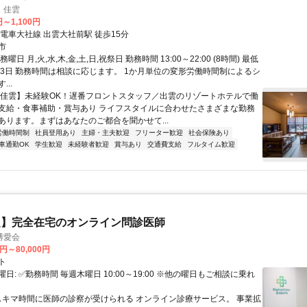
 佳雲
円～1,100円
電車大社線 出雲大社前駅 徒歩15分
市
曜日 月,火,水,木,金,土,日,祝祭日 勤務時間 13:00～22:00 (8時間) 最低
週3日 勤務時間は相談に応じます。 1か月単位の変形労働時間制によるシ
..
【佳雲】未経験OK！遅番フロントスタッフ／出雲のリゾートホテルで働
支給・食事補助・賞与あり ライフスタイルに合わせたさまざまな勤務
あります。まずはあなたのご都合を聞かせて...
労働時間制
社員登用あり
主婦・主夫歓迎
フリーター歓迎
社会保険あり
車通勤OK
学生歓迎
未経験者歓迎
賞与あり
交通費支給
フルタイム歓迎
定】完全在宅のオンライン問診医師
博愛会
0円～80,000円
ト
日: ✅勤務時間 毎週木曜日 10:00～19:00 ※他の曜日もご相談に乗れ
 スキマ時間に医師の診察が受けられる オンライン診療サービス。 事業拡