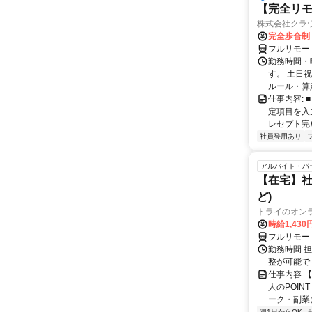
【完全リモ
株式会社クラ
完全歩合制
フルリモー
勤務時間・
す。 土日
ルール・算
仕事内容:
定項目を入
レセプト完
社員登用あり
アルバイト・パ
【在宅】社
ど)
トライのオン
時給1,430
フルリモー
勤務時間 
整が可能で
仕事内容 
人のPOIN
ーク・副業に
週1日からOK