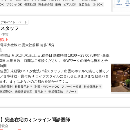
OK
ブランクOK
長期歓迎
完全歩合制
単発
ピアスOK
服装自由
ひげOK
アルバイト・パート
場スタッフ
 佳雲
3円以上
電車大社線 出雲大社前駅 徒歩15分
市
曜日 月,火,水,木,金,土,日,祝祭日 勤務時間 18:00～23:00 (5時間) 最低
週3日 出勤日数、時間はご相談ください。 ※Wワークの場合は弊社と合
間...
【佳雲】未経験OK！夕食洗い場スタッフ／出雲のホテルで楽しく働く／
～／食事補助・賞与あり ライフスタイルに合わせたさまざまな勤務パタ
ます。まずはあなたのご都合を聞かせてく...
労働時間制
社員登用あり
副業・WワークOK
フリーター歓迎
社会保険あり
車通勤OK
未経験者歓迎
賞与あり
交通費支給
リゾート
定】完全在宅のオンライン問診医師
博愛会