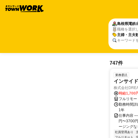
島根県
電鉄
職種を選択
主婦・主夫
キーワード
747件
業務委託
インサイ
株式会社DREA
時給1,700
フルリモー
勤務時間詳細
1年
仕事内容 ─
円〜370
ージングなし
社員登用あり
フルリモート