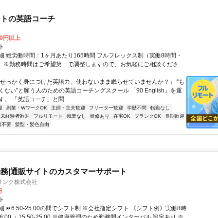
ートの英語コーチ
00円以上
ト
細 総労働時間：1ヶ月あたり165時間 フルフレックス制（実働8時間・
） ※勤務時間はご希望第一で調整しますので、お気軽にご相談くださ
「せっかく身につけた英語力、使わないまま眠らせていませんか？」 “も
ない”と願う人のための英語コーチングスクール 「90 English」を運
。 「英語コーチ」と聞...
迎
副業・WワークOK
主婦・主夫歓迎
フリーター歓迎
学歴不問
転勤なし
未経験者歓迎
フルリモート
残業なし
研修あり
在宅OK
ブランクOK
長期歓迎
書不要
髪型・髪色自由
務|通販サイトのカスタマーサポート
リンク株式会社
円
ト
 ⏩6:50-25:00の間でシフト制 ※会社指定シフト 《シフト例》実働8時
-16:00 ・15:50-25:00 ※健康管理のため勤務間インターバル 設定あり ※