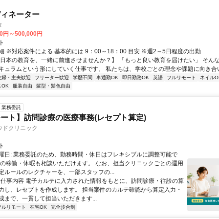
ディネーター
タ
00円～500,000円
ト
 ※対応案件による 基本的には 9：00～18：00 目安 ※週2～5日程度の出勤
【日本の教育を、一緒に前進させませんか？】 「もっと良い教育を届けたい」 そん
キュラムという形にしていく仕事です。 私たちは、学校ごとの理念や課題に向き合いな
主婦・主夫歓迎
フリーター歓迎
学歴不問
車通勤OK
即日勤務OK
英語
フルリモート
ネイルO
OK
服装自由
髪型・髪色自由
業務委託
ート】訪問診療の医療事務(レセプト算定)
ウドクリニック
ト
曜日: 業務委託のため、勤務時間・休日はフレキシブルに調整可能で
祝の稼働・休暇も相談いただけます。 なお、担当クリニックごとの運用
定ルールのレクチャーを、一部スタッフの...
 ■ 仕事内容 電子カルテに入力された情報をもとに、訪問診療・往診の算
力し、レセプトを作成します。 担当案件のカルテ確認から算定入力・
成まで、一貫して担当いただきます...
フルリモート
在宅OK
完全歩合制