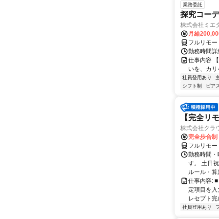
業務委託
探究コー
株式会社ミエ
月給200,0
フルリモー
勤務時間詳細
仕事内容 
いを、カリ
社員登用あり
シフト制
ピアス
【完全リモ
株式会社クラ
完全歩合制
フルリモー
勤務時間・
す。 土日
ルール・算
仕事内容:
定項目を入
レセプト完
社員登用あり