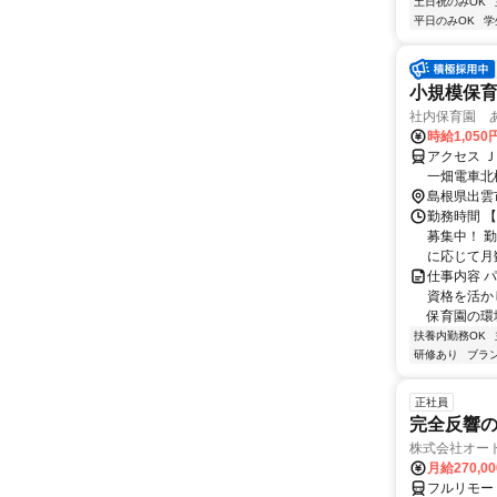
土日祝のみOK
平日のみOK
学
小規模保
社内保育園 
時給1,05
アクセス 
一畑電車北
島根県出雲
勤務時間 【
募集中！ 
に応じて月数
仕事内容 
資格を活か
保育園の環
扶養内勤務OK
研修あり
ブラ
正社員
完全反響
株式会社オー
月給270,0
フルリモー