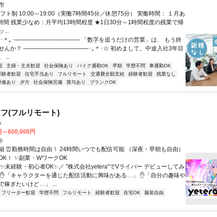
市
フト制 10:00～19:00（実働7時間45分／休憩75分） 実働時間： １月あ
.0時間 残業少なめ：月平均13時間程度 ★1日30分～1時間程度の残業で帰
..
･＊｡･─────────────── 「数字を追うだけの営業」は、 もう終
んか？ ───────────────･｡＊･☆ 初めまして。中途入社3年目
...
迎
主婦・主夫歓迎
社会保険あり
バイク通勤OK
早朝
学歴不問
車通勤OK
経験者歓迎
住宅手当あり
フルリモート
交通費全額支給
経験者歓迎
残業なし
研修あり
夕方
社会保険完備
賞与あり
ブランクOK
フ(フルリモート)
a
円～600,000円
ト
細 ⏰勤務時間は自由！ 24時間いつでも配信可能 （深夜・早朝も自由）
OK！ ✨副業・WワークOK
✨未経験・初心者OK✨／ "株式会社yetera"でVライバー デビューしてみ
 ✋「キャラクターを通じた配信活動に興味がある…」 ✋「自分の趣味や
稼ぎたいけど…」 ...
フリーター歓迎
学歴不問
フルリモート
経験者歓迎
在宅OK
服装自由