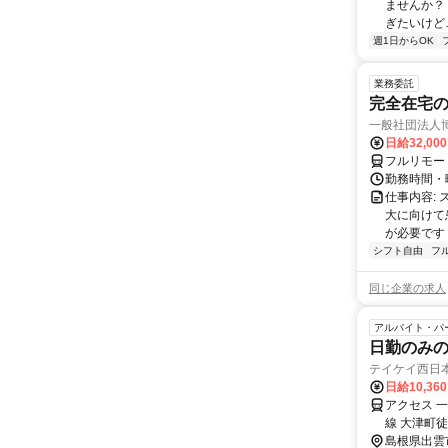
ませんか？
ぎたいけど…
週1日からOK
業務委託
完全在宅
一般社団法人
日給32,00
フルリモー
勤務時間・曜
仕事内容:
大に向けて
が必要です！
シフト自由
フ
同じ企業の求人
アルバイト・パ
日勤のみ
テイケイ西日
日給10,36
アクセス 
線 大津町
島根県出雲