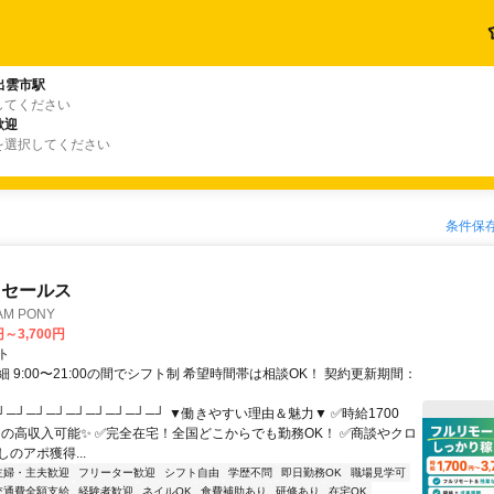
出雲市駅
してください
歓迎
を選択してください
条件保
ドセールス
M PONY
円～3,700円
ト
 9:00〜21:00の間でシフト制 希望時間帯は相談OK！ 契約更新期間：
┘─┘─┘─┘─┘─┘─┘─┘─┘ ▼働きやすい理由＆魅力▼ ✅時給1700
0円の高収入可能✨ ✅完全在宅！全国どこからでも勤務OK！ ✅商談やクロ
のアポ獲得...
主婦・主夫歓迎
フリーター歓迎
シフト自由
学歴不問
即日勤務OK
職場見学可
交通費全額支給
経験者歓迎
ネイルOK
食費補助あり
研修あり
在宅OK