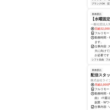
ブランクOK
交
業務委託
【水曜固
一般社団法人
日給32,00
フルリモー
勤務時間・曜
ます。
仕事内容:
大に向けて
が必要です！
シフト自由
フ
業務委託
配信スタッ
株式会社ライ
月給2,000
フルリモー
勤務時間・
由） ⛅週1
副業・Wワ
仕事内容: 