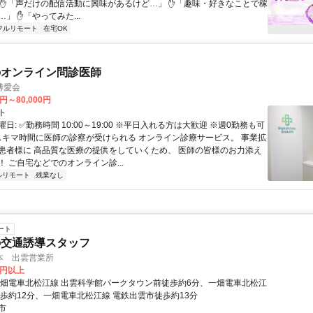
 ✋「声だけの配信活動に興味があるけど…」 ✋「趣味・好きなことで稼
」 ✋「やってみた...
フルリモート
在宅OK
のオンライン問診医師
博愛会
0円～80,000円
ト
日: ✅勤務時間 10:00～19:00 ※平日入れる方は大歓迎 ※週0勤務も可
 スキマ時間に医師の診察が受けられる オンライン診療サービス。 事業拡
患者様に 高品質な医療の提供をしていくため、 医師の皆様のお力添え
 ご自宅などでのオンライン診...
ルリモート
残業なし
ート
の交通誘導スタッフ
本 出雲営業所
0円以上
一畑電車北松江線 出雲科学館パークタウン前徒歩約6分、一畑電車北松江
徒歩約12分、一畑電車北松江線 電鉄出雲市徒歩約13分
市