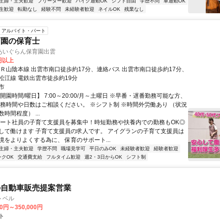
主婦・主夫歓迎
フリーター歓迎
バイク通勤OK
シフト自由
学歴不問
車通勤OK
生歓迎
転勤なし
経験不問
未経験者歓迎
ネイルOK
残業なし
アルバイト・パート
育園の保育士
あいぐらん保育園出雲
0円以上
ＪＲ山陰本線 出雲市南口徒歩約17分、連絡バス 出雲市南口徒歩約17分、
松江線 電鉄出雲市徒歩約19分
市
開園時間/曜日】 7:00～20:00/月～土曜日 ※早番・遅番勤務可能な方、
勤務時間や日数はご相談ください。 ※シフト制 ※時間外労働あり （状況
時間程度） ...
パート社員の子育て支援員を募集中！時短勤務や扶養内での勤務もOK◎
して働けます 子育て支援員の求人です。 アイグランの子育て支援員は
境をよりよくする為に、 保育のサポート...
主婦・主夫歓迎
学歴不問
職場見学可
平日のみOK
未経験者歓迎
経験者歓迎
ンクOK
交通費支給
フルタイム歓迎
週2・3日からOK
シフト制
の自動車販売提案営業
トベル
00円～350,000円
ト