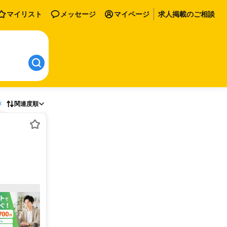
マイリスト
メッセージ
マイページ
求人掲載のご相談
存
関連度順