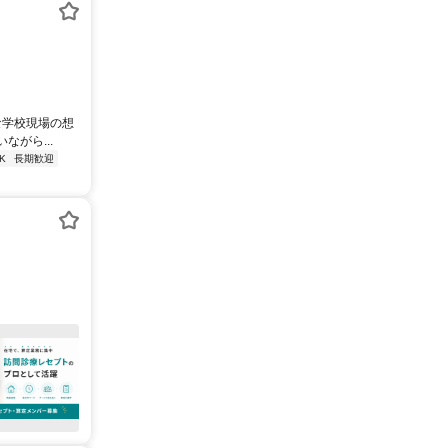
な学校現場の想
がら...
K
長期歓迎