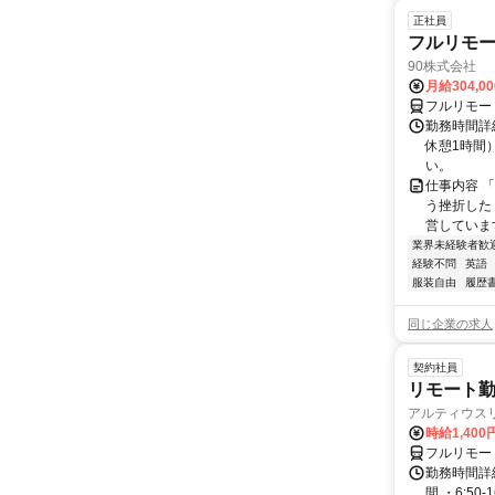
正社員
フルリモ
90株式会社
月給304,0
フルリモー
勤務時間詳
休憩1時間
い。
仕事内容 
う挫折したく
営しています
業界未経験者歓
経験不問
英語
服装自由
履歴
同じ企業の求人
契約社員
リモート勤
アルティウス
時給1,400
フルリモー
勤務時間詳細
間 ・6:50