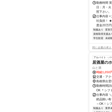
勤務時間 実
日：月・火
照下さい。 ・勤
仕事内容 
社負担！ ★
度金20万円
制服あり
変形
資格取得支援あ
学生歓迎
未経
同じ企業の求人
アルバイト・パ
居酒屋の
山と酒
時給1,050
交通・アク
島根県出雲
勤務時間詳細
OK ＊シ
仕事内容 ＼
絶品賄い有
～OK！シフ
制服あり
業界