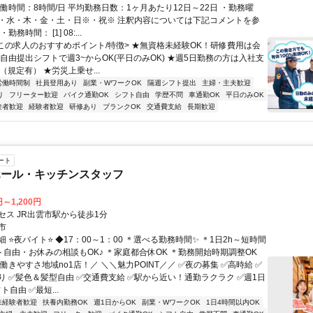
働時間：8時間/日 平均勤務日数：1ヶ月あたり12日～22日 ・勤務曜
・水・木・金・土・日※・祝※ 注釈内容については下記コメントを参
務時間： [1] 08:...
<この求人のおすすめポイント/特徴> ★無資格未経験OK！研修費用は会
自由提出シフトで週3~からOK(平日のみOK) ★週5日勤務の方は入社支
（規定有） ★労災上乗せ...
労働時間制
社員登用あり
副業・WワークOK
隔週シフト提出
主婦・主夫歓迎
り
フリーター歓迎
バイク通勤OK
シフト自由
学歴不問
車通勤OK
平日のみOK
験者歓迎
経験者歓迎
研修あり
ブランクOK
交通費支給
長期歓迎
ート
ホール・キッチンスタッフ
円～1,200円
セス JR出雲市駅から徒歩1分
市
 ⭐夜バイト⭐ ◆17：00～1：00 ＊選べる勤務時間✨ ＊1日2h～短時間
フト自由・お休みの相談もOK♪ ＊家庭都合休OK ＊勤務開始時期調整OK
働きやすさ地域no1店！／ ＼＼魅力POINT／／ ✅夜の募集 ✅高時給 ✅
り ✅髪色＆髪型自由 ✅交通費支給 ✅駅から近い！通勤ラクラク ✅週1日
ト自由 ✅最短...
未経験者歓迎
扶養内勤務OK
週1日からOK
副業・WワークOK
1日4時間以内OK