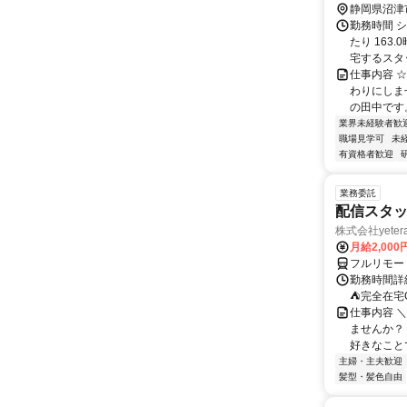
静岡県沼津
勤務時間 シ
たり 163
宅するスタッ.
仕事内容 ☆
わりにしませ
の田中です。 
業界未経験者歓
職場見学可
未
有資格者歓迎
業務委託
配信スタッ
株式会社yeter
月給2,000
フルリモー
勤務時間詳
⛺完全在宅
仕事内容 ＼
ませんか？
好きなことで
主婦・主夫歓迎
髪型・髪色自由