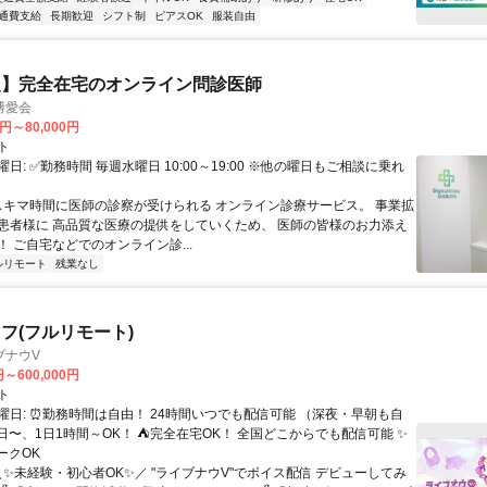
通費支給
長期歓迎
シフト制
ピアスOK
服装自由
定】完全在宅のオンライン問診医師
博愛会
0円～80,000円
ト
日: ✅勤務時間 毎週水曜日 10:00～19:00 ※他の曜日もご相談に乗れ
 スキマ時間に医師の診察が受けられる オンライン診療サービス。 事業拡
患者様に 高品質な医療の提供をしていくため、 医師の皆様のお力添え
 ご自宅などでのオンライン診...
ルリモート
残業なし
フ(フルリモート)
ブナウV
円～600,000円
ト
曜日: ⏰勤務時間は自由！ 24時間いつでも配信可能 （深夜・早朝も自
日〜、1日1時間～OK！ ⛺完全在宅OK！ 全国どこからでも配信可能 ✨
ークOK
＼✨未経験・初心者OK✨／ "ライブナウV"でボイス配信 デビューしてみ