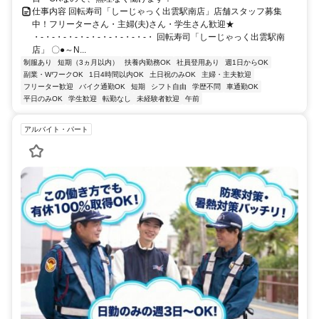
仕事内容 回転寿司「しーじゃっく出雲駅南店」店舗スタッフ募集
中！フリーターさん・主婦(夫)さん・学生さん歓迎★
・-・-・-・-・-・-・-・-・-・-・ 回転寿司「しーじゃっく出雲駅南
店」 〇●～N...
制服あり
短期（3ヵ月以内）
扶養内勤務OK
社員登用あり
週1日からOK
副業・WワークOK
1日4時間以内OK
土日祝のみOK
主婦・主夫歓迎
フリーター歓迎
バイク通勤OK
短期
シフト自由
学歴不問
車通勤OK
平日のみOK
学生歓迎
転勤なし
未経験者歓迎
午前
アルバイト・パート