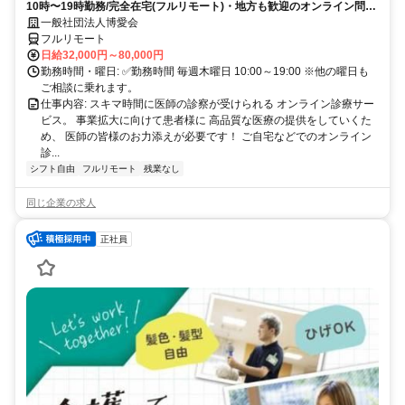
10時〜19時勤務/完全在宅(フルリモート)・地方も歓迎のオンライン問診
業務
一般社団法人博愛会
フルリモート
日給32,000円～80,000円
勤務時間・曜日: ✅勤務時間 毎週木曜日 10:00～19:00 ※他の曜日も
ご相談に乗れます。
仕事内容: スキマ時間に医師の診察が受けられる オンライン診療サー
ビス。 事業拡大に向けて患者様に 高品質な医療の提供をしていくた
め、 医師の皆様のお力添えが必要です！ ご自宅などでのオンライン
診...
シフト自由
フルリモート
残業なし
同じ企業の求人
正社員