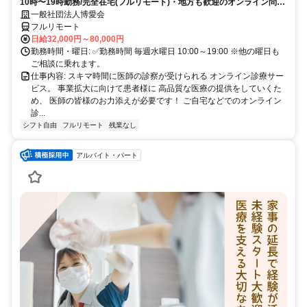
10時〜19時勤務/完全在宅(フルリモート)・地方も歓迎のオンライン問診
業務
一般社団法人博愛会
フルリモート
日給32,000円～80,000円
勤務時間・曜日: ✅勤務時間 毎週水曜日 10:00～19:00 ※他の曜日も
ご相談に乗れます。
仕事内容: スキマ時間に医師の診察が受けられる オンライン診療サー
ビス。 事業拡大に向けて患者様に 高品質な医療の提供をしていくた
め、 医師の皆様のお力添えが必要です！ ご自宅などでのオンライン
診...
シフト自由
フルリモート
残業なし
アルバイト・パート