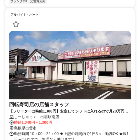
ブランクOK
交通費支給
アルバイト・パート
回転寿司店の店舗スタッフ
【フリーターは時給1,300円】安定してシフトに入れるので月20万円以
上も可能です。学生・主婦（夫）の方のアルバイトも同時募集中！短期
しーじゃっく 出雲駅南店
もOKです！！安定して働きたい方も学業や家庭との両立したい方も働き
時給1,040円～1,300円
やすい環境です◎
島根県出雲市
勤務時間 10：00～22：00 ★上記の時間内で1日3ｈ～勤務OK ★週1
日～OKなので、無理なく働けます！