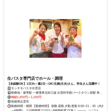
生パスタ専門店でホール・調理
【未経験OK】1日3h～週2日～OK!主婦(主夫)さん、学生さん活躍中！
モッチモパスタ出雲店
勤務地・最寄駅 一畑電車北松江線 出雲科学館パークタウン前駅 車で
5分 マイカー通勤もOKです♪
時給1,050円～1,100円
島根県出雲市
勤務時間・期間 【勤務時間】 朝勤 昼勤 夕勤 夜勤 9:00~21：30（内3
～6時間） 上記時間帯で1日3～6時間程度でOK！ ――― （シフト