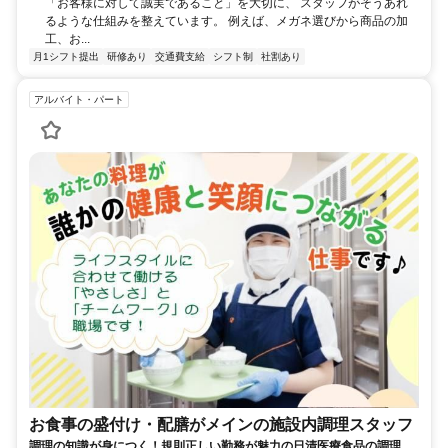
「お客様に対して誠実であること」を大切に、 スタッフがそうあれ
るような仕組みを整えています。 例えば、メガネ選びから商品の加
工、お...
月1シフト提出
研修あり
交通費支給
シフト制
社割あり
アルバイト・パート
お食事の盛付け・配膳がメインの施設内調理スタッフ
調理の知識が身につく！規則正しい勤務が魅力の日清医療食品の調理ス