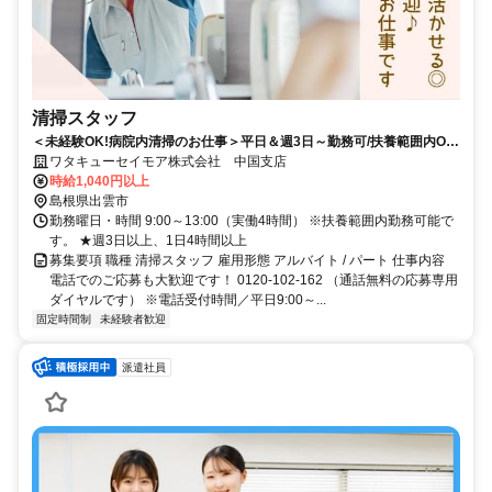
清掃スタッフ
＜未経験OK!病院内清掃のお仕事＞平日＆週3日～勤務可/扶養範囲内OK/
マイカー通勤可♪
ワタキューセイモア株式会社 中国支店
時給1,040円以上
島根県出雲市
勤務曜日・時間 9:00～13:00（実働4時間） ※扶養範囲内勤務可能で
す。 ★週3日以上、1日4時間以上
募集要項 職種 清掃スタッフ 雇用形態 アルバイト / パート 仕事内容
電話でのご応募も大歓迎です！ 0120-102-162 （通話無料の応募専用
ダイヤルです） ※電話受付時間／平日9:00～...
固定時間制
未経験者歓迎
派遣社員