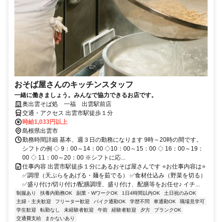
おそば屋さんのキッチンスタッフ
一緒に働きましょう。みんなで協力できるお店です。
奥出雲そば処 一福 出雲駅前店
交通・アクセス 出雲市駅徒歩１分
時給1,033円以上
島根県出雲市
勤務時間詳細 基本、週３日の勤務になります 9時～20時の間です。
シフトの例 ◇ 9：00～14：00 ◇10：00～15：00 ◇ 16：00～19：
00 ◇ 11：00～20：00 ※シフトに応...
仕事内容 出雲市駅徒歩１分にあるおそば屋さんです ⭐お仕事内容は⭐
✅調理（天ぷらをあげる・麺を茹でる） ✅食材仕込み（野菜を切る）
✅盛り付け/切り付け/配膳調理、盛り付け、配膳等をお任せ♪ イチ...
制服あり
扶養内勤務OK
副業・WワークOK
1日4時間以内OK
土日祝のみOK
主婦・主夫歓迎
フリーター歓迎
バイク通勤OK
学歴不問
車通勤OK
職場見学可
学生歓迎
転勤なし
未経験者歓迎
午前
経験者歓迎
夕方
ブランクOK
交通費支給
まかないあり