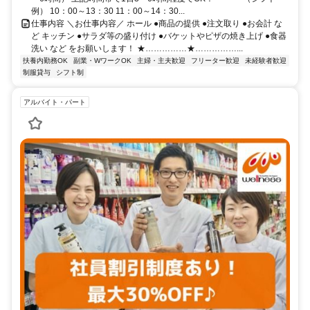
例） 10：00～13：30 11：00～14：30...
仕事内容 ＼お仕事内容／ ホール ●商品の提供 ●注文取り ●お会計 な
ど キッチン ●サラダ等の盛り付け ●バケットやピザの焼き上げ ●食器
洗い など をお願いします！ ★……………★……………...
扶養内勤務OK
副業・WワークOK
主婦・主夫歓迎
フリーター歓迎
未経験者歓迎
制服貸与
シフト制
アルバイト・パート