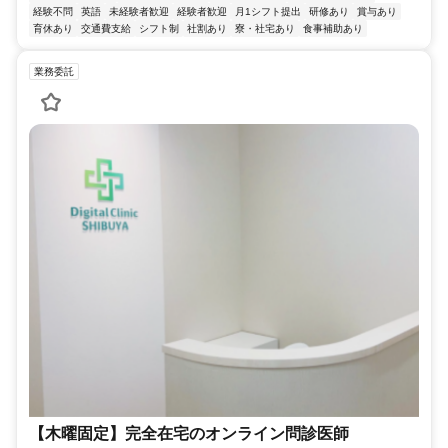
経験不問
英語
未経験者歓迎
経験者歓迎
月1シフト提出
研修あり
賞与あり
育休あり
交通費支給
シフト制
社割あり
寮・社宅あり
食事補助あり
業務委託
【木曜固定】完全在宅のオンライン問診医師