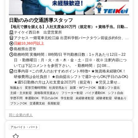
日勤のみの交通誘導スタッフ
【地元で腰を据える】入社支度金20万円（規定有）＋資格手当。日勤の
みで「月収22万円以上」も目指せる安定環境。
テイケイ西日本 出雲営業所
アクセス 一畑電車北松江線 出雲科学館パークタウン前徒歩約6分、一
畑電車北松江線 大津町徒歩約12分、一畑電車北松江線 電鉄出雲市徒
日給10,360円以上
歩約13分
島根県出雲市
勤務時間 実働時間：8時間/日 平均勤務日数：1ヶ月あたり12日～22
日 ・勤務曜日：月・火・水・木・金・土・日※・祝※ 注釈内容につ
いては下記コメントを参照下さい。 ・勤務時間： [1] 08:...
仕事内容 <この求人のおすすめポイント/特徴> ★無資格未経験OK！
研修費用は会社負担！ ★自由提出シフトで週3~からOK(平日のみOK)
★週5日勤務の方は入社支度金20万円（規定有） ★労災上乗せ...
制服あり
変形労働時間制
社員登用あり
副業・WワークOK
隔週シフト提出
主婦・主夫歓迎
資格取得支援あり
フリーター歓迎
バイク通勤OK
シフト自由
学歴不問
車通勤OK
平日のみOK
学生歓迎
未経験者歓迎
経験者歓迎
研修あり
ブランクOK
交通費支給
長期歓迎
同じ企業の求人
アルバイト・パート