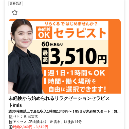
業務委託
未経験から始められるリラクゼーションセラピス
ト/mls
週30時間以上で最低収入1時間2,340円〜！85％が未経験スタート！無料
トレで一生モノの技術を習得✅好きな時間に収入を得られます⏰【島根
りらくる 出雲店
県出雲市今市町北本町】
アクセス: JR山陰本線「出雲市」駅徒歩14分
時給2,340円～3,510円