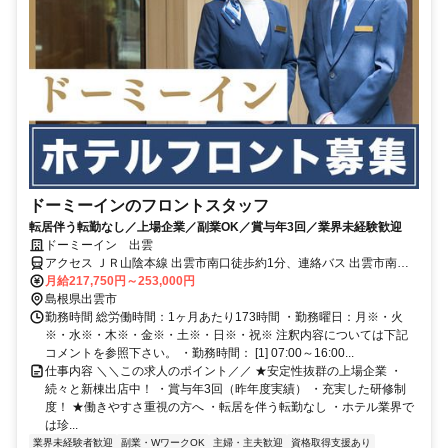
ドーミーインのフロントスタッフ
転居伴う転勤なし／上場企業／副業OK／賞与年3回／業界未経験歓迎
ドーミーイン 出雲
アクセス ＪＲ山陰本線 出雲市南口徒歩約1分、連絡バス 出雲市南口
徒歩約3分、一畑電車北松江線 電鉄出雲市徒歩約3分
月給217,750円～253,000円
島根県出雲市
勤務時間 総労働時間：1ヶ月あたり173時間 ・勤務曜日：月※・火
※・水※・木※・金※・土※・日※・祝※ 注釈内容については下記
コメントを参照下さい。 ・勤務時間： [1] 07:00～16:00...
仕事内容 ＼＼この求人のポイント／／ ★安定性抜群の上場企業 ・
続々と新棟出店中！ ・賞与年3回（昨年度実績） ・充実した研修制
度！ ★働きやすさ重視の方へ ・転居を伴う転勤なし ・ホテル業界で
は珍...
業界未経験者歓迎
副業・WワークOK
主婦・主夫歓迎
資格取得支援あり