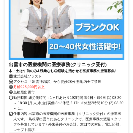
出雲市の医療機関の医療事務(クリニック受付)
木・土は午前のみ&残業なし◎経験を活かせる医療事務の派遣募集!
株式会社ソラスト
アクセス 「出雲神西駅」から徒歩28分,敷地内全て禁煙
月給225,000円以上
島根県出雲市
勤務時間 総労働時間：1ヶ月あたり192時間 週6日～週6日 (1) 08:20
～ 18:30 [月,火,水,金] 実働 8h / 休憩 2.17h ※休憩2時間10分 (2) 08:20
～ 1...
仕事内容 出雲市の医療機関の医療事務（クリニック受付）の派遣求
人です。 島根県出雲市にあるクリニックで、医療事務の派遣スタッ
フを募集しています♪ 外来受付やお会計、窓口での対応、電話応対、
レセプト請求...