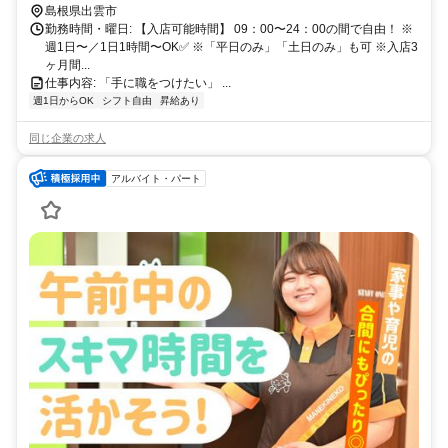
島根県出雲市
勤務時間・曜日: 【入店可能時間】 09：00〜24：00の間で自由！ ※
週1日〜／1日1時間〜OK✅ ※「平日のみ」「土日のみ」も可 ※入店3
ヶ月間...
仕事内容: 「手に職をつけたい」 ...
週1日からOK
シフト自由
昇給あり
同じ企業の求人
アルバイト・パート