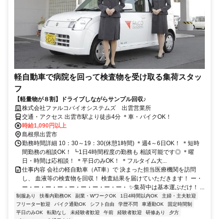
軽自動車で病院を回って検査物を受け取る集荷スタッ
フ
【軽量物が８割】ドライブしながらサンプル回収♪
株式会社ファルコバイオシステムズ 出雲営業所
交通・アクセス 出雲市駅より徒歩4分 ＊車・バイクOK！
時給1,090円以上
島根県出雲市
勤務時間詳細 10：30～19：30(休憩1時間) ＊週4～6日OK！ ＊短時
間勤務の相談OK！ ┗1日4時間程度の勤務も 相談可能です◎ ＊曜
日・時間は応相談！ ＊平日のみOK！ ＊フルタイム大...
仕事内容 会社の軽自動車（AT車）で 決まった担当医療機関を訪問
し、 血液等の検査物を回収！ 検査結果を届けていただきます！ ー・
ー・ー・ー・ー・ー・ー・ー・ー・ー・ ✨集荷中は基本運ぶだけ！ ...
制服あり
扶養内勤務OK
副業・WワークOK
1日4時間以内OK
主婦・主夫歓迎
フリーター歓迎
バイク通勤OK
シフト自由
学歴不問
車通勤OK
固定時間制
平日のみOK
転勤なし
未経験者歓迎
午前
経験者歓迎
研修あり
夕方