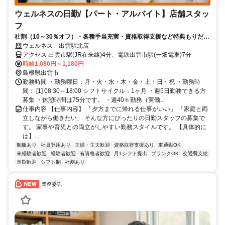
ウェルネスの日勤/【パート・アルバイト】店舗スタッ
フ
社割（10～30％オフ）・各種手当充実・資格取得支援など特典もりだく
さん！未経験スタートがほとんど♪
ウェルネス 出雲駅北店
アクセス 出雲市駅(JR在来線)4分、電鉄出雲市駅(一畑電車)7分
時給1,080円～1,180円
島根県出雲市
勤務時間 ・勤務曜日：月・火・水・木・金・土・日・祝 ・勤務時
間： [1] 08:30～18:00 シフトサイクル：1ヶ月 ・週5日勤務できる方
募集 ・休憩時間は75分です。 ・週40ｈ勤務（実働...
仕事内容 【仕事内容】 「夕方までに帰れる仕事がいい」 「家庭と両
立しながら働きたい」 そんな方にぴったりの日勤スタッフの募集で
す。 家事や育児との両立がしやすい勤務スタイルです。 【具体的に
は】...
制服あり
社員登用あり
主婦・主夫歓迎
資格取得支援あり
車通勤OK
未経験者歓迎
経験者歓迎
有資格者歓迎
月1シフト提出
ブランクOK
交通費支給
長期歓迎
シフト制
社割あり
業務委託