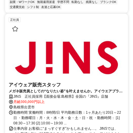
副業・WワークOK
無期雇用派遣
学歴不問
転勤なし
残業なし
ブランクOK
交通費支給
シフト制
友達と応募OK
正社員
アイウェア販売スタッフ
メガネ販売員としての“なりたい姿”を叶えませんか。アイウエアブラン
ド『JINS』で経験者を募集します！
JINS 正社員採用【面接会場:島根県】全国の『JINS』店舗
月給300,000円以上
島根県出雲市
勤務時間 実働時間：8時間/日 平均勤務日数：1ヶ月あたり20日～22
日 ・勤務曜日：月・火・水・木・金・土・日・祝 ・勤務時間： [1]
08:30～17:30 [2] 10:00～19:00 ...
仕事内容 お客様に“まっすぐすぎ”かもしれません…。 JINSでは、