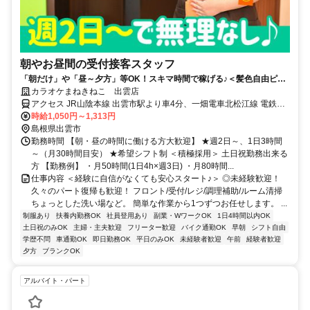
朝やお昼間の受付接客スタッフ
「朝だけ」や「昼～夕方」等OK！スキマ時間で稼げる♪＜髪色自由ピア
スOK＞食事補助＆社割＆昇給あり♪
カラオケまねきねこ 出雲店
アクセス JR山陰本線 出雲市駅より車4分、一畑電車北松江線 電鉄出
雲市駅より車4分
時給1,050円～1,313円
島根県出雲市
勤務時間 【朝・昼の時間に働ける方大歓迎】 ★週2日～、1日3時間
～（月30時間目安） ★希望シフト制 ＜積極採用＞ 土日祝勤務出来る
方 【勤務例】 ・月50時間(1日4h×週3日) ・月80時間...
仕事内容 ＜経験に自信がなくても安心スタート♪＞ ◎未経験歓迎！
久々のパート復帰も歓迎！ フロント/受付/レジ/調理補助/ルーム清掃
ちょっとした洗い場など。 簡単な作業から1つずつお任せします。 ...
制服あり
扶養内勤務OK
社員登用あり
副業・WワークOK
1日4時間以内OK
土日祝のみOK
主婦・主夫歓迎
フリーター歓迎
バイク通勤OK
早朝
シフト自由
学歴不問
車通勤OK
即日勤務OK
平日のみOK
未経験者歓迎
午前
経験者歓迎
夕方
ブランクOK
アルバイト・パート