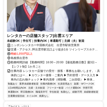
レンタカーの店舗スタッフ|出雲エリア
未経験OK｜学生可｜扶養内OK｜車通勤可｜主婦（夫）歓迎
ニッポンレンタカー中国株式会社 出雲市駅前営業所
交通・アクセス JR出雲市駅北口より徒歩1分 ツインリーブスホテル
出雲1階
時給1,050円以上
島根県出雲市
勤務時間詳細 【勤務時間】16:00～20:00 【最低勤務日数】週3日～
【シフト制】1か月ごと
仕事内容 レンタカー店舗での受付・接客・事務をお願いします。 - 具
体的にはー… ▶カウンター接客・ご案内 ▶予約管理・データ入力 ▶
車内の忘れ物チェック ▶車内清掃（掃除機、ごみ回収） ▶車体...
制服あり
業界未経験者歓迎
扶養内勤務OK
社員登用あり
副業・WワークOK
1日4時間以内OK
主婦・主夫歓迎
フリーター歓迎
バイク通勤OK
学歴不問
車通勤OK
即日勤務OK
職場見学可
学生歓迎
転勤なし
経験不問
未経験者歓迎
交通費全額支給
ネイルOK
残業なし
アルバイト・パート