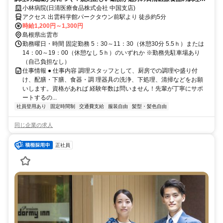
タッフ
小林病院(日清医療食品株式会社 中国支店)
アクセス 出雲科学館パークタウン前駅より 徒歩約5分
時給1,200円～1,300円
島根県出雲市
勤務曜日・時間 固定勤務 5：30～11：30（休憩30分 5.5ｈ）または
14：00～19：00（休憩なし 5ｈ）のいずれか ※勤務先駐車場あり
（自己負担なし）
仕事情報 ● 仕事内容 調理スタッフとして、厨房での調理や盛り付
け、配膳・下膳、食器・調 理器具の洗浄、下処理、清掃などをお願
いします。資格があれば 経験年数は問いません！先輩が丁寧にサポ
ートするの...
社員登用あり
固定時間制
交通費支給
服装自由
髪型・髪色自由
同じ企業の求人
正社員