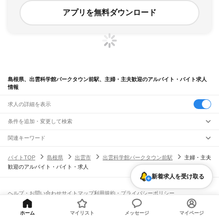
アプリを無料ダウンロード
島根県、出雲科学館パークタウン前駅、主婦・主夫歓迎のアルバイト・バイト求人
情報
求人の詳細を表示
条件を追加・変更して検索
市区町村を追加・変更
関連キーワード
完全在宅ワーク 全国
シール貼り 在宅
現在地周辺
ガチャガチャ
犬カフェ
島根県
駅を追加・変更
バイトTOP
島根県
出雲市
出雲科学館パークタウン前駅
主婦・主夫
島根県
すべて
歓迎のアルバイト・バイト・求人
松江市
浜田市
出雲市
益田市
大田市
安来市
江津市
雲南市
八束郡
仁多郡
飯石郡
職種を追加・変更
JR山陰本線(米子～益田)
簸川郡
邑智郡
鹿足郡
隠岐郡
新着求人を受け取る
安来駅
荒島駅
揖屋駅
東松江駅
松江駅
乃木駅
玉造温泉駅
来待駅
宍道駅
荘原駅
直江駅
飲食・フードサービス
特徴を追加・変更
西出雲駅
出雲神西駅
江南駅
小田駅
田儀駅
波根駅
久手駅
大田市駅
静間駅
五十猛駅
飲食・フードサービス
すべて
ヘルプ・お問い合わせ
サイトマップ
利用規約・プライバシーポリシー
仁万駅
馬路駅
湯里駅
温泉津駅
石見福光駅
黒松駅
浅利駅
江津駅
都野津駅
敬川駅
ホールスタッフ
キッチンスタッフ
皿洗い・洗い場
精肉・鮮魚加工
給食調理
人気
[企業]求人広告の掲載相談
波子駅
久代駅
下府駅
浜田駅
西浜田駅
周布駅
折居駅
三保三隅駅
岡見駅
鎌手駅
雇用形態を追加・変更
パン屋（ベーカリー）
フードカウンター販売員
バー（BAR）・バーテンダー
日払いOK
高校生歓迎
学生歓迎
深夜の仕事
髪型・髪色自由
ひげOK
ネイルOK
石見津田駅
益田駅
ホーム
マイリスト
メッセージ
マイページ
飲食店補助（開店・閉店準備）
飲食店（店長・マネージャー）
ピアスOK
アルバイト・パート
履歴書不要
オープニングスタッフ
留学生・外国人活躍中