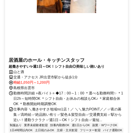
居酒屋のホール・キッチンスタッフ
超働きやすい✨週1日～OK！シフト自由◎美味しい賄いあり
山と酒
交通・アクセス JR出雲市駅から徒歩1分
時給1,050円～1,200円
島根県出雲市
勤務時間詳細 ⭐夜バイト⭐ ◆17：00～1：00 ＊選べる勤務時間✨ ＊1
日2h～短時間OK ＊シフト自由・お休みの相談もOK♪ ＊家庭都合休
OK ＊勤務開始時期調整OK
仕事内容 ＼働きやすさ地域no1店！／ ＼＼魅力POINT／／ ✅夜の募
集 ✅高時給 ✅絶品賄い有り ✅髪色＆髪型自由 ✅交通費支給 ✅駅から
近い！通勤ラクラク ✅週1日～OK！シフト自由 ✅最短...
制服あり
業界未経験者歓迎
扶養内勤務OK
週1日からOK
副業・WワークOK
1日4時間以内OK
土日祝のみOK
主婦・主夫歓迎
フリーター歓迎
バイク通勤OK