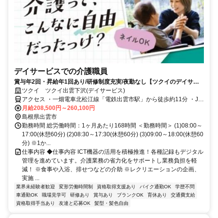
デイサービスでの介護職員
賞与年2回・昇給年1回あり/研修制度充実/夜勤なし【ツクイのデイサー
ビス/介護職員求人】
ツクイ ツクイ出雲下沢(デイサービス)
アクセス ・一畑電車北松江線「電鉄出雲市駅」から徒歩約11分 ・JR
山陰本線「出雲市駅」から徒歩約12分
月給208,500円～260,100円
島根県出雲市
勤務時間 総労働時間：1ヶ月あたり168時間 ＜勤務時間＞ (1)08:00～
17:00(休憩60分) (2)08:30～17:30(休憩60分) (3)09:00～18:00(休憩60
分) ※1か...
仕事内容 ◆仕事内容 ICT機器の活用を積極推進！各種記録もデジタル
管理を進めています。介護業務の省力化をサポートし業務負担を軽
減！ ※食事や入浴、排せつなどの介助 ※レクリエーションの企画、
実施 ...
業界未経験者歓迎
変形労働時間制
資格取得支援あり
バイク通勤OK
学歴不問
車通勤OK
職場見学可
研修あり
賞与あり
ブランクOK
育休あり
交通費支給
資格取得手当あり
友達と応募OK
髪型・髪色自由