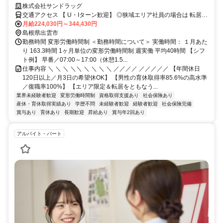
マなし／年収例32歳SV816万円／販促企画～商品管理など店舗運営がメ
株式会社サンドラッグ
インの仕事
交通アクセス 【 U・Iターン歓迎】 ◎狭域エリア社員の場合は 転居を
伴う転勤はありません。 ◎マイカー通勤OK
月給224,030円～344,430円
島根県出雲市
勤務時間 変形労働時間制 ＜勤務時間について＞ 実働時間： １月あた
り 163.3時間 1ヶ月単位の変形労働時間制 週実働 平均40時間 【シフ
ト例】 早番／07:00～17:00（休憩1.5...
仕事内容 ＼ ＼ ＼ ＼＼ ＼ ＼ ＼ ＼ ／／／／ ／／／／／ 【年間休日
120日以上／月3日の希望休OK】 【男性の育休取得率85.6%の高水準
／復職率100%】 【エリア限定＆転居をともなう...
業界未経験者歓迎
変形労働時間制
資格取得支援あり
社会保険あり
産休・育休取得実績あり
学歴不問
未経験者歓迎
経験者歓迎
社会保険完備
賞与あり
育休あり
長期歓迎
昇給あり
賞与年2回あり
アルバイト・パート