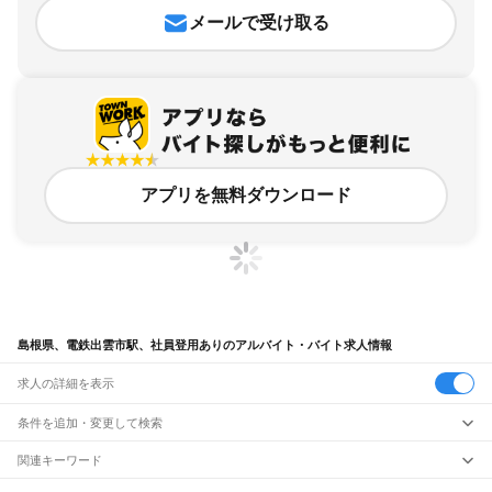
メールで受け取る
アプリを無料ダウンロード
島根県、電鉄出雲市駅、社員登用ありのアルバイト・バイト求人情報
求人の詳細を表示
条件を追加・変更して検索
市区町村を追加・変更
関連キーワード
完全在宅ワーク 全国
シール貼り 在宅
現在地周辺
ガチャガチャ
犬カフェ
島根県