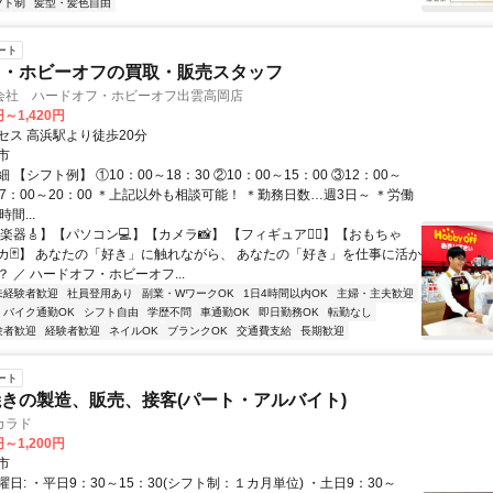
フト制
髪型・髪色自由
ート
フ・ホビーオフの買取・販売スタッフ
会社 ハードオフ・ホビーオフ出雲高岡店
円～1,420円
セス 高浜駅より徒歩20分
市
 【シフト例】 ①10：00～18：30 ②10：00～15：00 ③12：00～
④17：00～20：00 ＊上記以外も相談可能！ ＊勤務日数…週3日～ ＊労働
間...
楽器🎸】【パソコン💻】【カメラ📸】 【フィギュア🦸‍♂️】【おもちゃ
レカ🃏】 あなたの「好き」に触れながら、 あなたの「好き」を仕事に活か
 ／ ハードオフ・ホビーオフ...
未経験者歓迎
社員登用あり
副業・WワークOK
1日4時間以内OK
主婦・主夫歓迎
バイク通勤OK
シフト自由
学歴不問
車通勤OK
即日勤務OK
転勤なし
験者歓迎
経験者歓迎
ネイルOK
ブランクOK
交通費支給
長期歓迎
ート
きの製造、販売、接客(パート・アルバイト)
カラド
円～1,200円
市
日: ・平日9：30～15：30(シフト制：１カ月単位) ・土日9：30～