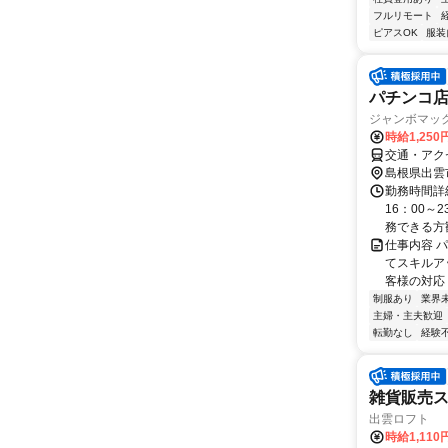
フルリモート
ピアスOK
服装
パチンコ
ジャンボマック
時給1,250
交通・アク
島根県出雲
勤務時間詳細
16：00～
務できる方歓迎
仕事内容 
てスキルア
客様の対応 
制服あり
業界
主婦・主夫歓迎
転勤なし
経験
雑貨販売ス
出雲ロフト
時給1,110