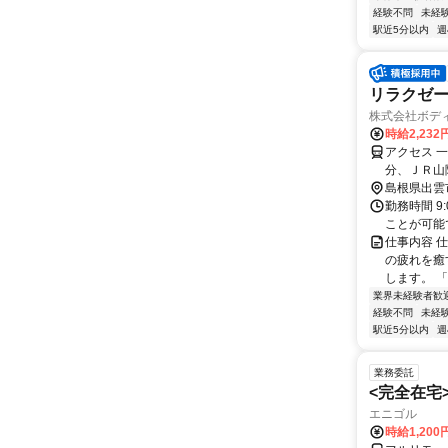
経験不問
未経
駅近5分以内
週
リラクゼ
株式会社ボデ
時給2,232
アクセス 
分、ＪＲ山
島根県出雲
勤務時間 9
ことが可能
仕事内容 
の疲れを癒
します。 
業界未経験者歓
経験不問
未経
駅近5分以内
週
業務委託
<完全在宅
エニゴル
時給1,200