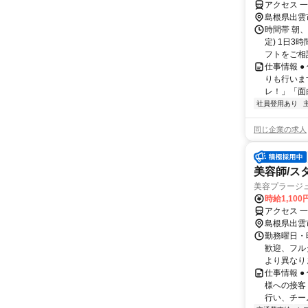
アクセス 
島根県出雲
時間帯 朝、
定) 1日
フトをご相談
仕事情報 
りも行いま
レ！」「面
社員登用あり
同じ企業の求人
美容師/ス
美容プラージ
時給1,10
アクセス 
島根県出雲
勤務曜日・時
歓迎、フル
より異なりま
仕事情報 
様への接客
行い、チー