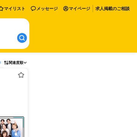
マイリスト
メッセージ
マイページ
求人掲載のご相談
存
関連度順