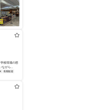
な学校現場の想
がら...
K
長期歓迎