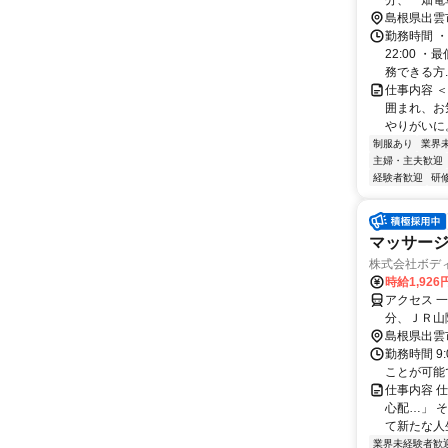
分、一畑電
島根県出雲
勤務時間 ・
22:00 
務できる方..
仕事内容 
囲まれ、お
やりがいに
制服あり
業界
主婦・主夫歓迎
経験者歓迎
研
マッサージ
株式会社ボデ
時給1,926
アクセス 
分、ＪＲ山
島根県出雲
勤務時間 9
ことが可能
仕事内容 
心配…」 
て新たな人
業界未経験者歓