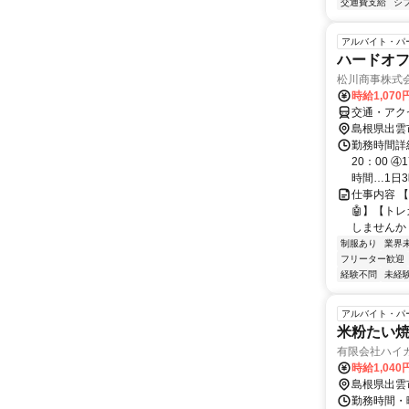
交通費支給
シ
アルバイト・パ
ハードオ
松川商事株式
時給1,070
交通・アク
島根県出雲
勤務時間詳細
20：00 
時間…1日3時
仕事内容 【
🤖】【ト
しませんか？
制服あり
業界
フリーター歓迎
経験不問
未経
アルバイト・パ
米粉たい焼
有限会社ハイ
時給1,040
島根県出雲
勤務時間・曜