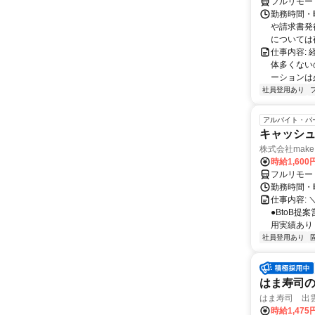
フルリモー
勤務時間・曜
や請求書発
については夜
仕事内容:
体多くない
ーションは
社員登用あり
アルバイト・パ
キャッシュ
株式会社make 
時給1,60
フルリモー
勤務時間・曜
仕事内容: 
●BtoB
用実績あり ◇
社員登用あり
はま寿司
はま寿司 出
時給1,47