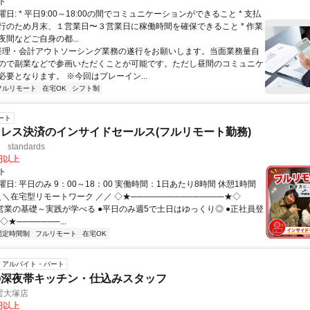
ト
日: * 平日9:00～18:00の間でコミュニケーションができること * 支払
行のため月末、１営業日〜３営業日に稼働時間を確保できること * 作業
間などご自身の都...
 経理・会計アウトソーシング業務の遂行をお願いします。当面業務量自
ので副業などで参画いただくことが可能です。ただし昼間のコミュニケ
必要となります。 ※今回はプレーイン...
フルリモート
在宅OK
シフト制
ート
レス決済のインサイドセールス(フルリモート勤務)
standards
0円以上
ト
日: 平日のみ 9：00～18：00 実働時間：1日あたり8時間 休憩1時間
＼＼在宅型リモートワーク ／／ ◇★───────────────★◇
提案営業の基礎～実践が学べる ●平日のみ週5で土日はゆっくり◎ ●正社員登
★───────...
固定時間制
フルリモート
在宅OK
アルバイト・パート
の深夜帯キッチン・仕込みスタッフ
雲大塚店
5円以上