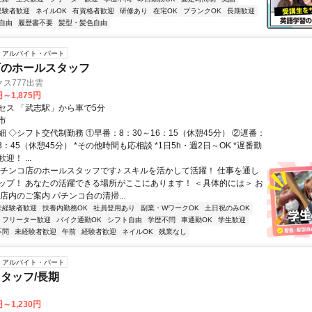
経験者歓迎
ネイルOK
有資格者歓迎
研修あり
在宅OK
ブランクOK
長期歓迎
自由
履歴書不要
髪型・髪色自由
アルバイト・パート
店のホールスタッフ
ス777出雲
円～1,875円
セス 「武志駅」から車で5分
市
 ◇シフト交代制勤務 ①早番：8：30～16：15（休憩45分） ②遅番：
23：45（休憩45分） *その他時間も応相談 *1日5h・週2日～OK *遅番勤
！ ...
パチンコ店のホールスタッフです♪ スキルを活かして活躍！ 仕事を通し
ップ！ あなたの活躍できる場所がここにあります！ ＜具体的には＞ お
店内のご案内 パチンコ台の清掃...
未経験者歓迎
扶養内勤務OK
社員登用あり
副業・WワークOK
土日祝のみOK
フリーター歓迎
バイク通勤OK
シフト自由
学歴不問
車通勤OK
学生歓迎
不問
未経験者歓迎
午前
経験者歓迎
ネイルOK
残業なし
アルバイト・パート
タッフ/長期
円～1,230円