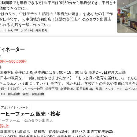
(どの時間帯でも勤務できる方) ※平日は9時30分から勤務ができ、平日と土
務できる方に...
 外はカリッ、中はモチッ！ 話題の「米粉たい焼き」を あなたの手で作
お仕事です。 ＼中国地方初出店！話題の専門店／ ゆめタウン出雲店
れる お店を一緒に作ってい...
2・3日からOK
シフト制
昇給あり
ディネーター
タ
00円～500,000円
ト
 ※対応案件による 基本的には 9：00～18：00 目安 ※週2～5日程度の出勤
【日本の教育を、一緒に前進させませんか？】 「もっと良い教育を届けたい」 そん
キュラムという形にしていく仕事です。 私たちは、学校ごとの理念や課題に向き合いな
主婦・主夫歓迎
フリーター歓迎
学歴不問
車通勤OK
即日勤務OK
英語
フルリモート
ネイルO
OK
服装自由
髪型・髪色自由
アルバイト・パート
ーヒーファーム 販売・接客
ヒーファーム ゆめタウン出雲店
5円以上
一畑電車大社線 高浜（島根県）徒歩約23分、連絡バス 出雲市徒歩約25