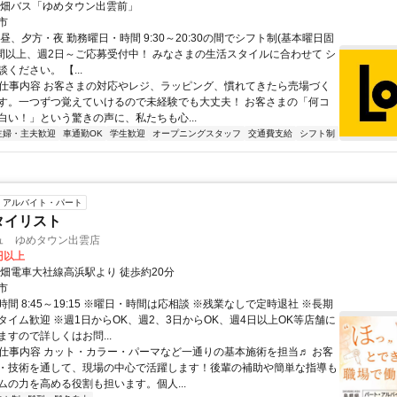
一畑バス「ゆめタウン出雲前」
市
昼、夕方・夜 勤務曜日・時間 9:30～20:30の間でシフト制(基本曜日固
3時間以上、週2日～ご応募受付中！ みなさまの生活スタイルに合わせて シ
ください。 【...
● 仕事内容 お客さまの対応やレジ、ラッピング、慣れてきたら売場づく
す。一つずつ覚えていけるので未経験でも大丈夫！ お客さまの「何コ
白い！」という驚きの声に、私たちも心...
主婦・主夫歓迎
車通勤OK
学生歓迎
オープニングスタッフ
交通費支給
シフト制
アルバイト・パート
タイリスト
ュ ゆめタウン出雲店
0円以上
一畑電車大社線高浜駅より 徒歩約20分
市
間 8:45～19:15 ※曜日・時間は応相談 ※残業なしで定時退社 ※長期
タイム歓迎 ※週1日からOK、週2、3日からOK、週4日以上OK等店舗に
すので詳しくはお問...
● 仕事内容 カット・カラー・パーマなど一通りの基本施術を担当♬ お客
・技術を通して、現場の中心で活躍します！後輩の補助や簡単な指導も
ムの力を高める役割も担います。個人...