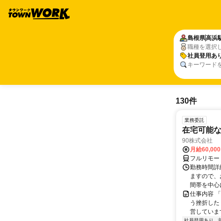
島根県
高浜
職種を選択
社員登用あ
キーワード
130件
業務委託
在宅可能
90株式会社
月給60,00
フルリモー
勤務時間詳
ますので、お
間帯を中心に
仕事内容 
う挫折したく
営しています
社員登用あり