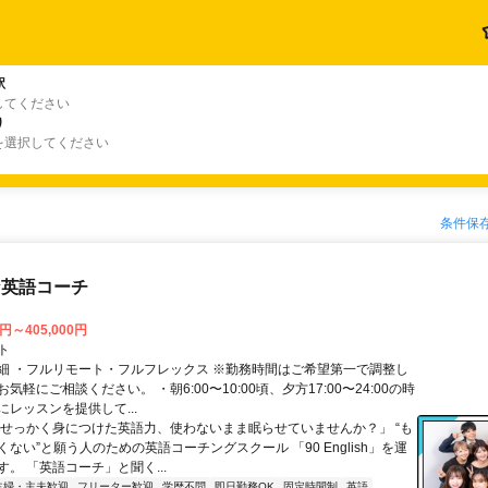
駅
してください
り
を選択してください
条件保
な英語コーチ
0円～405,000円
ト
細 ・フルリモート・フルフレックス ※勤務時間はご希望第一で調整し
気軽にご相談ください。 ・朝6:00〜10:00頃、夕方17:00〜24:00の時
レッスンを提供して...
「せっかく身につけた英語力、使わないまま眠らせていませんか？」 “も
ない”と願う人のための英語コーチングスクール 「90 English」を運
。 「英語コーチ」と聞く...
主婦・主夫歓迎
フリーター歓迎
学歴不問
即日勤務OK
固定時間制
英語