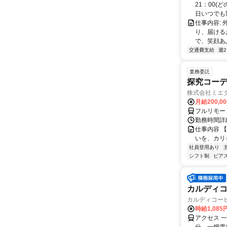
21：00
日いつでも勤
仕事内容:
り、届ける
で、笑顔あふ
交通費支給
週
業務委託
探究コー
株式会社ミエ
月給200,0
フルリモー
勤務時間詳細
仕事内容 
いを、カリ
社員登用あり
シフト制
ピアス
カルディコ
カルディコー
時給1,08
アクセス 