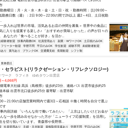
車北松江線 電鉄出雲市徒歩約25分 出雲市駅より路線バスで約10分
市
勤務曜日：月・火・水・木・金・土・日・祝 ・勤務時間： [1] 09:00～
・最低勤務日数（週）：2日 9:00～22:00の間で2h以上 週2～4日、土日祝勤
.
＜一歩入れば世界の市場。活気あるお店の仲間を募集＞ 世界中の食品に
気に入りを提案する楽しさ♪ 「おすすめが美味しかった」の声が日々の
。 あなたの「食べることが好き」を活か...
未経験者歓迎
扶養内勤務OK
社員登用あり
副業・WワークOK
土日祝のみOK
フリーター歓迎
学歴不問
平日のみOK
学生歓迎
経験不問
未経験者歓迎
修あり
賞与あり
ブランクOK
交通費支給
長期歓迎
シフト制
業務委託
・セラピスト(リラクゼーション・リフレクソロジー)
ィワーク ラフィネ ゆめタウン出雲店
円～4,068円
一畑電車大社線 高浜（島根県）徒歩約23分、連絡バス 出雲市徒歩約25
陰本線 出雲市北口徒歩約25分 最寄駅：出雲市駅
市
:00～21:00の店舗営業時間内で週3日～応相談 ※働く時間を自分で選ぶ
です
仕事内容詳細 「いろんな街で働いてみたい」 「上京はしたいけどお金が
そんな一歩を踏み出せなかった方が「ニューライフ応援制度」を活用し
生を切り拓いています。 青森県や長野県...
迎
社員登用あり
主婦・主夫歓迎
資格取得支援あり
学歴不問
平日のみOK