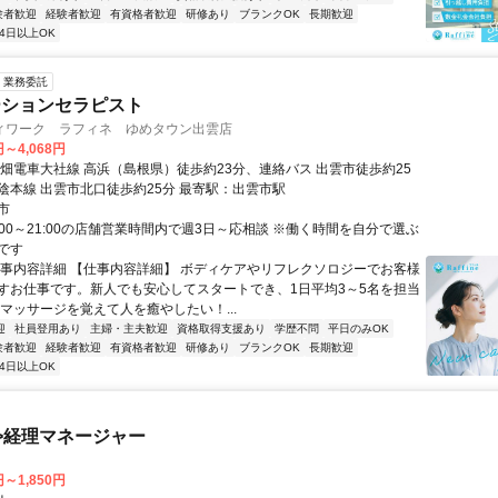
験者歓迎
経験者歓迎
有資格者歓迎
研修あり
ブランクOK
長期歓迎
4日以上OK
業務委託
ーションセラピスト
ィワーク ラフィネ ゆめタウン出雲店
円～4,068円
一畑電車大社線 高浜（島根県）徒歩約23分、連絡バス 出雲市徒歩約25
陰本線 出雲市北口徒歩約25分 最寄駅：出雲市駅
市
:00～21:00の店舗営業時間内で週3日～応相談 ※働く時間を自分で選ぶ
です
仕事内容詳細 【仕事内容詳細】 ボディケアやリフレクソロジーでお客様
すお仕事です。新人でも安心してスタートでき、1日平均3～5名を担当
「マッサージを覚えて人を癒やしたい！...
迎
社員登用あり
主婦・主夫歓迎
資格取得支援あり
学歴不問
平日のみOK
験者歓迎
経験者歓迎
有資格者歓迎
研修あり
ブランクOK
長期歓迎
4日以上OK
>経理マネージャー
円～1,850円