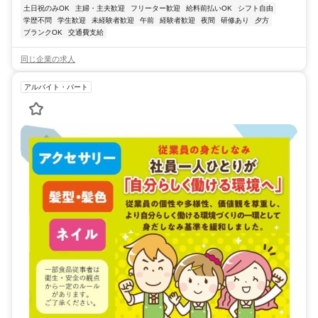
土日祝のみOK
主婦・主夫歓迎
フリーター歓迎
給料前払いOK
シフト自由
学歴不問
学生歓迎
未経験者歓迎
午前
経験者歓迎
夜間
研修あり
夕方
ブランクOK
交通費支給
同じ企業の求人
アルバイト・パート