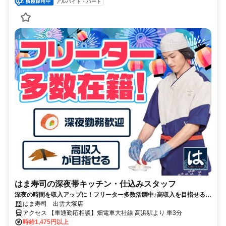
アルバイト・パート
はま寿司の深夜帯キッチン・仕込みスタッフ
深夜の時間を収入アップに！フリーター多数活躍中♪高収入を目指せる環
境です！
はま寿司 出雲大塚店
アクセス 【車通勤応相談】畑電車大社線 高浜駅より 車3分
時給1,475円以上