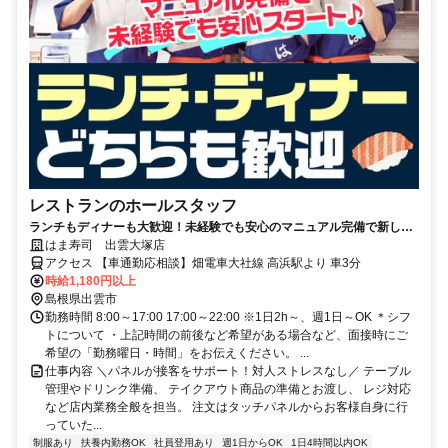
レストランのホールスタッフ
ランチもディナーも大歓迎！未経験でも安心のマニュアル完備で新しい
スタートを応援します♪
はま寿司 出雲大塚店
アクセス 【車通勤応相談】畑電車大社線 高浜駅より 車3分
時給1,180円以上
島根県出雲市
勤務時間 8:00～17:00 17:00～22:00 ※1日2h～、週1日～OK ＊シフ
トについて ・上記時間の前後など希望がある場合など、面接時にご
希望の「勤務曜日・時間」をお伝えください。 ...
仕事内容 ＼パネルが接客をサポート！対人ストレスなし／ テーブル
管理やドリンク準備、 テイクアウト商品の準備とお渡し、 レジ対応
など店内業務全般を担当。 注文はタッチパネルからお客様自身に行
っていた...
制服あり
扶養内勤務OK
社員登用あり
週1日からOK
1日4時間以内OK