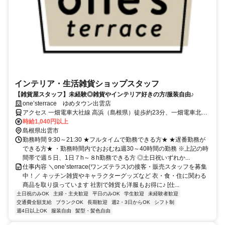
インテリア・生活雑貨ショップスタッフ
【雑貨屋スタッフ】未経験◎雑貨やインテリア好きの方/服装自由♪
one’sterrace ゆめタウン出雲店
アクセス 一畑電車大社線 高浜（島根県）徒歩約23分、一畑電車北松
江線 電鉄出雲市徒歩約25分、ＪＲ山陰本線 出雲市北口徒歩約25分
時給1,040円以上
島根県出雲市
勤務時間 9:30～21:30 ★フルタイムで勤務できる方★ ★遅番勤務が
できる方★ ・勤務時間内でおおむね週30～40時間の勤務 ※上記の時
間帯で週５日、1日７h～８h勤務できる方 ◎土日祝いずれか...
仕事内容 ＼one’sterrace(ワンズテラス)の接客・販売スタッフを募集
中！／ キッチン雑貨やキャラクターグッズなど 衣・食・住に関わる
商品を取り扱っています 社割で雑貨も洋服もお得に♪ [仕...
土日祝のみOK
主婦・主夫歓迎
平日のみOK
学生歓迎
未経験者歓迎
交通費全額支給
ブランクOK
長期歓迎
週2・3日からOK
シフト制
週4日以上OK
服装自由
髪型・髪色自由