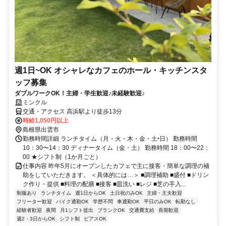
週1日~OK オシャレなカフェのホール・キッチンスタ
ッフ募集
ダブルワークOK！主婦・学生歓迎♪未経験歓迎♪
ミンクル
交通・アクセス 高浜駅より徒歩13分
時給1,050円以上
島根県出雲市
勤務時間詳細 ランチタイム（月・火・木・金・土‣日） 勤務時間
10：30〜14：30 ディナータイム（金・土） 勤務時間 18：00〜22：
00 ★シフト制（1か月ごと）
仕事内容 昨年5月にオープンしたカフェで主に接客・簡単な調理の補
助をしていただきます。 ＜具体的には…＞ ■調理補助 ■盛付 ■ドリン
ク作り・提供 ■料理の配膳 ■接客 ■皿洗い ■レジ ■芝の手入...
制服あり
ランチタイム
週1日からOK
土日祝のみOK
主婦・主夫歓迎
フリーター歓迎
バイク通勤OK
学歴不問
車通勤OK
平日のみOK
転勤なし
経験者歓迎
夜間
月1シフト提出
ブランクOK
交通費支給
長期歓迎
週2・3日からOK
シフト制
ピアスOK