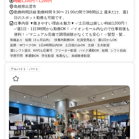
時給1,100円～1,200円
島根県出雲市
勤務時間詳細 勤務時間 9:30〜 21:00の間で3時間以上 週末だけ、週1
日のスポット勤務も可能です。
仕事内容 ▼働きやすい理由＆魅力▼ ✅土日祝は嬉しい時給1200円！
✅週1日・1日3時間から勤務OK！ ✅イオンモール内なので仕事前後も
便利！ ✅マニュアル完備で調理経験がなくても安心！ ✅髪型・髪...
制服あり
短期（3ヵ月以内）
扶養内勤務OK
社員登用あり
週1日からOK
副業・WワークOK
1日4時間以内OK
土日祝のみOK
主婦・主夫歓迎
週1シフト提出
60代も応募可
フリーター歓迎
バイク通勤OK
短期
シフト自由
学歴不問
車通勤OK
学生歓迎
転勤なし
未経験者歓迎
アルバイト・パート