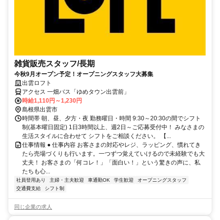
雑貨販売スタッフ/長期
今秋9月オープン予定！オープニングスタッフ大募集
出雲ロフト
アクセス 一畑バス「ゆめタウン出雲前」
時給1,110円～1,230円
島根県出雲市
時間帯 朝、昼、夕方・夜 勤務曜日・時間 9:30～20:30の間でシフト
制(基本曜日固定) 1日3時間以上、週2日～ご応募受付中！ みなさまの
生活スタイルに合わせて シフトをご相談ください。 【...
仕事情報 ● 仕事内容 お客さまの対応やレジ、ラッピング、慣れてき
たら売場づくりも行います。一つずつ覚えていけるので未経験でも大
丈夫！ お客さまの「何コレ！」「面白い！」という驚きの声に、私
たちも心...
社員登用あり
主婦・主夫歓迎
車通勤OK
学生歓迎
オープニングスタッフ
交通費支給
シフト制
同じ企業の求人