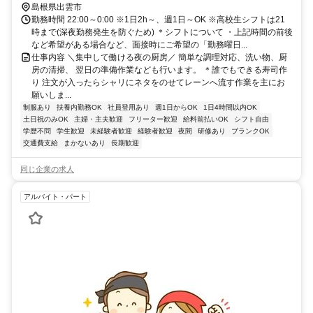
島根県出雲市
勤務時間 22:00～0:00 ※1日2h～、週1日～OK ※高校生シフトは21
時まで(深夜勤務発生を防ぐため) ＊シフトについて ・上記時間の前後
など希望がある場合など、面接時にご希望の「勤務曜日...
仕事内容 ＼集中して働ける夜の厨房／ 簡単な調理対応、洗い物、厨
房の清掃、 翌日の準備作業なども行います。 ＊誰でもできる寿司作
り 注文が入ったらシャリにネタをのせてレーンへ流す作業を主にお
願いしま...
制服あり
扶養内勤務OK
社員登用あり
週1日からOK
1日4時間以内OK
土日祝のみOK
主婦・主夫歓迎
フリーター歓迎
給料前払いOK
シフト自由
学歴不問
学生歓迎
未経験者歓迎
経験者歓迎
夜間
研修あり
ブランクOK
交通費支給
まかないあり
長期歓迎
同じ企業の求人
アルバイト・パート