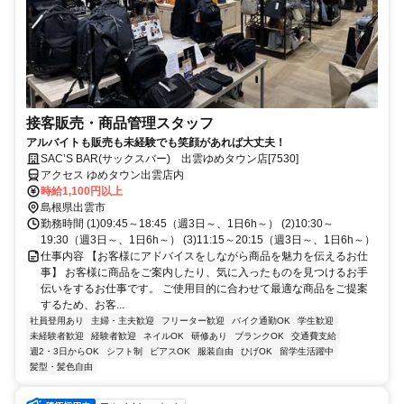
接客販売・商品管理スタッフ
アルバイトも販売も未経験でも笑顔があれば大丈夫！
SAC’S BAR(サックスバー) 出雲ゆめタウン店[7530]
アクセス ゆめタウン出雲店内
時給1,100円以上
島根県出雲市
勤務時間 (1)09:45～18:45（週3日～、1日6h～） (2)10:30～
19:30（週3日～、1日6h～） (3)11:15～20:15（週3日～、1日6h～）
仕事内容 【お客様にアドバイスをしながら商品を魅力を伝えるお仕
事】 お客様に商品をご案内したり、気に入ったものを見つけるお手
伝いをするお仕事です。 ご使用目的に合わせて最適な商品をご提案
するため、お客...
社員登用あり
主婦・主夫歓迎
フリーター歓迎
バイク通勤OK
学生歓迎
未経験者歓迎
経験者歓迎
ネイルOK
研修あり
ブランクOK
交通費支給
週2・3日からOK
シフト制
ピアスOK
服装自由
ひげOK
留学生活躍中
髪型・髪色自由