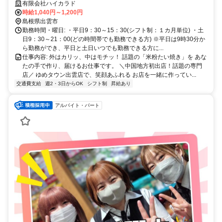
有限会社ハイカラド
時給1,040円～1,200円
島根県出雲市
勤務時間・曜日: ・平日9：30～15：30(シフト制：１カ月単位) ・土
日9：30～21：00(どの時間帯でも勤務できる方) ※平日は9時30分か
ら勤務ができ、平日と土日いつでも勤務できる方に...
仕事内容: 外はカリッ、中はモチッ！ 話題の「米粉たい焼き」を あな
たの手で作り、届けるお仕事です。 ＼中国地方初出店！話題の専門
店／ ゆめタウン出雲店で、笑顔あふれる お店を一緒に作ってい...
交通費支給
週2・3日からOK
シフト制
昇給あり
アルバイト・パート