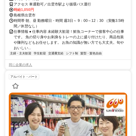
アクセス 車通勤可／出雲市駅より循環バス運行
時給1,050円
島根県出雲市
時間帯 朝、昼 勤務曜日・時間 週3日～ 9：00～12：30 （実働3.5時
間／休憩なし）
仕事情報 ● 仕事内容 未経験大歓迎！鮮魚コーナーで接客中心の仕事
です。 魚の切り身やお刺身をトレーの上に盛り付けたり、商品包装
や陳列などもお任せします。 お魚の知識が無い方でも大丈夫。旬や
おいしい...
主婦・主夫歓迎
学生歓迎
交通費支給
シフト制
髪型・髪色自由
同じ企業の求人
アルバイト・パート