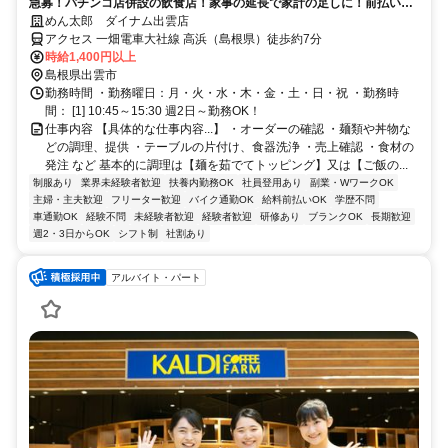
急募！パチンコ店併設の飲食店！家事の延長で家計の足しに！前払い制
度あり
めん太郎 ダイナム出雲店
アクセス 一畑電車大社線 高浜（島根県）徒歩約7分
時給1,400円以上
島根県出雲市
勤務時間 ・勤務曜日：月・火・水・木・金・土・日・祝 ・勤務時
間： [1] 10:45～15:30 週2日～勤務OK！
仕事内容 【具体的な仕事内容...】 ・オーダーの確認 ・麺類や丼物な
どの調理、提供 ・テーブルの片付け、食器洗浄 ・売上確認 ・食材の
発注 など 基本的に調理は【麺を茹でてトッピング】又は【ご飯の...
制服あり
業界未経験者歓迎
扶養内勤務OK
社員登用あり
副業・WワークOK
主婦・主夫歓迎
フリーター歓迎
バイク通勤OK
給料前払いOK
学歴不問
車通勤OK
経験不問
未経験者歓迎
経験者歓迎
研修あり
ブランクOK
長期歓迎
週2・3日からOK
シフト制
社割あり
アルバイト・パート