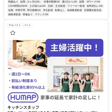
制服あり
短期（3ヵ月以内）
扶養内勤務OK
週1日からOK
副業・WワークOK
1日4時間以内OK
土日祝のみOK
主婦・主夫歓迎
フリーター歓迎
給料前払いOK
短期
学歴不問
即日勤務OK
学生歓迎
転勤なし
未経験者歓迎
交通費全額支給
経験者歓迎
研修あり
ブランクOK
アルバイト・パート
キッチンスタッフ