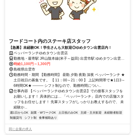
フードコート内のステーキ店スタッフ
【急募】未経験OK！学生さんも大歓迎◎ゆめタウン出雲店内！
ペッパーランチゆめタウン出雲店
勤務地・最寄駅 JR山陰本線(米子～益田) 出雲市駅 ゆめタウン出雲店
内★ マイカー通勤もOKです♪
時給1,100円～1,300円
島根県出雲市
勤務時間・期間 【勤務時間】 昼勤 夕勤 夜勤 深夜 ペッパーランチ ★
土日祝日の募集です。 【 11：00～21：00 】 上記時間帯で★1日3～
6時間OK★ ――― シフト制なので、勤務時間につい...
仕事内容 【ペッパーランチゆめタウン出雲店】での接客スタッフを
お願いします！ 具体的には… 「ペッパーランチ」店内での店舗スタ
ッフをお任せします！ 先輩スタッフがしっかりお教えするので、 未
経験か...
週1日からOK
副業・WワークOK
土日祝のみOK
主婦・主夫歓迎
未経験者歓迎
制服貸与
シフト制
食事補助あり
同じ企業の求人