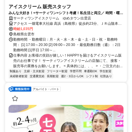
アイスクリーム 販売スタッフ
みんな大好き！<サーティワン>シフト考慮！私生活と両立／ 時間・曜日
応相談／お休みの調整可
サーティワンアイスクリーム ゆめタウン出雲店
アクセス 一畑電車大社線 高浜（島根県）徒歩約23分、ＪＲ山陰本線
出雲市徒歩約25分、連絡バス 出雲市徒歩約25分 バス停「ゆめタウン
時給1,035円
出雲前」下車1分
島根県出雲市
勤務時間 ・勤務曜日：月・火・水・木・金・土・日・祝 ・勤務時
間： [1] 17:00～20:30 [2] 09:00～20:30 ・最低勤務日数（週）：2日
勤務時間 [1]平日 17:00～...
仕事内容 お客様の笑顔が嬉しい！HAPPYを届けるアイスクリーム販
売のお仕事です！ サーティワンアイスクリームの店舗にて、 接客・
販売等の業務をお願いします。 < 具体的には、、、 > ・ご注文のお...
制服あり
主婦・主夫歓迎
フリーター歓迎
学歴不問
車通勤OK
学生歓迎
未経験者歓迎
交通費支給
長期歓迎
週2・3日からOK
シフト制
社割あり
アルバイト・パート