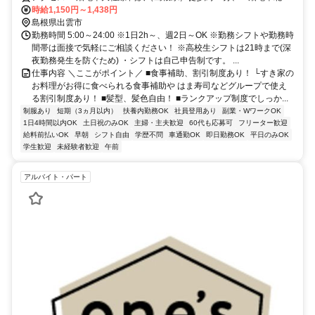
江線 武志徒歩約27分、連絡バス 出雲市徒歩約35分 高浜駅徒歩12分
時給1,150円～1,438円
島根県出雲市
勤務時間 5:00～24:00 ※1日2h～、週2日～OK ※勤務シフトや勤務時
間帯は面接で気軽にご相談ください！ ※高校生シフトは21時まで(深
夜勤務発生を防ぐため) ・シフトは自己申告制です。 ...
仕事内容 ＼ここがポイント／ ■食事補助、割引制度あり！ └すき家の
お料理がお得に食べられる食事補助や はま寿司などグループで使え
る割引制度あり！ ■髪型、髪色自由！ ■ランクアップ制度でしっか...
制服あり
短期（3ヵ月以内）
扶養内勤務OK
社員登用あり
副業・WワークOK
1日4時間以内OK
土日祝のみOK
主婦・主夫歓迎
60代も応募可
フリーター歓迎
給料前払いOK
早朝
シフト自由
学歴不問
車通勤OK
即日勤務OK
平日のみOK
学生歓迎
未経験者歓迎
午前
アルバイト・パート