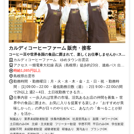
カルディコーヒーファーム 販売・接客
コーヒー豆や世界各国の食品に囲まれて、楽しくお仕事しませんか♪スタ
ッフ割引あり！未経験OK
カルディコーヒーファーム ゆめタウン出雲店
アクセス 一畑電車大社線 高浜（島根県）徒歩約23分、連絡バス 出雲
市徒歩約25分、一畑電車北松江線 電鉄出雲市徒歩約25分 出雲市駅よ
時給1,085円以上
り路線バスで約10分
島根県出雲市
勤務時間 ・勤務曜日：月・火・水・木・金・土・日・祝 ・勤務時
間： [1] 09:00～22:00 ・最低勤務日数（週）：2日 9:00～22:00の間
で2h以上 週2～4日、土日祝勤務できる方...
仕事内容 ＜一歩入れば世界の市場。活気あるお店の仲間を募集＞ 世
界中の食品に囲まれ、お気に入りを提案する楽しさ♪ 「おすすめが美
味しかった」の声が日々のやりがいに。 あなたの「食べることが好
き」を活か...
制服あり
業界未経験者歓迎
扶養内勤務OK
社員登用あり
副業・WワークOK
土日祝のみOK
主婦・主夫歓迎
フリーター歓迎
学歴不問
平日のみOK
学生歓迎
経験不問
未経験者歓迎
経験者歓迎
研修あり
賞与あり
ブランクOK