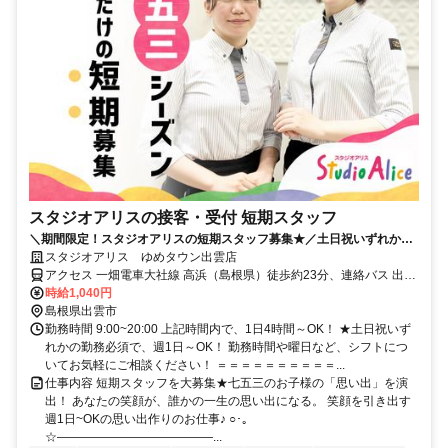
スタジオアリスの接客・受付 短期スタッフ
＼期間限定！スタジオアリスの短期スタッフ募集★／土日祝いずれかの
勤務必須で週1日、1日4h～OK！
スタジオアリス ゆめタウン出雲店
アクセス 一畑電車大社線 高浜（島根県）徒歩約23分、連絡バス 出雲
市徒歩約25分、ＪＲ山陰本線 出雲市徒歩約25分 山陰本線 出雲市駅よ
時給1,040円
りバス5分
島根県出雲市
勤務時間 9:00~20:00 上記時間内で、1日4時間～OK！ ★土日祝いず
れかの勤務必須で、週1日～OK！ 勤務時間や曜日など、シフトにつ
いてお気軽にご相談ください！ ＝＝＝＝＝＝＝＝＝＝...
仕事内容 短期スタッフを大募集★七五三のお子様の「思い出」を演
出！ あなたの笑顔が、誰かの一生の思い出になる。 笑顔を引き出す
週1日~OKの思い出作りのお仕事♪ ○･｡
☆―――――――――――――...