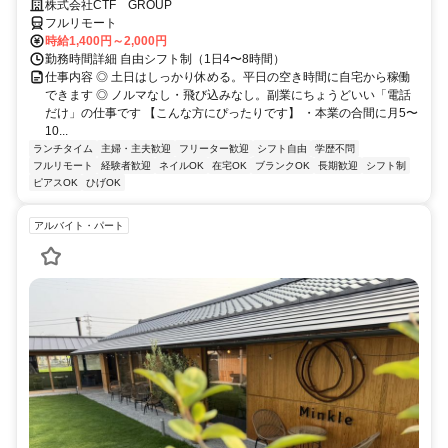
株式会社CTF GROUP
フルリモート
時給1,400円～2,000円
勤務時間詳細 自由シフト制（1日4〜8時間）
仕事内容 ◎ 土日はしっかり休める。平日の空き時間に自宅から稼働
できます ◎ ノルマなし・飛び込みなし。副業にちょうどいい「電話
だけ」の仕事です 【こんな方にぴったりです】 ・本業の合間に月5〜
10...
ランチタイム
主婦・主夫歓迎
フリーター歓迎
シフト自由
学歴不問
フルリモート
経験者歓迎
ネイルOK
在宅OK
ブランクOK
長期歓迎
シフト制
ピアスOK
ひげOK
アルバイト・パート