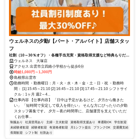
ウェルネスの夕勤/【パート・アルバイト】店舗スタッ
フ
社割（10～30％オフ）・各種手当充実・資格取得支援など特典もりだく
さん！未経験スタートがほとんど♪
ウェルネス 大塚店
アクセス 出雲市立四絡小学校から徒歩6分
時給1,080円～1,300円
島根県出雲市
勤務時間 ・勤務曜日：月・火・水・木・金・土・日・祝 ・勤務時
間： [1] 15:45～21:10 [2] 16:45～21:10 [3] 17:45～21:10 シフトサイ
クル：1ヶ月 週2～4...
仕事内容 【仕事内容】 「日中は予定があるけど、夕方から働きた
い」 「短時間で安定して収入を得たい」 そんな方にぴったりの夕勤
スタッフ募集です。 夕方～夜の時間帯に、店舗運営を支えていただ
くお仕事...
制服あり
社員登用あり
主婦・主夫歓迎
資格取得支援あり
車通勤OK
学生歓迎
未経験者歓迎
経験者歓迎
有資格者歓迎
月1シフト提出
ブランクOK
交通費支給
長期歓迎
シフト制
社割あり