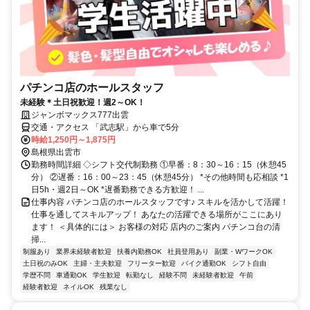
パチンコ店のホールスタッフ
未経験＊土日祝歓迎！週2～OK！
ジャンボマックス777出雲
交通・アクセス 「武志駅」から車で5分
時給1,250円～1,875円
島根県出雲市
勤務時間詳細 ◇シフト交代制勤務 ①早番：8：30～16：15（休憩45
分） ②遅番：16：00～23：45（休憩45分） *その他時間も応相談 *1
日5h・週2日～OK *遅番勤務できる方歓迎！ ...
仕事内容 パチンコ店のホールスタッフです♪ スキルを活かして活躍！
仕事を通してスキルアップ！ あなたの活躍できる場所がここにあり
ます！ ＜具体的には＞ お客様の対応 店内のご案内 パチンコ台の清
掃...
制服あり
業界未経験者歓迎
扶養内勤務OK
社員登用あり
副業・WワークOK
土日祝のみOK
主婦・主夫歓迎
フリーター歓迎
バイク通勤OK
シフト自由
学歴不問
車通勤OK
学生歓迎
転勤なし
経験不問
未経験者歓迎
午前
経験者歓迎
ネイルOK
残業なし