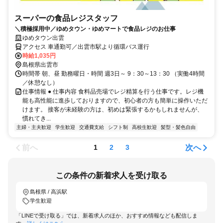
スーパーの食品レジスタッフ
＼積極採用中／ゆめタウン・ゆめマートで食品レジのお仕事
ゆめタウン出雲
アクセス 車通勤可／出雲市駅より循環バス運行
時給1,035円
島根県出雲市
時間帯 朝、昼 勤務曜日・時間 週3日～ 9：30～13：30 （実働4時間
／休憩なし）
仕事情報 ● 仕事内容 食料品売場でレジ精算を行う仕事です。レジ機
能も高性能に進歩しておりますので、初心者の方も簡単に操作いただ
けます。 接客が未経験の方は、初めは緊張するかもしれませんが、
慣れてき...
主婦・主夫歓迎
学生歓迎
交通費支給
シフト制
高校生歓迎
髪型・髪色自由
前へ
次へ
1
2
3
この条件の新着求人を受け取る
島根県 / 高浜駅
学生歓迎
「LINEで受け取る」では、新着求人のほか、おすすめ情報なども配信しま