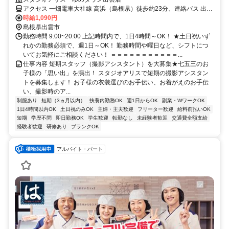
アクセス 一畑電車大社線 高浜（島根県）徒歩約23分、連絡バス 出雲
市徒歩約25分、ＪＲ山陰本線 出雲市徒歩約25分 山陰本線 出雲市駅よ
時給1,090円
りバス5分
島根県出雲市
勤務時間 9:00~20:00 上記時間内で、1日4時間～OK！ ★土日祝いず
れかの勤務必須で、週1日～OK！ 勤務時間や曜日など、シフトにつ
いてお気軽にご相談ください！ ＝＝＝＝＝＝＝＝＝＝＝...
仕事内容 短期スタッフ（撮影アシスタント）を大募集★七五三のお
子様の「思い出」を演出！ スタジオアリスで短期の撮影アシスタン
トを募集します！ お子様の衣装選びのお手伝い、お着がえのお手伝
い、撮影時のア...
制服あり
短期（3ヵ月以内）
扶養内勤務OK
週1日からOK
副業・WワークOK
1日4時間以内OK
土日祝のみOK
主婦・主夫歓迎
フリーター歓迎
給料前払いOK
短期
学歴不問
即日勤務OK
学生歓迎
転勤なし
未経験者歓迎
交通費全額支給
経験者歓迎
研修あり
ブランクOK
アルバイト・パート