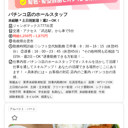
パチンコ店のホールスタッフ
未経験＊土日祝歓迎！週2～OK！
ジャンボマックス777出雲
交通・アクセス 「武志駅」から車で5分
時給1,250円～1,875円
島根県出雲市
勤務時間詳細 ◇シフト交代制勤務 ①早番：8：30～16：15（休憩45
分） ②遅番：16：00～23：45（休憩45分） *その他時間も応相談 *1
日5h・週2日～OK *遅番勤務できる方歓迎！ ...
仕事内容 パチンコ店のホールスタッフです♪ スキルを活かして活躍！
仕事を通してスキルアップ！ あなたの活躍できる場所がここにあり
ます！ ＜具体的には＞ お客様の対応 店内のご案内 パチンコ台の清
掃...
制服あり
業界未経験者歓迎
扶養内勤務OK
社員登用あり
副業・WワークOK
土日祝のみOK
主婦・主夫歓迎
フリーター歓迎
バイク通勤OK
シフト自由
学歴不問
車通勤OK
学生歓迎
転勤なし
経験不問
未経験者歓迎
午前
経験者歓迎
ネイルOK
残業なし
アルバイト・パート