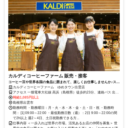
カルディコーヒーファーム 販売・接客
コーヒー豆や世界各国の食品に囲まれて、楽しくお仕事しませんか♪スタ
ッフ割引あり！未経験OK
カルディコーヒーファーム ゆめタウン出雲店
アクセス 一畑電車大社線 高浜（島根県）徒歩約23分、連絡バス 出雲
市徒歩約25分、一畑電車北松江線 電鉄出雲市徒歩約25分 出雲市駅よ
時給1,085円以上
り路線バスで約10分
島根県出雲市
勤務時間 ・勤務曜日：月・火・水・木・金・土・日・祝 ・勤務時
間： [1] 09:00～22:00 ・最低勤務日数（週）：2日 9:00～22:00の間
で2h以上 週2～4日、土日祝勤務できる方...
仕事内容 ＜一歩入れば世界の市場。活気あるお店の仲間を募集＞ 世