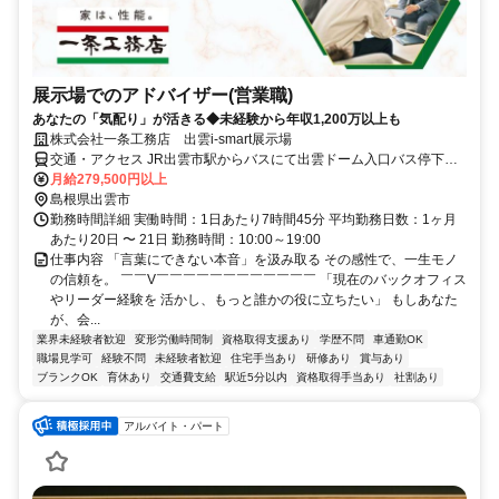
展示場でのアドバイザー(営業職)
あなたの「気配り」が活きる◆未経験から年収1,200万以上も
株式会社一条工務店 出雲i-smart展示場
交通・アクセス JR出雲市駅からバスにて出雲ドーム入口バス停下
車、徒歩約1分
月給279,500円以上
島根県出雲市
勤務時間詳細 実働時間：1日あたり7時間45分 平均勤務日数：1ヶ月
あたり20日 〜 21日 勤務時間：10:00～19:00
仕事内容 「言葉にできない本音」を汲み取る その感性で、一生モノ
の信頼を。 ￣￣V￣￣￣￣￣￣￣￣￣￣￣￣ 「現在のバックオフィス
やリーダー経験を 活かし、もっと誰かの役に立ちたい」 もしあなた
が、会...
業界未経験者歓迎
変形労働時間制
資格取得支援あり
学歴不問
車通勤OK
職場見学可
経験不問
未経験者歓迎
住宅手当あり
研修あり
賞与あり
ブランクOK
育休あり
交通費支給
駅近5分以内
資格取得手当あり
社割あり
アルバイト・パート