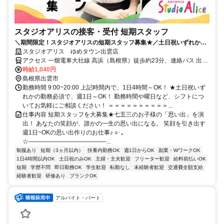
スタジオアリスの接客・受付 短期スタッフ
＼期間限定！スタジオアリスの短期スタッフ募集★／土日祝いずれかの
勤務必須で週1日、1日4h～OK！
スタジオアリス ゆめタウン出雲店
アクセス 一畑電車大社線 高浜（島根県）徒歩約23分、連絡バス 出雲
市徒歩約25分、ＪＲ山陰本線 出雲市徒歩約25分 山陰本線 出雲市駅よ
時給1,040円
りバス5分
島根県出雲市
勤務時間 9:00~20:00 上記時間内で、1日4時間～OK！ ★土日祝いず
れかの勤務必須で、週1日～OK！ 勤務時間や曜日など、シフトにつ
いてお気軽にご相談ください！ ＝＝＝＝＝＝＝＝＝＝...
仕事内容 短期スタッフを大募集★七五三のお子様の「思い出」を演
出！ あなたの笑顔が、誰かの一生の思い出になる。 笑顔を引き出す
週1日~OKの思い出作りのお仕事♪ ○･｡
☆―――――――――――――...
制服あり
短期（3ヵ月以内）
扶養内勤務OK
週1日からOK
副業・WワークOK
1日4時間以内OK
土日祝のみOK
主婦・主夫歓迎
フリーター歓迎
給料前払いOK
短期
学歴不問
即日勤務OK
学生歓迎
転勤なし
未経験者歓迎
交通費全額支給
経験者歓迎
研修あり
ブランクOK
アルバイト・パート