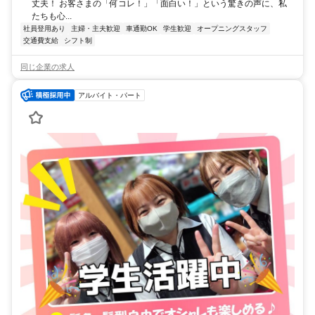
丈夫！ お客さまの「何コレ！」「面白い！」という驚きの声に、私
たちも心...
社員登用あり
主婦・主夫歓迎
車通勤OK
学生歓迎
オープニングスタッフ
交通費支給
シフト制
同じ企業の求人
アルバイト・パート