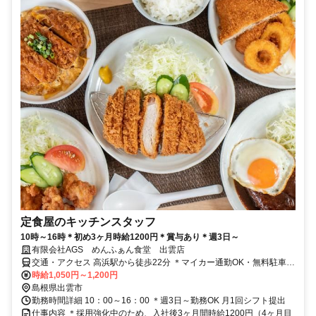
定食屋のキッチンスタッフ
10時～16時＊初め3ヶ月時給1200円＊賞与あり＊週3日～
有限会社AGS めんふぁん食堂 出雲店
交通・アクセス 高浜駅から徒歩22分 ＊マイカー通勤OK・無料駐車場
完備（面接時も可）
時給1,050円～1,200円
島根県出雲市
勤務時間詳細 10：00～16：00 ＊週3日～勤務OK 月1回シフト提出
仕事内容 ＊採用強化中のため、入社後3ヶ月間時給1200円（4ヶ月目