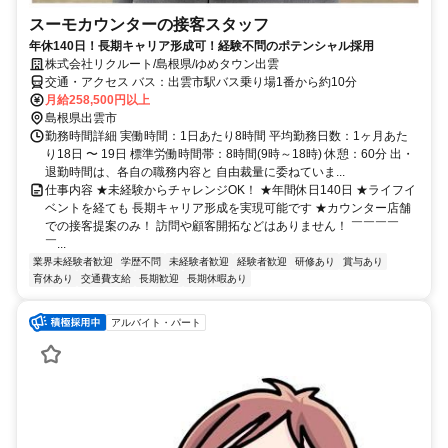
スーモカウンターの接客スタッフ
年休140日！長期キャリア形成可！経験不問のポテンシャル採用
株式会社リクルート/島根県/ゆめタウン出雲
交通・アクセス バス：出雲市駅バス乗り場1番から約10分
月給258,500円以上
島根県出雲市
勤務時間詳細 実働時間：1日あたり8時間 平均勤務日数：1ヶ月あた
り18日 〜 19日 標準労働時間帯：8時間(9時～18時) 休憩：60分 出・
退勤時間は、各自の職務内容と 自由裁量に委ねていま...
仕事内容 ★未経験からチャレンジOK！ ★年間休日140日 ★ライフイ
ベントを経ても 長期キャリア形成を実現可能です ★カウンター店舗
での接客提案のみ！ 訪問や顧客開拓などはありません！ ￣￣￣￣
￣...
業界未経験者歓迎
学歴不問
未経験者歓迎
経験者歓迎
研修あり
賞与あり
育休あり
交通費支給
長期歓迎
長期休暇あり
アルバイト・パート