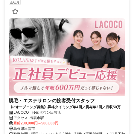
正社員
脱毛・エステサロンの接客受付スタッフ
《✅オープニング募集》昇格タイミング年4回／賞与年2回／月収50万円
超の女性管理職多数／ガソリン代支給
LACOCO ゆめタウン出雲店
アクセス: 出雲市駅
月給230,000円～500,000円
島根県出雲市