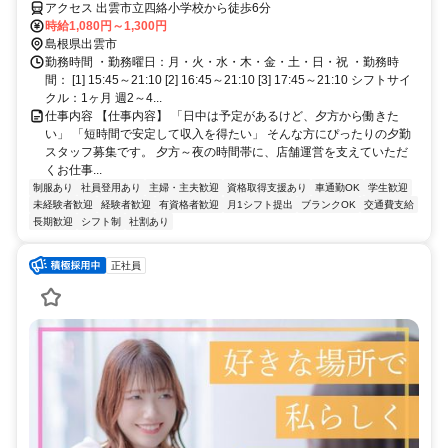
アクセス 出雲市立四絡小学校から徒歩6分
時給1,080円～1,300円
島根県出雲市
勤務時間 ・勤務曜日：月・火・水・木・金・土・日・祝 ・勤務時
間： [1] 15:45～21:10 [2] 16:45～21:10 [3] 17:45～21:10 シフトサイ
クル：1ヶ月 週2～4...
仕事内容 【仕事内容】 「日中は予定があるけど、夕方から働きた
い」 「短時間で安定して収入を得たい」 そんな方にぴったりの夕勤
スタッフ募集です。 夕方～夜の時間帯に、店舗運営を支えていただ
くお仕事...
制服あり
社員登用あり
主婦・主夫歓迎
資格取得支援あり
車通勤OK
学生歓迎
未経験者歓迎
経験者歓迎
有資格者歓迎
月1シフト提出
ブランクOK
交通費支給
長期歓迎
シフト制
社割あり
正社員