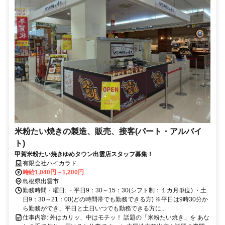
米粉たい焼きの製造、販売、接客(パート・アルバイ
ト)
甲賀米粉たい焼きゆめタウン出雲店スタッフ募集！
有限会社ハイカラド
時給1,040円～1,200円
島根県出雲市
勤務時間・曜日: ・平日9：30～15：30(シフト制：１カ月単位) ・土
日9：30～21：00(どの時間帯でも勤務できる方) ※平日は9時30分か
ら勤務ができ、平日と土日いつでも勤務できる方に...
仕事内容: 外はカリッ、中はモチッ！ 話題の「米粉たい焼き」を あな