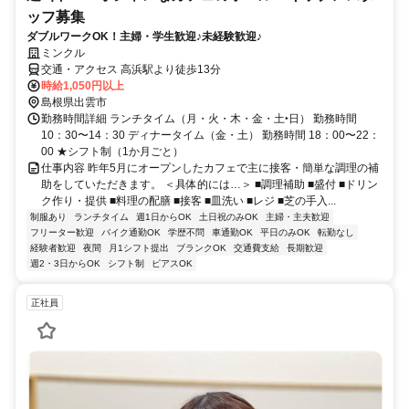
ッフ募集
ダブルワークOK！主婦・学生歓迎♪未経験歓迎♪
ミンクル
交通・アクセス 高浜駅より徒歩13分
時給1,050円以上
島根県出雲市
勤務時間詳細 ランチタイム（月・火・木・金・土‣日） 勤務時間
10：30〜14：30 ディナータイム（金・土） 勤務時間 18：00〜22：
00 ★シフト制（1か月ごと）
仕事内容 昨年5月にオープンしたカフェで主に接客・簡単な調理の補
助をしていただきます。 ＜具体的には…＞ ■調理補助 ■盛付 ■ドリン
ク作り・提供 ■料理の配膳 ■接客 ■皿洗い ■レジ ■芝の手入...
制服あり
ランチタイム
週1日からOK
土日祝のみOK
主婦・主夫歓迎
フリーター歓迎
バイク通勤OK
学歴不問
車通勤OK
平日のみOK
転勤なし
経験者歓迎
夜間
月1シフト提出
ブランクOK
交通費支給
長期歓迎
週2・3日からOK
シフト制
ピアスOK
正社員