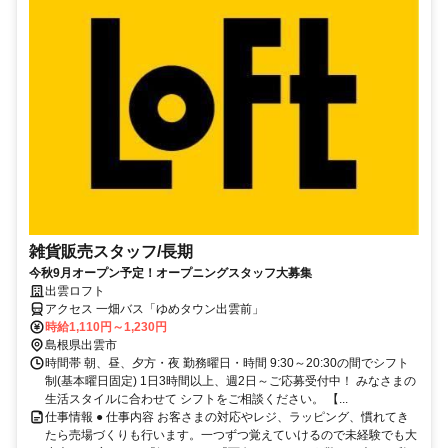
雑貨販売スタッフ/長期
今秋9月オープン予定！オープニングスタッフ大募集
出雲ロフト
アクセス 一畑バス「ゆめタウン出雲前」
時給1,110円～1,230円
島根県出雲市
時間帯 朝、昼、夕方・夜 勤務曜日・時間 9:30～20:30の間でシフト
制(基本曜日固定) 1日3時間以上、週2日～ご応募受付中！ みなさまの
生活スタイルに合わせて シフトをご相談ください。 【...
仕事情報 ● 仕事内容 お客さまの対応やレジ、ラッピング、慣れてき
たら売場づくりも行います。一つずつ覚えていけるので未経験でも大