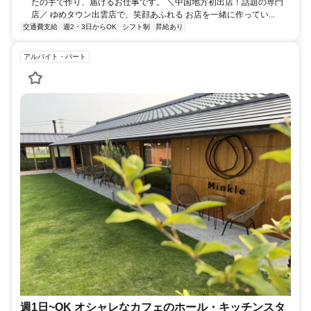
たの手で作り、届けるお仕事です。 ＼中国地方初出店！話題の専門
店／ ゆめタウン出雲店で、笑顔あふれる お店を一緒に作ってい...
交通費支給
週2・3日からOK
シフト制
昇給あり
アルバイト・パート
週1日~OK オシャレなカフェのホール・キッチンスタ