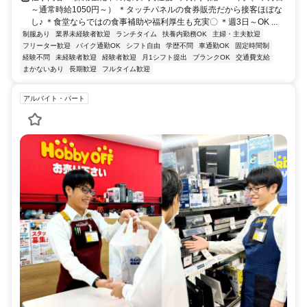
～通常時給1050円～） ＊タッチパネルの食券販売だから接客ほぼな
し♪ ＊食堂ならではの食事補助や福利厚生も充実〇 ＊週3日～OK ...
制服あり
業界未経験者歓迎
ランチタイム
扶養内勤務OK
主婦・主夫歓迎
フリーター歓迎
バイク通勤OK
シフト自由
学歴不問
車通勤OK
固定時間制
経験不問
未経験者歓迎
経験者歓迎
月1シフト提出
ブランクOK
交通費支給
まかないあり
長期歓迎
フルタイム歓迎
アルバイト・パート