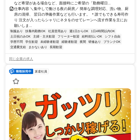
など希望がある場合など、面接時にご希望の「勤務曜日...
仕事内容 ＼集中して働ける夜の厨房／ 簡単な調理対応、洗い物、厨
房の清掃、 翌日の準備作業なども行います。 ＊誰でもできる寿司作
り 注文が入ったらシャリにネタをのせてレーンへ流す作業を主にお
願いしま...
制服あり
扶養内勤務OK
社員登用あり
週1日からOK
1日4時間以内OK
土日祝のみOK
主婦・主夫歓迎
フリーター歓迎
給料前払いOK
シフト自由
学歴不問
学生歓迎
未経験者歓迎
経験者歓迎
夜間
研修あり
ブランクOK
交通費支給
まかないあり
長期歓迎
同じ企業の求人
派遣社員