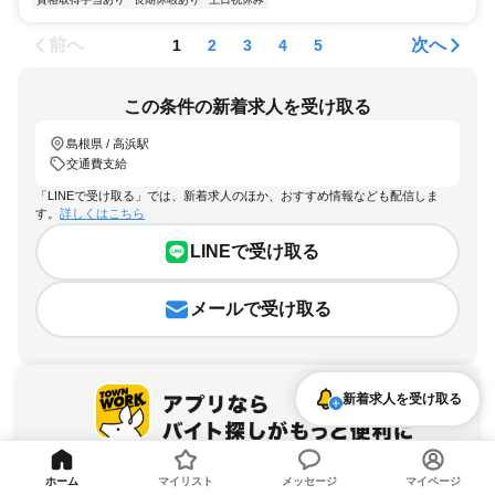
前へ
次へ
1
2
3
4
5
この条件の新着求人を受け取る
島根県 / 高浜駅
交通費支給
「LINEで受け取る」では、新着求人のほか、おすすめ情報なども配信しま
す。
詳しくはこちら
LINEで受け取る
メールで受け取る
新着求人を受け取る
アプリを無料ダウンロード
ホーム
マイリスト
メッセージ
マイページ