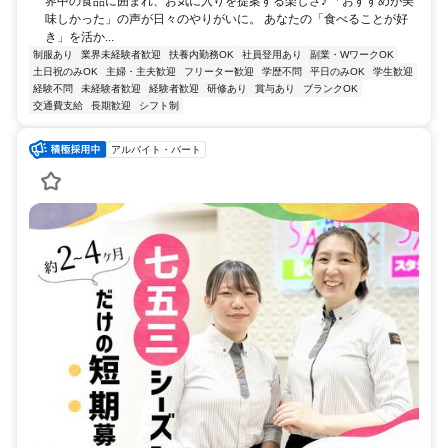
界中の食品に囲まれ、お気に入りを提案する楽しさ♪ 「おすすめが美
味しかった」の声が日々のやりがいに。 あなたの「食べることが好
き」を活か...
制服あり
業界未経験者歓迎
扶養内勤務OK
社員登用あり
副業・WワークOK
土日祝のみOK
主婦・主夫歓迎
フリーター歓迎
学歴不問
平日のみOK
学生歓迎
経験不問
未経験者歓迎
経験者歓迎
研修あり
賞与あり
ブランクOK
交通費支給
長期歓迎
シフト制
アルバイト・パート