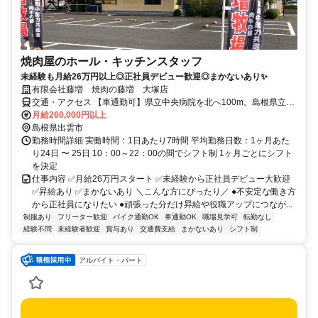
焼肉屋のホール・キッチンスタッフ
未経験も月給26万円以上◎正社員デビュー歓迎◎まかないあり✨
有限会社藤増 焼肉の藤増 大塚店
交通・アクセス 【車通勤可】県立中央病院を北へ100m。島根県立中
央病院の通り
月給260,000円以上
島根県出雲市
勤務時間詳細 実働時間：1日あたり7時間 平均勤務日数：1ヶ月あた
り24日 〜 25日 10：00～22：00の間でシフト制 1ヶ月ごとにシフト
を決定
仕事内容 ✅月給26万円スタート ✅未経験から正社員デビュー大歓迎
✅昇給あり ✅まかないあり ＼こんな方にぴったり／ ●不安定な働き方
から正社員になりたい ●頑張った分だけ昇給や役職アップにつなが...
制服あり
フリーター歓迎
バイク通勤OK
車通勤OK
職場見学可
転勤なし
経験不問
未経験者歓迎
賞与あり
交通費支給
まかないあり
シフト制
アルバイト・パート