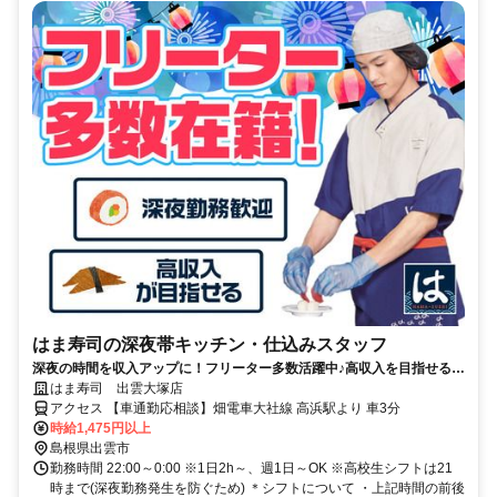
はま寿司の深夜帯キッチン・仕込みスタッフ
深夜の時間を収入アップに！フリーター多数活躍中♪高収入を目指せる環
境です！
はま寿司 出雲大塚店
アクセス 【車通勤応相談】畑電車大社線 高浜駅より 車3分
時給1,475円以上
島根県出雲市
勤務時間 22:00～0:00 ※1日2h～、週1日～OK ※高校生シフトは21
時まで(深夜勤務発生を防ぐため) ＊シフトについて ・上記時間の前後