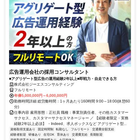
広告運用会社の採用コンサルタント
■アグリゲート型広告の運用経験2年以上■即戦力・自走できる方
株式会社ジーエスコンサルティング
フルリモート
年俸5,000,000円～6,000,000円
勤務時間詳細 総労働時間：1ヶ月あたり160時間 9:00～18:00(休憩60
分)
仕事内容 雇用形態：正社員 職種：事業別責任者、その他カスタマー
サクセス、カスタマーサクセスマネージャー ／ 【経験者限定・実務
経験2年以上必須】 ・Indeed、求人ボックスなど アグリゲート型...
資格取得支援あり
固定時間制
転勤なし
フルリモート
交通費全額支給
経験者歓迎
研修あり
在宅OK
育休あり
交通費支給
長期歓迎
資格取得手当あり
長期休暇あり
土日祝休み