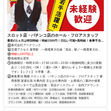
スロット店・パチンコ店のホール・フロアスタッフ
最初の1ヵ月は特別時給！時給1500円！日払い可能×高時給！食事手当も
有！力仕事なしで楽らく働ける♪
株式会社アークリンク
交通アクセス 最寄駅：一畑電車大社線「高浜」駅／一畑電車大社線
「遙堪」駅／一畑電車北松江線「武志」駅
時給1,200円以上
島根県出雲市
勤務曜日・時間 8:00～17:00 14:00～23:00 ※勤務時間に多少の変動
あり ◇1日 [5h] ～OK！ ◇週3～OK！ 週5のレギュラー勤務も大歓迎
です♪ 【シフト】 ※早番・遅...
募集要項 職種 スロット店・パチンコ店のホール・フロアスタッフ 雇
用形態 派遣社員 仕事内容 主なお仕事内容 ・お客様のご案内や接客
・カウンターでは景品交換 ・景品ディスプレイ ・店内アナウンス...
扶養内勤務OK
副業・WワークOK
土日祝のみOK
主婦・主夫歓迎
フリーター歓迎
バイク通勤OK
短期
シフト自由
学歴不問
未経験者歓迎
ネイルOK
週払いOK
即日払いOK
研修あり
社会保険完備
制服貸与
ブランクOK
交通費支給
週2・3日からOK
家庭都合休OK