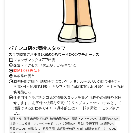
パチンコ店の清掃スタッフ
スキマ時間にお小遣い稼ぎ◇WワークOK◇プチボーナス
ジャンボマックス777出雲
交通・アクセス 「武志駅」から車で5分
時給1,033円以上
島根県出雲市
勤務時間詳細 ＼ 勤務時間について ／ 8：00～16:00 の間で4時間～
＊週3日～勤務で相談可 ＊シフト制（固定時間も応相談） ＊土日祝勤
務可能な方
仕事内容 ＼✨パチンコ店の清掃スタッフ募集／ 店内外の清掃をお任
せします。 お客様の快適な空間づくりのプロフェッショナルとして
活躍できるお仕事です！ ＜具体的には＞ ・拭き掃除 ・モップ掛け ・
ゴ...
制服あり
業界未経験者歓迎
扶養内勤務OK
副業・WワークOK
土日祝のみOK
主婦・主夫歓迎
フリーター歓迎
バイク通勤OK
早朝
学歴不問
車通勤OK
平日のみOK
転勤なし
経験不問
未経験者歓迎
午前
経験者歓迎
ネイルOK