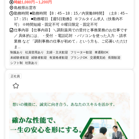
時給1,080円～1,200円
島根県出雲市
勤務時間 ■勤務時間 【8：45～18：15／内実働8時間】 （土8：45～
17：15） ■勤務曜日 【週5日勤務】 ※フルタイム求人（扶養内不
可） ※時間短縮・固定不可 ※曜日限定・固定不可
仕事内容 【仕事内容】 ＼調剤薬局での受付と事務業務のお仕事です
／ 具体的には、 ・受付 ・電話応対 ・パソコンを使った入力 ・請求
業務 など 「調剤事務の仕事が初めて」という方も、ご応募いただけ
ま...
制服あり
社員登用あり
主婦・主夫歓迎
フリーター歓迎
車通勤OK
未経験者歓迎
経験者歓迎
有資格者歓迎
ブランクOK
交通費支給
長期歓迎
シフト制
社割あり
正社員