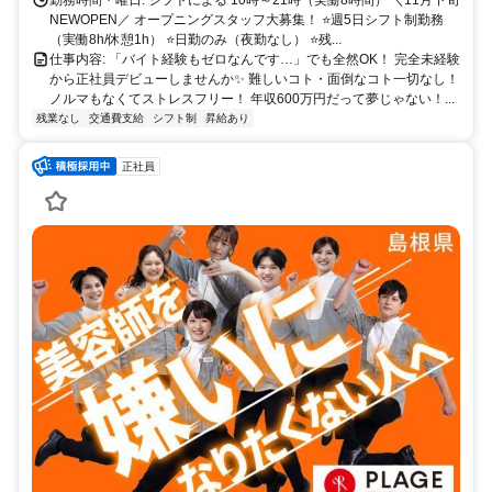
勤務時間・曜日: シフトによる 10時～21時（実働8時間） ＼11月下旬
NEWOPEN／ オープニングスタッフ大募集！ ⭐週5日シフト制勤務
（実働8h/休憩1h） ⭐日勤のみ（夜勤なし） ⭐残...
仕事内容: 「バイト経験もゼロなんです…」でも全然OK！ 完全未経験
から正社員デビューしませんか✨ 難しいコト・面倒なコト一切なし！
ノルマもなくてストレスフリー！ 年収600万円だって夢じゃない！...
残業なし
交通費支給
シフト制
昇給あり
正社員