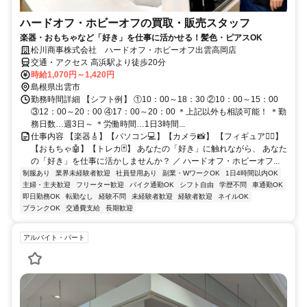
ハードオフ・ホビーオフの買取・販売スタッフ
楽器・おもちゃなど「好き」を仕事に活かせる！髪色・ピアスOK
松川商事株式会社 ハードオフ・ホビーオフ出雲高岡店
交通・アクセス 高浜駅より徒歩20分
時給1,070円～1,420円
島根県出雲市
勤務時間詳細 【シフト例】 ①10：00～18：30 ②10：00～15：00
③12：00～20：00 ④17：00～20：00 ＊上記以外も相談可能！ ＊勤
務日数…週3日～ ＊労働時間…1日3時間...
仕事内容 【楽器🎸】【パソコン💻】【カメラ📸】 【フィギュア🦸‍♂️】
【おもちゃ🤖】【トレカ🃏】 あなたの「好き」に触れながら、 あなた
の「好き」を仕事に活かしませんか？ ／ ハードオフ・ホビーオフ...
制服あり
業界未経験者歓迎
社員登用あり
副業・WワークOK
1日4時間以内OK
主婦・主夫歓迎
フリーター歓迎
バイク通勤OK
シフト自由
学歴不問
車通勤OK
即日勤務OK
転勤なし
経験不問
未経験者歓迎
経験者歓迎
ネイルOK
ブランクOK
交通費支給
長期歓迎
アルバイト・パート