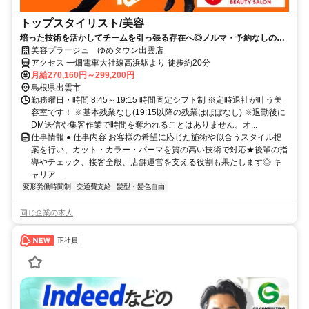
トップスタイリスト/美容
培った技術を活かしてチームを引っ張る存在へ◎ノルマ・予約なしの環
境で無理なく働けます♪
美容プラージュ ゆめタウン出雲店
アクセス 一畑電車大社線高浜駅より 徒歩約20分
月給270,160円～299,200円
島根県出雲市
勤務曜日・時間 8:45～19:15 時間固定シフト制 ※定時退社が叶う美
容室です！ ※基本残業なし(19:15以降の残業はほぼなし) ※退勤後に
DM送信や集客作業で時間を奪われることはありません。オ...
仕事情報 ● 仕事内容 お客様の希望に応じた施術や似合うスタイル提
案を行い、カット・カラー・パーマを質の高い技術で対応★後輩の指
導やチェック、接客全般、店舗運営を支える役割も果たします◎ キ
ャリア...
変形労働時間制
交通費支給
髪型・髪色自由
同じ企業の求人
正社員