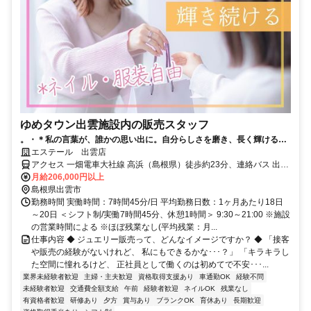
ゆめタウン出雲施設内の販売スタッフ
。・＊私の言葉が、誰かの思い出に。自分らしさを磨き、長く輝ける場
所＊・。／事務からのキャリアチェンジなど販売未経験の先輩多数／20
エステール 出雲店
代・30代・40代の女性が活躍中／ほぼ残業なし／月10日休み／車通勤
アクセス 一畑電車大社線 高浜（島根県）徒歩約23分、連絡バス 出雲
OK／ネイル・服装自由
市徒歩約25分、ＪＲ山陰本線 出雲市徒歩約25分 市営バス・ゆめタウ
月給206,000円以上
ン出雲停 前
島根県出雲市
勤務時間 実働時間：7時間45分/日 平均勤務日数：1ヶ月あたり18日
～20日 ＜シフト制/実働7時間45分、休憩1時間＞ 9:30～21:00 ※施設
の営業時間による ※ほぼ残業なし(平均残業：月...
仕事内容 ◆ ジュエリー販売って、どんなイメージですか？ ◆ 「接客
や販売の経験がないけれど、 私にもできるかな･･･？」 「キラキラし
た空間に憧れるけど、 正社員として働くのは初めてで不安･･･...
業界未経験者歓迎
主婦・主夫歓迎
資格取得支援あり
車通勤OK
経験不問
未経験者歓迎
交通費全額支給
午前
経験者歓迎
ネイルOK
残業なし
有資格者歓迎
研修あり
夕方
賞与あり
ブランクOK
育休あり
長期歓迎