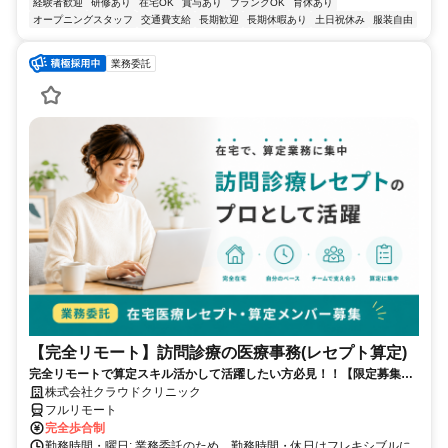
経験者歓迎
研修あり
在宅OK
賞与あり
ブランクOK
育休あり
オープニングスタッフ
交通費支給
長期歓迎
長期休暇あり
土日祝休み
服装自由
業務委託
【完全リモート】訪問診療の医療事務(レセプト算定)
完全リモートで算定スキル活かして活躍したい方必見！！【限定募集】
完全リモート｜在宅医療レセプト算定（成果報酬型／業務委託）
株式会社クラウドクリニック
フルリモート
完全歩合制
勤務時間・曜日: 業務委託のため、勤務時間・休日はフレキシブルに