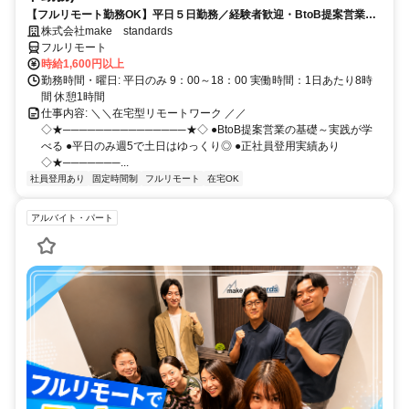
【フルリモート勤務OK】平日５日勤務／経験者歓迎・BtoB提案営業で
スキルアップ
株式会社make standards
フルリモート
時給1,600円以上
勤務時間・曜日: 平日のみ 9：00～18：00 実働時間：1日あたり8時
間 休憩1時間
仕事内容: ＼＼在宅型リモートワーク ／／
◇★───────────────★◇ ●BtoB提案営業の基礎～実践が学
べる ●平日のみ週5で土日はゆっくり◎ ●正社員登用実績あり
◇★───────...
社員登用あり
固定時間制
フルリモート
在宅OK
アルバイト・パート