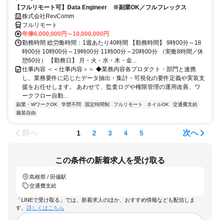
【フルリモート可】Data Engineer ※副業OK／フルフレックス
株式会社RevComm
フルリモート
年俸6,000,000円～10,000,000円
勤務時間 総労働時間：1週あたり40時間 【勤務時間】 9時00分～18
時00分 10時00分～19時00分 11時00分～20時00分 （実働8時間／休
憩60分） 【勤務日】 月・火・水・木・金...
仕事内容 ＜＜仕事内容＞＞ ◆業務内容各プロダクト・部門と連携
し、業務要件に応じたデータ抽出・集計・可視化の要件定義や実装支
援をお任せします。 あわせて、監査ログや権限管理の運用改善、ワ
ークフロー自動...
副業・WワークOK
学歴不問
固定時間制
フルリモート
ネイルOK
交通費支給
服装自由
前へ
次へ
1
2
3
4
5
この条件の新着求人を受け取る
島根県 / 田儀駅
交通費支給
「LINEで受け取る」では、新着求人のほか、おすすめ情報なども配信しま
す。
詳しくはこちら