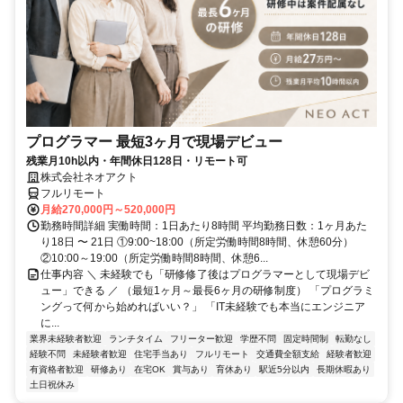
プログラマー 最短3ヶ月で現場デビュー
残業月10h以内・年間休日128日・リモート可
株式会社ネオアクト
フルリモート
月給270,000円～520,000円
勤務時間詳細 実働時間：1日あたり8時間 平均勤務日数：1ヶ月あた
り18日 〜 21日 ①9:00~18:00（所定労働時間8時間、休憩60分）
②10:00～19:00（所定労働時間8時間、休憩6...
仕事内容 ＼ 未経験でも「研修修了後はプログラマーとして現場デビ
ュー」できる ／ （最短1ヶ月～最長6ヶ月の研修制度） 「プログラミ
ングって何から始めればいい？」 「IT未経験でも本当にエンジニア
に...
業界未経験者歓迎
ランチタイム
フリーター歓迎
学歴不問
固定時間制
転勤なし
経験不問
未経験者歓迎
住宅手当あり
フルリモート
交通費全額支給
経験者歓迎
有資格者歓迎
研修あり
在宅OK
賞与あり
育休あり
駅近5分以内
長期休暇あり
土日祝休み