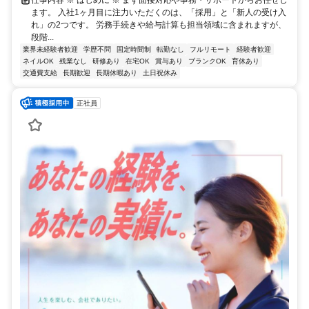
ます。 入社1ヶ月目に注力いただくのは、「採用」と「新人の受け入
れ」の2つです。 労務手続きや給与計算も担当領域に含まれますが、
段階...
業界未経験者歓迎
学歴不問
固定時間制
転勤なし
フルリモート
経験者歓迎
ネイルOK
残業なし
研修あり
在宅OK
賞与あり
ブランクOK
育休あり
交通費支給
長期歓迎
長期休暇あり
土日祝休み
正社員