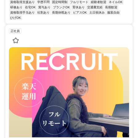
資格取得支援あり
学歴不問
固定時間制
フルリモート
経験者歓迎
ネイルOK
研修あり
在宅OK
賞与あり
ブランクOK
育休あり
交通費支給
長期歓迎
資格取得手当あり
社割あり
長期休暇あり
ピアスOK
土日祝休み
服装自由
ひげOK
正社員