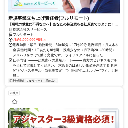
新規事業立ち上げ責任者(フルリモート)
【現職の裁量に不満な方へ】あなたの持込案を会社原資でカタチに！最
短6ヶ月で共同経営者の道へ
株式会社スリーピース
フルリモート
月給1,000,000円以上
勤務時間・曜日: 勤務時間：8時40分～17時40分 勤務曜日：月火水木
金 実働時間：1日あたり8時間 ・残業少なめ（月平均20～30時間）
メリハリをつけて働く文化です。 ライフスタイルに合った...
仕事内容: ⸻起業家への最短ルート⸻ 貴方のビジネスモデル
を当社で実現してください。 求めるのは新しい価値を創造する 具体
的“ビジネスモデル（新規事業案）”と 圧倒的“エネルギー”です。 共同
経...
固定時間制
フルリモート
昇給あり
正社員