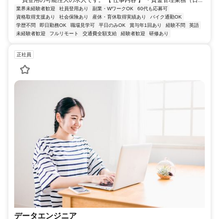
員登用の可能性大の求人です。 【 仕事内容 】 ・資金管理業務（日...
業界未経験者歓迎
社員登用あり
副業・WワークOK
60代も応募可
資格取得支援あり
社会保険あり
産休・育休取得実績あり
バイク通勤OK
学歴不問
即日勤務OK
職場見学可
平日のみOK
賞与年1回あり
経験不問
英語
未経験者歓迎
フルリモート
交通費全額支給
経験者歓迎
研修あり
正社員
データエンジニア