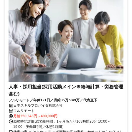
人事・採用担当(採用活動メイン※給与計算・労務管理
含む)
フルリモート／年休121日／月給35万〜49万／代表直下
日本スキルプロバイダ株式会社
フルリモート
月給350,343円～490,000円
勤務時間詳細 総労働時間：1ヶ月あたり163時間20分 10:00～
19:00（実働8時間／休憩1時間）
仕事内容 ※ はじめに ※ まず面接対応や事務・サポートからお任せし