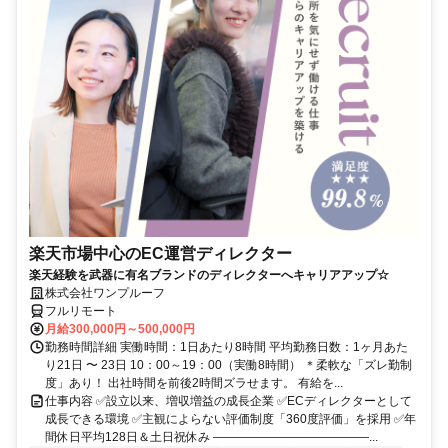
楽天市場中心のEC運営ディレクター
楽天経験を武器に有名ブランドのディレクターへキャリアアップ☆
株式会社ワンプルーフ
フルリモート
月給300,000円～500,000円
勤務時間詳細 実働時間：1日あたり8時間 平均勤務日数：1ヶ月あた
り21日 〜 23日 10：00～19：00（実働8時間） ＊柔軟な「ズレ勤制
度」あり！ 出社時間を前後2時間ズラせます。 有給を...
仕事内容 ✅設立以来、増収増益の成長企業 ✅ECディレクターとして
成長できる環境 ✅主観によらない評価制度「360度評価」を採用 ✅年
間休日平均128日＆土日祝休み ―――――――――――――...