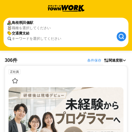
島根県
田儀駅
職種を選択してください
交通費支給
キーワードを選択してください
306件
条件保存
関連度順
正社員