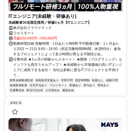
ITエンジニア(未経験・研修あり)
未経験者30名限定採用／研修3ヵ月【ITエンジニア】
株式会社クラウドテック
フルリモート
月給250,000円～500,000円
勤務時間詳細 実働時間：1日あたり8時間 平均勤務日数：1ヶ月あた
り20日 〜 21日 9:00～18:00（所定労働時間8時間、休憩60分） 参加
するプロジェクトによって多少時間が異なる可能性があ...
仕事内容 ★3ヵ月の研修からスタート！ ★開発（プログラミング）も
インフラも両方スキルアップ！ ★未経験から市場価値の高いITエンジ
ニアに成長できる会社！ 当社は多岐に渡るITプロジェクトを手掛け
て...
業界未経験者歓迎
資格取得支援あり
学歴不問
固定時間制
転勤なし
経験不問
未経験者歓迎
住宅手当あり
フルリモート
研修あり
賞与あり
育休あり
交通費支給
駅近5分以内
土日祝休み
服装自由
派遣社員