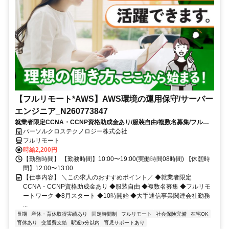
【フルリモート*AWS】AWS環境の運用保守/サーバー
エンジニア_N260773847
就業者限定CCNA・CCNP資格助成金あり/服装自由/複数名募集/フルリ
モートワーク/8月スタート/10時開始/大手通信事業関連会社勤務
パーソルクロステクノロジー株式会社
フルリモート
時給2,200円
【勤務時間】 【勤務時間】10:00〜19:00(実働時間08時間) 【休憩時
間】12:00〜13:00
【仕事内容】 ＼この求人のおすすめポイント／ ◆就業者限定
CCNA・CCNP資格助成金あり ◆服装自由 ◆複数名募集 ◆フルリモ
ートワーク ◆8月スタート ◆10時開始 ◆大手通信事業関連会社勤務
...
長期
産休・育休取得実績あり
固定時間制
フルリモート
社会保険完備
在宅OK
育休あり
交通費支給
駅近5分以内
育児サポートあり