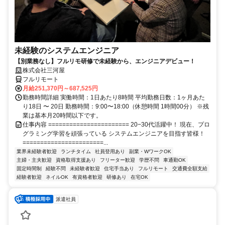
未経験のシステムエンジニア
【別業務なし】フルリモ研修で未経験から、エンジニアデビュー！
株式会社三河屋
フルリモート
月給251,370円～687,525円
勤務時間詳細 実働時間：1日あたり8時間 平均勤務日数：1ヶ月あた
り18日 〜 20日 勤務時間：9:00〜18:00（休憩時間 1時間00分） ※残
業は基本月20時間以下です。
仕事内容 ======================= 20−30代活躍中！ 現在、プロ
グラミング学習を頑張っている システムエンジニアを目指す皆様！
=======================...
業界未経験者歓迎
ランチタイム
社員登用あり
副業・WワークOK
主婦・主夫歓迎
資格取得支援あり
フリーター歓迎
学歴不問
車通勤OK
固定時間制
経験不問
未経験者歓迎
住宅手当あり
フルリモート
交通費全額支給
経験者歓迎
ネイルOK
有資格者歓迎
研修あり
在宅OK
派遣社員