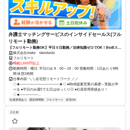
弁護士マッチングサービスのインサイドセールス(フル
リモート勤務)
【フルリモート勤務OK】平日５日勤務／法律知識ゼロでOK！BtoBスキ
ルが身につく営業職
株式会社make standards
フルリモート
時給1,600円以上
勤務時間・曜日: 平日のみ 9：00～18：00 実働時間：1日あたり8時
間 休憩1時間
仕事内容: ＼＼在宅型リモートワーク ／／
◇★───────────────★◇ ●BtoB提案営業の基礎～実践が学
べる ●平日のみ週5で土日はゆっくり◎ ●社員登用実績あり！
◇★───────...
社員登用あり
固定時間制
フルリモート
在宅OK
正社員