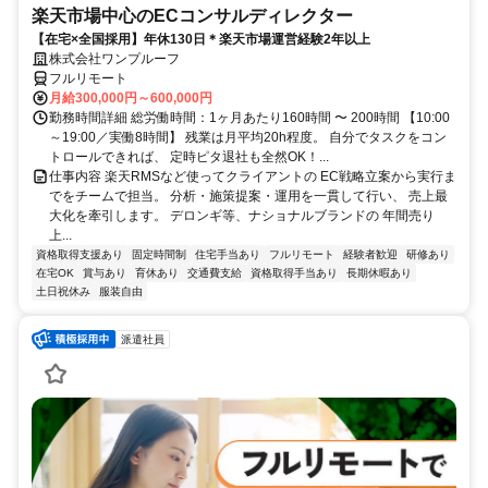
楽天市場中心のECコンサルディレクター
【在宅×全国採用】年休130日＊楽天市場運営経験2年以上
株式会社ワンプルーフ
フルリモート
月給300,000円～600,000円
勤務時間詳細 総労働時間：1ヶ月あたり160時間 〜 200時間 【10:00
～19:00／実働8時間】 残業は月平均20h程度。 自分でタスクをコン
トロールできれば、 定時ピタ退社も全然OK！...
仕事内容 楽天RMSなど使ってクライアントの EC戦略立案から実行ま
でをチームで担当。 分析・施策提案・運用を一貫して行い、 売上最
大化を牽引します。 デロンギ等、ナショナルブランドの 年間売り
上...
資格取得支援あり
固定時間制
住宅手当あり
フルリモート
経験者歓迎
研修あり
在宅OK
賞与あり
育休あり
交通費支給
資格取得手当あり
長期休暇あり
土日祝休み
服装自由
派遣社員