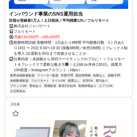
インバウンド事業のSNS運用担当
目指せ登録者1万人！土日祝休／平均残業12h／フルリモート
株式会社ジャパゲート
フルリモート
月給230,000円～280,000円
勤務時間詳細 実働時間：1日あたり8時間 平均勤務日数：1ヶ月あた
り18日 〜 20日 9:30〜18:30 (実働8時間／休憩1時間) ☆フレックス制
を導入 (出退勤を30分まで前後させることが...
仕事内容 ✨未経験からSNSマーケティングのプロに！ ✨フルリモー
ト＆フレックスで柔軟な働き方🏢 ✨土日休み(年休130日)、残業月
10h程度 ✅Instagramアカウント ↓ https:/...
業界未経験者歓迎
フリーター歓迎
学歴不問
固定時間制
転勤なし
経験不問
未経験者歓迎
フルリモート
ネイルOK
残業なし
在宅OK
賞与あり
ブランクOK
育休あり
長期歓迎
駅近5分以内
長期休暇あり
ピアスOK
土日祝休み
正社員