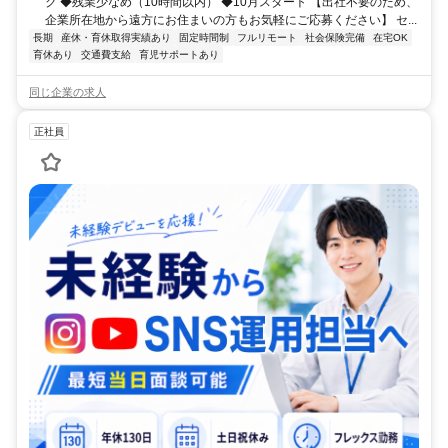
ク ◆残業少なめ（10時間以内） ◆10月スタート 【出社不要のため、
企業所在地から遠方にお住まいの方もお気軽にご応募ください】 セ...
長期
産休・育休取得実績あり
固定時間制
フルリモート
社会保険完備
在宅OK
育休あり
交通費支給
育児サポートあり
同じ企業の求人
正社員