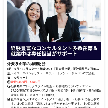
外資系企業の経理財務
8月・9月・10月スタート相談OK！【外資系企業／正社員登用の可能性
大／700万～800万／リモート勤務OK】経理財務
ヘイズ・スペシャリスト・リクルートメント・ジャパン株式会社
フルリモート
時給3,000円～4,500円
勤務時間 フレックスタイム制度 ＜勤務時間について＞ 9:00～
17:00(実働7時間00分 休憩1時間) ※残業月5～10時間程度 ＜勤務開始
時期＞ 即日～ ※スタート日相談可
仕事内容 ＼おすすめポイント／ 1つ目はリモート勤務OKのお仕事で
す。 2つ目は経験、英語スキルを活かせるお仕事です。 3つ目は正社