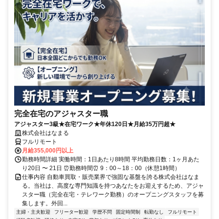
完全在宅のアジャスター職
アジャスター3級★在宅ワーク★年休120日★月給35万円超★
株式会社はなまる
フルリモート
月給355,000円以上
勤務時間詳細 実働時間：1日あたり8時間 平均勤務日数：1ヶ月あた
り20日 〜 21日 ⏰勤務時間⏰ 9：00～18：00（休憩1時間）
仕事内容 自動車買取・販売業界で強固な基盤を誇る株式会社はなま
る。当社は、高度な専門知識を持つあなたをお迎えするため、アジャ
スター職（完全在宅・テレワーク勤務）のオープニングスタッフを募
集します。外回...
主婦・主夫歓迎
フリーター歓迎
学歴不問
固定時間制
転勤なし
フルリモート