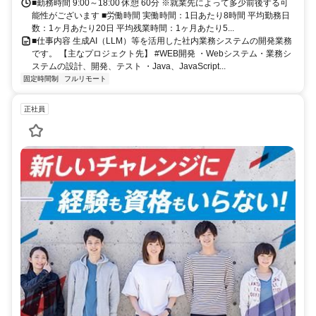
■勤務時間 9:00～18:00 休憩 60分 ※就業先によって多少前後する可
能性がございます ■労働時間 実働時間：1日あたり8時間 平均勤務日
数：1ヶ月あたり20日 平均残業時間：1ヶ月あたり5...
■仕事内容 生成AI（LLM）等を活用した社内業務システムの開発業務
です。 【主なプロジェクト先】 #WEB開発 ・Webシステム・業務シ
ステムの設計、開発、テスト ・Java、JavaScript...
固定時間制
フルリモート
正社員