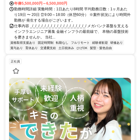
年俸5,500,000円～6,500,000円
勤務時間詳細 実働時間：1日あたり8時間 平均勤務日数：1ヶ月あた
り19日 〜 20日 ⏰9:00～18:00（休憩60分） ※案件状況により時間外
勤務が 発生する場合がございます。
仕事内容 _/_/_/_/_/_/_/_/_/_/_/_/_/_/_/_/_/_/ メガバンク基盤を支える
インフラエンジニア募集 金融インフラの最前線で、 本物の基盤技術
を磨きませんか。 当社...
資格取得支援あり
固定時間制
転勤なし
フルリモート
経験者歓迎
研修あり
賞与あり
育休あり
交通費支給
土日祝休み
ひげOK
髪型・髪色自由
正社員