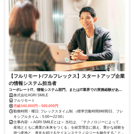
【フルリモート/フルフレックス】スタートアップ企業
の情報システム担当者
コーポレートIT、情報システム部門、またはIT業界での実務経験がある
方、大歓迎！
株式会社AGRI SMILE
フルリモート
月給340,000円～500,000円
勤務時間・曜日: フレックスタイム制 （標準労働時間8時間/日、フレ
キシブルタイム：5:00〜22:00）
仕事内容: ＜AGRI SMILEとは＞ 当社は、「テクノロジーによって、
産地とともに農業の未来をつくる」を経営理念に据え、豊かな経験を
持つ産地と、進化を続けるサイエンステクノロジーを融合すること...