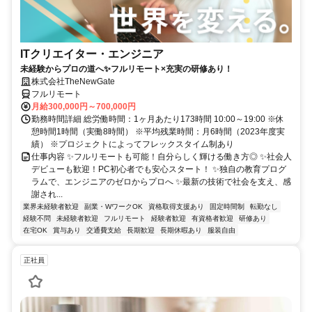
ITクリエイター・エンジニア
未経験からプロの道へ✨フルリモート×充実の研修あり！
株式会社TheNewGate
フルリモート
月給300,000円～700,000円
勤務時間詳細 総労働時間：1ヶ月あたり173時間 10:00～19:00 ※休
憩時間1時間（実働8時間） ※平均残業時間：月6時間（2023年度実
績） ※プロジェクトによってフレックスタイム制あり
仕事内容 ✨フルリモートも可能！自分らしく輝ける働き方◎ ✨社会人
デビューも歓迎！PC初心者でも安心スタート！ ✨独自の教育プログ
ラムで、エンジニアのゼロからプロへ ✨最新の技術で社会を支え、感
謝され...
業界未経験者歓迎
副業・WワークOK
資格取得支援あり
固定時間制
転勤なし
経験不問
未経験者歓迎
フルリモート
経験者歓迎
有資格者歓迎
研修あり
在宅OK
賞与あり
交通費支給
長期歓迎
長期休暇あり
服装自由
正社員