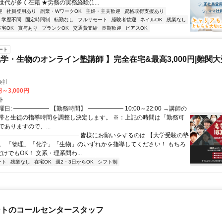
代が多く在籍 ★労務の実務経験(1...
迎
社員登用あり
副業・WワークOK
主婦・主夫歓迎
資格取得支援あり
学歴不問
固定時間制
転勤なし
フルリモート
経験者歓迎
ネイルOK
残業なし
在宅OK
賞与あり
ブランクOK
交通費支給
長期歓迎
ピアスOK
ート
学・生物のオンライン塾講師 】完全在宅&最高3,000円|難関
会社
円～3,000円
ト
日: ━━━━━━ 【勤務時間】 ━━━━━━ 10:00～22:00 →講師の
帯と生徒の指導時間を調整し決定します。 ※：上記の時間は「勤務可
ありますので、...
 ━━━━━━━━━━━━━━ 皆様にお願いをするのは 【大学受験の塾
。 「物理」「化学」「生物」のいずれかを指導してください！ もちろ
けでもOK！ 文系・理系問わ...
ート
残業なし
在宅OK
週2・3日からOK
シフト制
ートのコールセンタースタッフ