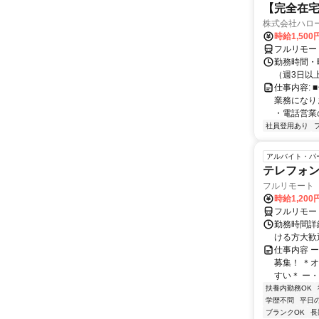
【完全在宅
株式会社ハロ
時給1,50
フルリモー
勤務時間・
（週3日以
仕事内容:
業務になり
・電話営業の
社員登用あり
アルバイト・パ
テレフォ
フルリモート 
時給1,200
フルリモー
勤務時間詳細
ける方大歓
仕事内容 
募集！ ＊
すい＊ ー・
扶養内勤務OK
学歴不問
平日
ブランクOK
長