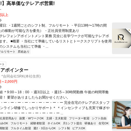
!】高単価なテレアポ営業!
ー
0円以上
ト
曜日: ・1週間ごとのシフト制、フルリモート ・平日13時〜17時の間
上の稼動が可能な方を優先） ・正社員登用制度あり
 ■テレフォンアポイントメント業務 完全に在学ワークが可能なテレアポ
ます。 ■概要 ・当社にて準備しているリストとトークスクリプトを使用
システムも当社にて準備 ・...
フルリモート
昇給あり
ート
ンアポインター
*合同会社SRK(本社住所)
円～2,000円
ト
 ＊9:00～18：00 ・週3日以上 ・週15～30時間勤務 午後の時間帯働
迎！ 要望がありましたらお聞かせください。
ー・ー・ー・ー・ー・ー・ー・ー・ー・ー 完全在宅のテレアポスタッフ
オンライン研修でしっかりサポート＊ ＊インセンティブも充実で稼ぎや
ー・ー・ー・ー・ー・ー・ー・ー・ー ...
社員登用あり
副業・WワークOK
主婦・主夫歓迎
フリーター歓迎
シフト自由
のみOK
フルリモート
経験者歓迎
ネイルOK
月1シフト提出
研修あり
在宅OK
期歓迎
フルタイム歓迎
週2・3日からOK
シフト制
ピアスOK