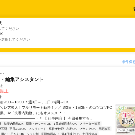
駅
駅
してください
K
K
を選択してください
条件保
ート
力・編集アシスタント
会社
0円以上
ト
 9:00～18:00 ＊週3日～、1日3時間～OK
＼＼レア求人！フルリモート勤務！／／ 週3日・1日3h～のコツコツPC
副業」や「扶養内勤務」にもオススメ ＊・
―――――――――・＊ 【 仕事内容 】 今回募集する...
迎
扶養内勤務OK
副業・WワークOK
1日4時間以内OK
フリーター歓迎
歴不問
平日のみOK
フルリモート
経験者歓迎
在宅OK
ブランクOK
長期歓迎
週2・3日からOK
シフト制
長期休暇あり
週4日以上OK
土日祝休み