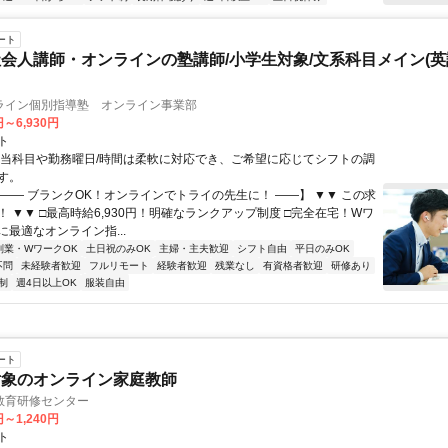
ート
会人講師・オンラインの塾講師/小学生対象/文系科目メイン(
ライン個別指導塾 オンライン事業部
円～6,930円
ト
担当科目や勤務曜日/時間は柔軟に対応でき、ご希望に応じてシフトの調
す。
【―― ブランクOK！オンラインでトライの先生に！ ――】 ▼▼ この求
T！ ▼▼ □最高時給6,930円！明確なランクアップ制度 □完全在宅！Wワ
最適なオンライン指...
副業・WワークOK
土日祝のみOK
主婦・主夫歓迎
シフト自由
平日のみOK
不問
未経験者歓迎
フルリモート
経験者歓迎
残業なし
有資格者歓迎
研修あり
制
週4日以上OK
服装自由
ート
対象のオンライン家庭教師
教育研修センター
円～1,240円
ト