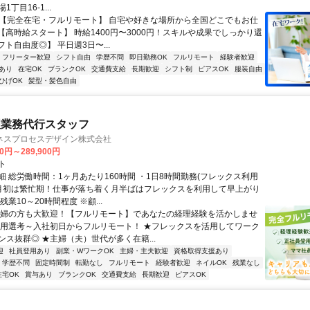
丁目16-1...
✅【完全在宅・フルリモート】 自宅や好きな場所から全国どこでもお仕
✅【高時給スタート】 時給1400円〜3000円！スキルや成果でしっかり還
フト自由度◎】 平日週3日〜...
フリーター歓迎
シフト自由
学歴不問
即日勤務OK
フルリモート
経験者歓迎
あり
在宅OK
ブランクOK
交通費支給
長期歓迎
シフト制
ピアスOK
服装自由
ひげOK
髪型・髪色自由
理業務代行スタッフ
ネスプロセスデザイン株式会社
00円～289,900円
ト
細 総労働時間：1ヶ月あたり160時間 ・1日8時間勤務(フレックス利用
末月初は繁忙期！仕事が落ち着く月半ばはフレックスを利用して早上がり
残業10～20時間程度 ※顧...
主婦の方も大歓迎！【フルリモート】であなたの経理経験を活かしませ
採用選考～入社初日からフルリモート！ ★フレックスを活用してワーク
ンス抜群◎ ★主婦（夫）世代が多く在籍...
迎
社員登用あり
副業・WワークOK
主婦・主夫歓迎
資格取得支援あり
学歴不問
固定時間制
転勤なし
フルリモート
経験者歓迎
ネイルOK
残業なし
在宅OK
賞与あり
ブランクOK
交通費支給
長期歓迎
ピアスOK