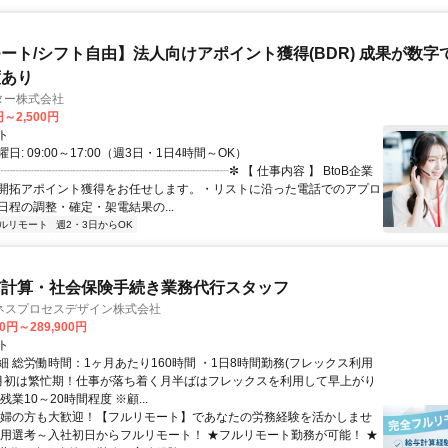
ート/シフト自由】法人向けアポイント獲得(BDR) 成果が数字
度あり
ター株式会社
円～2,500円
ト
日: 09:00～17:00（週3日・1日4時間～OK）
✼┈┈┈┈┈┈┈┈┈┈┈┈┈┈┈┈┈┈┈✼ 【 仕事内容 】 BtoB企業
開拓アポイント獲得をお任せします。・リストに沿った電話でのアプロ
日程の調整・確定・架電結果の...
ルリモート
週2・3日からOK
与計算・社会保険手続き業務代行スタッフ
ネスプロセスデザイン株式会社
00円～289,900円
ト
細 総労働時間：1ヶ月あたり160時間 ・1日8時間勤務(フレックス利用
末月初は繁忙期！仕事が落ち着く月半ばはフレックスを利用して早上がり
残業10～20時間程度 ※顧...
主婦の方も大歓迎！【フルリモート】であなたの労務経験を活かしませ
採用選考～入社初日からフルリモート！ ★フルリモート勤務が可能！ ★