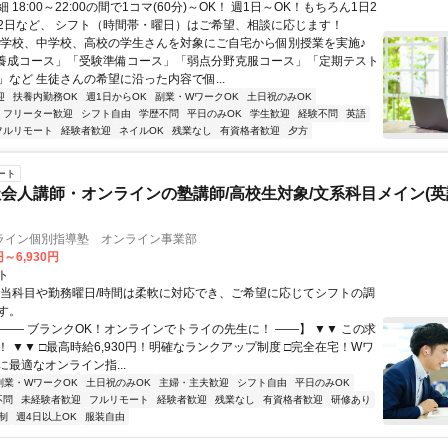
 18:00～22:00の間で1コマ(60分)～OK！ 週1日～OK！もちろん1日2
2日など、 シフト（時間帯・曜日）はご希望、相談に応じます！
小学校、中学校、高校の学生さんを対象にご自宅から個別授業を実施♪
養成コース」「受験準備コース」「弱点分野克服コース」「定期テスト
」など 生徒さんの希望に沿った内容で個...
迎
扶養内勤務OK
週1日からOK
副業・WワークOK
土日祝のみOK
フリーター歓迎
シフト自由
学歴不問
平日のみOK
学生歓迎
経験不問
英語
フルリモート
経験者歓迎
ネイルOK
残業なし
有資格者歓迎
夕方
ート
会人講師・オンラインの塾講師/高校生対象/文系科目メイン(
ライン個別指導塾 オンライン事業部
円～6,930円
ト
担当科目や勤務曜日/時間は柔軟に対応でき、ご希望に応じてシフトの調
す。
【―― ブランクOK！オンラインでトライの先生に！ ――】 ▼▼ この求
T！ ▼▼ □最高時給6,930円！明確なランクアップ制度 □完全在宅！Wワ
最適なオンライン指...
副業・WワークOK
土日祝のみOK
主婦・主夫歓迎
シフト自由
平日のみOK
不問
未経験者歓迎
フルリモート
経験者歓迎
残業なし
有資格者歓迎
研修あり
制
週4日以上OK
服装自由