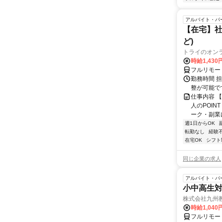
アルバイト・パ
【在宅】社
ど)
トライのオン
時給1,430
フルリモー
勤務時間 
整が可能で
仕事内容 
人のPOIN
ーク・副業に
週1日からOK
転勤なし
経験
在宅OK
シフト
同じ企業の求人
アルバイト・パ
小中高生
株式会社九州
時給1,040
フルリモー