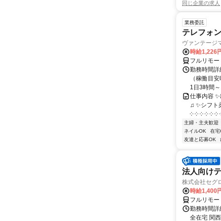
同じ企業の求人
業務委託
テレフォ
ヴァンテージ
時給1,226
フルリモー
勤務時間詳
（稼働目安時
1日3時間～
仕事内容 
♫ ✨シフト
༶ ༶ ༶ ༶ ༶ ༶ ༶
主婦・主夫歓迎
ネイルOK
在宅
友達と応募OK
法人向けテ
株式会社セグ
時給1,400
フルリモー
勤務時間詳細
全在宅 関