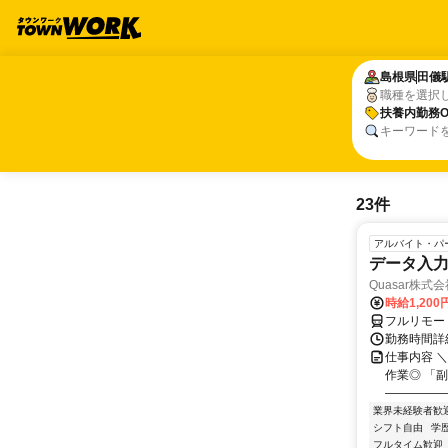
島根県
島根県
田儀
田儀
職種を選択
扶養内勤務O
扶養内勤務O
キーワード
23件
アルバイト・パ
データ入
Quasar株式
時給1,20
フルリモー
勤務時間詳細
仕事内容 
作業◎ 「
――――――
業界未経験者歓
シフト自由
学
フルタイム歓迎