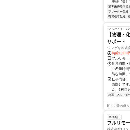
主婦（夫）世
業界未経験者歓
フリーター歓迎
有資格者歓迎
アルバイト・パ
【物理・化
サポート
シンゲキ株式
時給1,800
フルリモー
勤務時間・曜
ご希望時間
能な時間」で
仕事内容:
講師】です
ん、1科目だ
急募
フルリモ
同じ企業の求人
業務委託
フルリモ
株式会社DTS