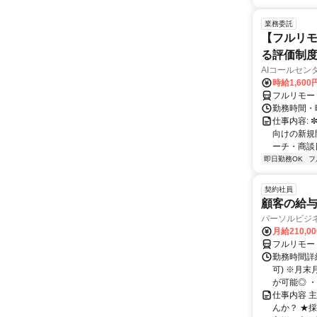
業務委託
【フルリモ
る評価制
AIコールセン
時給1,600
フルリモー
勤務時間・曜
仕事内容: 
向けの新規
ーチ・商談
即日勤務OK
フ
契約社員
顧客の給
パーソルビジ
月給210,0
フルリモー
勤務時間詳
可) ※月
が可能◎ ・
仕事内容 
んか？ ★