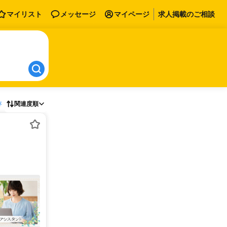
マイリスト
メッセージ
マイページ
求人掲載のご相談
存
関連度順