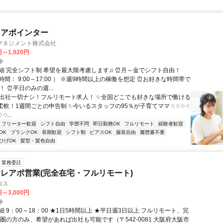
ンアポインター
マネジメント株式会社
円～1,920円
ト
細 完全シフト制 希望を最大限考慮します♫ ⏰月～金でシフト自由！
間： 9:00～17:00 ） ※週9時間以上の稼働を想定 ⏰お好きな時間帯で
！ ⏰平日のみの週...
✨出社一切ナシ！フルリモート求人！ ✨全国どこでも好きな場所で働ける
柔軟！1週間ごとの申告制 ✨今いるスタッフの95％が子育てママ ༶ ༶ ༶ ༶
 ༶...
フリーター歓迎
シフト自由
学歴不問
即日勤務OK
フルリモート
経験者歓迎
OK
ブランクOK
長期歓迎
シフト制
ピアスOK
服装自由
履歴書不要
ひげOK
髪型・髪色自由
業務委託
レアポ営業(完全在宅・フルリモート)
ロス
円～3,000円
ト
 9：00～18：00 ★1日5時間以上 ★平日週3日以上 フルリモート、完
西圏の方のみ、希望があれば出社も可能です（〒542-0081 大阪府大阪市