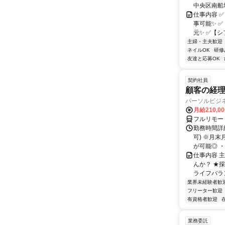
中央区南船場1
仕事内容 
事可能✨ 
元✨ ✅【シ
主婦・主夫歓迎
ネイルOK
研修
友達と応募OK
契約社員
顧客の経
パーソルビジ
月給210,0
フルリモー
勤務時間詳
可) ※月
が可能◎ ・
仕事内容 
んか？ ★
ライフバラ
業界未経験者歓
フリーター歓迎
有資格者歓迎
業務委託