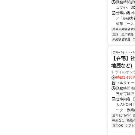
勤務時間詳細
コマや、週
仕事内容 
✅「基礎力
対策コース
業界未経験者歓
主婦・主夫歓迎
未経験者歓迎
アルバイト・パ
【在宅】社
地歴など)
トライのオン
時給1,430
フルリモー
勤務時間 
整が可能で
仕事内容 
人のPOIN
ーク・副業に
週1日からOK
転勤なし
経験
在宅OK
シフト