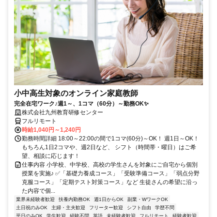
小中高生対象のオンライン家庭教師
完全在宅ワーク♪週1～、1コマ（60分）～勤務OK✨
株式会社九州教育研修センター
フルリモート
時給1,040円～1,240円
勤務時間詳細 18:00～22:00の間で1コマ(60分)～OK！ 週1日～OK！
もちろん1日2コマや、週2日など、 シフト（時間帯・曜日）はご希
望、相談に応じます！
仕事内容 小学校、中学校、高校の学生さんを対象にご自宅から個別
授業を実施♪ ✅「基礎力養成コース」「受験準備コース」「弱点分野
克服コース」「定期テスト対策コース」など 生徒さんの希望に沿っ
た内容で個...
業界未経験者歓迎
扶養内勤務OK
週1日からOK
副業・WワークOK
土日祝のみOK
主婦・主夫歓迎
フリーター歓迎
シフト自由
学歴不問
平日のみOK
学生歓迎
経験不問
英語
未経験者歓迎
フルリモート
経験者歓迎