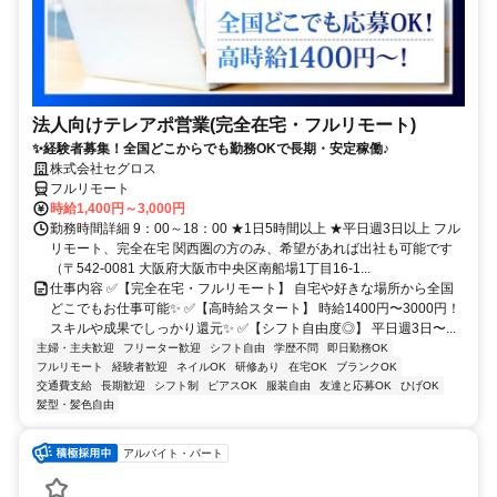
法人向けテレアポ営業(完全在宅・フルリモート)
✨経験者募集！全国どこからでも勤務OKで長期・安定稼働♪
株式会社セグロス
フルリモート
時給1,400円～3,000円
勤務時間詳細 9：00～18：00 ★1日5時間以上 ★平日週3日以上 フル
リモート、完全在宅 関西圏の方のみ、希望があれば出社も可能です
（〒542-0081 大阪府大阪市中央区南船場1丁目16-1...
仕事内容 ✅【完全在宅・フルリモート】 自宅や好きな場所から全国
どこでもお仕事可能✨ ✅【高時給スタート】 時給1400円〜3000円！
スキルや成果でしっかり還元✨ ✅【シフト自由度◎】 平日週3日〜...
主婦・主夫歓迎
フリーター歓迎
シフト自由
学歴不問
即日勤務OK
フルリモート
経験者歓迎
ネイルOK
研修あり
在宅OK
ブランクOK
交通費支給
長期歓迎
シフト制
ピアスOK
服装自由
友達と応募OK
ひげOK
髪型・髪色自由
アルバイト・パート