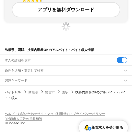
アプリを無料ダウンロード
島根県、園駅、扶養内勤務OKのアルバイト・バイト求人情報
求人の詳細を表示
条件を追加・変更して検索
市区町村を追加・変更
関連キーワード
完全在宅ワーク 全国
シール貼り 在宅
現在地周辺
ガチャガチャ
犬カフェ
島根県
駅を追加・変更
バイトTOP
島根県
出雲市
園駅
扶養内勤務OKのアルバイト・バイ
島根県
すべて
ト・求人
松江市
浜田市
出雲市
益田市
大田市
安来市
江津市
雲南市
八束郡
仁多郡
飯石郡
職種を追加・変更
JR山陰本線(米子～益田)
簸川郡
邑智郡
鹿足郡
隠岐郡
安来駅
荒島駅
揖屋駅
東松江駅
松江駅
乃木駅
玉造温泉駅
来待駅
宍道駅
荘原駅
直江駅
飲食・フードサービス
特徴を追加・変更
西出雲駅
出雲神西駅
江南駅
小田駅
田儀駅
波根駅
久手駅
大田市駅
静間駅
五十猛駅
飲食・フードサービス
すべて
ヘルプ・お問い合わせ
サイトマップ
利用規約・プライバシーポリシー
仁万駅
馬路駅
湯里駅
温泉津駅
石見福光駅
黒松駅
浅利駅
江津駅
都野津駅
敬川駅
ホールスタッフ
キッチンスタッフ
皿洗い・洗い場
精肉・鮮魚加工
給食調理
人気
[企業]求人広告の掲載相談
波子駅
久代駅
下府駅
浜田駅
西浜田駅
周布駅
折居駅
三保三隅駅
岡見駅
鎌手駅
雇用形態を追加・変更
パン屋（ベーカリー）
フードカウンター販売員
バー（BAR）・バーテンダー
日払いOK
高校生歓迎
学生歓迎
深夜の仕事
髪型・髪色自由
ひげOK
ネイルOK
石見津田駅
益田駅
飲食店補助（開店・閉店準備）
飲食店（店長・マネージャー）
新着求人を受け取る
ピアスOK
アルバイト・パート
履歴書不要
オープニングスタッフ
留学生・外国人活躍中
都道府県を変更