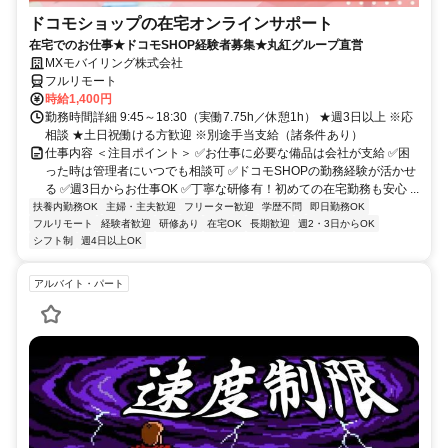
ドコモショップの在宅オンラインサポート
在宅でのお仕事★ドコモSHOP経験者募集★丸紅グループ直営
MXモバイリング株式会社
フルリモート
時給1,400円
勤務時間詳細 9:45～18:30（実働7.75h／休憩1h） ★週3日以上 ※応
相談 ★土日祝働ける方歓迎 ※別途手当支給（諸条件あり）
仕事内容 ＜注目ポイント＞ ✅お仕事に必要な備品は会社が支給 ✅困
った時は管理者にいつでも相談可 ✅ドコモSHOPの勤務経験が活かせ
る ✅週3日からお仕事OK ✅丁寧な研修有！初めての在宅勤務も安心 ...
扶養内勤務OK
主婦・主夫歓迎
フリーター歓迎
学歴不問
即日勤務OK
フルリモート
経験者歓迎
研修あり
在宅OK
長期歓迎
週2・3日からOK
シフト制
週4日以上OK
アルバイト・パート