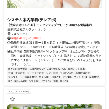
システム案内業務(テレアポ)
【完全在宅×PC不要】インセンティブでしっかり稼げる電話案内
株式会社アルファ・ゴリラ
フルリモート
時給1,400円～1,900円
勤務時間詳細 週３日〜５日を想定（※日数はご相談可能です） 稼働
時間： 9:30～18:00のうち、1日3時間以上の稼働を想定しています。
仕事内容 自動車販売店やバイクショップ等、またはグループ会社の
商材（介護施設、ペットショップ）へお電話をし、お店の業務をラク
にする「便利ツール（システム）」のご案内を行っていただくお仕事
です。 「シス...
業界未経験者歓迎
扶養内勤務OK
1日4時間以内OK
隔週シフト提出
主婦・主夫歓迎
フリーター歓迎
シフト自由
平日のみOK
未経験者歓迎
フルリモート
経験者歓迎
ネイルOK
残業なし
在宅OK
ブランクOK
長期歓迎
週2・3日からOK
シフト制
ピアスOK
週4日以上OK
アルバイト・パート