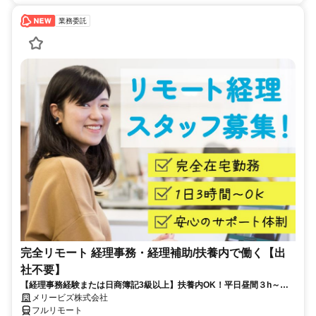
業務委託
完全リモート 経理事務・経理補助/扶養内で働く【出
社不要】
【経理事務経験または日商簿記3級以上】扶養内OK！平日昼間３h～。
完全在宅で育児・介護中の方も大歓迎♪
メリービズ株式会社
フルリモート