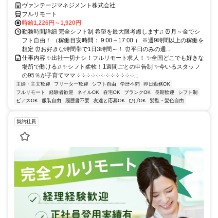
ヴァンテージマネジメント株式会社
フルリモート
時給1,226円～1,920円
勤務時間詳細 完全シフト制 希望を最大限考慮します♫ ⏰月～金でシ
フト自由！ （稼働目安時間： 9:00～17:00 ） ※週9時間以上の稼働を
想定 ⏰お好きな時間帯で1日3時間～！ ⏰平日のみの週...
仕事内容 ✨出社一切ナシ！フルリモート求人！ ✨全国どこでも好きな
場所で働ける♫ ✨シフト柔軟！1週間ごとの申告制 ✨今いるスタッフ
の95％が子育てママ ༶ ༶ ༶ ༶ ༶ ༶ ༶ ༶ ༶ ༶ ༶ ༶...
主婦・主夫歓迎
フリーター歓迎
シフト自由
学歴不問
即日勤務OK
フルリモート
経験者歓迎
ネイルOK
在宅OK
ブランクOK
長期歓迎
シフト制
ピアスOK
服装自由
履歴書不要
友達と応募OK
ひげOK
髪型・髪色自由
契約社員