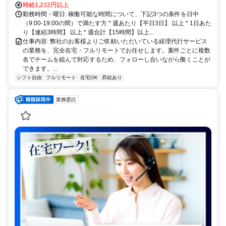
時給1,232円以上
勤務時間・曜日: 稼働可能な時間について、下記3つの条件を日中
（9:00-19:00の間）で満たす方 * 週あたり【平日3日】 以上 * 1日あた
り【連続3時間】 以上 * 週合計【15時間】以上...
仕事内容: 弊社のお客様よりご依頼いただいている経理代行サービス
の業務を、完全在宅・フルリモートでお任せします。案件ごとに複数
名でチームを組んで対応するため、フォローし合いながら働くことが
できます。...
シフト自由
フルリモート
在宅OK
昇給あり
業務委託