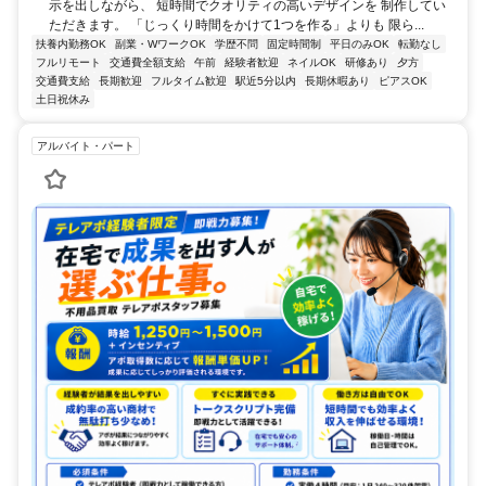
示を出しながら、 短時間でクオリティの高いデザインを 制作してい
ただきます。 「じっくり時間をかけて1つを作る」よりも 限ら...
扶養内勤務OK
副業・WワークOK
学歴不問
固定時間制
平日のみOK
転勤なし
フルリモート
交通費全額支給
午前
経験者歓迎
ネイルOK
研修あり
夕方
交通費支給
長期歓迎
フルタイム歓迎
駅近5分以内
長期休暇あり
ピアスOK
土日祝休み
アルバイト・パート