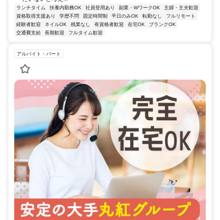
ランチタイム
扶養内勤務OK
社員登用あり
副業・WワークOK
主婦・主夫歓迎
資格取得支援あり
学歴不問
固定時間制
平日のみOK
転勤なし
フルリモート
経験者歓迎
ネイルOK
残業なし
有資格者歓迎
在宅OK
ブランクOK
交通費支給
長期歓迎
フルタイム歓迎
アルバイト・パート