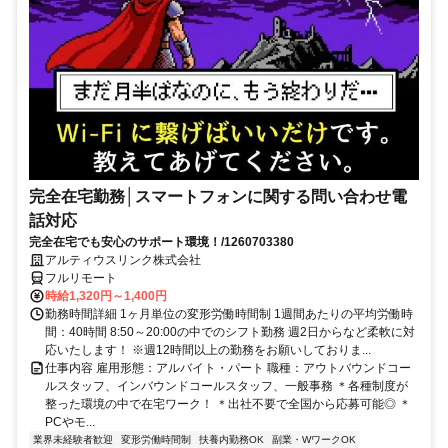
完全在宅勤務│スマートフォンに関する問い合わせ電
話対応
完全在宅でも安心のサポート環境！/1260703380
アルティウスリンク株式会社
フルリモート
時給1,320円～1,400円
勤務時間詳細 1ヶ月単位の変形労働時間制 1週間あたりの平均労働時
間：40時間 8:50～20:00の中でのシフト勤務 週2日からなど柔軟に対
応いたします！ ※週12時間以上の勤務をお願いしておりま...
仕事内容 雇用形態：アルバイト・パート 職種：アウトバウンドコー
ルスタッフ、インバウンドコールスタッフ、一般事務 ＊各種制度が
整った環境の中で在宅ワーク！ ＊出社不要で全国から応募可能◎ ＊
PCやモ...
業界未経験者歓迎
変形労働時間制
扶養内勤務OK
副業・WワークOK