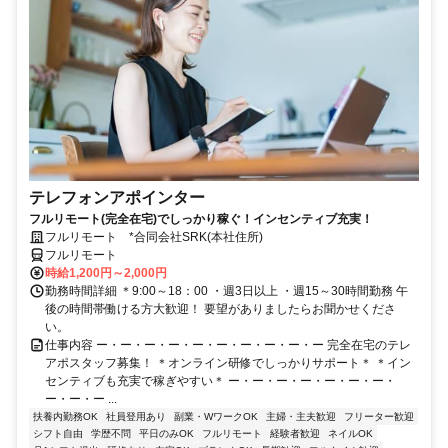
テレフォンアポインター
フルリモート(完全在宅)でしっかり稼ぐ！インセンティブ充実！
フルリモート *合同会社SRK(本社住所)
フルリモート
時給1,200円～2,000円
勤務時間詳細 ＊9:00～18：00 ・週3日以上 ・週15～30時間勤務 午
後の時間帯働ける方大歓迎！ 要望がありましたらお聞かせくださ
い。
仕事内容 ー・ー・ー・ー・ー・ー・ー・ー・ー・ー 完全在宅のテレ
アポスタッフ募集！ ＊オンライン研修でしっかりサポート＊ ＊イン
センティブも充実で稼ぎやすい＊ ー・ー・ー・ー・ー・ー・ー・
ー・ー・ー ...
扶養内勤務OK
社員登用あり
副業・WワークOK
主婦・主夫歓迎
フリーター歓迎
シフト自由
学歴不問
平日のみOK
フルリモート
経験者歓迎
ネイルOK