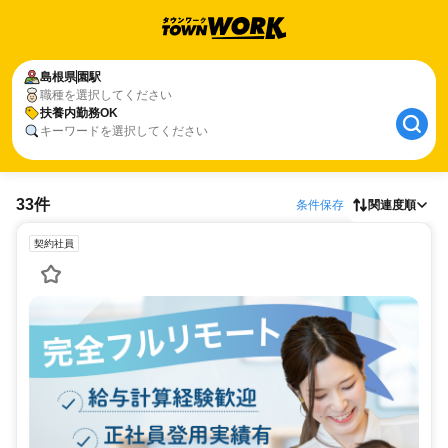
島根県
園駅
職種を選択してください
扶養内勤務OK
キーワードを選択してください
33件
条件保存
関連度順
契約社員