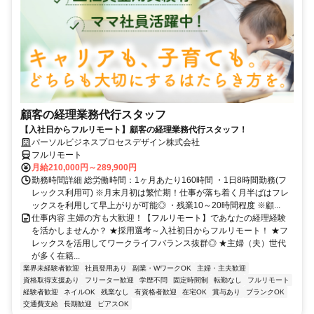
顧客の経理業務代行スタッフ
【入社日からフルリモート】顧客の経理業務代行スタッフ！
パーソルビジネスプロセスデザイン株式会社
フルリモート
月給210,000円～289,900円
勤務時間詳細 総労働時間：1ヶ月あたり160時間 ・1日8時間勤務(フ
レックス利用可) ※月末月初は繁忙期！仕事が落ち着く月半ばはフレ
ックスを利用して早上がりが可能◎ ・残業10～20時間程度 ※顧...
仕事内容 主婦の方も大歓迎！【フルリモート】であなたの経理経験
を活かしませんか？ ★採用選考～入社初日からフルリモート！ ★フ
レックスを活用してワークライフバランス抜群◎ ★主婦（夫）世代
が多く在籍...
業界未経験者歓迎
社員登用あり
副業・WワークOK
主婦・主夫歓迎
資格取得支援あり
フリーター歓迎
学歴不問
固定時間制
転勤なし
フルリモート
経験者歓迎
ネイルOK
残業なし
有資格者歓迎
在宅OK
賞与あり
ブランクOK
交通費支給
長期歓迎
ピアスOK