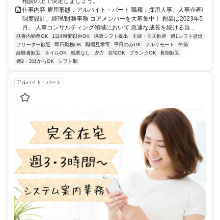
相談の上で決定しましょう。
仕事内容 雇用形態：アルバイト・パート 職種：採用人事、人事企画/
制度設計、経理/財務事務 コアメンバーを大募集中！ 創業は2023年5
月。 人事コンサルティング領域において 急速な成長を続ける当...
扶養内勤務OK
1日4時間以内OK
隔週シフト提出
主婦・主夫歓迎
週1シフト提出
フリーター歓迎
即日勤務OK
職場見学可
平日のみOK
フルリモート
午前
経験者歓迎
ネイルOK
残業なし
夕方
在宅OK
ブランクOK
長期歓迎
週2・3日からOK
シフト制
アルバイト・パート