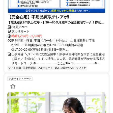
【完全在宅】不用品買取テレアポ!
【電話経験1年以上の方へ】30〜60代活躍中の完全在宅ワーク！得意な
電話対応で15時までに賢く稼ぐ✨買取経験者は即優遇！
(合同)Azero
フルリモート
時給1,250円～1,500円
勤務時間・曜日: 平日（月〜金）を中心に、土日祝勤務も可能
①9:00~13:00(実働4時間) ②13:00~17:00(実働4時間)
③17:00~20:00(実働3時間) 週3日〜勤務...
仕事内容: ＼30〜60代女性活躍中！家事や自分時間を大切に完全在宅
で稼ぐ／ 主婦(夫)・ミドル世代に大人気！電話経験が活かせる高収入
リモートワーク ✼┈┈┈┈┈┈┈ここがPoint┈┈┈┈┈┈┈✼...
シフト自由
固定時間制
フルリモート
週2・3日からOK
シフト制
アルバイト・パート