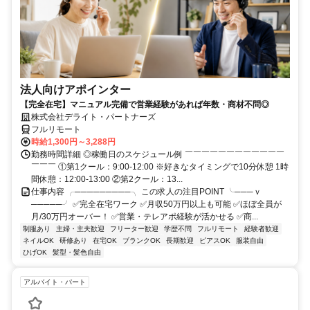
法人向けアポインター
【完全在宅】マニュアル完備で営業経験があれば年数・商材不問◎
株式会社デライト・パートナーズ
フルリモート
時給1,300円～3,288円
勤務時間詳細 ◎稼働日のスケジュール例 ￣￣￣￣￣￣￣￣￣￣￣￣
￣￣￣ ①第1クール：9:00-12:00 ※好きなタイミングで10分休憩 1時
間休憩：12:00-13:00 ②第2クール：13...
仕事内容 ╭─────────╮ この求人の注目POINT ╰───ｖ
─────╯ ✅完全在宅ワーク ✅月収50万円以上も可能 ✅ほぼ全員が
月/30万円オーバー！ ✅営業・テレアポ経験が活かせる ✅商...
制服あり
主婦・主夫歓迎
フリーター歓迎
学歴不問
フルリモート
経験者歓迎
ネイルOK
研修あり
在宅OK
ブランクOK
長期歓迎
ピアスOK
服装自由
ひげOK
髪型・髪色自由
アルバイト・パート