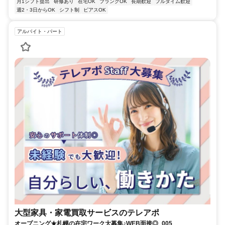
月1シフト提出
研修あり
在宅OK
ブランクOK
長期歓迎
フルタイム歓迎
週2・3日からOK
シフト制
ピアスOK
アルバイト・パート
大型家具・家電買取サービスのテレアポ
オープニング★札幌の在宅ワーク大募集♪WEB面接◎_005