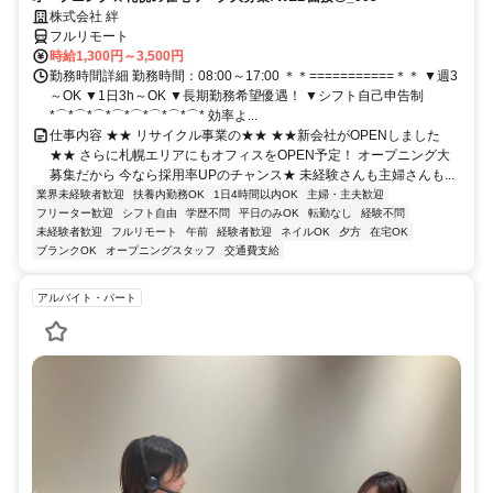
株式会社 絆
フルリモート
時給1,300円～3,500円
勤務時間詳細 勤務時間：08:00～17:00 ＊＊===========＊＊ ▼週3
～OK ▼1日3h～OK ▼長期勤務希望優遇！ ▼シフト自己申告制
*⌒*⌒*⌒*⌒*⌒*⌒*⌒*⌒* 効率よ...
仕事内容 ★★ リサイクル事業の★★ ★★新会社がOPENしました
★★ さらに札幌エリアにもオフィスをOPEN予定！ オープニング大
募集だから 今なら採用率UPのチャンス★ 未経験さんも主婦さんも...
業界未経験者歓迎
扶養内勤務OK
1日4時間以内OK
主婦・主夫歓迎
フリーター歓迎
シフト自由
学歴不問
平日のみOK
転勤なし
経験不問
未経験者歓迎
フルリモート
午前
経験者歓迎
ネイルOK
夕方
在宅OK
ブランクOK
オープニングスタッフ
交通費支給
アルバイト・パート