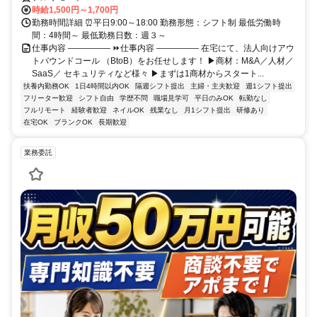
時給1,500円～1,700円
勤務時間詳細 ⏰平日9:00～18:00 勤務形態：シフト制 最低労働時
間：4時間～ 最低勤務日数：週３～
仕事内容 ――――― ⏩仕事内容 ――――― 在宅にて、法人向けアウ
トバウンドコール （BtoB）をお任せします！ ▶商材：M&A／人材／
SaaS／ セキュリティなど様々 ▶まずは1商材からスタート...
扶養内勤務OK
1日4時間以内OK
隔週シフト提出
主婦・主夫歓迎
週1シフト提出
フリーター歓迎
シフト自由
学歴不問
職場見学可
平日のみOK
転勤なし
フルリモート
経験者歓迎
ネイルOK
残業なし
月1シフト提出
研修あり
在宅OK
ブランクOK
長期歓迎
業務委託