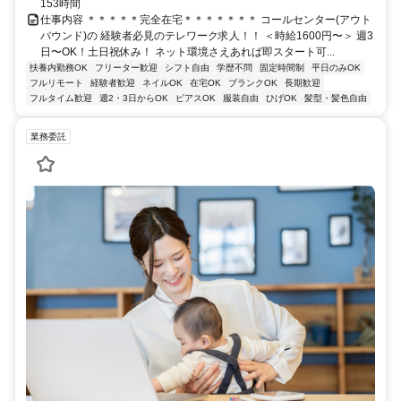
153時間
仕事内容 ＊＊＊＊＊完全在宅＊＊＊＊＊＊＊ コールセンター(アウト
バウンド)の 経験者必見のテレワーク求人！！ ＜時給1600円〜＞ 週3
日〜OK！土日祝休み！ ネット環境さえあれば即スタート可...
扶養内勤務OK
フリーター歓迎
シフト自由
学歴不問
固定時間制
平日のみOK
フルリモート
経験者歓迎
ネイルOK
在宅OK
ブランクOK
長期歓迎
フルタイム歓迎
週2・3日からOK
ピアスOK
服装自由
ひげOK
髪型・髪色自由
業務委託