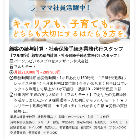
顧客の給与計算・社会保険手続き業務代行スタッフ
【フル在宅】顧客の給与計算・社会保険手続き業務代行スタッフ！
パーソルビジネスプロセスデザイン株式会社
フルリモート
月給210,000円～289,900円
勤務時間詳細 総労働時間：1ヶ月あたり160時間 ・1日8時間勤務(フ
レックス利用可) ※月末月初は繁忙期！仕事が落ち着く月半ばはフレ
ックスを利用して早上がりが可能◎ ・残業10～20時間程度 ※顧...
仕事内容 主婦の方も大歓迎！【フルリモート】であなたの労務経験
を活かしませんか？ ★採用選考～入社初日からフルリモート！ ★フ
ルリモート勤務が可能！ ★主婦（夫）世代が多く在籍 ★労務の実務
経験(1...
業界未経験者歓迎
社員登用あり
副業・WワークOK
主婦・主夫歓迎
資格取得支援あり
フリーター歓迎
学歴不問
固定時間制
転勤なし
フルリモート
経験者歓迎
ネイルOK
残業なし
有資格者歓迎
在宅OK
賞与あり
ブランクOK
交通費支給
長期歓迎
ピアスOK