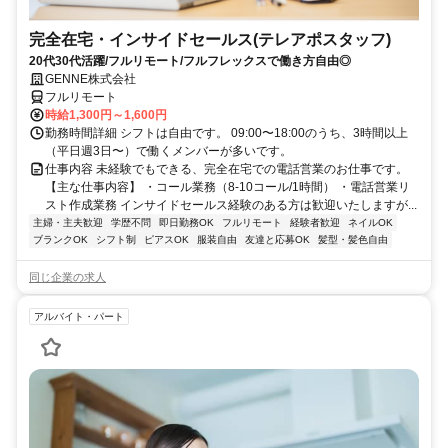
完全在宅・インサイドセールス(テレアポスタッフ)
20代30代活躍/フルリモート/フルフレックスで働き方自由◎
GENNE株式会社
フルリモート
時給1,300円～1,600円
勤務時間詳細 シフトは自由です。 09:00〜18:00のうち、3時間以上
（平日週3日〜）で働くメンバーが多いです。
仕事内容 未経験でもできる、完全在宅での電話営業のお仕事です。
【主な仕事内容】 ・コール業務（8-10コール/1時間） ・電話営業リ
スト作成業務 インサイドセールス経験のある方は歓迎いたしますが...
主婦・主夫歓迎
学歴不問
即日勤務OK
フルリモート
経験者歓迎
ネイルOK
ブランクOK
シフト制
ピアスOK
服装自由
友達と応募OK
髪型・髪色自由
同じ企業の求人
アルバイト・パート