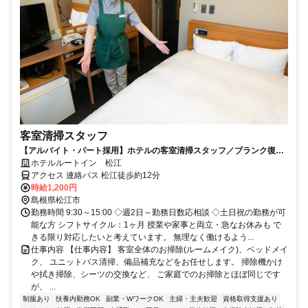
客室清掃スタッフ
【アルバイト・パート採用】ホテルの客室清掃スタッフ／ブランク復
帰・未経験歓迎！主婦(夫)さん活躍中
ホテルルートイン 松江
アクセス 連絡バス 松江徒歩約12分
時給1,200円
島根県松江市
勤務時間 9:30～15:00 ◇週2日～勤務日数応相談 ◇土日祝の勤務が可
能な方 シフトサイクル：1ヶ月 授業や家事と両立・急なお休みも で
きる限り対応したいと考えています。 無理なく働けるよう...
仕事内容 【仕事内容】 客室全体のお掃除(ルームメイク)、ベッドメイ
ク、 ユニットバス清掃、備品補充などをお任せします。 掃除機かけ
や拭き掃除、シーツの交換など、 ご家庭でのお掃除とほぼ同じです
が、 ...
制服あり
扶養内勤務OK
副業・WワークOK
主婦・主夫歓迎
資格取得支援あり