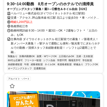
9:30~14:00勤務 8月オープンのホテルでの清掃員
オープニングスタッフ募集！週3～◎髪色＆ネイル自由【028】
ベルバリュー株式会社(ダイワロイネットホテル 松江駅前)
交通・アクセス JR山陰本線 松江駅 北口より徒歩3分 ＊車・バイク通
勤OK
時給1,200円以上
島根県松江市
勤務時間詳細 9:30～14:00 ＊週3日～OK ＊2週毎シフト ＊「土日の
み」もOK
仕事内容 ダイワロイネットホテル 松江駅前での募集！ ✅新着求人！
新メンバー大募集！ ✅駅チカで通勤にも便利 ✅観光客でにぎわうホテ
ルでの勤務 ✅清掃スタッフ未経験者歓迎！ ✅シフトは2週間ごとで
融...
制服あり
扶養内勤務OK
副業・WワークOK
土日祝のみOK
主婦・主夫歓迎
60代も応募可
フリーター歓迎
シフト自由
学歴不問
職場見学可
学生歓迎
未経験者歓迎
午前
経験者歓迎
ネイルOK
有資格者歓迎
研修あり
ブランクOK
オープニングスタッフ
交通費支給
アルバイト・パート