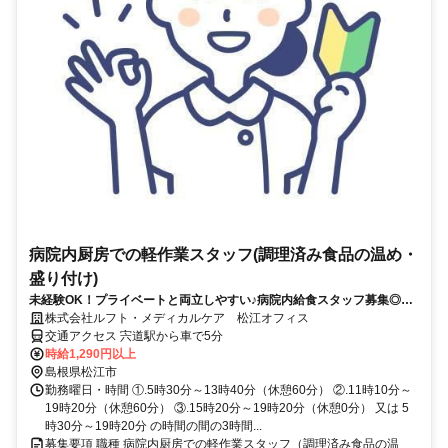
病院内厨房での軽作業スタッフ(調理済み食品の温め・
盛り付け)
未経験OK！プライベートと両立しやすい♪病院内給食スタッフ募集◎扶
養内OK！
株式会社ルフト・メディカルケア 松江オフィス
交通アクセス 宍道駅から車で5分
時給1,290円以上
島根県松江市
勤務曜日・時間 ①.5時30分～13時40分（休憩60分） ②.11時10分～
19時20分（休憩60分） ③.15時20分～19時20分（休憩0分） 又は 5
時30分～19時20分 の時間の間の3時間...
募集要項 職種 病院内厨房での軽作業スタッフ（調理済み食品の温