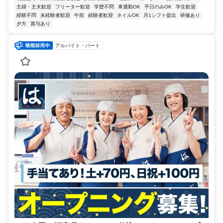
主婦・主夫歓迎
フリーター歓迎
学歴不問
車通勤OK
平日のみOK
学生歓迎
経験不問
未経験者歓迎
午前
経験者歓迎
ネイルOK
月1シフト提出
研修あり
夕方
賞与あり
アルバイト・パート