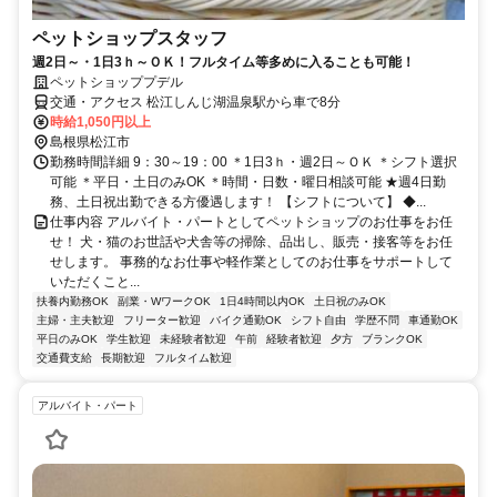
ペットショップスタッフ
週2日～・1日3ｈ～ＯＫ！フルタイム等多めに入ることも可能！
ペットショッププデル
交通・アクセス 松江しんじ湖温泉駅から車で8分
時給1,050円以上
島根県松江市
勤務時間詳細 9：30～19：00 ＊1日3ｈ・週2日～ＯＫ ＊シフト選択
可能 ＊平日・土日のみOK ＊時間・日数・曜日相談可能 ★週4日勤
務、土日祝出勤できる方優遇します！ 【シフトについて】 ◆...
仕事内容 アルバイト・パートとしてペットショップのお仕事をお任
せ！ 犬・猫のお世話や犬舎等の掃除、品出し、販売・接客等をお任
せします。 事務的なお仕事や軽作業としてのお仕事をサポートして
いただくこと...
扶養内勤務OK
副業・WワークOK
1日4時間以内OK
土日祝のみOK
主婦・主夫歓迎
フリーター歓迎
バイク通勤OK
シフト自由
学歴不問
車通勤OK
平日のみOK
学生歓迎
未経験者歓迎
午前
経験者歓迎
夕方
ブランクOK
交通費支給
長期歓迎
フルタイム歓迎
アルバイト・パート