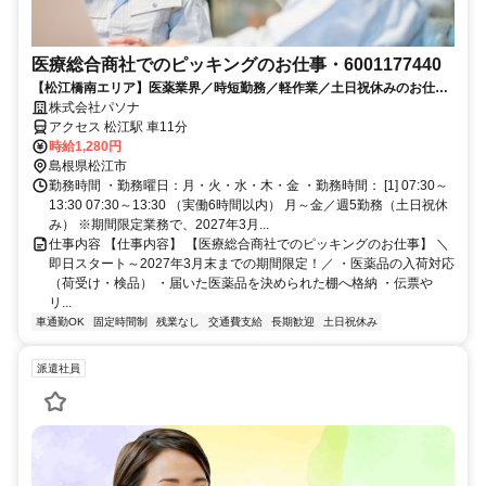
医療総合商社でのピッキングのお仕事・6001177440
【松江橋南エリア】医薬業界／時短勤務／軽作業／土日祝休みのお仕事
です
株式会社パソナ
アクセス 松江駅 車11分
時給1,280円
島根県松江市
勤務時間 ・勤務曜日：月・火・水・木・金 ・勤務時間： [1] 07:30～
13:30 07:30～13:30 （実働6時間以内） 月～金／週5勤務（土日祝休
み） ※期間限定業務で、2027年3月...
仕事内容 【仕事内容】 【医療総合商社でのピッキングのお仕事】 ＼
即日スタート～2027年3月末までの期間限定！／ ・医薬品の入荷対応
（荷受け・検品） ・届いた医薬品を決められた棚へ格納 ・伝票や
リ...
車通勤OK
固定時間制
残業なし
交通費支給
長期歓迎
土日祝休み
派遣社員