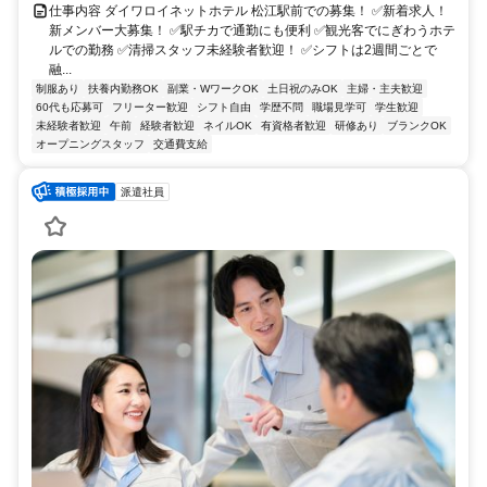
仕事内容 ダイワロイネットホテル 松江駅前での募集！ ✅新着求人！
新メンバー大募集！ ✅駅チカで通勤にも便利 ✅観光客でにぎわうホテ
ルでの勤務 ✅清掃スタッフ未経験者歓迎！ ✅シフトは2週間ごとで
融...
制服あり
扶養内勤務OK
副業・WワークOK
土日祝のみOK
主婦・主夫歓迎
60代も応募可
フリーター歓迎
シフト自由
学歴不問
職場見学可
学生歓迎
未経験者歓迎
午前
経験者歓迎
ネイルOK
有資格者歓迎
研修あり
ブランクOK
オープニングスタッフ
交通費支給
派遣社員