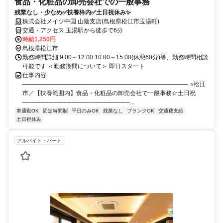
食品・化粧品の卸売会社での一般事務
残業なし・少なめ✅扶養枠内✅土日祝休み✨
株式会社メイツ中国 山陰支店(島根県松江市玉湯町)
交通・アクセス 玉湯駅から徒歩で6分
時給1,250円
島根県松江市
勤務時間詳細 9:00～12:00 10:00～15:00(休憩60分)等、勤務時間相談
可能です ＜勤務期間について＞ 即日スタート
仕事内容
───────────────────────────────────── ⭐松江
市／【扶養範囲内】食品・化粧品の卸売会社で一般事務☆土日祝
────────────────────────...
車通勤OK
固定時間制
平日のみOK
残業なし
ブランクOK
交通費支給
土日祝休み
アルバイト・パート