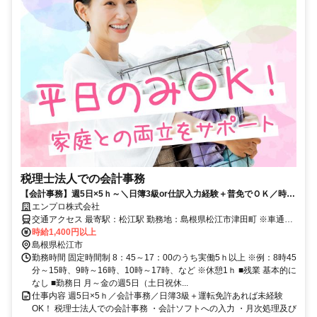
税理士法人での会計事務
【会計事務】週5日×5ｈ～＼日簿3級or仕訳入力経験＋普免でＯＫ／時短
ワーク後に社員登用も！家庭との両立に理解大＠松江駅・車可
エンプロ株式会社
交通アクセス 最寄駅：松江駅 勤務地：島根県松江市津田町 ※車通勤
OK（P無料） JR山陰本線「松江駅・徒歩9分」 JR山陰本線「乃木
時給1,400円以上
駅・車6分」 JR山陰本線「東松江駅・車15分」
島根県松江市
勤務時間 固定時間制 8：45～17：00のうち実働5ｈ以上 ※例：8時45
分～15時、9時～16時、10時～17時、など ※休憩1ｈ ■残業 基本的に
なし ■勤務日 月～金の週5日（土日祝休...
仕事内容 週5日×5ｈ／会計事務／日簿3級＋運転免許あれば未経験
OK！ 税理士法人での会計事務 ・会計ソフトへの入力 ・月次処理及び