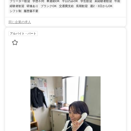
フリーター歓迎
学歴不問
車通勤OK
平日のみOK
学生歓迎
未経験者歓迎
午前
経験者歓迎
研修あり
ブランクOK
交通費支給
長期歓迎
週2・3日からOK
シフト制
履歴書不要
同じ企業の求人
アルバイト・パート