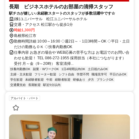
長期 ビジネスホテルのお部屋の清掃スタッフ
駅チカが嬉しい♪未経験スタートのスタッフが多数活躍中です☆
(株)ユニバーサル 松江ユニバーサルホテル
交通・アクセス 松江駅から徒歩1分
時給1,300円
島根県松江市
勤務時間詳細 10:00～16:00 ◇週2日～・1日3時間～OK ◇平日・土日
だけの勤務もＯＫ ◇扶養内勤務OK
仕事内容 お急ぎの場合や WEB応募の苦手な方は お電話でのお問い合
わせも歓迎！ TEL 086-272-1955 採用担当（本社につながります）
受付:月～金（9～20時） 客室清掃...
扶養内勤務OK
副業・WワークOK
1日4時間以内OK
土日祝のみOK
主婦・主夫歓迎
フリーター歓迎
シフト自由
学歴不問
職場見学可
平日のみOK
学生歓迎
未経験者歓迎
午前
経験者歓迎
研修あり
夕方
ブランクOK
交通費支給
長期歓迎
駅近5分以内
アルバイト・パート