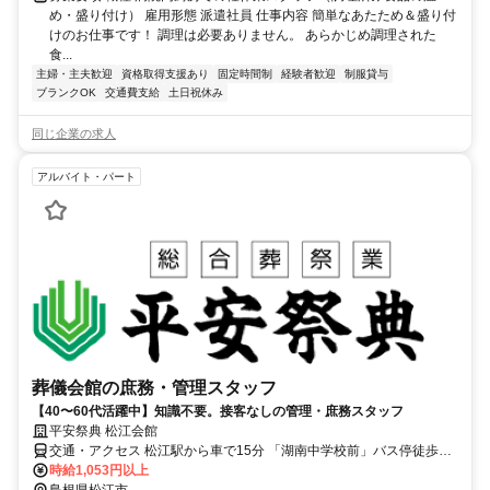
め・盛り付け） 雇用形態 派遣社員 仕事内容 簡単なあたため＆盛り付
けのお仕事です！ 調理は必要ありません。 あらかじめ調理された
食...
主婦・主夫歓迎
資格取得支援あり
固定時間制
経験者歓迎
制服貸与
ブランクOK
交通費支給
土日祝休み
同じ企業の求人
アルバイト・パート
葬儀会館の庶務・管理スタッフ
【40〜60代活躍中】知識不要。接客なしの管理・庶務スタッフ
平安祭典 松江会館
交通・アクセス 松江駅から車で15分 「湖南中学校前」バス停徒歩10
分
時給1,053円以上
島根県松江市