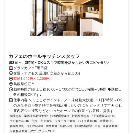
カフェのホールキッチンスタッフ
週2日～、3時間～OK☆スキマ時間を活かしたい方にピッタリ♪
グランカフェF黒田店
交通・アクセス 黒田町交差点から徒歩3分
時給1,040円～1,200円
島根県松江市
勤務時間詳細 土日祝10:00～17:00の間で1日3時間～5時間 ◆勤務日
数の相談OKです♪
仕事内容 ＼＼ここがポイント／／ ✨未経験大歓迎♪ ✨1日3時間～OK
のお仕事◎ ✨空き時間を有効活用したい方にも ピッタリです★ ◇仕
事内容◇ ✅接客などといったホールでの作業 ✅お客様に提供す...
制服あり
業界未経験者歓迎
扶養内勤務OK
社員登用あり
1日4時間以内OK
土日祝のみOK
主婦・主夫歓迎
フリーター歓迎
バイク通勤OK
車通勤OK
職場見学可
平日のみOK
学生歓迎
経験不問
未経験者歓迎
午前
経験者歓迎
有資格者歓迎
夕方
ブランクOK