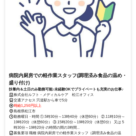
病院内厨房での軽作業スタッフ(調理済み食品の温め・
盛り付け)
扶養内＆土日のみ勤務可能♪未経験OKでプライベートも充実のお仕事♪
株式会社ルフト・メディカルケア 松江オフィス
交通アクセス 宍道駅から車で5分
時給1,250円以上
島根県松江市
勤務曜日・時間 ①.5時30分～13時40分（休憩60分） ②.11時10分～
19時20分（休憩60分） ③.15時20分～19時20分（休憩0分） 又は 5
時30分～19時20分 の時間の間の3時間...
募集要項 職種 病院内厨房での軽作業スタッフ（調理済み食品の温