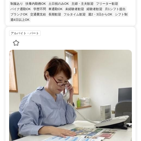
制服あり
扶養内勤務OK
土日祝のみOK
主婦・主夫歓迎
フリーター歓迎
バイク通勤OK
学歴不問
車通勤OK
未経験者歓迎
経験者歓迎
月1シフト提出
ブランクOK
交通費支給
長期歓迎
フルタイム歓迎
週2・3日からOK
シフト制
週4日以上OK
アルバイト・パート