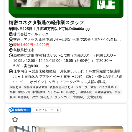
精密コネクタ製造の軽作業スタッフ
年間休日125日！月収35万円以上可能/D40a00a-gg
株式会社ウイルテック
交通・アクセス 山陰本線 JR松江駅から車で20分＊車/バイク/自転車
通勤可
時給1,600円～2,000円
島根県松江市
勤務時間詳細 交替制 ①8:30〜17:30（実働8:00） （休憩 10:00～
10:05／12:00～12:50／15:00～15:05（計60分）） ②20:30〜
5:30（実働8:00） （休...
仕事内容 ⏩製造未経験歓迎！月収例35.6万円！ ⏩空調完備で快適環
境 ⏩土日祝休みでプライベート充実 ⏩20代・30代・40代の男性活躍
中 - ✅ここがポイント ＼ライフワークバランス抜群の職場／...
制服あり
業界未経験者歓迎
資格取得支援あり
フリーター歓迎
バイク通勤OK
早朝
学歴不問
車通勤OK
平日のみOK
転勤なし
経験不問
未経験者歓迎
午前
夜間
研修あり
夕方
賞与あり
ブランクOK
育休あり
交通費支給
アルバイト・パート