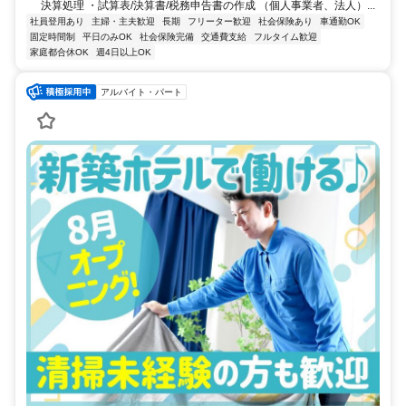
決算処理 ・試算表/決算書/税務申告書の作成 （個人事業者、法人）...
社員登用あり
主婦・主夫歓迎
長期
フリーター歓迎
社会保険あり
車通勤OK
固定時間制
平日のみOK
社会保険完備
交通費支給
フルタイム歓迎
家庭都合休OK
週4日以上OK
アルバイト・パート