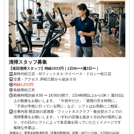
清掃スタッフ募集
【巡回清掃スタッフ】時給1033円｜1日4h〜×週3日〜｜
新時代松江店・AIフィットネス-マイベース・ドロシー松江店
交通・アクセス JR松江駅から徒歩５分
時給1,033円
島根県松江市
勤務時間詳細 9:00 〜 18:00の間で、1日4時間以上からOK！ 週3日以
上の勤務をお願いします。 「午前中だけ」「昼間の空き時間に」
「子供が学校に行っている間に」など、シフトはお気軽にご相談...
仕事内容 開店前の居酒屋・フィットネスクラブ・複合型カフェでの
清掃業務をお願いします。 いずれの店舗も徒歩１分以内の場所にあ
り、その日のシフトによって各店舗を回っていただくイメージです
複雑な作業は...
制服あり
業界未経験者歓迎
扶養内勤務OK
副業・WワークOK
土日祝のみOK