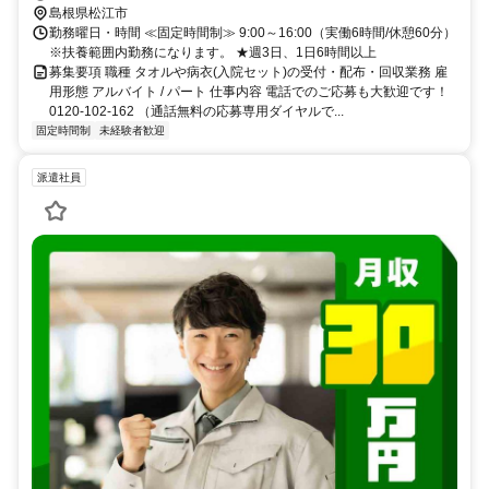
島根県松江市
勤務曜日・時間 ≪固定時間制≫ 9:00～16:00（実働6時間/休憩60分）
※扶養範囲内勤務になります。 ★週3日、1日6時間以上
募集要項 職種 タオルや病衣(入院セット)の受付・配布・回収業務 雇
用形態 アルバイト / パート 仕事内容 電話でのご応募も大歓迎です！
0120-102-162 （通話無料の応募専用ダイヤルで...
固定時間制
未経験者歓迎
派遣社員