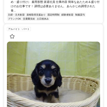
め・盛り付け） 雇用形態 派遣社員 仕事内容 簡単なあたため＆盛り付
けのお仕事です！ 調理は必要ありません。 あらかじめ調理された
食...
主婦・主夫歓迎
資格取得支援あり
固定時間制
経験者歓迎
制服貸与
ブランクOK
交通費支給
土日祝休み
アルバイト・パート