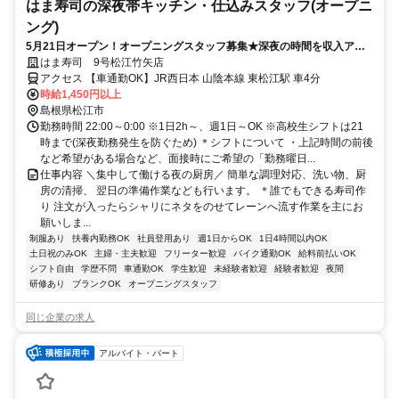
はま寿司の深夜帯キッチン・仕込みスタッフ(オープニ
ング)
5月21日オープン！オープニングスタッフ募集★深夜の時間を収入アッ
プに！フリーター多数活躍中♪高収入を目指せる環境です！
はま寿司 9号松江竹矢店
アクセス 【車通勤OK】JR西日本 山陰本線 東松江駅 車4分
時給1,450円以上
島根県松江市
勤務時間 22:00～0:00 ※1日2h～、週1日～OK ※高校生シフトは21
時まで(深夜勤務発生を防ぐため) ＊シフトについて ・上記時間の前後
など希望がある場合など、面接時にご希望の「勤務曜日...
仕事内容 ＼集中して働ける夜の厨房／ 簡単な調理対応、洗い物、厨
房の清掃、 翌日の準備作業なども行います。 ＊誰でもできる寿司作
り 注文が入ったらシャリにネタをのせてレーンへ流す作業を主にお
願いしま...
制服あり
扶養内勤務OK
社員登用あり
週1日からOK
1日4時間以内OK
土日祝のみOK
主婦・主夫歓迎
フリーター歓迎
バイク通勤OK
給料前払いOK
シフト自由
学歴不問
車通勤OK
学生歓迎
未経験者歓迎
経験者歓迎
夜間
研修あり
ブランクOK
オープニングスタッフ
同じ企業の求人
アルバイト・パート