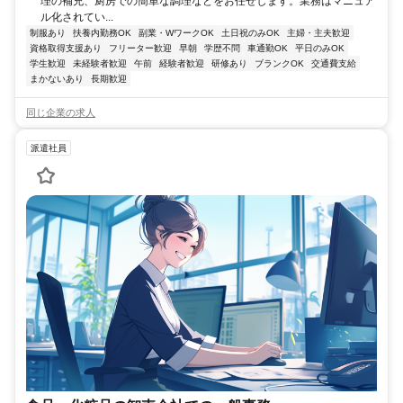
理の補充、厨房での簡単な調理などをお任せします。業務はマニュア
ル化されてい...
制服あり
扶養内勤務OK
副業・WワークOK
土日祝のみOK
主婦・主夫歓迎
資格取得支援あり
フリーター歓迎
早朝
学歴不問
車通勤OK
平日のみOK
学生歓迎
未経験者歓迎
午前
経験者歓迎
研修あり
ブランクOK
交通費支給
まかないあり
長期歓迎
同じ企業の求人
派遣社員