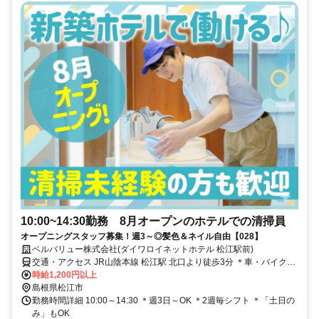
10:00~14:30勤務 8月オープンのホテルでの清掃員
オープニングスタッフ募集！週3～◎髪色＆ネイル自由【028】
ベルバリュー株式会社(ダイワロイネットホテル 松江駅前)
交通・アクセス JR山陰本線 松江駅 北口より徒歩3分 ＊車・バイク通
勤OK
時給1,200円以上
島根県松江市
勤務時間詳細 10:00～14:30 ＊週3日～OK ＊2週毎シフト ＊「土日の
み」もOK