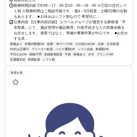
勤務時間詳細 ①9:00～17：00 ②10：00～18：00 ※①②の交代シフ
ト制 ※勤務時間はご相談可能です ・週4～5日程度・土曜/日曜の出勤
もあります。 ★お休みはシフト制なので 希望日に...
仕事内容 【仕事内容詳細】 ユウベルグループが運営する葬祭場「平
安祭典」にて、 施設管理や備品整理、行政手続きなどの庶務全般を
お任せします。 接客ではなく、準備や事務作業が中心です。 ■お任せ
する具...
制服あり
扶養内勤務OK
副業・WワークOK
土日祝のみOK
主婦・主夫歓迎
60代も応募可
フリーター歓迎
バイク通勤OK
シフト自由
車通勤OK
平日のみOK
経験不問
未経験者歓迎
午前
研修あり
夕方
ブランクOK
交通費支給
長期歓迎
シフト制
派遣社員