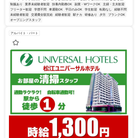
制服あり
業界未経験者歓迎
扶養内勤務OK
副業・WワークOK
主婦・主夫歓迎
フリーター歓迎
学歴不問
車通勤OK
平日のみOK
学生歓迎
転勤なし
経験不問
未経験者歓迎
交通費全額支給
経験者歓迎
駅ナカ
研修あり
夕方
ブランクOK
オープニングスタッフ
アルバイト・パート