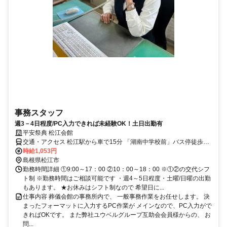
事務スタッフ
週3－4日程度/PC入力できれば未経験OK！土日出勤有
平安祭典 松江会館
交通・アクセス 松江駅から車で15分 「湖南中学校前」バス停徒歩10
分
時給1,053円
島根県松江市
勤務時間詳細 ①9:00～17：00 ②10：00～18：00 ※①②の交代シフ
ト制 ※勤務時間はご相談可能です ・週4～5日程度・土曜/日曜の出勤
もあります。 ★お休みはシフト制なので 希望日に...
仕事内容 葬儀会館の事務所内で、 一般事務作業をお任せします。 決
まったフォーマットに入力するPC作業が メインなので、PC入力がで
きればOKです。 また弊社ユウベルグループ互助会会員様からの、 お
問...