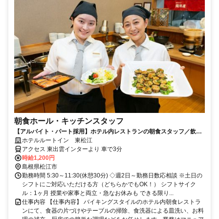
朝食ホール・キッチンスタッフ
【アルバイト・パート採用】ホテル内レストランの朝食スタッフ／飲食
未経験歓迎！主婦(夫)さん活躍中
ホテルルートイン 東松江
アクセス 東出雲インターより 車で3分
時給1,200円
島根県松江市
勤務時間 5:30～11:30(休憩30分) ◇週2日～勤務日数応相談 ※土日の
シフトにご対応いただける方（どちらかでもOK！） シフトサイク
ル：1ヶ月 授業や家事と両立・急なお休みも できる限り...
仕事内容 【仕事内容】 バイキングスタイルのホテル内朝食レストラ
ンにて、食器の片づけやテーブルの掃除、食洗器による皿洗い、お料