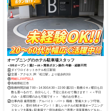
オープニングのホテル駐車場スタッフ
＜8/6オープン！週2～ok＞簡単ボタン操作♪年齢・経験不問
ダイワロイネットホテル松江駅前
交通・アクセス JR「松江駅」より徒歩約3分
時給1,150円以上
島根県松江市
勤務時間詳細 7:00～14:30/14:30～22:00 週2日～勤務ＯＫ♪ 曜日も日
数も選べるので、自分らしく、予定に合わせて働けます！ ＜＜平日
のみ・土曜日曜のみも可能です＞＞ 「他のお仕事と...
仕事内容 雇用形態：アルバイト・パート 職種：警備スタッフ/守衛、
フロント、受付 8/6オープン！！ 新しいホテルの駐車場オープニング
スタッフ大募集♪ 駐車場でご宿泊者様のご誘導と清算業務などをお...