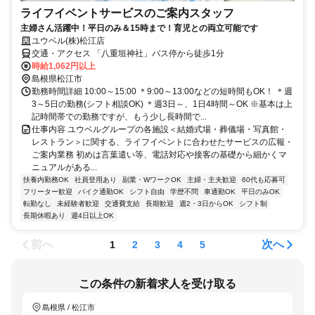
ライフイベントサービスのご案内スタッフ
主婦さん活躍中！平日のみ＆15時まで！育児との両立可能です
ユウベル(株)松江店
交通・アクセス 「八重垣神社」バス停から徒歩1分
時給1,062円以上
島根県松江市
勤務時間詳細 10:00～15:00 ＊9:00～13:00などの短時間もOK！ ＊週
3～5日の勤務(シフト相談OK) ＊週3日～、1日4時間～OK ※基本は上
記時間帯での勤務ですが、もう少し長時間で...
仕事内容 ユウベルグループの各施設＜結婚式場・葬儀場・写真館・
レストラン＞に関する、ライフイベントに合わせたサービスの広報・
ご案内業務 初めは言葉遣い等、電話対応や接客の基礎から細かくマ
ニュアルがある...
扶養内勤務OK
社員登用あり
副業・WワークOK
主婦・主夫歓迎
60代も応募可
フリーター歓迎
バイク通勤OK
シフト自由
学歴不問
車通勤OK
平日のみOK
転勤なし
未経験者歓迎
交通費支給
長期歓迎
週2・3日からOK
シフト制
長期休暇あり
週4日以上OK
前へ
次へ
1
2
3
4
5
この条件の新着求人を受け取る
島根県 / 松江市