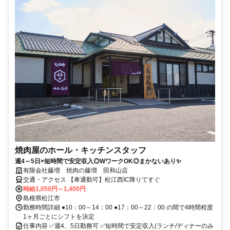
焼肉屋のホール・キッチンスタッフ
週4～5日×短時間で安定収入◎WワークOK◎まかないあり✨
有限会社藤増 焼肉の藤増 田和山店
交通・アクセス 【車通勤可】松江西IC降りてすぐ
時給1,050円～1,400円
島根県松江市
勤務時間詳細 ●10：00～14：00 ●17：00～22：00 の間で4時間程度
1ヶ月ごとにシフトを決定
仕事内容 ✅週4、5日勤務可 ✅短時間で安定収入(ランチ/ディナーのみ