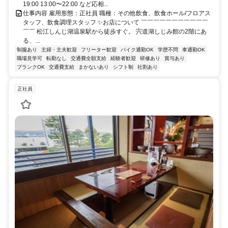
19:00 13:00〜22:00 など応相...
仕事内容 雇用形態：正社員 職種：その他飲食、飲食ホール/フロアス
タッフ、飲食調理スタッフ ✨お店について ￣￣￣￣￣￣￣￣￣￣￣
￣￣ 松江しんじ湖温泉駅から徒歩すぐ。 宍道湖しじみ館の2階にあ
る、...
制服あり
主婦・主夫歓迎
フリーター歓迎
バイク通勤OK
学歴不問
車通勤OK
職場見学可
転勤なし
交通費全額支給
経験者歓迎
研修あり
賞与あり
ブランクOK
交通費支給
まかないあり
シフト制
社割あり
正社員