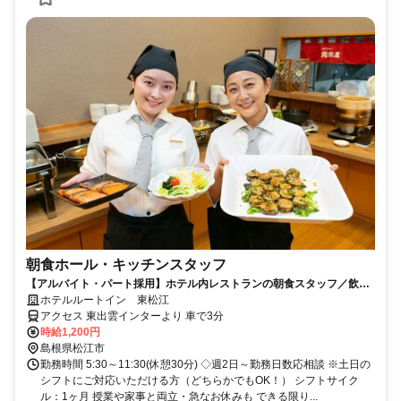
朝食ホール・キッチンスタッフ
【アルバイト・パート採用】ホテル内レストランの朝食スタッフ／飲食
未経験歓迎！主婦(夫)さん活躍中
ホテルルートイン 東松江
アクセス 東出雲インターより 車で3分
時給1,200円
島根県松江市
勤務時間 5:30～11:30(休憩30分) ◇週2日～勤務日数応相談 ※土日の
シフトにご対応いただける方（どちらかでもOK！） シフトサイク
ル：1ヶ月 授業や家事と両立・急なお休みも できる限り...