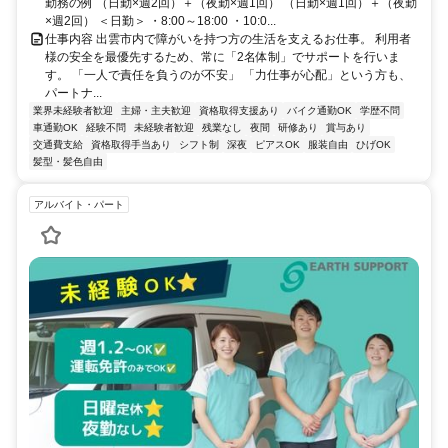
勤務の例 （日勤×週2回）＋（夜勤×週1回） （日勤×週1回）＋（夜勤
×週2回） ＜日勤＞ ・8:00～18:00 ・10:0...
仕事内容 出雲市内で障がいを持つ方の生活を支えるお仕事。 利用者
様の安全を最優先するため、常に「2名体制」でサポートを行いま
す。 「一人で責任を負うのが不安」 「力仕事が心配」という方も、
パートナ...
業界未経験者歓迎
主婦・主夫歓迎
資格取得支援あり
バイク通勤OK
学歴不問
車通勤OK
経験不問
未経験者歓迎
残業なし
夜間
研修あり
賞与あり
交通費支給
資格取得手当あり
シフト制
深夜
ピアスOK
服装自由
ひげOK
髪型・髪色自由
アルバイト・パート