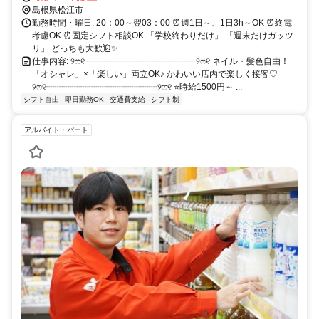
島根県松江市
勤務時間・曜日: 20：00～翌03：00 ⏰週1日～、1日3h～OK ⏰終電
考慮OK ⏰固定シフト相談OK 「学校終わりだけ」 「週末だけガッツ
リ」 どっちも大歓迎✨
仕事内容: ୨ෆ୧┈┈┈┈┈┈┈┈┈┈┈┈┈୨ෆ୧ ネイル・髪色自由！
「オシャレ」×「楽しい」両立OK♪ かわいい店内で楽しく接客♡
୨ෆ୧┈┈┈┈┈┈┈┈┈┈┈┈┈୨ෆ୧ ⭐時給1500円～ ...
シフト自由
即日勤務OK
交通費支給
シフト制
アルバイト・パート