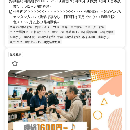
勤務時間詳細 ⏰9:00～17:30 ★実働7時間30分 ★休憩1時間 ★基本残
業なし(月1～5時間程度)
仕事内容 ༶ ༶ ༶ ༶ ༶ ༶ ༶ ༶ ༶ ༶ ༶ ༶ ༶ ༶ ༶ ༶ ༶ ༶༶༶ ⭐未経験から始められる
カンタン入力⭐ ⭐残業ほぼなし！日曜日は固定で休み⭐ ⭐通勤手段
色々！3ヶ月以上の長期勤務⭐...
業界未経験者歓迎
副業・WワークOK
主婦・主夫歓迎
フリーター歓迎
バイク通勤OK
給料前払いOK
学歴不問
車通勤OK
即日勤務OK
職場見学可
転勤なし
経験不問
未経験者歓迎
午前
経験者歓迎
ネイルOK
残業なし
週払いOK
即日払いOK
有資格者歓迎
派遣社員