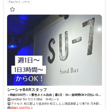
アルバイト・パート
シーシャBARスタッフ
＜時給1500円～＞髪色ネイル自由｜週1日・3h～短時間OK✨日払いOK
｜
sandbar SU-7(スナ)/Bar SI-8(シバ)
アクセス: 松江駅より徒歩8分 松江しんじ湖温泉駅より車7分 乃木駅よ
り車8分
時給1,500円以上