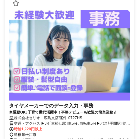
タイヤメーカーでのデータ入力・事務
車通勤OK♪子育て世代活躍中！事務デビューも歓迎の簡単業務☆
株式会社セリオ 広島支店/案件-0727HS
交通・アクセス ▶JR｢東松江駅｣車5分､自転車5分▶バス｢手間駅｣徒歩
3分▶バス｢矢田駅｣徒歩13分▶車･バイク･自転車通勤OK▶無料の専用
時給1,220円以上
駐車場･駐輪場あり
島根県松江市