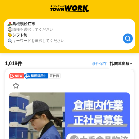
島根県
松江市
職種を選択してください
シフト制
キーワードを選択してください
1,018件
条件保存
関連度順
正社員