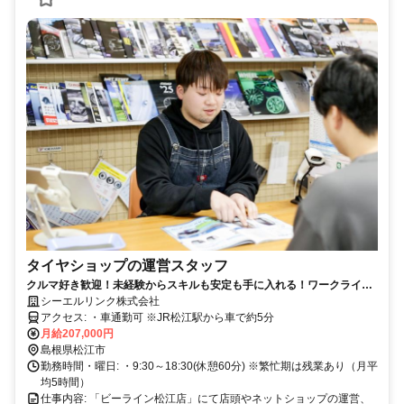
タイヤショップの運営スタッフ
クルマ好き歓迎！未経験からスキルも安定も手に入れる！ワークライフ
バランス◎
シーエルリンク株式会社
アクセス: ・車通勤可 ※JR松江駅から車で約5分
月給207,000円
島根県松江市
勤務時間・曜日: ・9:30～18:30(休憩60分) ※繁忙期は残業あり（月平
均5時間）
仕事内容: 「ビーライン松江店」にて店頭やネットショップの運営、