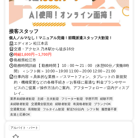
接客スタッフ
個人ノルマなし！マニュアル完備！前職派遣スタッフ大歓迎！
エディオン 松江本店
交通・アクセス 乃木駅から徒歩16分
時給1,600円～1,700円
島根県松江市
勤務時間詳細 【 勤務時間 】 10：00 〜 21：00 （休憩60分／実働8時
間） ＜シフト例＞ 10:00～19:00 11:00～20:00 12:00～21:00
仕事内容 ＜具体的な業務＞ ✅スマートフォン、タブレットの 新規契
約・機種変更などの各種手続き ✅お客様に最適な 料金プランやサー
ビスのご提案 ✅操作方法のご案内、アフターフォロー ✅店内ディスプ
レイ...
業界未経験者歓迎
主婦・主夫歓迎
フリーター歓迎
学歴不問
経験不問
未経験者歓迎
交通費全額支給
経験者歓迎
有資格者歓迎
ブランクOK
交通費支給
長期歓迎
フルタイム歓迎
駅近5分以内
シフト制
履歴書不要
友達と応募OK
アルバイト・パート