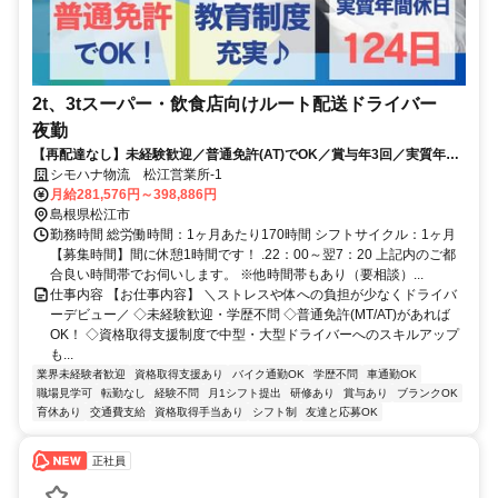
2t、3tスーパー・飲食店向けルート配送ドライバー
夜勤
【再配達なし】未経験歓迎／普通免許(AT)でOK／賞与年3回／実質年休
124日／資格取得費用会社全額負担
シモハナ物流 松江営業所-1
月給281,576円～398,886円
島根県松江市
勤務時間 総労働時間：1ヶ月あたり170時間 シフトサイクル：1ヶ月
【募集時間】間に休憩1時間です！ .22：00～翌7：20 上記内のご都
合良い時間帯でお伺いします。 ※他時間帯もあり（要相談）...
仕事内容 【お仕事内容】 ＼ストレスや体への負担が少なくドライバ
ーデビュー／ ◇未経験歓迎・学歴不問 ◇普通免許(MT/AT)があれば
OK！ ◇資格取得支援制度で中型・大型ドライバーへのスキルアップ
も...
業界未経験者歓迎
資格取得支援あり
バイク通勤OK
学歴不問
車通勤OK
職場見学可
転勤なし
経験不問
月1シフト提出
研修あり
賞与あり
ブランクOK
育休あり
交通費支給
資格取得手当あり
シフト制
友達と応募OK
正社員