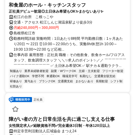
和食屋のホール・キッチンスタッフ
正社員デビュー歓迎◎土日休み希望もOK✨まかないあり✨
松江の台所 こ根っこや
交通・アクセス 松江しんじ湖温泉駅より徒歩3分
月給240,000円～300,000円
島根県松江市
勤務時間詳細 実働時間：1日あたり8時間 平均勤務日数：1ヶ月あた
り20日 〜 22日 ⏰10:00～22:00のうち、実働8h/休憩1h 10:00～
19:00 13:00〜22:00 など応相...
仕事内容 雇用形態：正社員 職種：その他飲食、飲食ホール/フロアス
タッフ、飲食調理スタッフ ＼＼✨求人のポイント✨／／ ￣￣￣￣￣￣
￣￣￣￣￣￣￣￣￣￣ ✅ 土日休み希望OK ✅ 駅チカ＆通勤ラクラ...
制服あり
業界未経験者歓迎
副業・WワークOK
主婦・主夫歓迎
フリーター歓迎
バイク通勤OK
学歴不問
車通勤OK
職場見学可
転勤なし
交通費全額支給
研修あり
賞与あり
ブランクOK
交通費支給
まかないあり
長期歓迎
シフト制
社割あり
正社員
障がい者の方と日常生活を共に過ごし支える仕事
女性限定求人✅経験資格不問✅完全週休3日制・年休120日以上
特定非営利活動法人広域協会 まつえ24