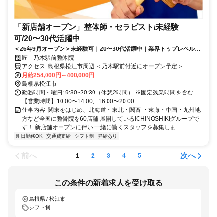
「新店舗オープン」整体師・セラピスト/未経験
可/20〜30代活躍中
＜26年9月オープン＞未経験可｜20〜30代活躍中｜業界トップレベルの
給与水準｜初回ボーナス80万円・賞与500万円の支給実績あり
匠 乃木駅前整体院
アクセス: 島根県松江市周辺 ＜乃木駅前付近にオープン予定＞
月給254,000円～400,000円
島根県松江市
勤務時間・曜日: 9:30~20:30（休憩2時間） ※固定残業時間を含む
【営業時間】10:00〜14:00、16:00〜20:00
仕事内容: 関東をはじめ、北海道・東北・関西 ・東海・中国・九州地
方など全国に整骨院を60店舗 展開しているICHINOSHIKIグループで
す！ 新店舗オープンに伴い 一緒に働くスタッフを募集しま...
即日勤務OK
交通費支給
シフト制
昇給あり
前へ
次へ
1
2
3
4
5
この条件の新着求人を受け取る
島根県 / 松江市
シフト制