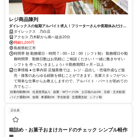
レジ商品陳列
ダイレックスの短期アルバイト求人！フリーターさんや長期休みだけ働
きたい学生さんに人気です。
ダイレックス 乃白店
アクセス 乃木駅から南へ徒歩20分
時給1,200円
島根県松江市
時間帯 朝 勤務曜日・時間 7：00～12：00（シフト制） 勤務曜日や勤
務時間帯、勤務日数はお気軽に ご相談ください！一緒に働きやすい
シフトを 作っていきましょう♪ ※勤務期間1ヶ月～以上
仕事情報 ● 仕事内容 店舗業務では、レジ・品出し・売場作成など販
売・接客のあらゆる経験を積むことができます。先輩スタッフがつい
て簡単な仕事からお教えしますので、アルバイト・パートが初めての
方でもご...
扶養内勤務OK
社員登用あり
副業・WワークOK
土日祝のみOK
主婦・主夫歓迎
バイク通勤OK
短期
車通勤OK
学生歓迎
交通費支給
シフト制
正社員
箱詰め・お菓子おまけカードのチェック シンプル軽作