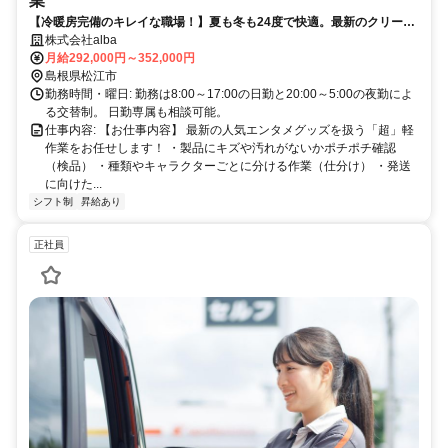
業
【冷暖房完備のキレイな職場！】夏も冬も24度で快適。最新のクリーン
な環境でモクモク作業！
株式会社alba
月給292,000円～352,000円
島根県松江市
勤務時間・曜日: 勤務は8:00～17:00の日勤と20:00～5:00の夜勤によ
る交替制。 日勤専属も相談可能。
仕事内容: 【お仕事内容】 最新の人気エンタメグッズを扱う「超」軽
作業をお任せします！ ・製品にキズや汚れがないかポチポチ確認
（検品） ・種類やキャラクターごとに分ける作業（仕分け） ・発送
に向けた...
シフト制
昇給あり
正社員