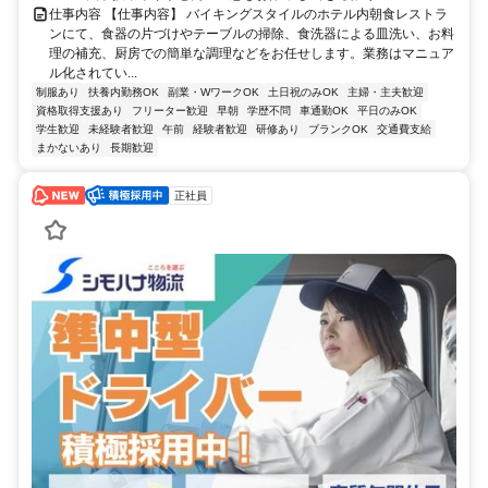
仕事内容 【仕事内容】 バイキングスタイルのホテル内朝食レストラ
ンにて、食器の片づけやテーブルの掃除、食洗器による皿洗い、お料
理の補充、厨房での簡単な調理などをお任せします。業務はマニュア
ル化されてい...
制服あり
扶養内勤務OK
副業・WワークOK
土日祝のみOK
主婦・主夫歓迎
資格取得支援あり
フリーター歓迎
早朝
学歴不問
車通勤OK
平日のみOK
学生歓迎
未経験者歓迎
午前
経験者歓迎
研修あり
ブランクOK
交通費支給
まかないあり
長期歓迎
正社員