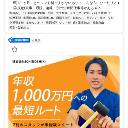
可) ✅1ヶ月ごとのシフト制 ✅まかないあり ＼こんな方にぴったり／ ●
昼(夜)は家事、通院、趣味、別の短時間仕事等がある ●フ...
制服あり
1日4時間以内OK
主婦・主夫歓迎
フリーター歓迎
バイク通勤OK
学歴不問
車通勤OK
即日勤務OK
職場見学可
転勤なし
月1シフト提出
夕方
交通費支給
まかないあり
長期歓迎
シフト制
週4日以上OK
服装自由
髪型・髪色自由
正社員