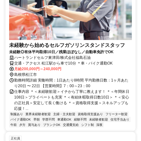
未経験から始めるセルフガソリンスタンドスタッフ
未経験◎有休平均取得10日／残業ほぼなし／自動車免許でOK
ハートランドセルフ東津田/株式会社福島石油
交通・アクセス 松江駅から車で10分 ＊車・バイク通勤OK
月給200,000円～240,000円
島根県松江市
勤務時間詳細 実働時間：1日あたり8時間 平均勤務日数：1ヶ月あた
り20日 〜 22日 【営業時間】7：00～23：00
仕事内容 ＊＜未経験歓迎＞イチから丁寧に教えます！ ＊＜年間休日
108日＞プライベートも充実 ＊＜有給休暇取得日数10日＞ ＊＜安心
の正社員＞安定して長く働ける ＊＜資格取得支援＞スキルアップも
応援！...
制服あり
業界未経験者歓迎
主婦・主夫歓迎
資格取得支援あり
フリーター歓迎
バイク通勤OK
早朝
学歴不問
車通勤OK
経験不問
未経験者歓迎
住宅手当あり
午前
夕方
賞与あり
ブランクOK
交通費支給
シフト制
深夜
正社員