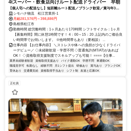
4tスーパー・飲食店向けルート配送ドライバー 早朝
【個人宅への配送なし】短距離ルート配送／ブランク歓迎／賞与年3回
／再配達なし／実質年休124日
シモハナ物流 松江営業所-1
月給281,576円～398,886円
島根県松江市
勤務時間 総労働時間：1ヶ月あたり170時間 シフトサイクル：1ヶ月
【募集時間】間に休憩1時間です！ 4：00～15：20 上記内のご都合良
い時間帯でお伺いします。 ※他時間帯もあり（要相談） ...
仕事内容 【お仕事内容】 ＼ストレスや体への負担が少なくドライバ
ーデビュー／ ◇未経験歓迎・学歴不問 ◇普通免許(MT/AT)があれば
OK！ ◇資格取得支援制度でスキルアップも可能！ ====【仕事...
業界未経験者歓迎
資格取得支援あり
バイク通勤OK
学歴不問
車通勤OK
職場見学可
転勤なし
経験不問
月1シフト提出
研修あり
賞与あり
ブランクOK
育休あり
交通費支給
資格取得手当あり
シフト制
友達と応募OK
正社員