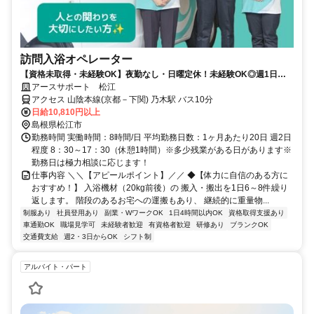
訪問入浴オペレーター
【資格未取得・未経験OK】夜勤なし・日曜定休！未経験OK◎週1日～
勤務OK☆
アースサポート 松江
アクセス 山陰本線(京都－下関) 乃木駅 バス10分
日給10,810円以上
島根県松江市
勤務時間 実働時間：8時間/日 平均勤務日数：1ヶ月あたり20日 週2日
程度 8：30～17：30（休憩1時間）※多少残業がある日があります※
勤務日は極力相談に応じます！
仕事内容 ＼＼【アピールポイント】／／ ◆【体力に自信のある方に
おすすめ！】 入浴機材（20kg前後）の 搬入・搬出を1日6～8件繰り
返します。 階段のあるお宅への運搬もあり、 継続的に重量物...
制服あり
社員登用あり
副業・WワークOK
1日4時間以内OK
資格取得支援あり
車通勤OK
職場見学可
未経験者歓迎
有資格者歓迎
研修あり
ブランクOK
交通費支給
週2・3日からOK
シフト制
アルバイト・パート