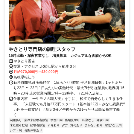
やきとり専門店の調理スタッフ
15時出勤・深夜営業なし 増員募集 カジュアルな面談からOK
やきとり番吉
交通・アクセス JR松江駅から徒歩３分
月給270,000円～430,000円
島根県松江市
勤務時間詳細 実働時間：1日あたり7時間 平均勤務日数：1ヶ月あた
り22日 〜 23日 1日あたりの実働時間：最大7時間 従業員の勤務例 15
時～23時 店の営業時間17時～22時半。（21時入店制...
仕事内容 「一生モノの職人技」を手に、 松江で自分らしく生きる仕
事。 「未経験でも月給27万円スタート（基本給22万＋みなし残業代5
万円を一律支給）／駅近3分／午後からのゆったり出勤 ☑️番吉で働
く...
制服あり
業界未経験者歓迎
学歴不問
職場見学可
転勤なし
経験不問
未経験者歓迎
経験者歓迎
研修あり
夕方
賞与あり
まかないあり
駅近5分以内
シフト制
長期休暇あり