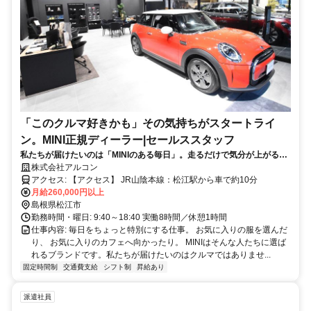
「このクルマ好きかも」その気持ちがスタートライ
ン。MINI正規ディーラー|セールススタッフ
私たちが届けたいのは「MINIのある毎日」。走るだけで気分が上がる、
休日が楽しみ。そんな毎日を提案する仕事です。
株式会社アルコン
アクセス: 【アクセス】 JR山陰本線：松江駅から車で約10分
月給260,000円以上
島根県松江市
勤務時間・曜日: 9:40～18:40 実働8時間／休憩1時間
仕事内容: 毎日をちょっと特別にする仕事。 お気に入りの服を選んだ
り、 お気に入りのカフェへ向かったり。 MINIはそんな人たちに選ば
れるブランドです。 ​私たちが届けたいのはクルマではありませ...
固定時間制
交通費支給
シフト制
昇給あり
派遣社員