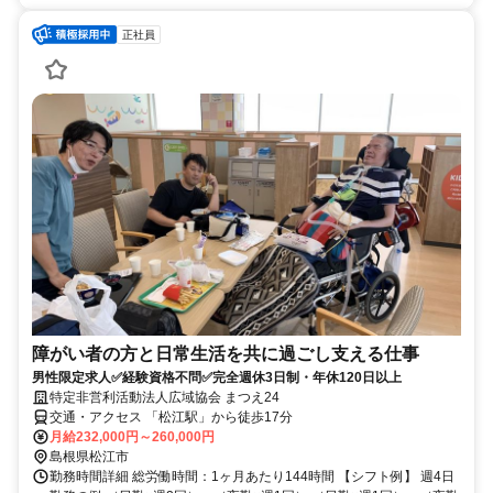
正社員
障がい者の方と日常生活を共に過ごし支える仕事
男性限定求人✅経験資格不問✅完全週休3日制・年休120日以上
特定非営利活動法人広域協会 まつえ24
交通・アクセス 「松江駅」から徒歩17分
月給232,000円～260,000円
島根県松江市
勤務時間詳細 総労働時間：1ヶ月あたり144時間 【シフト例】 週4日