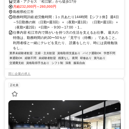
交通・アクセス 「松江駅」から徒歩17分
月給232,000円～260,000円
島根県松江市
勤務時間詳細 総労働時間：1ヶ月あたり144時間 【シフト例】 週4日
～5日勤務の例 （日勤×週3回）＋（夜勤×週1回） （日勤×週1回）＋
（夜勤×週2回） <日勤> ・9:00～17:00 ・1...
仕事内容 松江市内で障がいを持つ方の生活を支えるお仕事。 最大の
特徴は、勤務時間の約30〜50％が 「見守り（待機）」であること。
利用者様と一緒にテレビを見たり、 読書をしたり、時には資格勉強
をし...
業界未経験者歓迎
主婦・主夫歓迎
資格取得支援あり
バイク通勤OK
学歴不問
車通勤OK
経験不問
未経験者歓迎
残業なし
夜間
研修あり
賞与あり
交通費支給
資格取得手当あり
シフト制
深夜
服装自由
同じ企業の求人
正社員