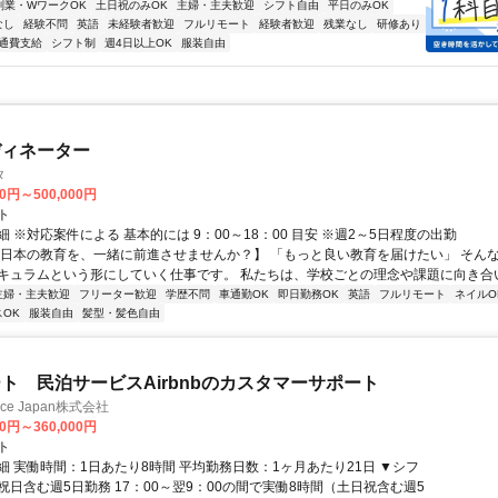
副業・WワークOK
土日祝のみOK
主婦・主夫歓迎
シフト自由
平日のみOK
なし
経験不問
英語
未経験者歓迎
フルリモート
経験者歓迎
残業なし
研修あり
通費支給
シフト制
週4日以上OK
服装自由
ディネーター
タ
00円～500,000円
ト
 ※対応案件による 基本的には 9：00～18：00 目安 ※週2～5日程度の出勤
【日本の教育を、一緒に前進させませんか？】 「もっと良い教育を届けたい」 そん
キュラムという形にしていく仕事です。 私たちは、学校ごとの理念や課題に向き合いな
主婦・主夫歓迎
フリーター歓迎
学歴不問
車通勤OK
即日勤務OK
英語
フルリモート
ネイルO
OK
服装自由
髪型・髪色自由
ト 民泊サービスAirbnbのカスタマーサポート
ance Japan株式会社
00円～360,000円
ト
細 実働時間：1日あたり8時間 平均勤務日数：1ヶ月あたり21日 ▼シフ
祝日含む週5日勤務 17：00～翌9：00の間で実働8時間（土日祝含む週5