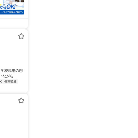
な学校現場の想
がら...
K
長期歓迎