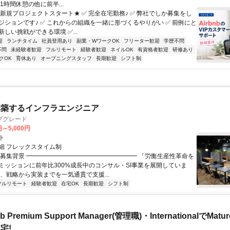
1時間休憩の他に前半...
★新規プロジェクトスタート★ ✅ 完全在宅勤務♪ ✅ 弊社でしか募集をし
ジションです♪ ✅ これからの組織を一緒に形づくるやりがい ✅ 前例にと
しい挑戦ができる環境 ✅...
迎
ランチタイム
社員登用あり
副業・WワークOK
フリーター歓迎
学歴不問
不問
未経験者歓迎
フルリモート
経験者歓迎
ネイルOK
有資格者歓迎
研修あり
クOK
育休あり
オープニングスタッフ
長期歓迎
シフト制
構築するインフラエンジニア
プグレード
円～5,000円
ト
細 フレックスタイム制
▏募集背景 ━━━━━━━━━━━━━━━━━━ 「労働生産性革命を
ミッションに前年比300%成長中のコンサル・SI事業を展開していま
は、戦略から実装までを一気通貫で支援...
フルリモート
経験者歓迎
在宅OK
長期歓迎
シフト制
b Premium Support Manager(管理職)・InternationalでMa
宅!