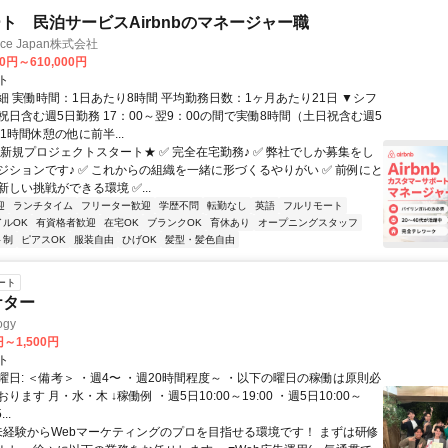
ト 民泊サービスAirbnbのマネージャー職
ance Japan株式会社
00円～610,000円
ト
細 実働時間：1日あたり8時間 平均勤務日数：1ヶ月あたり21日 ▼シフ
祝日含む週5日勤務 17：00～翌9：00の間で実働8時間（土日祝含む週5
1時間休憩の他に前半...
★新規プロジェクトスタート★ ✅ 完全在宅勤務♪ ✅ 弊社でしか募集をし
ジションです♪ ✅ これからの組織を一緒に形づくるやりがい ✅ 前例にと
しい挑戦ができる環境 ✅...
迎
ランチタイム
フリーター歓迎
学歴不問
転勤なし
英語
フルリモート
イルOK
有資格者歓迎
在宅OK
ブランクOK
育休あり
オープニングスタッフ
ト制
ピアスOK
服装自由
ひげOK
髪型・髪色自由
ート
ケター
gy
円～1,500円
ト
曜日: ＜備考＞ ・週4〜 ・週20時間程度～ ・以下の曜日の稼働は原則必
ります 月・水・木 ↓稼働例 ・週5日10:00～19:00 ・週5日10:00～
..
 未経験からWebマーケティングのプロを目指せる環境です！ まずは研修