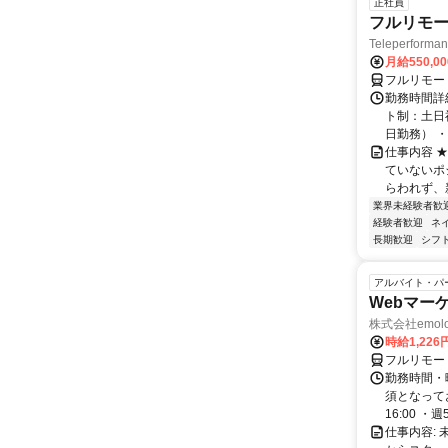
正社員
フルリモー
Teleperform
月給550,0
フルリモー
勤務時間詳
ト制：土日
日勤務） ・
仕事内容 
ていないポ
らわれず、新
業界未経験者歓
経験者歓迎
ネ
長期歓迎
シフ
アルバイト・パ
Webマー
株式会社emolo
時給1,226
フルリモー
勤務時間・
須となってお
16:00 ・週5.
仕事内容: