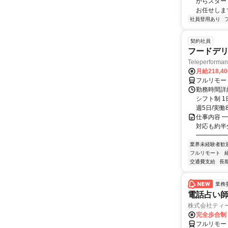
からスター
お任せします
社員登用あり
契約社員
フードデリ
Teleperform
月給218,4
フルリモー
勤務時間詳細
シフト制 1
週5日/実働8
仕事内容 ━
対応も約半
━━━━━━
業界未経験者歓
フルリモート
交通費支給
長
業務
電話占い師
株式会社ティ
完全歩合制
フルリモー