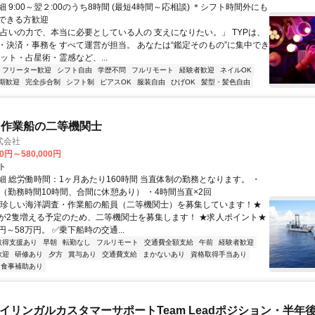
 9:00～翌２:00のうち8時間 (最短4時間～応相談) ＊シフト時間外にも
できる方歓迎
「占いの力で、本当に必要としている人の 支えになりたい。」 TYPは、
・決済・事務を すべて運営が担当。 あなたは“鑑定そのもの”に集中でき
ット・占星術・霊感など、...
フリーター歓迎
シフト自由
学歴不問
フルリモート
経験者歓迎
ネイルOK
期歓迎
完全歩合制
シフト制
ピアスOK
服装自由
ひげOK
髪型・髪色自由
・作業船の二等機関士
式会社
00円～580,000円
ト
細 総労働時間：1ヶ月あたり160時間 当直体制の勤務となります。 ・
直（勤務時間10時間、合間に休憩あり） ・4時間当直×2回
★珍しい海洋調査・作業船の船員（二等機関士）を募集しています！★
が2隻増える予定のため、二等機関士を募集します！ ★求人ポイント★
円～58万円。 ✅乗下船時の交通...
取得支援あり
早朝
転勤なし
フルリモート
交通費全額支給
午前
経験者歓迎
歓迎
研修あり
夕方
賞与あり
交通費支給
まかないあり
資格取得手当あり
食事補助あり
バイリンガルカスタマーサポートTeam Leadポジション・半年