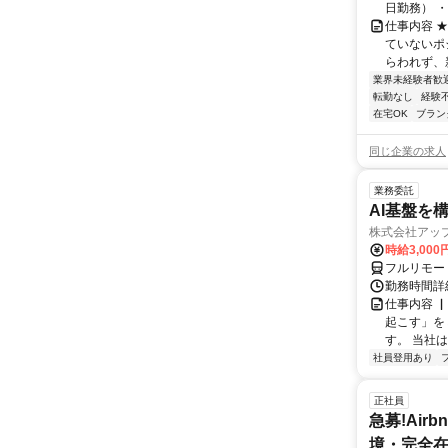
日勤務） ・
仕事内容 
ていないポ
らわれず、新
業界未経験者歓
転勤なし
経験
在宅OK
ブラン
同じ企業の求人
業務委託
AI基盤を
株式会社アッ
時給3,000
フルリモー
勤務時間詳
仕事内容 
起こす」を
す。 当社
社員登用あり
正社員
急募!Airbn
境・完全在