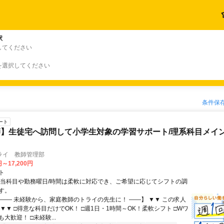
駅
してください
を選択してください
条件保
ート
】生徒宅へ訪問して小学生対象の学習サポート/理系科目メイン
ライ 教師管理部
円～17,200円
ト
担当科目や勤務曜日/時間は柔軟に対応でき、ご希望に応じてシフトの調
す。
【―― 未経験から、家庭教師のトライの先生に！ ――】 ▼▼ この求人
！ ▼▼ □得意な科目だけでOK！ □週1日・1時間～OK！柔軟シフト □Wワ
大歓迎！ □未経験...