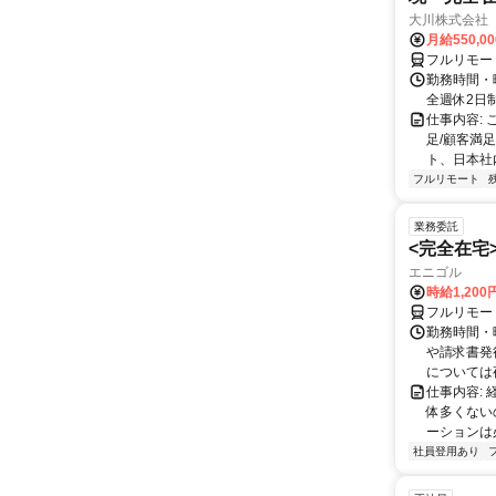
大川株式会社
月給550,0
フルリモー
勤務時間・曜
全週休2日
仕事内容:
足/顧客満
ト、日本社
フルリモート
業務委託
<完全在宅
エニゴル
時給1,200
フルリモー
勤務時間・曜
や請求書発
については夜
仕事内容:
体多くない
ーションは
社員登用あり