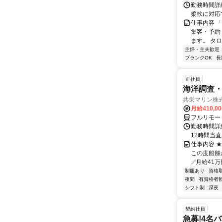
勤務時間詳細
柔軟に対応
仕事内容 
集客・予約
ます。 タロ
主婦・主夫歓迎
ブランクOK
長
正社員
海洋調査
共栄マリン株
月給410,0
フルリモー
勤務時間詳
12時間当
仕事内容 
この度船舶
✅月給41万
制服あり
資格
夜間
有資格者
シフト制
深夜
契約社員
急募!4名