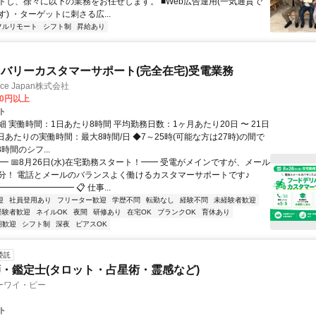
トし、徐々に以下の業務をお任せします。 ■Web広告運用(一気通貫で
) ・ターゲットに刺さる広...
フルリモート
シフト制
昇給あり
バリーカスタマーサポート(完全在宅)受電業務
ance Japan株式会社
00円以上
ト
 実働時間：1日あたり8時間 平均勤務日数：1ヶ月あたり20日 〜 21日
日あたりの実働時間：最大8時間/日 ◆7～25時(可能な方は27時)の間で
時間のシフ...
━ 📅8月26日(水)在宅勤務スタート！━━ 受電がメインですが、メール
分！ 電話とメールのバランスよく働けるカスタマーサポートです♪
━━━━━━━━ 📋 仕事...
迎
社員登用あり
フリーター歓迎
学歴不問
転勤なし
経験不問
未経験者歓迎
経験者歓迎
ネイルOK
夜間
研修あり
在宅OK
ブランクOK
育休あり
期歓迎
シフト制
深夜
ピアスOK
委託
・鑑定士(タロット・占星術・霊感など)
ーワイ・ピー
ト