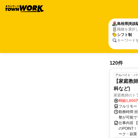
島根県
美談
職種を選択
シフト制
キーワード
120件
アルバイト・パ
【家庭教師
科など)
家庭教師のト
時給1,800
フルリモー
勤務時間 
整が可能で
仕事内容 
のPOINT
ーク・副業も