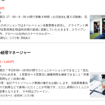
00円
ト
日: 17：00～9：00 の間で実働 8 時間（土日祝含む週 5 日勤務） 完
制
 このポジションではオペレーション全般業務を担当し、クライアント満
足/従業員満足/収益性目標の達成に貢献していただきます。クライアン
内、グローバル社内のステークホルダー...
残業なし
シフト制
昇給あり
>経理マネージャー
円～1,850円
ト
日: * 平日9:00～18:00の間でコミュニケーションができること * 支払
行のため月末、１営業日〜３営業日に稼働時間を確保できること * 作業
間などご自身の都...
 経理・会計アウトソーシング業務の遂行をお願いします。当面業務量自
ので副業などで参画いただくことが可能です。ただし昼間のコミュニケ
必要となります。 ※今回はプレーイン...
フルリモート
在宅OK
シフト制