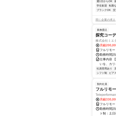
週1日からOK
学生歓迎
転勤
ブランクOK
交
同じ企業の求人
業務委託
探究コー
株式会社ミエ
月給200,0
フルリモー
勤務時間詳細
仕事内容 
いを、カリ
社員登用あり
シフト制
ピアス
契約社員
フルリモー
Teleperform
月給330,0
フルリモー
勤務時間詳
ト制：土日