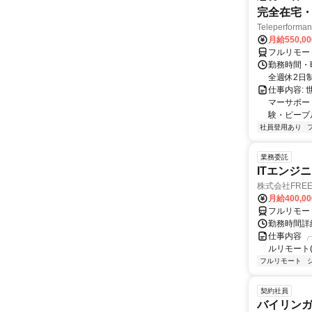
完全在宅・
Teleperfor
月給550,0
フルリモー
勤務時間・曜
全週休2日
仕事内容: 
マーサポー
験・ピープ
社員登用あり
業務委託
ITエンジ
株式会社FREE 
月給400,00
フルリモー
勤務時間詳細
仕事内容 ╭
ルリモート(
フルリモート
契約社員
バイリンガ