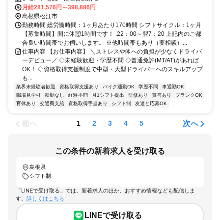
月給281,576円～398,886円
島根県松江市
勤務時間 総労働時間：1ヶ月あたり170時間 シフトサイクル：1ヶ月
【募集時間】間に休憩1時間です！ .22：00～翌7：20 上記内のご都
合良い時間帯でお伺いします。 ※他時間帯もあり（要相談）...
仕事内容 【お仕事内容】 ＼ストレスや体への負担が少なくドライバ
ーデビュー／ ◇未経験歓迎・学歴不問 ◇普通免許(MT/AT)があれば
OK！ ◇資格取得支援制度で中型・大型ドライバーへのスキルアップ
も...
業界未経験者歓迎
資格取得支援あり
バイク通勤OK
学歴不問
車通勤OK
職場見学可
転勤なし
経験不問
月1シフト提出
研修あり
賞与あり
ブランクOK
育休あり
交通費支給
資格取得手当あり
シフト制
友達と応募OK
前へ
次へ
1
2
3
4
5
この条件の新着求人を受け取る
島根県
シフト制
「LINEで受け取る」では、新着求人のほか、おすすめ情報なども配信しま
す。
詳しくはこちら
LINEで受け取る