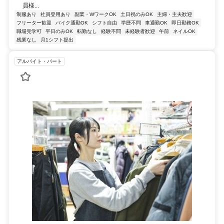
員様...
制服あり
社員登用あり
副業・WワークOK
土日祝のみOK
主婦・主夫歓迎
フリーター歓迎
バイク通勤OK
シフト自由
学歴不問
車通勤OK
即日勤務OK
職場見学可
平日のみOK
転勤なし
経験不問
未経験者歓迎
午前
ネイルOK
残業なし
月1シフト提出
アルバイト・パート