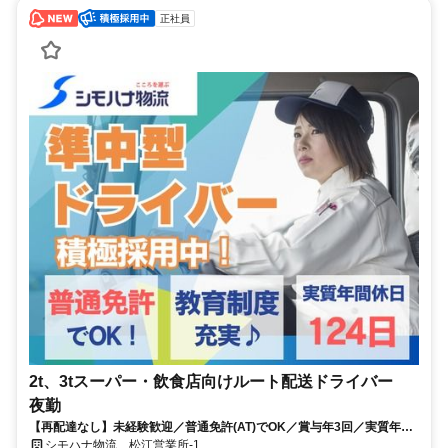
正社員
2t、3tスーパー・飲食店向けルート配送ドライバー
夜勤
【再配達なし】未経験歓迎／普通免許(AT)でOK／賞与年3回／実質年休
124日／資格取得費用会社全額負担
シモハナ物流 松江営業所-1