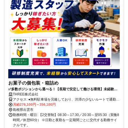
お菓子の個包装・箱詰め
✅多数ポジションから選べる！【長期で安定して働ける環境】未経験か
らスタートできるお菓子の個包装・箱詰めスタッフ募集
THREE株式会社
アクセス: ●無料駐車場を完備しており、渋滞の少ないルートで通勤い
ただけます・周辺にはコンビニ、ファミリーレストラン、うどん店な
月給276,100円～356,100円
どの飲食店が点在・お昼ごはんの選択肢が多く、毎日の楽しみになり
島根県出雲市
ます。
勤務時間・曜日: 【2交替制】08:30～17:30／20:30～翌05:30（実働8
時間／休憩60分） ※日勤と夜勤を一定期間ごとに交代する勤務サイ
クルです。