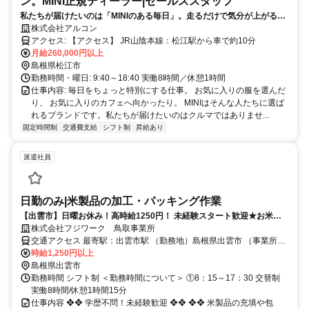
ン。MINI正規ディーラー|セールススタッフ
私たちが届けたいのは「MINIのある毎日」。走るだけで気分が上がる、
休日が楽しみ。そんな毎日を提案する仕事です。
株式会社アルコン
アクセス: 【アクセス】 JR山陰本線：松江駅から車で約10分
月給260,000円以上
島根県松江市
勤務時間・曜日: 9:40～18:40 実働8時間／休憩1時間
仕事内容: 毎日をちょっと特別にする仕事。 お気に入りの服を選んだ
り、 お気に入りのカフェへ向かったり。 MINIはそんな人たちに選ば
れるブランドです。 ​私たちが届けたいのはクルマではありませ...
固定時間制
交通費支給
シフト制
昇給あり
派遣社員
日勤のみ|米製品の加工・パッキング作業
【出雲市】日曜お休み！高時給1250円！ 未経験スタート歓迎★お米製
品の充填や包装のお仕事です♪
株式会社フジワーク 鳥取事業所
交通アクセス 最寄駅：出雲市駅 （勤務地）島根県出雲市 （事業所）
JR「鳥取」駅から徒歩2分
時給1,250円以上
島根県出雲市
勤務時間 シフト制 ＜勤務時間について＞ ①8：15～17：30 交替制
実働8時間/休憩1時間15分
仕事内容 ❖❖ 学歴不問！未経験歓迎 ❖❖ ❖❖ 米製品の充填や包