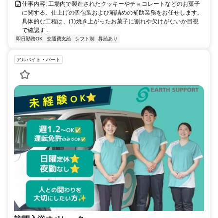
仕事内容: 工場内で製造されたクッキーやチョコレートなどのお菓子
に関する、仕上げの個包装および箱詰めの補助業務をお任せします。
具体的な工程は、(1)焼き上がったお菓子に割れや欠けがないか目視
で確認す...
即日勤務OK
交通費支給
シフト制
昇給あり
アルバイト・パート