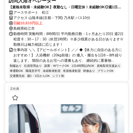
訪問入浴オペレーター
【資格未取得・未経験OK】夜勤なし・日曜定休！未経験OK◎週1日～
勤務OK☆
アースサポート 松江
アクセス 山陰本線(京都－下関) 乃木駅 バス10分
日給10,810円以上
島根県松江市
勤務時間 実働時間：8時間/日 平均勤務日数：1ヶ月あたり20日 週2日
程度 8：30～17：30（休憩1時間）※多少残業がある日があります※
勤務日は極力相談に応じます！
仕事内容 ＼＼【アピールポイント】／／ ◆【体力に自信のある方に
おすすめ！】 入浴機材（20kg前後）の 搬入・搬出を1日6～8件繰り
返します。 階段のあるお宅への運搬もあり、 継続的に重量物...
制服あり
社員登用あり
副業・WワークOK
1日4時間以内OK
資格取得支援あり
車通勤OK
職場見学可
未経験者歓迎
有資格者歓迎
研修あり
ブランクOK
交通費支給
週2・3日からOK
シフト制
正社員