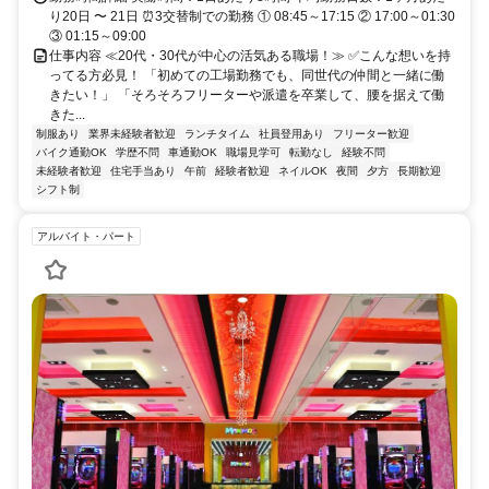
り20日 〜 21日 ⏰3交替制での勤務 ① 08:45～17:15 ② 17:00～01:30
③ 01:15～09:00
仕事内容 ≪20代・30代が中心の活気ある職場！≫ ✅こんな想いを持
ってる方必見！ 「初めての工場勤務でも、同世代の仲間と一緒に働
きたい！」 「そろそろフリーターや派遣を卒業して、腰を据えて働
きた...
制服あり
業界未経験者歓迎
ランチタイム
社員登用あり
フリーター歓迎
バイク通勤OK
学歴不問
車通勤OK
職場見学可
転勤なし
経験不問
未経験者歓迎
住宅手当あり
午前
経験者歓迎
ネイルOK
夜間
夕方
長期歓迎
シフト制
アルバイト・パート