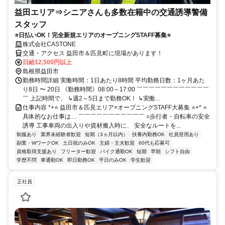
益田エリア⇒シニアさんも多数在籍中の交通誘導警備
スタッフ
⭐日払いOK！完全新規エリアのオープニングSTAFF募集⭐
株式会社CASTONE
交通・アクセス 益田市＆匹見町に現場があります！
日給12,500円以上
島根県益田市
勤務時間詳細 実働時間：1日あたり8時間 平均勤務日数：1ヶ月あた
り8日 〜 20日 《勤務時間》08:00～17:00 ￣￣￣￣￣￣￣￣￣￣￣￣
￣ 上記時間で、 ↳週2～5日まで勤務OK！ ↳実働...
仕事内容 *+⭐ 益田市＆匹見エリア×オープニングSTAFF大募集 ⭐+* ⭐
具体的なお仕事は… ￣￣￣￣￣￣￣￣￣￣￣ ○歩行者・自転車の安全
誘導 工事車両の出入りや資材搬入時に、 安全なルートを...
制服あり
業界未経験者歓迎
短期（3ヵ月以内）
扶養内勤務OK
社員登用あり
副業・WワークOK
土日祝のみOK
主婦・主夫歓迎
60代も応募可
資格取得支援あり
フリーター歓迎
バイク通勤OK
短期
早朝
シフト自由
学歴不問
車通勤OK
即日勤務OK
平日のみOK
学生歓迎
正社員