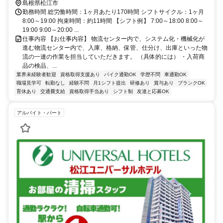
島根県松江市
勤務時間 総労働時間：1ヶ月あたり170時間 シフトサイクル：1ヶ月
8:00～19:00 拘束時間：約11時間 【シフト例】 7:00～18:00 8:00～
19:00 9:00～20:00 ...
仕事内容 【お仕事内容】 物流センター内で、システム化・機械化が
進む物流センター内で、入庫、格納、保管、仕分け、出庫といった物
流の一連の作業を担当していただきます。 （具体的には） ・入荷商
品の検品、...
業界未経験者歓迎
資格取得支援あり
バイク通勤OK
学歴不問
車通勤OK
職場見学可
転勤なし
経験不問
月1シフト提出
研修あり
賞与あり
ブランクOK
育休あり
交通費支給
資格取得手当あり
シフト制
友達と応募OK
アルバイト・パート