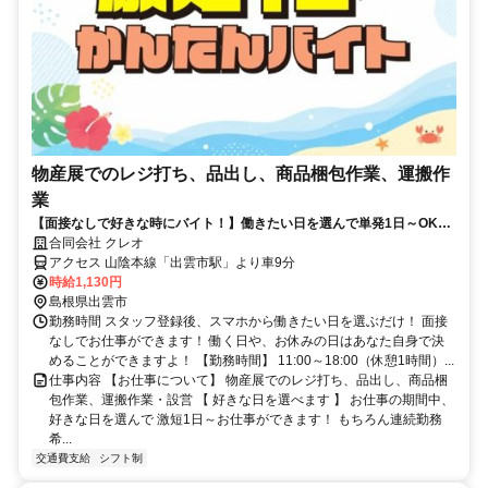
物産展でのレジ打ち、品出し、商品梱包作業、運搬作
業
【面接なしで好きな時にバイト！】働きたい日を選んで単発1日～OK！
お給料は即日払いでお財布も安心♪
合同会社 クレオ
アクセス 山陰本線「出雲市駅」より車9分
時給1,130円
島根県出雲市
勤務時間 スタッフ登録後、スマホから働きたい日を選ぶだけ！ 面接
なしでお仕事ができます！ 働く日や、お休みの日はあなた自身で決
めることができますよ！ 【勤務時間】 11:00～18:00（休憩1時間）...
仕事内容 【お仕事について】 物産展でのレジ打ち、品出し、商品梱
包作業、運搬作業・設営 【 好きな日を選べます 】 お仕事の期間中、
好きな日を選んで 激短1日～お仕事ができます！ もちろん連続勤務
希...
交通費支給
シフト制