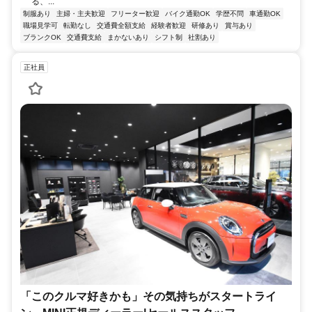
る、...
制服あり
主婦・主夫歓迎
フリーター歓迎
バイク通勤OK
学歴不問
車通勤OK
職場見学可
転勤なし
交通費全額支給
経験者歓迎
研修あり
賞与あり
ブランクOK
交通費支給
まかないあり
シフト制
社割あり
正社員
「このクルマ好きかも」その気持ちがスタートライ