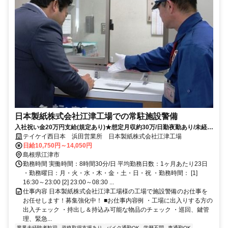
日本製紙株式会社江津工場での常駐施設警備
入社祝い金20万円支給(規定あり)★想定月収約30万/日勤夜勤あり/未経験
歓迎のお仕事です
テイケイ西日本 浜田営業所 日本製紙株式会社江津工場
日給10,750円～14,050円
島根県江津市
勤務時間 実働時間：8時間30分/日 平均勤務日数：1ヶ月あたり23日
・勤務曜日：月・火・水・木・金・土・日・祝 ・勤務時間： [1]
16:30～23:00 [2] 23:00～08:30 ...
仕事内容 日本製紙株式会社江津工場様の工場で施設警備のお仕事を
お任せします！募集強化中！ ■お仕事内容例 ・工場に出入りする方の
出入チェック ・持出し＆持込み可能な物品のチェック ・巡回、鍵管
理、緊急...
業界未経験者歓迎
資格取得支援あり
バイク通勤OK
学歴不問
車通勤OK