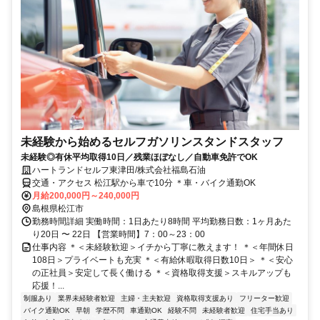
未経験から始めるセルフガソリンスタンドスタッフ
未経験◎有休平均取得10日／残業ほぼなし／自動車免許でOK
ハートランドセルフ東津田/株式会社福島石油
交通・アクセス 松江駅から車で10分 ＊車・バイク通勤OK
月給200,000円～240,000円
島根県松江市
勤務時間詳細 実働時間：1日あたり8時間 平均勤務日数：1ヶ月あた
り20日 〜 22日 【営業時間】7：00～23：00
仕事内容 ＊＜未経験歓迎＞イチから丁寧に教えます！ ＊＜年間休日
108日＞プライベートも充実 ＊＜有給休暇取得日数10日＞ ＊＜安心
の正社員＞安定して長く働ける ＊＜資格取得支援＞スキルアップも
応援！...
制服あり
業界未経験者歓迎
主婦・主夫歓迎
資格取得支援あり
フリーター歓迎
バイク通勤OK
早朝
学歴不問
車通勤OK
経験不問
未経験者歓迎
住宅手当あり