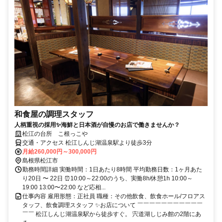
和食屋の調理スタッフ
人柄重視の採用✨海鮮と日本酒が自慢のお店で働きませんか？
松江の台所 こ根っこや
交通・アクセス 松江しんじ湖温泉駅より徒歩3分
月給260,000円～300,000円
島根県松江市
勤務時間詳細 実働時間：1日あたり8時間 平均勤務日数：1ヶ月あた
り20日 〜 22日 ⏰10:00～22:00のうち、実働8h/休憩1h 10:00～
19:00 13:00〜22:00 など応相...
仕事内容 雇用形態：正社員 職種：その他飲食、飲食ホール/フロアス
タッフ、飲食調理スタッフ ✨お店について ￣￣￣￣￣￣￣￣￣￣￣
￣￣ 松江しんじ湖温泉駅から徒歩すぐ。 宍道湖しじみ館の2階にあ