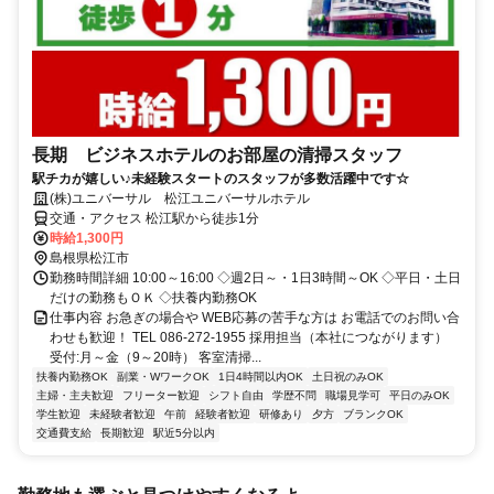
長期 ビジネスホテルのお部屋の清掃スタッフ
駅チカが嬉しい♪未経験スタートのスタッフが多数活躍中です☆
(株)ユニバーサル 松江ユニバーサルホテル
交通・アクセス 松江駅から徒歩1分
時給1,300円
島根県松江市
勤務時間詳細 10:00～16:00 ◇週2日～・1日3時間～OK ◇平日・土日
だけの勤務もＯＫ ◇扶養内勤務OK
仕事内容 お急ぎの場合や WEB応募の苦手な方は お電話でのお問い合
わせも歓迎！ TEL 086-272-1955 採用担当（本社につながります）
受付:月～金（9～20時） 客室清掃...
扶養内勤務OK
副業・WワークOK
1日4時間以内OK
土日祝のみOK
主婦・主夫歓迎
フリーター歓迎
シフト自由
学歴不問
職場見学可
平日のみOK
学生歓迎
未経験者歓迎
午前
経験者歓迎
研修あり
夕方
ブランクOK
交通費支給
長期歓迎
駅近5分以内