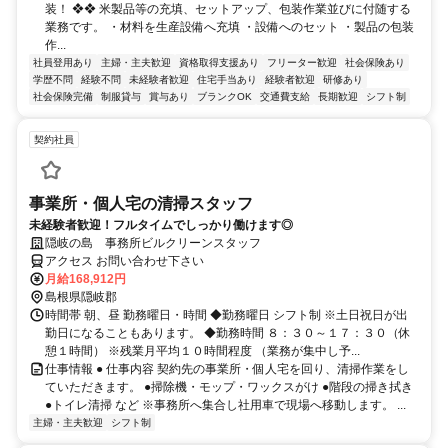
装！ ❖❖ 米製品等の充填、セットアップ、包装作業並びに付随する
業務です。 ・材料を生産設備へ充填 ・設備へのセット ・製品の包装
作...
社員登用あり
主婦・主夫歓迎
資格取得支援あり
フリーター歓迎
社会保険あり
学歴不問
経験不問
未経験者歓迎
住宅手当あり
経験者歓迎
研修あり
社会保険完備
制服貸与
賞与あり
ブランクOK
交通費支給
長期歓迎
シフト制
契約社員
事業所・個人宅の清掃スタッフ
未経験者歓迎！フルタイムでしっかり働けます◎
隠岐の島 事務所ビルクリーンスタッフ
アクセス お問い合わせ下さい
月給168,912円
島根県隠岐郡
時間帯 朝、昼 勤務曜日・時間 ◆勤務曜日 シフト制 ※土日祝日が出
勤日になることもあります。 ◆勤務時間 ８：３０～１７：３０（休
憩１時間） ※残業月平均１０時間程度 （業務が集中し予...
仕事情報 ● 仕事内容 契約先の事業所・個人宅を回り、清掃作業をし
ていただきます。 ●掃除機・モップ・ワックスがけ ●階段の掃き拭き
●トイレ清掃 など ※事務所へ集合し社用車で現場へ移動します。 ...
主婦・主夫歓迎
シフト制