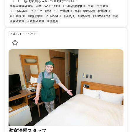
にて工場従業員さんの 出退勤時の送迎...
業界未経験者歓迎
副業・WワークOK
1日4時間以内OK
主婦・主夫歓迎
60代も応募可
フリーター歓迎
バイク通勤OK
早朝
学歴不問
車通勤OK
即日勤務OK
職場見学可
平日のみOK
転勤なし
経験不問
未経験者歓迎
午前
経験者歓迎
有資格者歓迎
研修あり
アルバイト・パート
客室清掃スタッフ