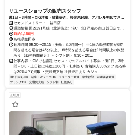
リユースショップの販売スタッフ
週1日～3時間～OK/洋服・雑貨好き、接客未経験、アパレル初めてさん
歓迎 商品整理など簡単作業から
セカンドストリート 益田店
通勤情報 国道191号線（北浦街道）沿い（旧 洋服の青山 益田店で
す。）「益田駅」～車で10分※車・バイク・自転車通勤OK
時給1,150円
島根県益田市
勤務時間 09:30〜20:15（実働：3.0時間〜） ※1日の勤務時間が6時
間を超える場合は45分以上、 8時間を超える場合は1時間以上の休憩
あり 【勤務時間補足】 ＜シフト制＞ 9:30～20:...
仕事内容 ・CMでも話題 セカストでのアルバイト募集 ・週1日、3時
間～OK ・土日祝は時給1,200円 ・社割あり 古着購入30%オフ 売る時
は20%UPで買取 ・交通費支給 社員登用あり カジュ...
週1日からOK
副業・WワークOK
フリーター歓迎
学生歓迎
未経験者歓迎
ブランクOK
交通費支給
シフト制
社割あり
正社員