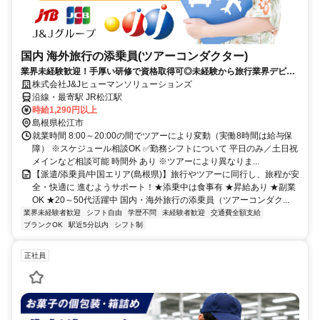
国内 海外旅行の添乗員(ツアーコンダクター)
業界未経験歓迎！手厚い研修で資格取得可◎未経験から旅行業界デビュ
ー！平日のみ/土日祝メイン等相談可！
株式会社J&Jヒューマンソリューションズ
沿線・最寄駅 JR松江駅
時給1,290円以上
島根県松江市
就業時間 8:00～20:00の間でツアーにより変動（実働8時間は給与保
障） ※スケジュール相談OK ✅勤務シフトについて 平日のみ／土日祝
メインなど相談可能 時間外 あり ※ツアーにより異なりま...
【派遣/添乗員/中国エリア(島根県)】旅行やツアーに同行し、旅程が安
全・快適に 進むようサポート！★添乗中は食事有 ★昇給あり ★副業
OK ★20～50代活躍中 国内・海外旅行の添乗員（ツアーコンダク...
業界未経験者歓迎
シフト自由
学歴不問
未経験者歓迎
交通費全額支給
ブランクOK
駅近5分以内
シフト制
正社員