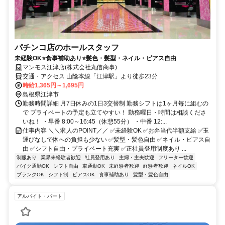
パチンコ店のホールスタッフ
未経験OK⭐食事補助あり⭐髪色・髪型・ネイル・ピアス自由
マンモス江津店(株式会社丸信商事)
交通・アクセス 山陰本線「江津駅」より徒歩23分
時給1,365円～1,695円
島根県江津市
勤務時間詳細 月7日休みの1日3交替制 勤務シフトは1ヶ月毎に組むの
で プライベートの予定も立てやすい！ 勤務曜日・時間は相談くださ
いね！ ・早番 8:00～16:45（休憩55分） ・中番 12:...
仕事内容 ＼＼求人のPOINT／／ ✅未経験OK ✅お弁当代半額支給 ✅玉
運びなしで体への負担も少ない ✅髪型・髪色自由 ✅ネイル・ピアス自
由 ✅シフト自由・プライベート充実 ✅正社員登用制度あり ...
制服あり
業界未経験者歓迎
社員登用あり
主婦・主夫歓迎
フリーター歓迎
バイク通勤OK
シフト自由
車通勤OK
未経験者歓迎
経験者歓迎
ネイルOK
ブランクOK
シフト制
ピアスOK
食事補助あり
髪型・髪色自由
アルバイト・パート