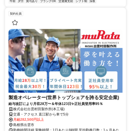
午前
夕方
賞与あり
ブランクOK
交通費支給
シフト制
深夜
契約社員
製造オペレーター(世界トップシェアを誇る安定企業)
給与改訂により月収28万〜＆年休123日✨正社員登用率95％
株式会社出雲村田製作所(本工場)
交通・アクセス 直江駅から車で5分
月給282,500円以上
島根県出雲市
勤務時間詳細 実働時間：1日あたり8時間 平均勤務日数：1ヶ月あた