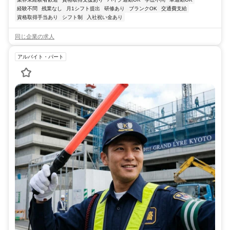
経験不問
残業なし
月1シフト提出
研修あり
ブランクOK
交通費支給
資格取得手当あり
シフト制
入社祝い金あり
同じ企業の求人
アルバイト・パート