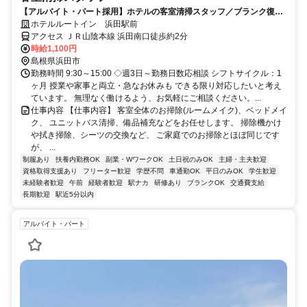
【アルバイト・パート採用】ホテルの客室清掃スタッフ／ブランク復
帰・未経験歓迎！主婦(夫)さん活躍中
ホテルルートイン 浜田駅前
アクセス ＪＲ山陰本線 浜田南口徒歩約2分
時給1,100円
島根県浜田市
勤務時間 9:30～15:00 ◇週3日～勤務日数応相談 シフトサイクル：1
ヶ月 授業や家事と両立・急なお休みも できる限り対応したいと考え
ています。 無理なく働けるよう、お気軽にご相談ください。...
仕事内容 【仕事内容】 客室全体のお掃除(ルームメイク)、ベッドメイ
ク、 ユニットバス清掃、備品補充などをお任せします。 掃除機かけ
や拭き掃除、シーツの交換など、 ご家庭でのお掃除とほぼ同じです
が、 ...
制服あり
扶養内勤務OK
副業・WワークOK
土日祝のみOK
主婦・主夫歓迎
資格取得支援あり
フリーター歓迎
学歴不問
車通勤OK
平日のみOK
学生歓迎
未経験者歓迎
午前
経験者歓迎
駅ナカ
研修あり
ブランクOK
交通費支給
長期歓迎
駅近5分以内
アルバイト・パート