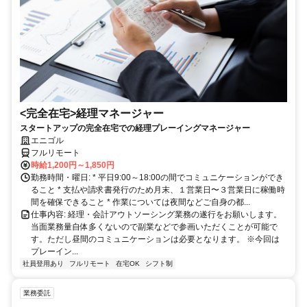
<完全在宅>経理マネージャー
スタートアップの完全在宅での経理プレーイングマネージャー
エニゴル
フルリモート
時給1,200円～1,850円
勤務時間・曜日: * 平日9:00～18:00の間でコミュニケーションができ
ること * 支払や請求書発行のため月末、１営業日〜３営業日に稼働時
間を確保できること * 作業については夜間などご自身の都...
仕事内容: 経理・会計アウトソーシング業務の遂行をお願いします。
当面業務量自体多くないので副業などで参画いただくことが可能で
す。ただし昼間のコミュニケーションは必要となります。 ※今回は
プレーイン...
社員登用あり
フルリモート
在宅OK
シフト制
業務委託