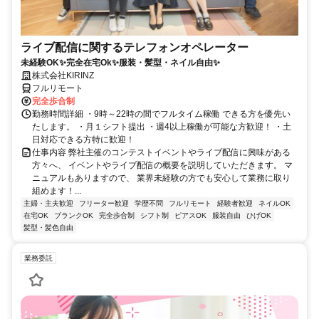
ライブ配信に関するテレフォンオペレーター
未経験OK✨完全在宅Ok✨服装・髪型・ネイル自由✨
株式会社KIRINZ
フルリモート
完全歩合制
勤務時間詳細 ・9時～22時の間でフルタイム稼働 できる方を優先い
たします。 ・月１シフト提出 ・週4以上稼働が可能な方歓迎！ ・土
日対応できる方特に歓迎！
仕事内容 弊社主催のコンテストイベントやライブ配信に興味がある
方々へ、 イベントやライブ配信の概要を説明していただきます。 マ
ニュアルもありますので、 業界未経験の方でも安心して業務に取り
組めます！...
主婦・主夫歓迎
フリーター歓迎
学歴不問
フルリモート
経験者歓迎
ネイルOK
在宅OK
ブランクOK
完全歩合制
シフト制
ピアスOK
服装自由
ひげOK
髪型・髪色自由
業務委託