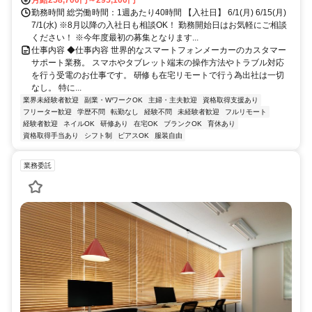
月給258,700円～295,100円
勤務時間 総労働時間：1週あたり40時間 【入社日】 6/1(月) 6/15(月)
7/1(水) ※8月以降の入社日も相談OK！ 勤務開始日はお気軽にご相談
ください！ ※今年度最初の募集となります...
仕事内容 ◆仕事内容 世界的なスマートフォンメーカーのカスタマー
サポート業務。 スマホやタブレット端末の操作方法やトラブル対応
を行う受電のお仕事です。 研修も在宅リモートで行う為出社は一切
なし。 特に...
業界未経験者歓迎
副業・WワークOK
主婦・主夫歓迎
資格取得支援あり
フリーター歓迎
学歴不問
転勤なし
経験不問
未経験者歓迎
フルリモート
経験者歓迎
ネイルOK
研修あり
在宅OK
ブランクOK
育休あり
資格取得手当あり
シフト制
ピアスOK
服装自由
業務委託