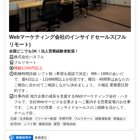
Webマーケティング会社のインサイドセールス(フル
リモート)
全国どこでもOK！法人営業経験者歓迎！
株式会社ハタフル
フルリモート
時給1,500円以上
勤務時間詳細 シフト制（希望を面談で決定） 9時～18時のあいだ
で、週4日以上・1日6時間以上が目安です。曜日・時間帯はあなたの
ご都合に合わせてご相談しながら決めましょう。 ※補足 業務委託契
約です...
仕事内容 地方企業の成長を支援するWebマーケティング会社・ハタ
フルで、当社Webサービスを企業さまへご案内する営業架電のお仕事
です。 これまでの営業・インサイドセールスのご経験を活かして、
チームで目...
主婦・主夫歓迎
フリーター歓迎
学歴不問
フルリモート
経験者歓迎
研修あり
在宅OK
シフト制
服装自由
髪型・髪色自由
業務委託