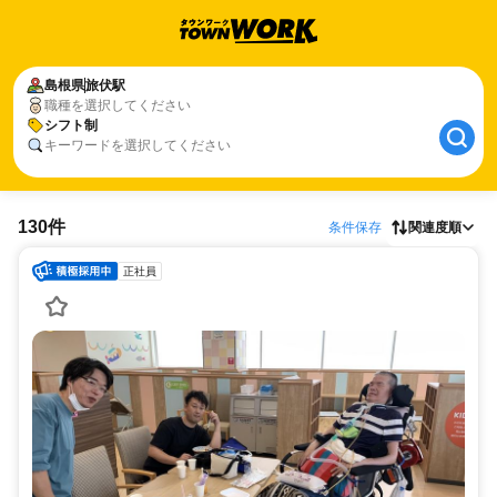
島根県
旅伏駅
職種を選択してください
シフト制
キーワードを選択してください
130件
条件保存
関連度順
正社員