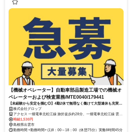
【機械オペレーター】自動車部品製造工場での機械オ
ペレーターおよび検査業務/MTE0040/179441
【未経験から安定を掴む◎】4勤2休で無理なく働けて大型連休も充実の
シンプル作業！
株式会社グロップ
アクセス 一畑電車北松江線 旅伏徒歩約28分、一畑電車北松江線 雲州
平田徒歩約36分、一畑電車北松江線 美談徒歩約43分 出雲市駅から車
時給1,530円
で約25分
島根県出雲市
勤務時間 <勤務時間> (1)8：00～18：00（休憩75分）実働8時間45分