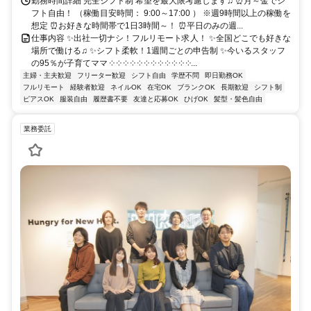
勤務時間詳細 完全シフト制 希望を最大限考慮します♫ ⏰月～金でシ
フト自由！ （稼働目安時間： 9:00～17:00 ） ※週9時間以上の稼働を
想定 ⏰お好きな時間帯で1日3時間～！ ⏰平日のみの週...
仕事内容 ✨出社一切ナシ！フルリモート求人！ ✨全国どこでも好きな
場所で働ける♫ ✨シフト柔軟！1週間ごとの申告制 ✨今いるスタッフ
の95％が子育てママ ༶ ༶ ༶ ༶ ༶ ༶ ༶ ༶ ༶ ༶ ༶ ༶...
主婦・主夫歓迎
フリーター歓迎
シフト自由
学歴不問
即日勤務OK
フルリモート
経験者歓迎
ネイルOK
在宅OK
ブランクOK
長期歓迎
シフト制
ピアスOK
服装自由
履歴書不要
友達と応募OK
ひげOK
髪型・髪色自由
業務委託