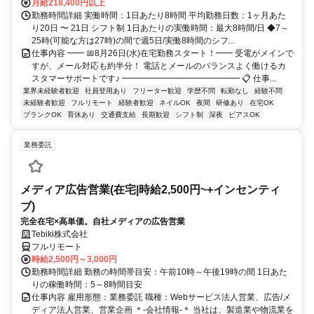
月給218,400円以上
勤務時間詳細 実働時間：1日あたり8時間 平均勤務日数：1ヶ月あた
り20日 〜 21日 シフト制 1日あたりの実働時間：最大8時間/日 ◆7～
25時(可能な方は27時)の間で週5日/実働8時間のシフ...
仕事内容 ━━ 📅8月26日(水)在宅勤務スタート！━━ 受電がメインで
すが、メール対応も約半分！ 電話とメールのバランスよく働けるカ
スタマーサポートです♪ ━━━━━━━━━━━━━━ 📋 仕事...
業界未経験者歓迎
社員登用あり
フリーター歓迎
学歴不問
転勤なし
経験不問
未経験者歓迎
フルリモート
経験者歓迎
ネイルOK
夜間
研修あり
在宅OK
ブランクOK
育休あり
交通費支給
長期歓迎
シフト制
深夜
ピアスOK
業務委託
メディア広告営業(在宅|時給2,500円~+インセンティ
ブ)
完全在宅×高単価。自社メディアの広告営業
Tebiki株式会社
フルリモート
時給2,500円～3,000円
勤務時間詳細 勤務の時間帯目安：午前10時～午後19時の間 1日あた
りの稼働時間：5～8時間目安
仕事内容 雇用形態：業務委託 職種：Webサービス法人営業、広告/メ
ディア法人営業、営業企画 ＊-会社情報-＊ 当社は、製造業や物流業を