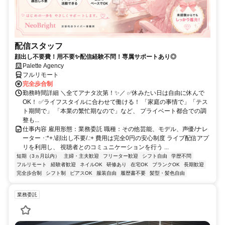
配信スタッフ
顔出し不要費！用不要✨配信経験不問！専属サポートあり◎
Palette Agency
フルリモート
完全歩合制
勤務時間詳細 ＼全てアナタ次第！✨／ ✅休みたい日は自由に休んで
OK！ ✅ライフスタイルに合わせて働ける！ 「家庭の事情で」「テス
ト期間で」 「本業の繁忙期なので」など、 プライベート都合での調
整も...
仕事内容 雇用形態：業務委託 職種：その他芸能、モデル、声優/ナレ
ーター ･:*+.\顔出し不要/.:+ 費用は完全0円の安心制度 ライブ配信アプ
リを利用し、 視聴者とのコミュニケーションを行う ...
短期（3ヵ月以内）
主婦・主夫歓迎
フリーター歓迎
シフト自由
学歴不問
フルリモート
経験者歓迎
ネイルOK
研修あり
在宅OK
ブランクOK
長期歓迎
完全歩合制
シフト制
ピアスOK
服装自由
履歴書不要
髪型・髪色自由
業務委託