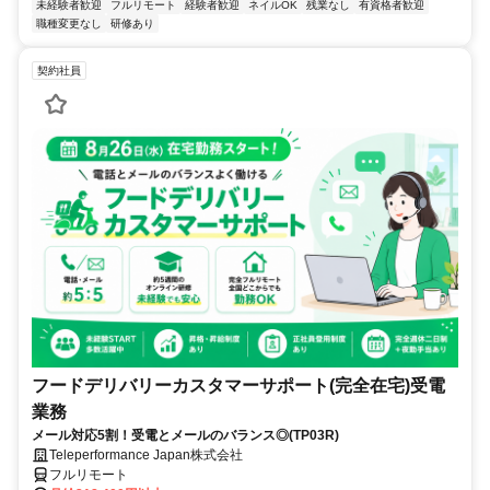
未経験者歓迎
フルリモート
経験者歓迎
ネイルOK
残業なし
有資格者歓迎
職種変更なし
研修あり
契約社員
フードデリバリーカスタマーサポート(完全在宅)受電
業務
メール対応5割！受電とメールのバランス◎(TP03R)
Teleperformance Japan株式会社
フルリモート