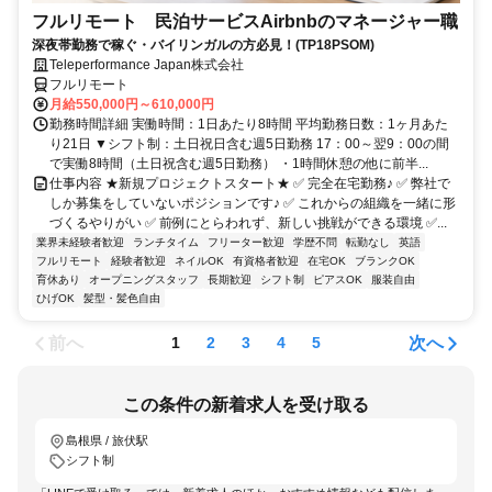
フルリモート 民泊サービスAirbnbのマネージャー職
深夜帯勤務で稼ぐ・バイリンガルの方必見！(TP18PSOM)
Teleperformance Japan株式会社
フルリモート
月給550,000円～610,000円
勤務時間詳細 実働時間：1日あたり8時間 平均勤務日数：1ヶ月あた
り21日 ▼シフト制：土日祝日含む週5日勤務 17：00～翌9：00の間
で実働8時間（土日祝含む週5日勤務） ・1時間休憩の他に前半...
仕事内容 ★新規プロジェクトスタート★ ✅ 完全在宅勤務♪ ✅ 弊社で
しか募集をしていないポジションです♪ ✅ これからの組織を一緒に形
づくるやりがい ✅ 前例にとらわれず、新しい挑戦ができる環境 ✅...
業界未経験者歓迎
ランチタイム
フリーター歓迎
学歴不問
転勤なし
英語
フルリモート
経験者歓迎
ネイルOK
有資格者歓迎
在宅OK
ブランクOK
育休あり
オープニングスタッフ
長期歓迎
シフト制
ピアスOK
服装自由
ひげOK
髪型・髪色自由
前へ
次へ
1
2
3
4
5
この条件の新着求人を受け取る
島根県 / 旅伏駅
シフト制