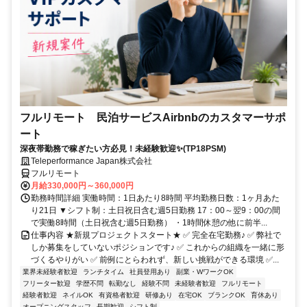
フルリモート 民泊サービスAirbnbのカスタマーサポ
ート
深夜帯勤務で稼ぎたい方必見！未経験歓迎✨(TP18PSM)
Teleperformance Japan株式会社
フルリモート
月給330,000円～360,000円
勤務時間詳細 実働時間：1日あたり8時間 平均勤務日数：1ヶ月あた
り21日 ▼シフト制：土日祝日含む週5日勤務 17：00～翌9：00の間
で実働8時間（土日祝含む週5日勤務） ・1時間休憩の他に前半...
仕事内容 ★新規プロジェクトスタート★ ✅ 完全在宅勤務♪ ✅ 弊社で
しか募集をしていないポジションです♪ ✅ これからの組織を一緒に形
づくるやりがい ✅ 前例にとらわれず、新しい挑戦ができる環境 ✅...
業界未経験者歓迎
ランチタイム
社員登用あり
副業・WワークOK
フリーター歓迎
学歴不問
転勤なし
経験不問
未経験者歓迎
フルリモート
経験者歓迎
ネイルOK
有資格者歓迎
研修あり
在宅OK
ブランクOK
育休あり
オープニングスタッフ
長期歓迎
シフト制