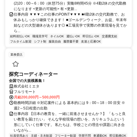
(2)20：00～6：00（休憩75分）実働8時間45分 ※4勤2休の交代勤務
になります <更新の可能性> 有 <更新...
仕事内容 ▼▼▼この仕事のPOINT▼▼▼ ■4勤2休の交代勤務で、お
休みもしっかり確保できます！ ■ゴールデンウィーク、お盆、年末年
始などの大型連休があります◎ ■工場見学で実際の作業現場を見てか
ら...
給料前払いOK
職場見学可
ネイルOK
週払いOK
即日払いOK
交通費支給
フルタイム歓迎
シフト制
服装自由
履歴書不要
友達と応募OK
業務委託
探究コーディネーター
全国での大規模募集！
株式会社ミエタ
フルリモート
月給200,000円～500,000円
勤務時間詳細 ※対応案件による 基本的には 9：00～18：00 目安 ※
週2～5日程度の出勤
仕事内容 【日本の教育を、一緒に前進させませんか？】 「もっと良
い教育を届けたい」 そんな学校現場の想いを、カリキュラムという
形にしていく仕事です。 私たちは、学校ごとの理念や課題に向き合
いながら...
社員登用あり
主婦・主夫歓迎
フリーター歓迎
学歴不問
車通勤OK
即日勤務OK