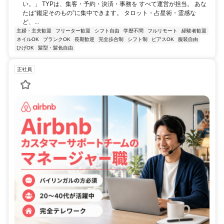
い。」 TYPは、集客・予約・決済・事務を すべて運営が担当。 あな
たは“鑑定そのもの”に集中できます。 タロット・占星術・霊感な
ど、...
主婦・主夫歓迎
フリーター歓迎
シフト自由
学歴不問
フルリモート
経験者歓迎
ネイルOK
ブランクOK
長期歓迎
完全歩合制
シフト制
ピアスOK
服装自由
ひげOK
髪型・髪色自由
正社員