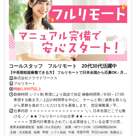
コールスタッフ フルリモート 20代30代活躍中
【中長期前提稼働できる方】 フルリモートで日本全国から応募OK♪ 月稼
働80時間で安定収入！
株式会社クラウドワークス
フルリモート
時給1,900円以上
勤務時間 シフト制 希望により面談で決定 稼働時間帯／9:00～17:00
希望する働き方／上記の時間帯を中心に、チームと密に連携を取りな
がら業務を進めていただける方を募集します。 想定稼働量／平...
仕事内容 ＝＝＝＝＝＝＝＝＝＝＝＝＝＝＝ ＼＼ 日本全国どこでも働
ける ／／ ★★ フルリモートのお仕事 ★★ ＝＝＝＝＝＝＝＝＝＝＝
＝＝＝＝ 営業代行事業をされている企業様をしている企業での営...
業界未経験者歓迎
短期（3ヵ月以内）
副業・WワークOK
1日4時間以内OK
主婦・主夫歓迎
短期
早朝
シフト自由
午後
学歴不問
平日のみOK
転勤なし