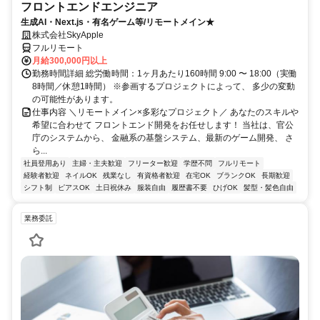
フロントエンドエンジニア
生成AI・Next.js・有名ゲーム等/リモートメイン★
株式会社SkyApple
フルリモート
月給300,000円以上
勤務時間詳細 総労働時間：1ヶ月あたり160時間 9:00 〜 18:00（実働
8時間／休憩1時間） ※参画するプロジェクトによって、 多少の変動
の可能性があります。
仕事内容 ＼リモートメイン×多彩なプロジェクト／ あなたのスキルや
希望に合わせて フロントエンド開発をお任せします！ 当社は、官公
庁のシステムから、 金融系の基盤システム、最新のゲーム開発、 さ
ら...
社員登用あり
主婦・主夫歓迎
フリーター歓迎
学歴不問
フルリモート
経験者歓迎
ネイルOK
残業なし
有資格者歓迎
在宅OK
ブランクOK
長期歓迎
シフト制
ピアスOK
土日祝休み
服装自由
履歴書不要
ひげOK
髪型・髪色自由
業務委託