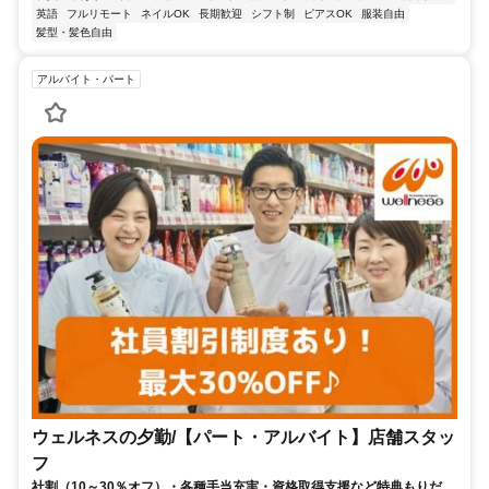
英語
フルリモート
ネイルOK
長期歓迎
シフト制
ピアスOK
服装自由
髪型・髪色自由
アルバイト・パート
ウェルネスの夕勤/【パート・アルバイト】店舗スタッ
フ
社割（10～30％オフ）・各種手当充実・資格取得支援など特典もりだく