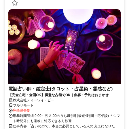
電話占い師・鑑定士(タロット・占星術・霊感など)
【完全在宅・全国OK】得意な占術でOK｜集客・予約はおまかせ
株式会社ティーワイ・ピー
フルリモート
完全歩合制
勤務時間詳細 9:00～翌２:00のうち8時間 (最短4時間～応相談) ＊シフ
ト時間外にも柔軟に対応できる方歓迎
仕事内容 「占いの力で、本当に必要としている人の 支えになりた