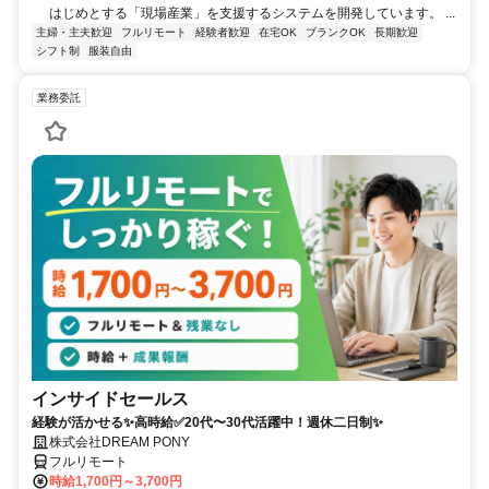
はじめとする「現場産業」を支援するシステムを開発しています。 ...
主婦・主夫歓迎
フルリモート
経験者歓迎
在宅OK
ブランクOK
長期歓迎
シフト制
服装自由
業務委託
インサイドセールス
経験が活かせる✨高時給✅20代〜30代活躍中！週休二日制✨
株式会社DREAM PONY
フルリモート
時給1,700円～3,700円