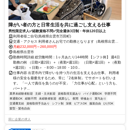
障がい者の方と日常生活を共に過ごし支える仕事
男性限定求人✅経験資格不問✅完全週休3日制・年休120日以上
利用者様ご自宅(島根県出雲市万田町)
交通・アクセス 利用者さんお宅での勤務となります（島根県出雲市
万田町内／直行直帰可）
月給232,000円～260,000円
島根県出雲市
勤務時間詳細 総労働時間：1ヶ月あたり144時間 【シフト例】 週4日
勤務の例 （日勤×週2回）＋（夜勤×週1回） （日勤×週1回）＋（夜勤
×週2回） ＜日勤＞ ・8:00～18:00 ・10:0...
仕事内容 出雲市内で障がいを持つ方の生活を支えるお仕事。 利用者
様の安全を最優先するため、常に「2名体制」でサポートを行いま
す。 「一人で責任を負うのが不安」 「力仕事が心配」という方も、
パートナ...
業界未経験者歓迎
主婦・主夫歓迎
資格取得支援あり
バイク通勤OK
学歴不問
車通勤OK
経験不問
未経験者歓迎
残業なし
夜間
研修あり
賞与あり
交通費支給
資格取得手当あり
シフト制
深夜
ピアスOK
服装自由
ひげOK
髪型・髪色自由
同じ企業の求人