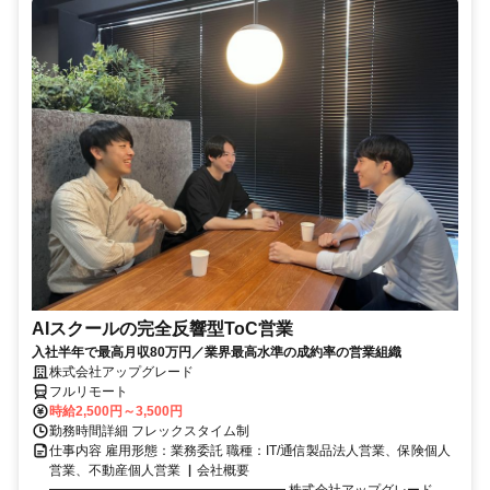
AIスクールの完全反響型ToC営業
入社半年で最高月収80万円／業界最高水準の成約率の営業組織
株式会社アップグレード
フルリモート
時給2,500円～3,500円
勤務時間詳細 フレックスタイム制
仕事内容 雇用形態：業務委託 職種：IT/通信製品法人営業、保険個人
営業、不動産個人営業 ▏会社概要