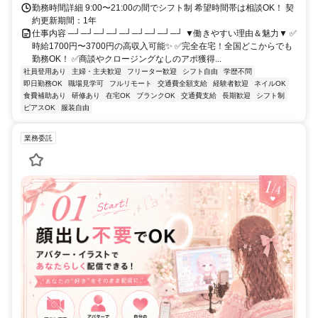
勤務時間詳細 9:00〜21:00の間でシフト制 希望時間帯は相談OK！ 契
約更新期間：1年
仕事内容 ─┘─┘─┘─┘─┘─┘─┘─┘─┘ ▼働きやすい理由＆魅力▼ ✅
時給1700円〜3700円の高収入可能✨ ✅完全在宅！全国どこからでも
勤務OK！ ✅商談やクロージングなしのアポ獲得...
社員登用あり
主婦・主夫歓迎
フリーター歓迎
シフト自由
学歴不問
即日勤務OK
職場見学可
フルリモート
交通費全額支給
経験者歓迎
ネイルOK
食費補助あり
研修あり
在宅OK
ブランクOK
交通費支給
長期歓迎
シフト制
ピアスOK
服装自由
業務委託