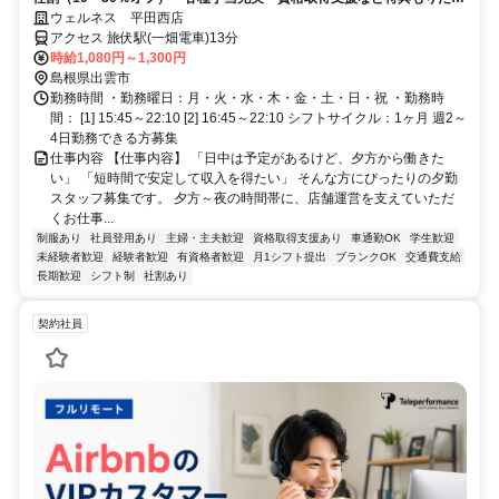
さん！未経験スタートがほとんど♪
ウェルネス 平田西店
アクセス 旅伏駅(一畑電車)13分
時給1,080円～1,300円
島根県出雲市
勤務時間 ・勤務曜日：月・火・水・木・金・土・日・祝 ・勤務時
間： [1] 15:45～22:10 [2] 16:45～22:10 シフトサイクル：1ヶ月 週2～
4日勤務できる方募集
仕事内容 【仕事内容】 「日中は予定があるけど、夕方から働きた
い」 「短時間で安定して収入を得たい」 そんな方にぴったりの夕勤
スタッフ募集です。 夕方～夜の時間帯に、店舗運営を支えていただ
くお仕事...
制服あり
社員登用あり
主婦・主夫歓迎
資格取得支援あり
車通勤OK
学生歓迎
未経験者歓迎
経験者歓迎
有資格者歓迎
月1シフト提出
ブランクOK
交通費支給
長期歓迎
シフト制
社割あり
契約社員