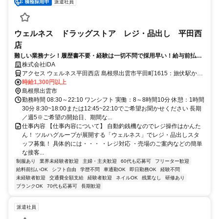
派遣社員
ウェルネス ドラッグストア レジ・品出し 平田西
店
難しい業務ナシ！履歴書不要・経験は一切不問で採用早い！給与前払い
制度あり
株式会社iDA
アクセス ウェルネス平田西店 島根県出雲市平田町1615：旅伏駅から
徒歩約14分 車通勤可
時給1,300円以上
島根県出雲市
勤務時間 08:30～22:10 ワンシフト 実働：8～8時間10分 休憩：1時間
30分 8:30~18:00または12:45~22:10でご希望お聞かせください 長期
／週5※ご希望の開始日、期間な...
仕事内容 【仕事内容について】 自動釣銭機なのでレジ操作はかんた
ん！ ツルハグループが展開する「ウェルネス」でレジ・品出しスタ
ッフ募集！ 具体的には・・・ ・レジ対応 ・売場のご案内などの簡単
な接客...
制服あり
業界未経験者歓迎
主婦・主夫歓迎
60代も応募可
フリーター歓迎
給料前払いOK
シフト自由
学歴不問
車通勤OK
即日勤務OK
経験不問
未経験者歓迎
交通費全額支給
経験者歓迎
ネイルOK
残業なし
研修あり
ブランクOK
70代も応募可
長期歓迎
派遣社員