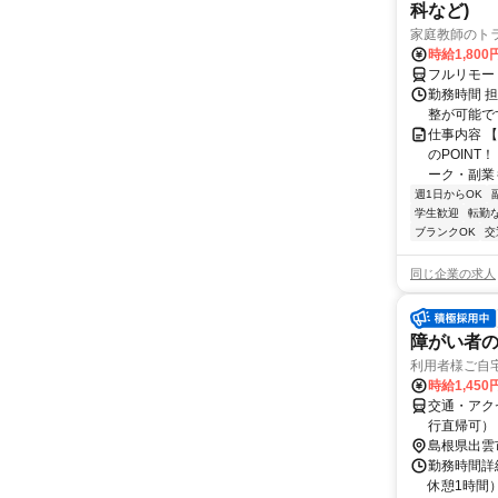
科など)
家庭教師のト
時給1,800
フルリモー
勤務時間 
整が可能で
仕事内容 
のPOINT
ーク・副業も
週1日からOK
学生歓迎
転勤
ブランクOK
交
同じ企業の求人
障がい者
利用者様ご自宅
時給1,45
交通・アク
行直帰可）
島根県出雲
勤務時間詳細
休憩1時間）