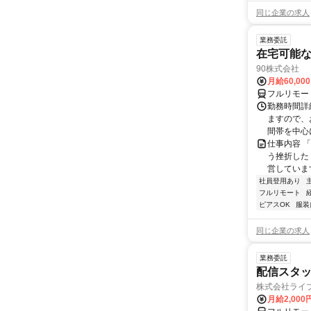
同じ企業の求人
業務委託
在宅可能
90株式会社
月給60,00
フルリモー
勤務時間詳
ますので、お
間帯を中心に
仕事内容 
う挫折したく
営しています
社員登用あり
フルリモート
ピアスOK
服装
同じ企業の求人
業務委託
配信スタッ
株式会社ライ
月給2,000