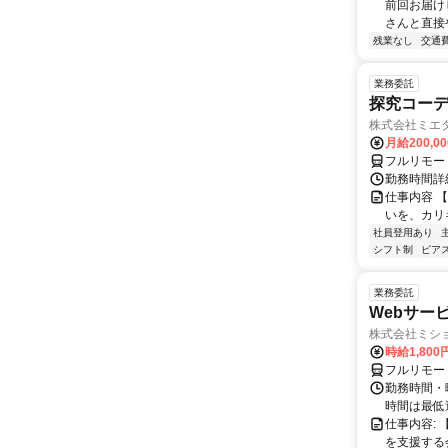
前回お届け
さんと直接
残業なし
交通
業務委託
探究コー
株式会社ミエ
月給200,0
フルリモー
勤務時間詳細
仕事内容 
いを、カリ
社員登用あり
シフト制
ピアス
業務委託
Webサー
株式会社ミシ
時給1,800
フルリモー
勤務時間・
時間は最低
仕事内容:
を支援する