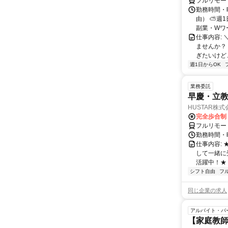
フルリモー
勤務時間・
由） ⛅週1
副業・Wワ
仕事内容: 
ませんか？
ぎたいけど…
週1日からOK
業務委託
早慶・立教
HUSTAR株式
完全歩合制
フルリモー
勤務時間・曜
仕事内容:
して一緒に
活躍中！★
シフト自由
フ
同じ企業の求人
アルバイト・パ
【家庭教師