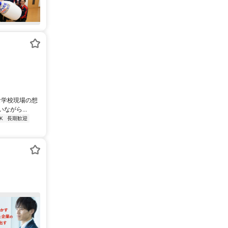
な学校現場の想
がら...
K
長期歓迎