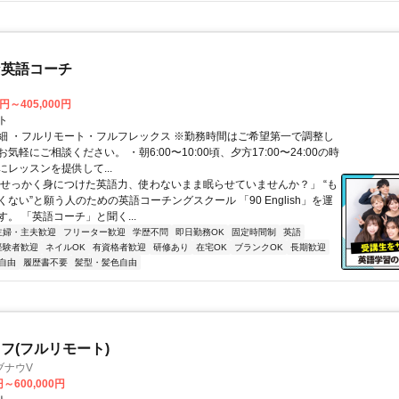
な英語コーチ
0円～405,000円
ト
細 ・フルリモート・フルフレックス ※勤務時間はご希望第一で調整し
気軽にご相談ください。 ・朝6:00〜10:00頃、夕方17:00〜24:00の時
レッスンを提供して...
「せっかく身につけた英語力、使わないまま眠らせていませんか？」 “も
ない”と願う人のための英語コーチングスクール 「90 English」を運
。 「英語コーチ」と聞く...
主婦・主夫歓迎
フリーター歓迎
学歴不問
即日勤務OK
固定時間制
英語
経験者歓迎
ネイルOK
有資格者歓迎
研修あり
在宅OK
ブランクOK
長期歓迎
自由
履歴書不要
髪型・髪色自由
フ(フルリモート)
ブナウV
円～600,000円