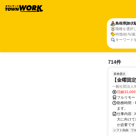
島根県
旅伏
職種を選択
特徴/給与/
キーワード
714件
業務委託
【金曜固
一般社団法人
日給32,00
フルリモー
勤務時間・曜
ます。
仕事内容:
大に向けて
が必要です！
シフト自由
フ