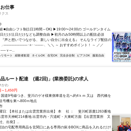
たお仕事
リクス
ト
 ■自由シフト制(1日1時間～OK) ▶19:00〜24:00の ゴールデンタイム
平日だけ/土日だけなども調整自由 ▶初月のみ50時間以上の配信必須
／ 『声と想いでつながる、 新しい自分に出会える』 そんなライブ配信の
 ╭─────────･⭐･･───╮ ＼＼ ～ おすすめポイント！ ～ ／／
──ｖ─...
ルリモート
経験者歓迎
ネイルOK
在宅OK
完全歩合制
ピアスOK
服装自由
品ルート配達 (週2回)」(業務委託)の求人
ひかわ
円～1,450円
信号機を東へ800ｍ地点
市
曜日: 【本社または出雲営業所出発】 本 社 ： 斐川町原鹿1263番地
 出雲市天神町214番地 出雲市内・宍道町・大東町方面 【出雲営業所 又
、出発】...
 明治の宅配専用商品を玄関口にある専用の保冷BOXに商品を入れるだけ!