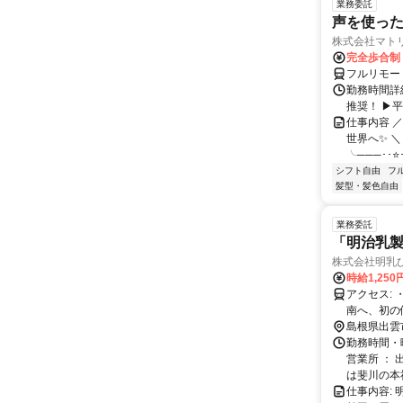
業務委託
声を使っ
株式会社マト
完全歩合制
フルリモー
勤務時間詳細
推奨！ ▶
仕事内容 
世界へ✨ ＼
╰───･･⭐･
シフト自由
フ
髪型・髪色自由
業務委託
「明治乳製
株式会社明乳
時給1,250
アクセス: ・国道9号線つき、斐川のゲオ様東側車道を北へ約4ｋｍ 又は 西代橋を
南へ、初の
島根県出雲
勤務時間・
営業所 ：
は斐川の本社
仕事内容: