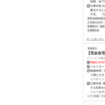
時間、終了時
仕事内容 
優先するた
不安」 「力
業界未経験者歓
土日祝のみOK
車通勤OK
経験
交通費支給
同じ企業の求人
業務委託
【完全在宅
メリービズ株
時給2,00
フルリモー
勤務時間・曜
で満たす方
ミーティングや
仕事内容:
する役割を
ジャーをサポ
シフト自由
フ