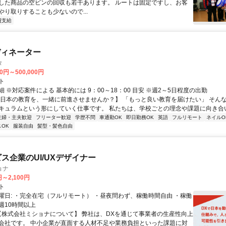
した商品の空ビンの回収も若干あります。 ルートは固定ですし、お客
やり取りすることも少ないので...
費支給
ディネーター
タ
00円～500,000円
ト
 ※対応案件による 基本的には 9：00～18：00 目安 ※週2～5日程度の出勤
【日本の教育を、一緒に前進させませんか？】 「もっと良い教育を届けたい」 そん
キュラムという形にしていく仕事です。 私たちは、学校ごとの理念や課題に向き合いな
主婦・主夫歓迎
フリーター歓迎
学歴不問
車通勤OK
即日勤務OK
英語
フルリモート
ネイルO
OK
服装自由
髪型・髪色自由
ビス企業のUI/UXデザイナー
ョナ
円～2,100円
ト
曜日: ・完全在宅（フルリモート） ・昼夜問わず、稼働時間自由 ・稼働
週10時間以上
 【株式会社ミショナについて】 弊社は、DXを通じて事業者の生産性向上
会社です。 中小企業が直面する人材不足や業務負担といった課題に対