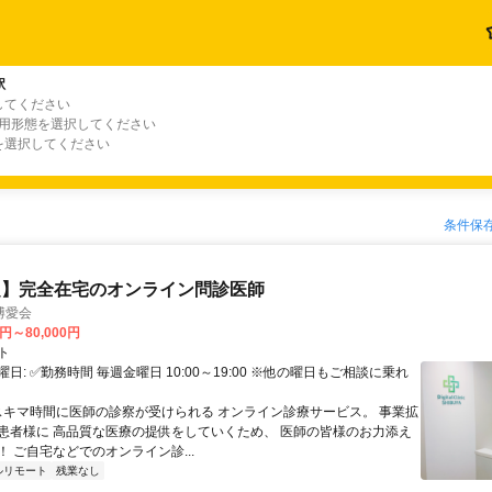
駅
してください
雇用形態を選択してください
を選択してください
条件保
定】完全在宅のオンライン問診医師
博愛会
0円～80,000円
ト
日: ✅勤務時間 毎週金曜日 10:00～19:00 ※他の曜日もご相談に乗れ
 スキマ時間に医師の診察が受けられる オンライン診療サービス。 事業拡
患者様に 高品質な医療の提供をしていくため、 医師の皆様のお力添え
 ご自宅などでのオンライン診...
ルリモート
残業なし