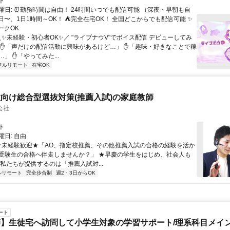
ト
曜日: ⏰勤務時間は自由！ 24時間いつでも配信可能 （深夜・早朝も自
日〜、1日1時間～OK！ ⛺完全在宅OK！ 全国どこからでも配信可能 ✨
ークOK
＼✨未経験・初心者OK✨／ "ライブナウV"でボイス配信 デビューしてみ
 ✋「声だけの配信活動に興味があるけど…」 ✋「趣味・好きなことで稼
」 ✋「やってみた...
フルリモート
在宅OK
向け総合型選抜対策(推薦入試)の家庭教師
会社
ト
日: 自由
 ★未経験歓迎★「AO、指定校推薦、その他推薦入試の合格の経験を活か
受験生の合格へ伴走しませんか？」 ★早慶の学生をはじめ、社会人も
 私たちが提供するのは「推薦入試対...
ルリモート
完全歩合制
週2・3日からOK
ート
】生徒宅へ訪問して小学生対象の学習サポート/理系科目メイン