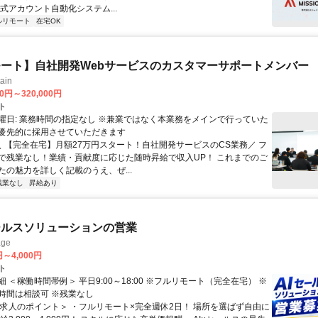
公式アカウント自動化システム...
ルリモート
在宅OK
ート】自社開発Webサービスのカスタマーサポートメンバー
ain
00円～320,000円
ト
曜日: 業務時間の指定なし ※兼業ではなく本業務をメインで行っていた
優先的に採用させていただきます
 ＼ 【完全在宅】月額27万円スタート！自社開発サービスのCS業務／ フ
で残業なし！業績・貢献度に応じた随時昇給で収入UP！ これまでのご
たの魅力を詳しく記載のうえ、ぜ...
残業なし
昇給あり
ールスソリューションの営業
ge
円～4,000円
ト
 ＜稼働時間帯例＞ 平日9:00～18:00 ※フルリモート（完全在宅） ※
時間は相談可 ※残業なし
＜求人のポイント＞ ・フルリモート×完全週休2日！ 場所を選ばず自由に