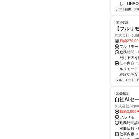
し、LINE
シフト自由
フ
業務委託
【フルリモ
株式会社Fount
月給270,0
フルリモー
勤務時間・
だける方を
仕事内容:
ルリモート
経験やあな
フルリモート
業務委託
自社AIセ
株式会社Algoa
時給3,000
フルリモー
勤務時間詳細
稼働日数・
仕事内容 