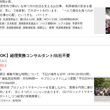
間が異...
出雲市内で障がいを持つ方の生活を支えるお仕事。 利用者様の安全を最
め、常に「2名体制」でサポートを行います。 「一人で責任を負うのが
仕事が心配」という方も、 パートナ...
迎
社員登用あり
週1日からOK
副業・WワークOK
1日4時間以内OK
主婦・主夫歓迎
資格取得支援あり
バイク通勤OK
シフト自由
学歴不問
不問
未経験者歓迎
経験者歓迎
残業なし
夜間
有資格者歓迎
研修あり
OK】経理実務コンサルタント/出社不要
式会社
0円以上
ト
日: 稼働可能な時間について、下記の条件を日中（9:00-19:00の間）
 * 最低想定時間：月50時間〜 ※プロジェクトにより変動 * 平日日中の
slack対...
 業務内容 プロジェクトマネージャーを支援しながら、業務を円滑に遂行
担います。 主に３つのミッションがあります。 (1)プロジェクトマネー
ートしつつ経理の実務業務 (...
ルリモート
在宅OK