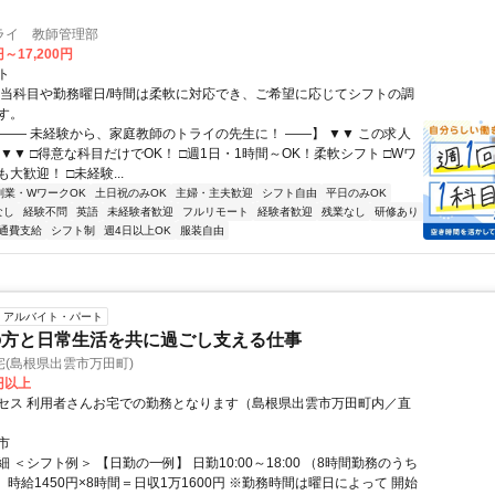
ライ 教師管理部
円～17,200円
ト
担当科目や勤務曜日/時間は柔軟に対応でき、ご希望に応じてシフトの調
す。
【―― 未経験から、家庭教師のトライの先生に！ ――】 ▼▼ この求人
！ ▼▼ □得意な科目だけでOK！ □週1日・1時間～OK！柔軟シフト □Wワ
大歓迎！ □未経験...
副業・WワークOK
土日祝のみOK
主婦・主夫歓迎
シフト自由
平日のみOK
なし
経験不問
英語
未経験者歓迎
フルリモート
経験者歓迎
残業なし
研修あり
通費支給
シフト制
週4日以上OK
服装自由
アルバイト・パート
の方と日常生活を共に過ごし支える仕事
(島根県出雲市万田町)
0円以上
セス 利用者さんお宅での勤務となります（島根県出雲市万田町内／直
市
 ＜シフト例＞ 【日勤の一例】 日勤10:00～18:00 （8時間勤務のうち
 時給1450円×8時間＝日収1万1600円 ※勤務時間は曜日によって 開始