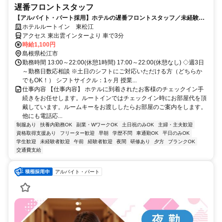
遅番フロントスタッフ
【アルバイト・パート採用】ホテルの遅番フロントスタッフ／未経験歓
迎！働きながら接客スキルも身につく
ホテルルートイン 東松江
アクセス 東出雲インターより 車で3分
時給1,100円
島根県松江市
勤務時間 13:00～22:00(休憩1時間) 17:00～22:00(休憩なし) ◇週3日
～勤務日数応相談 ※土日のシフトにご対応いただける方（どちらか
でもOK！） シフトサイクル：1ヶ月 授業...
仕事内容 【仕事内容】 ホテルに到着されたお客様のチェックイン手
続きをお任せします。ルートインではチェックイン時にお部屋代を頂
戴しています。ルームキーをお渡ししたらお部屋のご案内をします。
他にも電話応...
制服あり
扶養内勤務OK
副業・WワークOK
土日祝のみOK
主婦・主夫歓迎
資格取得支援あり
フリーター歓迎
早朝
学歴不問
車通勤OK
平日のみOK
学生歓迎
未経験者歓迎
午前
経験者歓迎
夜間
研修あり
夕方
ブランクOK
交通費支給
アルバイト・パート