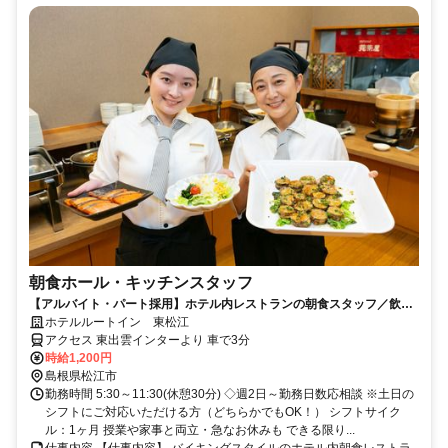
朝食ホール・キッチンスタッフ
【アルバイト・パート採用】ホテル内レストランの朝食スタッフ／飲食
未経験歓迎！主婦(夫)さん活躍中
ホテルルートイン 東松江
アクセス 東出雲インターより 車で3分
時給1,200円
島根県松江市
勤務時間 5:30～11:30(休憩30分) ◇週2日～勤務日数応相談 ※土日の
シフトにご対応いただける方（どちらかでもOK！） シフトサイク
ル：1ヶ月 授業や家事と両立・急なお休みも できる限り...
仕事内容 【仕事内容】 バイキングスタイルのホテル内朝食レストラ