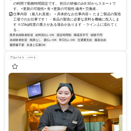
の時間で勤務時間固定です。 初日の研修のみ8:30からスタートで
す。 <更新の可能性> 有 <更新の可能性:備考> 労働者...
仕事内容 （雇入れ直後） ＜具体的なお仕事内容＞ たまご製品の製造
工場でのお仕事です！ ・食品の製造に必要な原料を機械に投入しま
す ※15kg程度の重さがある場合があります ・ライン上に流れてく
る...
業界未経験者歓迎
給料前払いOK
固定時間制
職場見学可
経験不問
未経験者歓迎
残業なし
週払いOK
即日払いOK
交通費支給
服装自由
履歴書不要
友達と応募OK
アルバイト・パート