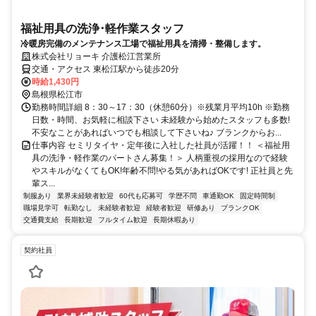
福祉用具の洗浄･軽作業スタッフ
冷暖房完備のメンテナンス工場で福祉用具を清掃・整備します。
株式会社リョーキ 介護松江営業所
交通・アクセス 東松江駅から徒歩20分
時給1,430円
島根県松江市
勤務時間詳細 8：30～17：30（休憩60分）※残業月平均10h ※勤務
日数・時間、お気軽に相談下さい 未経験から始めたスタッフも多数!
不安なことがあればいつでも相談して下さいね♪ ブランクからお...
仕事内容 セミリタイヤ・定年後に入社した社員が活躍！！ ＜福祉用
具の洗浄・軽作業のパートさん募集！＞ 人柄重視の採用なので経験
やスキルがなくてもOK!年齢不問!やる気があればOKです! 正社員と先
輩ス...
制服あり
業界未経験者歓迎
60代も応募可
学歴不問
車通勤OK
固定時間制
職場見学可
転勤なし
未経験者歓迎
経験者歓迎
研修あり
ブランクOK
交通費支給
長期歓迎
フルタイム歓迎
長期休暇あり
契約社員