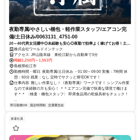
夜勤専属/やさしい梱包・軽作業スタッフ/エアコン完
備/土日休み/0063131_4751-00
20～40代男女活躍中◎未経験も安心◎夜勤で効率よく稼げてお得！土日
休み×残業少なめ＊未経験OK＊日払いOK
株式会社ワールドインテック
アクセス: JR山陰本線 東松江駅から自動車で3分
時給1,250円～1,563円
島根県松江市
勤務時間・曜日: 夜勤専属/土日休み ・01:00～09:00 実働：7時間 休
憩：60分 残業：なし 定時でサクッと帰宅OKです！
仕事内容: 難しい作業なし！《夜勤専属》ワークです！ シンプル作業
なので未経験の方も安心！ ＊＊エアコン完備で快適な環境で働けま
す＊＊ 〈検査・梱包スタッフ〉 即席食品用の乾燥具材をチェック！
...
即日勤務OK
固定時間制
交通費支給
派遣社員