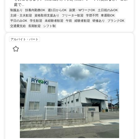
庭で...
制服あり
扶養内勤務OK
週1日からOK
副業・WワークOK
土日祝のみOK
主婦・主夫歓迎
資格取得支援あり
フリーター歓迎
学歴不問
車通勤OK
平日のみOK
学生歓迎
未経験者歓迎
午前
経験者歓迎
研修あり
ブランクOK
交通費支給
長期歓迎
シフト制
アルバイト・パート