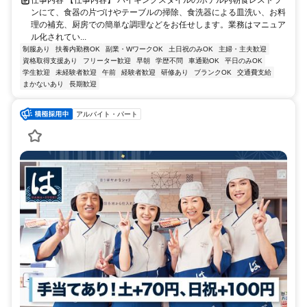
ンにて、食器の片づけやテーブルの掃除、食洗器による皿洗い、お料
理の補充、厨房での簡単な調理などをお任せします。業務はマニュア
ル化されてい...
制服あり
扶養内勤務OK
副業・WワークOK
土日祝のみOK
主婦・主夫歓迎
資格取得支援あり
フリーター歓迎
早朝
学歴不問
車通勤OK
平日のみOK
学生歓迎
未経験者歓迎
午前
経験者歓迎
研修あり
ブランクOK
交通費支給
まかないあり
長期歓迎
アルバイト・パート