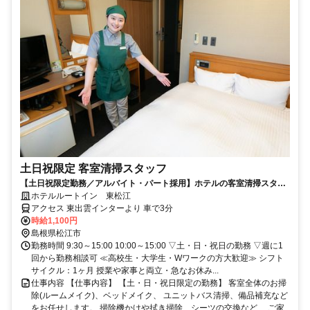
土日祝限定 客室清掃スタッフ
【土日祝限定勤務／アルバイト・パート採用】ホテルの客室清掃スタッ
フ／未経験歓迎！学生・主婦活躍中
ホテルルートイン 東松江
アクセス 東出雲インターより 車で3分
時給1,100円
島根県松江市
勤務時間 9:30～15:00 10:00～15:00 ▽土・日・祝日の勤務 ▽週に1
回から勤務相談可 ≪高校生・大学生・Wワークの方大歓迎≫ シフト
サイクル：1ヶ月 授業や家事と両立・急なお休み...
仕事内容 【仕事内容】 【土・日・祝日限定の勤務】 客室全体のお掃
除(ルームメイク)、ベッドメイク、 ユニットバス清掃、備品補充など
をお任せします。 掃除機かけや拭き掃除、シーツの交換など、 ご家