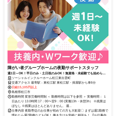
障がい者グループホームの夜勤サポートスタッフ
週1日～OK！平日のみ・土日祝のみOK！無資格・未経験でも始められ
ます。目の前の人に喜んでいただくことに、一生懸命になれる仕事で
ソーシャルインクルーホーム松江東出雲町
す。
交通アクセス 最寄駅：東松江駅 東松江駅・揖屋駅から車6分
日給15,105円以上
島根県松江市
勤務時間 変形労働時間制 ＜ 勤務時間は以下を参照 ＞ 実働時間： １
日あたり 13.0時間 17：00〜翌9：00 (実働13h・休憩3h） ※残業ほ
ぼなし ※残業はほとんどありません。 週...
仕事内容 夜勤専従のお仕事が初めての方も大歓迎〇 まずは週1勤務で
慣れたら週2勤務などもOK！ 働き方はお気軽に相談を！ 【お仕事内