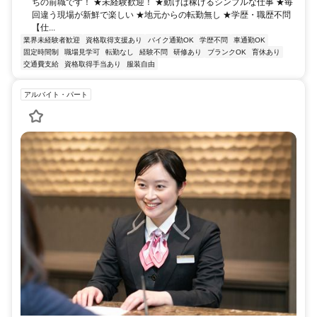
ちの前職です！ ★未経験歓迎！ ★動けば稼げるシンプルな仕事 ★毎
回違う現場が新鮮で楽しい ★地元からの転勤無し ★学歴・職歴不問
【仕...
業界未経験者歓迎
資格取得支援あり
バイク通勤OK
学歴不問
車通勤OK
固定時間制
職場見学可
転勤なし
経験不問
研修あり
ブランクOK
育休あり
交通費支給
資格取得手当あり
服装自由
アルバイト・パート