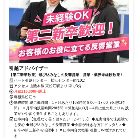
引越アドバイザー
【第二新卒歓迎】飛び込みなしの反響営業｜営業・業界未経験歓迎！
ハート引越センター 松江センター(hr101)
アクセス 山陰本線 東松江駅より 車で3分
月給216,600円以上
島根県松江市
勤務時間 総労働時間：1ヶ月あたり168時間 8:00～17:00（休憩1時
間） ※月平均残業時間28時間 ※繁忙期の3月～4月は他の月よりも 残
業がやや多く発生することもあります。
仕事内容 【無理なく長く働きたい！が叶う♪】 ◆充実研修で未経験で
も安心 ◆飛び込みなしの反響営業 ◆会話が好きな方にピッタリ♪ ◆
新卒や第二新卒も活躍中！ ▼仕事内容の概要 引越しを検討されてい
る...