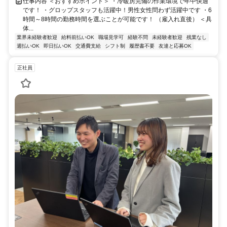
仕事内容 ＜おすすめポイント＞ ・冷暖房完備の作業環境で年中快適
です！ ・グロップスタッフも活躍中！男性女性問わず活躍中です ・6
時間～8時間の勤務時間を選ぶことが可能です！ （雇入れ直後） ＜具
体...
業界未経験者歓迎
給料前払いOK
職場見学可
経験不問
未経験者歓迎
残業なし
週払いOK
即日払いOK
交通費支給
シフト制
履歴書不要
友達と応募OK
正社員