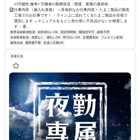
の可能性:備考> 労働者の勤務状況・態度、業務の進捗状...
仕事内容 （雇入れ直後） ＜具体的なお仕事内容＞ たまご製品の製造
工場でのお仕事です！ ・ライン上に流れてくるたまご製品を目視で
選別します →マニュアルをもとに色や形に不良品がないか検査しま
す ・選...
業界未経験者歓迎
給料前払いOK
固定時間制
職場見学可
経験不問
未経験者歓迎
残業なし
週払いOK
即日払いOK
交通費支給
フルタイム歓迎
服装自由
履歴書不要
友達と応募OK
派遣社員