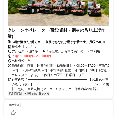
クレーンオペレーター(建設資材・鋼材の吊り上げ作
業)
幼い頃に憧れた“働く車”。今度はあなたが動かす番です。月収250,000
～420,000円×資格取得全額補助で、クレーンのプロへ！
株式会社ウエヤマ
アクセス: ・最寄駅：JR「松江駅」から車で約10分 ・バス利用：「矢
田バス停」より徒歩約5分（松江市営バス路線） ・車通勤：松江中心
月給190,000円～230,000円
部・出雲方面からアクセス良好 ・駐車場：無料完備／マイカー・バ
島根県松江市
イク通勤OK ⭐朝は早いけど渋滞知らずで、ストレスなく出勤できま
勤務時間・曜日: 【✅勤務時間・勤務曜日】 ・08:00〜17:00（実働7.5
す◎
時間） ・月平均残業時間：平均2時間程度 ・年間休日：90日（会社
カレンダーによる） ・休日：土曜日・日曜日・祝日 ・...
仕事内容: * ━━━━━━━━━━━━━━━━━━━ 【✨1日の仕事
の流れ（例）】 ━━━━━━━━━━━━━━━━━━━ 07：00 出
社・朝礼・車両点検（アルコールチェック・作業内容の確認）...
固定時間制
交通費支給
昇給あり
業務委託