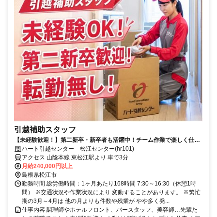
引越補助スタッフ
【未経験歓迎！】第二新卒・新卒者も活躍中！チーム作業で楽しく仕事
ができる引越スタッフ募集！
ハート引越センター 松江センター(hr101)
アクセス 山陰本線 東松江駅より 車で3分
月給240,000円以上
島根県松江市
勤務時間 総労働時間：1ヶ月あたり168時間 7:30～16:30（休憩1時
間） ※交通状況や作業状況により 変動することがあります。 ※繁忙
期の3月～4月は 他の月よりも件数や残業が やや多く発...
仕事内容 調理師やホテルフロント、バースタッフ、美容師…先輩た