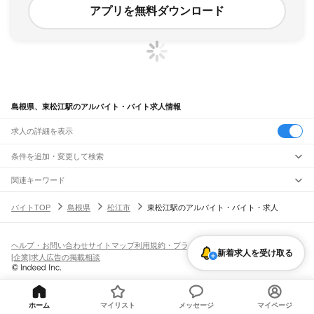
アプリを無料ダウンロード
島根県、東松江駅のアルバイト・バイト求人情報
求人の詳細を表示
条件を追加・変更して検索
市区町村を追加・変更
関連キーワード
完全在宅ワーク 全国
シール貼り 在宅
現在地周辺
ガチャガチャ
犬カフェ
島根県
駅を追加・変更
バイトTOP
島根県
松江市
東松江駅のアルバイト・バイト・求人
島根県
すべて
松江市
浜田市
出雲市
益田市
大田市
安来市
江津市
雲南市
八束郡
仁多郡
飯石郡
職種を追加・変更
JR山陰本線(米子～益田)
簸川郡
邑智郡
鹿足郡
隠岐郡
安来駅
荒島駅
揖屋駅
東松江駅
松江駅
乃木駅
玉造温泉駅
来待駅
宍道駅
荘原駅
直江駅
飲食・フードサービス
ヘルプ・お問い合わせ
サイトマップ
利用規約・プライバシーポリシー
特徴を追加・変更
新着求人を受け取る
西出雲駅
出雲神西駅
江南駅
小田駅
田儀駅
波根駅
久手駅
大田市駅
静間駅
五十猛駅
飲食・フードサービス
すべて
[企業]求人広告の掲載相談
仁万駅
馬路駅
湯里駅
温泉津駅
石見福光駅
黒松駅
浅利駅
江津駅
都野津駅
敬川駅
ホールスタッフ
キッチンスタッフ
皿洗い・洗い場
精肉・鮮魚加工
給食調理
人気
波子駅
久代駅
下府駅
浜田駅
西浜田駅
周布駅
折居駅
三保三隅駅
岡見駅
鎌手駅
雇用形態を追加・変更
パン屋（ベーカリー）
フードカウンター販売員
バー（BAR）・バーテンダー
日払いOK
高校生歓迎
学生歓迎
深夜の仕事
髪型・髪色自由
ひげOK
ネイルOK
石見津田駅
益田駅
飲食店補助（開店・閉店準備）
飲食店（店長・マネージャー）
ピアスOK
アルバイト・パート
履歴書不要
オープニングスタッフ
留学生・外国人活躍中
都道府県を変更
営業・販売
勤務期間
正社員
ホーム
マイリスト
メッセージ
マイページ
JR山陰本線(益田～下関)