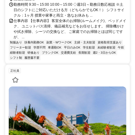
勤務時間 9:30～15:00 10:00～15:00 ◇週3日～勤務日数応相談 ※土
日のシフトにご対応いただける方（どちらかでもOK！） シフトサイ
クル：1ヶ月 授業や家事と両立・急なお休みも ...
仕事内容 【仕事内容】 客室全体のお掃除(ルームメイク)、ベッドメイ
ク、 ユニットバス清掃、備品補充などをお任せします。 掃除機かけ
や拭き掃除、シーツの交換など、 ご家庭でのお掃除とほぼ同じです
が、 ...
制服あり
扶養内勤務OK
副業・WワークOK
主婦・主夫歓迎
資格取得支援あり
フリーター歓迎
学歴不問
車通勤OK
平日のみOK
学生歓迎
未経験者歓迎
午前
経験者歓迎
研修あり
ブランクOK
交通費支給
長期歓迎
週2・3日からOK
シフト制
履歴書不要
正社員