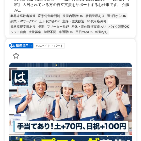
容】 入居されている方の自立支援をサポートするお仕事です。 介護
が...
業界未経験者歓迎
変形労働時間制
扶養内勤務OK
社員登用あり
週1日からOK
副業・WワークOK
土日祝のみOK
主婦・主夫歓迎
60代も応募可
資格取得支援あり
長期
フリーター歓迎
産休・育休取得実績あり
バイク通勤OK
シフト自由
大量募集
学歴不問
車通勤OK
平日のみOK
転勤なし
アルバイト・パート