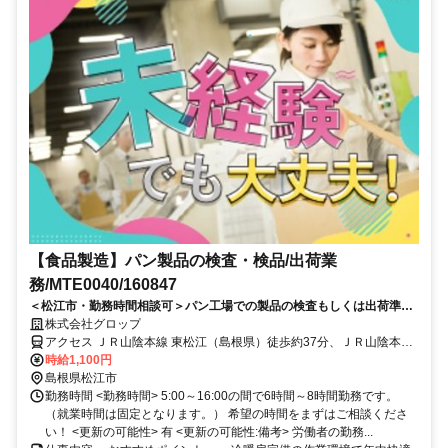
【食品製造】パン製品の検査・検品/出荷業
務/MTE0040/160847
＜松江市・勤務時間相談可＞パン工場での製品の検査もしくは出荷準備
作業♪簡単軽作業!!
株式会社グロップ
アクセス ＪＲ山陰本線 東松江（島根県）徒歩約37分、ＪＲ山陰本線
松江南口徒歩約60分、ＪＲ山陰本線 松江南口徒歩約60分 松江駅から
時給1,100円
車で約15分
島根県松江市
勤務時間 <勤務時間> 5:00～16:00の間で6時間～8時間勤務です。
（就業時間は固定となります。） 希望の時間をまずはご相談くださ
い！ <更新の可能性> 有 <更新の可能性:備考> 労働者の勤務...