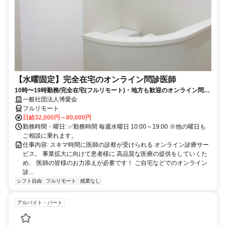
【水曜固定】完全在宅のオンライン問診医師
10時〜19時勤務/完全在宅(フルリモート)・地方も歓迎のオンライン問診
業務
一般社団法人博愛会
フルリモート
日給32,000円～80,000円
勤務時間・曜日: ✅勤務時間 毎週水曜日 10:00～19:00 ※他の曜日も
ご相談に乗れます。
仕事内容: スキマ時間に医師の診察が受けられる オンライン診療サー
ビス。 事業拡大に向けて患者様に 高品質な医療の提供をしていくた
め、 医師の皆様のお力添えが必要です！ ご自宅などでのオンライン
診...
シフト自由
フルリモート
残業なし
アルバイト・パート