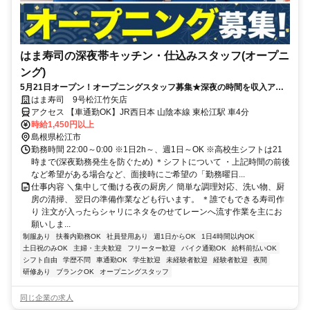
はま寿司の深夜帯キッチン・仕込みスタッフ(オープニ
ング)
5月21日オープン！オープニングスタッフ募集★深夜の時間を収入アッ
プに！フリーター多数活躍中♪高収入を目指せる環境です！
はま寿司 9号松江竹矢店
アクセス 【車通勤OK】JR西日本 山陰本線 東松江駅 車4分
時給1,450円以上
島根県松江市
勤務時間 22:00～0:00 ※1日2h～、週1日～OK ※高校生シフトは21
時まで(深夜勤務発生を防ぐため) ＊シフトについて ・上記時間の前後
など希望がある場合など、面接時にご希望の「勤務曜日...
仕事内容 ＼集中して働ける夜の厨房／ 簡単な調理対応、洗い物、厨
房の清掃、 翌日の準備作業なども行います。 ＊誰でもできる寿司作
り 注文が入ったらシャリにネタをのせてレーンへ流す作業を主にお
願いしま...
制服あり
扶養内勤務OK
社員登用あり
週1日からOK
1日4時間以内OK
土日祝のみOK
主婦・主夫歓迎
フリーター歓迎
バイク通勤OK
給料前払いOK
シフト自由
学歴不問
車通勤OK
学生歓迎
未経験者歓迎
経験者歓迎
夜間
研修あり
ブランクOK
オープニングスタッフ
同じ企業の求人