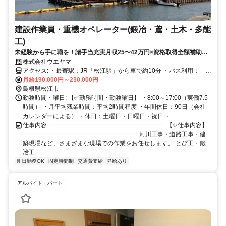
建設作業員・重機オペレーター(鍛冶・鳶・土木・多能
工)
未経験から手に職を！諸手当充実月収25〜42万円×資格取得全額補助！
想定年収400～600万円！賞与・昇給あり！
株式会社ウエヤマ
アクセス: ・最寄駅：JR「松江駅」から車で約10分 ・バス利用：「矢
田バス停」より徒歩約5分（松江市営バス路線） ・車通勤：松江中心
月給190,000円～230,000円
部・出雲方面からアクセス良好 ・駐車場：無料完備／マイカー・バ
島根県松江市
イク通勤OK ⭐公共交通でもマイカーでも通いやすい好立地！地元ス
勤務時間・曜日: 【✅勤務時間・勤務曜日】 ・8:00～17:00（実働7.5
タッフも多数活躍中です◎
時間） ・月平均残業時間：平均2時間程度 ・年間休日：90日（会社
カレンダーによる） ・休日：土曜日・日曜日・祝日 ・...
仕事内容: ━━━━━━━━━━━━━━━━━━━ 【✨仕事内容】
━━━━━━━━━━━━━━━━━━━ 河川工事・道路工事・建
築現場など、さまざまな現場での作業をお任せします。 とび工・鍛
冶工...
即日勤務OK
固定時間制
交通費支給
昇給あり
アルバイト・パート