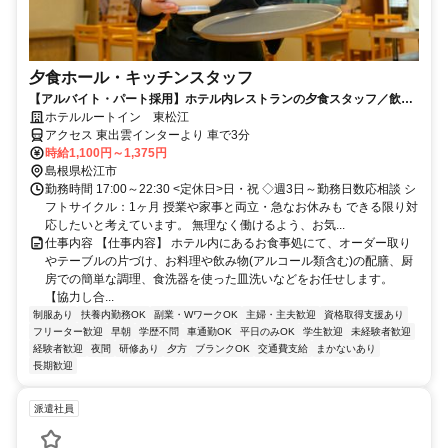
夕食ホール・キッチンスタッフ
【アルバイト・パート採用】ホテル内レストランの夕食スタッフ／飲食
未経験歓迎！学生・主婦活躍中
ホテルルートイン 東松江
アクセス 東出雲インターより 車で3分
時給1,100円～1,375円
島根県松江市
勤務時間 17:00～22:30 <定休日>日・祝 ◇週3日～勤務日数応相談 シ
フトサイクル：1ヶ月 授業や家事と両立・急なお休みも できる限り対
応したいと考えています。 無理なく働けるよう、お気...
仕事内容 【仕事内容】 ホテル内にあるお食事処にて、オーダー取り
やテーブルの片づけ、お料理や飲み物(アルコール類含む)の配膳、厨
房での簡単な調理、食洗器を使った皿洗いなどをお任せします。
【協力し合...
制服あり
扶養内勤務OK
副業・WワークOK
主婦・主夫歓迎
資格取得支援あり
フリーター歓迎
早朝
学歴不問
車通勤OK
平日のみOK
学生歓迎
未経験者歓迎
経験者歓迎
夜間
研修あり
夕方
ブランクOK
交通費支給
まかないあり
長期歓迎
派遣社員