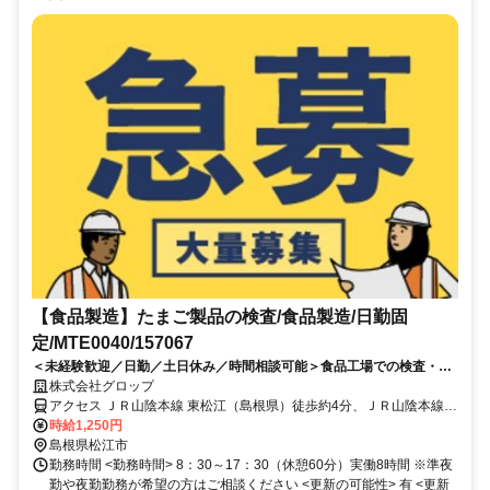
【食品製造】たまご製品の検査/食品製造/日勤固
定/MTE0040/157067
＜未経験歓迎／日勤／土日休み／時間相談可能＞食品工場での検査・製
造業務！増産による人員募集です
株式会社グロップ
アクセス ＪＲ山陰本線 東松江（島根県）徒歩約4分、ＪＲ山陰本線
揖屋徒歩約47分、ＪＲ山陰本線 松江南口徒歩約77分 JR東松江駅から
時給1,250円
車で約10分
島根県松江市
勤務時間 <勤務時間> 8：30～17：30（休憩60分）実働8時間 ※準夜
勤や夜勤勤務が希望の方はご相談ください <更新の可能性> 有 <更新