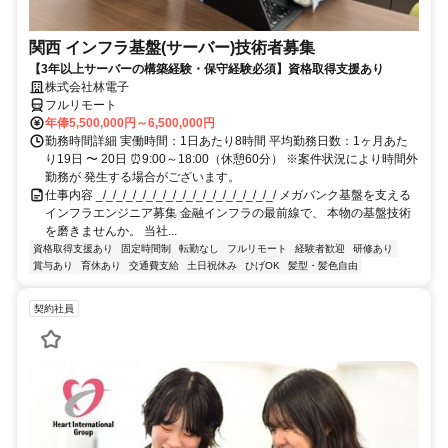
関西 インフラ基盤(サーバー)技術者募集
【3年以上サーバーの構築経験・保守経験必須】資格取得支援あり
株式会社林電子
フルリモート
年俸5,500,000円～6,500,000円
勤務時間詳細 実働時間：1日あたり8時間 平均勤務日数：1ヶ月あた
り19日 〜 20日 ⏰9:00～18:00（休憩60分） ※案件状況により時間外
勤務が 発生する場合がございます。
仕事内容 _/_/_/_/_/_/_/_/_/_/_/_/_/_/_/_/_/_/ メガバンク基盤を支える
インフラエンジニア募集 金融インフラの最前線で、 本物の基盤技術
を磨きませんか。 当社...
資格取得支援あり
固定時間制
転勤なし
フルリモート
経験者歓迎
研修あり
賞与あり
育休あり
交通費支給
土日祝休み
ひげOK
髪型・髪色自由
契約社員