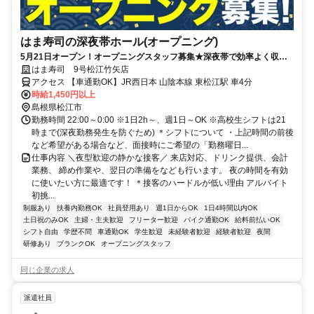
はま寿司の深夜帯ホール(オープニング)
5月21日オープン！オープニングスタッフ募集★深夜帯で効率よく収入
アップ！フリーターが多数活躍する環境で高時給で働きませんか？
はま寿司 9号松江竹矢店
アクセス 【車通勤OK】JR西日本 山陰本線 東松江駅 車4分
時給1,450円以上
島根県松江市
勤務時間 22:00～0:00 ※1日2h～、週1日～OK ※高校生シフトは21
時まで(深夜勤務発生を防ぐため) ＊シフトについて ・上記時間の前後
など希望がある場合など、面接時にご希望の「勤務曜日...
仕事内容 ＼夜型歓迎の静かな接客／ 来店対応、ドリンク提供、会計
業務、 締め作業や、翌日の準備をなども行います。 夜の時間を有効
に使いたい方に最適です！ ＊接客のハードルが低い理由 アルバイト
初挑...
制服あり
扶養内勤務OK
社員登用あり
週1日からOK
1日4時間以内OK
土日祝のみOK
主婦・主夫歓迎
フリーター歓迎
バイク通勤OK
給料前払いOK
シフト自由
学歴不問
車通勤OK
学生歓迎
未経験者歓迎
経験者歓迎
夜間
研修あり
ブランクOK
オープニングスタッフ
同じ企業の求人
派遣社員