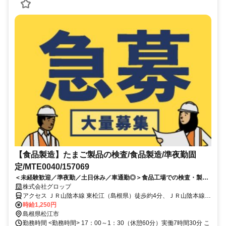
【食品製造】たまご製品の検査/食品製造/準夜勤固
定/MTE0040/157069
＜未経験歓迎／準夜勤／土日休み／車通勤◎＞食品工場での検査・製造
業務！長期就業可能なお仕事です♪
株式会社グロップ
アクセス ＪＲ山陰本線 東松江（島根県）徒歩約4分、ＪＲ山陰本線
揖屋徒歩約47分、ＪＲ山陰本線 松江南口徒歩約77分 JR東松江駅から
時給1,250円
車で約10分
島根県松江市
勤務時間 <勤務時間> 17：00～1：30（休憩60分）実働7時間30分 こ