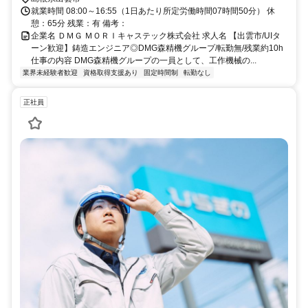
就業時間 08:00～16:55（1日あたり所定労働時間07時間50分） 休
憩：65分 残業：有 備考：
企業名 ＤＭＧ ＭＯＲＩキャステック株式会社 求人名 【出雲市/UIタ
ーン歓迎】鋳造エンジニア◎DMG森精機グループ/転勤無/残業約10h
仕事の内容 DMG森精機グループの一員として、工作機械の...
業界未経験者歓迎
資格取得支援あり
固定時間制
転勤なし
正社員