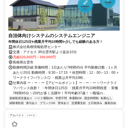
自治体向けシステムのシステムエンジニア
年間休日125日✨残業月平均10時間✨少しでも経験のある方！
株式会社島根情報処理センター
交通・アクセス JR出雲市駅より徒歩10分
月給220,000円～300,000円
島根県出雲市
勤務時間詳細 実働時間：1日あたり7時間45分 平均勤務日数：1ヶ月
あたり20日 勤務時間：8:30～17:15 ＊休憩時間：12：00～13：00 ⭐
ワークライフバランス◎ ・残業は月平均10時...
仕事内容 ー・ー・ー【アピールポイント】ー・ー・ー ✨ワークライ
フバランス抜群！ ・年間休日125日 ・残業月平均10時間程度 ・実働
7時間45分 ✨20代が多く活躍中！平均年齢37歳！ ✨職場の...
資格取得支援あり
バイク通勤OK
学歴不問
車通勤OK
固定時間制
転勤なし
経験者歓迎
賞与あり
ブランクOK
育休あり
交通費支給
土日祝休み
服装自由
アルバイト・パート