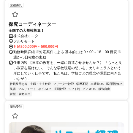
業務委託
探究コーディネーター
全国での大規模募集！
株式会社ミエタ
フルリモート
月給200,000円～500,000円
勤務時間詳細 ※対応案件による 基本的には 9：00～18：00 目安 ※
週2～5日程度の出勤
仕事内容 【日本の教育を、一緒に前進させませんか？】 「もっと良
い教育を届けたい」 そんな学校現場の想いを、カリキュラムという
形にしていく仕事です。 私たちは、学校ごとの理念や課題に向き合
いながら...
社員登用あり
主婦・主夫歓迎
フリーター歓迎
学歴不問
車通勤OK
即日勤務OK
英語
フルリモート
ネイルOK
長期歓迎
シフト制
ピアスOK
服装自由
髪型・髪色自由
業務委託