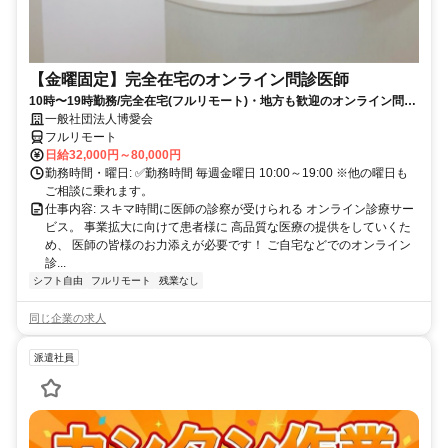
【金曜固定】完全在宅のオンライン問診医師
10時〜19時勤務/完全在宅(フルリモート)・地方も歓迎のオンライン問診
業務
一般社団法人博愛会
フルリモート
日給32,000円～80,000円
勤務時間・曜日: ✅勤務時間 毎週金曜日 10:00～19:00 ※他の曜日も
ご相談に乗れます。
仕事内容: スキマ時間に医師の診察が受けられる オンライン診療サー
ビス。 事業拡大に向けて患者様に 高品質な医療の提供をしていくた
め、 医師の皆様のお力添えが必要です！ ご自宅などでのオンライン
診...
シフト自由
フルリモート
残業なし
同じ企業の求人
派遣社員