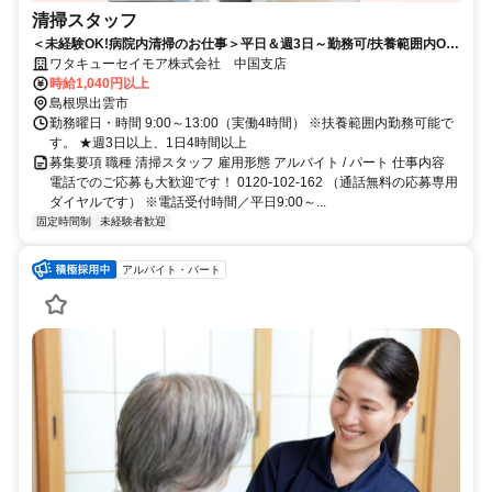
清掃スタッフ
＜未経験OK!病院内清掃のお仕事＞平日＆週3日～勤務可/扶養範囲内OK/
マイカー通勤可♪
ワタキューセイモア株式会社 中国支店
時給1,040円以上
島根県出雲市
勤務曜日・時間 9:00～13:00（実働4時間） ※扶養範囲内勤務可能で
す。 ★週3日以上、1日4時間以上
募集要項 職種 清掃スタッフ 雇用形態 アルバイト / パート 仕事内容
電話でのご応募も大歓迎です！ 0120-102-162 （通話無料の応募専用
ダイヤルです） ※電話受付時間／平日9:00～...
固定時間制
未経験者歓迎
アルバイト・パート