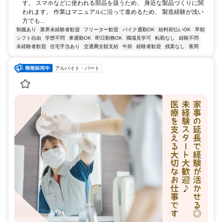
す。 スマホなどに使われる部品を扱うため、 身近な製品づくりに関
われます。 作業はマニュアルに沿って進めるため、 製造経験が浅い
方でも...
制服あり
業界未経験者歓迎
フリーター歓迎
バイク通勤OK
給料前払いOK
早朝
シフト自由
学歴不問
車通勤OK
即日勤務OK
職場見学可
転勤なし
経験不問
未経験者歓迎
住宅手当あり
交通費全額支給
午前
経験者歓迎
残業なし
夜間
アルバイト・パート