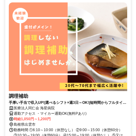
調理補助
手厚い手当で収入UP!|選べるシフト×週3日～OK!|短時間からフルタイム
まで相談可|応募後は来社不要!電話面談OK!|年齢・経験・資格不問OK!|
医療法人同仁会 海星病院
地域に根ざした病院でのカンタン調理補助|パート・アルバイト|島根県出
通勤アクセス ・マイカー通勤OK(無料Pあり)
雲市大津町
時給1,050円～1,200円
島根県出雲市
勤務時間 ①6:10～10:00（休憩なし） ②9:00～15:00（休憩60分）
③10:30～19:00（休憩60分） ④15:00～19:00（休憩なし） ⑤又は