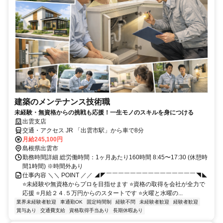
建築のメンテナンス技術職
未経験・無資格からの挑戦も応援！一生モノのスキルを身につける
出雲支店
交通・アクセス JR 「出雲市駅」から車で8分
月給245,100円
島根県出雲市
勤務時間詳細 総労働時間：1ヶ月あたり160時間 8:45〜17:30 (休憩時
間1時間) ※時間外あり
仕事内容 ＼＼ POINT ／／ ◢◤￣￣￣￣￣￣￣￣￣￣￣￣￣￣￣◥◣
⭐未経験や無資格からプロを目指せます ⭐資格の取得を会社が全力で
応援 ⭐月給２４.５万円からのスタートです ⭐火曜と水曜の...
業界未経験者歓迎
車通勤OK
固定時間制
経験不問
未経験者歓迎
経験者歓迎
賞与あり
交通費支給
資格取得手当あり
長期休暇あり