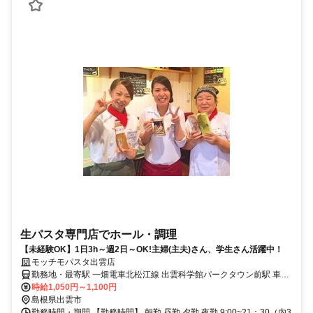
生パスタ専門店でホール・調理
【未経験OK】1日3h～週2日～OK!主婦(主夫)さん、学生さん活躍中！
モッチモパスタ出雲店
勤務地・最寄駅 一畑電車北松江線 出雲科学館パークタウン前駅 車で
5分 マイカー通勤もOKです♪
時給1,050円～1,100円
島根県出雲市
勤務時間・期間 【勤務時間】 朝勤 昼勤 夕勤 夜勤 9:00~21：30（内3