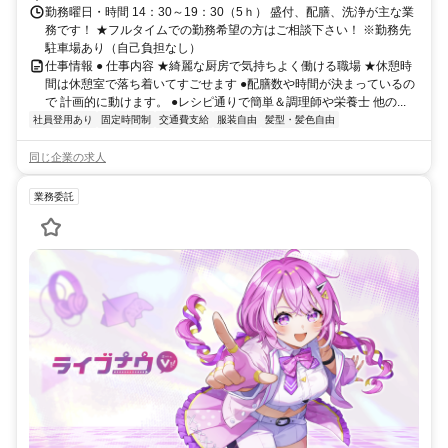
勤務曜日・時間 14：30～19：30（5ｈ） 盛付、配膳、洗浄が主な業
務です！ ★フルタイムでの勤務希望の方はご相談下さい！ ※勤務先
駐車場あり（自己負担なし）
仕事情報 ● 仕事内容 ★綺麗な厨房で気持ちよく働ける職場 ★休憩時
間は休憩室で落ち着いてすごせます ●配膳数や時間が決まっているの
で 計画的に動けます。 ●レシピ通りで簡単＆調理師や栄養士 他の...
社員登用あり
固定時間制
交通費支給
服装自由
髪型・髪色自由
同じ企業の求人
業務委託