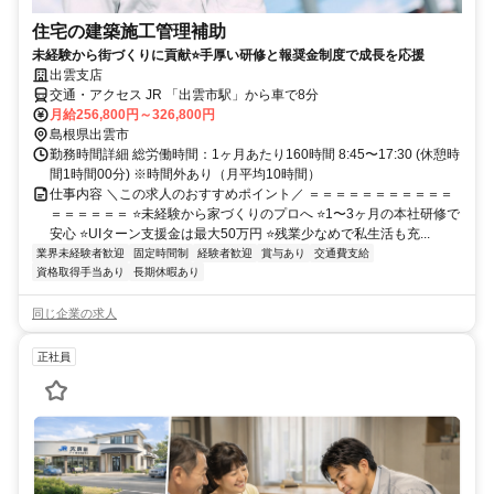
住宅の建築施工管理補助
未経験から街づくりに貢献⭐手厚い研修と報奨金制度で成長を応援
出雲支店
交通・アクセス JR 「出雲市駅」から車で8分
月給256,800円～326,800円
島根県出雲市
勤務時間詳細 総労働時間：1ヶ月あたり160時間 8:45〜17:30 (休憩時
間1時間00分) ※時間外あり（月平均10時間）
仕事内容 ＼この求人のおすすめポイント／ ＝＝＝＝＝＝＝＝＝＝＝
＝＝＝＝＝＝ ⭐未経験から家づくりのプロへ ⭐1〜3ヶ月の本社研修で
安心 ⭐UIターン支援金は最大50万円 ⭐残業少なめで私生活も充...
業界未経験者歓迎
固定時間制
経験者歓迎
賞与あり
交通費支給
資格取得手当あり
長期休暇あり
同じ企業の求人
正社員