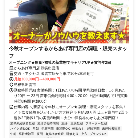
今秋オープンするからあげ専門店の調理・販売スタッ
フ
オープニング★飲食×福祉の新業態でキャリアUP★賞与年2回
からあげ専門店 鶏笑出雲店
交通・アクセス 出雲市駅から車で10分/車通勤可
月給300,000円～400,000円
島根県出雲市
勤務時間詳細 実働時間：1日あたり8時間 平均勤務日数：1ヶ月あた
り20日 〜 23日 変形労働時間制 4:00～20:00 上記の時間内で1日実働
時間8時間 休憩60分
仕事内容 ＼新店を今年秋にオープン★ 調理・販売スタッフを募集！
／ ✨飲食経験を活かしたい方大歓迎 ✨月給30万円以上＋賞与年2回 ✨
週休2日制&1日の実働8時間 ✨大分中津発祥のからあげ専門店！...
業界未経験者歓迎
変形労働時間制
主婦・主夫歓迎
フリーター歓迎
バイク通勤OK
早朝
学歴不問
車通勤OK
転勤なし
経験不問
未経験者歓迎
午前
経験者歓迎
夜間
有資格者歓迎
研修あり
夕方
ブランクOK