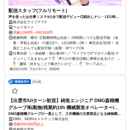
配信スタッフ(フルリモート)
声を使ったお仕事｜スマホ1台で配信デビュー◎顔出しナシ・1日1時間
～OK♪
株式会社ライブナウV
フルリモート
月給2,000円～600,000円
勤務時間・曜日: ⏰勤務時間は自由！ 24時間いつでも配信可能 （深
夜・早朝も自由） ⛅週1日〜、1日1時間～OK！ ⛺完全在宅OK！ 全
国どこからでも配信可能 ✨副業・WワークOK
仕事内容: ＼✨未経験・初心者OK✨／ "ライブナウV"でボイス配信 デ
ビューしてみませんか？ ✋「声だけの配信活動に興味があるけど…」
✋「趣味・好きなことで稼ぎたいけど…」 ✋「やってみた...
週1日からOK
フルリモート
在宅OK
正社員
【出雲市/UIターン歓迎】鋳造エンジニア DMG森精機
グループ/転勤無/残業約10h 機械製造オペレーター/ラ
DMG森精機グループの一員として、工作機械の主要部品となる鋳物製品
インマネージャー
の製造工程を担当いただきます。
DMG MORIキャステック株式会社
月給258,000円以上
島根県出雲市