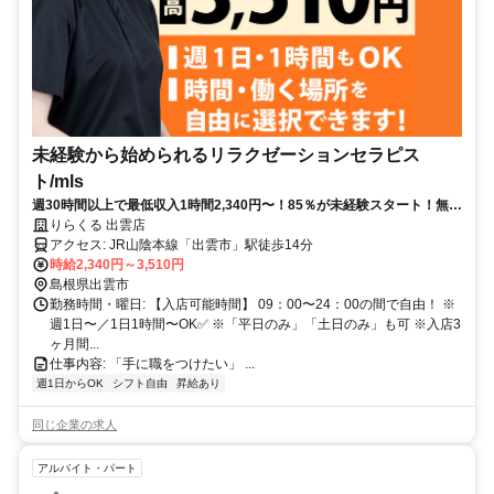
未経験から始められるリラクゼーションセラピス
ト/mls
週30時間以上で最低収入1時間2,340円〜！85％が未経験スタート！無料
トレで一生モノの技術を習得✅好きな時間に収入を得られます⏰【島根
りらくる 出雲店
県出雲市今市町北本町】
アクセス: JR山陰本線「出雲市」駅徒歩14分
時給2,340円～3,510円
島根県出雲市
勤務時間・曜日: 【入店可能時間】 09：00〜24：00の間で自由！ ※
週1日〜／1日1時間〜OK✅ ※「平日のみ」「土日のみ」も可 ※入店3
ヶ月間...
仕事内容: 「手に職をつけたい」 ...
週1日からOK
シフト自由
昇給あり
同じ企業の求人
アルバイト・パート