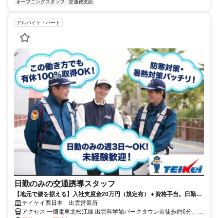
オープニングスタッフ
交通費支給
アルバイト・パート
日勤のみの交通誘導スタッフ
【地元で腰を据える】入社支度金20万円（規定有）＋資格手当。日勤の
みで「月収22万円以上」も目指せる安定環境。
テイケイ西日本 出雲営業所
アクセス 一畑電車北松江線 出雲科学館パークタウン前徒歩約6分、一