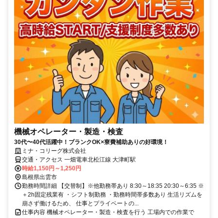
機械オペレーター・製造・検査
30代〜40代活躍中！ブランクOK×寮費補助ありの好環境！
ミナ・コリーグ株式会社
交通・アクセス 一畑電車北松江線 大津町駅
時給1,150円～1,250円
島根県出雲市
勤務時間詳細 【交替制】※他勤務帯あり 8:30～18:35 20:30～6:35 ※
＋2h固定残業有 ・シフト制勤務 ・勤務時間帯多数あり 生活リズムを
崩さず働けるため、 仕事とプライベートの...
仕事内容 機械オペレーター・製造・検査を行う 工場内での作業で