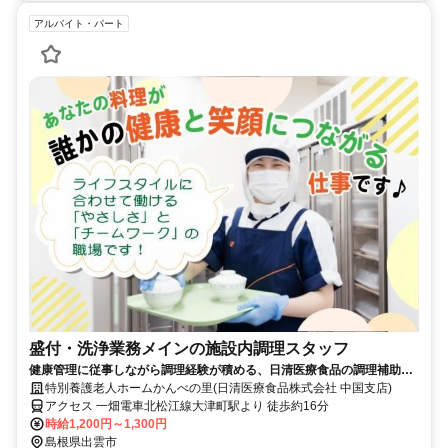
アルバイト・パート
盛付・洗浄業務メインの施設内調理スタッフ
健康管理に従事しながら調理経験が積める、日清医療食品の調理補助
（パート・アルバイト）求人
特別養護老人ホームかんべの里(日清医療食品株式会社 中国支店)
アクセス 一畑電車北松江線大津町駅より 徒歩約16分
時給1,200円～1,300円
島根県出雲市