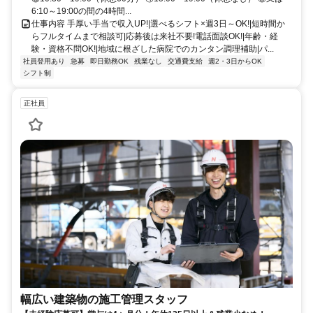
6:10～19:00の間の4時間...
仕事内容 手厚い手当で収入UP!|選べるシフト×週3日～OK!|短時間か
らフルタイムまで相談可|応募後は来社不要!電話面談OK!|年齢・経
験・資格不問OK!|地域に根ざした病院でのカンタン調理補助|パ...
社員登用あり
急募
即日勤務OK
残業なし
交通費支給
週2・3日からOK
シフト制
正社員
幅広い建築物の施工管理スタッフ