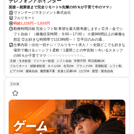
テレフォンアポインター
面接～就業後まで完全リモート✨先輩の95％が子育て中のママ♫
ヴァンテージマネジメント株式会社
フルリモート
時給1,226円～1,920円
勤務時間詳細 完全シフト制 希望を最大限考慮します♫ ⏰月～金でシ
フト自由！ （稼働目安時間： 9:00～17:00 ） ※週9時間以上の稼働を
想定 ⏰お好きな時間帯で1日3時間～！ ⏰平日のみの週...
仕事内容 ✨出社一切ナシ！フルリモート求人！ ✨全国どこでも好きな
場所で働ける♫ ✨シフト柔軟！1週間ごとの申告制 ✨今いるスタッフ
の95％が子育てママ ༶ ༶ ༶ ༶ ༶ ༶ ༶ ༶ ༶ ༶ ༶ ༶...
主婦・主夫歓迎
フリーター歓迎
シフト自由
学歴不問
即日勤務OK
フルリモート
経験者歓迎
ネイルOK
在宅OK
ブランクOK
長期歓迎
シフト制
ピアスOK
服装自由
履歴書不要
友達と応募OK
ひげOK
髪型・髪色自由
正社員