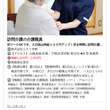
訪問介護の介護職員
WワークOKです。土日祝は時給１００円アップ！空き時間に訪問介護の
お仕事を始めてみませんか？
株式会社ニチイ学館
【アクセス】 山陰本線(京都－下関)出雲市駅 車10分 ■住 所 島根県 出
時給1,225円～1,425円
雲市 大津朝倉3-4-5 ■アクセス 山陰本線(京都－下関)出雲市駅 車10分
島根県出雲市
【勤務日数】 週1日以上 【勤務時間】 週1日以上／シフト制 週1日～
相談可能です。 ※朝だけ、夕だけの勤務も可能です。 一人ひとりの1
ヶ月の契約時間にあわせて、１日の勤務時間や場所を決定しま...
【職種】 訪問介護 介護職員 【雇用形態】 パート・アルバイト
制服あり
業界未経験者歓迎
育休延長あり
ランチタイム
扶養内勤務OK
社員登用あり
無料研修
週1日からOK
副業・WワークOK
1日4時間以内OK
土日祝のみOK
主婦・主夫歓迎
60代も応募可
資格取得支援あり
長期
フリーター歓迎
社会保険あり
産休・育休取得実績あり
早朝
午後
同じ企業の求人