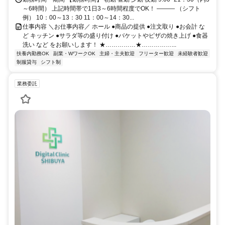
～6時間） 上記時間帯で1日3～6時間程度でOK！ ――― （シフト
例） 10：00～13：30 11：00～14：30...
仕事内容 ＼お仕事内容／ ホール ●商品の提供 ●注文取り ●お会計 な
ど キッチン ●サラダ等の盛り付け ●バケットやピザの焼き上げ ●食器
洗い など をお願いします！ ★……………★……………...
扶養内勤務OK
副業・WワークOK
主婦・主夫歓迎
フリーター歓迎
未経験者歓迎
制服貸与
シフト制
業務委託