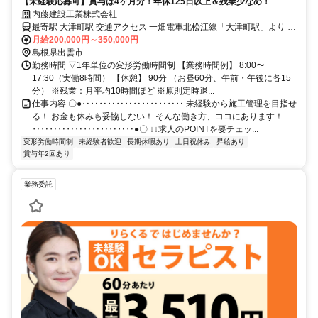
【未経験応募可】賞与は4ヶ月分！年休125日以上＆残業少なめ！
内藤建設工業株式会社
最寄駅 大津町駅 交通アクセス 一畑電車北松江線「大津町駅」より 徒
月給200,000円～350,000円
歩5分 ※駅近5分以内 ※車通勤OK
島根県出雲市
勤務時間 ▽1年単位の変形労働時間制 【業務時間例】 8:00〜
17:30（実働8時間） 【休憩】 90分 （お昼60分、午前・午後に各15
分） ※残業：月平均10時間ほど ※原則定時退...
仕事内容 〇●‥‥‥‥‥‥‥‥‥‥‥‥ 未経験から施工管理を目指せ
る！ お金も休みも妥協しない！ そんな働き方、ココにあります！
‥‥‥‥‥‥‥‥‥‥‥‥●〇 ↓↓求人のPOINTを要チェッ...
変形労働時間制
未経験者歓迎
長期休暇あり
土日祝休み
昇給あり
賞与年2回あり
業務委託