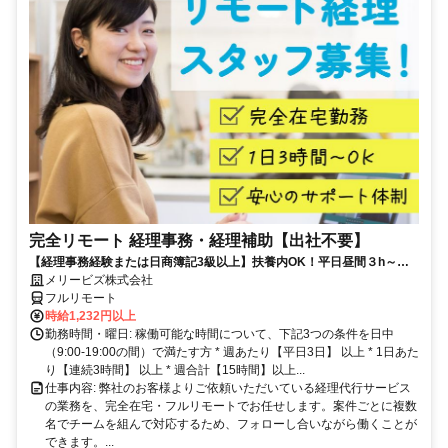
完全リモート 経理事務・経理補助【出社不要】
【経理事務経験または日商簿記3級以上】扶養内OK！平日昼間３h～。
完全在宅で育児・介護中の方も大歓迎♪
メリービズ株式会社
フルリモート
時給1,232円以上
勤務時間・曜日: 稼働可能な時間について、下記3つの条件を日中
（9:00-19:00の間）で満たす方 * 週あたり【平日3日】 以上 * 1日あた
り【連続3時間】 以上 * 週合計【15時間】以上...
仕事内容: 弊社のお客様よりご依頼いただいている経理代行サービス
の業務を、完全在宅・フルリモートでお任せします。案件ごとに複数
名でチームを組んで対応するため、フォローし合いながら働くことが
できます。...