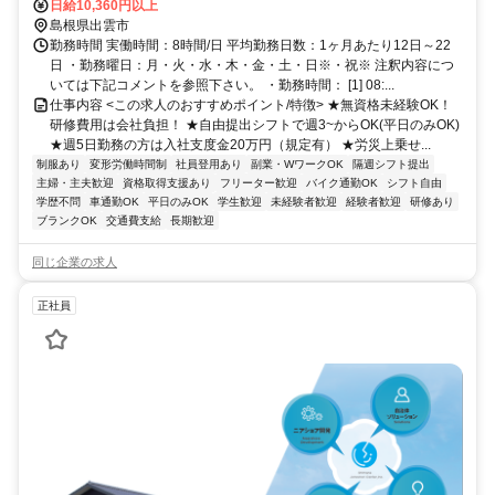
畑電車北松江線 大津町徒歩約12分、一畑電車北松江線 電鉄出雲市徒
日給10,360円以上
歩約13分
島根県出雲市
勤務時間 実働時間：8時間/日 平均勤務日数：1ヶ月あたり12日～22
日 ・勤務曜日：月・火・水・木・金・土・日※・祝※ 注釈内容につ
いては下記コメントを参照下さい。 ・勤務時間： [1] 08:...
仕事内容 <この求人のおすすめポイント/特徴> ★無資格未経験OK！
研修費用は会社負担！ ★自由提出シフトで週3~からOK(平日のみOK)
★週5日勤務の方は入社支度金20万円（規定有） ★労災上乗せ...
制服あり
変形労働時間制
社員登用あり
副業・WワークOK
隔週シフト提出
主婦・主夫歓迎
資格取得支援あり
フリーター歓迎
バイク通勤OK
シフト自由
学歴不問
車通勤OK
平日のみOK
学生歓迎
未経験者歓迎
経験者歓迎
研修あり
ブランクOK
交通費支給
長期歓迎
同じ企業の求人
正社員