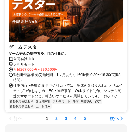
ゲームテスター
ゲーム好きの集中力を、ITの仕事に。
合同会社Link
フルリモート
月給267,000円～350,000円
勤務時間詳細 総労働時間：1ヶ月あたり160時間 9:30〜18:30(実働8
時間)
仕事内容 ●募集背景 合同会社Linkでは、生成AIを取り入れたクリエイ
ティブ制作をはじめ、EC・物販事業、Webサイト制作、システム関
連のサポートなど、幅広いサービスを展開しています。 その中で...
資格取得支援あり
固定時間制
フルリモート
午前
研修あり
夕方
資格取得手当あり
土日祝休み
前へ
次へ
1
2
3
4
5