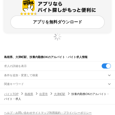
アプリを無料ダウンロード
島根県、大津町駅、扶養内勤務OKのアルバイト・バイト求人情報
求人の詳細を表示
条件を追加・変更して検索
市区町村を追加・変更
関連キーワード
完全在宅ワーク 全国
シール貼り 在宅
現在地周辺
ガチャガチャ
犬カフェ
島根県
駅を追加・変更
バイトTOP
島根県
出雲市
大津町駅
扶養内勤務OKのアルバイト・
島根県
すべて
バイト・求人
松江市
浜田市
出雲市
益田市
大田市
安来市
江津市
雲南市
八束郡
仁多郡
飯石郡
職種を追加・変更
JR山陰本線(米子～益田)
簸川郡
邑智郡
鹿足郡
隠岐郡
安来駅
荒島駅
揖屋駅
東松江駅
松江駅
乃木駅
玉造温泉駅
来待駅
宍道駅
荘原駅
直江駅
飲食・フードサービス
特徴を追加・変更
西出雲駅
出雲神西駅
江南駅
小田駅
田儀駅
波根駅
久手駅
大田市駅
静間駅
五十猛駅
飲食・フードサービス
すべて
ヘルプ・お問い合わせ
サイトマップ
利用規約・プライバシーポリシー
仁万駅
馬路駅
湯里駅
温泉津駅
石見福光駅
黒松駅
浅利駅
江津駅
都野津駅
敬川駅