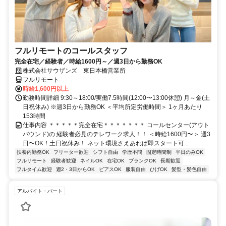
フルリモートのコールスタッフ
完全在宅／経験者／時給1600円～／週3日から勤務OK
株式会社サウザンズ 東日本橋営業所
フルリモート
時給1,600円以上
勤務時間詳細 9:30～18:00/実働7.5時間(12:00〜13:00休憩) 月～金(土
日祝休み) ※週3日から勤務OK ＜平均所定労働時間＞ 1ヶ月あたり
153時間
仕事内容 ＊＊＊＊＊完全在宅＊＊＊＊＊＊＊ コールセンター(アウト
バウンド)の 経験者必見のテレワーク求人！！ ＜時給1600円〜＞ 週3
日〜OK！土日祝休み！ ネット環境さえあれば即スタート可...
扶養内勤務OK
フリーター歓迎
シフト自由
学歴不問
固定時間制
平日のみOK
フルリモート
経験者歓迎
ネイルOK
在宅OK
ブランクOK
長期歓迎
フルタイム歓迎
週2・3日からOK
ピアスOK
服装自由
ひげOK
髪型・髪色自由
アルバイト・パート