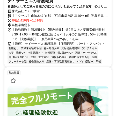
デイサービスの看護職員
看護師としてご利用者様の力になりたいと思ってくださる方！心よりお
待ちしております。
株式会社ニチイ学館
【アクセス】 山陰本線(京都－下関)出雲市駅 車10分 ■住 所 島根県 出
時給1,410円～1,510円
雲市 大津朝倉3-4-5 ■アクセス 山陰本線(京都－下関)出雲市駅 車10分
島根県出雲市
【勤務日数】 週2日以上 【勤務時間】 週2日以上／変形労働時間制
8:30~17:00 ※時間は相談に応じます 1ヶ月の労働時間：50～80時間
／月 【勤務期間】 ・雇用期間の定めあり：初年...
【職種】 デイサービス 看護職員 【雇用形態】 パート・アルバイト
制服あり
業界未経験者歓迎
育休延長あり
変形労働時間制
ランチタイム
扶養内勤務OK
社員登用あり
無料研修
週1日からOK
副業・WワークOK
1日4時間以内OK
主婦・主夫歓迎
60代も応募可
資格取得支援あり
長期
フリーター歓迎
社会保険あり
産休・育休取得実績あり
バイク通勤OK
早朝
契約社員