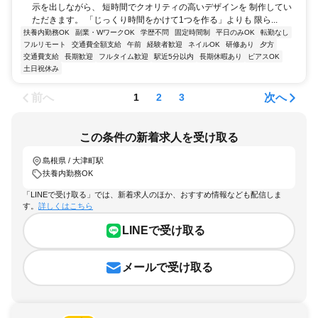
示を出しながら、 短時間でクオリティの高いデザインを 制作してい
ただきます。 「じっくり時間をかけて1つを作る」よりも 限ら...
扶養内勤務OK
副業・WワークOK
学歴不問
固定時間制
平日のみOK
転勤なし
フルリモート
交通費全額支給
午前
経験者歓迎
ネイルOK
研修あり
夕方
交通費支給
長期歓迎
フルタイム歓迎
駅近5分以内
長期休暇あり
ピアスOK
土日祝休み
前へ
次へ
1
2
3
この条件の新着求人を受け取る
島根県 / 大津町駅
扶養内勤務OK
「LINEで受け取る」では、新着求人のほか、おすすめ情報なども配信しま
す。
詳しくはこちら
LINEで受け取る
メールで受け取る