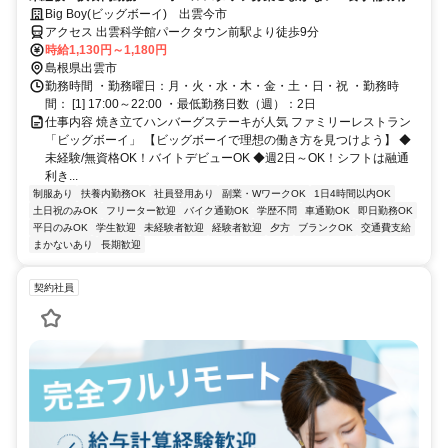
メニューから半額で食べられます！【土日祝勤務歓迎！】
Big Boy(ビッグボーイ) 出雲今市
アクセス 出雲科学館パークタウン前駅より徒歩9分
時給1,130円～1,180円
島根県出雲市
勤務時間 ・勤務曜日：月・火・水・木・金・土・日・祝 ・勤務時
間： [1] 17:00～22:00 ・最低勤務日数（週）：2日
仕事内容 焼き立てハンバーグステーキが人気 ファミリーレストラン
「ビッグボーイ」 【ビッグボーイで理想の働き方を見つけよう】 ◆
未経験/無資格OK！バイトデビューOK ◆週2日～OK！シフトは融通
利き...
制服あり
扶養内勤務OK
社員登用あり
副業・WワークOK
1日4時間以内OK
土日祝のみOK
フリーター歓迎
バイク通勤OK
学歴不問
車通勤OK
即日勤務OK
平日のみOK
学生歓迎
未経験者歓迎
経験者歓迎
夕方
ブランクOK
交通費支給
まかないあり
長期歓迎
契約社員