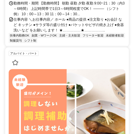
勤務時間・期間 【勤務時間】 朝勤 昼勤 夕勤 夜勤 9:00~21：30（内3
～6時間） 上記時間帯で1日3～6時間程度でOK！ ――― （シフト
例） 10：00～13：30 11：00～14：30...
仕事内容 ＼お仕事内容／ ホール ●商品の提供 ●注文取り ●お会計 な
ど キッチン ●サラダ等の盛り付け ●バケットやピザの焼き上げ ●食器
洗い など をお願いします！ ★……………★……………...
扶養内勤務OK
副業・WワークOK
主婦・主夫歓迎
フリーター歓迎
未経験者歓迎
制服貸与
シフト制
アルバイト・パート