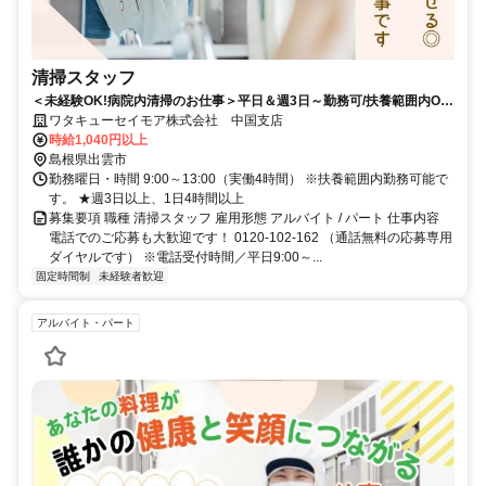
清掃スタッフ
＜未経験OK!病院内清掃のお仕事＞平日＆週3日～勤務可/扶養範囲内OK/
マイカー通勤可♪
ワタキューセイモア株式会社 中国支店
時給1,040円以上
島根県出雲市
勤務曜日・時間 9:00～13:00（実働4時間） ※扶養範囲内勤務可能で
す。 ★週3日以上、1日4時間以上
募集要項 職種 清掃スタッフ 雇用形態 アルバイト / パート 仕事内容
電話でのご応募も大歓迎です！ 0120-102-162 （通話無料の応募専用
ダイヤルです） ※電話受付時間／平日9:00～...
固定時間制
未経験者歓迎
アルバイト・パート