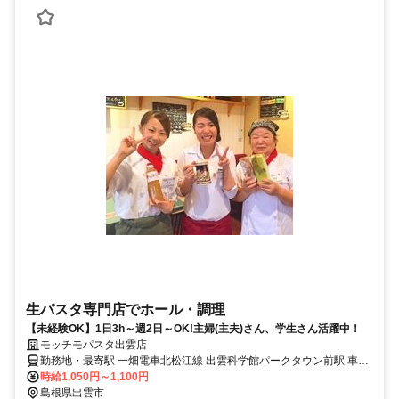
生パスタ専門店でホール・調理
【未経験OK】1日3h～週2日～OK!主婦(主夫)さん、学生さん活躍中！
モッチモパスタ出雲店
勤務地・最寄駅 一畑電車北松江線 出雲科学館パークタウン前駅 車で
5分 マイカー通勤もOKです♪
時給1,050円～1,100円
島根県出雲市