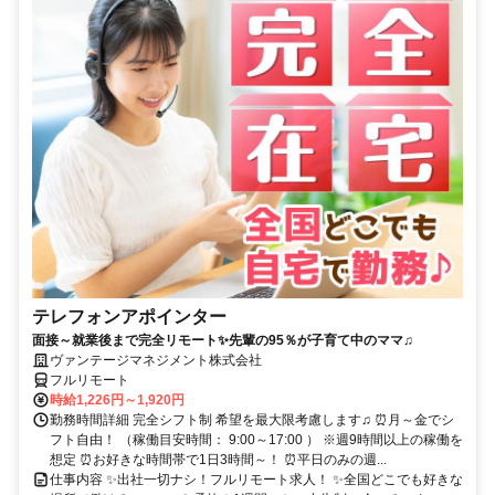
テレフォンアポインター
面接～就業後まで完全リモート✨先輩の95％が子育て中のママ♫
ヴァンテージマネジメント株式会社
フルリモート
時給1,226円～1,920円
勤務時間詳細 完全シフト制 希望を最大限考慮します♫ ⏰月～金でシ
フト自由！ （稼働目安時間： 9:00～17:00 ） ※週9時間以上の稼働を
想定 ⏰お好きな時間帯で1日3時間～！ ⏰平日のみの週...
仕事内容 ✨出社一切ナシ！フルリモート求人！ ✨全国どこでも好きな