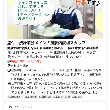
盛付・洗浄業務メインの施設内調理スタッフ
健康管理に従事しながら調理経験が積める、日清医療食品の調理補助
（パート・アルバイト）求人
特別養護老人ホームかんべの里(日清医療食品株式会社 中国支店)
アクセス 一畑電車北松江線大津町駅より 徒歩約16分
時給1,200円～1,300円
島根県出雲市
勤務曜日・時間 14：30～19：30（5ｈ） 盛付、配膳、洗浄が主な業
務です！ ★フルタイムでの勤務希望の方はご相談下さい！ ※勤務先
駐車場あり（自己負担なし）
仕事情報 ● 仕事内容 ★綺麗な厨房で気持ちよく働ける職場 ★休憩時
間は休憩室で落ち着いてすごせます ●配膳数や時間が決まっているの
で 計画的に動けます。 ●レシピ通りで簡単＆調理師や栄養士 他の...
社員登用あり
固定時間制
交通費支給
服装自由
髪型・髪色自由
アルバイト・パート