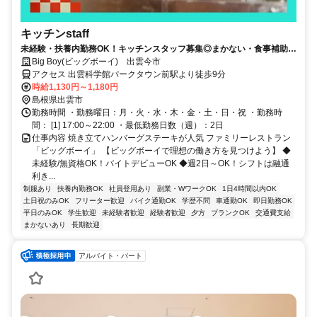
キッチンstaff
未経験・扶養内勤務OK！キッチンスタッフ募集◎まかない・食事補助
有！メニューから半額で食べられます！【土日祝勤務歓迎！】
Big Boy(ビッグボーイ) 出雲今市
アクセス 出雲科学館パークタウン前駅より徒歩9分
時給1,130円～1,180円
島根県出雲市
勤務時間 ・勤務曜日：月・火・水・木・金・土・日・祝 ・勤務時
間： [1] 17:00～22:00 ・最低勤務日数（週）：2日
仕事内容 焼き立てハンバーグステーキが人気 ファミリーレストラン
「ビッグボーイ」 【ビッグボーイで理想の働き方を見つけよう】 ◆
未経験/無資格OK！バイトデビューOK ◆週2日～OK！シフトは融通
利き...
制服あり
扶養内勤務OK
社員登用あり
副業・WワークOK
1日4時間以内OK
土日祝のみOK
フリーター歓迎
バイク通勤OK
学歴不問
車通勤OK
即日勤務OK
平日のみOK
学生歓迎
未経験者歓迎
経験者歓迎
夕方
ブランクOK
交通費支給
まかないあり
長期歓迎
アルバイト・パート