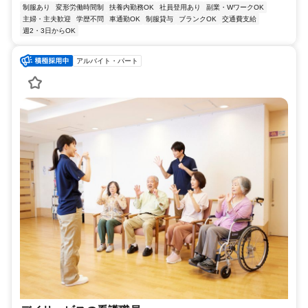
制服あり
変形労働時間制
扶養内勤務OK
社員登用あり
副業・WワークOK
主婦・主夫歓迎
学歴不問
車通勤OK
制服貸与
ブランクOK
交通費支給
週2・3日からOK
アルバイト・パート