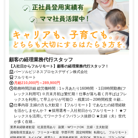
顧客の経理業務代行スタッフ
【入社日からフルリモート】顧客の経理業務代行スタッフ！
パーソルビジネスプロセスデザイン株式会社
フルリモート
月給210,000円～289,900円
勤務時間詳細 総労働時間：1ヶ月あたり160時間 ・1日8時間勤務(フ
レックス利用可) ※月末月初は繁忙期！仕事が落ち着く月半ばはフレ
ックスを利用して早上がりが可能◎ ・残業10～20時間程度 ※顧...
仕事内容 主婦の方も大歓迎！【フルリモート】であなたの経理経験
を活かしませんか？ ★採用選考～入社初日からフルリモート！ ★フ
レックスを活用してワークライフバランス抜群◎ ★主婦（夫）世代
が多く在籍...
業界未経験者歓迎
社員登用あり
副業・WワークOK
主婦・主夫歓迎
資格取得支援あり
フリーター歓迎
学歴不問
固定時間制
転勤なし
フルリモート
経験者歓迎
ネイルOK
残業なし
有資格者歓迎
在宅OK
賞与あり
ブランクOK