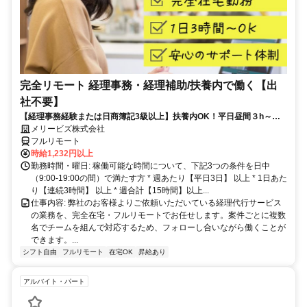
完全リモート 経理事務・経理補助/扶養内で働く【出
社不要】
【経理事務経験または日商簿記3級以上】扶養内OK！平日昼間３h～。
完全在宅で育児・介護中の方も大歓迎♪
メリービズ株式会社
フルリモート
時給1,232円以上
勤務時間・曜日: 稼働可能な時間について、下記3つの条件を日中
（9:00-19:00の間）で満たす方 * 週あたり【平日3日】 以上 * 1日あた
り【連続3時間】 以上 * 週合計【15時間】以上...
仕事内容: 弊社のお客様よりご依頼いただいている経理代行サービス
の業務を、完全在宅・フルリモートでお任せします。案件ごとに複数
名でチームを組んで対応するため、フォローし合いながら働くことが
できます。...
シフト自由
フルリモート
在宅OK
昇給あり
アルバイト・パート