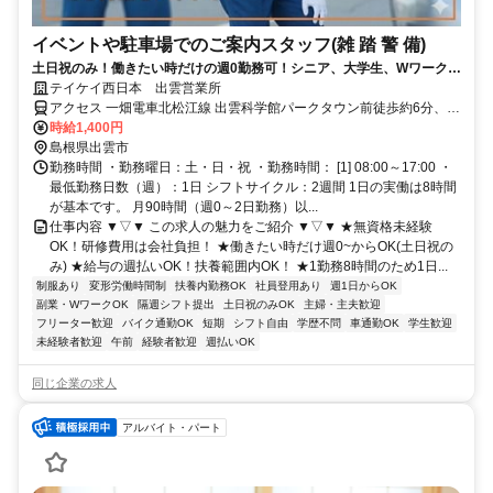
イベントや駐車場でのご案内スタッフ(雑 踏 警 備)
土日祝のみ！働きたい時だけの週0勤務可！シニア、大学生、Wワーク活
躍中！週払い可！扶養範囲内OK！
テイケイ西日本 出雲営業所
アクセス 一畑電車北松江線 出雲科学館パークタウン前徒歩約6分、一
畑電車北松江線 大津町徒歩約12分、一畑電車北松江線 電鉄出雲市徒
時給1,400円
歩約13分
島根県出雲市
勤務時間 ・勤務曜日：土・日・祝 ・勤務時間： [1] 08:00～17:00 ・
最低勤務日数（週）：1日 シフトサイクル：2週間 1日の実働は8時間
が基本です。 月90時間（週0～2日勤務）以...
仕事内容 ▼▽▼ この求人の魅力をご紹介 ▼▽▼ ★無資格未経験
OK！研修費用は会社負担！ ★働きたい時だけ週0~からOK(土日祝の
み) ★給与の週払いOK！扶養範囲内OK！ ★1勤務8時間のため1日...
制服あり
変形労働時間制
扶養内勤務OK
社員登用あり
週1日からOK
副業・WワークOK
隔週シフト提出
土日祝のみOK
主婦・主夫歓迎
フリーター歓迎
バイク通勤OK
短期
シフト自由
学歴不問
車通勤OK
学生歓迎
未経験者歓迎
午前
経験者歓迎
週払いOK
同じ企業の求人
アルバイト・パート