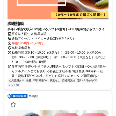
調理補助
手厚い手当で収入UP!|選べるシフト×週3日～OK!|短時間からフルタイム
まで相談可|応募後は来社不要!電話面談OK!|年齢・経験・資格不問OK!|
医療法人同仁会 海星病院
地域に根ざした病院でのカンタン調理補助|パート・アルバイト|島根県出
通勤アクセス ・マイカー通勤OK(無料Pあり)
雲市大津町
時給1,050円～1,200円
島根県出雲市
勤務時間 ①6:10～10:00（休憩なし） ②9:00～15:00（休憩60分）
③10:30～19:00（休憩60分） ④15:00～19:00（休憩なし） ⑤又は
6:10～19:00の間の4時間...
仕事内容 手厚い手当で収入UP!|選べるシフト×週3日～OK!|短時間か
らフルタイムまで相談可|応募後は来社不要!電話面談OK!|年齢・経
験・資格不問OK!|地域に根ざした病院でのカンタン調理補助|パ...
社員登用あり
急募
即日勤務OK
残業なし
交通費支給
週2・3日からOK
シフト制
業務委託