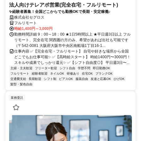
法人向けテレアポ営業(完全在宅・フルリモート)
✨経験者募集！全国どこからでも勤務OKで長期・安定稼働♪
株式会社セグロス
フルリモート
時給1,400円～3,000円
勤務時間詳細 9：00～18：00 ★1日5時間以上 ★平日週3日以上 フル
リモート、完全在宅 関西圏の方のみ、希望があれば出社も可能です
（〒542-0081 大阪府大阪市中央区南船場1丁目16-1...
仕事内容 ✅【完全在宅・フルリモート】 自宅や好きな場所から全国
どこでもお仕事可能✨ ✅【高時給スタート】 時給1400円〜3000円！
スキルや成果でしっかり還元✨ ✅【シフト自由度◎】 平日週3日〜...
主婦・主夫歓迎
フリーター歓迎
シフト自由
学歴不問
即日勤務OK
フルリモート
経験者歓迎
ネイルOK
研修あり
在宅OK
ブランクOK
交通費支給
長期歓迎
シフト制
ピアスOK
服装自由
友達と応募OK
ひげOK
髪型・髪色自由
業務委託