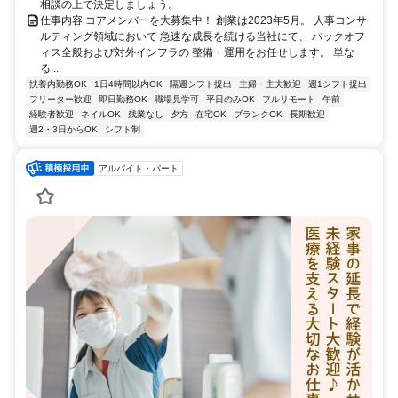
相談の上で決定しましょう。
仕事内容 コアメンバーを大募集中！ 創業は2023年5月。 人事コンサ
ルティング領域において 急速な成長を続ける当社にて、 バックオフ
ィス全般および対外インフラの 整備・運用をお任せします。 単な
る...
扶養内勤務OK
1日4時間以内OK
隔週シフト提出
主婦・主夫歓迎
週1シフト提出
フリーター歓迎
即日勤務OK
職場見学可
平日のみOK
フルリモート
午前
経験者歓迎
ネイルOK
残業なし
夕方
在宅OK
ブランクOK
長期歓迎
週2・3日からOK
シフト制
アルバイト・パート