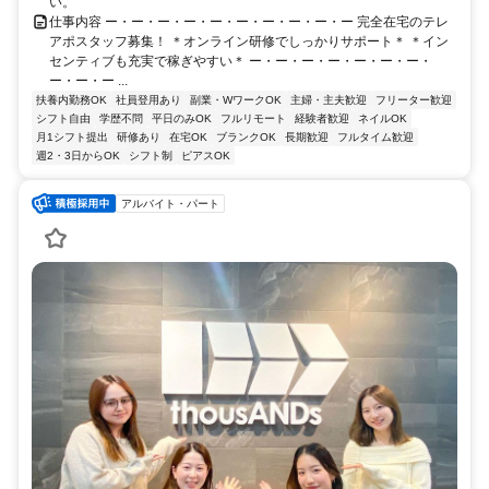
い。
仕事内容 ー・ー・ー・ー・ー・ー・ー・ー・ー・ー 完全在宅のテレ
アポスタッフ募集！ ＊オンライン研修でしっかりサポート＊ ＊イン
センティブも充実で稼ぎやすい＊ ー・ー・ー・ー・ー・ー・ー・
ー・ー・ー ...
扶養内勤務OK
社員登用あり
副業・WワークOK
主婦・主夫歓迎
フリーター歓迎
シフト自由
学歴不問
平日のみOK
フルリモート
経験者歓迎
ネイルOK
月1シフト提出
研修あり
在宅OK
ブランクOK
長期歓迎
フルタイム歓迎
週2・3日からOK
シフト制
ピアスOK
アルバイト・パート