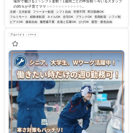
場所で働ける♫ ✨シフト柔軟！1週間ごとの申告制 ✨今いるスタッフ
の95％が子育てママ ༶ ༶ ༶ ༶ ༶ ༶ ༶ ༶ ༶ ༶ ༶ ༶...
主婦・主夫歓迎
フリーター歓迎
シフト自由
学歴不問
即日勤務OK
フルリモート
経験者歓迎
ネイルOK
在宅OK
ブランクOK
長期歓迎
シフト制
ピアスOK
服装自由
履歴書不要
友達と応募OK
ひげOK
髪型・髪色自由
アルバイト・パート