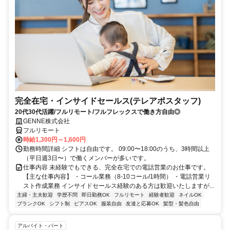
完全在宅・インサイドセールス(テレアポスタッフ)
20代30代活躍/フルリモート/フルフレックスで働き方自由◎
GENNE株式会社
フルリモート
時給1,300円～1,600円
勤務時間詳細 シフトは自由です。 09:00〜18:00のうち、3時間以上
（平日週3日〜）で働くメンバーが多いです。
仕事内容 未経験でもできる、完全在宅での電話営業のお仕事です。
【主な仕事内容】 ・コール業務（8-10コール/1時間） ・電話営業リ
スト作成業務 インサイドセールス経験のある方は歓迎いたしますが...
主婦・主夫歓迎
学歴不問
即日勤務OK
フルリモート
経験者歓迎
ネイルOK
ブランクOK
シフト制
ピアスOK
服装自由
友達と応募OK
髪型・髪色自由
アルバイト・パート