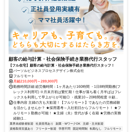
顧客の給与計算・社会保険手続き業務代行スタッフ
【フル在宅】顧客の給与計算・社会保険手続き業務代行スタッフ！
パーソルビジネスプロセスデザイン株式会社
フルリモート
月給210,000円～289,900円
勤務時間詳細 総労働時間：1ヶ月あたり160時間 ・1日8時間勤務(フ
レックス利用可) ※月末月初は繁忙期！仕事が落ち着く月半ばはフレ
ックスを利用して早上がりが可能◎ ・残業10～20時間程度 ※顧...
仕事内容 主婦の方も大歓迎！【フルリモート】であなたの労務経験
を活かしませんか？ ★採用選考～入社初日からフルリモート！ ★フ
ルリモート勤務が可能！ ★主婦（夫）世代が多く在籍 ★労務の実務
経験(1...
業界未経験者歓迎
社員登用あり
副業・WワークOK
主婦・主夫歓迎
資格取得支援あり
フリーター歓迎
学歴不問
固定時間制
転勤なし
フルリモート