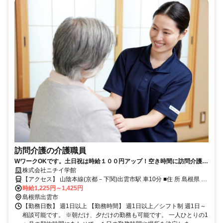
訪問介護の介護職員
WワークOKです。土日祝は時給１００円アップ！空き時間に訪問介護の
お仕事を始めてみませんか？
株式会社ニチイ学館
【アクセス】 山陰本線(京都－下関)出雲市駅 車10分 ■住 所 島根県 出
時給1,225円～1,425円
雲市 大津朝倉3-4-5 ■アクセス 山陰本線(京都－下関)出雲市駅 車10分
島根県出雲市
【勤務日数】 週1日以上 【勤務時間】 週1日以上／シフト制 週1日～
相談可能です。 ※朝だけ、夕だけの勤務も可能です。 一人ひとりの1