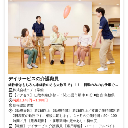
デイサービスの介護職員
経験者はもちろん未経験の方も大歓迎です！！ 日勤のみのお仕事で
す。送迎業務できる方歓迎！
株式会社ニチイ学館
【アクセス】 山陰本線(京都－下関)出雲市駅 車10分 ■住 所 島根県 出
時給1,148円～1,188円
雲市 大津朝倉3-4-5 ■アクセス 山陰本線(京都－下関)出雲市駅 車10分
島根県出雲市
【勤務日数】 週2日以上 【勤務時間】 週2日以上／変形労働時間制 週
2日程度の勤務です。相談に応じます。 1ヶ月の労働時間：50～100
時間／月 【勤務期間】 ・雇用期間の定めあり：初年度、...
【職種】 デイサービス 介護職員 【雇用形態】 パート・アルバイト