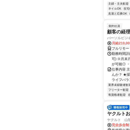
主婦・主夫歓迎
ネイルOK
在宅
友達と応募OK
契約社員
顧客の経
パーソルビジ
月給210,0
フルリモー
勤務時間詳
可) ※月
が可能◎ ・
仕事内容 
んか？ ★
ライフバラ
業界未経験者歓
フリーター歓迎
有資格者歓迎
ヤクルト
ヤクルト 山
完全歩合制