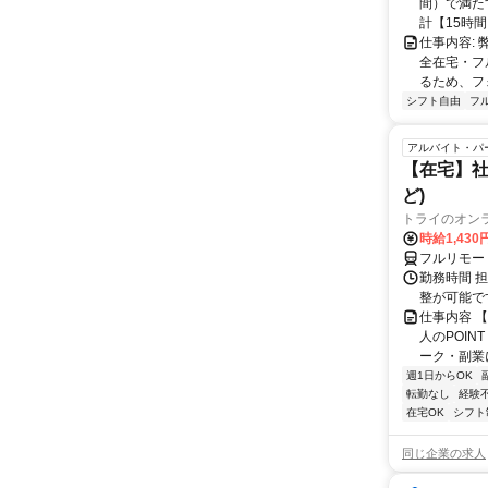
間）で満たす
計【15時間】
仕事内容:
全在宅・フ
るため、フ
シフト自由
フ
アルバイト・パ
【在宅】社
ど)
トライのオン
時給1,430
フルリモー
勤務時間 
整が可能で
仕事内容 
人のPOIN
ーク・副業に
週1日からOK
転勤なし
経験
在宅OK
シフト
同じ企業の求人