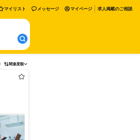
マイリスト
メッセージ
マイページ
求人掲載のご相談
存
関連度順