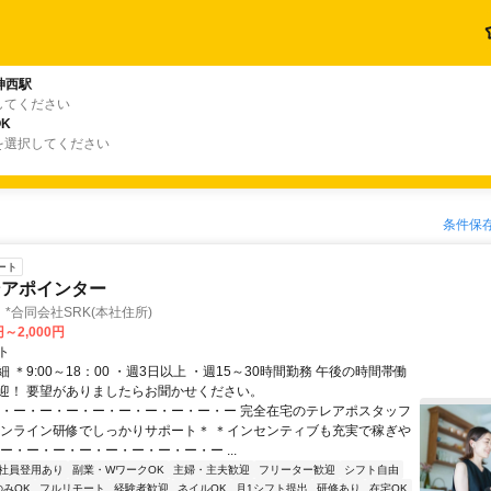
神西駅
してください
K
を選択してください
条件保
ート
ンアポインター
*合同会社SRK(本社住所)
円～2,000円
ト
 ＊9:00～18：00 ・週3日以上 ・週15～30時間勤務 午後の時間帯働
迎！ 要望がありましたらお聞かせください。
ー・ー・ー・ー・ー・ー・ー・ー・ー・ー 完全在宅のテレアポスタッフ
オンライン研修でしっかりサポート＊ ＊インセンティブも充実で稼ぎや
ー・ー・ー・ー・ー・ー・ー・ー・ー ...
社員登用あり
副業・WワークOK
主婦・主夫歓迎
フリーター歓迎
シフト自由
のみOK
フルリモート
経験者歓迎
ネイルOK
月1シフト提出
研修あり
在宅OK