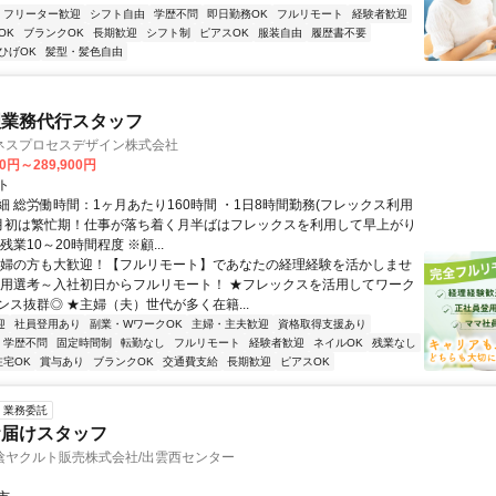
フリーター歓迎
シフト自由
学歴不問
即日勤務OK
フルリモート
経験者歓迎
OK
ブランクOK
長期歓迎
シフト制
ピアスOK
服装自由
履歴書不要
ひげOK
髪型・髪色自由
理業務代行スタッフ
ネスプロセスデザイン株式会社
00円～289,900円
ト
細 総労働時間：1ヶ月あたり160時間 ・1日8時間勤務(フレックス利用
末月初は繁忙期！仕事が落ち着く月半ばはフレックスを利用して早上がり
残業10～20時間程度 ※顧...
主婦の方も大歓迎！【フルリモート】であなたの経理経験を活かしませ
採用選考～入社初日からフルリモート！ ★フレックスを活用してワーク
ンス抜群◎ ★主婦（夫）世代が多く在籍...
迎
社員登用あり
副業・WワークOK
主婦・主夫歓迎
資格取得支援あり
学歴不問
固定時間制
転勤なし
フルリモート
経験者歓迎
ネイルOK
残業なし
在宅OK
賞与あり
ブランクOK
交通費支給
長期歓迎
ピアスOK
業務委託
お届けスタッフ
陰ヤクルト販売株式会社/出雲西センター