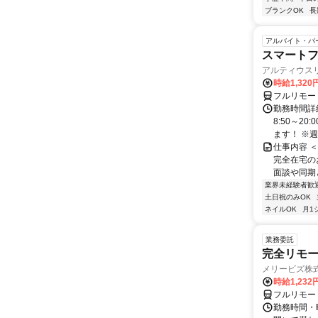
ブランクOK
長
アルバイト・パ
スマート
アルティウス
時給1,320
フルリモー
勤務時間詳
8:50～2
ます！ ※週
仕事内容 
完全在宅の
面談や同期
業界未経験者歓
土日祝のみOK
ネイルOK
月1
業務委託
完全リモー
メリービズ株
時給1,23
フルリモー
勤務時間・曜