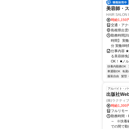
美容師・ス
HAIR SALON
時給1,150
交通・アク
島根県出雲
勤務時間詳細
時間】 実
分 実働8時間
仕事内容 
る美容師免
OK！ ■ノ
扶養内勤務OK
車通勤OK
転勤
服装自由
髪型
アルバイト・パ
出版社We
(株)ラクティ
時給1,30
フルリモー
勤務時間・
～ ※扶養
での間で勤