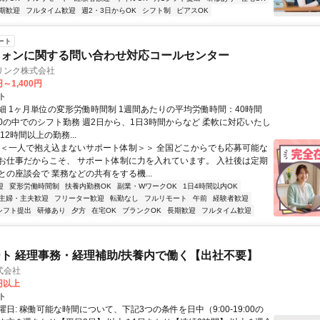
期歓迎
フルタイム歓迎
週2・3日からOK
シフト制
ピアスOK
ート
フォンに関する問い合わせ対応コールセンター
リンク株式会社
円～1,400円
ト
細 1ヶ月単位の変形労働時間制 1週間あたりの平均労働時間：40時間
0:00の中でのシフト勤務 週2日から、1日3時間からなど 柔軟に対応いたし
12時間以上の勤務...
＜＜一人で抱え込まないサポート体制＞＞ 全国どこからでも応募可能な
お仕事だからこそ、 サポート体制に力を入れています。 入社後は定期
との座談会で 業務などの共有をする機...
迎
変形労働時間制
扶養内勤務OK
副業・WワークOK
1日4時間以内OK
主婦・主夫歓迎
フリーター歓迎
転勤なし
フルリモート
午前
経験者歓迎
シフト提出
研修あり
夕方
在宅OK
ブランクOK
長期歓迎
フルタイム歓迎
ト 経理事務・経理補助/扶養内で働く【出社不要】
式会社
2円以上
ト
日: 稼働可能な時間について、下記3つの条件を日中（9:00-19:00の