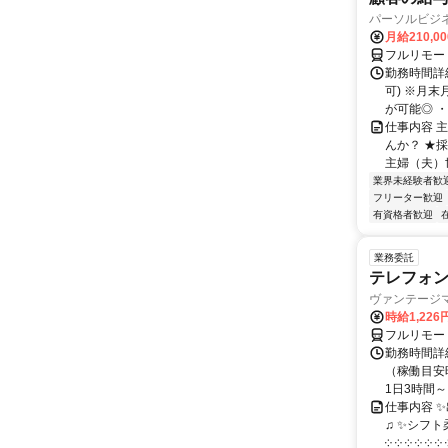
パーソルビジ
月給210,0
フルリモー
勤務時間詳
可) ※月
が可能◎ ・
仕事内容 
んか？ ★
主婦（夫）世
業界未経験者歓
フリーター歓迎
有資格者歓迎
業務委託
テレフォ
ヴァンテージ
時給1,226
フルリモー
勤務時間詳
（稼働目安時
1日3時間～
仕事内容 
♫ ✨シフト
༶ ༶ ༶ ༶ ༶ ༶ ༶