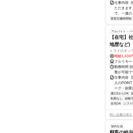
仕事内容:
ただきます
で、一連の
変形労働時間制
アルバイト・パ
【在宅】社
地歴など)
トライのオン
時給1,430
フルリモー
勤務時間 
整が可能で
仕事内容 
人のPOIN
ーク・副業に
週1日からOK
転勤なし
経験
在宅OK
シフト
同じ企業の求人
契約社員
顧客の給