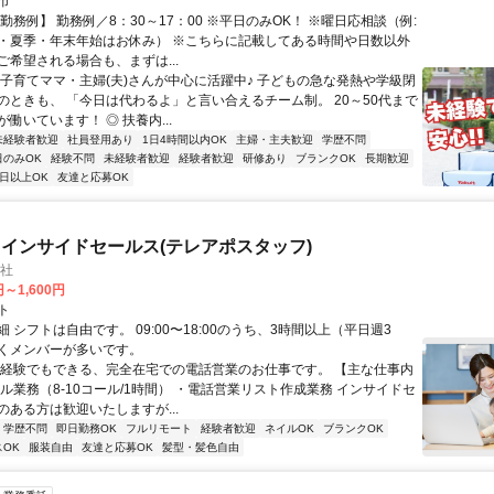
市
勤務例】 勤務例／8：30～17：00 ※平日のみOK！ ※曜日応相談（例:
・夏季・年末年始はお休み） ※こちらに記載してある時間や日数以外
ご希望される場合も、まずは...
◎子育てママ・主婦(夫)さんが中心に活躍中♪ 子どもの急な発熱や学級閉
のときも、 「今日は代わるよ」と言い合えるチーム制。 20～50代まで
働いています！ ◎ 扶養内...
未経験者歓迎
社員登用あり
1日4時間以内OK
主婦・主夫歓迎
学歴不問
日のみOK
経験不問
未経験者歓迎
経験者歓迎
研修あり
ブランクOK
長期歓迎
4日以上OK
友達と応募OK
インサイドセールス(テレアポスタッフ)
会社
円～1,600円
ト
 シフトは自由です。 09:00〜18:00のうち、3時間以上（平日週3
くメンバーが多いです。
未経験でもできる、完全在宅での電話営業のお仕事です。 【主な仕事内
ル業務（8-10コール/1時間） ・電話営業リスト作成業務 インサイドセ
のある方は歓迎いたしますが...
学歴不問
即日勤務OK
フルリモート
経験者歓迎
ネイルOK
ブランクOK
OK
服装自由
友達と応募OK
髪型・髪色自由