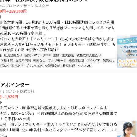
ネスプロセスデザイン株式会社
00円～289,900円
ト
細 総労働時間：1ヶ月あたり160時間 ・1日8時間勤務(フレックス利用
末月初は繁忙期！仕事が落ち着く月半ばはフレックスを利用して早上がり
残業10～20時間程度 ※顧...
主婦の方も大歓迎！【フルリモート】であなたの労務経験を活かしませ
採用選考～入社初日からフルリモート！ ★フルリモート勤務が可能！ ★
代が多く在籍 ★労務の実務経験(1...
迎
社員登用あり
副業・WワークOK
主婦・主夫歓迎
資格取得支援あり
学歴不問
固定時間制
転勤なし
フルリモート
経験者歓迎
ネイルOK
残業なし
在宅OK
賞与あり
ブランクOK
交通費支給
長期歓迎
ピアスOK
ンアポインター
マネジメント株式会社
円～1,920円
ト
細 完全シフト制 希望を最大限考慮します♫ ⏰月～金でシフト自由！
間： 9:00～17:00 ） ※週9時間以上の稼働を想定 ⏰お好きな時間帯で
！ ⏰平日のみの週...
✨出社一切ナシ！フルリモート求人！ ✨全国どこでも好きな場所で働ける
柔軟！1週間ごとの申告制 ✨今いるスタッフの95％が子育てママ ༶ ༶ ༶ ༶
 ༶...