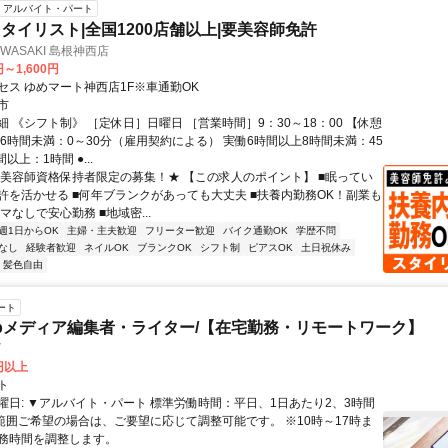
アルバイト・パート
タイリスト|全国1200店舗以上|要美容師免許
 IWASAKI 島根神西店
円～1,600円
セス ゆめマート神西店1F※車通勤OK
市
 《シフト制》 ［定休日］日曜日 ［営業時間］9：30～18：00 【休憩
働6時間未満：0～30分（雇用契約による） 実働6時間以上8時間未満：45
以上：1時間 ●...
★美容師資格保持者限定の募集！★ 【この求人のポイント】 ■眠ってい
許を活かせる ■何年ブランクがあっても大丈夫 ■扶養内勤務OK！副業も
ルマなしで安心勤務 ■地域密...
週1日からOK
主婦・主夫歓迎
フリーター歓迎
バイク通勤OK
学歴不問
なし
経験者歓迎
ネイルOK
ブランクOK
シフト制
ピアスOK
土日祝休み
・髪色自由
ート
bメディア編集者・ライター/【在宅勤務・リモートワーク】
ブ
0円以上
ト
曜日: ▼アルバイト・パート 標準労働時間：平日、1日あたり2、3時間
範囲ご希望の場合は、ご要望に応じて調整可能です。 ※10時～17時ま
務時間を調整します。