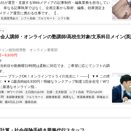
 当社が運営・支援するWebメディアの記事制作・編集業務を担当してい
。 単なる記事執筆ではなく、企画立案から取材、編集、効果測定ま
メディア運営に携わる仕事です。 【...
社員登用あり
シフト自由
フルリモート
シフト制
ート
会人講師・オンラインの塾講師/高校生対象/文系科目メイン(
ライン個別指導塾 オンライン事業部
円～6,930円
ト
担当科目や勤務曜日/時間は柔軟に対応でき、ご希望に応じてシフトの調
す。
【―― ブランクOK！オンラインでトライの先生に！ ――】 ▼▼ この求
T！ ▼▼ □最高時給6,930円！明確なランクアップ制度 □完全在宅！Wワ
最適なオンライン指...
副業・WワークOK
土日祝のみOK
主婦・主夫歓迎
シフト自由
平日のみOK
不問
未経験者歓迎
フルリモート
経験者歓迎
残業なし
有資格者歓迎
研修あり
制
週4日以上OK
服装自由
与計算・社会保険手続き業務代行スタッフ