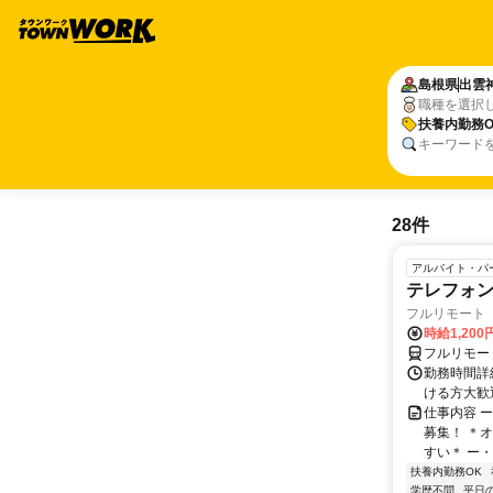
島根県
出雲
職種を選択
扶養内勤務O
キーワード
28件
アルバイト・パ
テレフォ
フルリモート 
時給1,200
フルリモー
勤務時間詳細
ける方大歓
仕事内容 
募集！ ＊
すい＊ ー・
扶養内勤務OK
学歴不問
平日