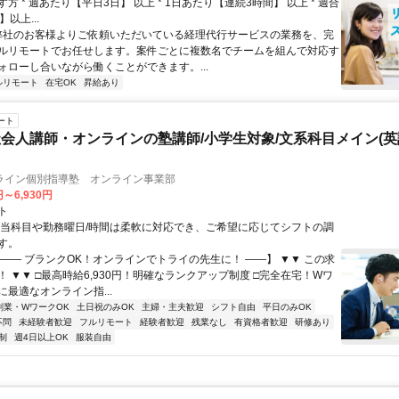
方 * 週あたり【平日3日】 以上 * 1日あたり【連続3時間】 以上 * 週合
以上...
 弊社のお客様よりご依頼いただいている経理代行サービスの業務を、完
ルリモートでお任せします。案件ごとに複数名でチームを組んで対応す
ォローし合いながら働くことができます。...
ルリモート
在宅OK
昇給あり
ート
会人講師・オンラインの塾講師/小学生対象/文系科目メイン(
ライン個別指導塾 オンライン事業部
円～6,930円
ト
担当科目や勤務曜日/時間は柔軟に対応でき、ご希望に応じてシフトの調
す。
【―― ブランクOK！オンラインでトライの先生に！ ――】 ▼▼ この求
T！ ▼▼ □最高時給6,930円！明確なランクアップ制度 □完全在宅！Wワ
最適なオンライン指...
副業・WワークOK
土日祝のみOK
主婦・主夫歓迎
シフト自由
平日のみOK
不問
未経験者歓迎
フルリモート
経験者歓迎
残業なし
有資格者歓迎
研修あり
制
週4日以上OK
服装自由