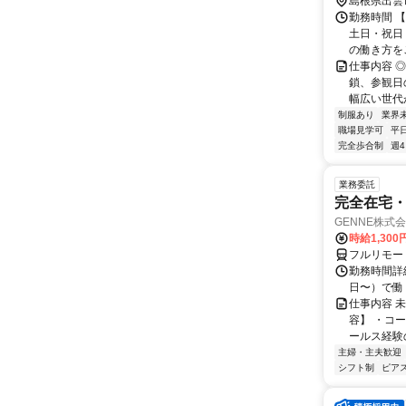
島根県出雲
勤務時間 【
土日・祝日
の働き方を
仕事内容 
鎖、参観日
幅広い世代が
制服あり
業界
職場見学可
平
完全歩合制
週
業務委託
完全在宅・
GENNE株式
時給1,300
フルリモー
勤務時間詳細
日〜）で働
仕事内容 
容】 ・コー
ールス経験
主婦・主夫歓迎
シフト制
ピアス