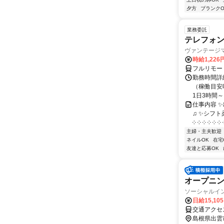
夕方
ブランクO
業務委託
テレフォ
ヴァンテージ
時給1,226
フルリモー
勤務時間詳
（稼働目安時
1日3時間～
仕事内容 
♫ ✨シフト
༶ ༶ ༶ ༶ ༶ ༶ ༶
主婦・主夫歓迎
ネイルOK
在宅
友達と応募OK
オープニ
ソーシャルイ
日給15,10
島根県出雲