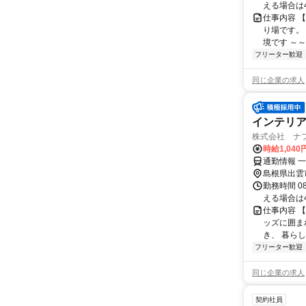
える場合は
仕事内容 
り場です。
境です ～～
フリーター歓迎
同じ企業の求人
インテリ
株式会社 ナフ
時給1,04
通勤情報 
島根県出雲
勤務時間 0
える場合は
仕事内容 
ッズに囲ま
き、 暮らし
フリーター歓迎
同じ企業の求人
契約社員