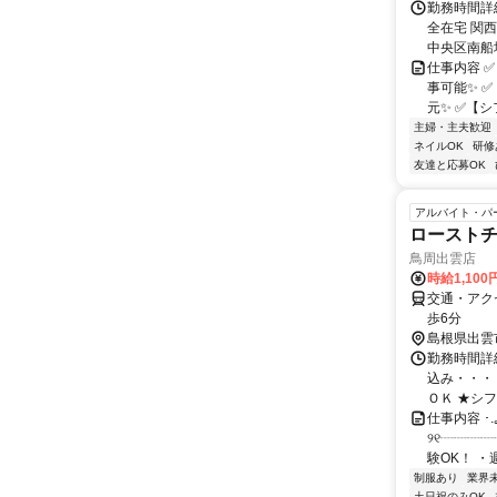
勤務時間詳細
全在宅 関
中央区南船場1
仕事内容 
事可能✨ 
元✨ ✅【シ
主婦・主夫歓迎
ネイルOK
研修
友達と応募OK
アルバイト・パ
ロースト
鳥周出雲店
時給1,100
交通・アク
歩6分
島根県出雲
勤務時間詳細
込み・・・
ＯＫ ★シフ
仕事内容 ･.
୨୧┈┈┈
験OK！ ・
制服あり
業界
土日祝のみOK