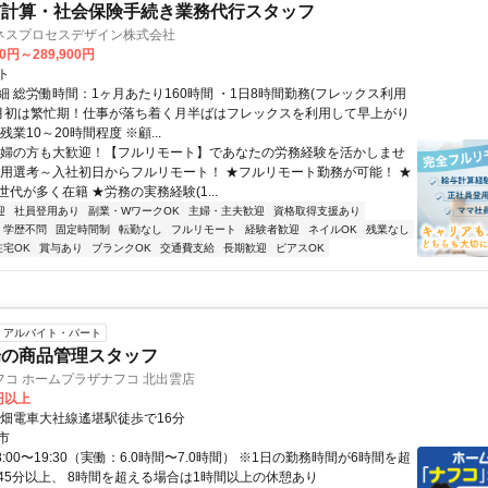
与計算・社会保険手続き業務代行スタッフ
ネスプロセスデザイン株式会社
00円～289,900円
ト
細 総労働時間：1ヶ月あたり160時間 ・1日8時間勤務(フレックス利用
末月初は繁忙期！仕事が落ち着く月半ばはフレックスを利用して早上がり
残業10～20時間程度 ※顧...
主婦の方も大歓迎！【フルリモート】であなたの労務経験を活かしませ
採用選考～入社初日からフルリモート！ ★フルリモート勤務が可能！ ★
代が多く在籍 ★労務の実務経験(1...
迎
社員登用あり
副業・WワークOK
主婦・主夫歓迎
資格取得支援あり
学歴不問
固定時間制
転勤なし
フルリモート
経験者歓迎
ネイルOK
残業なし
在宅OK
賞与あり
ブランクOK
交通費支給
長期歓迎
ピアスOK
アルバイト・パート
場の商品管理スタッフ
コ ホームプラザナフコ 北出雲店
0円以上
一畑電車大社線遙堪駅徒歩で16分
市
8:00〜19:30（実働：6.0時間〜7.0時間） ※1日の勤務時間が6時間を超
45分以上、 8時間を超える場合は1時間以上の休憩あり