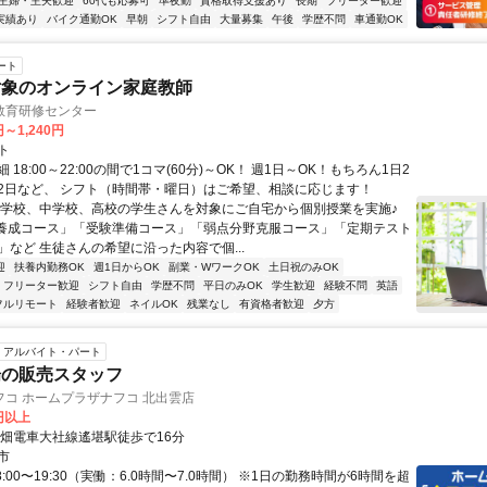
主婦・主夫歓迎
60代も応募可
準夜勤
資格取得支援あり
長期
フリーター歓迎
実績あり
バイク通勤OK
早朝
シフト自由
大量募集
午後
学歴不問
車通勤OK
ート
対象のオンライン家庭教師
教育研修センター
円～1,240円
ト
 18:00～22:00の間で1コマ(60分)～OK！ 週1日～OK！もちろん1日2
2日など、 シフト（時間帯・曜日）はご希望、相談に応じます！
小学校、中学校、高校の学生さんを対象にご自宅から個別授業を実施♪
養成コース」「受験準備コース」「弱点分野克服コース」「定期テスト
」など 生徒さんの希望に沿った内容で個...
迎
扶養内勤務OK
週1日からOK
副業・WワークOK
土日祝のみOK
フリーター歓迎
シフト自由
学歴不問
平日のみOK
学生歓迎
経験不問
英語
フルリモート
経験者歓迎
ネイルOK
残業なし
有資格者歓迎
夕方
アルバイト・パート
場の販売スタッフ
コ ホームプラザナフコ 北出雲店
0円以上
一畑電車大社線遙堪駅徒歩で16分
市
8:00〜19:30（実働：6.0時間〜7.0時間） ※1日の勤務時間が6時間を超