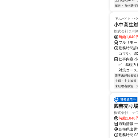
土日祝のみOK
産休・育休取得
アルバイト・パ
小中高生
株式会社九州
時給1,040
フルリモー
勤務時間詳細
コマや、週
仕事内容 
✅「基礎力
対策コース
業界未経験者歓
主婦・主夫歓迎
未経験者歓迎
園芸売り
株式会社 ナフ
時給1,04
通勤情報 
島根県出雲
勤務時間 0