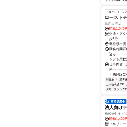
アルバイト・パ
ロースト
鳥周出雲店
時給1,040
交通・アク
歩6分
島根県出雲
勤務時間詳細
込み・・・
シフト柔軟対
仕事内容 ･.
୨୧┈┈┈
・未経験OK
制服あり
業界
土日祝のみOK
夕方
ブランクO
法人向けテ
株式会社セグ
時給1,400
フルリモー