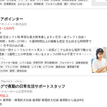
K
交通費支給
まかないあり
長期歓迎
フルタイム歓迎
週2・3日からOK
ンアポインター
マネジメント株式会社
円～1,920円
ト
細 完全シフト制 希望を最大限考慮します♫ ⏰月～金でシフト自由！
間： 9:00～17:00 ） ※週9時間以上の稼働を想定 ⏰お好きな時間帯で
！ ⏰平日のみの週...
✨出社一切ナシ！フルリモート求人！ ✨全国どこでも好きな場所で働ける
柔軟！1週間ごとの申告制 ✨今いるスタッフの95％が子育てママ ༶ ༶ ༶ ༶
 ༶...
フリーター歓迎
シフト自由
学歴不問
即日勤務OK
フルリモート
経験者歓迎
OK
ブランクOK
長期歓迎
シフト制
ピアスOK
服装自由
履歴書不要
ひげOK
髪型・髪色自由
アルバイト・パート
ングで夜勤の日常生活サポートスタッフ
ンクルーホーム出雲常松町
5円以上
交通アクセス 最寄駅：畑電鉄大社線 遙堪駅 畑電鉄大社線 遙堪駅から徒歩8分
市