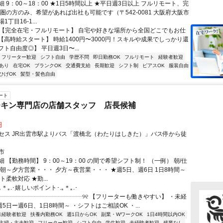
 9：00～18：00 ★1日5時間以上 ★平日週3日以上 フルリモート、完
西圏の方のみ、希望があれば出社も可能です（〒542-0081 大阪府大阪市
丁目16-1...
✅【完全在宅・フルリモート】 自宅や好きな場所から全国どこでもお仕
✅【高時給スタート】 時給1400円〜3000円！スキルや成果でしっかり還
フト自由度◎】 平日週3日〜...
フリーター歓迎
シフト自由
学歴不問
即日勤務OK
フルリモート
経験者歓迎
あり
在宅OK
ブランクOK
交通費支給
長期歓迎
シフト制
ピアスOK
服装自由
ひげOK
髪型・髪色自由
ート
チキン専門店の店舗スタッフ 店長候補
円
セス JR出雲市駅よりバス「渡橋北（わたりはしきた）」バス停から徒
市
 【勤務時間】 9：00～19：00 の間で希望シフト制！ （一例） 朝/仕
 朝～夕方営業・・・ 夕方～夜営業・・・ ★週5日、週6日 1日8時間～
ト柔軟対応 ★勤...
｡＊｡.･嬉しいポイント･.｡＊｡.･
┈┈┈┈┈┈┈┈┈┈┈┈┈┈┈୨୧ 【フリーターも働きやすい】 ・未経
週5日ー週6日、1日8時間～ ・シフトはご相談OK ・...
未経験者歓迎
扶養内勤務OK
週1日からOK
副業・WワークOK
1日4時間以内OK
主婦・主夫歓迎
フリーター歓迎
シフト自由
学生歓迎
未経験者歓迎
残業なし