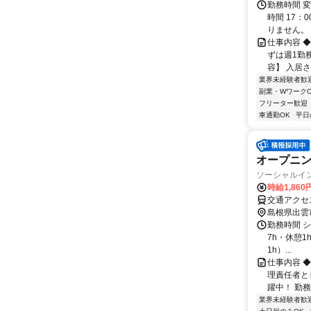
勤務時間 変
時間 17：
りません。 週
仕事内容 
ずは週1勤
容】 入居さ
業界未経験者歓
副業・WワークO
フリーター歓迎
車通勤OK
平日
オープニン
ソーシャルイ
時給1,860
島根県出雲
勤務時間 シ
7h・休憩1h
1h）...
仕事内容 
理責任者と
躍中！ 勤
業界未経験者歓