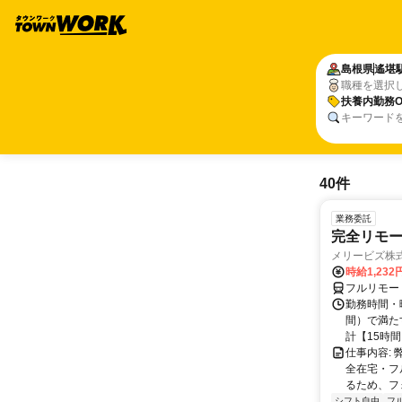
島根県
遙堪
職種を選択
扶養内勤務O
キーワード
40件
業務委託
完全リモー
メリービズ株
時給1,23
フルリモー
勤務時間・曜
間）で満たす
計【15時間】
仕事内容:
全在宅・フ
るため、フ
シフト自由
フ