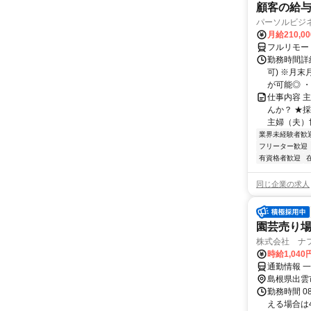
顧客の給
パーソルビジ
月給210,0
フルリモー
勤務時間詳
可) ※月
が可能◎ ・
仕事内容 
んか？ ★
主婦（夫）世
業界未経験者歓
フリーター歓迎
有資格者歓迎
同じ企業の求人
園芸売り
株式会社 ナフ
時給1,04
通勤情報 
島根県出雲
勤務時間 0
える場合は