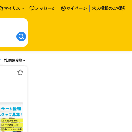
マイリスト
メッセージ
マイページ
求人掲載のご相談
存
関連度順