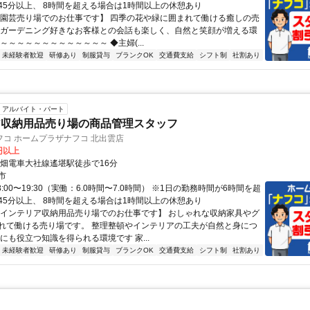
45分以上、 8時間を超える場合は1時間以上の休憩あり
【園芸売り場でのお仕事です】 四季の花や緑に囲まれて働ける癒しの売
 ガーデニング好きなお客様との会話も楽しく、自然と笑顔が増える環
～～～～～～～～～～～～～ ◆主婦(...
未経験者歓迎
研修あり
制服貸与
ブランクOK
交通費支給
シフト制
社割あり
アルバイト・パート
ア収納用品売り場の商品管理スタッフ
コ ホームプラザナフコ 北出雲店
0円以上
一畑電車大社線遙堪駅徒歩で16分
市
8:00〜19:30（実働：6.0時間〜7.0時間） ※1日の勤務時間が6時間を超
45分以上、 8時間を超える場合は1時間以上の休憩あり
【インテリア収納用品売り場でのお仕事です】 おしゃれな収納家具やグ
れて働ける売り場です。 整理整頓やインテリアの工夫が自然と身につ
にも役立つ知識を得られる環境です 家...
未経験者歓迎
研修あり
制服貸与
ブランクOK
交通費支給
シフト制
社割あり