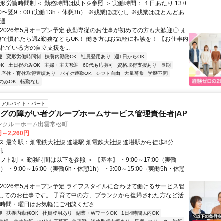
形労働時間制 ＜ 勤務時間は以下を参照 ＞ 実働時間： １日あたり 13.0
00〜翌9：00 (実働13h・休憩3h） ※残業ほぼなし ※残業はほとんどあ
...
◆2026年5月オープン予定 夜勤専従のお仕事が初めての方も大歓迎〇 ま
務で慣れたら週2勤務などもOK！ 働き方はお気軽に相談を！ 【お仕事内
れている方の自立支援を...
迎
変形労働時間制
扶養内勤務OK
社員登用あり
週1日からOK
K
土日祝のみOK
主婦・主夫歓迎
60代も応募可
資格取得支援あり
長期
産休・育休取得実績あり
バイク通勤OK
シフト自由
大量募集
学歴不問
のみOK
転勤なし
アルバイト・パート
グの障がい者グループホームサービス管理責任者|AP
ンクルーホーム出雲常松町
円～2,260円
交通アクセス 最寄駅：畑電鉄大社線 遙堪駅 畑電鉄大社線 遙堪駅から徒歩8分
市
フト制 ＜ 勤務時間は以下を参照 ＞ 【基本】 ・9:00～17:00（実働
） ・9:00～16:00（実働6h・休憩1h） ・9:00～15:00（実働5h・休憩
◆2026年5月オープン予定 ライフスタイルに合わせて働けるサービス管
してのお仕事です。 子育て中の方、ブランクから復帰された方など活
務時間・曜日はお気軽にご相談くださ...
迎
扶養内勤務OK
社員登用あり
副業・WワークOK
1日4時間以内OK