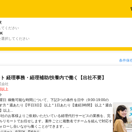
駅
してください
K
を選択してください
条件保
ト 経理事務・経理補助/扶養内で働く【出社不要】
式会社
2円以上
ト
日: 稼働可能な時間について、下記3つの条件を日中（9:00-19:00の
方 * 週あたり【平日3日】 以上 * 1日あたり【連続3時間】 以上 * 週合
以上...
 弊社のお客様よりご依頼いただいている経理代行サービスの業務を、完
ルリモートでお任せします。案件ごとに複数名でチームを組んで対応す
ォローし合いながら働くことができます。...
ルリモート
在宅OK
昇給あり