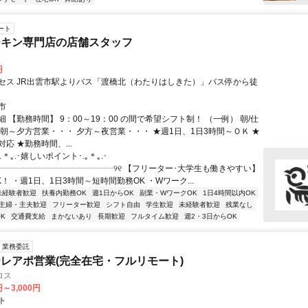
ート
チキン専門店の店舗スタッフ
円
セス JR出雲市駅よりバス「渡橋北（わたりはしきた）」バス停から徒
市
 【勤務時間】 9：00～19：00 の間で希望シフト制！ （一例） 朝/仕
 朝～夕方営業・・・ 夕方～夜営業・・・ ★週1日、1日3時間～ＯＫ ★
応 ★勤務時間、...
｡＊｡.･嬉しいポイント･.｡＊｡.･
┈┈┈┈┈┈┈┈┈┈┈┈┈┈┈୨୧ 【フリーター･大学生も働きやすい】
！ ・週1日、1日3時間～短時間勤務OK ・Wワーク...
未経験者歓迎
扶養内勤務OK
週1日からOK
副業・WワークOK
1日4時間以内OK
主婦・主夫歓迎
フリーター歓迎
シフト自由
学生歓迎
未経験者歓迎
残業なし
K
交通費支給
まかないあり
長期歓迎
フルタイム歓迎
週2・3日からOK
業務委託
レアポ営業(完全在宅・フルリモート)
ロス
円～3,000円
ト