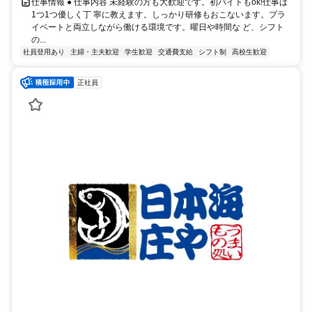
仕事情報 ● 仕事内容 未経験の方も大歓迎です。初バイトもok!仕事は
1つ1つ優しく丁 寧に教えます。しっかり研修もおこないます。プラ
イベートと両立しながら働ける環境です。曜日や時間な ど、シフト
の...
社員登用あり
主婦・主夫歓迎
学生歓迎
交通費支給
シフト制
高校生歓迎
正社員