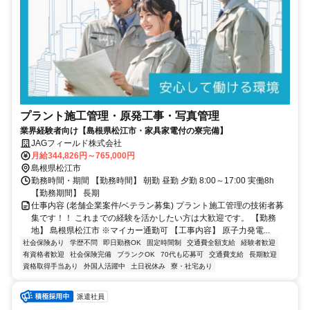
プラント施工管理・原発工事・写真管理
業界経験者向け【島根県松江市・家具家電付の寮完備】
JAGフィールド株式会社
月給344,826円～765,000円
島根県松江市
勤務時間・期間 【勤務時間】 朝勤 昼勤 夕勤 8:00～17:00 実働8h
【勤務期間】 長期
仕事内容 (老舗企業案件/ベテラン募集) プラント施工管理の技術者募
集です！！ これまでの経験を活かしたい方は大歓迎です。 【勤務
地】 島根県松江市 ※マイカー通勤可 【工事内容】 原子力発電...
社会保険あり
学歴不問
即日勤務OK
固定時間制
交通費全額支給
経験者歓迎
有資格者歓迎
社会保険完備
ブランクOK
70代も応募可
交通費支給
長期歓迎
資格取得手当あり
外国人活躍中
土日祝休み
寮・社宅あり
派遣社員