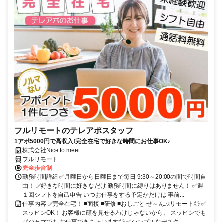
フルリモートのテレアポスタッフ
1アポ5000円で高収入!完全在宅で好きな時間にお仕事OK♪
株式会社Nice to meet
フルリモート
完全歩合制
勤務時間詳細 ✅月曜日から日曜日まで毎日 9:30～20:00の間で時間自
由！ ✅好きな時間に好きなだけ 勤務時間に縛りはありません！ ✅週
１回シフトを自己申告 いつお仕事をする予定かだけは 事前...
仕事内容 ✅完全在宅！ ■面接 ■研修 ■おしごと ぜ～んぶリモート◎ ✅
スッピンOK！ お客様に顔を見せるわけじゃないから、 スッピンでも
パジャマでも お仕事できちゃいます◎ ✅シンプルなデスク...