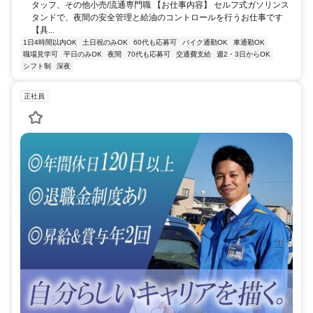
タッフ、その他小売/流通専門職 【お仕事内容】 セルフ式ガソリンス
タンドで、夜間の安全管理と給油のコントロールを行うお仕事です
【具...
1日4時間以内OK
土日祝のみOK
60代も応募可
バイク通勤OK
車通勤OK
職場見学可
平日のみOK
夜間
70代も応募可
交通費支給
週2・3日からOK
シフト制
深夜
正社員