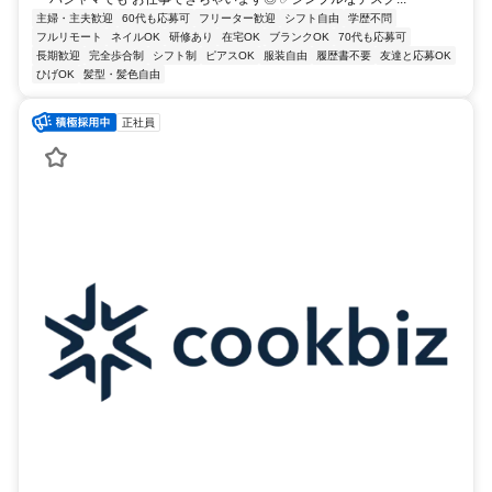
主婦・主夫歓迎
60代も応募可
フリーター歓迎
シフト自由
学歴不問
フルリモート
ネイルOK
研修あり
在宅OK
ブランクOK
70代も応募可
長期歓迎
完全歩合制
シフト制
ピアスOK
服装自由
履歴書不要
友達と応募OK
ひげOK
髪型・髪色自由
正社員