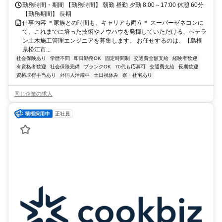
勤務時間・期間 【勤務時間】 朝勤 昼勤 夕勤 8:00～17:00 休憩 60分
【勤務期間】 長期
仕事内容 ＊家族との時間も、キャリアも両立＊ スーパーゼネコンに
て、これまでに培った技術やノウハウを発揮していただける、ベテラ
ン土木施工管理エンジニアを募集します。 お任せするのは、【島根
県松江市...
社会保険あり
学歴不問
即日勤務OK
固定時間制
交通費全額支給
経験者歓迎
有資格者歓迎
社会保険完備
ブランクOK
70代も応募可
交通費支給
長期歓迎
資格取得手当あり
外国人活躍中
土日祝休み
寮・社宅あり
同じ企業の求人
正社員