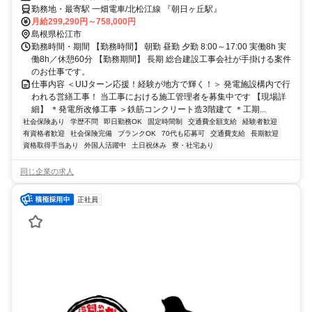
勤務地・最寄駅 一畑電車/北松江線 『朝日ヶ丘駅』
月給299,290円～758,000円
島根県松江市
勤務時間・期間 【勤務時間】 朝勤 昼勤 夕勤 8:00～17:00 実働8h 実
働8h／休憩60分 【勤務期間】 長期 総合建設工事会社が手掛ける案件
のお仕事です。
仕事内容 ＜UIJターン応援！経験が地方で輝く！＞ 発電施設構内で行
われる営繕工事！ 当工事における施工管理者を募集中です 【現場詳
細】 ＊発電所改修工事 ＞鉄筋コンクリート造3階建て ＊工期...
社会保険あり
学歴不問
即日勤務OK
固定時間制
交通費全額支給
経験者歓迎
有資格者歓迎
社会保険完備
ブランクOK
70代も応募可
交通費支給
長期歓迎
資格取得手当あり
外国人活躍中
土日祝休み
寮・社宅あり
同じ企業の求人
正社員