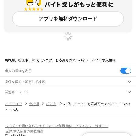
アプリを無料ダウンロード
島根県、松江市、70代（シニア）も応募可のアルバイト・バイト求人情報
求人の詳細を表示
条件を追加・変更して検索
市区町村を追加・変更
関連キーワード
香川県 高松市 70代（シニア）も応募可 シニア
島根県
駅を追加・変更
バイトTOP
島根県
松江市
70代（シニア）も応募可のアルバイト・バイ
静岡県 浜松市 60代（シニア）も応募可 シニア
島根県
すべて
ト・求人
三重県 四日市市 60代（シニア）も応募可 シニア
松江市
浜田市
出雲市
益田市
大田市
安来市
江津市
雲南市
八束郡
仁多郡
飯石郡
職種を追加・変更
JR山陰本線(米子～益田)
富山県 70代（シニア）も応募可 シニア
簸川郡
邑智郡
鹿足郡
隠岐郡
安来駅
荒島駅
揖屋駅
東松江駅
松江駅
乃木駅
玉造温泉駅
来待駅
宍道駅
荘原駅
直江駅
千葉県 松戸市 70代（シニア）も応募可 松戸シニアパート
飲食・フードサービス
特徴を追加・変更
西出雲駅
出雲神西駅
江南駅
小田駅
田儀駅
波根駅
久手駅
大田市駅
静間駅
五十猛駅
飲食・フードサービス
すべて
ヘルプ・お問い合わせ
サイトマップ
利用規約・プライバシーポリシー
仁万駅
馬路駅
湯里駅
温泉津駅
石見福光駅
黒松駅
浅利駅
江津駅
都野津駅
敬川駅
ホールスタッフ
キッチンスタッフ
皿洗い・洗い場
精肉・鮮魚加工
給食調理
人気
[企業]求人広告の掲載相談
波子駅
久代駅
下府駅
浜田駅
西浜田駅
周布駅
折居駅
三保三隅駅
岡見駅
鎌手駅
雇用形態を追加・変更
パン屋（ベーカリー）
フードカウンター販売員
バー（BAR）・バーテンダー
日払いOK
高校生歓迎
学生歓迎
深夜の仕事
髪型・髪色自由
ひげOK
ネイルOK