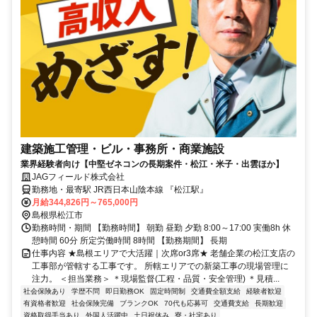
建築施工管理・ビル・事務所・商業施設
業界経験者向け【中堅ゼネコンの長期案件・松江・米子・出雲ほか】
JAGフィールド株式会社
勤務地・最寄駅 JR西日本山陰本線 『松江駅』
月給344,826円～765,000円
島根県松江市
勤務時間・期間 【勤務時間】 朝勤 昼勤 夕勤 8:00～17:00 実働8h 休
憩時間 60分 所定労働時間 8時間 【勤務期間】 長期
仕事内容 ★島根エリアで大活躍｜次席or3席★ 老舗企業の松江支店の
工事部が管轄する工事です。 所轄エリアでの新築工事の現場管理に
注力。 ＜担当業務＞ ＊現場監督(工程・品質・安全管理) ＊見積...
社会保険あり
学歴不問
即日勤務OK
固定時間制
交通費全額支給
経験者歓迎
有資格者歓迎
社会保険完備
ブランクOK
70代も応募可
交通費支給
長期歓迎
資格取得手当あり
外国人活躍中
土日祝休み
寮・社宅あり