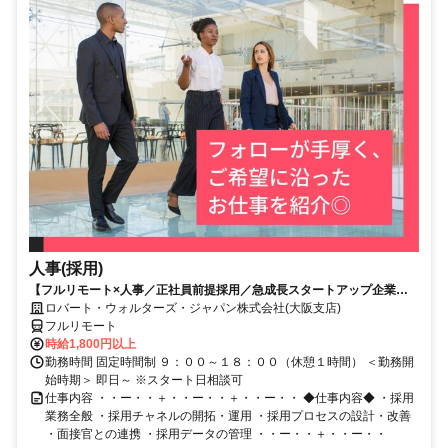
人事(採用)
【フルリモート×人事／正社員前提採用／急成長スタートアップ企業／
英語】Robert Walters
ロバート・ウォルターズ・ジャパン株式会社(大阪支店)
フルリモート
時給1,800円以上
勤務時間 固定時間制 ９：００～１８：００（休憩１時間） ＜勤務開
始時期＞ 即日～ ※スタート日相談可
仕事内容 ・・ー・・＋・・ー・・＋・・ー・・ ◆仕事内容◆ ・採用
業務全般 ・採用チャネルの開拓・運用 ・採用プロセスの設計・改善
・面接官との連携 ・採用データの管理 ・・ー・・＋・・ー・・