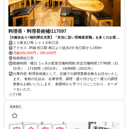
料理長・料理長候補/117097
【8連休あり×福利厚生充実】「本当に旨い宮崎産若鶏」を多くのお客様
に
とり家ゑび寿 シャミネ松江店
アクセス: JR線 松江駅 南口より徒歩2分 松江駅から160m
月給280,000円～380,000円
島根県松江市
勤務時間・曜日: 1ヶ月の変形労働時間制 所定労働時間 177時間（31
日/月）、171時間（30日/月）、160時間（28日/月）
仕事内容: 料理長候補として、店舗での調理業務全般をお任せいたし
ます。 食材の仕込み、在庫管理、調理・盛り付けなど一通りの調理
業務をお願いいたします。 創業時から手づくりにこだわり、オーダ
ーをいただ...
シフト制
業務委託