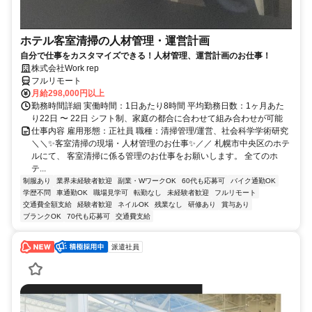
ホテル客室清掃の人材管理・運営計画
自分で仕事をカスタマイズできる！人材管理、運営計画のお仕事！
株式会社Work rep
フルリモート
月給298,000円以上
勤務時間詳細 実働時間：1日あたり8時間 平均勤務日数：1ヶ月あた
り22日 〜 22日 シフト制、家庭の都合に合わせて組み合わせが可能
仕事内容 雇用形態：正社員 職種：清掃管理/運営、社会科学学術研究
＼＼✨客室清掃の現場・人材管理のお仕事✨／／ 札幌市中央区のホテ
ルにて、 客室清掃に係る管理のお仕事をお願いします。 全てのホ
テ...
制服あり
業界未経験者歓迎
副業・WワークOK
60代も応募可
バイク通勤OK
学歴不問
車通勤OK
職場見学可
転勤なし
未経験者歓迎
フルリモート
交通費全額支給
経験者歓迎
ネイルOK
残業なし
研修あり
賞与あり
ブランクOK
70代も応募可
交通費支給
派遣社員