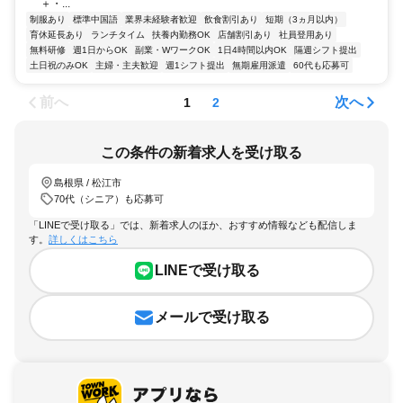
＋・...
制服あり
標準中国語
業界未経験者歓迎
飲食割引あり
短期（3ヵ月以内）
育休延長あり
ランチタイム
扶養内勤務OK
店舗割引あり
社員登用あり
無料研修
週1日からOK
副業・WワークOK
1日4時間以内OK
隔週シフト提出
土日祝のみOK
主婦・主夫歓迎
週1シフト提出
無期雇用派遣
60代も応募可
前へ
次へ
1
2
この条件の新着求人を受け取る
島根県 / 松江市
70代（シニア）も応募可
「LINEで受け取る」では、新着求人のほか、おすすめ情報なども配信しま
す。
詳しくはこちら
LINEで受け取る
メールで受け取る