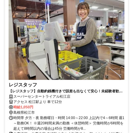
レジスタッフ
【レジスタッフ】自動釣銭機付きで誤差も出なくて安心！未経験者歓
迎！
スーパーセンタートライアル松江店
アクセス 松江駅より 車で12分
時給1,050円
島根県松江市
時間帯 夕方・夜 勤務曜日・時間 14:00～22:00 上記内で4～6時間 週1
～勤務OK！ ※週20時間未満の勤務 ＜休憩時間＞ 労働時間が6時間を
超えて8時間以内の場合は45分 労働時間が8...