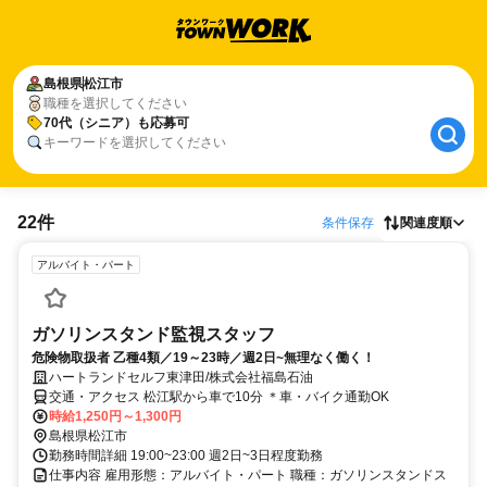
島根県
松江市
職種を選択してください
70代（シニア）も応募可
キーワードを選択してください
22件
条件保存
関連度順
アルバイト・パート
ガソリンスタンド監視スタッフ
危険物取扱者 乙種4類／19～23時／週2日~無理なく働く！
ハートランドセルフ東津田/株式会社福島石油
交通・アクセス 松江駅から車で10分 ＊車・バイク通勤OK
時給1,250円～1,300円
島根県松江市
勤務時間詳細 19:00~23:00 週2日~3日程度勤務
仕事内容 雇用形態：アルバイト・パート 職種：ガソリンスタンドス