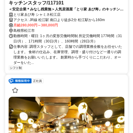
キッチンスタッフ/117101
＜安定企業＊みなし残業無＞人気居酒屋「とり家 ゑび寿」のキッチンス
タッフ
とり家ゑび寿 シャミネ松江店
アクセス: JR線 松江駅 南口より徒歩2分 松江駅から160m
月給280,000円～380,000円
島根県松江市
勤務時間・曜日: 1ヶ月の変形労働時間制 所定労働時間 177時間（31
日/月）、171時間（30日/月）、160時間（28日/月）
仕事内容: 調理スタッフとして、店舗での調理業務全般をお任せいた
します。 食材の仕込み、在庫管理、調理・盛り付けなど一通りの調
理業務をお願いいたします。 創業時から手づくりにこだわり、オー
ダーをいた...
シフト制
正社員