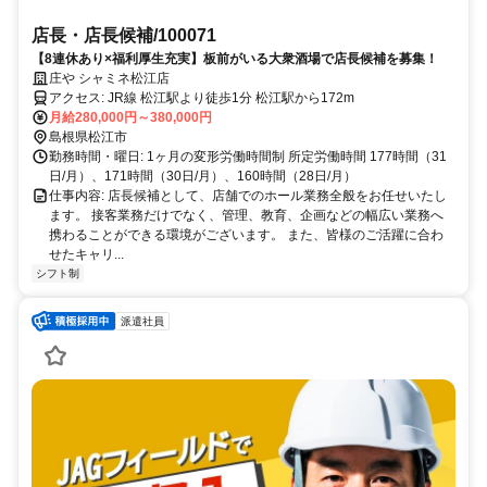
店長・店長候補/100071
【8連休あり×福利厚生充実】板前がいる大衆酒場で店長候補を募集！
庄や シャミネ松江店
アクセス: JR線 松江駅より徒歩1分 松江駅から172m
月給280,000円～380,000円
島根県松江市
勤務時間・曜日: 1ヶ月の変形労働時間制 所定労働時間 177時間（31
日/月）、171時間（30日/月）、160時間（28日/月）
仕事内容: 店長候補として、店舗でのホール業務全般をお任せいたし
ます。 接客業務だけでなく、管理、教育、企画などの幅広い業務へ
携わることができる環境がございます。 また、皆様のご活躍に合わ
せたキャリ...
シフト制
派遣社員