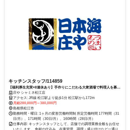
キッチンスタッフ/114859
【福利厚生充実×8連休あり】手作りにこだわる大衆酒場で料理人を募
集！！
庄や シャミネ松江店
アクセス: JR線 松江駅より徒歩1分 松江駅から172m
月給280,000円～380,000円
島根県松江市
勤務時間・曜日: 1ヶ月の変形労働時間制 所定労働時間 177時間（31
日/月）、171時間（30日/月）、160時間（28日/月）
仕事内容: キッチンスタッフとして、店舗での調理業務全般をお任せ
いたします。 食材の仕込み、在庫管理、調理・盛り付けなど一通り