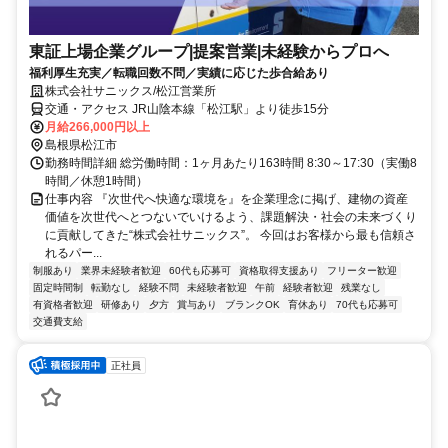
東証上場企業グループ|提案営業|未経験からプロへ
福利厚生充実／転職回数不問／実績に応じた歩合給あり
株式会社サニックス/松江営業所
交通・アクセス JR山陰本線「松江駅」より徒歩15分
月給266,000円以上
島根県松江市
勤務時間詳細 総労働時間：1ヶ月あたり163時間 8:30～17:30（実働8
時間／休憩1時間）
仕事内容 『次世代へ快適な環境を』を企業理念に掲げ、建物の資産
価値を次世代へとつないでいけるよう、課題解決・社会の未来づくり
に貢献してきた“株式会社サニックス”。 今回はお客様から最も信頼さ
れるパー...
制服あり
業界未経験者歓迎
60代も応募可
資格取得支援あり
フリーター歓迎
固定時間制
転勤なし
経験不問
未経験者歓迎
午前
経験者歓迎
残業なし
有資格者歓迎
研修あり
夕方
賞与あり
ブランクOK
育休あり
70代も応募可
交通費支給
正社員