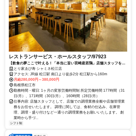
レストランサービス・ホールスタッフ/97923
【飲食の夢ここで叶える！「本当に旨い宮崎産若鶏」店舗スタッフを募
集
とり家ゑび寿 シャミネ松江店
アクセス: JR線 松江駅 南口より徒歩2分 松江駅から160m
月給280,000円～380,000円
島根県松江市
勤務時間・曜日: 1ヶ月の変形労働時間制 所定労働時間 177時間（31
日/月）、171時間（30日/月）、160時間（28日/月）
仕事内容: 店舗スタッフとして、店舗での調理業務全般や店舗管理業
務をお任せいたします。 調理に関しては、食材の仕込み、在庫管
理、調理・盛り付けなど一通りの調理業務をお願いいたします。 創
業時から手づ...
シフト制