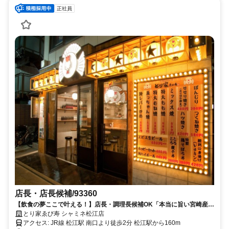
正社員
店長・店長候補/93360
【飲食の夢ここで叶える！】店長・調理長候補OK「本当に旨い宮崎産若
鶏」
とり家ゑび寿 シャミネ松江店
アクセス: JR線 松江駅 南口より徒歩2分 松江駅から160m