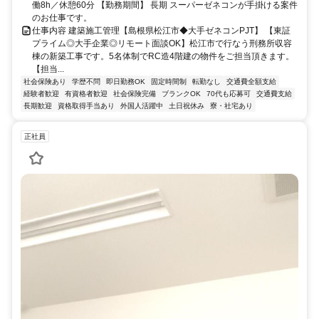
働8h／休憩60分 【勤務期間】 長期 スーパーゼネコンが手掛ける案件
のお仕事です。
仕事内容 建築施工管理【島根県松江市◆大手ゼネコンPJT】 【東証
プライム◎大手企業◎リモート面談OK】松江市で行なう刑務所収容
棟の新築工事です。5名体制でRC造4階建の物件をご担当頂きます。
【担当...
社会保険あり
学歴不問
即日勤務OK
固定時間制
転勤なし
交通費全額支給
経験者歓迎
有資格者歓迎
社会保険完備
ブランクOK
70代も応募可
交通費支給
長期歓迎
資格取得手当あり
外国人活躍中
土日祝休み
寮・社宅あり
正社員