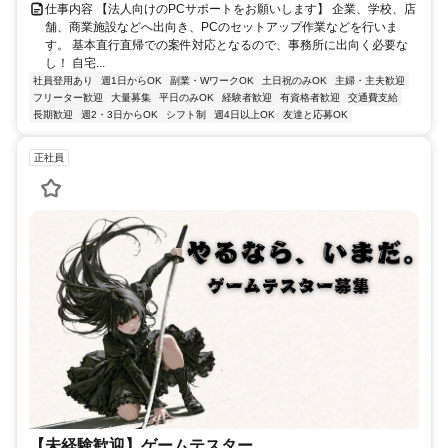
仕事内容 【法人向けのPCサポートをお願いします】 企業、学校、店
舗、商業施設などへ出向き、PCのセットアップ作業などを行いま
す。 基本直行直帰での案件対応となるので、事務所に出向く必要な
し！ 自宅...
社員登用あり
週1日からOK
副業・WワークOK
土日祝のみOK
主婦・主夫歓迎
フリーター歓迎
大量募集
平日のみOK
経験者歓迎
有資格者歓迎
交通費支給
長期歓迎
週2・3日からOK
シフト制
週4日以上OK
友達と応募OK
正社員
【未経験歓迎】ゲームテスター