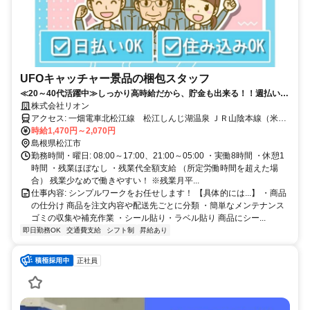
UFOキャッチャー景品の梱包スタッフ
≪20～40代活躍中≫しっかり高時給だから、貯金も出来る！！週払い
OKで計画的にお金を管理。無理なく働ける環境！
株式会社リオン
アクセス: 一畑電車北松江線 松江しんじ湖温泉 ＪＲ山陰本線（米子-
幡生） 松江 ＪＲ山陰本線（米子-幡生） 乃木
時給1,470円～2,070円
島根県松江市
勤務時間・曜日: 08:00～17:00、21:00～05:00 ・実働8時間 ・休憩1
時間 ・残業ほぼなし ・残業代全額支給 （所定労働時間を超えた場
合） 残業少なめで働きやすい！ ※残業月平...
仕事内容: シンプルワークをお任せします！ 【具体的には...】 ・商品
の仕分け 商品を注文内容や配送先ごとに分類 ・簡単なメンテナンス
ゴミの収集や補充作業 ・シール貼り・ラベル貼り 商品にシー...
即日勤務OK
交通費支給
シフト制
昇給あり
正社員