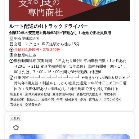
ルート配送の4tトラックドライバー
創業70年の安定感✨賞与年3回✅転勤なし！地元で正社員採用
明石屋株式会社
交通・アクセス JR宍道駅から徒歩15分
月給251,640円～275,240円
島根県松江市
勤務時間詳細 実働時間：1日あたり8時間 平均勤務日数：1ヶ月あた
り20日 〜 21日 変形労働時間制（1年単位） 勤務時間/8：00～17：
00または、7：00～16：00の間で8時間勤務（休憩6...
仕事内容 ─┘─┘─┘─┘─┘─┘─┘─┘─┘ ▼働きやすい理由＆魅力▼ ✅
賞与年3回支給！利益をしっかり社員に還元 ✅年間休日116日✨日曜
休み＋長期休暇あり ✅転勤なし！地元鳥取で腰を据えて働ける...
制服あり
業界未経験者歓迎
変形労働時間制
資格取得支援あり
学歴不問
車通勤OK
転勤なし
経験不問
午前
研修あり
夕方
賞与あり
ブランクOK
育休あり
交通費支給
正社員