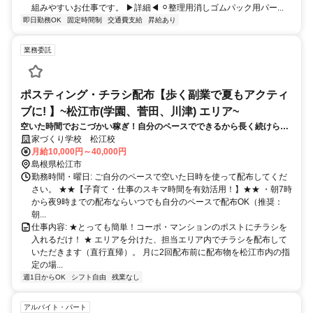
組みやすいお仕事です。 ▶詳細◀︎ ⚪︎整理用消しゴムパック用パー...
即日勤務OK
固定時間制
交通費支給
昇給あり
業務委託
ポスティング・チラシ配布【歩く副業で夏もアクティ
ブに! 】~松江市(学園、菅田、川津) エリア~
空いた時間でおこづかい稼ぎ！自分のペースでできるから長く続けられ
る♪
家づくり学校 松江校
月給10,000円～40,000円
島根県松江市
勤務時間・曜日: ご自分のペースで空いた日時を使って配布してくだ
さい。 ★★【子育て・仕事のスキマ時間を有効活用！】★★ ・朝7時
から夜9時までの配布ならいつでも自分のペースで配布OK（推奨：
朝...
仕事内容: ★とっても簡単！コーポ・マンションのポストにチラシを
入れるだけ！ ★ エリアを分けた、担当エリア内でチラシを配布して
いただきます（直行直帰）。 月に2回配布前に配布物を松江市内の指
定の場...
週1日からOK
シフト自由
残業なし
アルバイト・パート