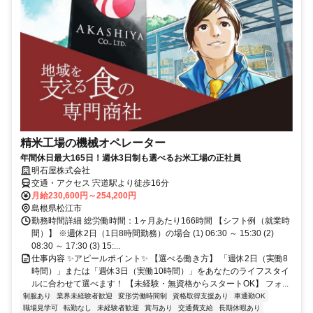
精米工場の機械オペレーター
年間休日最大165日！週休3日制も選べるお米工場の正社員
明石屋株式会社
交通・アクセス 宍道駅より徒歩16分
月給230,600円～254,200円
島根県松江市
勤務時間詳細 総労働時間：1ヶ月あたり166時間 【シフト例（就業時
間）】 ※週休2日（1日8時間勤務）の場合 (1) 06:30 ～ 15:30 (2)
08:30 ～ 17:30 (3) 15:...
仕事内容 ✨アピールポイント✨ 【選べる働き方】 「週休2日（実働8
時間）」または「週休3日（実働10時間）」をあなたのライフスタイ
ルに合わせて選べます！ 【未経験・無資格からスタートOK】 フォ...
制服あり
業界未経験者歓迎
変形労働時間制
資格取得支援あり
車通勤OK
職場見学可
転勤なし
未経験者歓迎
賞与あり
交通費支給
長期休暇あり