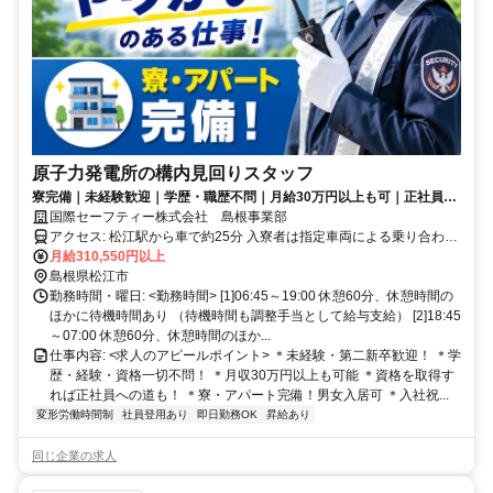
原子力発電所の構内見回りスタッフ
寮完備｜未経験歓迎｜学歴・職歴不問｜月給30万円以上も可｜正社員登
用可
国際セーフティー株式会社 島根事業部
アクセス: 松江駅から車で約25分 入寮者は指定車両による乗り合わせ
通勤
月給310,550円以上
島根県松江市
勤務時間・曜日: <勤務時間> [1]06:45～19:00 休憩60分、休憩時間の
ほかに待機時間あり （待機時間も調整手当として給与支給） [2]18:45
～07:00 休憩60分、休憩時間のほか...
仕事内容: <求人のアピールポイント> ＊未経験・第二新卒歓迎！ ＊学
歴・経験・資格一切不問！ ＊月収30万円以上も可能 ＊資格を取得す
れば正社員への道も！ ＊寮・アパート完備！男女入居可 ＊入社祝...
変形労働時間制
社員登用あり
即日勤務OK
昇給あり
同じ企業の求人