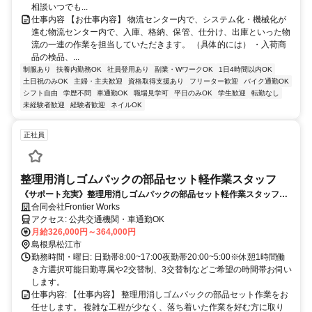
相談いつでも...
仕事内容 【お仕事内容】 物流センター内で、システム化・機械化が
進む物流センター内で、入庫、格納、保管、仕分け、出庫といった物
流の一連の作業を担当していただきます。 （具体的には） ・入荷商
品の検品、...
制服あり
扶養内勤務OK
社員登用あり
副業・WワークOK
1日4時間以内OK
土日祝のみOK
主婦・主夫歓迎
資格取得支援あり
フリーター歓迎
バイク通勤OK
シフト自由
学歴不問
車通勤OK
職場見学可
平日のみOK
学生歓迎
転勤なし
未経験者歓迎
経験者歓迎
ネイルOK
正社員
整理用消しゴムパックの部品セット軽作業スタッフ
《サポート充実》整理用消しゴムパックの部品セット軽作業スタッフ！
シンプル作業♪
合同会社Frontier Works
アクセス: 公共交通機関・車通勤OK
月給326,000円～364,000円
島根県松江市
勤務時間・曜日: 日勤帯8:00~17:00夜勤帯20:00~5:00※休憩1時間働
き方選択可能日勤専属や2交替制、3交替制などご希望の時間帯お伺い
します。
仕事内容: 【仕事内容】 整理用消しゴムパックの部品セット作業をお
任せします。 複雑な工程が少なく、落ち着いた作業を好む方に取り