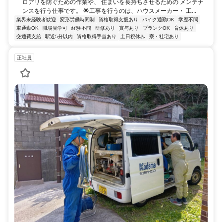
ロアリを防ぐための作業や、 住まいを長持ちさせるための メンテナ
ンスを行う仕事です。 🌟工事を行うのは、ハウスメーカー・ 工...
業界未経験者歓迎
変形労働時間制
資格取得支援あり
バイク通勤OK
学歴不問
車通勤OK
職場見学可
経験不問
研修あり
賞与あり
ブランクOK
育休あり
交通費支給
駅近5分以内
資格取得手当あり
土日祝休み
寮・社宅あり
正社員