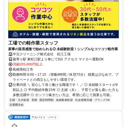
工場での軽作業スタッフ
家事の延長感覚で始められる◎ 未経験歓迎！シンプルなコツコツ軽作業
中元クリーニング株式会社 松江工場
最寄り駅 東松江駅より車にて8分 アクセス マイカー通勤OK
月給205,000円以上
島根県松江市
勤務時間 8:00～17:15 （実働8時間／休憩75分） 残業は少なめで、プ
ライベートとの両立もしやすい環境です。
仕事内容 ＼ 安心して長く働ける職場です！ ／ ◎ 未経験スタートが9
割以上 ◎ 平均勤続年数15年 ◎ 主婦（夫）、子育てが落ち着いた方も
多数活躍中 ◎ ガッツリ稼ぎたい方は、希望に応じて残業も可能...
主婦・主夫歓迎
長期
固定時間制
未経験者歓迎
社会保険完備
ブランクOK
交通費支給
アルバイト・パート