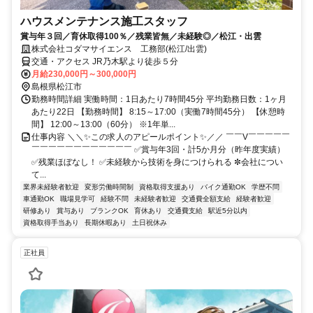
ハウスメンテナンス施工スタッフ
賞与年３回／育休取得100％／残業皆無／未経験◎／松江・出雲
株式会社コダマサイエンス 工務部(松江/出雲)
交通・アクセス JR乃木駅より徒歩５分
月給230,000円～300,000円
島根県松江市
勤務時間詳細 実働時間：1日あたり7時間45分 平均勤務日数：1ヶ月
あたり22日 【勤務時間】 8:15～17:00（実働7時間45分） 【休憩時
間】 12:00～13:00（60分） ※1年単...
仕事内容 ＼＼✨この求人のアピールポイント✨／／ ￣￣V￣￣￣￣￣
￣￣￣￣￣￣￣￣￣￣￣￣ ✅賞与年3回・計5か月分（昨年度実績）
✅残業ほぼなし！ ✅未経験から技術を身につけられる ✼会社につい
て...
業界未経験者歓迎
変形労働時間制
資格取得支援あり
バイク通勤OK
学歴不問
車通勤OK
職場見学可
経験不問
未経験者歓迎
交通費全額支給
経験者歓迎
研修あり
賞与あり
ブランクOK
育休あり
交通費支給
駅近5分以内
資格取得手当あり
長期休暇あり
土日祝休み
正社員