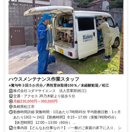
ハウスメンテナンス作業スタッフ
⭐賞与年３回５か月分／男性育休取得100％／未経験歓迎／松江
株式会社コダマサイエンス 法人営業部(松江)
交通・アクセス JR乃木駅より徒歩５分
月給230,000円～300,000円
島根県松江市
勤務時間詳細 実働時間：1日あたり7時間45分 平均勤務日数：1ヶ月
あたり19日 〜 24日 【勤務時間】 8:15～17:00（実働7時間45分）
【休憩時間】 12:00～13:00（60分） ...
仕事内容 【どんなお仕事なの？】 ✅一般のご家庭の床下に入り、 シ