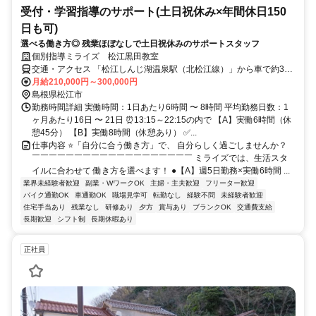
受付・学習指導のサポート(土日祝休み×年間休日150
日も可)
選べる働き方◎ 残業ほぼなしで土日祝休みのサポートスタッフ
個別指導ミライズ 松江黒田教室
交通・アクセス 「松江しんじ湖温泉駅（北松江線）」から車で約3
分、「松江駅（JR山陰本線）」から車で約10分 ★車通勤OK
月給210,000円～300,000円
島根県松江市
勤務時間詳細 実働時間：1日あたり6時間 〜 8時間 平均勤務日数：1
ヶ月あたり16日 〜 21日 ⏰13:15～22:15の内で 【A】実働6時間（休
憩45分） 【B】実働8時間（休憩あり） ✅...
仕事内容 ⭐「自分に合う働き方」で、 自分らしく過ごしませんか？
￣￣￣￣￣￣￣￣￣￣￣￣￣￣￣￣￣￣￣ ミライズでは、生活スタ
イルに合わせて 働き方を選べます！ ●【A】週5日勤務×実働6時間 ...
業界未経験者歓迎
副業・WワークOK
主婦・主夫歓迎
フリーター歓迎
バイク通勤OK
車通勤OK
職場見学可
転勤なし
経験不問
未経験者歓迎
住宅手当あり
残業なし
研修あり
夕方
賞与あり
ブランクOK
交通費支給
長期歓迎
シフト制
長期休暇あり
正社員