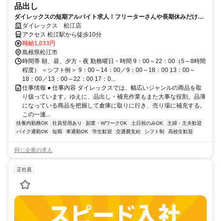
品出し
ダイレックスの短期アルバイト求人！フリーターさんや長期休みだけ働
きたい学生さんに人気です。
ダイレックス 松江店
アクセス 松江駅から徒歩10分
時給1,033円
島根県松江市
時間帯 朝、昼、夕方・夜 勤務曜日・時間 9：00～22：00（5～8時間
程度） ＜シフト例＞ 9：00～14：00／9：00～18：00 13：00～
18：00／13：00～22：00 17：0...
仕事情報 ● 仕事内容 ダイレックスでは、幅広いジャンルの商品を取
り扱っています。ゆえに、品出し・補充作業もまた大事な役割。品薄
になっている商品を把握して倉庫に取りに行き、売り場に補充する。
この一連...
扶養内勤務OK
社員登用あり
副業・WワークOK
土日祝のみOK
主婦・主夫歓迎
バイク通勤OK
短期
車通勤OK
学生歓迎
交通費支給
シフト制
高校生歓迎
同じ企業の求人
正社員