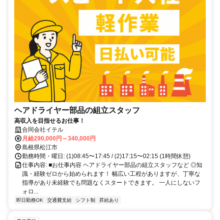
ヘアドライヤー部品の組立スタッフ
高収入を目指せるお仕事！
合同会社イテル
月給290,000円～340,000円
島根県松江市
勤務時間・曜日: (1)08:45〜17:45 / (2)17:15〜02:15 (1時間休憩)
仕事内容: ■お仕事内容 ヘアドライヤー部品の組立スタッフなど ◎知
識・経験ゼロから始められます！ 幅広い工程がありますが、丁寧な
指導があり未経験でも問題なくスタートできます。 一人にしないフ
ォロ...
即日勤務OK
交通費支給
シフト制
昇給あり