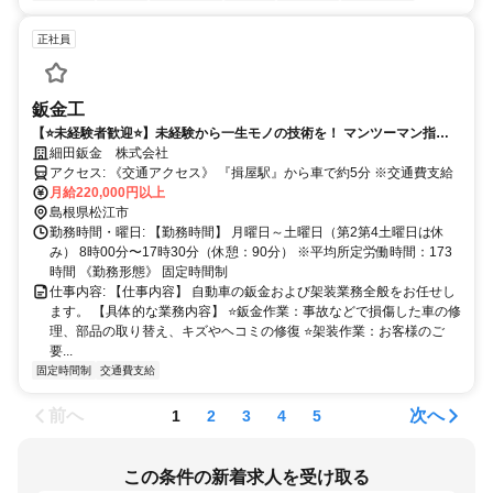
正社員
鈑金工
【⭐未経験者歓迎⭐】未経験から一生モノの技術を！ マンツーマン指導
で安心してスタートできる鈑金工！
細田鈑金 株式会社
アクセス: 《交通アクセス》 『揖屋駅』から車で約5分 ※交通費支給
月給220,000円以上
島根県松江市
勤務時間・曜日: 【勤務時間】 月曜日～土曜日（第2第4土曜日は休
み） 8時00分〜17時30分（休憩：90分） ※平均所定労働時間：173
時間 《勤務形態》 固定時間制
仕事内容: 【仕事内容】 自動車の鈑金および架装業務全般をお任せし
ます。 【具体的な業務内容】 ⭐鈑金作業：事故などで損傷した車の修
理、部品の取り替え、キズやヘコミの修復 ⭐架装作業：お客様のご
要...
固定時間制
交通費支給
前へ
次へ
1
2
3
4
5
この条件の新着求人を受け取る