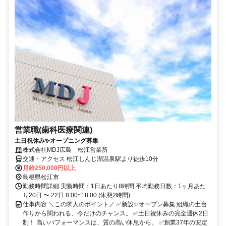
営業職(歯科医療関連)
土日祝休み✨オープニング募集
株式会社MDJ広島 松江営業所
交通・アクセス 松江しんじ湖温泉駅より徒歩10分
月給250,000円以上
島根県松江市
勤務時間詳細 実働時間：1日あたり8時間 平均勤務日数：1ヶ月あた
り20日 〜 22日 8:00~18:00 (休憩2時間)
仕事内容 ＼この求人のポイント／ ✅新設✨オープン募集 組織の土台
作りから関われる、今だけのチャンス。 ✅土日祝休みの完全週休2日
制！ 高いパフォーマンスは、質の高い休息から。 ✅創業37年の安定