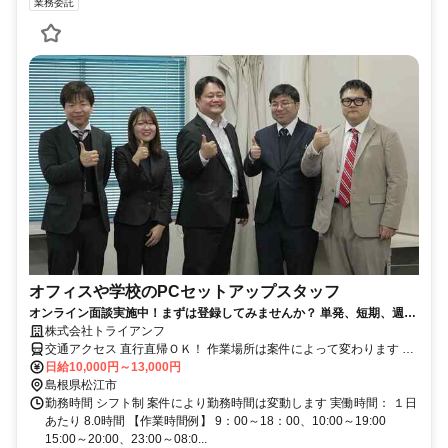
業務委託
オフィスや学校のPCセットアップスタッフ
オンライン面談実施中！まずは登録してみませんか？ 単発、短期、週
1、平日のみ、土日のみ…全部OK！のレア求人です
株式会社トライアンフ
交通アクセス 直行直帰ＯＫ！ 作業場所は案件によって変わります 交
通費100％支給◎ 四国オフィス：〒760-0052 香川県高松市瓦町1-9-
日給10,000円～13,000円
20 片山第2ビル 502号
島根県松江市
勤務時間 シフト制 案件により勤務時間は変動します 実働時間： １日
あたり 8.0時間 【作業時間例】 9：00～18：00、10:00～19:00
15:00～20:00、23:00～08:0...