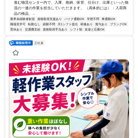
進む物流センター内で、入庫、格納、保管、仕分け、出庫といった物
流の一連の作業を担当していただきます。 （具体的には） ・入荷商
品の検品、...
業界未経験者歓迎
資格取得支援あり
バイク通勤OK
学歴不問
車通勤OK
職場見学可
転勤なし
経験不問
月1シフト提出
研修あり
賞与あり
ブランクOK
育休あり
交通費支給
資格取得手当あり
シフト制
友達と応募OK
正社員