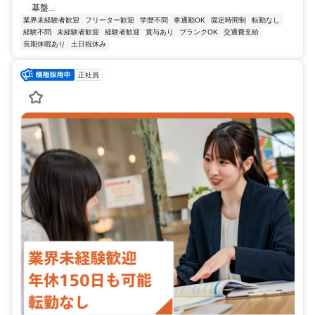
基盤...
業界未経験者歓迎
フリーター歓迎
学歴不問
車通勤OK
固定時間制
転勤なし
経験不問
未経験者歓迎
経験者歓迎
賞与あり
ブランクOK
交通費支給
長期休暇あり
土日祝休み
正社員