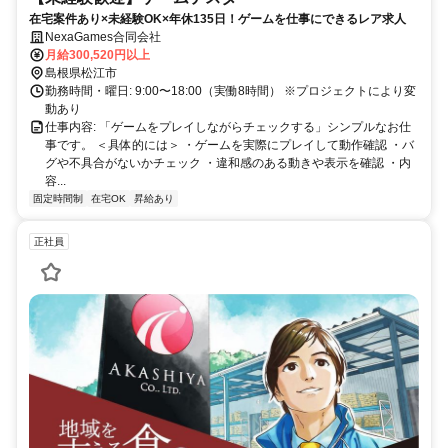
在宅案件あり×未経験OK×年休135日！ゲームを仕事にできるレア求人
NexaGames合同会社
月給300,520円以上
島根県松江市
勤務時間・曜日: 9:00〜18:00（実働8時間） ※プロジェクトにより変
動あり
仕事内容: 「ゲームをプレイしながらチェックする」シンプルなお仕
事です。 ＜具体的には＞ ・ゲームを実際にプレイして動作確認 ・バ
グや不具合がないかチェック ・違和感のある動きや表示を確認 ・内
容...
固定時間制
在宅OK
昇給あり
正社員