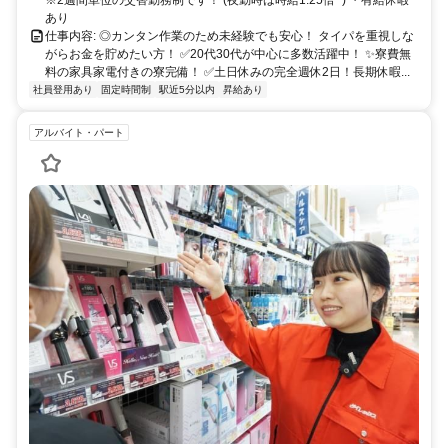
あり
仕事内容: ◎カンタン作業のため未経験でも安心！ タイパを重視しな
がらお金を貯めたい方！ ✅20代30代が中心に多数活躍中！ ✨寮費無
料の家具家電付きの寮完備！ ✅土日休みの完全週休2日！長期休暇...
社員登用あり
固定時間制
駅近5分以内
昇給あり
アルバイト・パート