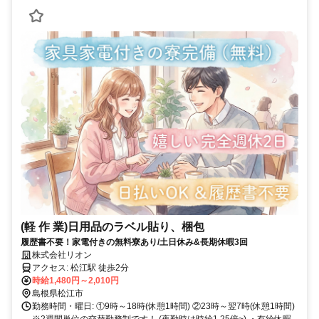
(軽 作 業)日用品のラベル貼り、梱包
履歴書不要！家電付きの無料寮あり/土日休み&長期休暇3回
株式会社リオン
アクセス: 松江駅 徒歩2分
時給1,480円～2,010円
島根県松江市
勤務時間・曜日: ①9時～18時(休憩1時間) ②23時～翌7時(休憩1時間)
※2週間単位の交替勤務制です！ (夜勤時は時給1.25倍~) ・有給休暇