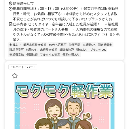
島根県松江市
勤務時間詳細 8：30～17：30（休憩60分）※残業月平均10h ※勤務
日数・時間、お気軽に相談下さい 未経験から始めたスタッフも多数!
不安なことがあればいつでも相談して下さいね♪ ブランクからお...
仕事内容 セミリタイヤ・定年後に入社した社員が活躍！！ ＜福祉用
具の洗浄・軽作業のパートさん募集！＞ 人柄重視の採用なので経験
やスキルがなくてもOK!年齢不問!やる気があればOKです! 正社員と先
輩ス...
制服あり
業界未経験者歓迎
60代も応募可
学歴不問
車通勤OK
固定時間制
職場見学可
転勤なし
未経験者歓迎
経験者歓迎
研修あり
ブランクOK
交通費支給
長期歓迎
フルタイム歓迎
長期休暇あり
アルバイト・パート