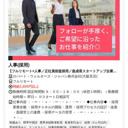
人事(採用)
【フルリモート×人事／正社員前提採用／急成長スタートアップ企業／
英語】Robert Walters
ロバート・ウォルターズ・ジャパン株式会社(大阪支店)
フルリモート
時給1,800円以上
勤務時間 固定時間制 ９：００～１８：００（休憩１時間） ＜勤務開
始時期＞ 即日～ ※スタート日相談可
仕事内容 ・・ー・・＋・・ー・・＋・・ー・・ ◆仕事内容◆ ・採用
業務全般 ・採用チャネルの開拓・運用 ・採用プロセスの設計・改善
・面接官との連携 ・採用データの管理 ・・ー・・＋・・ー・・
＋・...
制服あり
標準中国語
業界未経験者歓迎
飲食割引あり
短期（3ヵ月以内）
育休延長あり
ランチタイム
扶養内勤務OK
店舗割引あり
社員登用あり