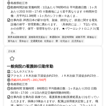
島根県松江市
勤務時間詳細 実働時間：1日あたり7時間45分 平均勤務日数：1ヶ月
あたり20日 9:00～17:45 ※勤務地により若干異なります ※時間外労
働：月平均11.3時間 ＜1ヶ月のシフト例＞※あくま...
仕事内容 JR西日本の駅や信号、架線、踏切など、鉄道に関する電気
設備の保守・管理業務に携わります。 〈具体的には…〉 下記いずれ
かの分野で、保守・管理等を行います。 ■パワーエレクトロニクス(電
力...
業界未経験者歓迎
資格取得支援あり
車通勤OK
固定時間制
経験不問
研修あり
賞与あり
育休あり
交通費支給
社割あり
寮・社宅あり
託児所あり
正社員
一般病院の看護師/日勤常勤
こなんホスピタル
アクセス ＪＲ木次線 宍道徒歩約23分、ＪＲ木次線 宍道徒歩約23分、
ＪＲ山陰本線 来待徒歩約30分
月給205,000円～283,700円
島根県松江市
勤務時間 実働時間：8時間/日 平均勤務日数：1ヶ月あたり20日 日勤
08:50～17:00 （※1日の所定労働時間数8時間）
仕事内容 仕事内容 病棟での、看護業務全般(医療処置あり)を行ってい
ただきます。病棟が3棟ありますが、配属は採用後決定致します。 職
場・施設について 湖の見える抜群のロケーションと、フラットな人