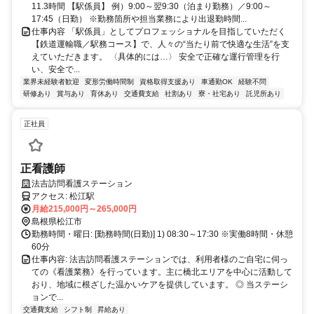
11.3時間 【駅係員】 例）9:00～翌9:30（泊まり勤務）／9:00～
17:45（日勤） ※勤務箇所や担当業務により出退勤時間...
仕事内容 「駅係員」としてプロフェッショナルを目指していただく
【鉄道運輸職／駅務コース】で、人々の“当たり前で快適な生活”を支
えていただきます。 〈具体的には…〉 安全で正確な運行管理を行
い、安全で...
業界未経験者歓迎
変形労働時間制
資格取得支援あり
車通勤OK
経験不問
研修あり
賞与あり
育休あり
交通費支給
社割あり
寮・社宅あり
託児所あり
正社員
正看護師
法吉訪問看護ステーション
アクセス: 松江駅
月給215,000円～265,000円
島根県松江市
勤務時間・曜日: [勤務時間(日勤)] 1) 08:30～17:30 ※実働8時間・休憩
60分
仕事内容: 法吉訪問看護ステーションでは、利用者様のご自宅に伺っ
ての《看護業務》を行っています。主に橋北エリアを中心に活動して
おり、地域に根ざした温かいケアを提供しています。 ◎ 当ステーシ
ョンで...
交通費支給
シフト制
昇給あり