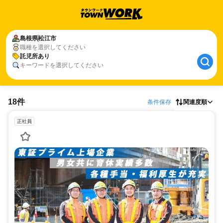
島根県
松江市
職種を選択してください
託児所あり
キーワードを選択してください
18件
条件保存
関連度順
正社員