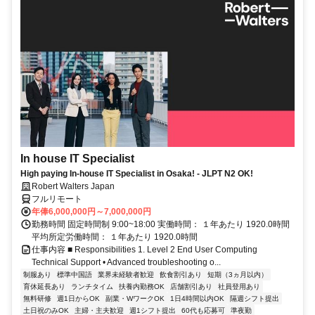
In house IT Specialist
High paying In-house IT Specialist in Osaka! - JLPT N2 OK!
Robert Walters Japan
フルリモート
年俸6,000,000円～7,000,000円
勤務時間 固定時間制 9:00~18:00 実働時間： １年あたり 1920.0時間
平均所定労働時間： １年あたり 1920.0時間
仕事内容 ■ Responsibilities 1. Level 2 End User Computing
Technical Support • Advanced troubleshooting o...
制服あり
標準中国語
業界未経験者歓迎
飲食割引あり
短期（3ヵ月以内）
育休延長あり
ランチタイム
扶養内勤務OK
店舗割引あり
社員登用あり
無料研修
週1日からOK
副業・WワークOK
1日4時間以内OK
隔週シフト提出
土日祝のみOK
主婦・主夫歓迎
週1シフト提出
60代も応募可
準夜勤