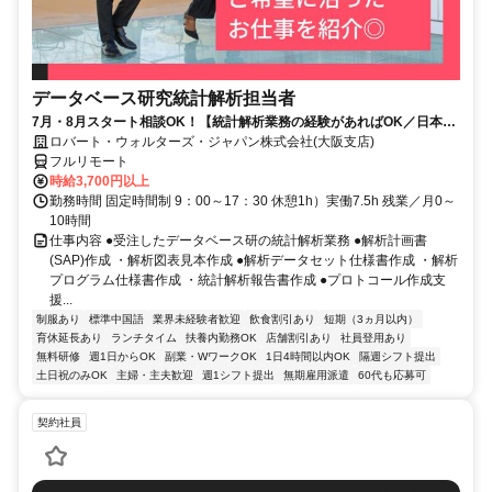
データベース研究統計解析担当者
7月・8月スタート相談OK！【統計解析業務の経験があればOK／日本全
国どこでもOK／完全在宅／時給３７００円／正社員登用可能性あり】統
ロバート・ウォルターズ・ジャパン株式会社(大阪支店)
計解析
フルリモート
時給3,700円以上
勤務時間 固定時間制 9：00～17：30 休憩1h）実働7.5h 残業／月0～
10時間
仕事内容 ●受注したデータベース研の統計解析業務 ●解析計画書
(SAP)作成 ・解析図表見本作成 ●解析データセット仕様書作成 ・解析
プログラム仕様書作成 ・統計解析報告書作成 ●プロトコール作成支
援...
制服あり
標準中国語
業界未経験者歓迎
飲食割引あり
短期（3ヵ月以内）
育休延長あり
ランチタイム
扶養内勤務OK
店舗割引あり
社員登用あり
無料研修
週1日からOK
副業・WワークOK
1日4時間以内OK
隔週シフト提出
土日祝のみOK
主婦・主夫歓迎
週1シフト提出
無期雇用派遣
60代も応募可
契約社員