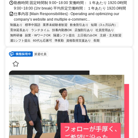
勤務時間 固定時間制 9:00~18:00 実働時間： １年あたり 1920.0時間
9:00~18:00 (1hr break) 平均所定労働時間： １年あたり 1920.0時間
仕事内容 [Main Responsibilities] - Operating and optimizing our
company’s website and multiple e-commerc...
制服あり
標準中国語
業界未経験者歓迎
飲食割引あり
短期（3ヵ月以内）
育休延長あり
ランチタイム
扶養内勤務OK
店舗割引あり
社員登用あり
無料研修
副業・WワークOK
隔週シフト提出
土日祝のみOK
主婦・主夫歓迎
週1シフト提出
60代も応募可
準夜勤
資格取得支援あり
長期
派遣社員