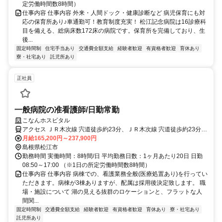
定労働時間数8時間）
仕事内容 仕事内容 外来・人間ドック・健康診断など 病児保育にも対
応の保育所あり♪車通勤可！教育制度充実！ 松江記念病院は16診療科
目を備える、総病床数172床の病院です。保育所を完備しており、生
後...
固定時間制
住宅手当あり
交通費全額支給
経験者歓迎
有資格者歓迎
育休あり
寮・社宅あり
託児所あり
正社員
一般病院の准看護師/日勤常勤
こなんホスピタル
アクセス ＪＲ木次線 宍道徒歩約23分、ＪＲ木次線 宍道徒歩約23分、
ＪＲ山陰本線 来待徒歩約30分
月給165,200円～237,900円
島根県松江市
勤務時間 実働時間：8時間/日 平均勤務日数：1ヶ月あたり20日 日勤
08:50～17:00 （※1日の所定労働時間数8時間）
仕事内容 仕事内容 病棟での、看護業務全般(医療処置あり)を行ってい
ただきます。病棟が3棟ありますが、配属は採用後決定致します。 職
場・施設について 湖の見える抜群のロケーションと、フラットな人
間関...
固定時間制
交通費全額支給
経験者歓迎
有資格者歓迎
育休あり
寮・社宅あり
託児所あり