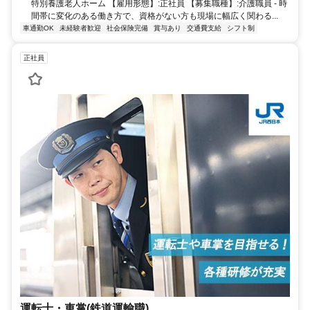
特別養護老人ホーム 【雇用形態】:正社員 【募集職種】:介護職員 - 時
間帯に変化のある働き方で、資格がない方も現場に幅広く関わる...
車通勤OK
未経験者歓迎
社会保険完備
賞与あり
交通費支給
シフト制
正社員
運転士・車掌(鉄道運輸職)