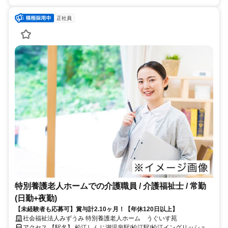
正社員
特別養護老人ホームでの介護職員 / 介護福祉士 / 常勤
(日勤+夜勤)
【未経験者も応募可】賞与計2.10ヶ月！【年休120日以上】
社会福祉法人みずうみ 特別養護老人ホーム うぐいす苑
アクセス 【駅名】 松江しんじ湖温泉駅/松江駅/松江イングリッシュガ