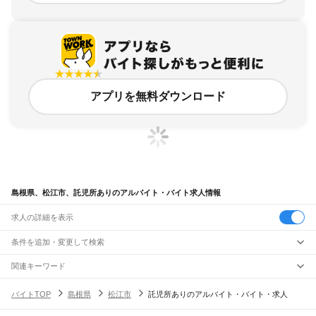
アプリを無料ダウンロード
島根県、松江市、託児所ありのアルバイト・バイト求人情報
求人の詳細を表示
条件を追加・変更して検索
市区町村を追加・変更
関連キーワード
島根県 松江市 子供
島根県 松江市 ファミレス
島根県 松江市 扶養内
島根県
駅を追加・変更
バイトTOP
島根県
松江市
託児所ありのアルバイト・バイト・求人
千葉県 松戸市 託児所付き
島根県 松江市 宅配
島根県
すべて
松江市
浜田市
出雲市
益田市
大田市
安来市
江津市
雲南市
八束郡
仁多郡
飯石郡
職種を追加・変更