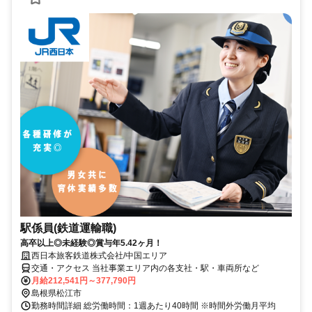
駅係員(鉄道運輸職)
高卒以上◎未経験◎賞与年5.42ヶ月！
西日本旅客鉄道株式会社/中国エリア
交通・アクセス 当社事業エリア内の各支社・駅・車両所など
月給212,541円～377,790円
島根県松江市
勤務時間詳細 総労働時間：1週あたり40時間 ※時間外労働月平均