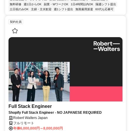
無料研修
週1日からOK
副業・WワークOK
1日4時間以内OK
隔週シフト提出
土日祝のみOK
主婦・主夫歓迎
週1シフト提出
無期雇用派遣
60代も応募可
契約社員
Full Stack Engineer
Shopify Full Stack Engineer - NO JAPANESE REQUIRED
Robert Walters Japan
フルリモート
年俸6,000,000円～8,000,000円