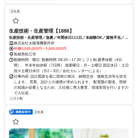
正社員
生産技術・生産管理【1886】
生産技術・生産管理／急募／年間休日111日／未経験OK／資格手当／シ
フト制／交通費支給
株式会社太陽電機製作所
年俸3,500,000円～5,000,000円
島根県松江市
勤務時間・曜日: 勤務時間: 08:20～17:30 シフト制 夏季休暇（4日
間）、年末年始休暇（7日間） 就業曜日：月～土曜日 固定休日：土日
祝※土曜日休日（月2～3日／会社カレンダーによる） ...
仕事内容: 設計図面を基に部材の発注、納期交渉、価格交渉等を担当
します。 営業、設計との連携が求められます。 配電盤の製造、部材
の知識が必要となるため、入社後に導入教育、現場実習を行いますの
で入社前...
シフト制
正社員