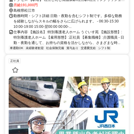
ーデン前駅
月給191,000円
島根県松江市
勤務時間・シフト詳細 日勤・夜勤を含むシフト制です。多様な勤務
を経験しながらスキルの幅をさらに広げられます。 - 06:30-15:30
10:00-19:00 15:00-翌00:00 00:00-...
仕事内容 【施設名】:特別養護老人ホーム うぐいす苑 【施設形態】:
特別養護老人ホーム 【雇用形態】:正社員 【募集職種】:介護職員 - 日
勤・夜勤を通して、お持ちの資格を活かしながら、さまざまな時...
車通勤OK
未経験者歓迎
社会保険完備
賞与あり
交通費支給
シフト制
正社員