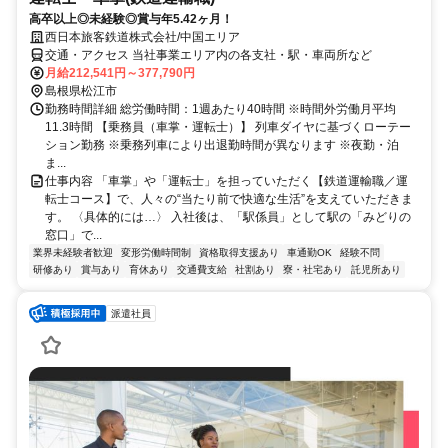
高卒以上◎未経験◎賞与年5.42ヶ月！
西日本旅客鉄道株式会社/中国エリア
交通・アクセス 当社事業エリア内の各支社・駅・車両所など
月給212,541円～377,790円
島根県松江市
勤務時間詳細 総労働時間：1週あたり40時間 ※時間外労働月平均
11.3時間 【乗務員（車掌・運転士）】 列車ダイヤに基づくローテー
ション勤務 ※乗務列車により出退勤時間が異なります ※夜勤・泊
ま...
仕事内容 「車掌」や「運転士」を担っていただく【鉄道運輸職／運
転士コース】で、人々の“当たり前で快適な生活”を支えていただきま
す。 〈具体的には…〉 入社後は、「駅係員」として駅の「みどりの
窓口」で...
業界未経験者歓迎
変形労働時間制
資格取得支援あり
車通勤OK
経験不問
研修あり
賞与あり
育休あり
交通費支給
社割あり
寮・社宅あり
託児所あり
派遣社員