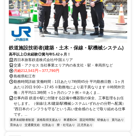
鉄道施設技術者(建築・土木・保線・駅機械システム)
高卒以上◎未経験◎賞与年5.42ヶ月！
西日本旅客鉄道株式会社/中国エリア
交通・アクセス 当社事業エリア内の各支社・駅・車両所など
月給212,541円～377,790円
島根県松江市
勤務時間詳細 実働時間：1日あたり7時間45分 平均勤務日数：1ヶ月
あたり20日 9:00～17:45 ※勤務地により若干異なります ※時間外労
働：月平均11.3時間 ＜1ヶ月のシフト例＞※あくま...
仕事内容 鉄道や駅に付随する設備や機器類の保全、工事監理をお任
せします。（保線/土木/建築/駅機械システムいずれかの分野へ配属）
“西日本のインフラを守る”という高い使命感のもとで取り組める仕事
です。...
業界未経験者歓迎
資格取得支援あり
車通勤OK
固定時間制
研修あり
賞与あり
育休あり
交通費支給
社割あり
寮・社宅あり
託児所あり