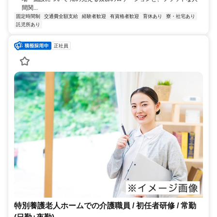
間関...
固定時間制
交通費全額支給
経験者歓迎
有資格者歓迎
育休あり
寮・社宅あり
託児所あり
正社員
特別養護老人ホームでの介護職員 / 初任者研修 / 常勤