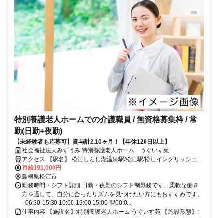
特別養護老人ホームでの介護職員 / 無資格募集枠 / 常
勤(日勤+夜勤)
【未経験者も応募可】賞与計2.10ヶ月！【年休120日以上】
社会福祉法人みずうみ 特別養護老人ホーム うぐいす苑
アクセス 【駅名】 松江しんじ湖温泉駅/松江駅/松江イングリッシュガ
ーデン前駅
月給191,000円
島根県松江市
勤務時間・シフト詳細 日勤・夜勤のシフト制勤務です。柔軟な働き
方を通して、自分に合ったリズムを見つけたい方にもおすすめです。
- 06:30-15:30 10:00-19:00 15:00-翌00:0...
仕事内容 【施設名】:特別養護老人ホーム うぐいす苑 【施設形態】: