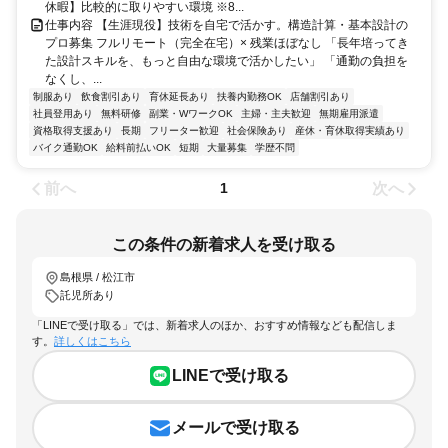
休暇】比較的に取りやすい環境 ※8...
仕事内容 【生涯現役】技術を自宅で活かす。構造計算・基本設計の
プロ募集 フルリモート（完全在宅）× 残業ほぼなし 「長年培ってき
た設計スキルを、もっと自由な環境で活かしたい」 「通勤の負担を
なくし、...
制服あり
飲食割引あり
育休延長あり
扶養内勤務OK
店舗割引あり
社員登用あり
無料研修
副業・WワークOK
主婦・主夫歓迎
無期雇用派遣
資格取得支援あり
長期
フリーター歓迎
社会保険あり
産休・育休取得実績あり
バイク通勤OK
給料前払いOK
短期
大量募集
学歴不問
前へ
次へ
1
この条件の新着求人を受け取る
島根県 / 松江市
託児所あり
「LINEで受け取る」では、新着求人のほか、おすすめ情報なども配信しま
す。
詳しくはこちら
LINEで受け取る
メールで受け取る