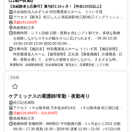
(日勤+夜勤)
【未経験者も応募可】賞与計2.10ヶ月！【年休120日以上】
社会福祉法人みずうみ 特別養護老人ホーム うぐいす苑
アクセス 【駅名】 松江しんじ湖温泉駅/松江駅/松江イングリッシュガ
ーデン前駅
月給191,000円
島根県松江市
勤務時間・シフト詳細 日勤・夜勤を含むシフト制です。多様な勤務
を経験しながらスキルの幅をさらに広げられます。 - 06:30-15:30
10:00-19:00 15:00-翌00:00 00:00-...
仕事内容 【施設名】:特別養護老人ホーム うぐいす苑 【施設形態】:
特別養護老人ホーム 【雇用形態】:正社員 【募集職種】:介護職員 - 日
勤・夜勤を通して、お持ちの資格を活かしながら、さまざまな時...
車通勤OK
未経験者歓迎
社会保険完備
賞与あり
交通費支給
シフト制
正社員
ケアミックスの看護師/常勤・夜勤有り
松江記念病院
アクセス ＪＲ山陰本線 乃木徒歩約14分、ＪＲ山陰本線 松江南口徒歩
約26分、ＪＲ山陰本線 松江南口徒歩約26分
月給226,900円～324,600円
島根県松江市
勤務時間 実働時間：8時間/日 平均勤務日数：1ヶ月あたり20日 日勤
08:30～17:30 夜勤 16:30～翌09:00 遅番 12:00～21:00 （※1日の所