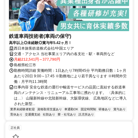
鉄道車両技術者(車両の保守)
高卒以上◎未経験◎賞与年5.42ヶ月！
西日本旅客鉄道株式会社/中国エリア
交通・アクセス 当社事業エリア内の各支社・駅・車両所など
月給212,541円～377,790円
島根県松江市
勤務時間詳細 実働時間：1日あたり7時間45分 平均勤務日数：1ヶ月
あたり20日 9:00～17:45 ※勤務地により若干異なります ※時間外労
働：月平均11.3時間
仕事内容 安全な鉄道の運行や輸送サービスの品質に直結する鉄道車
両のメンテナンス・リニューアル工事等に携わります。 〈具体的に
は…〉 山陽新幹線や北陸新幹線、大阪環状線、 広島地区などに導入
された新型...
業界未経験者歓迎
資格取得支援あり
車通勤OK
固定時間制
研修あり
賞与あり
育休あり
交通費支給
社割あり
寮・社宅あり
託児所あり
正社員