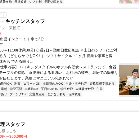
通費支給
長期歓迎
シフト制
長期休暇あり
ート
ル・キッチンスタッフ
イン 東松江
円
東出雲インターより 車で3分
市
:30～11:30(休憩30分) ◇週2日～勤務日数応相談 ※土日のシフトにご対
る方（どちらかでもOK！） シフトサイクル：1ヶ月 授業や家事と両
みも できる限り...
【仕事内容】 バイキングスタイルのホテル内朝食レストランにて、食器
テーブルの掃除、食洗器による皿洗い、お料理の補充、厨房での簡単な
お任せします。業務はマニュアル化されてい...
内勤務OK
副業・WワークOK
土日祝のみOK
主婦・主夫歓迎
資格取得支援あり
早朝
学歴不問
車通勤OK
平日のみOK
学生歓迎
未経験者歓迎
午前
修あり
ブランクOK
交通費支給
まかないあり
長期歓迎
調理スタッフ
こ根っこや
00円～300,000円