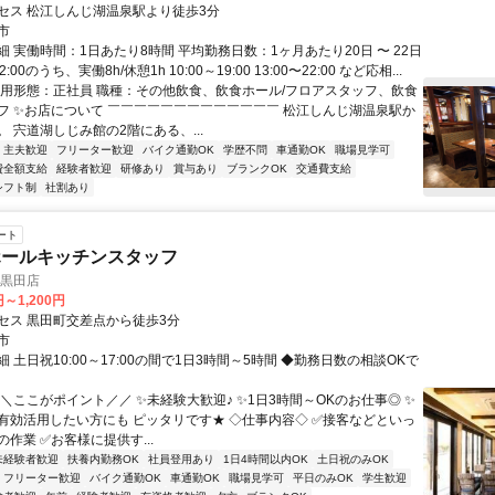
セス 松江しんじ湖温泉駅より徒歩3分
市
 実働時間：1日あたり8時間 平均勤務日数：1ヶ月あたり20日 〜 22日
2:00のうち、実働8h/休憩1h 10:00～19:00 13:00〜22:00 など応相...
雇用形態：正社員 職種：その他飲食、飲食ホール/フロアスタッフ、飲食
フ ✨お店について ￣￣￣￣￣￣￣￣￣￣￣￣￣ 松江しんじ湖温泉駅か
 宍道湖しじみ館の2階にある、...
・主夫歓迎
フリーター歓迎
バイク通勤OK
学歴不問
車通勤OK
職場見学可
費全額支給
経験者歓迎
研修あり
賞与あり
ブランクOK
交通費支給
シフト制
社割あり
ート
ホールキッチンスタッフ
F黒田店
円～1,200円
セス 黒田町交差点から徒歩3分
市
 土日祝10:00～17:00の間で1日3時間～5時間 ◆勤務日数の相談OKで
＼ここがポイント／／ ✨未経験大歓迎♪ ✨1日3時間～OKのお仕事◎ ✨
有効活用したい方にも ピッタリです★ ◇仕事内容◇ ✅接客などといっ
作業 ✅お客様に提供す...
未経験者歓迎
扶養内勤務OK
社員登用あり
1日4時間以内OK
土日祝のみOK
フリーター歓迎
バイク通勤OK
車通勤OK
職場見学可
平日のみOK
学生歓迎