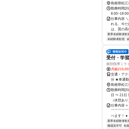
島根県松江
勤務時間詳細
8:00~18:
仕事内容 
れる、今だ
は、質の高い
業界未経験者歓
未経験者歓迎
受付・学習
個別指導ミラ
月給210,0
交通・アク
分 ★車通勤
島根県松江
勤務時間詳細
日 〜 21
（休憩あり） 
仕事内容 
￣￣￣￣￣
べます！ ●
業界未経験者歓
職場見学可
転