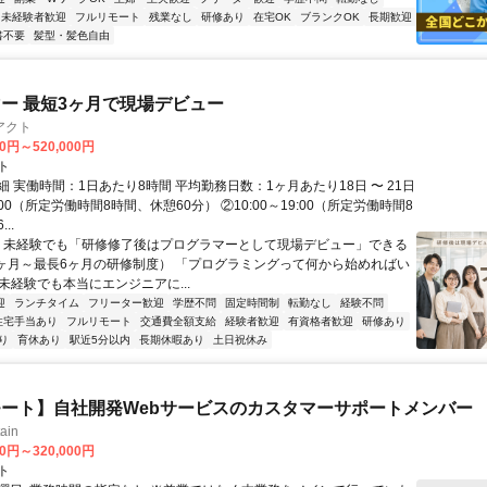
未経験者歓迎
フルリモート
残業なし
研修あり
在宅OK
ブランクOK
長期歓迎
書不要
髪型・髪色自由
ー 最短3ヶ月で現場デビュー
アクト
00円～520,000円
ト
 実働時間：1日あたり8時間 平均勤務日数：1ヶ月あたり18日 〜 21日
18:00（所定労働時間8時間、休憩60分） ②10:00～19:00（所定労働時間8
..
＼ 未経験でも「研修修了後はプログラマーとして現場デビュー」できる
1ヶ月～最長6ヶ月の研修制度） 「プログラミングって何から始めればい
T未経験でも本当にエンジニアに...
迎
ランチタイム
フリーター歓迎
学歴不問
固定時間制
転勤なし
経験不問
住宅手当あり
フルリモート
交通費全額支給
経験者歓迎
有資格者歓迎
研修あり
り
育休あり
駅近5分以内
長期休暇あり
土日祝休み
ート】自社開発Webサービスのカスタマーサポートメンバー
ain
00円～320,000円
ト