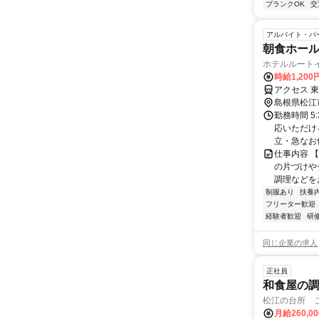
ブランクOK
交
アルバイト・パ
朝食ホー
ホテルルート
時給1,200
アクセス 
島根県松江
勤務時間 5
応いただけ
立・急なお休
仕事内容 
の片づけや
調理などを
制服あり
扶養
フリーター歓迎
経験者歓迎
研
同じ企業の求人
正社員
和食屋の
松江の台所 
月給260,0