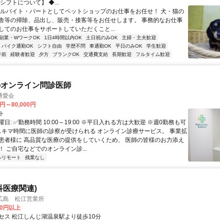
シフトについて】 ◆...
アルバイト・パートとしてペットショップのお仕事をお任せ！ 犬・猫の
舎等の掃除、品出し、販売・接客等をお任せします。 事務的なお仕事
してのお仕事をサポートしていただくこと...
副業・WワークOK
1日4時間以内OK
土日祝のみOK
主婦・主夫歓迎
バイク通勤OK
シフト自由
学歴不問
車通勤OK
平日のみOK
学生歓迎
午前
経験者歓迎
夕方
ブランクOK
交通費支給
長期歓迎
フルタイム歓迎
のオンライン問診医師
博愛会
0円～80,000円
ト
日: ✅勤務時間 10:00～19:00 ※平日入れる方は大歓迎 ※週0勤務も可
 スキマ時間に医師の診察が受けられる オンライン診療サービス。 事業拡
患者様に 高品質な医療の提供をしていくため、 医師の皆様のお力添え
 ご自宅などでのオンライン診...
ルリモート
残業なし
科医療関連)
広島 松江営業所
00円以上
セス 松江しんじ湖温泉駅より徒歩10分