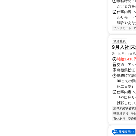
勤務時間・
だける方を
仕事内容:
ルリモート
経験やあな
フルリモート
派遣社員
9月入社|
SocioFuture 
時給1,410
交通・アク
島根県松江
勤務時間詳細
00までの
休二日制） ◇
仕事内容 
リや口座サ
挑戦したい
業界未経験者歓
職場見学可
平
育休あり
交通