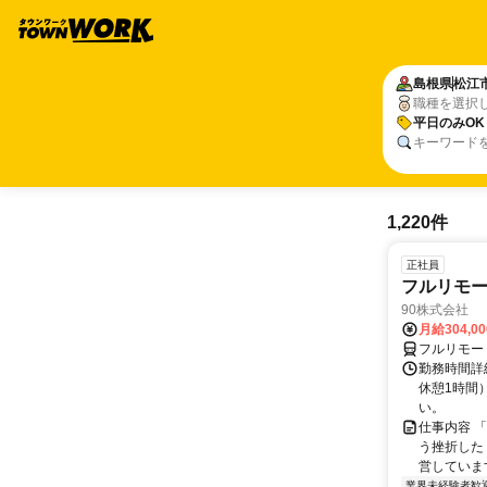
島根県
松江
職種を選択
平日のみOK
キーワード
1,220件
正社員
フルリモ
90株式会社
月給304,0
フルリモー
勤務時間詳
休憩1時間
い。
仕事内容 
う挫折したく
営しています
業界未経験者歓