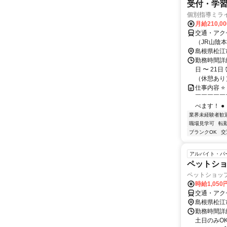
受付・学習
個別指導ミラ
月給210,0
交通・アク
（JR山陰
島根県松江
勤務時間詳細
日 〜 21
（休憩あり） 
仕事内容 
￣￣￣￣￣
べます！ ●
業界未経験者歓
職場見学可
転
ブランクOK
交
アルバイト・パ
ペットシ
ペットショッ
時給1,05
交通・アク
島根県松江
勤務時間詳細
土日のみO