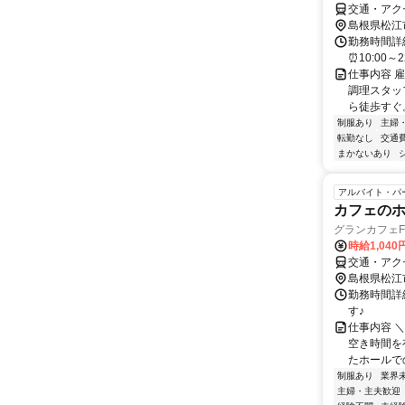
交通・アク
島根県松江
勤務時間詳細
⏰10:00～2
仕事内容 
調理スタッ
ら徒歩すぐ。
制服あり
主婦
転勤なし
交通
まかないあり
アルバイト・パ
カフェの
グランカフェ
時給1,040
交通・アク
島根県松江
勤務時間詳細
す♪
仕事内容 ＼
空き時間を
たホールでの
制服あり
業界
主婦・主夫歓迎