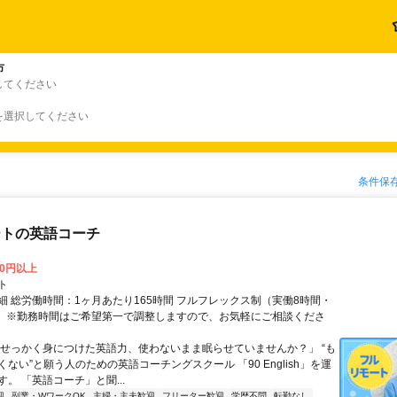
市
してください
を選択してください
条件保
ートの英語コーチ
00円以上
ト
細 総労働時間：1ヶ月あたり165時間 フルフレックス制（実働8時間・
） ※勤務時間はご希望第一で調整しますので、お気軽にご相談くださ
「せっかく身につけた英語力、使わないまま眠らせていませんか？」 “も
ない”と願う人のための英語コーチングスクール 「90 English」を運
。 「英語コーチ」と聞...
迎
副業・WワークOK
主婦・主夫歓迎
フリーター歓迎
学歴不問
転勤なし