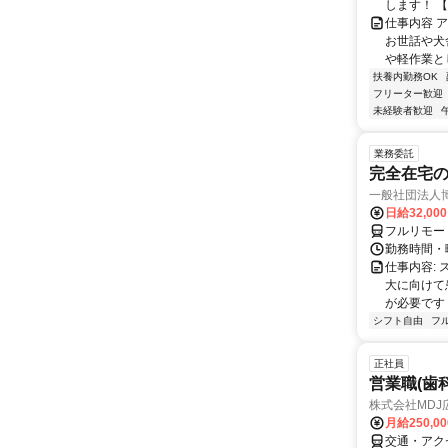
します！ 【
仕事内容 
お世話や犬
や軽作業と
扶養内勤務OK
フリーター歓迎
未経験者歓迎
業務委託
完全在宅
一般社団法人
日給32,00
フルリモー
勤務時間・曜
仕事内容:
大に向けて
が必要です！
シフト自由
フ
正社員
営業職(歯
株式会社MDJ
月給250,0
交通・アク