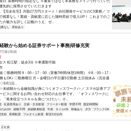
曜日: 業務時間の指定なし ※兼業ではなく本業務をメインで行っていた
優先的に採用させていただきます
 ＼ 【完全在宅】月額27万円スタート！自社開発サービスのCS業務／ フ
で残業なし！業績・貢献度に応じた随時昇給で収入UP！ これまでのご
たの魅力を詳しく記載のうえ、ぜ...
残業なし
昇給あり
未経験から始める証券サポート事務|研修充実
WIT(株)/島根
円
セス 松江駅：徒歩3分 ※車通勤可能
市
 ◇勤務時間 9：00～17：00（実働7時間/休憩1時間） ※8：00～17：
勤務もOK♪ ◇勤務曜日 月～金曜日の平日週5日勤務 土日祝休み（完全週
9月1日...
＼✨未経験から金融知識が身につくオフィスワーク♪✨／ スマホ証券アプ
ービスに関するお問い合わせ対応のお仕事です。 「オフィスワークに
」「将来役立つスキルを身につけたい」そ...
迎
社員登用あり
主婦・主夫歓迎
フリーター歓迎
学歴不問
固定時間制
日のみOK
経験不問
未経験者歓迎
午前
ネイルOK
研修あり
夕方
ブランクOK
費支給
長期歓迎
フルタイム歓迎
駅近5分以内
正社員