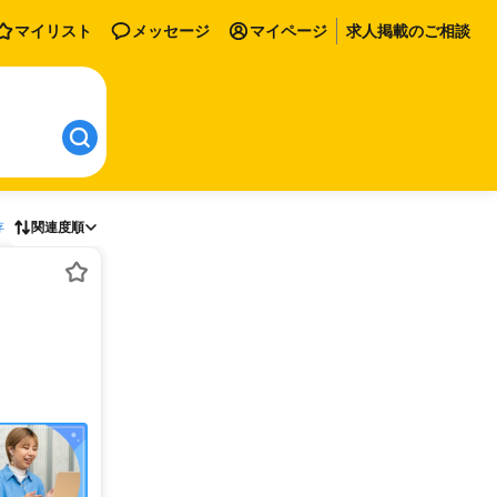
マイリスト
メッセージ
マイページ
求人掲載のご相談
存
関連度順