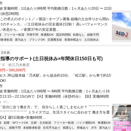
市
 実働時間：1日あたり8時間 平均勤務日数：1ヶ月あたり20日 〜 22日
00 (休憩2時間)
＼この求人のポイント／ ✅新設✨オープン募集 組織の土台作りから関わ
けのチャンス。 ✅土日祝休みの完全週休2日制！ 高いパフォーマンス
休息から。 ✅創業37年の安定基盤...
迎
フリーター歓迎
学歴不問
車通勤OK
固定時間制
転勤なし
経験不問
経験者歓迎
賞与あり
ブランクOK
交通費支給
長期休暇あり
土日祝休み
正社員
指導のサポート(土日祝休み×年間休日150日も可)
イズ 松江乃木教室
00円～300,000円
セス JR山陰本線「乃木駅」から徒歩約10分、「松江駅」から車で約10
OK!
市
 実働時間：1日あたり6時間 〜 8時間 平均勤務日数：1ヶ月あたり16
日 ⏰13:15～22:15の内で 【A】実働6時間（休憩45分） 【B】実働8時間
✅...
⭐「自分に合う働き方」で、 自分らしく過ごしませんか？ ￣￣￣￣￣￣
￣￣￣￣￣￣￣￣ ミライズでは、生活スタイルに合わせて 働き方を選
【A】週5日勤務×実働6時間 ...
迎
副業・WワークOK
主婦・主夫歓迎
フリーター歓迎
バイク通勤OK
車通勤OK
勤なし
経験不問
未経験者歓迎
住宅手当あり
残業なし
研修あり
夕方
賞与あり