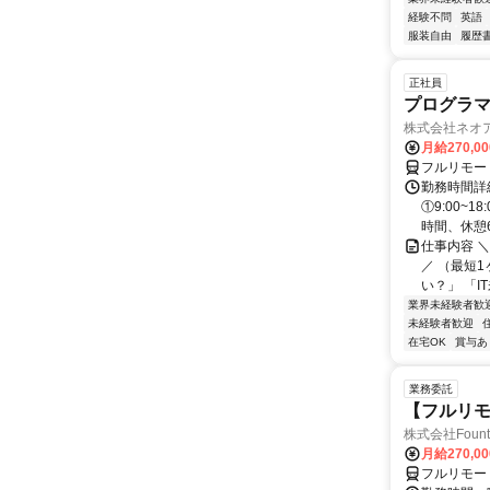
経験不問
英語
服装自由
履歴
正社員
プログラマ
株式会社ネオ
月給270,0
フルリモー
勤務時間詳細
①9:00~
時間、休憩6.
仕事内容 
／ （最短
い？」 「I
業界未経験者歓
未経験者歓迎
在宅OK
賞与あ
業務委託
【フルリモ
株式会社Fount
月給270,0
フルリモー