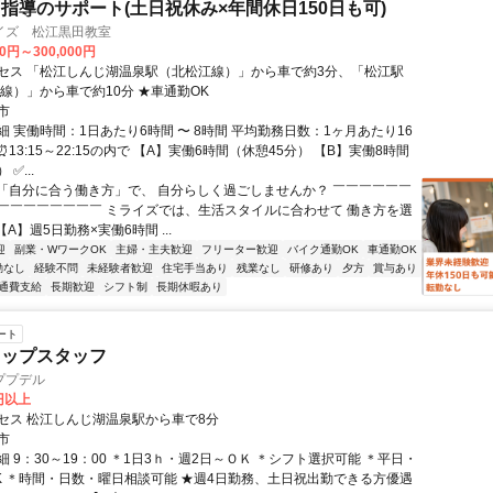
指導のサポート(土日祝休み×年間休日150日も可)
イズ 松江黒田教室
00円～300,000円
セス 「松江しんじ湖温泉駅（北松江線）」から車で約3分、「松江駅
本線）」から車で約10分 ★車通勤OK
市
 実働時間：1日あたり6時間 〜 8時間 平均勤務日数：1ヶ月あたり16
日 ⏰13:15～22:15の内で 【A】実働6時間（休憩45分） 【B】実働8時間
✅...
⭐「自分に合う働き方」で、 自分らしく過ごしませんか？ ￣￣￣￣￣￣
￣￣￣￣￣￣￣￣ ミライズでは、生活スタイルに合わせて 働き方を選
【A】週5日勤務×実働6時間 ...
迎
副業・WワークOK
主婦・主夫歓迎
フリーター歓迎
バイク通勤OK
車通勤OK
勤なし
経験不問
未経験者歓迎
住宅手当あり
残業なし
研修あり
夕方
賞与あり
通費支給
長期歓迎
シフト制
長期休暇あり
ート
ョップスタッフ
ププデル
0円以上
セス 松江しんじ湖温泉駅から車で8分
市
 9：30～19：00 ＊1日3ｈ・週2日～ＯＫ ＊シフト選択可能 ＊平日・
K ＊時間・日数・曜日相談可能 ★週4日勤務、土日祝出勤できる方優遇