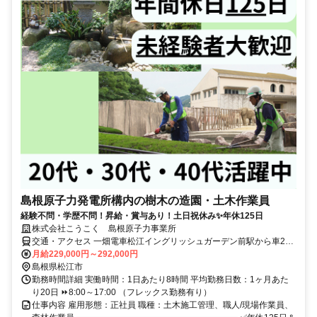
島根原子力発電所構内の樹木の造園・土木作業員
経験不問・学歴不問！昇給・賞与あり！土日祝休み✨年休125日
株式会社こうこく 島根原子力事業所
交通・アクセス 一畑電車松江イングリッシュガーデン前駅から車22
分 JR松江駅から車35分
月給229,000円～292,000円
島根県松江市
勤務時間詳細 実働時間：1日あたり8時間 平均勤務日数：1ヶ月あた
り20日 ⏩8:00～17:00 （フレックス勤務有り）
仕事内容 雇用形態：正社員 職種：土木施工管理、職人/現場作業員、