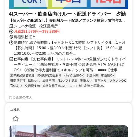
4tスーパー・飲食店向けルート配送ドライバー 夕勤
【個人宅への配送なし】短距離ルート配送／ブランク歓迎／賞与年3回
／再配達なし／実質年休124日
シモハナ物流 松江営業所-1
月給281,576円～398,886円
島根県松江市
勤務時間 総労働時間：1ヶ月あたり170時間 シフトサイクル：1ヶ月
【募集時間】 15:00～翌3:00※休憩1時間 【シフト例】 15:00～翌
1:00 16:00～翌2:00 上記内のご都合...
仕事内容 【お仕事内容】 ＼ストレスや体への負担が少なくドライバ
ーデビュー／ ◇未経験歓迎・学歴不問 ◇普通免許(MT/AT)があれば
OK！ ◇資格取得支援制度でスキルアップも可能！ ====【仕事...
業界未経験者歓迎
資格取得支援あり
バイク通勤OK
学歴不問
車通勤OK
職場見学可
転勤なし
経験不問
月1シフト提出
研修あり
賞与あり
ブランクOK
育休あり
交通費支給
資格取得手当あり
シフト制
友達と応募OK
同じ企業の求人
正社員