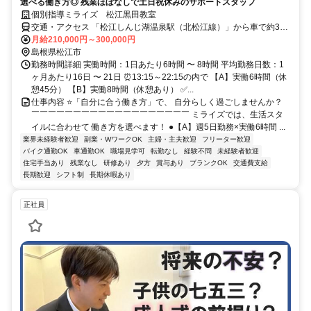
選べる働き方◎ 残業ほぼなしで土日祝休みのサポートスタッフ
個別指導ミライズ 松江黒田教室
交通・アクセス 「松江しんじ湖温泉駅（北松江線）」から車で約3
分、「松江駅（JR山陰本線）」から車で約10分 ★車通勤OK
月給210,000円～300,000円
島根県松江市
勤務時間詳細 実働時間：1日あたり6時間 〜 8時間 平均勤務日数：1
ヶ月あたり16日 〜 21日 ⏰13:15～22:15の内で 【A】実働6時間（休
憩45分） 【B】実働8時間（休憩あり） ✅...
仕事内容 ⭐「自分に合う働き方」で、 自分らしく過ごしませんか？
￣￣￣￣￣￣￣￣￣￣￣￣￣￣￣￣￣￣￣ ミライズでは、生活スタ
イルに合わせて 働き方を選べます！ ●【A】週5日勤務×実働6時間 ...
業界未経験者歓迎
副業・WワークOK
主婦・主夫歓迎
フリーター歓迎
バイク通勤OK
車通勤OK
職場見学可
転勤なし
経験不問
未経験者歓迎
住宅手当あり
残業なし
研修あり
夕方
賞与あり
ブランクOK
交通費支給
長期歓迎
シフト制
長期休暇あり
正社員