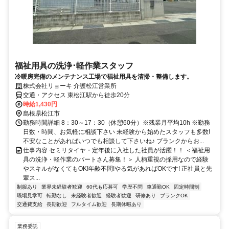
福祉用具の洗浄･軽作業スタッフ
冷暖房完備のメンテナンス工場で福祉用具を清掃・整備します。
株式会社リョーキ 介護松江営業所
交通・アクセス 東松江駅から徒歩20分
時給1,430円
島根県松江市
勤務時間詳細 8：30～17：30（休憩60分）※残業月平均10h ※勤務
日数・時間、お気軽に相談下さい 未経験から始めたスタッフも多数!
不安なことがあればいつでも相談して下さいね♪ ブランクからお...
仕事内容 セミリタイヤ・定年後に入社した社員が活躍！！ ＜福祉用
具の洗浄・軽作業のパートさん募集！＞ 人柄重視の採用なので経験
やスキルがなくてもOK!年齢不問!やる気があればOKです! 正社員と先
輩ス...
制服あり
業界未経験者歓迎
60代も応募可
学歴不問
車通勤OK
固定時間制
職場見学可
転勤なし
未経験者歓迎
経験者歓迎
研修あり
ブランクOK
交通費支給
長期歓迎
フルタイム歓迎
長期休暇あり
業務委託