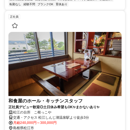
転勤なし
経験不問
ブランクOK
育休あり
正社員
和食屋のホール・キッチンスタッフ
正社員デビュー歓迎◎土日休み希望もOK✨まかないあり✨
松江の台所 こ根っこや
交通・アクセス 松江しんじ湖温泉駅より徒歩3分
月給240,000円～300,000円
島根県松江市