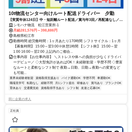
10t物流センター向けルート配送ドライバー 夕勤
【実質年休124日】中・短距離ルート配送／賞与年3回／再配達なし／ス
ピード内定（即日～1週間以内）／創業90年以上の安定企業
シモハナ物流 松江営業所-1
月給281,576円～398,886円
島根県松江市
勤務時間 総労働時間：1ヶ月あたり170時間 シフトサイクル：1ヶ月
【募集時間】 15:00～翌3:00※休憩1時間 【シフト例】 15:00～翌
1:00 16:00～翌2:00 上記内のご都合...
仕事内容 【お仕事内容】 ＼ストレスや体への負担が少なくドライバ
ーデビュー／ ◇大型免許があればOK！未経験歓迎・学歴不問 ◇豊富
なルートと柔軟なシフト制で 夜勤→日勤、日勤→夜勤への変更など
も可能...
業界未経験者歓迎
資格取得支援あり
バイク通勤OK
学歴不問
車通勤OK
職場見学可
転勤なし
経験不問
月1シフト提出
研修あり
賞与あり
ブランクOK
育休あり
交通費支給
資格取得手当あり
シフト制
友達と応募OK
同じ企業の求人
正社員