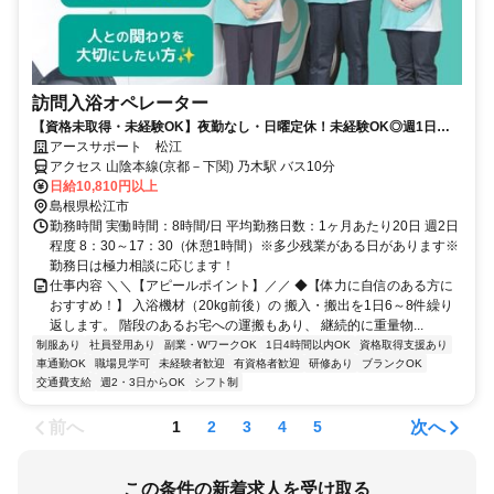
訪問入浴オペレーター
【資格未取得・未経験OK】夜勤なし・日曜定休！未経験OK◎週1日～
勤務OK☆
アースサポート 松江
アクセス 山陰本線(京都－下関) 乃木駅 バス10分
日給10,810円以上
島根県松江市
勤務時間 実働時間：8時間/日 平均勤務日数：1ヶ月あたり20日 週2日
程度 8：30～17：30（休憩1時間）※多少残業がある日があります※
勤務日は極力相談に応じます！
仕事内容 ＼＼【アピールポイント】／／ ◆【体力に自信のある方に
おすすめ！】 入浴機材（20kg前後）の 搬入・搬出を1日6～8件繰り
返します。 階段のあるお宅への運搬もあり、 継続的に重量物...
制服あり
社員登用あり
副業・WワークOK
1日4時間以内OK
資格取得支援あり
車通勤OK
職場見学可
未経験者歓迎
有資格者歓迎
研修あり
ブランクOK
交通費支給
週2・3日からOK
シフト制
前へ
次へ
1
2
3
4
5
この条件の新着求人を受け取る