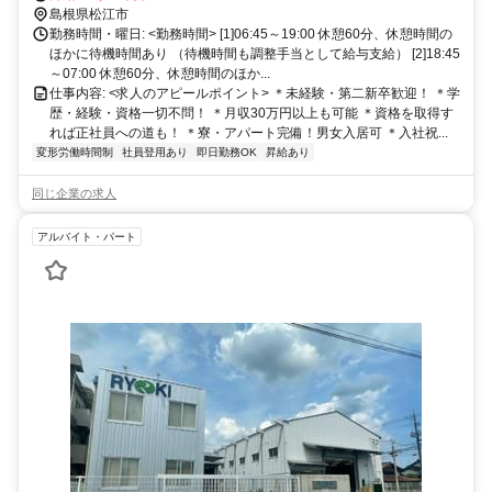
島根県松江市
勤務時間・曜日: <勤務時間> [1]06:45～19:00 休憩60分、休憩時間の
ほかに待機時間あり （待機時間も調整手当として給与支給） [2]18:45
～07:00 休憩60分、休憩時間のほか...
仕事内容: <求人のアピールポイント> ＊未経験・第二新卒歓迎！ ＊学
歴・経験・資格一切不問！ ＊月収30万円以上も可能 ＊資格を取得す
れば正社員への道も！ ＊寮・アパート完備！男女入居可 ＊入社祝...
変形労働時間制
社員登用あり
即日勤務OK
昇給あり
同じ企業の求人
アルバイト・パート