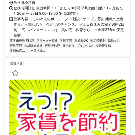
島根県松江市
勤務時間詳細 実働時間：1日あたり8時間 平均勤務日数：1ヶ月あた
り20日 〜 22日 8:00~18:00 (休憩2時間)
仕事内容 ＼この求人のポイント／ ✅新設✨オープン募集 組織の土台
作りから関われる、今だけのチャンス。 ✅土日祝休みの完全週休2日
制！ 高いパフォーマンスは、質の高い休息から。 ✅創業37年の安定
基盤...
業界未経験者歓迎
フリーター歓迎
学歴不問
車通勤OK
固定時間制
転勤なし
経験不問
未経験者歓迎
経験者歓迎
賞与あり
ブランクOK
交通費支給
長期休暇あり
土日祝休み
派遣社員