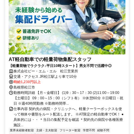
AT軽自動車での軽量荷物集配スタッフ
【軽量荷物でラクラク♪平日10時スタート】男女不問で活躍中◎
株式会社ビー・エム・エル 松江営業所
交通・アクセス JR松江駅より車で10分
時給1,230円以上
島根県松江市
勤務時間詳細 【月～金曜日】 (1)9：30～17：30 (2)11:00～19:00
【土曜日】 09：00～15：00（シフト有） ※休憩60分 ※日曜日・祝
日 ※週40時間勤務 ※勤務時間帯...
仕事内容 契約先の病院・クリニックへ、軽量クーラーボックスを使
って検体や書類をルート配送します。 ※AT限定の軽自動車でOK！ ●
具体的には・・ ＊当日の集配予定を確認 ＊契約先の病院や各種医療
施設...
業界未経験者歓迎
主婦・主夫歓迎
フリーター歓迎
学歴不問
経験不問