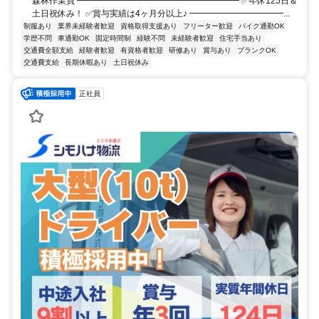
森林作業員 ━━━━━━━━━━━━━━━━━━━ ✅年休125日＆
土日祝休み！ ✅賞与実績は4ヶ月分以上♪ ━━━━━━━━━━━...
制服あり
業界未経験者歓迎
資格取得支援あり
フリーター歓迎
バイク通勤OK
学歴不問
車通勤OK
固定時間制
経験不問
未経験者歓迎
住宅手当あり
交通費全額支給
経験者歓迎
有資格者歓迎
研修あり
賞与あり
ブランクOK
交通費支給
長期休暇あり
土日祝休み
正社員