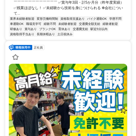
￣￣￣￣￣￣￣￣￣￣￣￣ ✅賞与年3回・計5か月分（昨年度実績）
✅残業ほぼなし！ ✅未経験から技術を身につけられる ✼会社につい
て...
業界未経験者歓迎
変形労働時間制
資格取得支援あり
バイク通勤OK
学歴不問
車通勤OK
職場見学可
経験不問
未経験者歓迎
交通費全額支給
経験者歓迎
研修あり
賞与あり
ブランクOK
育休あり
交通費支給
駅近5分以内
資格取得手当あり
長期休暇あり
土日祝休み
正社員