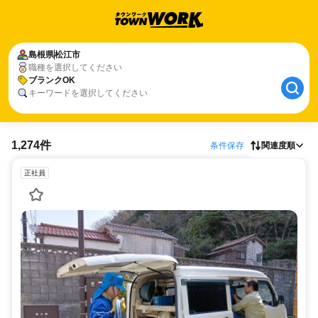
島根県
松江市
職種を選択してください
ブランクOK
キーワードを選択してください
1,274件
条件保存
関連度順
正社員