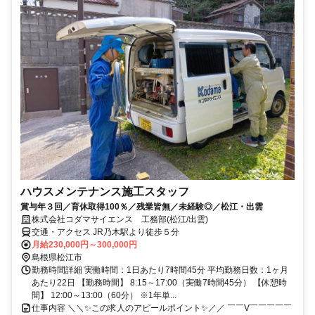
ハウスメンテナンス施工スタッフ
賞与年３回／育休取得100％／残業皆無／未経験◎／松江・出雲
株式会社コダマサイエンス 工務部(松江/出雲)
交通・アクセス JR乃木駅より徒歩５分
月給230,000円～300,000円
島根県松江市
勤務時間詳細 実働時間：1日あたり7時間45分 平均勤務日数：1ヶ月
あたり22日 【勤務時間】 8:15～17:00（実働7時間45分） 【休憩時
間】 12:00～13:00（60分） ※1年単...
仕事内容 ＼＼✨この求人のアピールポイント✨／／ ￣￣V￣￣￣￣￣