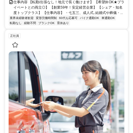
仕事内容 【転勤/出張なし！地元で長く働けます】 【希望休OK★プラ
イベートとの両立◎】 【創業59年！安定経営企業】 【シェア・知名
度トップクラス】 【仕事内容】 ・七五三、成人式､結婚式や葬儀・...
業界未経験者歓迎
変形労働時間制
60代も応募可
バイク通勤OK
車通勤OK
転勤なし
経験不問
ブランクOK
育休あり
正社員