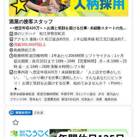
酒屋の接客スタッフ
＜<想定年収420万＞＞お酒と笑顔を届ける仕事♪ 未経験スタートの先輩
が９割！
酒のソクハイ 松江伊勢宮町店
アクセス 連絡バス 松江徒歩約5分、ＪＲ山陰本線 松江北口徒歩約7
分、連絡バス 松江しんじ湖温泉徒歩約23分
月給300,000円以上
島根県松江市
勤務時間 総労働時間：1年あたり2064時間 シフトサイクル：1ヶ月
提出期限：前月20日まで 16時～26時 【営業時間】 月～木:16時～25
時 金・土:16時～26時 実働８時間/シフト制
仕事内容 ＼想定年収420万！未経験歓迎／ 「人と話す仕事がした
い」 「しっかり稼げる仕事に挑戦したい」 そんなあなたにピッタ
リ！ お酒と笑顔をお届けする仕事、始めてみませんか？ ＜Point＞
★...
業界未経験者歓迎
変形労働時間制
学歴不問
月1シフト提出
夕方
賞与あり
ブランクOK
育休あり
交通費支給
駅近5分以内
社割あり
深夜
服装自由
正社員