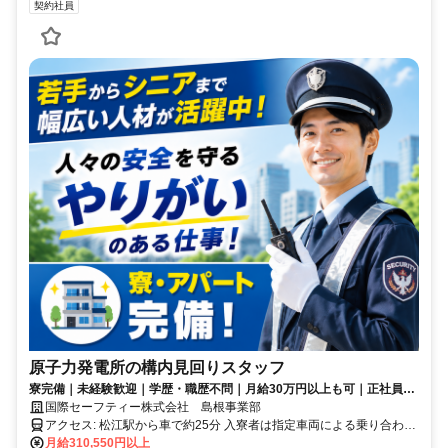
契約社員
原子力発電所の構内見回りスタッフ
寮完備｜未経験歓迎｜学歴・職歴不問｜月給30万円以上も可｜正社員登
用可
国際セーフティー株式会社 島根事業部
アクセス: 松江駅から車で約25分 入寮者は指定車両による乗り合わせ
通勤
月給310,550円以上