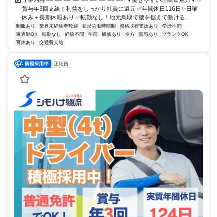
賞与年3回支給！利益をしっかり社員に還元 ✅年間休日116日✨日曜
休み＋長期休暇あり ✅転勤なし！地元鳥取で腰を据えて働ける...
制服あり
業界未経験者歓迎
変形労働時間制
資格取得支援あり
学歴不問
車通勤OK
転勤なし
経験不問
午前
研修あり
夕方
賞与あり
ブランクOK
育休あり
交通費支給
正社員