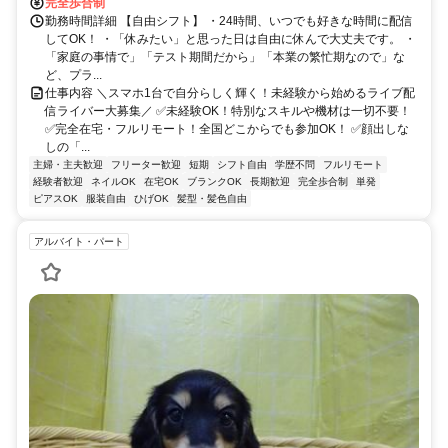
完全歩合制
勤務時間詳細 【自由シフト】 ・24時間、いつでも好きな時間に配信
してOK！ ・「休みたい」と思った日は自由に休んで大丈夫です。 ・
「家庭の事情で」「テスト期間だから」「本業の繁忙期なので」な
ど、プラ...
仕事内容 ＼スマホ1台で自分らしく輝く！未経験から始めるライブ配
信ライバー大募集／ ✅未経験OK！特別なスキルや機材は一切不要！
✅完全在宅・フルリモート！全国どこからでも参加OK！ ✅顔出しな
しの「...
主婦・主夫歓迎
フリーター歓迎
短期
シフト自由
学歴不問
フルリモート
経験者歓迎
ネイルOK
在宅OK
ブランクOK
長期歓迎
完全歩合制
単発
ピアスOK
服装自由
ひげOK
髪型・髪色自由
アルバイト・パート