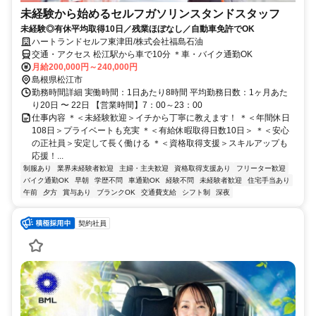
未経験から始めるセルフガソリンスタンドスタッフ
未経験◎有休平均取得10日／残業ほぼなし／自動車免許でOK
ハートランドセルフ東津田/株式会社福島石油
交通・アクセス 松江駅から車で10分 ＊車・バイク通勤OK
月給200,000円～240,000円
島根県松江市
勤務時間詳細 実働時間：1日あたり8時間 平均勤務日数：1ヶ月あた
り20日 〜 22日 【営業時間】7：00～23：00
仕事内容 ＊＜未経験歓迎＞イチから丁寧に教えます！ ＊＜年間休日
108日＞プライベートも充実 ＊＜有給休暇取得日数10日＞ ＊＜安心
の正社員＞安定して長く働ける ＊＜資格取得支援＞スキルアップも
応援！...
制服あり
業界未経験者歓迎
主婦・主夫歓迎
資格取得支援あり
フリーター歓迎
バイク通勤OK
早朝
学歴不問
車通勤OK
経験不問
未経験者歓迎
住宅手当あり
午前
夕方
賞与あり
ブランクOK
交通費支給
シフト制
深夜
契約社員