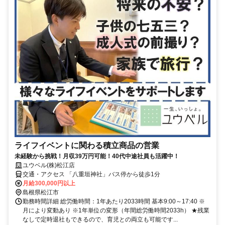
ライフイベントに関わる積立商品の営業
未経験から挑戦！月収39万円可能！40代中途社員も活躍中！
ユウベル(株)松江店
交通・アクセス 「八重垣神社」バス停から徒歩1分
月給300,000円以上
島根県松江市
勤務時間詳細 総労働時間：1年あたり2033時間 基本9:00～17:40 ※
月により変動あり ※1年単位の変形（年間総労働時間2033h） ★残業
なしで定時退社もできるので、育児との両立も可能です...