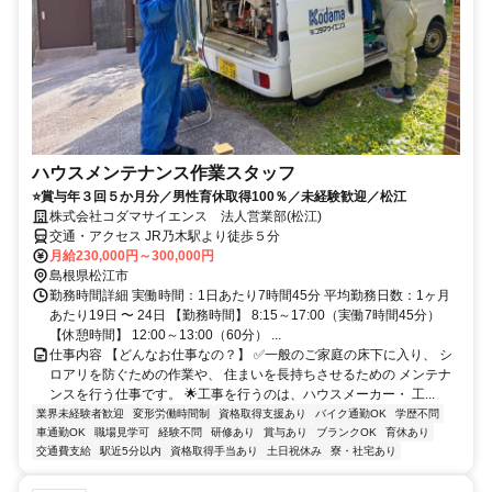
ハウスメンテナンス作業スタッフ
⭐賞与年３回５か月分／男性育休取得100％／未経験歓迎／松江
株式会社コダマサイエンス 法人営業部(松江)
交通・アクセス JR乃木駅より徒歩５分
月給230,000円～300,000円
島根県松江市
勤務時間詳細 実働時間：1日あたり7時間45分 平均勤務日数：1ヶ月
あたり19日 〜 24日 【勤務時間】 8:15～17:00（実働7時間45分）
【休憩時間】 12:00～13:00（60分） ...
仕事内容 【どんなお仕事なの？】 ✅一般のご家庭の床下に入り、 シ
ロアリを防ぐための作業や、 住まいを長持ちさせるための メンテナ
ンスを行う仕事です。 🌟工事を行うのは、ハウスメーカー・ 工...
業界未経験者歓迎
変形労働時間制
資格取得支援あり
バイク通勤OK
学歴不問
車通勤OK
職場見学可
経験不問
研修あり
賞与あり
ブランクOK
育休あり
交通費支給
駅近5分以内
資格取得手当あり
土日祝休み
寮・社宅あり