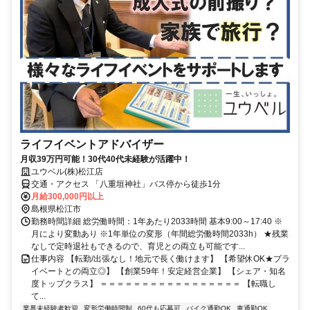
ライフイベントアドバイザー
月収39万円可能！30代40代未経験が活躍中！
ユウベル(株)松江店
交通・アクセス 「八重垣神社」バス停から徒歩1分
月給300,000円以上
島根県松江市
勤務時間詳細 総労働時間：1年あたり2033時間 基本9:00～17:40 ※
月により変動あり ※1年単位の変形（年間総労働時間2033h） ★残業
なしで定時退社もできるので、育児との両立も可能です...
仕事内容 【転勤/出張なし！地元で長く働けます】 【希望休OK★プラ
イベートとの両立◎】 【創業59年！安定経営企業】 【シェア・知名
度トップクラス】 ＝＝＝＝＝＝＝＝＝＝＝＝＝＝＝＝＝ 【転職し
て...
業界未経験者歓迎
変形労働時間制
60代も応募可
バイク通勤OK
車通勤OK