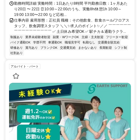
勤務時間詳細 実働時間：1日あたり8時間 平均勤務日数：1ヶ月あた
り20日 〜 22日 ⏰10:00～22:00のうち、実働8h/休憩1h 10:00～
19:00 13:00〜22:00 など応相...
仕事内容 雇用形態：正社員 職種：その他飲食、飲食ホール/フロアス
タッフ、飲食調理スタッフ ＼＼✨求人のポイント✨／／ ￣￣￣￣￣￣
￣￣￣￣￣￣￣￣￣￣ ✅ 土日休み希望OK ✅ 駅チカ＆通勤ラクラ...
制服あり
業界未経験者歓迎
副業・WワークOK
主婦・主夫歓迎
フリーター歓迎
バイク通勤OK
学歴不問
車通勤OK
職場見学可
転勤なし
交通費全額支給
研修あり
賞与あり
ブランクOK
交通費支給
まかないあり
長期歓迎
シフト制
社割あり
アルバイト・パート