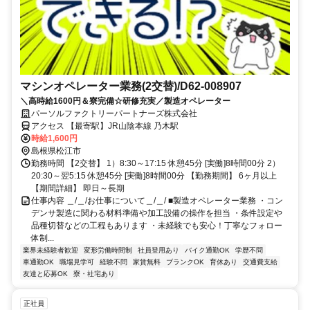
マシンオペレーター業務(2交替)/D62-008907
＼高時給1600円＆寮完備☆研修充実／製造オペレーター
パーソルファクトリーパートナーズ株式会社
アクセス 【最寄駅】JR山陰本線 乃木駅
時給1,600円
島根県松江市
勤務時間 【2交替】 1）8:30～17:15 休憩45分 [実働]8時間00分 2）
20:30～翌5:15 休憩45分 [実働]8時間00分 【勤務期間】 6ヶ月以上
【期間詳細】 即日～長期
仕事内容 ＿/＿/お仕事について＿/＿/ ■製造オペレーター業務 ・コン
デンサ製造に関わる材料準備や加工設備の操作を担当 ・条件設定や
品種切替などの工程もあります ・未経験でも安心！丁寧なフォロー
体制...
業界未経験者歓迎
変形労働時間制
社員登用あり
バイク通勤OK
学歴不問
車通勤OK
職場見学可
経験不問
家賃無料
ブランクOK
育休あり
交通費支給
友達と応募OK
寮・社宅あり
正社員