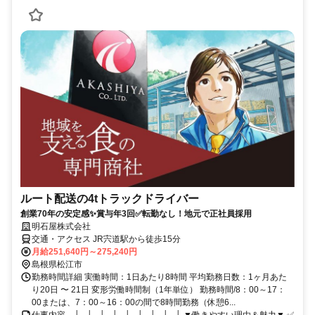
ルート配送の4tトラックドライバー
創業70年の安定感✨賞与年3回✅転勤なし！地元で正社員採用
明石屋株式会社
交通・アクセス JR宍道駅から徒歩15分
月給251,640円～275,240円
島根県松江市
勤務時間詳細 実働時間：1日あたり8時間 平均勤務日数：1ヶ月あた
り20日 〜 21日 変形労働時間制（1年単位） 勤務時間/8：00～17：
00または、7：00～16：00の間で8時間勤務（休憩6...
仕事内容 ─┘─┘─┘─┘─┘─┘─┘─┘─┘ ▼働きやすい理由＆魅力▼ ✅