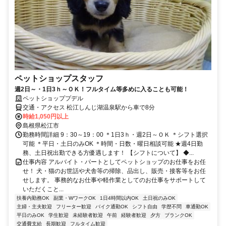
ペットショップスタッフ
週2日～・1日3ｈ～ＯＫ！フルタイム等多めに入ることも可能！
ペットショッププデル
交通・アクセス 松江しんじ湖温泉駅から車で8分
時給1,050円以上
島根県松江市
勤務時間詳細 9：30～19：00 ＊1日3ｈ・週2日～ＯＫ ＊シフト選択
可能 ＊平日・土日のみOK ＊時間・日数・曜日相談可能 ★週4日勤
務、土日祝出勤できる方優遇します！ 【シフトについて】 ◆...
仕事内容 アルバイト・パートとしてペットショップのお仕事をお任
せ！ 犬・猫のお世話や犬舎等の掃除、品出し、販売・接客等をお任
せします。 事務的なお仕事や軽作業としてのお仕事をサポートして
いただくこと...
扶養内勤務OK
副業・WワークOK
1日4時間以内OK
土日祝のみOK
主婦・主夫歓迎
フリーター歓迎
バイク通勤OK
シフト自由
学歴不問
車通勤OK
平日のみOK
学生歓迎
未経験者歓迎
午前
経験者歓迎
夕方
ブランクOK
交通費支給
長期歓迎
フルタイム歓迎