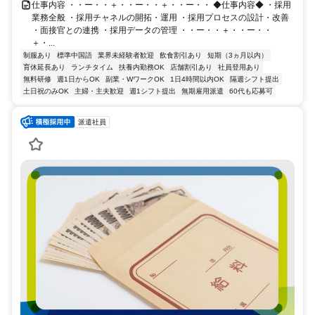
仕事内容 ・・ー・・＋・・ー・・＋・・ー・・ ◆仕事内容◆ ・採用
業務全般 ・採用チャネルの開拓・運用 ・採用プロセスの設計・改善
・面接官との連携 ・採用データの管理 ・・ー・・＋・・ー・・
＋・...
制服あり
標準中国語
業界未経験者歓迎
飲食割引あり
短期（3ヵ月以内）
育休延長あり
ランチタイム
扶養内勤務OK
店舗割引あり
社員登用あり
無料研修
週1日からOK
副業・WワークOK
1日4時間以内OK
隔週シフト提出
土日祝のみOK
主婦・主夫歓迎
週1シフト提出
無期雇用派遣
60代も応募可
派遣社員