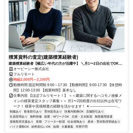
積算資料の査定(建築積算経験者)
建築積算経験者【幅広い年代の方が活躍中】 ＼月1〜2日の出社でOK！
大手の安定環境で積算資料の査定業務／
オーピーシー株式会社
フルリモート
時給2,000円～2,100円
勤務時間 固定時間制 9:00～17:30 【勤務時間】9:00-17:30 【休憩時
間】12:00-13:00 【残業時間】基本なし
仕事内容 【ほぼフルリモート！】 ＜＜建築に関するハコモノ改修メ
インの積算査定スタッフ募集＞＞ 月1〜2回程度の出社以外は在宅ワ
ーク！ 積算や見積精査の経験を活かせます！ ✦ː──────────...
制服あり
飲食割引あり
育休延長あり
扶養内勤務OK
店舗割引あり
社員登用あり
無料研修
副業・WワークOK
主婦・主夫歓迎
無期雇用派遣
資格取得支援あり
長期
フリーター歓迎
社会保険あり
産休・育休取得実績あり
バイク通勤OK
給料前払いOK
短期
大量募集
学歴不問