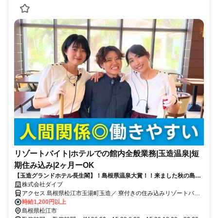
リゾートバイト|ホテルでの館内全般業務|玉造温泉|短
期住み込み|2ヶ月ーOK
【玉造グランドホテル長生閣】！島根県温泉大賞！！来ました秋の島
根！！美肌の湯でツルツルになろう！【通しシフト】【温泉入れる】
株式会社ダイブ
アクセス 島根県松江市玉湯町玉造／ 寮付きの住み込みリゾートバイ
ト／生活費が抑えられるのでお金が貯まる／休日は観光し放題／急募
時給1,200円以上
／面接なし
島根県松江市