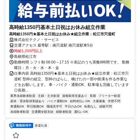
高時給1350円基本土日祝はお休み組立作業
高時給1350円★基本土日祝はお休み★組立作業：松江市宍道町
株式会社テクノ・サービス
交通アクセス 最寄駅：南宍道駅 南宍道駅車5分
時給1,350円以上
島根県松江市
勤務時間 シフト制 08:00～17:15 ※表記のうち実働8時間です。 勤務
曜日：月・火・水・木・金
仕事内容 高時給1350円★基本土日祝はお休み★組立作業：松江市宍
道町 型枠の組立、型枠のばらし、橋げたの一部や側溝を作る作業な
どをお願いします。 車・バイク・通勤OK、駐車場も完備しています
◎長期...
業界未経験者歓迎
主婦・主夫歓迎
資格取得支援あり
長期
フリーター歓迎
産休・育休取得実績あり
バイク通勤OK
給料前払いOK
大量募集
学歴不問
車通勤OK
即日勤務OK
職場見学可
平日のみOK
転勤なし
経験不問
未経験者歓迎
交通費全額支給
経験者歓迎
週払いOK
派遣社員