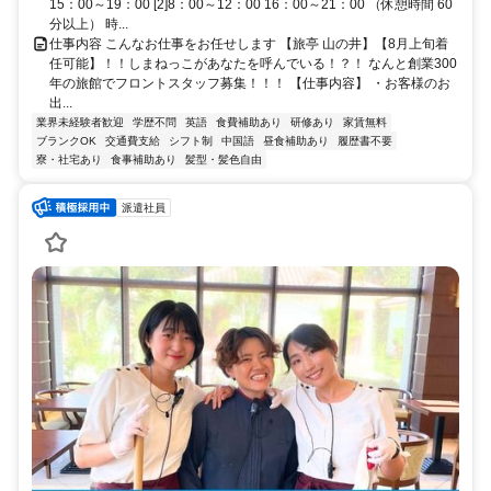
15：00～19：00 [2]8：00～12：00 16：00～21：00 （休憩時間 60
分以上） 時...
仕事内容 こんなお仕事をお任せします 【旅亭 山の井】【8月上旬着
任可能】！！しまねっこがあなたを呼んでいる！？！ なんと創業300
年の旅館でフロントスタッフ募集！！！ 【仕事内容】 ・お客様のお
出...
業界未経験者歓迎
学歴不問
英語
食費補助あり
研修あり
家賃無料
ブランクOK
交通費支給
シフト制
中国語
昼食補助あり
履歴書不要
寮・社宅あり
食事補助あり
髪型・髪色自由
派遣社員