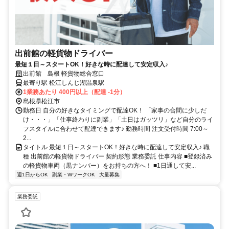
出前館の軽貨物ドライバー
最短１日～スタートOK！好きな時に配達して安定収入♪
出前館 島根 軽貨物総合窓口
最寄り駅 松江しんじ湖温泉駅
1業務あたり 400円以上（配達 -1分）
島根県松江市
勤務日 自分の好きなタイミングで配達OK！ 「家事の合間に少しだ
け・・・」「仕事終わりに副業」「土日はガッツリ」など自分のライ
フスタイルに合わせて配達できます♪ 勤務時間 注文受付時間 7:00～
2...
タイトル 最短１日～スタートOK！好きな時に配達して安定収入♪ 職
種 出前館の軽貨物ドライバー 契約形態 業務委託 仕事内容 ■登録済み
の軽貨物車両（黒ナンバー）をお持ちの方へ！ ■1日通して安...
週1日からOK
副業・WワークOK
大量募集
業務委託