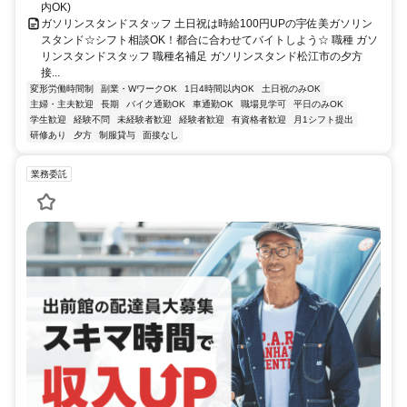
内OK)
ガソリンスタンドスタッフ 土日祝は時給100円UPの宇佐美ガソリン
スタンド☆シフト相談OK！都合に合わせてバイトしよう☆ 職種 ガソ
リンスタンドスタッフ 職種名補足 ガソリンスタンド松江市の夕方
接...
変形労働時間制
副業・WワークOK
1日4時間以内OK
土日祝のみOK
主婦・主夫歓迎
長期
バイク通勤OK
車通勤OK
職場見学可
平日のみOK
学生歓迎
経験不問
未経験者歓迎
経験者歓迎
有資格者歓迎
月1シフト提出
研修あり
夕方
制服貸与
面接なし
業務委託