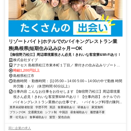
リゾートバイト|ホテルでのバイキングレストラン業
務|島根県|短期住み込み|2ヶ月ーOK
【御宿野乃松江】周辺環境重視さん必見！きれいな客室寮&Wi-Fiあり！
株式会社ダイブ
アクセス 島根県松江市東本町１丁目／ 寮付きの住み込みリゾートバ
イト／生活費が抑えられるのでお金が貯まる／休日は観光し放題／急
時給1,200円以上
募／面接なし
島根県松江市
勤務時間 ・勤務時間： [1] 05:00～14:00 5:00～14:00の中で勤務 時間
外労働：あり （休憩時間 60分以上）
仕事内容 こんなお仕事をお任せします 【御宿野乃松江】周辺環境重
視さん必見！きれいな客室寮&Wi-Fiあり！ 【仕事内容】 ホテルでの
バイキングレストラン業務のお仕事です。 ・バイキング料理の陳列...
業界未経験者歓迎
学歴不問
英語
食費補助あり
研修あり
家賃無料
ブランクOK
交通費支給
シフト制
中国語
昼食補助あり
履歴書不要
寮・社宅あり
食事補助あり
髪型・髪色自由
同じ企業の求人