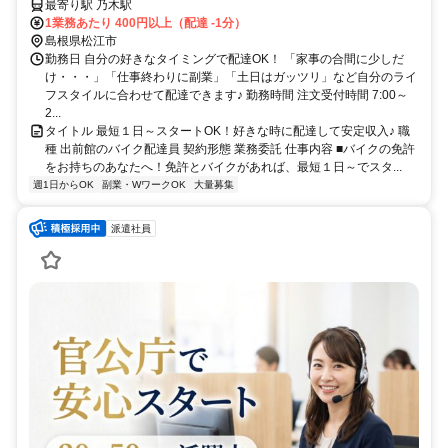
最寄り駅 乃木駅
1業務あたり 400円以上（配達 -1分）
島根県松江市
勤務日 自分の好きなタイミングで配達OK！ 「家事の合間に少しだ
け・・・」「仕事終わりに副業」「土日はガッツリ」など自分のライ
フスタイルに合わせて配達できます♪ 勤務時間 注文受付時間 7:00～
2...
タイトル 最短１日～スタートOK！好きな時に配達して安定収入♪ 職
種 出前館のバイク配達員 契約形態 業務委託 仕事内容 ■バイクの免許
をお持ちのあなたへ！免許とバイクがあれば、最短１日～でスタ...
週1日からOK
副業・WワークOK
大量募集
派遣社員