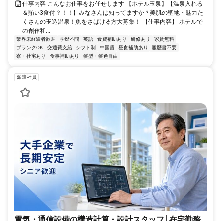
仕事内容 こんなお仕事をお任せします 【ホテル玉泉】【温泉入れる
＆賄い3食付？！！】みなさんは知ってますか？美肌の聖地・魅力た
くさんの玉造温泉！魚をさばける方大募集！ 【仕事内容】 ホテルで
の創作和...
業界未経験者歓迎
学歴不問
英語
食費補助あり
研修あり
家賃無料
ブランクOK
交通費支給
シフト制
中国語
昼食補助あり
履歴書不要
寮・社宅あり
食事補助あり
髪型・髪色自由
派遣社員
電気・通信設備の構造計算・設計スタッフ│在宅勤務