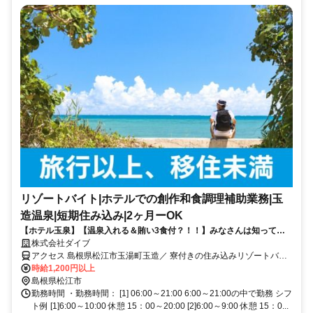
リゾートバイト|ホテルでの創作和食調理補助業務|玉
造温泉|短期住み込み|2ヶ月ーOK
【ホテル玉泉】【温泉入れる＆賄い3食付？！！】みなさんは知ってま
すか？美肌の聖地・魅力たくさんの玉造温泉！魚をさばける方大募集！
株式会社ダイブ
アクセス 島根県松江市玉湯町玉造／ 寮付きの住み込みリゾートバイ
ト／生活費が抑えられるのでお金が貯まる／休日は観光し放題／急募
時給1,200円以上
／面接なし
島根県松江市
勤務時間 ・勤務時間： [1] 06:00～21:00 6:00～21:00の中で勤務 シフ
ト例 [1]6:00～10:00 休憩 15：00～20:00 [2]6:00～9:00 休憩 15：0...