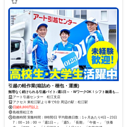
引越の軽作業(箱詰め・梱包・運搬)
無理なく続けられる引越バイト♪週1日～・WワークOK！シフト融通もバ
ッチリ◎髪色自由・給与全額手渡しなど待遇も◎
アート引越センター 松江支店
アクセス 東松江駅より車で6分 周辺の駅：松江駅
日給8,800円以上
島根県松江市
勤務時間 実働時間：8時間/日 平均勤務日数：1ヶ月あたり4日～23日
7：00～16：00 ⇒「週1日～」「週5」「長期」「午後～」「扶養