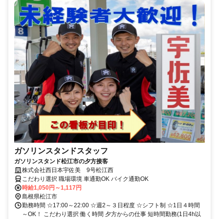
ガソリンスタンドスタッフ
ガソリンスタンド松江市の夕方接客
株式会社西日本宇佐美 9号松江西
こだわり選択 職場環境 車通勤OK バイク通勤OK
時給1,050円～1,117円
島根県松江市
勤務時間 ☆17:00～22:00 ☆週2～３日程度 ☆シフト制 ☆1日４時間
～OK！ こだわり選択 働く時間 夕方からの仕事 短時間勤務(1日4h以