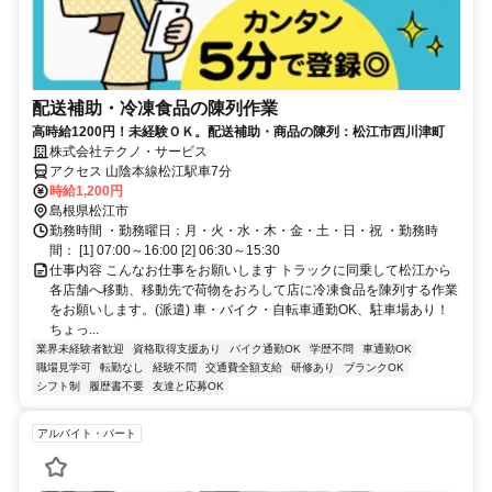
配送補助・冷凍食品の陳列作業
高時給1200円！未経験ＯＫ。配送補助・商品の陳列：松江市西川津町
株式会社テクノ・サービス
アクセス 山陰本線松江駅車7分
時給1,200円
島根県松江市
勤務時間 ・勤務曜日：月・火・水・木・金・土・日・祝 ・勤務時
間： [1] 07:00～16:00 [2] 06:30～15:30
仕事内容 こんなお仕事をお願いします トラックに同乗して松江から
各店舗へ移動、移動先で荷物をおろして店に冷凍食品を陳列する作業
をお願いします。(派遣) 車・バイク・自転車通勤OK、駐車場あり！
ちょっ...
業界未経験者歓迎
資格取得支援あり
バイク通勤OK
学歴不問
車通勤OK
職場見学可
転勤なし
経験不問
交通費全額支給
研修あり
ブランクOK
シフト制
履歴書不要
友達と応募OK
アルバイト・パート