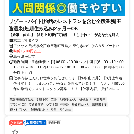
リゾートバイト|旅館のレストランを含む全般業務|玉
造温泉|短期住み込み|2ヶ月ーOK
【旅亭 山の井】【8月上旬着任可能】！！しまねっこがあなたを呼んで
いる！？！ なんと創業300年の旅館でフロントスタッフ募集！！！
株式会社ダイブ
アクセス 島根県松江市玉湯町玉造／ 寮付きの住み込みリゾートバイ
ト／生活費が抑えられるのでお金が貯まる／休日は観光し放題／急募
時給1,200円以上
／面接なし
島根県松江市
勤務時間 ・勤務時間： [1] 06:00～10:00 シフト例 [1]6：00～10：00
15：00～19：00 [2]8：00～12：00 16：00～21：00 （休憩時間 60
分以上） 時...
仕事内容 こんなお仕事をお任せします 【旅亭 山の井】【8月上旬着
任可能】！！しまねっこがあなたを呼んでいる！？！ なんと創業300
年の旅館でフロントスタッフ募集！！！ 【仕事内容】 旅館のレスト
ラ...
業界未経験者歓迎
学歴不問
英語
食費補助あり
研修あり
家賃無料
ブランクOK
交通費支給
シフト制
中国語
昼食補助あり
履歴書不要
寮・社宅あり
食事補助あり
髪型・髪色自由
派遣社員