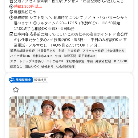
交通アクセス 最寄駅：松江駅 アクセス ・出雲空港から松江しんじ湖
温泉行きの連絡バスに乗りJR「松江駅」で下車（約35分） ・米子空
時給1,300円以上
港からJR松江駅行きの連絡バスに乗りJR「松江駅」で下車（約45
島根県松江市
分） ・JR「松江駅」からソフトビジネスパーク線のバス（2番バス乗
勤務時間 シフト制 ＼＼ 勤務時間について ／／ ▼下記3パターンから
り場）に乗り「ソフトビジネスパーク入口」で下車（約20分）下車徒
選べます！ ①フルタイム 8:20～17:15（休憩60分/） ※8:50開始・
歩30秒 ◆バイク・車通勤OK ◆無料駐車場完備 ◆学生の方はタクシ
17:00終了も相談OK ※週3～5日勤務 ...
ー送迎あり
仕事内容 応募前に知ってほしい このお仕事の注目ポイント ✅ 官公庁
のお仕事だから安心♪ ✅ 扶養内OK・週3日～・平日のみ相談OK ✅ 営
業電話・ノルマなし！FAQを見るだけでOK！ ✅ 分...
業界未経験者歓迎
社員登用あり
主婦・主夫歓迎
フリーター歓迎
社会保険あり
バイク通勤OK
給料前払いOK
午後
学歴不問
即日勤務OK
スタートアップ研修あり
平日のみOK
未経験者歓迎
午前
経験者歓迎
ネイルOK
残業なし
週払いOK
研修あり
社会保険完備
派遣社員