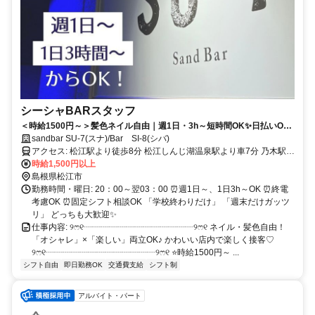
シーシャBARスタッフ
＜時給1500円～＞髪色ネイル自由｜週1日・3h～短時間OK✨日払いOK
｜
sandbar SU-7(スナ)/Bar SI-8(シバ)
アクセス: 松江駅より徒歩8分 松江しんじ湖温泉駅より車7分 乃木駅よ
り車8分
時給1,500円以上
島根県松江市
勤務時間・曜日: 20：00～翌03：00 ⏰週1日～、1日3h～OK ⏰終電
考慮OK ⏰固定シフト相談OK 「学校終わりだけ」 「週末だけガッツ
リ」 どっちも大歓迎✨
仕事内容: ୨ෆ୧┈┈┈┈┈┈┈┈┈┈┈┈┈୨ෆ୧ ネイル・髪色自由！
「オシャレ」×「楽しい」両立OK♪ かわいい店内で楽しく接客♡
୨ෆ୧┈┈┈┈┈┈┈┈┈┈┈┈┈୨ෆ୧ ⭐時給1500円～ ...
シフト自由
即日勤務OK
交通費支給
シフト制
アルバイト・パート