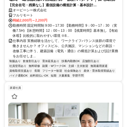
【完全在宅・残業なし】通信設備の構造計算・基本設計
（Revit/AutoCAD）★時給2,000円〜／交通費全額支給／基本残業なし
オーピーシー株式会社
★
フルリモート
時給2,000円～2,200円
勤務時間 固定時間制 9:00～17:30 【勤務時間】9：00～17：30 （実
働7.5H) 【休憩時間】12：00～13：00 【残業時間】基本無し 【有給
休暇】比較的に取れやすい環境 ※8...
仕事内容 実務経験を活かして、ワークライフバランス抜群の環境で
働きませんか？ オフィスビル、公共施設、マンションなどの新設・
改修工事に伴う、建築設備（電気・通信）の構造計算および設計業務
をお任せしま...
制服あり
飲食割引あり
育休延長あり
扶養内勤務OK
店舗割引あり
社員登用あり
無料研修
副業・WワークOK
主婦・主夫歓迎
無期雇用派遣
資格取得支援あり
長期
フリーター歓迎
社会保険あり
産休・育休取得実績あり
バイク通勤OK
給料前払いOK
短期
大量募集
学歴不問
派遣社員