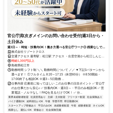
官公庁|取次ぎメインのお問い合わせ受付|週3日から・
土日休み
週3日～・時短・扶養内OK！働き方選べる官公庁ワーク◎ 残業なしで子
育てとの両立も優しく応援♪履歴書不要で気軽に応募OK！
株式会社リゾートクロス
交通アクセス 最寄駅：松江駅 アクセス ・出雲空港から松江しんじ湖
温泉行きの連絡バスに乗りJR「松江駅」で下車（約35分） ・米子空
時給1,300円以上
港からJR松江駅行きの連絡バスに乗りJR「松江駅」で下車（約45
島根県松江市
分） ・JR「松江駅」からソフトビジネスパーク線のバス（2番バス乗
勤務時間 シフト制 ＼＼ 勤務時間について ／／ ▼下記3パターンから
り場）に乗り「ソフトビジネスパーク入口」で下車（約20分）下車徒
選べます！ ①フルタイム 8:20～17:15（休憩60分） ※8:50開始・
歩30秒 ◆バイク・車通勤OK ◆無料駐車場完備 ◆学生の方はタクシ
17:00終了も相談OK ※週3～5日勤務 ...
ー送迎あり
仕事内容 応募前に知ってほしい このお仕事の注目ポイント ✅ 官公庁
のお仕事だから安心♪ ✅ 扶養内OK・週3日～・平日のみ相談OK ✅ 営
業電話・ノルマなし！FAQを見るだけでOK！ ✅ 分...
業界未経験者歓迎
社員登用あり
主婦・主夫歓迎
フリーター歓迎
社会保険あり
バイク通勤OK
給料前払いOK
午後
学歴不問
即日勤務OK
スタートアップ研修あり
平日のみOK
未経験者歓迎
午前
経験者歓迎
ネイルOK
残業なし
週払いOK
研修あり
社会保険完備