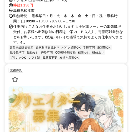
アクセス 山陰本線松江駅バス10分
時給1,150円
島根県松江市
勤務時間 ・勤務曜日：月・火・水・木・金・土・日・祝 ・勤務時
間： [1] 09:00～18:00 [2] 09:00～17:30
仕事内容 こんなお仕事をお願いします 大手家電メーカーの出張修理
受付、お客様へ出張修理の日程をご案内、ＰＣ入力、電話応対業務な
どをお願いします。(派遣) キレイな職場で気持ちよくお仕事ができま
す。4...
業界未経験者歓迎
資格取得支援あり
バイク通勤OK
学歴不問
車通勤OK
職場見学可
転勤なし
経験不問
交通費全額支給
残業なし
研修あり
ブランクOK
シフト制
履歴書不要
友達と応募OK
業務委託