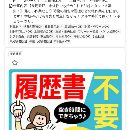
内」「Wワーク」「土日祝休み」 「土日だけ」「午前/午後...
仕事内容 【長期歓迎！未経験でも始められる引越スタッフ大募
集！】 難しい作業なし◎ 荷物の梱包や運搬などの軽作業をお任せし
ます！ 学校やかけもち先と両立しながら！ スキマ時間で稼ぐ！ レギ
ュラーでガ...
制服あり
扶養内勤務OK
社員登用あり
週1日からOK
副業・WワークOK
1日4時間以内OK
土日祝のみOK
主婦・主夫歓迎
フリーター歓迎
バイク通勤OK
シフト自由
学歴不問
車通勤OK
即日勤務OK
平日のみOK
学生歓迎
未経験者歓迎
午前
経験者歓迎
即日払いOK
派遣社員