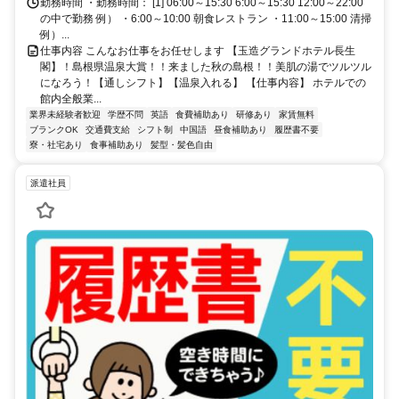
勤務時間 ・勤務時間： [1] 06:00～15:30 6:00～15:30 12:00～22:00
の中で勤務 例） ・6:00～10:00 朝食レストラン ・11:00～15:00 清掃
例）...
仕事内容 こんなお仕事をお任せします 【玉造グランドホテル長生
閣】！島根県温泉大賞！！来ました秋の島根！！美肌の湯でツルツル
になろう！【通しシフト】【温泉入れる】 【仕事内容】 ホテルでの
館内全般業...
業界未経験者歓迎
学歴不問
英語
食費補助あり
研修あり
家賃無料
ブランクOK
交通費支給
シフト制
中国語
昼食補助あり
履歴書不要
寮・社宅あり
食事補助あり
髪型・髪色自由
派遣社員