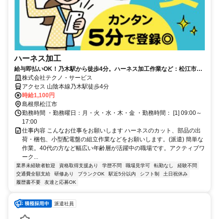
ハーネス加工
給与即払いOK！乃木駅から徒歩4分。ハーネス加工作業など：松江市西
嫁島
株式会社テクノ・サービス
アクセス 山陰本線乃木駅徒歩4分
時給1,100円
島根県松江市
勤務時間 ・勤務曜日：月・火・水・木・金 ・勤務時間： [1] 09:00～
17:00
仕事内容 こんなお仕事をお願いします ハーネスのカット、部品の出
荷・梱包、小型配電盤の組立作業などをお願いします。(派遣) 簡単な
作業。40代の方など幅広い年齢層が活躍中の職場です。アクティブワ
ーク...
業界未経験者歓迎
資格取得支援あり
学歴不問
職場見学可
転勤なし
経験不問
交通費全額支給
研修あり
ブランクOK
駅近5分以内
シフト制
土日祝休み
履歴書不要
友達と応募OK
派遣社員