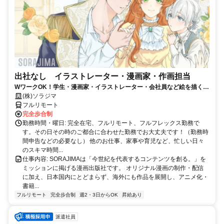
出社なし イラストレーター・漫画家・作画担当
WワークOK！学生・漫画家・イラストレーター・会社員など絵を描くこ
とがお好きな方を大募集！！
(株)ソラジマ
フルリモート
完全歩合制
勤務時間・曜日: 完全在宅、フルリモート、フルフレックス勤務で
す。その日その時のご都合に合わせた勤務でお大丈夫です！（勤務時
間申告などの必要なし） 他のお仕事、家事や育児など、忙しい日々
のスキマ時間...
仕事内容: SORAJIMAは「今世紀を代表するコンテンツを創る。」を
ミッションに掲げる漫画出版社です。 オリジナル漫画の制作・配信
に加え、日本国内にとどまらず、海外にも作品を展開し、アニメ化・
書籍...
フルリモート
完全歩合制
週2・3日からOK
昇給あり
派遣社員