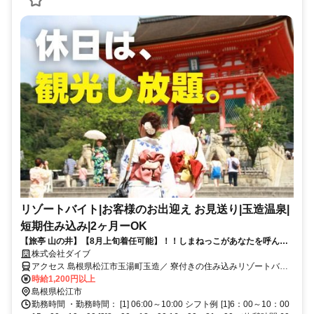
リゾートバイト|お客様のお出迎え お見送り|玉造温泉|
短期住み込み|2ヶ月ーOK
【旅亭 山の井】【8月上旬着任可能】！！しまねっこがあなたを呼んで
いる！？！ なんと創業300年の旅館でフロントスタッフ募集！！！
株式会社ダイブ
アクセス 島根県松江市玉湯町玉造／ 寮付きの住み込みリゾートバイ
ト／生活費が抑えられるのでお金が貯まる／休日は観光し放題／急募
時給1,200円以上
／面接なし
島根県松江市
勤務時間 ・勤務時間： [1] 06:00～10:00 シフト例 [1]6：00～10：00