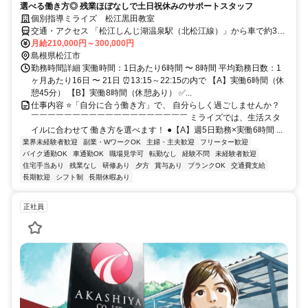
選べる働き方◎ 残業ほぼなしで土日祝休みのサポートスタッフ
個別指導ミライズ 松江黒田教室
交通・アクセス 「松江しんじ湖温泉駅（北松江線）」から車で約3
分、「松江駅（JR山陰本線）」から車で約10分 ★車通勤OK
月給210,000円～300,000円
島根県松江市
勤務時間詳細 実働時間：1日あたり6時間 〜 8時間 平均勤務日数：1
ヶ月あたり16日 〜 21日 ⏰13:15～22:15の内で 【A】実働6時間（休
憩45分） 【B】実働8時間（休憩あり） ✅...
仕事内容 ⭐「自分に合う働き方」で、 自分らしく過ごしませんか？
￣￣￣￣￣￣￣￣￣￣￣￣￣￣￣￣￣￣￣ ミライズでは、生活スタ
イルに合わせて 働き方を選べます！ ●【A】週5日勤務×実働6時間 ...
業界未経験者歓迎
副業・WワークOK
主婦・主夫歓迎
フリーター歓迎
バイク通勤OK
車通勤OK
職場見学可
転勤なし
経験不問
未経験者歓迎
住宅手当あり
残業なし
研修あり
夕方
賞与あり
ブランクOK
交通費支給
長期歓迎
シフト制
長期休暇あり
正社員