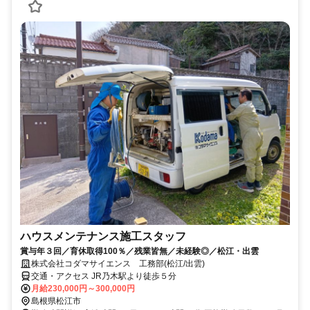
ハウスメンテナンス施工スタッフ
賞与年３回／育休取得100％／残業皆無／未経験◎／松江・出雲
株式会社コダマサイエンス 工務部(松江/出雲)
交通・アクセス JR乃木駅より徒歩５分
月給230,000円～300,000円
島根県松江市