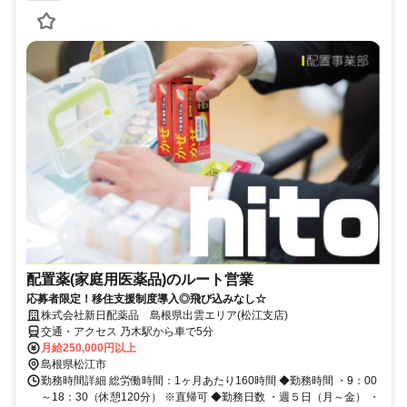
配置薬(家庭用医薬品)のルート営業
応募者限定！移住支援制度導入◎飛び込みなし☆
株式会社新日配薬品 島根県出雲エリア(松江支店)
交通・アクセス 乃木駅から車で5分
月給250,000円以上
島根県松江市
勤務時間詳細 総労働時間：1ヶ月あたり160時間 ◆勤務時間 ・9：00
～18：30（休憩120分） ※直帰可 ◆勤務日数 ・週５日（月～金） ・