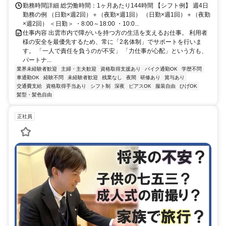
勤務時間詳細 総労働時間：1ヶ月あたり144時間 【シフト例】 週4日
勤務の例 （日勤×週2回）＋（夜勤×週1回） （日勤×週1回）＋（夜勤
×週2回） ＜日勤＞ ・8:00～18:00 ・10:0...
仕事内容 出雲市内で障がいを持つ方の生活を支えるお仕事。 利用者
様の安全を最優先するため、常に「2名体制」でサポートを行いま
す。 「一人で責任を負うのが不安」 「力仕事が心配」という方も、
パートナ...
業界未経験者歓迎
主婦・主夫歓迎
資格取得支援あり
バイク通勤OK
学歴不問
車通勤OK
経験不問
未経験者歓迎
残業なし
夜間
研修あり
賞与あり
交通費支給
資格取得手当あり
シフト制
深夜
ピアスOK
服装自由
ひげOK
髪型・髪色自由
正社員