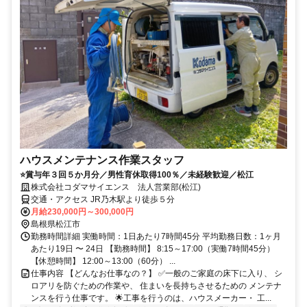
ハウスメンテナンス作業スタッフ
⭐賞与年３回５か月分／男性育休取得100％／未経験歓迎／松江
株式会社コダマサイエンス 法人営業部(松江)
交通・アクセス JR乃木駅より徒歩５分
月給230,000円～300,000円
島根県松江市
勤務時間詳細 実働時間：1日あたり7時間45分 平均勤務日数：1ヶ月
あたり19日 〜 24日 【勤務時間】 8:15～17:00（実働7時間45分）
【休憩時間】 12:00～13:00（60分） ...
仕事内容 【どんなお仕事なの？】 ✅一般のご家庭の床下に入り、 シ
ロアリを防ぐための作業や、 住まいを長持ちさせるための メンテナ
ンスを行う仕事です。 🌟工事を行うのは、ハウスメーカー・ 工...