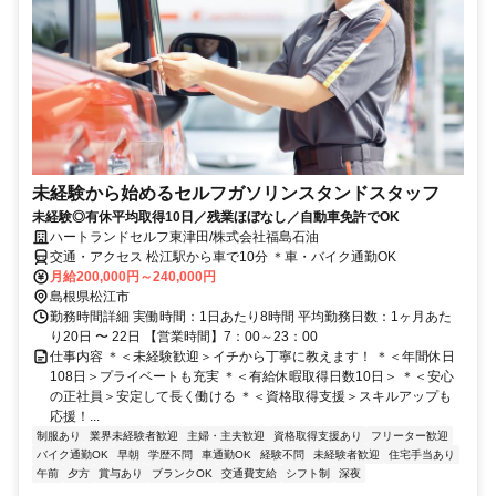
未経験から始めるセルフガソリンスタンドスタッフ
未経験◎有休平均取得10日／残業ほぼなし／自動車免許でOK
ハートランドセルフ東津田/株式会社福島石油
交通・アクセス 松江駅から車で10分 ＊車・バイク通勤OK
月給200,000円～240,000円
島根県松江市
勤務時間詳細 実働時間：1日あたり8時間 平均勤務日数：1ヶ月あた
り20日 〜 22日 【営業時間】7：00～23：00
仕事内容 ＊＜未経験歓迎＞イチから丁寧に教えます！ ＊＜年間休日
108日＞プライベートも充実 ＊＜有給休暇取得日数10日＞ ＊＜安心
の正社員＞安定して長く働ける ＊＜資格取得支援＞スキルアップも
応援！...
制服あり
業界未経験者歓迎
主婦・主夫歓迎
資格取得支援あり
フリーター歓迎
バイク通勤OK
早朝
学歴不問
車通勤OK
経験不問
未経験者歓迎
住宅手当あり
午前
夕方
賞与あり
ブランクOK
交通費支給
シフト制
深夜