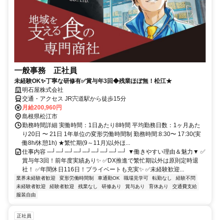
一般事務 正社員
未経験OK✨丁寧な研修有✅賞与年3回◆残業ほぼ無！松江★
明石屋株式会社
交通・アクセス JR宍道駅から徒歩15分
月給200,960円
島根県松江市
勤務時間詳細 実働時間：1日あたり8時間 平均勤務日数：1ヶ月あた
り20日 〜 21日 1年単位の変形労働時間制 勤務時間:8:30〜 17:30(実
働8h/休憩1h) ★繁忙期(9～11月)以外ほ...
仕事内容 ─┘─┘─┘─┘─┘─┘─┘─┘─┘ ▼働きやすい理由＆魅力▼ ✅
賞与年3回！前年度実績あり✨ ✅DX推進で繁忙期以外は原則定時退
社！ ✅年間休日116日！プライベートも充実✨ ✅未経験歓迎...
業界未経験者歓迎
変形労働時間制
車通勤OK
職場見学可
転勤なし
経験不問
未経験者歓迎
経験者歓迎
残業なし
研修あり
賞与あり
育休あり
交通費支給
服装自由
正社員