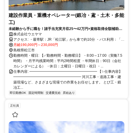
建設作業員・重機オペレーター(鍛冶・鳶・土木・多能
工)
未経験から手に職を！諸手当充実月収25〜42万円×資格取得全額補助！
想定年収400～600万円！賞与・昇給あり！
株式会社ウエヤマ
アクセス: ・最寄駅：JR「松江駅」から車で約10分 ・バス利用：「矢
田バス停」より徒歩約5分（松江市営バス路線） ・車通勤：松江中心
月給190,000円～230,000円
部・出雲方面からアクセス良好 ・駐車場：無料完備／マイカー・バ
島根県松江市
イク通勤OK ⭐公共交通でもマイカーでも通いやすい好立地！地元ス
勤務時間・曜日: 【✅勤務時間・勤務曜日】 ・8:00～17:00（実働7.5
タッフも多数活躍中です◎
時間） ・月平均残業時間：平均2時間程度 ・年間休日：90日（会社
カレンダーによる） ・休日：土曜日・日曜日・祝日 ・...
仕事内容: ━━━━━━━━━━━━━━━━━━━ 【✨仕事内容】
━━━━━━━━━━━━━━━━━━━ 河川工事・道路工事・建
築現場など、さまざまな現場での作業をお任せします。 とび工・鍛
冶工...
即日勤務OK
固定時間制
交通費支給
昇給あり
正社員