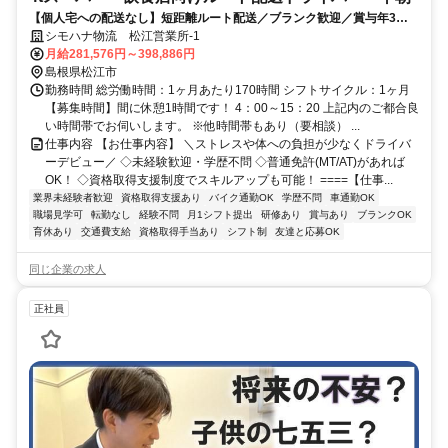
【個人宅への配送なし】短距離ルート配送／ブランク歓迎／賞与年3回
／再配達なし／実質年休124日
シモハナ物流 松江営業所-1
月給281,576円～398,886円
島根県松江市
勤務時間 総労働時間：1ヶ月あたり170時間 シフトサイクル：1ヶ月
【募集時間】間に休憩1時間です！ 4：00～15：20 上記内のご都合良
い時間帯でお伺いします。 ※他時間帯もあり（要相談） ...
仕事内容 【お仕事内容】 ＼ストレスや体への負担が少なくドライバ
ーデビュー／ ◇未経験歓迎・学歴不問 ◇普通免許(MT/AT)があれば
OK！ ◇資格取得支援制度でスキルアップも可能！ ====【仕事...
業界未経験者歓迎
資格取得支援あり
バイク通勤OK
学歴不問
車通勤OK
職場見学可
転勤なし
経験不問
月1シフト提出
研修あり
賞与あり
ブランクOK
育休あり
交通費支給
資格取得手当あり
シフト制
友達と応募OK
同じ企業の求人
正社員