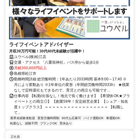
ライフイベントアドバイザー
月収39万円可能！30代40代未経験が活躍中！
ユウベル(株)松江店
交通・アクセス 「八重垣神社」バス停から徒歩1分
月給300,000円以上
島根県松江市
勤務時間詳細 総労働時間：1年あたり2033時間 基本9:00～17:40 ※
月により変動あり ※1年単位の変形（年間総労働時間2033h） ★残業
なしで定時退社もできるので、育児との両立も可能です...
仕事内容 【転勤/出張なし！地元で長く働けます】 【希望休OK★プラ
イベートとの両立◎】 【創業59年！安定経営企業】 【シェア・知名
度トップクラス】 ＝＝＝＝＝＝＝＝＝＝＝＝＝＝＝＝＝ 【転職し
て...
業界未経験者歓迎
変形労働時間制
60代も応募可
バイク通勤OK
車通勤OK
転勤なし
経験不問
ブランクOK
育休あり
正社員