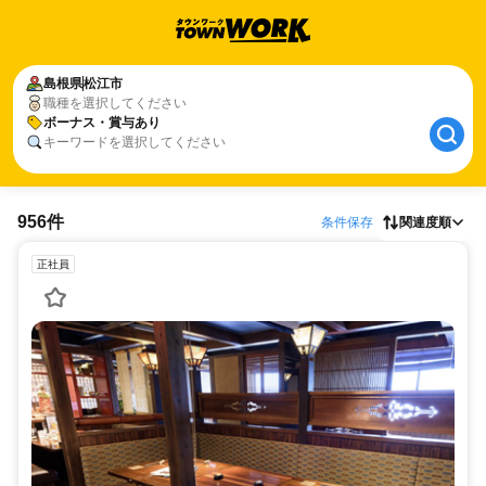
島根県
松江市
職種を選択してください
ボーナス・賞与あり
キーワードを選択してください
956件
条件保存
関連度順
正社員