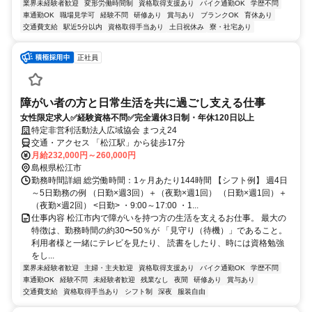
業界未経験者歓迎
変形労働時間制
資格取得支援あり
バイク通勤OK
学歴不問
車通勤OK
職場見学可
経験不問
研修あり
賞与あり
ブランクOK
育休あり
交通費支給
駅近5分以内
資格取得手当あり
土日祝休み
寮・社宅あり
正社員
障がい者の方と日常生活を共に過ごし支える仕事
女性限定求人✅経験資格不問✅完全週休3日制・年休120日以上
特定非営利活動法人広域協会 まつえ24
交通・アクセス 「松江駅」から徒歩17分
月給232,000円～260,000円
島根県松江市
勤務時間詳細 総労働時間：1ヶ月あたり144時間 【シフト例】 週4日
～5日勤務の例 （日勤×週3回）＋（夜勤×週1回） （日勤×週1回）＋
（夜勤×週2回） <日勤> ・9:00～17:00 ・1...
仕事内容 松江市内で障がいを持つ方の生活を支えるお仕事。 最大の
特徴は、勤務時間の約30〜50％が 「見守り（待機）」であること。
利用者様と一緒にテレビを見たり、 読書をしたり、時には資格勉強
をし...
業界未経験者歓迎
主婦・主夫歓迎
資格取得支援あり
バイク通勤OK
学歴不問
車通勤OK
経験不問
未経験者歓迎
残業なし
夜間
研修あり
賞与あり
交通費支給
資格取得手当あり
シフト制
深夜
服装自由