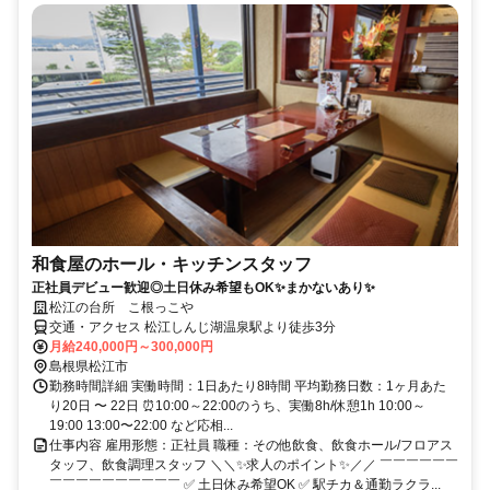
和食屋のホール・キッチンスタッフ
正社員デビュー歓迎◎土日休み希望もOK✨まかないあり✨
松江の台所 こ根っこや
交通・アクセス 松江しんじ湖温泉駅より徒歩3分
月給240,000円～300,000円
島根県松江市
勤務時間詳細 実働時間：1日あたり8時間 平均勤務日数：1ヶ月あた
り20日 〜 22日 ⏰10:00～22:00のうち、実働8h/休憩1h 10:00～
19:00 13:00〜22:00 など応相...
仕事内容 雇用形態：正社員 職種：その他飲食、飲食ホール/フロアス
タッフ、飲食調理スタッフ ＼＼✨求人のポイント✨／／ ￣￣￣￣￣￣
￣￣￣￣￣￣￣￣￣￣ ✅ 土日休み希望OK ✅ 駅チカ＆通勤ラクラ...