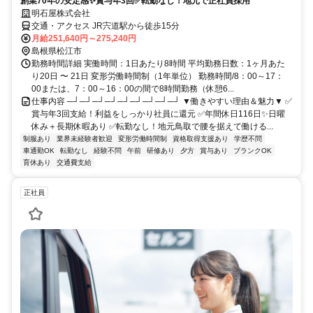
創業70年の安定感✨賞与年3回✅転勤なし！地元で正社員採用
明石屋株式会社
交通・アクセス JR宍道駅から徒歩15分
月給251,640円～275,240円
島根県松江市
勤務時間詳細 実働時間：1日あたり8時間 平均勤務日数：1ヶ月あた
り20日 〜 21日 変形労働時間制（1年単位） 勤務時間/8：00～17：
00または、7：00～16：00の間で8時間勤務（休憩6...
仕事内容 ─┘─┘─┘─┘─┘─┘─┘─┘─┘ ▼働きやすい理由＆魅力▼ ✅
賞与年3回支給！利益をしっかり社員に還元 ✅年間休日116日✨日曜
休み＋長期休暇あり ✅転勤なし！地元鳥取で腰を据えて働ける...
制服あり
業界未経験者歓迎
変形労働時間制
資格取得支援あり
学歴不問
車通勤OK
転勤なし
経験不問
午前
研修あり
夕方
賞与あり
ブランクOK
育休あり
交通費支給
正社員