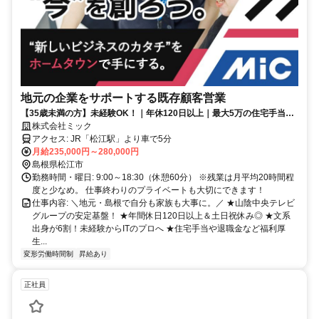
地元の企業をサポートする既存顧客営業
【35歳未満の方】未経験OK！｜年休120日以上｜最大5万の住宅手当あ
り◎｜資格取得支援も充実！
株式会社ミック
アクセス: JR「松江駅」より車で5分
月給235,000円～280,000円
島根県松江市
勤務時間・曜日: 9:00～18:30（休憩60分） ※残業は月平均20時間程
度と少なめ。 仕事終わりのプライベートも大切にできます！
仕事内容: ＼地元・島根で自分も家族も大事に。／ ★山陰中央テレビ
グループの安定基盤！ ★年間休日120日以上＆土日祝休み◎ ★文系
出身が6割！未経験からITのプロへ ★住宅手当や退職金など福利厚
生...
変形労働時間制
昇給あり
正社員