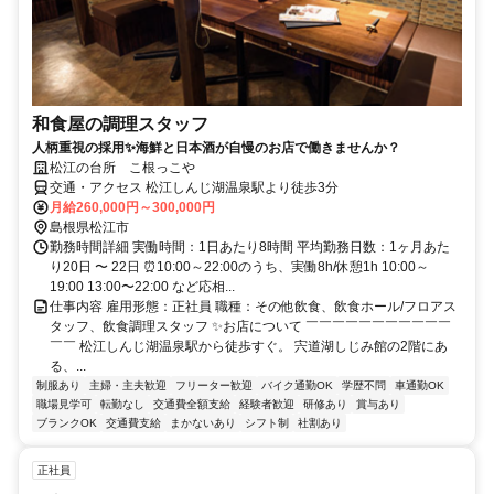
和食屋の調理スタッフ
人柄重視の採用✨海鮮と日本酒が自慢のお店で働きませんか？
松江の台所 こ根っこや
交通・アクセス 松江しんじ湖温泉駅より徒歩3分
月給260,000円～300,000円
島根県松江市
勤務時間詳細 実働時間：1日あたり8時間 平均勤務日数：1ヶ月あた
り20日 〜 22日 ⏰10:00～22:00のうち、実働8h/休憩1h 10:00～
19:00 13:00〜22:00 など応相...
仕事内容 雇用形態：正社員 職種：その他飲食、飲食ホール/フロアス
タッフ、飲食調理スタッフ ✨お店について ￣￣￣￣￣￣￣￣￣￣￣
￣￣ 松江しんじ湖温泉駅から徒歩すぐ。 宍道湖しじみ館の2階にあ
る、...
制服あり
主婦・主夫歓迎
フリーター歓迎
バイク通勤OK
学歴不問
車通勤OK
職場見学可
転勤なし
交通費全額支給
経験者歓迎
研修あり
賞与あり
ブランクOK
交通費支給
まかないあり
シフト制
社割あり
正社員