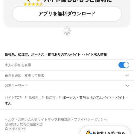
アプリを無料ダウンロード
島根県、松江市、ボーナス・賞与ありのアルバイト・バイト求人情報
求人の詳細を表示
条件を追加・変更して検索
市区町村を追加・変更
関連キーワード
完全在宅ワーク 全国
シール貼り 在宅
現在地周辺
ガチャガチャ
犬カフェ
島根県
駅を追加・変更
バイトTOP
島根県
松江市
ボーナス・賞与ありのアルバイト・バイト・
島根県
すべて
求人
松江市
浜田市
出雲市
益田市
大田市
安来市
江津市
雲南市
八束郡
仁多郡
飯石郡
職種を追加・変更
JR山陰本線(米子～益田)
簸川郡
邑智郡
鹿足郡
隠岐郡
安来駅
荒島駅
揖屋駅
東松江駅
松江駅
乃木駅
玉造温泉駅
来待駅
宍道駅
荘原駅
直江駅
飲食・フードサービス
特徴を追加・変更
西出雲駅
出雲神西駅
江南駅
小田駅
田儀駅
波根駅
久手駅
大田市駅
静間駅
五十猛駅
飲食・フードサービス
すべて
ヘルプ・お問い合わせ
サイトマップ
利用規約・プライバシーポリシー
仁万駅
馬路駅
湯里駅
温泉津駅
石見福光駅
黒松駅
浅利駅
江津駅
都野津駅
敬川駅
ホールスタッフ
キッチンスタッフ
皿洗い・洗い場
精肉・鮮魚加工
給食調理
人気
[企業]求人広告の掲載相談
波子駅
久代駅
下府駅
浜田駅
西浜田駅
周布駅
折居駅
三保三隅駅
岡見駅
鎌手駅
雇用形態を追加・変更
パン屋（ベーカリー）
フードカウンター販売員
バー（BAR）・バーテンダー
日払いOK
高校生歓迎
学生歓迎
深夜の仕事
髪型・髪色自由
ひげOK
ネイルOK
石見津田駅
益田駅
飲食店補助（開店・閉店準備）
飲食店（店長・マネージャー）
新着求人を受け取る
ピアスOK
アルバイト・パート
履歴書不要
オープニングスタッフ
留学生・外国人活躍中