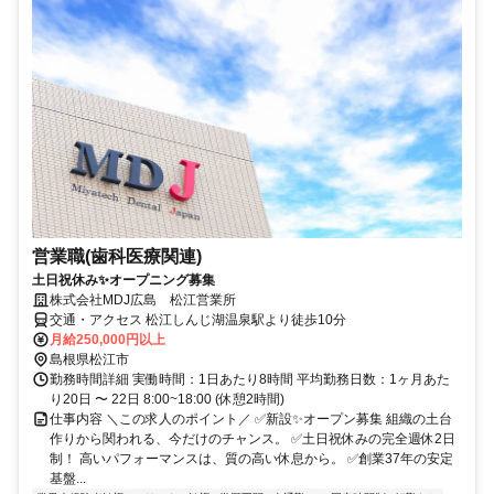
営業職(歯科医療関連)
土日祝休み✨オープニング募集
株式会社MDJ広島 松江営業所
交通・アクセス 松江しんじ湖温泉駅より徒歩10分
月給250,000円以上
島根県松江市
勤務時間詳細 実働時間：1日あたり8時間 平均勤務日数：1ヶ月あた
り20日 〜 22日 8:00~18:00 (休憩2時間)
仕事内容 ＼この求人のポイント／ ✅新設✨オープン募集 組織の土台
作りから関われる、今だけのチャンス。 ✅土日祝休みの完全週休2日
制！ 高いパフォーマンスは、質の高い休息から。 ✅創業37年の安定
基盤...