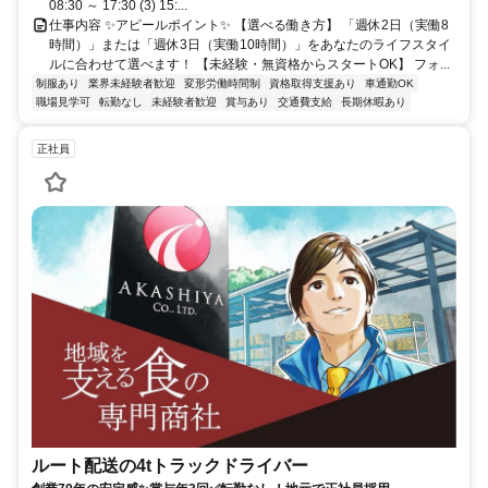
08:30 ～ 17:30 (3) 15:...
仕事内容 ✨アピールポイント✨ 【選べる働き方】 「週休2日（実働8
時間）」または「週休3日（実働10時間）」をあなたのライフスタイ
ルに合わせて選べます！ 【未経験・無資格からスタートOK】 フォ...
制服あり
業界未経験者歓迎
変形労働時間制
資格取得支援あり
車通勤OK
職場見学可
転勤なし
未経験者歓迎
賞与あり
交通費支給
長期休暇あり
正社員
ルート配送の4tトラックドライバー