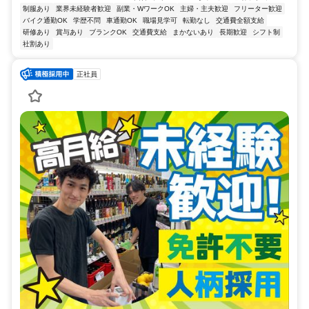
制服あり
業界未経験者歓迎
副業・WワークOK
主婦・主夫歓迎
フリーター歓迎
バイク通勤OK
学歴不問
車通勤OK
職場見学可
転勤なし
交通費全額支給
研修あり
賞与あり
ブランクOK
交通費支給
まかないあり
長期歓迎
シフト制
社割あり
正社員