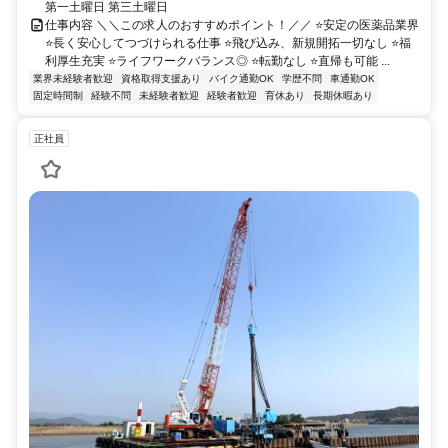
第一土曜日 第三土曜日
仕事内容 ＼＼この求人のおすすめポイント！／／ ⭐安定の医薬品業界
⭐長く安心してつづけられる仕事 ⭐飛び込み、新規開拓一切なし ⭐福
利厚生充実 ⭐ライフワークバランス◎ ⭐転勤なし ⭐直帰も可能 ...
業界未経験者歓迎
資格取得支援あり
バイク通勤OK
学歴不問
車通勤OK
固定時間制
経験不問
未経験者歓迎
経験者歓迎
育休あり
長期休暇あり
正社員