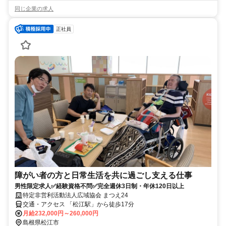
同じ企業の求人
正社員
障がい者の方と日常生活を共に過ごし支える仕事
男性限定求人✅経験資格不問✅完全週休3日制・年休120日以上
特定非営利活動法人広域協会 まつえ24
交通・アクセス 「松江駅」から徒歩17分
月給232,000円～260,000円
島根県松江市