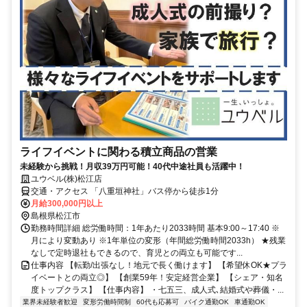
ライフイベントに関わる積立商品の営業
未経験から挑戦！月収39万円可能！40代中途社員も活躍中！
ユウベル(株)松江店
交通・アクセス 「八重垣神社」バス停から徒歩1分
月給300,000円以上
島根県松江市
勤務時間詳細 総労働時間：1年あたり2033時間 基本9:00～17:40 ※
月により変動あり ※1年単位の変形（年間総労働時間2033h） ★残業
なしで定時退社もできるので、育児との両立も可能です...
仕事内容 【転勤/出張なし！地元で長く働けます】 【希望休OK★プラ
イベートとの両立◎】 【創業59年！安定経営企業】 【シェア・知名
度トップクラス】 【仕事内容】 ・七五三、成人式､結婚式や葬儀・...
業界未経験者歓迎
変形労働時間制
60代も応募可
バイク通勤OK
車通勤OK