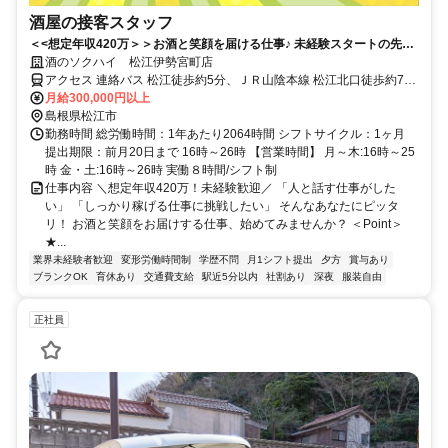
酒屋の接客スタッフ
＜<想定年収420万＞＞お酒と笑顔を届ける仕事♪ 未経験スタートの先輩
が９割！
酒のソクハイ 松江伊勢宮町店
アクセス 連絡バス 松江徒歩約5分、ＪＲ山陰本線 松江北口徒歩約7
分、連絡バス 松江しんじ湖温泉徒歩約23分
月給300,000円以上
島根県松江市
勤務時間 総労働時間：1年あたり2064時間 シフトサイクル：1ヶ月
提出期限：前月20日まで 16時～26時 【営業時間】 月～木:16時～25
時 金・土:16時～26時 実働８時間/シフト制
仕事内容 ＼想定年収420万！未経験歓迎／ 「人と話す仕事がした
い」 「しっかり稼げる仕事に挑戦したい」 そんなあなたにピッタ
リ！ お酒と笑顔をお届けする仕事、始めてみませんか？ ＜Point＞
★...
業界未経験者歓迎
変形労働時間制
学歴不問
月1シフト提出
夕方
賞与あり
ブランクOK
育休あり
交通費支給
駅近5分以内
社割あり
深夜
服装自由
正社員