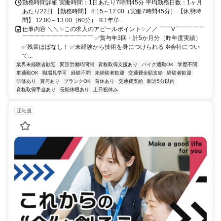
勤務時間詳細 実働時間：1日あたり7時間45分 平均勤務日数：1ヶ月
あたり22日 【勤務時間】 8:15～17:00（実働7時間45分） 【休憩時
間】 12:00～13:00（60分） ※1年単...
仕事内容 ＼＼✨この求人のアピールポイント✨／／ ￣￣V￣￣￣￣￣
￣￣￣￣￣￣￣￣￣￣￣￣ ✅賞与年3回・計5か月分（昨年度実績）
✅残業ほぼなし！ ✅未経験から技術を身につけられる ✼会社につい
て...
業界未経験者歓迎
変形労働時間制
資格取得支援あり
バイク通勤OK
学歴不問
車通勤OK
職場見学可
経験不問
未経験者歓迎
交通費全額支給
経験者歓迎
研修あり
賞与あり
ブランクOK
育休あり
交通費支給
駅近5分以内
資格取得手当あり
長期休暇あり
土日祝休み
正社員