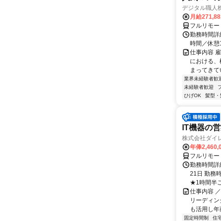
デジタル職人
月給271,8
フルリモー
勤務時間詳細
時間／休憩
仕事内容 
における、
まってきて
業界未経験者歓
未経験者歓迎
ひげOK
髪型・
IT機器の
株式会社ダイ
年俸2,460,
フルリモー
勤務時間詳
21日 勤務
★1時間半ごと
仕事内容 
リーディン
も活用し年商
固定時間制
住