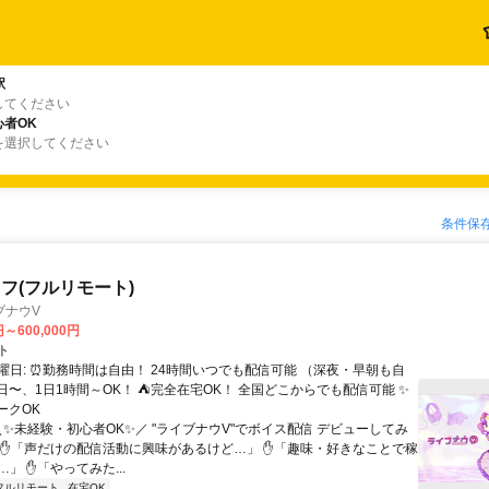
駅
してください
者OK
を選択してください
条件保
フ(フルリモート)
ブナウV
円～600,000円
ト
曜日: ⏰勤務時間は自由！ 24時間いつでも配信可能 （深夜・早朝も自
日〜、1日1時間～OK！ ⛺完全在宅OK！ 全国どこからでも配信可能 ✨
ークOK
＼✨未経験・初心者OK✨／ "ライブナウV"でボイス配信 デビューしてみ
 ✋「声だけの配信活動に興味があるけど…」 ✋「趣味・好きなことで稼
」 ✋「やってみた...
フルリモート
在宅OK