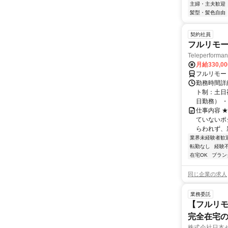
主婦・主夫歓迎
髪型・髪色自由
契約社員
フルリモー
Teleperform
月給330,0
フルリモー
勤務時間詳
ト制：土日
日勤務） ・
仕事内容 
ていないポ
らわれず、新
業界未経験者歓
転勤なし
経験
在宅OK
ブラン
同じ企業の求人
業務委託
【フルリモ
完全在宅
株式会社日本