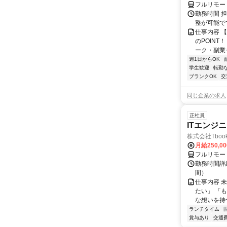
フルリモー
勤務時間 
整が可能で
仕事内容 
のPOINT
ーク・副業も
週1日からOK
学生歓迎
転勤
ブランクOK
交
同じ企業の求人
正社員
ITエンジ
株式会社Tboo
月給250,0
フルリモー
勤務時間詳細
間）
仕事内容 
たい」 「
な想いを持つ
ランチタイム
賞与あり
交通