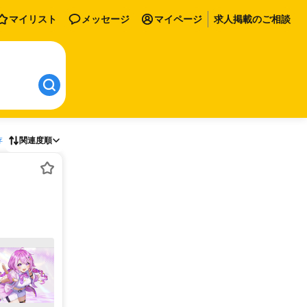
マイリスト
メッセージ
マイページ
求人掲載のご相談
存
関連度順