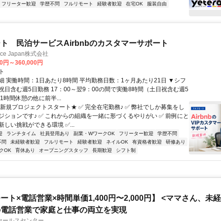
フリーター歓迎
学歴不問
フルリモート
経験者歓迎
在宅OK
服装自由
ト 民泊サービスAirbnbのカスタマーサポート
ance Japan株式会社
00円～360,000円
ト
細 実働時間：1日あたり8時間 平均勤務日数：1ヶ月あたり21日 ▼シフ
祝日含む週5日勤務 17：00～翌9：00の間で実働8時間（土日祝含む週5
1時間休憩の他に前半...
★新規プロジェクトスタート★ ✅ 完全在宅勤務♪ ✅ 弊社でしか募集をし
ジションです♪ ✅ これからの組織を一緒に形づくるやりがい ✅ 前例にと
しい挑戦ができる環境 ✅...
迎
ランチタイム
社員登用あり
副業・WワークOK
フリーター歓迎
学歴不問
不問
未経験者歓迎
フルリモート
経験者歓迎
ネイルOK
有資格者歓迎
研修あり
クOK
育休あり
オープニングスタッフ
長期歓迎
シフト制
ート×電話営業×時間単価1,400円〜2,000円】 <ママさん、未
の電話営業で家庭と仕事の両立を実現
セールスセンター