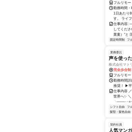
フルリモー
勤務時間・曜
1日あたり
す。 ライフ
仕事内容:
してくださ
業案）”と 
固定時間制
フ
業務委託
声を使っ
株式会社マト
完全歩合制
フルリモー
勤務時間詳細
推奨！ ▶
仕事内容 
世界へ✨ ＼
╰───･･⭐･
シフト自由
フ
髪型・髪色自由
契約社員
人気マンガ