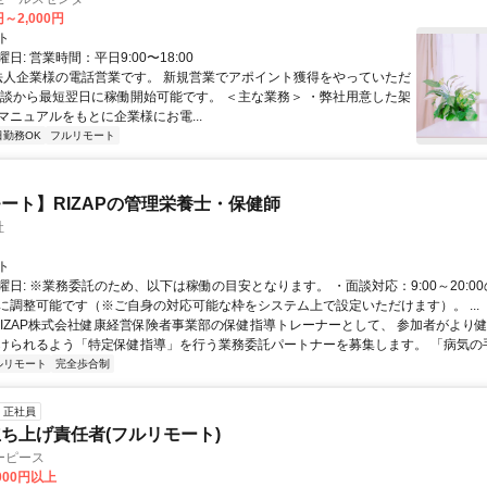
円～2,000円
ト
日: 営業時間：平日9:00〜18:00
 法人企業様の電話営業です。 新規営業でアポイント獲得をやっていただ
面談から最短翌日に稼働開始可能です。 ＜主な業務＞ ・弊社用意した架
マニュアルをもとに企業様にお電...
日勤務OK
フルリモート
ート】RIZAPの管理栄養士・保健師
社
ト
曜日: ※業務委託のため、以下は稼働の目安となります。 ・面談対応：9:00～20:0
に調整可能です（※ご自身の対応可能な枠をシステム上で設定いただけます）。 ...
 RIZAP株式会社健康経営保険者事業部の保健指導トレーナーとして、 参加者がより
けられるよう「特定保健指導」を行う業務委託パートナーを募集します。 「病気の手前
ルリモート
完全歩合制
正社員
ち上げ責任者(フルリモート)
ーピース
,000円以上