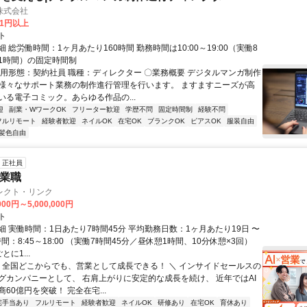
株式会社
81円以上
ト
 総労働時間：1ヶ月あたり160時間 勤務時間は10:00～19:00（実働8
1時間）の固定時間制
雇用形態：契約社員 職種：ディレクター 〇業務概要 デジタルマンガ制作
様々なサポート業務の制作進行管理を行います。 ますますニーズが高
いる電子コミック。あらゆる作品の...
迎
副業・WワークOK
フリーター歓迎
学歴不問
固定時間制
経験不問
フルリモート
経験者歓迎
ネイルOK
在宅OK
ブランクOK
ピアスOK
服装自由
髪色自由
正社員
営業職
レクト・リンク
000円～5,000,000円
ト
細 実働時間：1日あたり7時間45分 平均勤務日数：1ヶ月あたり19日 〜
時間：8:45～18:00 （実働7時間45分／昼休憩1時間、10分休憩×3回）
に1...
／ 全国どこからでも、営業として成長できる！ ＼ インサイドセールスの
グカンパニーとして、 右肩上がりに安定的な成長を続け、 近年ではAI
60億円を突破！ 完全在宅...
宅手当あり
フルリモート
経験者歓迎
ネイルOK
研修あり
在宅OK
育休あり