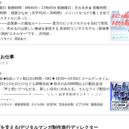
ト
日: 勤務時間：8時40分～17時40分 勤務曜日：月火水木金 実働時間：
8時間 ・残業少なめ（月平均20～30時間） メリハリをつけて働く文化で
スタイルに合った...
 ⸻起業家への最短ルート⸻ 貴方のビジネスモデルを当社で実現
い。 求めるのは新しい価値を創造する 具体的“ビジネスモデル（新規事
圧倒的“エネルギー”です。 共同経...
ルリモート
昇給あり
たお仕事
リクス
ト
 ■自由シフト制(1日1時間～OK) ▶19:00〜24:00の ゴールデンタイム
平日だけ/土日だけなども調整自由 ▶初月のみ50時間以上の配信必須
／ 『声と想いでつながる、 新しい自分に出会える』 そんなライブ配信の
 ╭─────────･⭐･･───╮ ＼＼ ～ おすすめポイント！ ～ ／／
──ｖ─...
ルリモート
経験者歓迎
ネイルOK
在宅OK
完全歩合制
ピアスOK
服装自由
を支える|デジタルマンガ制作進行ディレクター