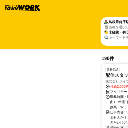
島根県
鎌手
職種を選択
未経験・初心
キーワード
190件
業務委託
配信スタッ
株式会社ライ
月給2,000
フルリモー
勤務時間・
由） ⛅週1
副業・Wワ
仕事内容: 
ませんか？
ぎたいけど…
週1日からOK