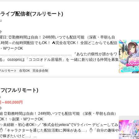
ライブ配信者(フルリモート)
u
ト
曜日: ⏰勤務時間は自由！ 24時間いつでも配信可能 （深夜・早朝も自
日1時間～の短時間配信でもOK！ ⛺完全在宅OK！ 全国どこからでも配信
業・WワークOK
 …………………………………………………… 『あなたの個性が誰かをワ
る』 cozoproは「ココロオドル居場所」を 一緒に創り続ける仲間を募集
……………………………...
フルリモート
在宅OK
完全歩合制
フ(フルリモート)
a
円～600,000円
ト
細 ⏰勤務時間は自由！ 24時間いつでも配信可能 （深夜・早朝も自由）
OK！ ✨副業・WワークOK
✨未経験・初心者OK✨／ "株式会社yetera"でVライバー デビューしてみ
 ✋「キャラクターを通じた配信活動に興味がある…」 ✋「自分の趣味や
稼ぎたいけど…」 ...