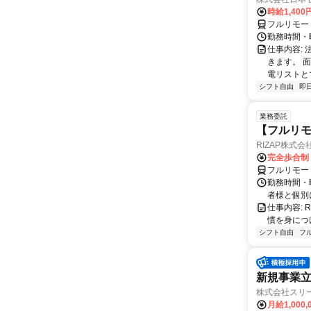
時給1,400
フルリモー
勤務時間・曜
仕事内容:
きます。 
電リストと
シフト自由
即
業務委託
【フルリモ
RIZAP株式会
完全歩合制
フルリモー
勤務時間・
者様と個別
仕事内容:
慣を身につ
シフト自由
フ
新規事業立
株式会社スリ
月給1,000