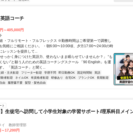
な英語コーチ
0円～405,000円
ト
細 ・フルリモート・フルフレックス ※勤務時間はご希望第一で調整し
気軽にご相談ください。 ・朝6:00〜10:00頃、夕方17:00〜24:00の時
レッスンを提供して...
「せっかく身につけた英語力、使わないまま眠らせていませんか？」 “も
ない”と願う人のための英語コーチングスクール 「90 English」を運
。 「英語コーチ」と聞く...
主婦・主夫歓迎
フリーター歓迎
学歴不問
即日勤務OK
固定時間制
英語
経験者歓迎
ネイルOK
有資格者歓迎
研修あり
在宅OK
ブランクOK
長期歓迎
自由
履歴書不要
髪型・髪色自由
ート
】生徒宅へ訪問して小学生対象の学習サポート/理系科目メイン
ライ 教師管理部
円～17,200円