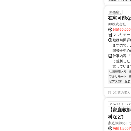
業務委託
在宅可能
90株式会社
月給60,00
フルリモー
勤務時間詳
ますので、お
間帯を中心に
仕事内容 
う挫折したく
営しています
社員登用あり
フルリモート
ピアスOK
服装
同じ企業の求人
アルバイト・パ
【家庭教師
科など)
家庭教師のト
時給1,800