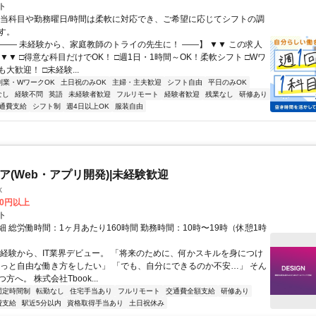
ト
担当科目や勤務曜日/時間は柔軟に対応でき、ご希望に応じてシフトの調
す。
【―― 未経験から、家庭教師のトライの先生に！ ――】 ▼▼ この求人
！ ▼▼ □得意な科目だけでOK！ □週1日・1時間～OK！柔軟シフト □Wワ
大歓迎！ □未経験...
副業・WワークOK
土日祝のみOK
主婦・主夫歓迎
シフト自由
平日のみOK
なし
経験不問
英語
未経験者歓迎
フルリモート
経験者歓迎
残業なし
研修あり
通費支給
シフト制
週4日以上OK
服装自由
ニア(Web・アプリ開発)|未経験歓迎
k
00円以上
ト
 総労働時間：1ヶ月あたり160時間 勤務時間：10時〜19時（休憩1時
未経験から、IT業界デビュー。 「将来のために、何かスキルを身につけ
もっと自由な働き方をしたい」 「でも、自分にできるのか不安…」 そん
方へ。 株式会社Tbook...
固定時間制
転勤なし
住宅手当あり
フルリモート
交通費全額支給
研修あり
費支給
駅近5分以内
資格取得手当あり
土日祝休み