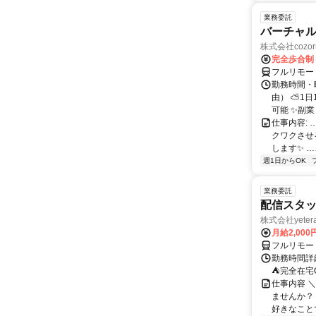
業務委託
バーチャル
株式会社cozor
完全歩合制
フルリモー
勤務時間・
由） ⛅1
可能 ✨副
仕事内容:
クワクさせ
します✨ …
週1日からOK
業務委託
配信スタッ
株式会社yeter
月給2,000
フルリモー
勤務時間詳
⛺完全在宅
仕事内容 ＼
ませんか？
好きなことで