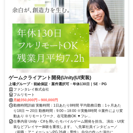
ゲームクライアント開発(Unity|UI実装)
上場グループ・前給保証・案件選択可・年休130日｜SE・PG
ファンタレイ株式会社
フルリモート
月給350,000円～900,000円
勤務時間詳細 実働時間：1日あたり8時間 平均勤務日数：1ヶ月あた
り18日 〜 20日 勤務時間：9:00～18:00 ※実働8時間 ※案件により変
動あり ※リモートワーク、在宅勤務OK ▼フレ...
仕事内容 Unity・C#を用いたモバイルゲーム開発を担当。 演出・UI実
装などプレイヤー体験を重視します。 ＼先輩社員インタビュー／
（前職：アニメーションPG 26歳・男性） 自分の作った演出に...