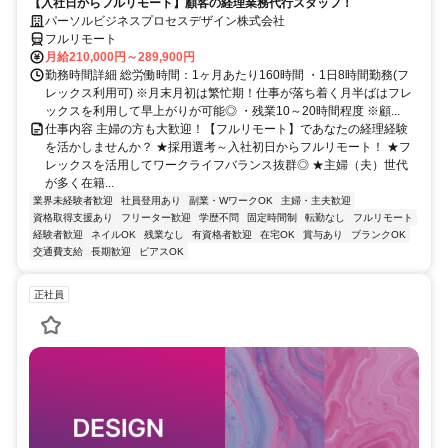
【入社日からフルリモート】顧客の経理業務代行スタッフ！
パーソルビジネスプロセスデザイン株式会社
フルリモート
月給210,000円～289,900円
勤務時間詳細 総労働時間：1ヶ月あたり160時間 ・1日8時間勤務(フ
レックス利用可) ※月末月初は繁忙期！仕事が落ち着く月半ばはフレ
ックスを利用して早上がりが可能◎ ・残業10～20時間程度 ※顧...
仕事内容 主婦の方も大歓迎！【フルリモート】であなたの経理経験
を活かしませんか？ ★採用選考～入社初日からフルリモート！ ★フ
レックスを活用してワークライフバランス抜群◎ ★主婦（夫）世代
が多く在籍...
業界未経験者歓迎
社員登用あり
副業・WワークOK
主婦・主夫歓迎
資格取得支援あり
フリーター歓迎
学歴不問
固定時間制
転勤なし
フルリモート
経験者歓迎
ネイルOK
残業なし
有資格者歓迎
在宅OK
賞与あり
ブランクOK
交通費支給
長期歓迎
ピアスOK
正社員