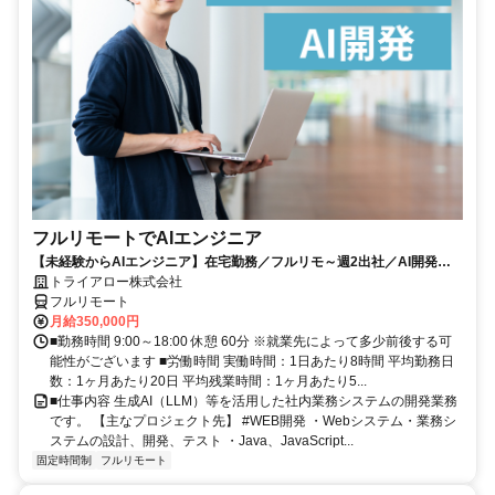
フルリモートでAIエンジニア
【未経験からAIエンジニア】在宅勤務／フルリモ～週2出社／AI開発を
仕事にする
トライアロー株式会社
フルリモート
月給350,000円
■勤務時間 9:00～18:00 休憩 60分 ※就業先によって多少前後する可
能性がございます ■労働時間 実働時間：1日あたり8時間 平均勤務日
数：1ヶ月あたり20日 平均残業時間：1ヶ月あたり5...
■仕事内容 生成AI（LLM）等を活用した社内業務システムの開発業務
です。 【主なプロジェクト先】 #WEB開発 ・Webシステム・業務シ
ステムの設計、開発、テスト ・Java、JavaScript...
固定時間制
フルリモート