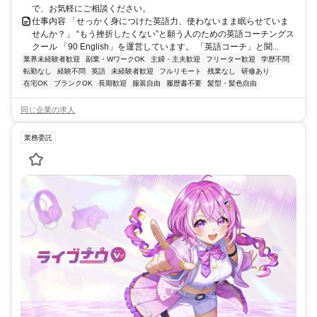
で、お気軽にご相談ください。
仕事内容 「せっかく身につけた英語力、使わないまま眠らせていま
せんか？」 “もう挫折したくない”と願う人のための英語コーチングス
クール 「90 English」を運営しています。 「英語コーチ」と聞...
業界未経験者歓迎
副業・WワークOK
主婦・主夫歓迎
フリーター歓迎
学歴不問
転勤なし
経験不問
英語
未経験者歓迎
フルリモート
残業なし
研修あり
在宅OK
ブランクOK
長期歓迎
服装自由
履歴書不要
髪型・髪色自由
同じ企業の求人
業務委託