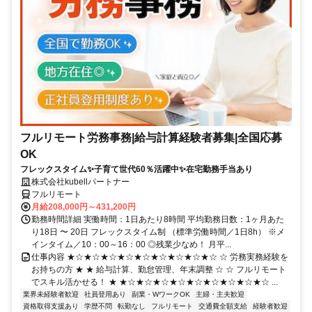
フルリモート労務事務|給与計算経験者募集|全国応募
OK
フレックスタイム✨子育て世代60％活躍中✨在宅勤務手当あり
株式会社kubellパートナー
フルリモート
月給208,000円～431,200円
勤務時間詳細 実働時間：1日あたり8時間 平均勤務日数：1ヶ月あた
り18日 〜 20日 フレックスタイム制 （標準労働時間／1日8h） ※メ
インタイム／10：00～16：00 ◎残業少なめ！ 月平...
仕事内容 ★☆★☆★☆★☆★☆★☆★☆★☆★☆ ☆ 労務実務経験を
お持ちの方 ★ ★ 給与計算、勤怠管理、年末調整 ☆ ☆ フルリモート
でスキル活かせる！ ★ ★☆★☆★☆★☆★☆★☆★☆★☆★☆ ...
業界未経験者歓迎
社員登用あり
副業・WワークOK
主婦・主夫歓迎
資格取得支援あり
学歴不問
転勤なし
フルリモート
交通費全額支給
経験者歓迎