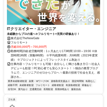
ITクリエイター・エンジニア
未経験からプロの道へ✨フルリモート×充実の研修あり！
株式会社TheNewGate
フルリモート
月給300,000円～700,000円
勤務時間詳細 総労働時間：1ヶ月あたり173時間 10:00～19:00 ※休
憩時間1時間（実働8時間） ※平均残業時間：月6時間（2023年度実
績） ※プロジェクトによってフレックスタイム制あり
仕事内容 ✨フルリモートも可能！自分らしく輝ける働き方◎ ✨社会人
デビューも歓迎！PC初心者でも安心スタート！ ✨独自の教育プログ
ラムで、エンジニアのゼロからプロへ ✨最新の技術で社会を支え、感
謝され...
業界未経験者歓迎
副業・WワークOK
資格取得支援あり
固定時間制
転勤なし
経験不問
未経験者歓迎
フルリモート
経験者歓迎
有資格者歓迎
研修あり
在宅OK
賞与あり
交通費支給
長期歓迎
長期休暇あり
服装自由
正社員