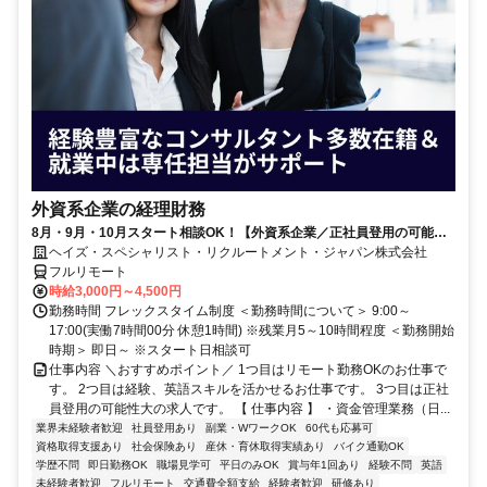
外資系企業の経理財務
8月・9月・10月スタート相談OK！【外資系企業／正社員登用の可能性
大／700万～800万／リモート勤務OK】経理財務
ヘイズ・スペシャリスト・リクルートメント・ジャパン株式会社
フルリモート
時給3,000円～4,500円
勤務時間 フレックスタイム制度 ＜勤務時間について＞ 9:00～
17:00(実働7時間00分 休憩1時間) ※残業月5～10時間程度 ＜勤務開始
時期＞ 即日～ ※スタート日相談可
仕事内容 ＼おすすめポイント／ 1つ目はリモート勤務OKのお仕事で
す。 2つ目は経験、英語スキルを活かせるお仕事です。 3つ目は正社
員登用の可能性大の求人です。 【 仕事内容 】 ・資金管理業務（日...
業界未経験者歓迎
社員登用あり
副業・WワークOK
60代も応募可
資格取得支援あり
社会保険あり
産休・育休取得実績あり
バイク通勤OK
学歴不問
即日勤務OK
職場見学可
平日のみOK
賞与年1回あり
経験不問
英語
未経験者歓迎
フルリモート
交通費全額支給
経験者歓迎
研修あり