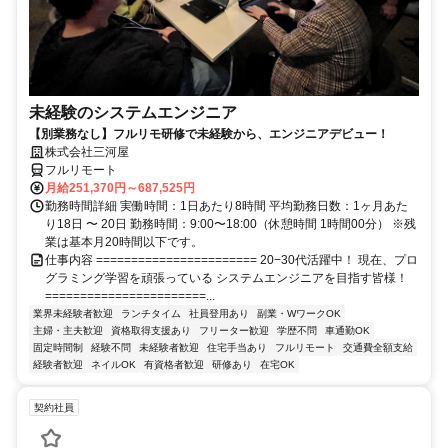
未経験のシステムエンジニア
【別業務なし】フルリモ研修で未経験から、エンジニアデビュー！
株式会社三河屋
フルリモート
月給251,370円～687,525円
勤務時間詳細 実働時間：1日あたり8時間 平均勤務日数：1ヶ月あた
り18日 〜 20日 勤務時間：9:00〜18:00（休憩時間 1時間00分） ※残
業は基本月20時間以下です。
仕事内容 ======================= 20−30代活躍中！ 現在、プロ
グラミング学習を頑張っている システムエンジニアを目指す皆様！
=======================...
業界未経験者歓迎
ランチタイム
社員登用あり
副業・WワークOK
主婦・主夫歓迎
資格取得支援あり
フリーター歓迎
学歴不問
車通勤OK
固定時間制
経験不問
未経験者歓迎
住宅手当あり
フルリモート
交通費全額支給
経験者歓迎
ネイルOK
有資格者歓迎
研修あり
在宅OK
契約社員