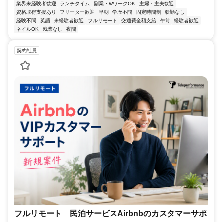
業界未経験者歓迎
ランチタイム
副業・WワークOK
主婦・主夫歓迎
資格取得支援あり
フリーター歓迎
早朝
学歴不問
固定時間制
転勤なし
経験不問
英語
未経験者歓迎
フルリモート
交通費全額支給
午前
経験者歓迎
ネイルOK
残業なし
夜間
契約社員
フルリモート 民泊サービスAirbnbのカスタマーサポ