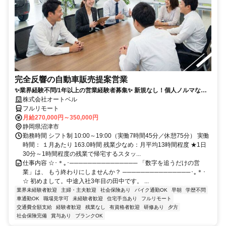
完全反響の自動車販売提案営業
✨業界経験不問/1年以上の営業経験者募集✨ 新規なし！個人ノルマな
し！残業も少なめでプライベートとの両立◎
株式会社オートベル
フルリモート
月給270,000円～350,000円
静岡県沼津市
勤務時間 シフト制 10:00～19:00（実働7時間45分／休憩75分） 実働
時間： １月あたり 163.0時間 残業少なめ：月平均13時間程度 ★1日
30分～1時間程度の残業で帰宅するスタッ...
仕事内容 ☆･＊｡･─────────────── 「数字を追うだけの営
業」は、 もう終わりにしませんか？ ───────────────･｡＊･
☆ 初めまして。中途入社3年目の田中です。 ...
業界未経験者歓迎
主婦・主夫歓迎
社会保険あり
バイク通勤OK
早朝
学歴不問
車通勤OK
職場見学可
未経験者歓迎
住宅手当あり
フルリモート
交通費全額支給
経験者歓迎
残業なし
有資格者歓迎
研修あり
夕方
社会保険完備
賞与あり
ブランクOK