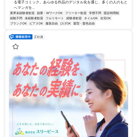
る電子コミック。あらゆる作品のデジタル化を通じ、多くの人のもと
へマンガを...
業界未経験者歓迎
副業・WワークOK
フリーター歓迎
学歴不問
固定時間制
経験不問
未経験者歓迎
フルリモート
経験者歓迎
ネイルOK
在宅OK
ブランクOK
ピアスOK
服装自由
ひげOK
髪型・髪色自由
正社員