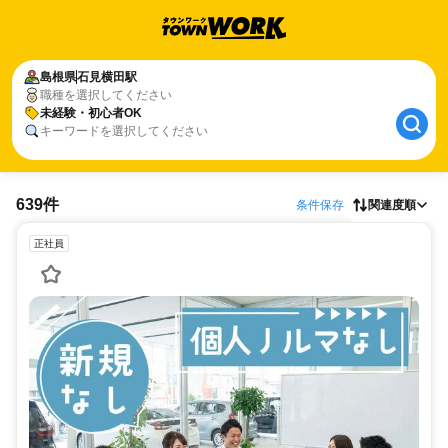
島根県
石見横田駅
職種を選択してください
未経験・初心者OK
キーワードを選択してください
639件
条件保存
関連度順
正社員