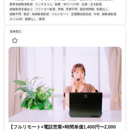
業界未経験者歓迎
ランチタイム
副業・WワークOK
主婦・主夫歓迎
資格取得支援あり
フリーター歓迎
早朝
学歴不問
固定時間制
転勤なし
経験不問
英語
未経験者歓迎
フルリモート
交通費全額支給
午前
経験者歓迎
ネイルOK
残業なし
夜間
業務委託
【フルリモート×電話営業×時間単価1,400円〜2,000