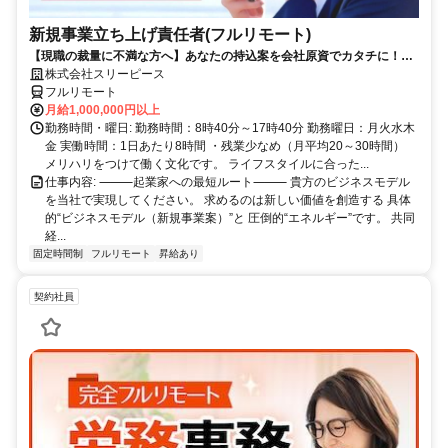
新規事業立ち上げ責任者(フルリモート)
【現職の裁量に不満な方へ】あなたの持込案を会社原資でカタチに！最
短6ヶ月で共同経営者の道へ
株式会社スリーピース
フルリモート
月給1,000,000円以上
勤務時間・曜日: 勤務時間：8時40分～17時40分 勤務曜日：月火水木
金 実働時間：1日あたり8時間 ・残業少なめ（月平均20～30時間）
メリハリをつけて働く文化です。 ライフスタイルに合った...
仕事内容: ⸻起業家への最短ルート⸻ 貴方のビジネスモデル
を当社で実現してください。 求めるのは新しい価値を創造する 具体
的“ビジネスモデル（新規事業案）”と 圧倒的“エネルギー”です。 共同
経...
固定時間制
フルリモート
昇給あり
契約社員