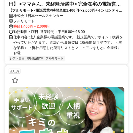
円】 <ママさん、未経験活躍中> 完全在宅の電話営業
【フルリモート×電話営業×時間単価1,400円〜2,000円+インセンティブ
で家庭と仕事の両立を実現
あり】 ＜ママさん、未経験活躍中＞ 完全在宅の電話営業で家庭と仕事の
株式会社日本セールスセンター
両立を実現
フルリモート
時給1,400円～2,000円
勤務時間・曜日: 営業時間：平日9:00〜18:00
仕事内容: 法人企業様の電話営業です。 新規営業でアポイント獲得を
やっていただきます。 面談から最短翌日に稼働開始可能です。 ＜主
な業務＞ ・弊社用意した架電リストとマニュアルをもとに企業様に
お電...
シフト自由
即日勤務OK
フルリモート
正社員