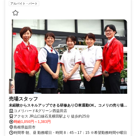
アルバイト・パート
売場スタッフ
未経験からスキルアップできる研修あり◎車通勤OK。コメリの売り場ス
タッフ（パート）求人
コメリハード&グリーン西益田店
アクセス JR山口線石見横田駅より 徒歩約25分
時給1,050円～1,383円
島根県益田市
時間帯 朝、昼 勤務曜日・時間 8：45～17：15 ※希望勤務時間や曜日