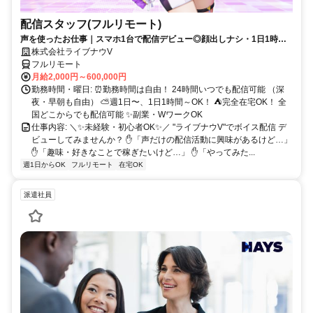
配信スタッフ(フルリモート)
声を使ったお仕事｜スマホ1台で配信デビュー◎顔出しナシ・1日1時間
～OK♪
株式会社ライブナウV
フルリモート
月給2,000円～600,000円
勤務時間・曜日: ⏰勤務時間は自由！ 24時間いつでも配信可能 （深
夜・早朝も自由） ⛅週1日〜、1日1時間～OK！ ⛺完全在宅OK！ 全
国どこからでも配信可能 ✨副業・WワークOK
仕事内容: ＼✨未経験・初心者OK✨／ "ライブナウV"でボイス配信 デ
ビューしてみませんか？ ✋「声だけの配信活動に興味があるけど…」
✋「趣味・好きなことで稼ぎたいけど…」 ✋「やってみた...
週1日からOK
フルリモート
在宅OK
派遣社員