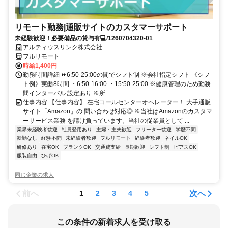
リモート勤務|通販サイトのカスタマーサポート
未経験歓迎！必要備品の貸与有💻/1260704320-01
アルティウスリンク株式会社
フルリモート
時給1,400円
勤務時間詳細 ⏩6:50-25:00の間でシフト制 ※会社指定シフト 《シフ
ト例》実働8時間 ・6:50-16:00 ・15:50-25:00 ※健康管理のため勤務
間インターバル 設定あり ※所...
仕事内容 【仕事内容】 在宅コールセンターオペレーター！ 大手通販
サイト「Amazon」の 問い合わせ対応◎ ※当社はAmazonのカスタマ
ーサービス業務 を請け負っています。当社の従業員として ...
業界未経験者歓迎
社員登用あり
主婦・主夫歓迎
フリーター歓迎
学歴不問
転勤なし
経験不問
未経験者歓迎
フルリモート
経験者歓迎
ネイルOK
研修あり
在宅OK
ブランクOK
交通費支給
長期歓迎
シフト制
ピアスOK
服装自由
ひげOK
同じ企業の求人
前へ
次へ
1
2
3
4
5
この条件の新着求人を受け取る