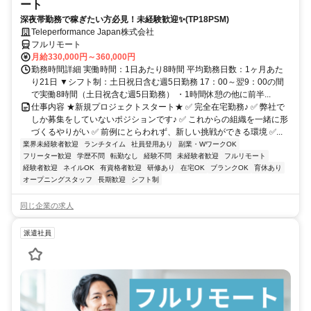
ート
深夜帯勤務で稼ぎたい方必見！未経験歓迎✨(TP18PSM)
Teleperformance Japan株式会社
フルリモート
月給330,000円～360,000円
勤務時間詳細 実働時間：1日あたり8時間 平均勤務日数：1ヶ月あた
り21日 ▼シフト制：土日祝日含む週5日勤務 17：00～翌9：00の間
で実働8時間（土日祝含む週5日勤務） ・1時間休憩の他に前半...
仕事内容 ★新規プロジェクトスタート★ ✅ 完全在宅勤務♪ ✅ 弊社で
しか募集をしていないポジションです♪ ✅ これからの組織を一緒に形
づくるやりがい ✅ 前例にとらわれず、新しい挑戦ができる環境 ✅...
業界未経験者歓迎
ランチタイム
社員登用あり
副業・WワークOK
フリーター歓迎
学歴不問
転勤なし
経験不問
未経験者歓迎
フルリモート
経験者歓迎
ネイルOK
有資格者歓迎
研修あり
在宅OK
ブランクOK
育休あり
オープニングスタッフ
長期歓迎
シフト制
同じ企業の求人
派遣社員