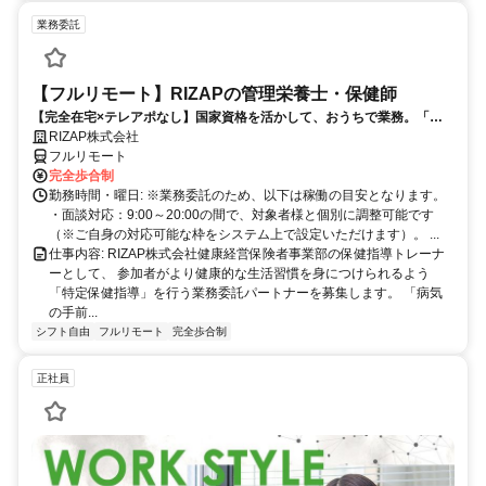
業務委託
【フルリモート】RIZAPの管理栄養士・保健師
【完全在宅×テレアポなし】国家資格を活かして、おうちで業務。「も
う一つの安心」を。主婦・Wワーカー活躍中！「平日の日中だけ」「夕
RIZAP株式会社
方以降の数時間だけ」など、生活リズムに合わせた時間調整が可能で
フルリモート
す。1件ごとの成果報酬型だから、頑張った分だけ手応えのある収入
完全歩合制
に。充実のサポート体制で、安心の在宅ワークを始めませんか？
勤務時間・曜日: ※業務委託のため、以下は稼働の目安となります。
・面談対応：9:00～20:00の間で、対象者様と個別に調整可能です
（※ご自身の対応可能な枠をシステム上で設定いただけます）。 ...
仕事内容: RIZAP株式会社健康経営保険者事業部の保健指導トレーナ
ーとして、 参加者がより健康的な生活習慣を身につけられるよう
「特定保健指導」を行う業務委託パートナーを募集します。 「病気
の手前...
シフト自由
フルリモート
完全歩合制
正社員