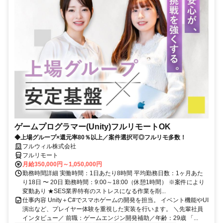
ゲームプログラマー(Unity)フルリモートOK
◆上場グループ×還元率80％以上／案件選択可◎フルリモ多数！
フルウィル株式会社
フルリモート
月給350,000円～1,050,000円
勤務時間詳細 実働時間：1日あたり8時間 平均勤務日数：1ヶ月あた
り18日 〜 20日 勤務時間：9:00～18:00（休憩1時間） ※案件により
変動あり ★SES業界特有のストレスになる作業を削...
仕事内容 Unity＋C#でスマホゲームの開発を担当。 イベント機能やUI
演出など、プレイヤー体験を重視した実装を行います。 ＼先輩社員
インタビュー／ 前職：ゲームエンジン開発補助／年齢：29歳 「...