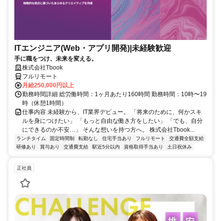
ITエンジニア(Web・アプリ開発)|未経験歓迎
手に職をつけ、未来を変える。
株式会社Tbook
フルリモート
月給250,000円以上
勤務時間詳細 総労働時間：1ヶ月あたり160時間 勤務時間：10時〜19
時（休憩1時間）
仕事内容 未経験から、IT業界デビュー。 「将来のために、何かスキ
ルを身につけたい」 「もっと自由な働き方をしたい」 「でも、自分
にできるのか不安…」 そんな想いを持つ方へ。 株式会社Tbook...
ランチタイム
固定時間制
転勤なし
住宅手当あり
フルリモート
交通費全額支給
研修あり
賞与あり
交通費支給
駅近5分以内
資格取得手当あり
土日祝休み
正社員