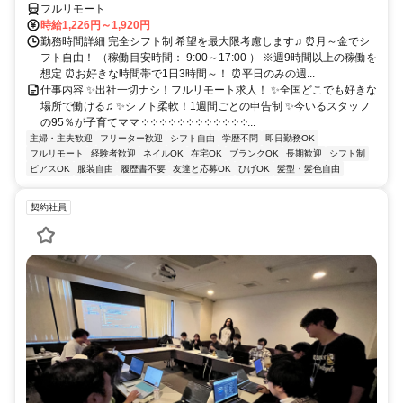
フルリモート
時給1,226円～1,920円
勤務時間詳細 完全シフト制 希望を最大限考慮します♫ ⏰月～金でシ
フト自由！ （稼働目安時間： 9:00～17:00 ） ※週9時間以上の稼働を
想定 ⏰お好きな時間帯で1日3時間～！ ⏰平日のみの週...
仕事内容 ✨出社一切ナシ！フルリモート求人！ ✨全国どこでも好きな
場所で働ける♫ ✨シフト柔軟！1週間ごとの申告制 ✨今いるスタッフ
の95％が子育てママ ༶ ༶ ༶ ༶ ༶ ༶ ༶ ༶ ༶ ༶ ༶ ༶...
主婦・主夫歓迎
フリーター歓迎
シフト自由
学歴不問
即日勤務OK
フルリモート
経験者歓迎
ネイルOK
在宅OK
ブランクOK
長期歓迎
シフト制
ピアスOK
服装自由
履歴書不要
友達と応募OK
ひげOK
髪型・髪色自由
契約社員