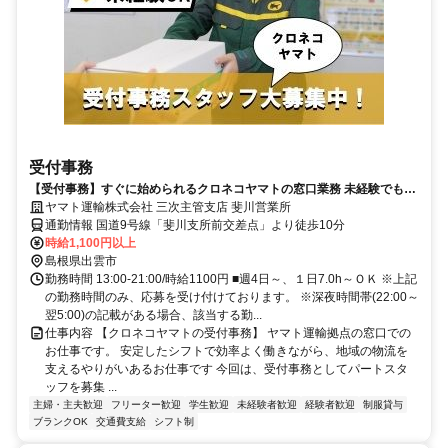
受付事務
【受付事務】すぐに始められるクロネコヤマトの窓口業務 未経験でも安
心 安定勤務で長く働ける【パート募集】
ヤマト運輸株式会社 三次主管支店 斐川営業所
通勤情報 国道9号線「斐川支所前交差点」より徒歩10分
時給1,100円以上
島根県出雲市
勤務時間 13:00-21:00/時給1100円 ■週4日～、１日7.0h～ＯＫ ※上記
の勤務時間のみ、応募を受け付けております。 ※深夜時間帯(22:00～
翌5:00)の記載がある場合、該当する勤...
仕事内容 【クロネコヤマトの受付事務】 ヤマト運輸拠点の窓口での
お仕事です。 安定したシフトで効率よく働きながら、地域の物流を
支えるやりがいあるお仕事です 今回は、受付事務としてパートスタ
ッフを募集 ...
主婦・主夫歓迎
フリーター歓迎
学生歓迎
未経験者歓迎
経験者歓迎
制服貸与
ブランクOK
交通費支給
シフト制