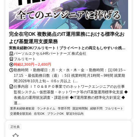
完全在宅OK 複数拠点のIT運用業務における標準化お
よび基盤運用支援業務
実務未経験OK/フルリモート！プライベートとの両立もしやすい☆残業
ちょっと♪
パーソルエクセルHRパートナーズ 株式会社
フルリモート
時給2,300円～2,400円
勤務時間 ・勤務曜日：月・火・水・木・金 ・勤務時間： [1] 08:15～
17:15 ・最低勤務日数（週）：5日 残業時間:月1時間～9時間 就業期
間:2026年10月上旬～ ※6ヶ月以上（...
仕事内容 ＩＴＯ＆ＢＰＯ事業でのネットワークエンジニアのお仕事
監視システム・仮想基盤・ネットワーク等のIT基盤運用標準化支援 ◆
各拠点の運用状況調査・課題分析 ◆IT運用業務の標準化方針策定 ◆
運...
業界未経験者歓迎
ランチタイム
学歴不問
固定時間制
経験不問
フルリモート
交通費全額支給
在宅OK
ブランクOK
駅近5分以内
正社員