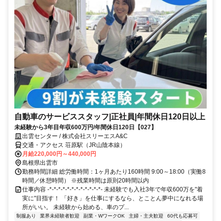
自動車のサービススタッフ|正社員|年間休日120日以上
未経験から3年目年収600万円/年間休日120日【027】
出雲センター / 株式会社スリーエスA&C
交通・アクセス 荘原駅（JR山陰本線）
月給220,000円～440,000円
島根県出雲市
勤務時間詳細 総労働時間：1ヶ月あたり160時間 9:00～18:00（実働8
時間／休憩時間） ※残業時間は原則20時間以内
仕事内容 -*-*-*-*-*-*-*-*-*-*-*-*- 未経験でも入社3年で年収600万を"着
実に"目指す！ 「好き」を仕事にするなら、とことん夢中になれる場
所がいい。 未経験から始める、車のプ...
制服あり
業界未経験者歓迎
副業・WワークOK
主婦・主夫歓迎
60代も応募可