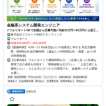
金融系システム開発エンジニア
✅フルリモートOKで全国から応募可能✅月給30万円〜60万円✅上流工程
にも挑戦可能✅夏季・年末年始休暇あり✅週休2日制、年間休日120日
株式会社リクルートR&Dスタッフィング
フルリモート
月給300,000円～600,000円
【勤務時間】 9:00～17:45(休憩あり) ※就業先に準ずる 所定労働時
間：8時間以内 総労働時間：1週あたり40時間以内 ・残業：あり(月
25時間程度)
【仕事内容】 フルリモートで通勤時間ゼロ。ご自身に合った快適な
環境で次の成長を目指す！ 「開発経験を広げたい」 「上流工程にも
挑戦したい」 そんな方にぴったりの環境です。 金融系システム開発
を通し...
長期
固定時間制
平日のみOK
フルリモート
経験者歓迎
有資格者歓迎
研修あり
社会保険完備
賞与あり
交通費支給
長期休暇あり
昇給あり
派遣社員