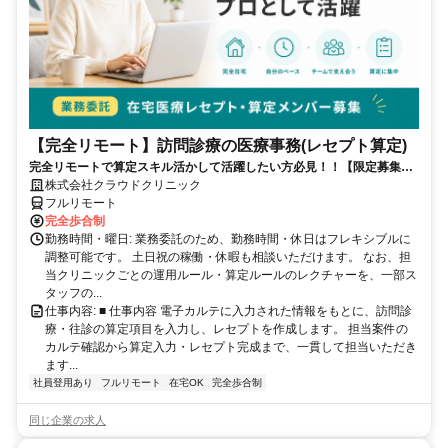
【完全リモート】訪問診療の医療事務(レセプト算定)
完全リモートで算定スキル活かして活躍したい方必見！！【限定募集】
完全リモート｜在宅医療レセプト算定（成果報酬型／業務委託）
株式会社クラウドクリニック
フルリモート
完全歩合制
勤務時間・曜日: 業務委託のため、勤務時間・休日はフレキシブルに
調整可能です。 土日祝の稼働・休暇も相談いただけます。 なお、担
当クリニックごとの運用ルール・算定ルールのレクチャーを、一部ス
タッフの...
仕事内容: ■ 仕事内容 電子カルテに入力された情報をもとに、訪問診
療・往診の算定項目を入力し、レセプトを作成します。 担当案件の
カルテ確認から算定入力・レセプト完成まで、一貫して担当いただき
ます...
社員登用あり
フルリモート
在宅OK
完全歩合制
同じ企業の求人