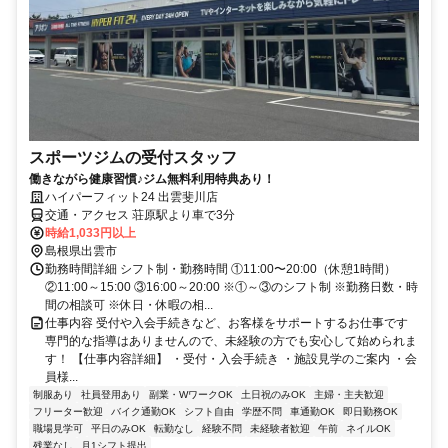
スポーツジムの受付スタッフ
働きながら健康習慣♪ジム無料利用特典あり！
ハイパーフィット24 出雲斐川店
交通・アクセス 荘原駅より車で3分
時給1,033円以上
島根県出雲市
勤務時間詳細 シフト制・勤務時間 ①11:00〜20:00（休憩1時間）
②11:00～15:00 ③16:00～20:00 ※①～③のシフト制 ※勤務日数・時
間の相談可 ※休日・休暇の相...
仕事内容 受付や入会手続きなど、お客様をサポートするお仕事です
専門的な指導はありませんので、未経験の方でも安心して始められま
す！ 【仕事内容詳細】 ・受付・入会手続き ・施設見学のご案内 ・会
員様...
制服あり
社員登用あり
副業・WワークOK
土日祝のみOK
主婦・主夫歓迎
フリーター歓迎
バイク通勤OK
シフト自由
学歴不問
車通勤OK
即日勤務OK
職場見学可
平日のみOK
転勤なし
経験不問
未経験者歓迎
午前
ネイルOK
残業なし
月1シフト提出