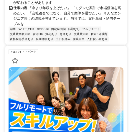
が変わることがあります
仕事内容 「今より年収を上げたい」 「モダンな案件で市場価値を高
めたい」 「会社都合ではなく、自分で案件を選びたい」 そんなエン
ジニア向けの環境を整えています。 当社では、案件単価・給与テー
ブルを...
副業・WワークOK
学歴不問
固定時間制
転勤なし
フルリモート
交通費全額支給
在宅OK
賞与あり
育休あり
交通費支給
駅近5分以内
資格取得手当あり
長期休暇あり
土日祝休み
服装自由
入社祝い金あり
アルバイト・パート