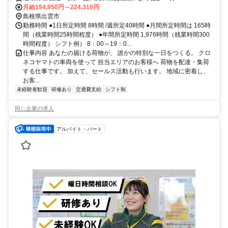
月給194,950円～224,310円
島根県出雲市
勤務時間 ●1日所定時間 8時間 /週所定40時間 ●月間所定時間は 165時
間（残業時間25時間程度） ●年間所定時間 1,976時間（残業時間300
時間程度） シフト例） 8：00～19：0...
仕事内容 あなたの届ける荷物が、 誰かの特別な一日をつくる。 クロ
ネコヤマトの車両を使って 担当エリアのお客様へ 荷物を配達・集荷
する仕事です。 加えて、セールス活動も行います。 地域に密着し、
お客...
未経験者歓迎
研修あり
交通費支給
シフト制
同じ企業の求人
アルバイト・パート