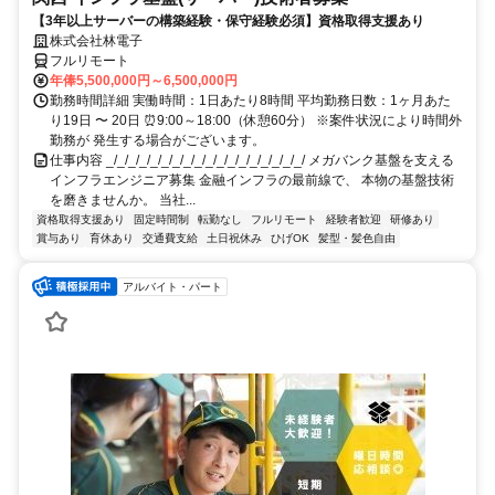
【3年以上サーバーの構築経験・保守経験必須】資格取得支援あり
株式会社林電子
フルリモート
年俸5,500,000円～6,500,000円
勤務時間詳細 実働時間：1日あたり8時間 平均勤務日数：1ヶ月あた
り19日 〜 20日 ⏰9:00～18:00（休憩60分） ※案件状況により時間外
勤務が 発生する場合がございます。
仕事内容 _/_/_/_/_/_/_/_/_/_/_/_/_/_/_/_/_/_/ メガバンク基盤を支える
インフラエンジニア募集 金融インフラの最前線で、 本物の基盤技術
を磨きませんか。 当社...
資格取得支援あり
固定時間制
転勤なし
フルリモート
経験者歓迎
研修あり
賞与あり
育休あり
交通費支給
土日祝休み
ひげOK
髪型・髪色自由
アルバイト・パート