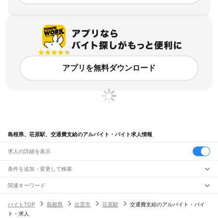
アプリを無料ダウンロード
島根県、荘原駅、交通費支給のアルバイト・バイト求人情報
求人の詳細を表示
条件を追加・変更して検索
市区町村を追加・変更
関連キーワード
完全在宅ワーク 全国
シール貼り 在宅
現在地周辺
ガチャガチャ
犬カフェ
島根県
駅を追加・変更
バイトTOP
島根県
出雲市
荘原駅
交通費支給のアルバイト・バイ
島根県
すべて
ト・求人
松江市
浜田市
出雲市
益田市
大田市
安来市
江津市
雲南市
八束郡
仁多郡
飯石郡