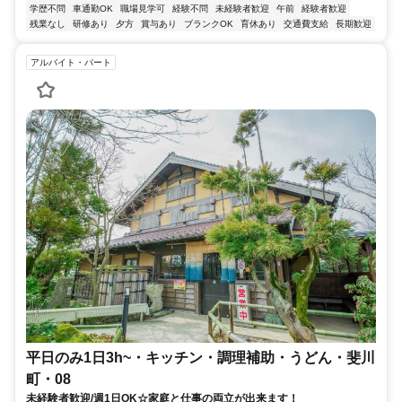
学歴不問
車通勤OK
職場見学可
経験不問
未経験者歓迎
午前
経験者歓迎
残業なし
研修あり
夕方
賞与あり
ブランクOK
育休あり
交通費支給
長期歓迎
アルバイト・パート
平日のみ1日3h~・キッチン・調理補助・うどん・斐川
町・08
未経験者歓迎/週1日OK☆家庭と仕事の両立が出来ます！