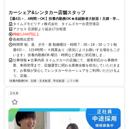
カーシェア&レンタカー店舗スタッフ
【週4日～、4時間～OK】扶養内勤務OK★未経験者大歓迎！主婦・学
生・中高年活躍中
タイムズモビリティ株式会社 タイムズカー出雲空港店
アクセス 荘原駅より徒歩17分程度
時給1,040円以上
島根県出雲市
時間帯 朝、昼、夕方・夜 勤務曜日・時間 7：30～18：30 シフト制
週4日～、1日4時間～ ※残業あり（状況によりお願いする場合もござ
います） 扶養内勤務OK 曜日・時間など柔軟に対応致しま...
仕事情報 ● 仕事内容 タイムズカーの店舗にて、接客対応から事務作
業、車両管理まで、店舗運営に関わる業務全般を担当していただきま
す。お客様が安心してレンタカーやカーシェアをご利用いただけるよ
う、店舗...
扶養内勤務OK
主婦・主夫歓迎
学生歓迎
シフト制
正社員