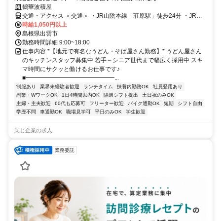
鶴華波積屋
交通・アクセス ＜交通＞ ・JR山陰本線「荘原駅」徒歩24分 ・JR山
陰本線「荘原駅」車10分
時給1,050円以上
島根県出雲市
勤務時間詳細 9:00~18:00
仕事内容 *【地元で有名なうどん・そば屋さん勤務】* うどん屋さん
のキッチンスタッフ募集中 若手～シニア世代まで幅広く採用中 スキ
マ時間にサクッと働けるお仕事です♪
■━━━━━━━━━━━━━━━...
制服あり
業界未経験者歓迎
ランチタイム
扶養内勤務OK
社員登用あり
副業・WワークOK
1日4時間以内OK
隔週シフト提出
土日祝のみOK
主婦・主夫歓迎
60代も応募可
フリーター歓迎
バイク通勤OK
短期
シフト自由
学歴不問
車通勤OK
職場見学可
平日のみOK
学生歓迎
同じ企業の求人
業務委託