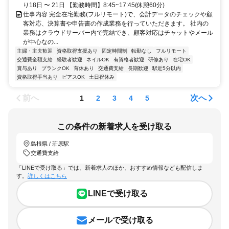
り18日 〜 21日 【勤務時間】8:45~17:45(休憩60分)
仕事内容 完全在宅勤務(フルリモート)で、会計データのチェックや顧
客対応、決算書や申告書の作成業務を行っていただきます。 社内の
業務はクラウドサーバー内で完結でき、顧客対応はチャットやメール
が中心なの...
主婦・主夫歓迎
資格取得支援あり
固定時間制
転勤なし
フルリモート
交通費全額支給
経験者歓迎
ネイルOK
有資格者歓迎
研修あり
在宅OK
賞与あり
ブランクOK
育休あり
交通費支給
長期歓迎
駅近5分以内
資格取得手当あり
ピアスOK
土日祝休み
前へ
次へ
1
2
3
4
5
この条件の新着求人を受け取る
島根県 / 荘原駅
交通費支給
「LINEで受け取る」では、新着求人のほか、おすすめ情報なども配信しま
す。
詳しくはこちら
LINEで受け取る
メールで受け取る