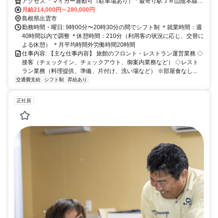
アクセス: * マイカー通勤可（駐車場あり） * 最寄り駅ＪＲ山陰本線
【荘原駅】から徒歩所要時間10分
月給214,000円～280,000円
島根県出雲市
勤務時間・曜日: 9時00分〜20時30分の間でシフト制 ＊就業時間：週
40時間以内で調整 ＊休憩時間：210分（利用客の状況に応じ、交替に
よる休憩） ＊月平均時間外労働時間20時間
仕事内容: 【主な仕事内容】 旅館のフロント・レストラン運営業務 ◇
接客（チェックイン、チェックアウト、御案内業務など） ◇レスト
ラン業務（料理提供、準備、片付け、洗い場など） ※部屋食なし...
交通費支給
シフト制
昇給あり
正社員