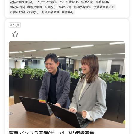
資格取得支援あり
フリーター歓迎
バイク通勤OK
学歴不問
車通勤OK
固定時間制
職場見学可
転勤なし
経験不問
未経験者歓迎
交通費全額支給
経験者歓迎
残業なし
有資格者歓迎
研修あり
正社員
関西 インフラ基盤(サーバー)技術者募集