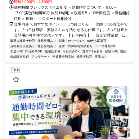
時給3,000円～4,500円
勤務時間 フレックスタイム制度 ＜勤務時間について＞ 9:00～
17:00(実働7時間00分 休憩1時間) ※残業月5～10時間程度 ＜勤務開始
時期＞ 即日～ ※スタート日相談可
仕事内容 ＼おすすめポイント／ 1つ目はリモート勤務OKのお仕事で
す。 2つ目は経験、英語スキルを活かせるお仕事です。 3つ目は正社
員登用の可能性大の求人です。 【 仕事内容 】 ・資金管理業務（日...
業界未経験者歓迎
社員登用あり
副業・WワークOK
60代も応募可
資格取得支援あり
社会保険あり
産休・育休取得実績あり
バイク通勤OK
学歴不問
即日勤務OK
職場見学可
平日のみOK
賞与年1回あり
経験不問
英語
未経験者歓迎
フルリモート
交通費全額支給
経験者歓迎
研修あり
正社員