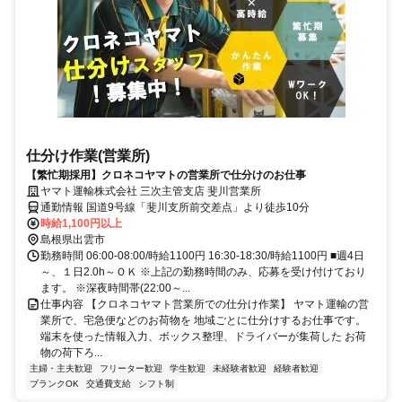
仕分け作業(営業所)
【繁忙期採用】クロネコヤマトの営業所で仕分けのお仕事
ヤマト運輸株式会社 三次主管支店 斐川営業所
通勤情報 国道9号線「斐川支所前交差点」より徒歩10分
時給1,100円以上
島根県出雲市
勤務時間 06:00-08:00/時給1100円 16:30-18:30/時給1100円 ■週4日
～、１日2.0h～ＯＫ ※上記の勤務時間のみ、応募を受け付けており
ます。 ※深夜時間帯(22:00～...
仕事内容 【クロネコヤマト営業所での仕分け作業】 ヤマト運輸の営
業所で、宅急便などのお荷物を 地域ごとに仕分けするお仕事です。
端末を使った情報入力、ボックス整理、ドライバーが集荷した お荷
物の荷下ろ...
主婦・主夫歓迎
フリーター歓迎
学生歓迎
未経験者歓迎
経験者歓迎
ブランクOK
交通費支給
シフト制