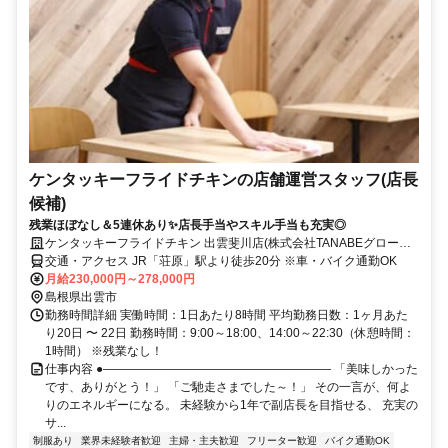
ケンタッキーフライドチキンの店舗運営スタッフ(店長
候補)
残業ほぼなし＆5連休あり✨店長手当やスキル手当も充実◎
ケンタッキーフライドチキン 出雲斐川店(株式会社TANABEグローバ
ルキッチン)
交通・アクセス JR「荘原」駅より徒歩20分 ※車・バイク通勤OK
月給230,000円～278,000円
島根県出雲市
勤務時間詳細 実働時間：1日あたり8時間 平均勤務日数：1ヶ月あた
り20日 〜 22日 勤務時間：9:00～18:00、14:00～22:30（休憩時間：
1時間） ※残業なし！
仕事内容 ●――――――――――――――――――― 「美味しかった
です、ありがとう！」 「ご馳走さまでした～！」 その一言が、何よ
りのエネルギーになる。 未経験から1年で副店長を目指せる、 充実の
サ...
制服あり
業界未経験者歓迎
主婦・主夫歓迎
フリーター歓迎
バイク通勤OK