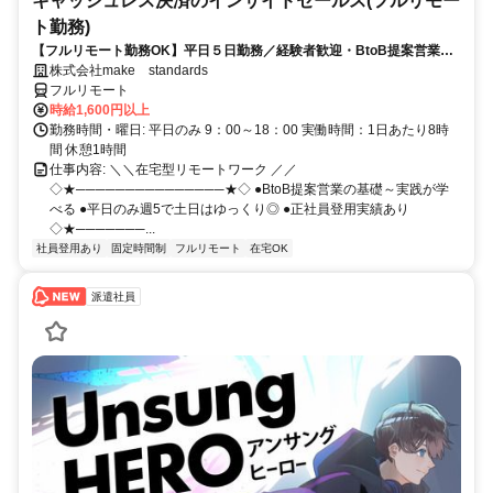
キャッシュレス決済のインサイドセールス(フルリモー
ト勤務)
【フルリモート勤務OK】平日５日勤務／経験者歓迎・BtoB提案営業で
スキルアップ
株式会社make standards
フルリモート
時給1,600円以上
勤務時間・曜日: 平日のみ 9：00～18：00 実働時間：1日あたり8時
間 休憩1時間
仕事内容: ＼＼在宅型リモートワーク ／／
◇★───────────────★◇ ●BtoB提案営業の基礎～実践が学
べる ●平日のみ週5で土日はゆっくり◎ ●正社員登用実績あり
◇★───────...
社員登用あり
固定時間制
フルリモート
在宅OK
派遣社員