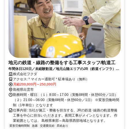
地元の鉄道・線路の整備をする工事スタッフ/軌道工
年間休日120日／未経験歓迎／地元山陰エリアのJR（鉄道インフラ）を
支える仕事
株式会社フクダ
アクセス: * マイカー通勤可 * 駐車場あり（無料）
月給200,000円～250,000円
島根県出雲市
勤務時間・曜日: （１）8:00～17:00（実働8時間・休憩60分／1日）
（２）21:00～06:00（実働8時間・休憩60分／1日） ※変形労働時間
制（1年単位）となります
仕事内容: 当社が施工・整備を担当する、JRの鉄道･線路の軌道整備
工事を中心に担当いただきます。夜間工事がメインとなります。 作
業範囲としては、 島根県東部～鳥取県西部地域となります。
変形労働時間制
急募
交通費支給
昇給あり