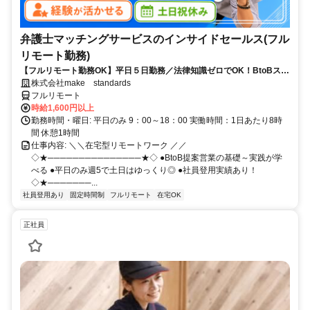
弁護士マッチングサービスのインサイドセールス(フル
リモート勤務)
【フルリモート勤務OK】平日５日勤務／法律知識ゼロでOK！BtoBスキ
ルが身につく営業職
株式会社make standards
フルリモート
時給1,600円以上
勤務時間・曜日: 平日のみ 9：00～18：00 実働時間：1日あたり8時
間 休憩1時間
仕事内容: ＼＼在宅型リモートワーク ／／
◇★───────────────★◇ ●BtoB提案営業の基礎～実践が学
べる ●平日のみ週5で土日はゆっくり◎ ●社員登用実績あり！
◇★───────...
社員登用あり
固定時間制
フルリモート
在宅OK
正社員