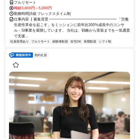
フルリモート
時給3,000円～5,000円
勤務時間詳細 フレックスタイム制
仕事内容 ▏募集背景 ━━━━━━━━━━━━━━━━━━ 「労働
生産性革命を起こす」をミッションに前年比300%成長中のコンサ
ル・SI事業を展開しています。 当社は、戦略から実装までを一気通貫
で支援...
社員登用あり
フルリモート
経験者歓迎
在宅OK
長期歓迎
シフト制
契約社員