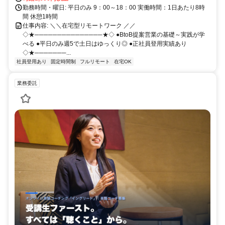
勤務時間・曜日: 平日のみ 9：00～18：00 実働時間：1日あたり8時
間 休憩1時間
仕事内容: ＼＼在宅型リモートワーク ／／
◇★───────────────★◇ ●BtoB提案営業の基礎～実践が学
べる ●平日のみ週5で土日はゆっくり◎ ●正社員登用実績あり
◇★───────...
社員登用あり
固定時間制
フルリモート
在宅OK
業務委託