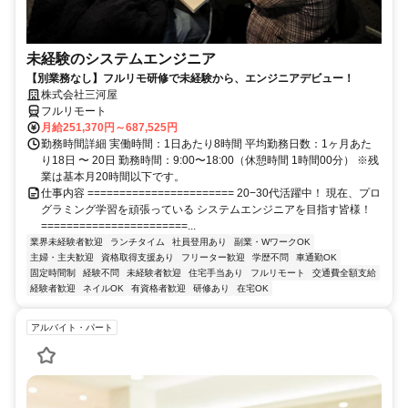
未経験のシステムエンジニア
【別業務なし】フルリモ研修で未経験から、エンジニアデビュー！
株式会社三河屋
フルリモート
月給251,370円～687,525円
勤務時間詳細 実働時間：1日あたり8時間 平均勤務日数：1ヶ月あた
り18日 〜 20日 勤務時間：9:00〜18:00（休憩時間 1時間00分） ※残
業は基本月20時間以下です。
仕事内容 ======================= 20−30代活躍中！ 現在、プロ
グラミング学習を頑張っている システムエンジニアを目指す皆様！
=======================...
業界未経験者歓迎
ランチタイム
社員登用あり
副業・WワークOK
主婦・主夫歓迎
資格取得支援あり
フリーター歓迎
学歴不問
車通勤OK
固定時間制
経験不問
未経験者歓迎
住宅手当あり
フルリモート
交通費全額支給
経験者歓迎
ネイルOK
有資格者歓迎
研修あり
在宅OK
アルバイト・パート