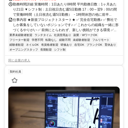
勤務時間詳細 実働時間：1日あたり8時間 平均勤務日数：1ヶ月あた
り21日 ▼シフト制：土日祝日含む週5日勤務 17：00～翌9：00の間
で実働8時間（土日祝含む週5日勤務） ・1時間休憩の他に前半...
仕事内容 ★新規プロジェクトスタート★ ✅ 完全在宅勤務♪ ✅ 弊社で
しか募集をしていないポジションです♪ ✅ これからの組織を一緒に形
づくるやりがい ✅ 前例にとらわれず、新しい挑戦ができる環境 ✅...
業界未経験者歓迎
ランチタイム
社員登用あり
副業・WワークOK
フリーター歓迎
学歴不問
転勤なし
経験不問
未経験者歓迎
フルリモート
経験者歓迎
ネイルOK
有資格者歓迎
研修あり
在宅OK
ブランクOK
育休あり
オープニングスタッフ
長期歓迎
シフト制
同じ企業の求人
契約社員