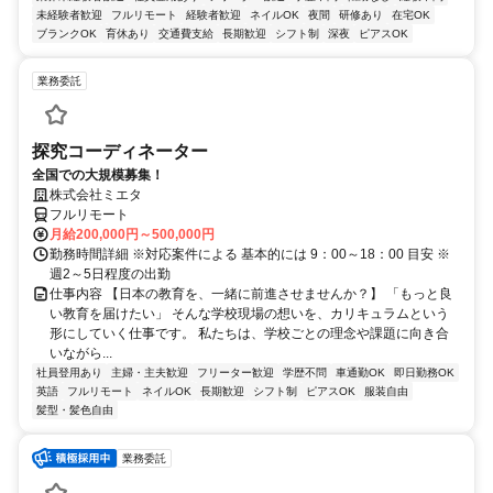
未経験者歓迎
フルリモート
経験者歓迎
ネイルOK
夜間
研修あり
在宅OK
ブランクOK
育休あり
交通費支給
長期歓迎
シフト制
深夜
ピアスOK
業務委託
探究コーディネーター
全国での大規模募集！
株式会社ミエタ
フルリモート
月給200,000円～500,000円
勤務時間詳細 ※対応案件による 基本的には 9：00～18：00 目安 ※
週2～5日程度の出勤
仕事内容 【日本の教育を、一緒に前進させませんか？】 「もっと良
い教育を届けたい」 そんな学校現場の想いを、カリキュラムという
形にしていく仕事です。 私たちは、学校ごとの理念や課題に向き合
いながら...
社員登用あり
主婦・主夫歓迎
フリーター歓迎
学歴不問
車通勤OK
即日勤務OK
英語
フルリモート
ネイルOK
長期歓迎
シフト制
ピアスOK
服装自由
髪型・髪色自由
業務委託