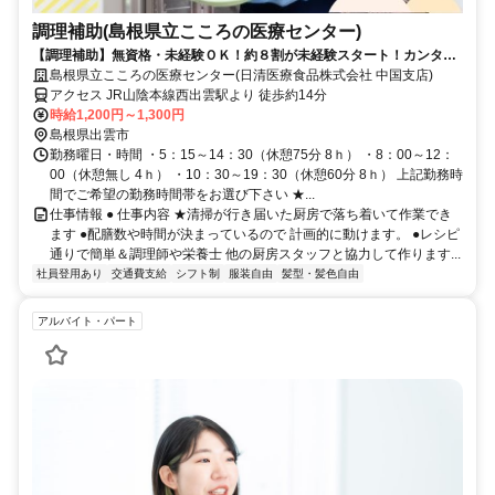
調理補助(島根県立こころの医療センター)
【調理補助】無資格・未経験ＯＫ！約８割が未経験スタート！カンタン
な盛付・配下膳・洗浄など
島根県立こころの医療センター(日清医療食品株式会社 中国支店)
アクセス JR山陰本線西出雲駅より 徒歩約14分
時給1,200円～1,300円
島根県出雲市
勤務曜日・時間 ・5：15～14：30（休憩75分 8ｈ） ・8：00～12：
00（休憩無し 4ｈ） ・10：30～19：30（休憩60分 8ｈ） 上記勤務時
間でご希望の勤務時間帯をお選び下さい ★...
仕事情報 ● 仕事内容 ★清掃が行き届いた厨房で落ち着いて作業でき
ます ●配膳数や時間が決まっているので 計画的に動けます。 ●レシピ
通りで簡単＆調理師や栄養士 他の厨房スタッフと協力して作ります...
社員登用あり
交通費支給
シフト制
服装自由
髪型・髪色自由
アルバイト・パート