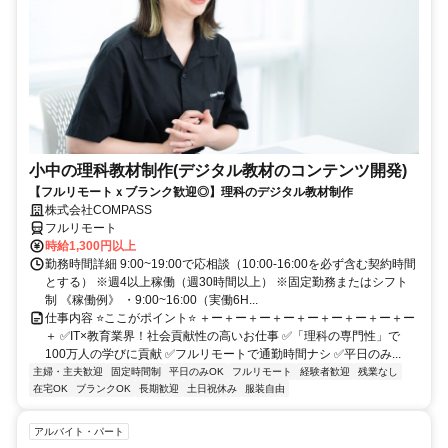
小中の理科教材制作(デジタル教材のコンテンツ開発)
【フルリモートｘブランク歓迎◎】理科のデジタル教材制作
株式会社COMPASS
フルリモート
時給1,300円以上
勤務時間詳細 9:00~19:00で応相談（10:00-16:00を必ず含む契約時間
とする） ※週4以上稼働（週30時間以上） ※固定勤務またはシフト
制 《稼働例》 ・9:00~16:00（実働6H...
仕事内容 ⭐ここがポイント⭐ ＋ー＋ー＋ー＋ー＋ー＋ー＋ー＋ー＋ー
＋ ✅IT×教育業界！社会貢献性の高いお仕事 ✅「理科の専門性」で
100万人の学びに貢献 ✅フルリモートで通勤時間ナシ ✅平日のみ...
主婦・主夫歓迎
固定時間制
平日のみOK
フルリモート
経験者歓迎
残業なし
在宅OK
ブランクOK
長期歓迎
土日祝休み
服装自由
アルバイト・パート