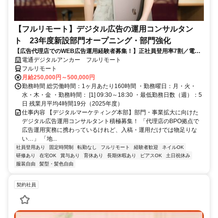
【フルリモート】デジタル広告の運用コンサルタン
ト 23年度新設部門オープニング・部門強化
【広告代理店でのWEB広告運用経験者募集！】正社員登用率7割／電通
G／全国×完全在宅／年休126日・土日祝休み／残業月平均4時間19分
電通デジタルアンカー フルリモート
フルリモート
月給250,000円～500,000円
勤務時間 総労働時間：1ヶ月あたり160時間 ・勤務曜日：月・火・
水・木・金 ・勤務時間： [1] 09:30～18:30 ・最低勤務日数（週）：5
日 残業月平均4時間19分（2025年度）
仕事内容 【デジタルマーケティング本部】部門・事業拡大に向けた
デジタル広告運用コンサルタント積極募集！ 「代理店のBPO拠点で
広告運用実務に携わっているけれど、入稿・運用だけでは物足りな
い…」 「地...
社員登用あり
固定時間制
転勤なし
フルリモート
経験者歓迎
ネイルOK
研修あり
在宅OK
賞与あり
育休あり
長期休暇あり
ピアスOK
土日祝休み
服装自由
髪型・髪色自由
契約社員