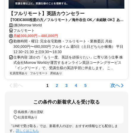
【フルリモート】英語カウンセラー
【TOEIC800程度の方／フルリモート／海外在住 OK／未経験 OK】あな
たが英語学習で経験した失敗も成功も。すべてが、受講生の人生を変え
(株)Morrow World
るお仕事です。
フルリモート
月給300,000円～480,000円
勤務時間・曜日: 完全在宅勤務・フルリモート・業務委託 月給
300,000円〜480,000円 フルタイム 週5日（土日どちらか稼働） 平日
12:30~21:30 土日9:30〜18:30
仕事内容: 誰かの「もう一度、英語を頑張りたい」に寄り添う仕事 株
式会社Morrow Worldが運営するオンライン英語コーチングサービス
「イングリード」で、受講生様の英語学習に伴走します。 こ...
社員登用あり
フルリモート
昇給あり
前へ
次へ
1
2
3
4
5
この条件の新着求人を受け取る
島根県 / 西出雲駅
社員登用あり
「LINEで受け取る」では、新着求人のほか、おすすめ情報なども配信しま
す。
詳しくはこちら