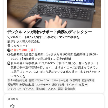
デジタルマンガ制作サポート業務のディレクター
＼フルリモート×月27万円〜／ 在宅で、マンガの仕事を。
デジタル職人株式会社
フルリモート
月給271,881円以上
勤務時間詳細 総労働時間：1ヶ月あたり160時間 勤務時間は10:00～
19:00（実働8時間／休憩1時間）の固定時間制
仕事内容 〇業務概要 デジタルマンガ制作における、様々なサポート
業務の制作進行管理を行います。 ますますニーズが高まってきてい
る電子コミック。あらゆる作品のデジタル化を通じ、多くの人のもと
へマンガを...
業界未経験者歓迎
副業・WワークOK
フリーター歓迎
学歴不問
固定時間制
経験不問
未経験者歓迎
フルリモート
経験者歓迎
ネイルOK
在宅OK
ブランクOK
ピアスOK
服装自由
ひげOK
髪型・髪色自由
派遣社員