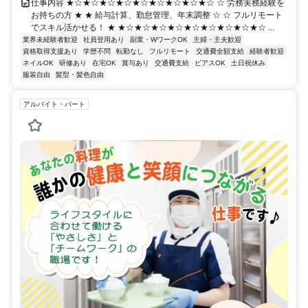
仕事内容 ★☆★☆★☆★☆★☆★☆★☆★☆★☆ ☆ 労務実務経験を
お持ちの方 ★ ★ 給与計算、勤怠管理、年末調整 ☆ ☆ フルリモート
でスキル活かせる！ ★ ★☆★☆★☆★☆★☆★☆★☆★☆★☆ ...
業界未経験者歓迎
社員登用あり
副業・WワークOK
主婦・主夫歓迎
資格取得支援あり
学歴不問
転勤なし
フルリモート
交通費全額支給
経験者歓迎
ネイルOK
研修あり
在宅OK
賞与あり
交通費支給
ピアスOK
土日祝休み
服装自由
髪型・髪色自由
アルバイト・パート