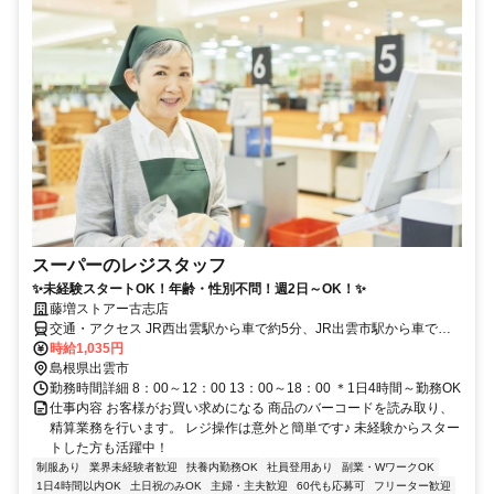
スーパーのレジスタッフ
✨未経験スタートOK！年齢・性別不問！週2日～OK！✨
藤増ストアー古志店
交通・アクセス JR西出雲駅から車で約5分、JR出雲市駅から車で約
10分
時給1,035円
島根県出雲市
勤務時間詳細 8：00～12：00 13：00～18：00 ＊1日4時間～勤務OK
仕事内容 お客様がお買い求めになる 商品のバーコードを読み取り、
精算業務を行います。 レジ操作は意外と簡単です♪ 未経験からスター
トした方も活躍中！
制服あり
業界未経験者歓迎
扶養内勤務OK
社員登用あり
副業・WワークOK
1日4時間以内OK
土日祝のみOK
主婦・主夫歓迎
60代も応募可
フリーター歓迎