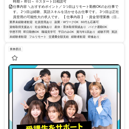
時期＞ 即日～ ※スタート日相談可
仕事内容 ＼おすすめポイント／ 1つ目はリモート勤務OKのお仕事で
す。 2つ目は経験、英語スキルを活かせるお仕事です。 3つ目は正社
員登用の可能性大の求人です。 【 仕事内容 】 ・資金管理業務（日...
業界未経験者歓迎
社員登用あり
副業・WワークOK
60代も応募可
資格取得支援あり
社会保険あり
産休・育休取得実績あり
バイク通勤OK
学歴不問
即日勤務OK
職場見学可
平日のみOK
賞与年1回あり
経験不問
英語
未経験者歓迎
フルリモート
交通費全額支給
経験者歓迎
研修あり
業務委託