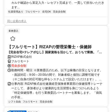
カルテ確認から算定入力・レセプト完成まで、一貫して担当いただき
ます...
社員登用あり
フルリモート
在宅OK
完全歩合制
同じ企業の求人
業務委託
【フルリモート】RIZAPの管理栄養士・保健師
【完全在宅×テレアポなし】国家資格を活かして、おうちで業務。「も
う一つの安心」を。主婦・Wワーカー活躍中！「平日の日中だけ」「夕
RIZAP株式会社
方以降の数時間だけ」など、生活リズムに合わせた時間調整が可能で
フルリモート
す。1件ごとの成果報酬型だから、頑張った分だけ手応えのある収入
完全歩合制
に。充実のサポート体制で、安心の在宅ワークを始めませんか？
勤務時間・曜日: ※業務委託のため、以下は稼働の目安となります。
・面談対応：9:00～20:00の間で、対象者様と個別に調整可能です
（※ご自身の対応可能な枠をシステム上で設定いただけます）。 ...
仕事内容: RIZAP株式会社健康経営保険者事業部の保健指導トレーナ
ーとして、 参加者がより健康的な生活習慣を身につけられるよう
「特定保健指導」を行う業務委託パートナーを募集します。 「病気
の手前...
シフト自由
フルリモート
完全歩合制