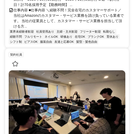
日！計70名採用予定 【勤務時間】 ...
仕事内容 ■仕事内容 ＼経験不問！完全在宅のカスタマーサポート／
当社はAmazonのカスタマー・サービス業務を請け負っている業者で
す。 当社の従業員として、カスタマー・サービス業務を担当して頂
ける方...
業界未経験者歓迎
社員登用あり
主婦・主夫歓迎
フリーター歓迎
転勤なし
経験不問
フルリモート
ネイルOK
研修あり
在宅OK
ブランクOK
育休あり
シフト制
ピアスOK
服装自由
友達と応募OK
髪型・髪色自由
契約社員