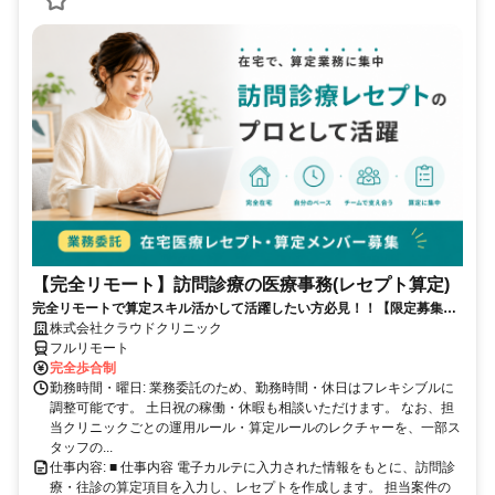
【完全リモート】訪問診療の医療事務(レセプト算定)
完全リモートで算定スキル活かして活躍したい方必見！！【限定募集】
完全リモート｜在宅医療レセプト算定（成果報酬型／業務委託）
株式会社クラウドクリニック
フルリモート
完全歩合制
勤務時間・曜日: 業務委託のため、勤務時間・休日はフレキシブルに
調整可能です。 土日祝の稼働・休暇も相談いただけます。 なお、担
当クリニックごとの運用ルール・算定ルールのレクチャーを、一部ス
タッフの...
仕事内容: ■ 仕事内容 電子カルテに入力された情報をもとに、訪問診
療・往診の算定項目を入力し、レセプトを作成します。 担当案件の