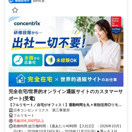
契約社員
完全在宅/世界的オンライン通販サイトのカスタマーサ
ポート(受電)
【フルリモート／自宅がオフィス！】通勤時間を丸々有効活用◎リモー
ト研修・フォロー充実で在宅でも安心★セールス要素一切なし！
日本コンセントリクス 第三事業所
フルリモート
月給206,300円以上
勤務時間 総労働時間：1週あたり40時間 【入社日】 ・2026年10月1
日(木) ・2026年10月19日(月) ・2026年11月2日(月) ★選べる入社