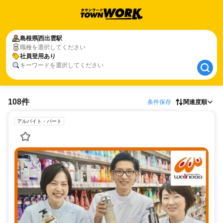
島根県
島根県
西出雲駅
西出雲駅
職種を選択してください
社員登用あり
社員登用あり
キーワードを選択してください
108件
条件保存
関連度順
アルバイト・パート