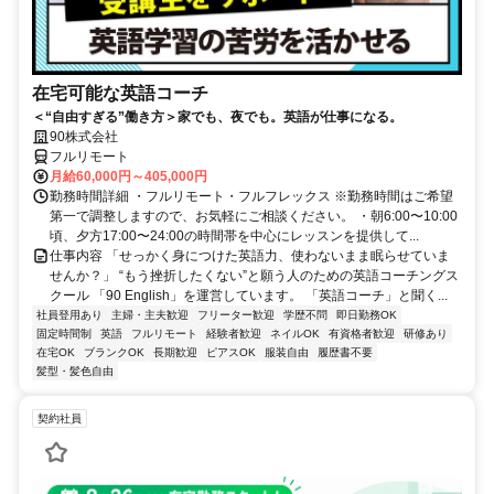
在宅可能な英語コーチ
＜“自由すぎる”働き方＞家でも、夜でも。英語が仕事になる。
90株式会社
フルリモート
月給60,000円～405,000円
勤務時間詳細 ・フルリモート・フルフレックス ※勤務時間はご希望
第一で調整しますので、お気軽にご相談ください。 ・朝6:00〜10:00
頃、夕方17:00〜24:00の時間帯を中心にレッスンを提供して...
仕事内容 「せっかく身につけた英語力、使わないまま眠らせていま
せんか？」 “もう挫折したくない”と願う人のための英語コーチングス
クール 「90 English」を運営しています。 「英語コーチ」と聞く...
社員登用あり
主婦・主夫歓迎
フリーター歓迎
学歴不問
即日勤務OK
固定時間制
英語
フルリモート
経験者歓迎
ネイルOK
有資格者歓迎
研修あり
在宅OK
ブランクOK
長期歓迎
ピアスOK
服装自由
履歴書不要
髪型・髪色自由
契約社員