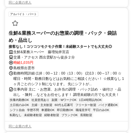
同じ企業の求人
アルバイト・パート
生鮮&業務スーパーのお惣菜の調理・パック・袋詰
め・品出し
接客なし！コツコツモクモク作業！未経験スタートでも大丈夫◎
生鮮&業務スーパー 藤増知井宮店
交通・アクセス 西出雲駅から徒歩２分
時給1,035円
島根県出雲市
勤務時間詳細 (1)8：00～12：00（13：00） (2)13：00～17：00 ☆
曜日・時間・勤務日数などはお気軽にご相談ください！ ☆残業なし 1
ヶ月ごとのシフト制になります。 先にシフトが...
仕事内容 主に ・お惣菜、お弁当の調理 ・パック詰め ・値付け ・品
出し ・陳列 …などをお任せします！ 調理未経験の方でも大丈夫！
扶養内勤務OK
社員登用あり
副業・WワークOK
1日4時間以内OK
土日祝のみOK
主婦・主夫歓迎
60代も応募可
フリーター歓迎
バイク通勤OK
シフト自由
学歴不問
車通勤OK
即日勤務OK
職場見学可
平日のみOK
転勤なし
未経験者歓迎
経験者歓迎
ブランクOK
長期歓迎
同じ企業の求人