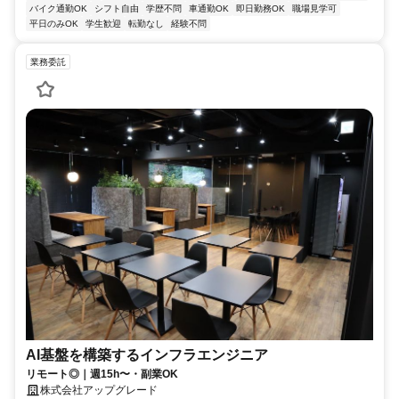
バイク通勤OK
シフト自由
学歴不問
車通勤OK
即日勤務OK
職場見学可
平日のみOK
学生歓迎
転勤なし
経験不問
業務委託
AI基盤を構築するインフラエンジニア
リモート◎｜週15h〜・副業OK
株式会社アップグレード