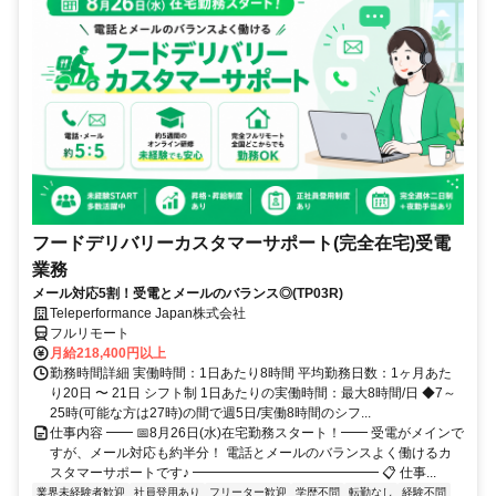
フードデリバリーカスタマーサポート(完全在宅)受電
業務
メール対応5割！受電とメールのバランス◎(TP03R)
Teleperformance Japan株式会社
フルリモート
月給218,400円以上
勤務時間詳細 実働時間：1日あたり8時間 平均勤務日数：1ヶ月あた
り20日 〜 21日 シフト制 1日あたりの実働時間：最大8時間/日 ◆7～
25時(可能な方は27時)の間で週5日/実働8時間のシフ...
仕事内容 ━━ 📅8月26日(水)在宅勤務スタート！━━ 受電がメインで
すが、メール対応も約半分！ 電話とメールのバランスよく働けるカ
スタマーサポートです♪ ━━━━━━━━━━━━━━ 📋 仕事...
業界未経験者歓迎
社員登用あり
フリーター歓迎
学歴不問
転勤なし
経験不問