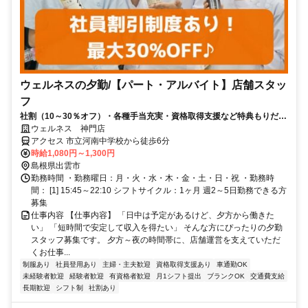
ウェルネスの夕勤/【パート・アルバイト】店舗スタッ
フ
社割（10～30％オフ）・各種手当充実・資格取得支援など特典もりだく
さん！未経験スタートがほとんど♪
ウェルネス 神門店
アクセス 市立河南中学校から徒歩6分
時給1,080円～1,300円
島根県出雲市
勤務時間 ・勤務曜日：月・火・水・木・金・土・日・祝 ・勤務時
間： [1] 15:45～22:10 シフトサイクル：1ヶ月 週2～5日勤務できる方
募集
仕事内容 【仕事内容】 「日中は予定があるけど、夕方から働きた
い」 「短時間で安定して収入を得たい」 そんな方にぴったりの夕勤
スタッフ募集です。 夕方～夜の時間帯に、店舗運営を支えていただ
くお仕事...
制服あり
社員登用あり
主婦・主夫歓迎
資格取得支援あり
車通勤OK
未経験者歓迎
経験者歓迎
有資格者歓迎
月1シフト提出
ブランクOK
交通費支給
長期歓迎
シフト制
社割あり