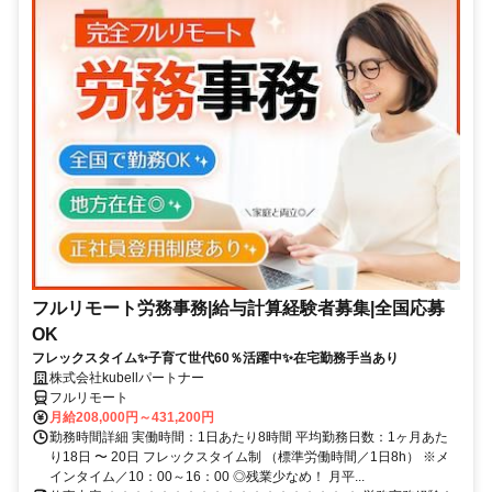
フルリモート労務事務|給与計算経験者募集|全国応募
OK
フレックスタイム✨子育て世代60％活躍中✨在宅勤務手当あり
株式会社kubellパートナー
フルリモート
月給208,000円～431,200円
勤務時間詳細 実働時間：1日あたり8時間 平均勤務日数：1ヶ月あた
り18日 〜 20日 フレックスタイム制 （標準労働時間／1日8h） ※メ
インタイム／10：00～16：00 ◎残業少なめ！ 月平...