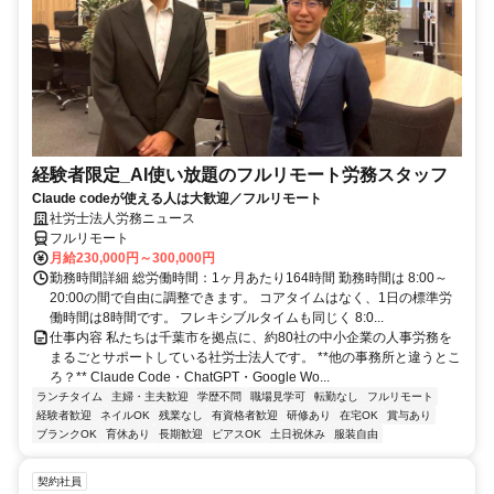
経験者限定_AI使い放題のフルリモート労務スタッフ
Claude codeが使える人は大歓迎／フルリモート
社労士法人労務ニュース
フルリモート
月給230,000円～300,000円
勤務時間詳細 総労働時間：1ヶ月あたり164時間 勤務時間は 8:00～
20:00の間で自由に調整できます。 コアタイムはなく、1日の標準労
働時間は8時間です。 フレキシブルタイムも同じく 8:0...
仕事内容 私たちは千葉市を拠点に、約80社の中小企業の人事労務を
まるごとサポートしている社労士法人です。 **他の事務所と違うとこ
ろ？** Claude Code・ChatGPT・Google Wo...
ランチタイム
主婦・主夫歓迎
学歴不問
職場見学可
転勤なし
フルリモート
経験者歓迎
ネイルOK
残業なし
有資格者歓迎
研修あり
在宅OK
賞与あり
ブランクOK
育休あり
長期歓迎
ピアスOK
土日祝休み
服装自由
契約社員