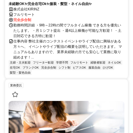
未経験OK✨完全在宅Ok✨服装・髪型・ネイル自由✨
株式会社KIRINZ
フルリモート
完全歩合制
勤務時間詳細 ・9時～22時の間でフルタイム稼働 できる方を優先い
たします。 ・月１シフト提出 ・週4以上稼働が可能な方歓迎！ ・土
日対応できる方特に歓迎！
仕事内容 弊社主催のコンテストイベントやライブ配信に興味がある
方々へ、 イベントやライブ配信の概要を説明していただきます。 マ
ニュアルもありますので、 業界未経験の方でも安心して業務に取り
組めます！...
主婦・主夫歓迎
フリーター歓迎
学歴不問
フルリモート
経験者歓迎
ネイルOK
在宅OK
ブランクOK
完全歩合制
シフト制
ピアスOK
服装自由
ひげOK
髪型・髪色自由
業務委託