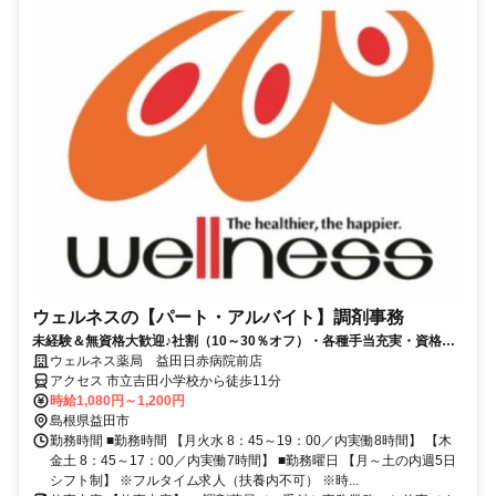
ウェルネスの【パート・アルバイト】調剤事務
未経験＆無資格大歓迎♪社割（10～30％オフ）・各種手当充実・資格取
得支援など特典もりだくさん！
ウェルネス薬局 益田日赤病院前店
アクセス 市立吉田小学校から徒歩11分
時給1,080円～1,200円
島根県益田市
勤務時間 ■勤務時間 【月火水 8：45～19：00／内実働8時間】 【木
金土 8：45～17：00／内実働7時間】 ■勤務曜日 【月～土の内週5日
シフト制】 ※フルタイム求人（扶養内不可） ※時...