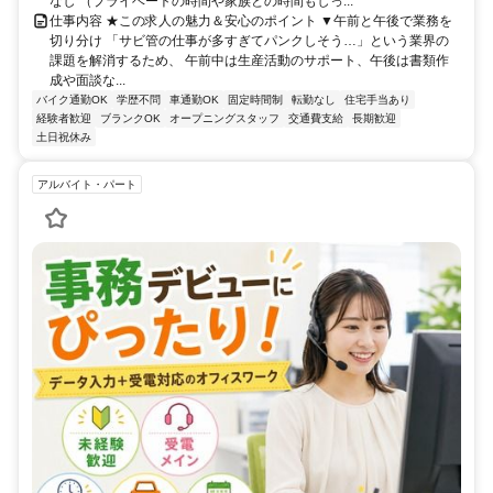
なし （プライベートの時間や家族との時間もしっ...
仕事内容 ★この求人の魅力＆安心のポイント ▼午前と午後で業務を
切り分け 「サビ管の仕事が多すぎてパンクしそう…」という業界の
課題を解消するため、 午前中は生産活動のサポート、午後は書類作
成や面談な...
バイク通勤OK
学歴不問
車通勤OK
固定時間制
転勤なし
住宅手当あり
経験者歓迎
ブランクOK
オープニングスタッフ
交通費支給
長期歓迎
土日祝休み
アルバイト・パート