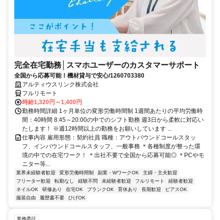
完全在宅勤務│スマホユーザーのカスタマーサポート
全国から応募可能！機材貸与で安心/1260703380
アルティウスリンク株式会社
フルリモート
時給1,320円～1,400円
勤務時間詳細 1ヶ月単位の変形労働時間制 1週間あたりの平均労働時
間：40時間 8:45～20:00の中でのシフト勤務 週3日から柔軟に対応い
たします！ ※週12時間以上の勤務をお願いしています ...
仕事内容 雇用形態：契約社員 職種：アウトバウンドコールスタッ
フ、インバウンドコールスタッフ、一般事務 ＊各種制度が整った環
境の中での在宅ワーク！ ＊出社不要で全国から応募可能◎ ＊PCやモ
ニター等...
業界未経験者歓迎
変形労働時間制
副業・WワークOK
主婦・主夫歓迎
フリーター歓迎
転勤なし
経験不問
未経験者歓迎
フルリモート
経験者歓迎
ネイルOK
研修あり
在宅OK
ブランクOK
育休あり
長期歓迎
ピアスOK
服装自由
履歴書不要
ひげOK
業務委託