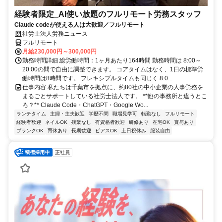
経験者限定_AI使い放題のフルリモート労務スタッフ
Claude codeが使える人は大歓迎／フルリモート
社労士法人労務ニュース
フルリモート
月給230,000円～300,000円
勤務時間詳細 総労働時間：1ヶ月あたり164時間 勤務時間は 8:00～
20:00の間で自由に調整できます。 コアタイムはなく、1日の標準労
働時間は8時間です。 フレキシブルタイムも同じく 8:0...
仕事内容 私たちは千葉市を拠点に、約80社の中小企業の人事労務を
まるごとサポートしている社労士法人です。 **他の事務所と違うとこ
ろ？** Claude Code・ChatGPT・Google Wo...
ランチタイム
主婦・主夫歓迎
学歴不問
職場見学可
転勤なし
フルリモート
経験者歓迎
ネイルOK
残業なし
有資格者歓迎
研修あり
在宅OK
賞与あり
ブランクOK
育休あり
長期歓迎
ピアスOK
土日祝休み
服装自由
正社員