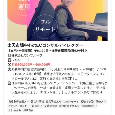
楽天市場中心のECコンサルディレクター
【在宅×全国採用】年休130日＊楽天市場運営経験2年以上
株式会社ワンプルーフ
フルリモート
月給300,000円～600,000円
勤務時間詳細 総労働時間：1ヶ月あたり160時間 〜 200時間 【10:00
～19:00／実働8時間】 残業は月平均20h程度。 自分でタスクをコン
トロールできれば、 定時ピタ退社も全然OK！...
仕事内容 楽天RMSなど使ってクライアントの EC戦略立案から実行ま
でをチームで担当。 分析・施策提案・運用を一貫して行い、 売上最
大化を牽引します。 デロンギ等、ナショナルブランドの 年間売り
上...
資格取得支援あり
固定時間制
住宅手当あり
フルリモート
経験者歓迎
研修あり
在宅OK
賞与あり
育休あり
交通費支給
資格取得手当あり
長期休暇あり
土日祝休み
服装自由