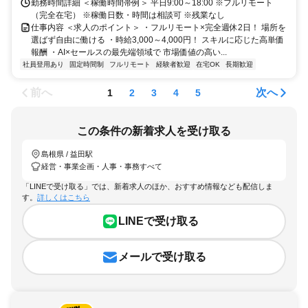
勤務時間詳細 ＜稼働時間帯例＞ 平日9:00～18:00 ※フルリモート
（完全在宅） ※稼働日数・時間は相談可 ※残業なし
仕事内容 ＜求人のポイント＞ ・フルリモート×完全週休2日！ 場所を
選ばず自由に働ける ・時給3,000～4,000円！ スキルに応じた高単価
報酬 ・AI×セールスの最先端領域で 市場価値の高い...
社員登用あり
固定時間制
フルリモート
経験者歓迎
在宅OK
長期歓迎
前へ
次へ
1
2
3
4
5
この条件の新着求人を受け取る
島根県 / 益田駅
経営・事業企画・人事・事務すべて
「LINEで受け取る」では、新着求人のほか、おすすめ情報なども配信しま
す。
詳しくはこちら
LINEで受け取る
メールで受け取る