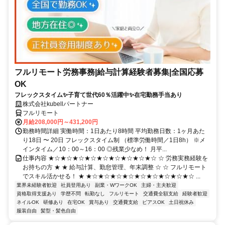
フルリモート労務事務|給与計算経験者募集|全国応募
OK
フレックスタイム✨子育て世代60％活躍中✨在宅勤務手当あり
株式会社kubellパートナー
フルリモート
月給208,000円～431,200円
勤務時間詳細 実働時間：1日あたり8時間 平均勤務日数：1ヶ月あた
り18日 〜 20日 フレックスタイム制 （標準労働時間／1日8h） ※メ
インタイム／10：00～16：00 ◎残業少なめ！ 月平...
仕事内容 ★☆★☆★☆★☆★☆★☆★☆★☆★☆ ☆ 労務実務経験を
お持ちの方 ★ ★ 給与計算、勤怠管理、年末調整 ☆ ☆ フルリモート
でスキル活かせる！ ★ ★☆★☆★☆★☆★☆★☆★☆★☆★☆ ...
業界未経験者歓迎
社員登用あり
副業・WワークOK
主婦・主夫歓迎
資格取得支援あり
学歴不問
転勤なし
フルリモート
交通費全額支給
経験者歓迎
ネイルOK
研修あり
在宅OK
賞与あり
交通費支給
ピアスOK
土日祝休み
服装自由
髪型・髪色自由