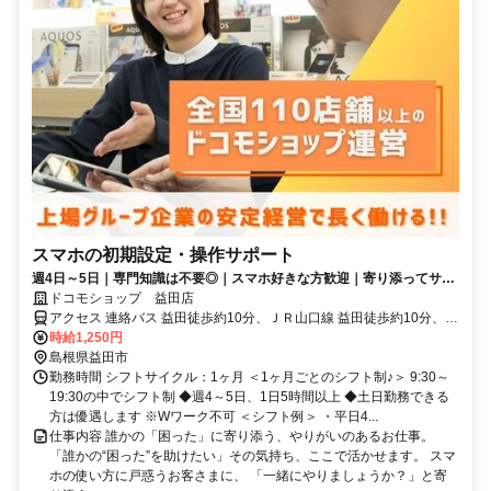
スマホの初期設定・操作サポート
週4日～5日｜専門知識は不要◎｜スマホ好きな方歓迎｜寄り添ってサポ
ートするお仕事！
ドコモショップ 益田店
アクセス 連絡バス 益田徒歩約10分、ＪＲ山口線 益田徒歩約10分、Ｊ
Ｒ山陰本線 益田徒歩約10分
時給1,250円
島根県益田市
勤務時間 シフトサイクル：1ヶ月 ＜1ヶ月ごとのシフト制♪＞ 9:30～
19:30の中でシフト制 ◆週4～5日、1日5時間以上 ◆土日勤務できる
方は優遇します ※Wワーク不可 ＜シフト例＞ ・平日4...
仕事内容 誰かの「困った」に寄り添う、やりがいのあるお仕事。
「誰かの“困った”を助けたい」その気持ち、ここで活かせます。 スマ
ホの使い方に戸惑うお客さまに、 「一緒にやりましょうか？」と寄