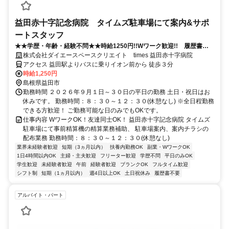
益田赤十字記念病院 タイムズ駐車場にて案内&サポ
ートスタッフ
★★学歴・年齢・経験不問★★時給1250円!!Wワーク歓迎!! 履歴書不
要！！！朝４時間のみ！！
株式会社ダイエースペースクリエイト times 益田赤十字病院
アクセス 益田駅よりバスに乗りイオン前から 徒歩３分
時給1,250円
島根県益田市
勤務時間 ２０２６年９月１日～３０日の平日の勤務 土日・祝日はお
休みです。 勤務時間：８：３０～１２：３０(休憩なし) ※全日程勤務
できる方歓迎！ ご勤務可能な日のみでもOKです。
仕事内容 WワークOK！友達同士OK！ 益田赤十字記念病院 タイムズ
駐車場にて事前精算機の精算業務補助、 駐車場案内、案内チラシの
配布業務 勤務時間：８：３０～１２：３０(休憩なし)
業界未経験者歓迎
短期（3ヵ月以内）
扶養内勤務OK
副業・WワークOK
1日4時間以内OK
主婦・主夫歓迎
フリーター歓迎
学歴不問
平日のみOK
学生歓迎
未経験者歓迎
午前
経験者歓迎
ブランクOK
フルタイム歓迎
シフト制
短期（1ヵ月以内）
週4日以上OK
土日祝休み
履歴書不要
アルバイト・パート