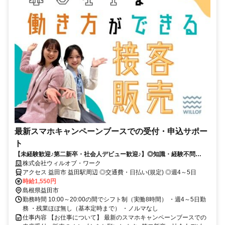
最新スマホキャンペーンブースでの受付・申込サポー
ト
【未経験歓迎♪第二新卒・社会人デビュー歓迎♪】◎知識・経験不問
◎NOサービス残業 ◎自社正社員も目指せる
株式会社ウィルオブ・ワーク
アクセス 益田市 益田駅周辺 ◎交通費・日払い(規定) ◎週4～5日
時給1,550円
島根県益田市
勤務時間 10:00～20:00の間でシフト制（実働8時間） ・週4～5日勤
務 ・残業ほぼ無し（基本定時まで） ・ノルマなし
仕事内容 【お仕事について】 最新のスマホキャンペーンブースでの