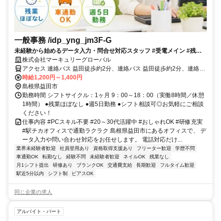
一般事務 /idp_yng_jm3F-G
未経験から始めるデータ入力・問合せ対応スタッフ #受電メイン #残業
ほぼなし #服装・髪色・ネイル自由
株式会社マーキュリーグローバル
アクセス 連絡バス 益田徒歩約2分、連絡バス 益田徒歩約2分、連絡バ
ス 益田徒歩約2分 【電車】ＪＲ山陰本線 益田駅より徒歩約2分
時給1,200円～1,400円
島根県益田市
勤務時間 シフトサイクル：1ヶ月 9：00～18：00（実働8時間／休憩
1時間） ●残業ほぼなし ●週5日勤務 ●シフト相談可◎お気軽にご相談
ください！
仕事内容 #PCスキル不要 #20～30代活躍中 #おしゃれOK #研修充実
#駅チカオフィスで通勤ラクラク 島根県益田市にあるオフィスで、 デ
ータ入力や問い合わせ対応をお任せします。 電話対応だけ...
業界未経験者歓迎
社員登用あり
資格取得支援あり
フリーター歓迎
学歴不問
車通勤OK
転勤なし
経験不問
未経験者歓迎
ネイルOK
残業なし
月1シフト提出
研修あり
ブランクOK
交通費支給
長期歓迎
フルタイム歓迎
駅近5分以内
シフト制
ピアスOK
同じ企業の求人
アルバイト・パート