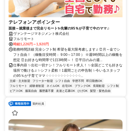
テレフォンアポインター
面接～就業後まで完全リモート✨先輩の95％が子育て中のママ♫
ヴァンテージマネジメント株式会社
フルリモート
時給1,226円～1,920円
勤務時間詳細 完全シフト制 希望を最大限考慮します♫ ⏰月～金でシ
フト自由！ （稼働目安時間： 9:00～17:00 ） ※週9時間以上の稼働を
想定 ⏰お好きな時間帯で1日3時間～！ ⏰平日のみの週...
仕事内容 ✨出社一切ナシ！フルリモート求人！ ✨全国どこでも好きな
場所で働ける♫ ✨シフト柔軟！1週間ごとの申告制 ✨今いるスタッフ
の95％が子育てママ ༶ ༶ ༶ ༶ ༶ ༶ ༶ ༶ ༶ ༶ ༶ ༶...
主婦・主夫歓迎
フリーター歓迎
シフト自由
学歴不問
即日勤務OK
フルリモート
経験者歓迎
ネイルOK
在宅OK
ブランクOK
長期歓迎
シフト制
ピアスOK
服装自由
履歴書不要
友達と応募OK
ひげOK
髪型・髪色自由
契約社員