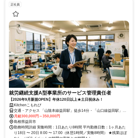
正社員
就労継続支援A型事業所のサービス管理責任者
【2026年9月新規OPEN】年休120日以上★土日祝休み！
Kitchenこもれび
交通・アクセス 「山陰本線益田駅」徒歩14分・「山口線益田駅」徒
歩14分・「山口線本俣賀駅」車15分
月給300,000円～350,000円
島根県益田市
勤務時間詳細 実働時間：1日あたり8時間 平均勤務日数：1ヶ月あた
り18日 〜 20日 8:00 〜 17:00（休憩1時間／実働8時間） ★残業ほぼ