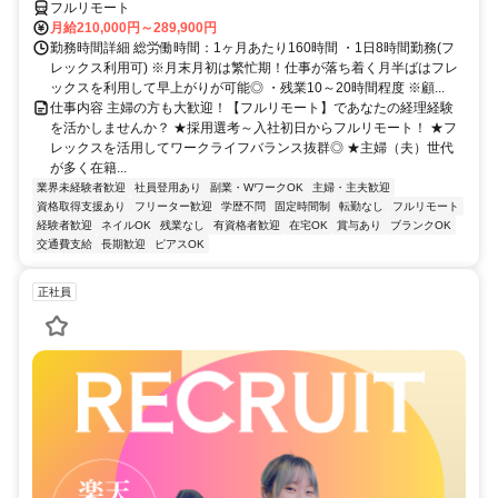
フルリモート
月給210,000円～289,900円
勤務時間詳細 総労働時間：1ヶ月あたり160時間 ・1日8時間勤務(フ
レックス利用可) ※月末月初は繁忙期！仕事が落ち着く月半ばはフレ
ックスを利用して早上がりが可能◎ ・残業10～20時間程度 ※顧...
仕事内容 主婦の方も大歓迎！【フルリモート】であなたの経理経験
を活かしませんか？ ★採用選考～入社初日からフルリモート！ ★フ
レックスを活用してワークライフバランス抜群◎ ★主婦（夫）世代
が多く在籍...
業界未経験者歓迎
社員登用あり
副業・WワークOK
主婦・主夫歓迎
資格取得支援あり
フリーター歓迎
学歴不問
固定時間制
転勤なし
フルリモート
経験者歓迎
ネイルOK
残業なし
有資格者歓迎
在宅OK
賞与あり
ブランクOK
交通費支給
長期歓迎
ピアスOK
正社員