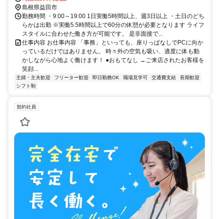
島根県益田市
勤務時間 ・9:00～19:00 1日実働5時間以上、週3日以上 ・土日のどち
らかは出勤 ※実働5.5時間以上で60分の休憩が必要となります ライフ
スタイルに合わせた働き方が可能です。 是非面接で...
仕事内容 お仕事内容 「事務」といっても、座りっぱなしでPCに向か
っているだけではありません。 時々外の空気も吸い、適度に体も動
かしながら心地よく働けます！ ●おもてなし →ご来店されたお客様を
笑顔...
主婦・主夫歓迎
フリーター歓迎
即日勤務OK
職場見学可
交通費支給
長期歓迎
シフト制
契約社員