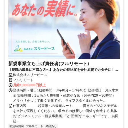
新規事業立ち上げ責任者(フルリモート)
【現職の裁量に不満な方へ】あなたの持込案を会社原資でカタチに！最
短6ヶ月で共同経営者の道へ
株式会社スリーピース
フルリモート
月給1,000,000円以上
勤務時間・曜日: 勤務時間：8時40分～17時40分 勤務曜日：月火水木
金 実働時間：1日あたり8時間 ・残業少なめ（月平均20～30時間）
メリハリをつけて働く文化です。 ライフスタイルに合った...
仕事内容: ⸻起業家への最短ルート⸻ 貴方のビジネスモデル
を当社で実現してください。 求めるのは新しい価値を創造する 具体
的“ビジネスモデル（新規事業案）”と 圧倒的“エネルギー”です。 共同
経...
固定時間制
フルリモート
昇給あり