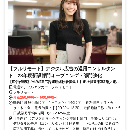
【フルリモート】デジタル広告の運用コンサルタン
ト 23年度新設部門オープニング・部門強化
【広告代理店でのWEB広告運用経験者募集！】正社員登用率7割／電通
G／全国×完全在宅／年休126日・土日祝休み／残業月平均4時間19分
電通デジタルアンカー フルリモート
フルリモート
月給250,000円～500,000円
勤務時間 総労働時間：1ヶ月あたり160時間 ・勤務曜日：月・火・
水・木・金 ・勤務時間： [1] 09:30～18:30 ・最低勤務日数（週）：5
日 残業月平均4時間19分（2025年度）
仕事内容 【デジタルマーケティング本部】部門・事業拡大に向けた
デジタル広告運用コンサルタント積極募集！ 「代理店のBPO拠点で
広告運用実務に携わっているけれど、入稿・運用だけでは物足りな