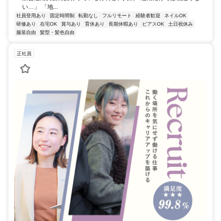
い…」 「地...
社員登用あり
固定時間制
転勤なし
フルリモート
経験者歓迎
ネイルOK
研修あり
在宅OK
賞与あり
育休あり
長期休暇あり
ピアスOK
土日祝休み
服装自由
髪型・髪色自由
正社員