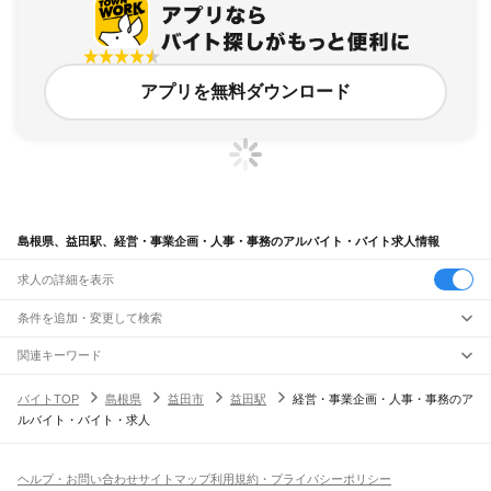
アプリを無料ダウンロード
島根県、益田駅、経営・事業企画・人事・事務のアルバイト・バイト求人情報
求人の詳細を表示
条件を追加・変更して検索
市区町村を追加・変更
関連キーワード
完全在宅ワーク 全国
シール貼り 在宅
現在地周辺
ガチャガチャ
犬カフェ
島根県
駅を追加・変更
バイトTOP
島根県
益田市
益田駅
経営・事業企画・人事・事務のア
島根県
すべて
ルバイト・バイト・求人
松江市
浜田市
出雲市
益田市
大田市
安来市
江津市
雲南市
八束郡
仁多郡
飯石郡
職種を追加・変更
JR山陰本線(米子～益田)
簸川郡
邑智郡
鹿足郡
隠岐郡
安来駅
荒島駅
揖屋駅
東松江駅
松江駅
乃木駅
玉造温泉駅
来待駅
宍道駅
荘原駅
直江駅
飲食・フードサービス
特徴を追加・変更
西出雲駅
出雲神西駅
江南駅
小田駅
田儀駅
波根駅
久手駅
大田市駅
静間駅
五十猛駅
飲食・フードサービス
すべて
ヘルプ・お問い合わせ
サイトマップ
利用規約・プライバシーポリシー
仁万駅
馬路駅
湯里駅
温泉津駅
石見福光駅
黒松駅
浅利駅
江津駅
都野津駅
敬川駅