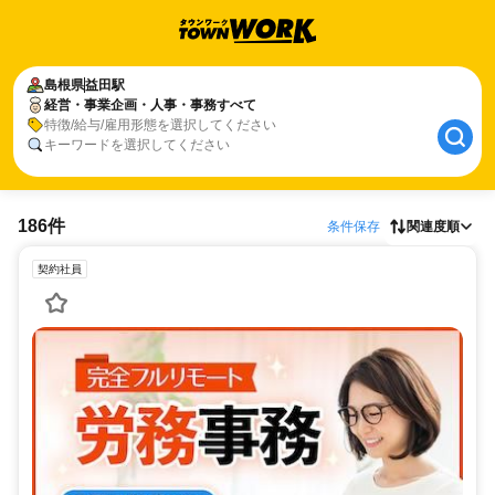
島根県
益田駅
経営・事業企画・人事・事務すべて
特徴/給与/雇用形態を選択してください
キーワードを選択してください
186件
条件保存
関連度順
契約社員