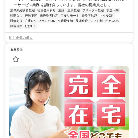
ーサービス業務 を請け負っています。当社の従業員として ...
業界未経験者歓迎
社員登用あり
主婦・主夫歓迎
フリーター歓迎
学歴不問
転勤なし
経験不問
未経験者歓迎
フルリモート
経験者歓迎
ネイルOK
研修あり
在宅OK
ブランクOK
交通費支給
長期歓迎
シフト制
ピアスOK
服装自由
ひげOK
同じ企業の求人
業務委託