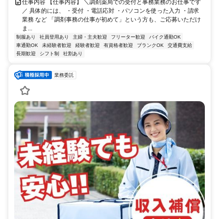
仕事内容 【仕事内容】 ＼調剤薬局での受付と事務業務のお仕事です
／ 具体的には、 ・受付 ・電話応対 ・パソコンを使った入力 ・請求
業務 など 「調剤事務の仕事が初めて」という方も、ご応募いただけ
ま...
制服あり
社員登用あり
主婦・主夫歓迎
フリーター歓迎
バイク通勤OK
車通勤OK
未経験者歓迎
経験者歓迎
有資格者歓迎
ブランクOK
交通費支給
長期歓迎
シフト制
社割あり
業務委託