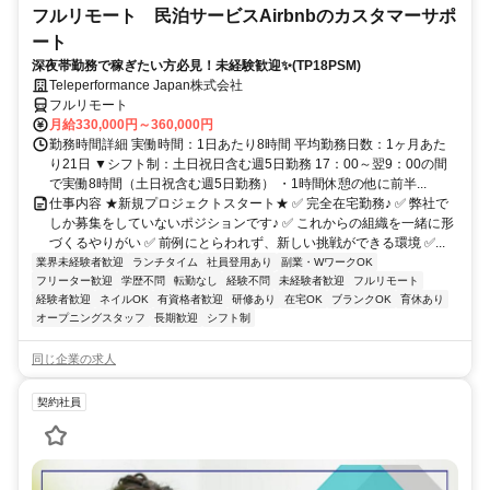
フルリモート 民泊サービスAirbnbのカスタマーサポ
ート
深夜帯勤務で稼ぎたい方必見！未経験歓迎✨(TP18PSM)
Teleperformance Japan株式会社
フルリモート
月給330,000円～360,000円
勤務時間詳細 実働時間：1日あたり8時間 平均勤務日数：1ヶ月あた
り21日 ▼シフト制：土日祝日含む週5日勤務 17：00～翌9：00の間
で実働8時間（土日祝含む週5日勤務） ・1時間休憩の他に前半...
仕事内容 ★新規プロジェクトスタート★ ✅ 完全在宅勤務♪ ✅ 弊社で
しか募集をしていないポジションです♪ ✅ これからの組織を一緒に形
づくるやりがい ✅ 前例にとらわれず、新しい挑戦ができる環境 ✅...
業界未経験者歓迎
ランチタイム
社員登用あり
副業・WワークOK
フリーター歓迎
学歴不問
転勤なし
経験不問
未経験者歓迎
フルリモート
経験者歓迎
ネイルOK
有資格者歓迎
研修あり
在宅OK
ブランクOK
育休あり
オープニングスタッフ
長期歓迎
シフト制
同じ企業の求人
契約社員