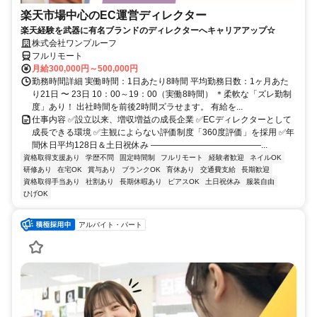
楽天市場中心のEC運営ディレクター
楽天経験を武器に有名ブランドのディレクターへキャリアアップ☆
株式会社ワンプルーフ
フルリモート
月給300,000円～500,000円
勤務時間詳細 実働時間：1日あたり8時間 平均勤務日数：1ヶ月あた
り21日 〜 23日 10：00～19：00（実働8時間） ＊柔軟な「ズレ勤制
度」あり！ 出社時間を前後2時間ズラせます。 有給を...
仕事内容 ✅設立以来、増収増益の成長企業 ✅ECディレクターとして
成長できる環境 ✅主観によらない評価制度「360度評価」を採用 ✅年
間休日平均128日＆土日祝休み ―――――――――――――...
資格取得支援あり
学歴不問
固定時間制
フルリモート
経験者歓迎
ネイルOK
研修あり
在宅OK
賞与あり
ブランクOK
育休あり
交通費支給
長期歓迎
資格取得手当あり
社割あり
長期休暇あり
ピアスOK
土日祝休み
服装自由
ひげOK
アルバイト・パート