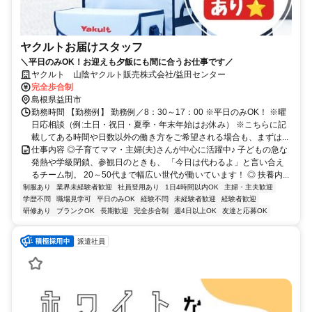
ヤクルトお届けスタッフ
＼平日のみOK！お迎えも夕飯にも間に合うお仕事です／
ヤクルト 山陰ヤクルト販売株式会社/益田センター
完全歩合制
島根県益田市
勤務時間 【勤務例】 勤務例／8：30～17：00 ※平日のみOK！ ※曜
日応相談（例:土日・祝日・夏季・年末年始はお休み） ※こちらに記
載してある時間や日数以外の働き方をご希望される場合も、まずは...
仕事内容 ◎子育てママ・主婦(夫)さんが中心に活躍中♪ 子どもの急な
発熱や学級閉鎖、参観日のときも、 「今日は代わるよ」と言い合え
るチーム制。 20～50代まで幅広い世代が働いています！ ◎ 扶養内...
制服あり
業界未経験者歓迎
社員登用あり
1日4時間以内OK
主婦・主夫歓迎
学歴不問
職場見学可
平日のみOK
経験不問
未経験者歓迎
経験者歓迎
研修あり
ブランクOK
長期歓迎
完全歩合制
週4日以上OK
友達と応募OK
派遣社員