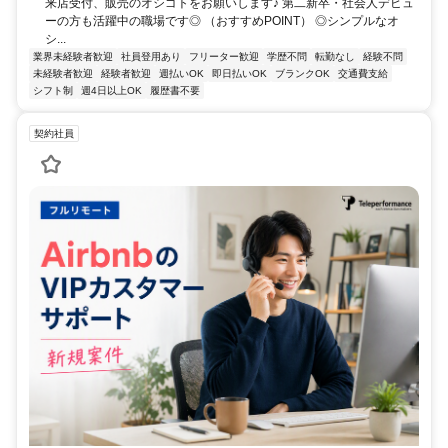
来店受付、販売のオシゴトをお願いします♪ 第二新卒・社会人デビュ
ーの方も活躍中の職場です◎ （おすすめPOINT） ◎シンプルなオ
シ...
業界未経験者歓迎
社員登用あり
フリーター歓迎
学歴不問
転勤なし
経験不問
未経験者歓迎
経験者歓迎
週払いOK
即日払いOK
ブランクOK
交通費支給
シフト制
週4日以上OK
履歴書不要
契約社員