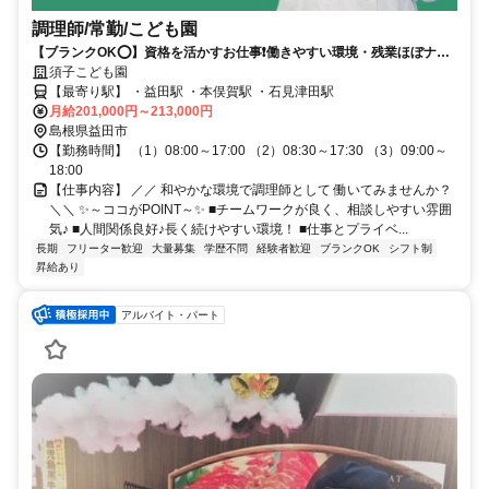
調理師/常勤/こども園
【ブランクOK⭕️】資格を活かすお仕事❗️働きやすい環境・残業ほぼナシ
✨
須子こども園
【最寄り駅】 ・益田駅 ・本俣賀駅 ・石見津田駅
月給201,000円～213,000円
島根県益田市
【勤務時間】 （1）08:00～17:00 （2）08:30～17:30 （3）09:00～
18:00
【仕事内容】 ／／ 和やかな環境で調理師として 働いてみませんか？
＼＼ ✨～ココがPOINT～✨ ■チームワークが良く、相談しやすい雰囲
気♪ ■人間関係良好♪長く続けやすい環境！ ■仕事とプライベ...
長期
フリーター歓迎
大量募集
学歴不問
経験者歓迎
ブランクOK
シフト制
昇給あり
アルバイト・パート