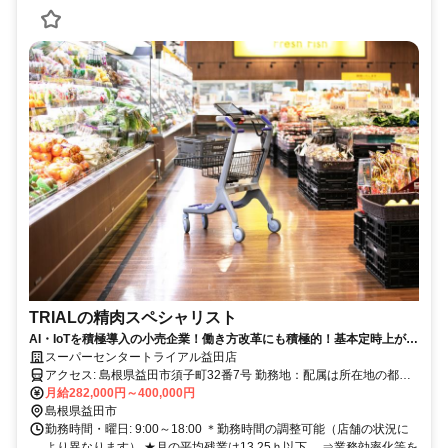
TRIALの精肉スペシャリスト
AI・IoTを積極導入の小売企業！働き方改革にも積極的！基本定時上が
り！
スーパーセンタートライアル益田店
アクセス: 島根県益田市須子町32番7号 勤務地：配属は所在地の都道
府県 ※初任地は最寄りの店舗又は希望エリアを優先し配属します。
月給282,000円～400,000円
※エリア内勤務または全国勤務いずれか希望を選択できます。
島根県益田市
勤務時間・曜日: 9:00～18:00 ＊勤務時間の調整可能（店舗の状況に
より異なります） ★月の平均残業は13.25ｈ以下 ⇒業務効率化等を