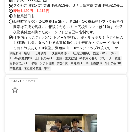
です♪
すき家 191号益田店
アクセス 連絡バス 益田徒歩約13分、ＪＲ山陰本線 益田徒歩約13分、
ＪＲ山口線 益田徒歩約13分 【車通勤OK】益田駅より車5分、徒歩13
時給1,130円～1,413円
分
島根県益田市
勤務時間 5:00～24:00 ※1日2h～、週2日～OK ※勤務シフトや勤務時
間帯は面接で気軽にご相談ください！ ※高校生シフトは21時まで(深
夜勤務発生を防ぐため) ・シフトは自己申告制です。 ...
仕事内容 ＼ここがポイント／ ■食事補助、割引制度あり！ └すき家の
お料理がお得に食べられる食事補助や はま寿司などグループで使え
る割引制度あり！ ■髪型、髪色自由！ ■ランクアップ制度でしっか...
制服あり
短期（3ヵ月以内）
扶養内勤務OK
社員登用あり
副業・WワークOK
1日4時間以内OK
土日祝のみOK
主婦・主夫歓迎
60代も応募可
フリーター歓迎
給料前払いOK
早朝
シフト自由
学歴不問
車通勤OK
即日勤務OK
平日のみOK
学生歓迎
未経験者歓迎
午前
アルバイト・パート