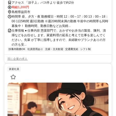
アクセス 「須子上」バス停より 徒歩で約2分
時給1,200円
島根県益田市
時間帯 昼、夕方・夜 勤務曜日・時間 12：00～17：00 13：00～18：
00 1日5時間 週3日勤務 ※週20時間未満の勤務 午前中の時間帯も同時
募集中！ 勤務時間、勤務日数などお気軽...
仕事情報 ● 仕事内容 惣菜部門で、おかずやお弁当の製造、陳列、清
掃などをお任せし ます。家庭料理の延長と考えて仕事を楽しんでく
ださい。先輩 が丁寧に指導しますので、未経験やブランクありの方
の方も安...
扶養内勤務OK
社員登用あり
主婦・主夫歓迎
交通費支給
シフト制
同じ企業の求人
派遣社員