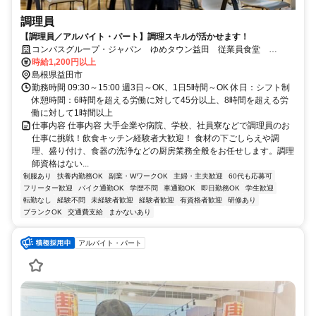
調理員
【調理員／アルバイト・パート】調理スキルが活かせます！
コンパスグループ・ジャパン ゆめタウン益田 従業員食堂
21786_p
時給1,200円以上
島根県益田市
勤務時間 09:30～15:00 週3日～OK、1日5時間～OK 休日：シフト制
休憩時間：6時間を超える労働に対して45分以上、8時間を超える労
働に対して1時間以上
仕事内容 仕事内容 大手企業や病院、学校、社員寮などで調理員のお
仕事に挑戦！飲食キッチン経験者大歓迎！ 食材の下ごしらえや調
理、盛り付け、食器の洗浄などの厨房業務全般をお任せします。調理
師資格はない...
制服あり
扶養内勤務OK
副業・WワークOK
主婦・主夫歓迎
60代も応募可
フリーター歓迎
バイク通勤OK
学歴不問
車通勤OK
即日勤務OK
学生歓迎
転勤なし
経験不問
未経験者歓迎
経験者歓迎
有資格者歓迎
研修あり
ブランクOK
交通費支給
まかないあり
アルバイト・パート