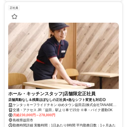
正社員
ホール・キッチンスタッフ|店舗限定正社員
店舗異動なし＆残業ほぼなしの正社員⭐急なシフト変更も対応◎
ケンタッキーフライドチキン ゆめタウン益田店(株式会社TANABEグ
ローバルキッチン)
交通・アクセス JR「益田」駅より車で15分 ※車・バイク通勤OK
月給230,000円～278,000円
島根県益田市
勤務時間詳細 実働時間：1日あたり8時間 平均勤務日数：1ヶ月あた