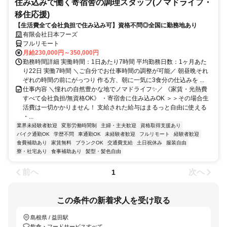
住み込みで働く寄宿舎の調理スタッフ(ノマドライフ・
移住応援)
【生活費全て会社負担で住み込み可】資格不問◎全国に勤務地あり
有限会社日本フーズ
フルリモート
月給230,000円～350,000円
勤務時間詳細 実働時間：1日あたり7時間 平均勤務日数：1ヶ月あた
り22日 実働7時間 ＼ご自分でお仕事時間の調整が可能／ 朝昼晩それ
ぞれの時間の前にがっつり 作る方、朝に一気に3食分の仕込みを ...
仕事内容 ＼憧れの自然豊かな地でノマドライフ✨／ 《家賃・光熱費
すべて会社負担/無資格OK》 ・寄宿舎に住み込みOK ＞＞その場合生
活費は一切かかりません！ 支給された給与はまるっと自由に使える
・...
業界未経験者歓迎
変形労働時間制
主婦・主夫歓迎
資格取得支援あり
バイク通勤OK
学歴不問
車通勤OK
未経験者歓迎
フルリモート
経験者歓迎
食費補助あり
家賃無料
ブランクOK
交通費支給
土日祝休み
服装自由
寮・社宅あり
食事補助あり
髪型・髪色自由
前へ
次へ
1
この条件の新着求人を受け取る
島根県 / 益田駅
飲食・フードサービスすべて