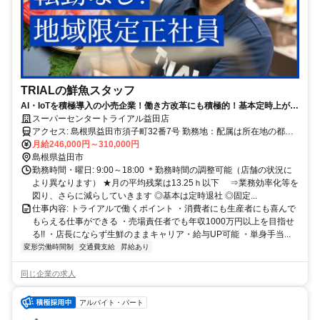
TRIALの鮮魚スタッフ
AI・IoTを積極導入の小売企業！働き方改革にも積極的！基本定時上が
り！
スーパーセンタートライアル益田店
アクセス: 島根県益田市須子町32番7号 勤務地：配属は所在地の都道
府県 ※初任地は最寄りの店舗又は希望エリアを優先し配属します。
月給246,000円～310,000円
※エリア内勤務または全国勤務いずれか希望を選択できます。
島根県益田市
勤務時間・曜日: 9:00～18:00 ＊勤務時間の調整可能（店舗の状況に
より異なります） ★月の平均残業は13.25ｈ以下 ⇒業務効率化等を
図り、さらに減らしていきます ◎基本は定時退社 ◎固定...
仕事内容: トライアルで働くポイント ・消費者にも生産者にも喜んで
もらえる仕事ができる ・売場責任者でも年収1000万円以上を目指せ
る!! ・店長にならず生鮮のままキャリア・給与UP可能 ・単身手当...
変形労働時間制
交通費支給
昇給あり
同じ企業の求人
アルバイト・パート