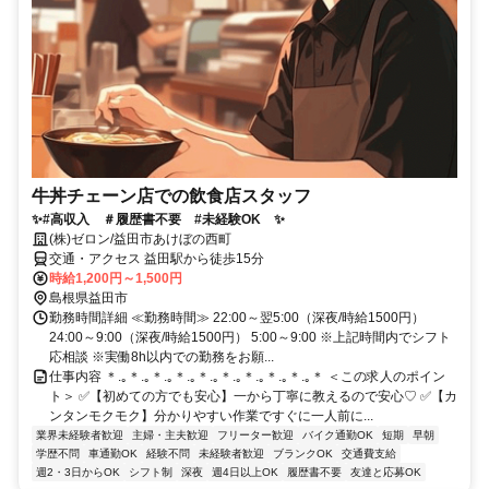
牛丼チェーン店での飲食店スタッフ
✨#高収入 ＃履歴書不要 #未経験OK ✨
(株)ゼロン/益田市あけぼの西町
交通・アクセス 益田駅から徒歩15分
時給1,200円～1,500円
島根県益田市
勤務時間詳細 ≪勤務時間≫ 22:00～翌5:00（深夜/時給1500円）
24:00～9:00（深夜/時給1500円） 5:00～9:00 ※上記時間内でシフト
応相談 ※実働8h以内での勤務をお願...
仕事内容 ＊.｡＊.｡＊.｡＊.｡＊.｡＊.｡＊.｡＊.｡＊.｡＊ ＜この求人のポイン
ト＞ ✅【初めての方でも安心】一から丁寧に教えるので安心♡ ✅【カ
ンタンモクモク】分かりやすい作業ですぐに一人前に...
業界未経験者歓迎
主婦・主夫歓迎
フリーター歓迎
バイク通勤OK
短期
早朝
学歴不問
車通勤OK
経験不問
未経験者歓迎
ブランクOK
交通費支給
週2・3日からOK
シフト制
深夜
週4日以上OK
履歴書不要
友達と応募OK