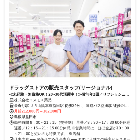
ドラッグストアの販売スタッフ(リージョナル)
≪未経験・無資格OK！20~30代活躍中！≫賞与年2回／リフレッシュ休
暇取得率100％／研修制度充実
株式会社コスモス薬品
最寄り駅 ＪＲ山陰本線益田駅 徒歩24分 、 連絡バス益田駅 徒歩24分
、 ＪＲ山口線益田駅 徒歩24分
月給212,000円～302,000円
島根県益田市
勤務時間 8：30～21：15（交替制） 早番／8：30～17：30 60分休憩
遅番／12：15～21：15 60分休憩 ※営業時間は、ほぼ全店が10：00
～21：00と短いのも特徴です。 ※店舗...
仕事内容 ── お任せする仕事内容 ── まずは店舗での接客からスター