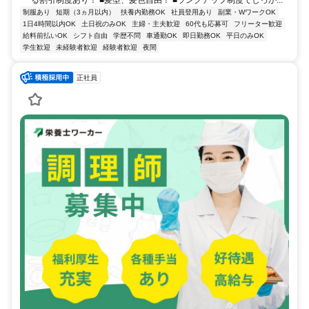
制服あり
短期（3ヵ月以内）
扶養内勤務OK
社員登用あり
副業・WワークOK
1日4時間以内OK
土日祝のみOK
主婦・主夫歓迎
60代も応募可
フリーター歓迎
給料前払いOK
シフト自由
学歴不問
車通勤OK
即日勤務OK
平日のみOK
学生歓迎
未経験者歓迎
経験者歓迎
夜間
正社員