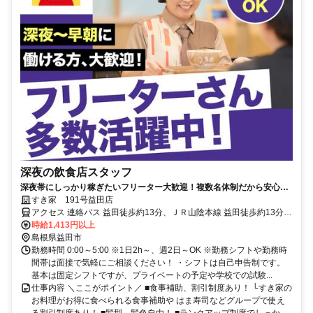
深夜の飲食店スタッフ
深夜帯にしっかり稼ぎたいフリーター大歓迎！複数名体制だから安心し
て働ける◎
すき家 191号益田店
アクセス 連絡バス 益田徒歩約13分、ＪＲ山陰本線 益田徒歩約13分、
ＪＲ山口線 益田徒歩約13分 【車通勤OK】益田駅より車5分、徒歩13
時給1,413円以上
分
島根県益田市
勤務時間 0:00～5:00 ※1日2h～、週2日～OK ※勤務シフトや勤務時
間帯は面接で気軽にご相談ください！ ・シフトは自己申告制です。
基本は固定シフトですが、プライベートの予定や学校での試験...
仕事内容 ＼ここがポイント／ ■食事補助、割引制度あり！ └すき家の
お料理がお得に食べられる食事補助や はま寿司などグループで使え
る割引制度あり！ ■髪型、髪色自由！ ■ランクアップ制度でしっか...