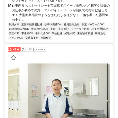
シフト例＞ ＊8：00～17：00 ＊8：...
仕事内容 ＼＼シャトレーゼ益田店でスイーツ販売♪／／ 接客や販売の
お仕事が初めての方、 アルバイト・パートが初めての方も歓迎しま
す！ 大型商業施設のような慌ただしさは少なく、 落ち着いた雰囲気
の中で...
制服あり
業界未経験者歓迎
扶養内勤務OK
社員登用あり
副業・WワークOK
1日4時間以内OK
土日祝のみOK
主婦・主夫歓迎
フリーター歓迎
バイク通勤OK
学歴不問
車通勤OK
平日のみOK
学生歓迎
経験不問
未経験者歓迎
研修あり
ブランクOK
交通費支給
長期歓迎
アルバイト・パート