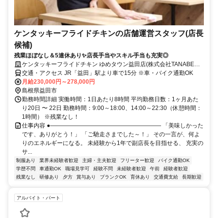
ケンタッキーフライドチキンの店舗運営スタッフ(店長
候補)
残業ほぼなし＆5連休あり✨店長手当やスキル手当も充実◎
ケンタッキーフライドチキン ゆめタウン益田店(株式会社TANABEグ
ローバルキッチン)
交通・アクセス JR「益田」駅より車で15分 ※車・バイク通勤OK
月給230,000円～278,000円
島根県益田市
勤務時間詳細 実働時間：1日あたり8時間 平均勤務日数：1ヶ月あた
り20日 〜 22日 勤務時間：9:00～18:00、14:00～22:30（休憩時間：
1時間） ※残業なし！
仕事内容 ●――――――――――――――――――― 「美味しかった
です、ありがとう！」 「ご馳走さまでした～！」 その一言が、何よ
りのエネルギーになる。 未経験から1年で副店長を目指せる、 充実の
サ...
制服あり
業界未経験者歓迎
主婦・主夫歓迎
フリーター歓迎
バイク通勤OK
学歴不問
車通勤OK
職場見学可
経験不問
未経験者歓迎
午前
経験者歓迎
残業なし
研修あり
夕方
賞与あり
ブランクOK
育休あり
交通費支給
長期歓迎
アルバイト・パート