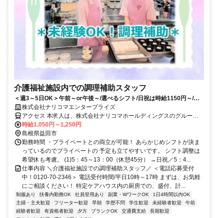
介護福祉施設内での調理補助スタッフ
＜週3～5日OK＞午前～or午後～/選べるシフト/日祝は時給1150円～/土
日祝のみOK
株式会社ナリコマエンタープライズ
アクセス 本求人は、株式会社ナリコマホールディングスのグループ
企業である『株式会社ナリコマエンタープライズ』での雇用となりま
時給1,050円～1,250円
す。 なお、勤務地は請負先施設となり、請負業務での就業となりま
島根県益田市
す。
勤務時間 ・プライベートとの両立が可能！ あらかじめシフトが決ま
っているのでプライベートの 予定も立てやすいです。 シフト調整は
希望休も考慮。 (1)5：45～13：00（休憩45分） →日祝／5：4...
仕事内容 ＼介護福祉施設での調理補助スタッフ／ ＜電話応募受付
中！0120-70-2346＞ 電話受付時間/平日10時～17時 まずは、お気軽
にご相談ください！ 特定ケアハウス内の厨房での、盛付、計...
制服あり
扶養内勤務OK
社員登用あり
副業・WワークOK
1日4時間以内OK
主婦・主夫歓迎
フリーター歓迎
早朝
学歴不問
学生歓迎
未経験者歓迎
午前
経験者歓迎
有資格者歓迎
夕方
ブランクOK
交通費支給
長期歓迎