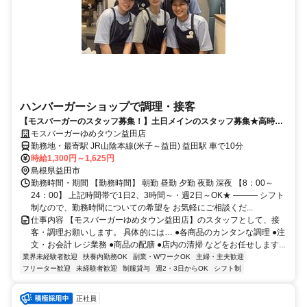
ハンバーガーショップで調理・接客
【モスバーガーのスタッフ募集！】土日メインのスタッフ募集★高時
給！1日2時間～,短時間OK！週2日～OK！
モスバーガーゆめタウン益田店
勤務地・最寄駅 JR山陰本線(米子～益田) 益田駅 車で10分
時給1,300円～1,625円
島根県益田市
勤務時間・期間 【勤務時間】 朝勤 昼勤 夕勤 夜勤 深夜 【8：00～
24：00】 上記時間帯で1日2、3時間～・週2日～OK★ ――― シフト
制なので、勤務時間についての希望を お気軽にご相談くだ...
仕事内容 【モスバーガーゆめタウン益田店】のスタッフとして、接
客・調理お願いします。 具体的には… ●各商品のカンタンな調理 ●注
文・お会計 レジ業務 ●商品の配膳 ●店内の清掃 などをお任せします...
業界未経験者歓迎
扶養内勤務OK
副業・WワークOK
主婦・主夫歓迎
フリーター歓迎
未経験者歓迎
制服貸与
週2・3日からOK
シフト制
正社員