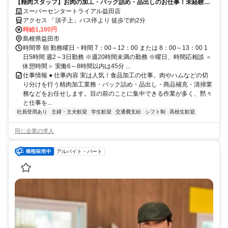
【精肉スタッフ】お肉の加工・パック詰め・品出しのお仕事！未経験者
も大歓迎！
スーパーセンタートライアル益田店
アクセス 「須子上」バス停より 徒歩で約2分
時給1,100円
島根県益田市
時間帯 朝 勤務曜日・時間 7：00～12：00 または 8：00～13：00 1
日5時間 週2～3日勤務 ※週20時間未満の勤務 ※曜日、時間応相談 ＜
休憩時間＞ 実働6～8時間以内は45分 ...
仕事情報 ● 仕事内容 実は人気！食品加工の仕事。肉やハムなどの切
り分けを行う精肉加工業務・パック詰め・品出し・商品補充・清掃業
務などをお任せします。目の前のことに集中できる作業が多く、黙々
と仕事を...
社員登用あり
主婦・主夫歓迎
学生歓迎
交通費支給
シフト制
高校生歓迎
同じ企業の求人
アルバイト・パート