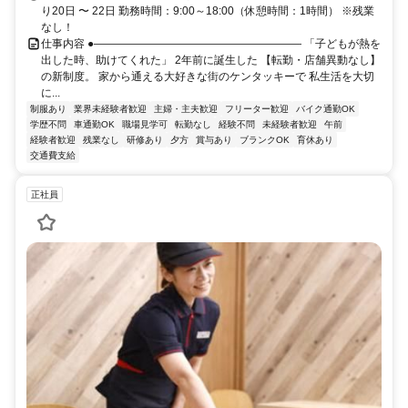
り20日 〜 22日 勤務時間：9:00～18:00（休憩時間：1時間） ※残業
なし！
仕事内容 ●――――――――――――――――――― 「子どもが熱を
出した時、助けてくれた」 2年前に誕生した 【転勤・店舗異動なし】
の新制度。 家から通える大好きな街のケンタッキーで 私生活を大切
に...
制服あり
業界未経験者歓迎
主婦・主夫歓迎
フリーター歓迎
バイク通勤OK
学歴不問
車通勤OK
職場見学可
転勤なし
経験不問
未経験者歓迎
午前
経験者歓迎
残業なし
研修あり
夕方
賞与あり
ブランクOK
育休あり
交通費支給
正社員