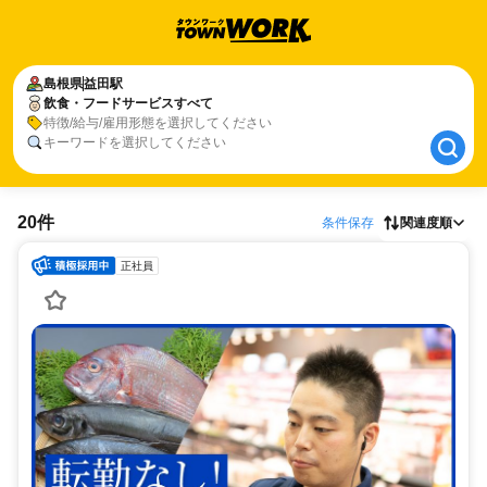
島根県
島根県
益田駅
益田駅
飲食・フードサービスすべて
飲食・フードサービスすべて
特徴/給与/雇用形態を選択してください
キーワードを選択してください
20件
条件保存
関連度順
正社員