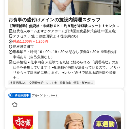
お食事の盛付けメインの施設内調理スタッフ
【調理補助】無資格・未経験ＯＫ！約８割が未経験スタート！カンタン
な盛付・配下膳・洗浄など
軽費老人ホームあすかケアホーム(日清医療食品株式会社 中国支店)
アクセス JR山口線益田駅より 徒歩約28分
時給1,100円～1,200円
島根県益田市
勤務曜日・時間 16：00～19：30 休憩なし 実働3：30ｈ ※勤務先駐
車場あり（自己負担なし）
仕事情報 ● 仕事内容 未経験でも気軽に始められる 「調理補助」のお
仕事を募集しています！ ●配膳数や時間が決まっているので、 メリハ
リをもって計画的に動けます。 ●レシピ通りで簡単＆調理師や栄養
士...
社員登用あり
交通費支給
シフト制
服装自由
髪型・髪色自由
アルバイト・パート