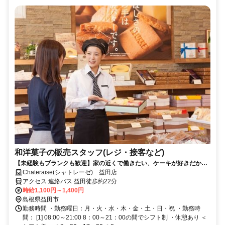
和洋菓子の販売スタッフ(レジ・接客など)
【未経験もブランクも歓迎】家の近くで働きたい、ケーキが好きだから
働きたい、など軽い気持ちでスタート♪先輩たちも同じような理由で、未
Chateraise(シャトレーゼ) 益田店
経験から始めました＊だから「できなかったらどうしよう…」なんて不
アクセス 連絡バス 益田徒歩約22分
安はなし！みんな同じです☆
時給1,100円～1,400円
島根県益田市
勤務時間 ・勤務曜日：月・火・水・木・金・土・日・祝 ・勤務時
間： [1] 08:00～21:00 8：00～21：00の間でシフト制 ・休憩あり ＜