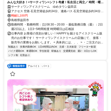
みんな大好き！<サーティワン>シフト考慮！私生活と両立／ 時間・曜日
応相談／お休みの調整可
サーティワンアイスクリーム ゆめタウン益田店
アクセス 空路 石見空港徒歩約34分、連絡バス 石見空港徒歩約34分、
連絡バス 益田徒歩約42分
時給1,100円
島根県益田市
勤務時間 ・勤務時間： [1] 08:30～20:00 ・最低勤務日数（週）：2日
週2日以上、1日3~5時間程度 時間曜日は応相談
仕事内容 お客様の笑顔が嬉しい！HAPPYを届けるアイスクリーム販
売のお仕事です！ サーティワンアイスクリームの店舗にて、 接客・
販売等の業務をお願いします。 < 具体的には、、、 > ・ご注文のお...
制服あり
扶養内勤務OK
1日4時間以内OK
主婦・主夫歓迎
フリーター歓迎
バイク通勤OK
車通勤OK
学生歓迎
研修あり
交通費支給
週2・3日からOK
シフト制
社割あり
アルバイト・パート