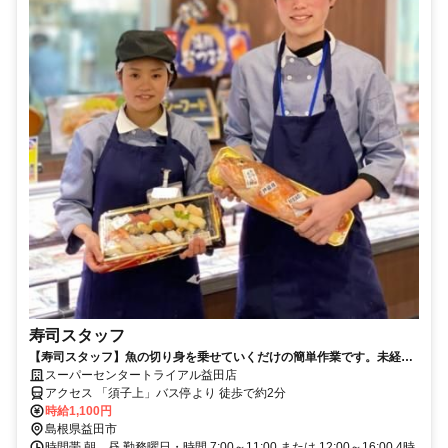
寿司スタッフ
【寿司スタッフ】魚の切り身を乗せていくだけの簡単作業です。未経験
者大歓迎！
スーパーセンタートライアル益田店
アクセス 「須子上」バス停より 徒歩で約2分
時給1,100円
島根県益田市
時間帯 朝、昼 勤務曜日・時間 7:00～11:00 または 12:00～16:00 4時