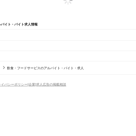
ルバイト・バイト求人情報
辺
ガチャガチャ
犬カフェ
飲食・フードサービスのアルバイト・バイト・求人
津市
雲南市
八束郡
仁多郡
飯石郡
簸川郡
邑智郡
鹿足郡
隠岐郡
温泉駅
来待駅
宍道駅
荘原駅
直江駅
西出雲駅
出雲神西駅
江南駅
小田駅
田儀駅
波根駅
久手駅
大田
ライバシーポリシー
[企業]求人広告の掲載相談
波子駅
久代駅
下府駅
浜田駅
西浜田駅
周布駅
折居駅
三保三隅駅
岡見駅
鎌手駅
石見津田駅
益田駅
場
精肉・鮮魚加工
給食調理
パン屋（ベーカリー）
フードカウンター販売員
バー（BAR）・
・髪色自由
ひげOK
ネイルOK
ピアスOK
履歴書不要
オープニングスタッフ
留学生・外国人活躍
）
東駅
木次駅
日登駅
下久野駅
出雲八代駅
出雲三成駅
亀嵩駅
出雲横田駅
八川駅
出雲坂根駅
三井野
トセールス
コンビニ
フードカウンター販売員
アパレル
家電量販店・携帯販売（携帯ショップ
日からOK
週4日以上OK
時間や曜日が選べる・シフト自由
固定時間・固定シフト制
シフト制
見川越駅
鹿賀駅
因原駅
石見川本駅
木路原駅
竹駅
乙原駅
石見簗瀬駅
明塚駅
粕淵駅
浜原駅
沢谷駅
アミューズメントスタッフ
パチンコ・スロット
その他旅行・レジャー・イベント
の仕事
深夜の仕事
1日4時間以内OK
フルタイム歓迎
残業なし