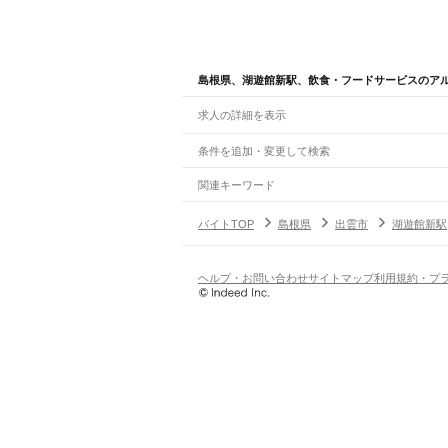
島根県、湖遊館新駅、飲食・フードサービスのア
求人の詳細を表示
条件を追加・変更して検索
市区町村を追加・変更
関連キーワード
完全在宅ワーク 全国
シール貼り 在宅
現在地周
島根県
駅を追加・変更
バイトTOP
島根県
出雲市
湖遊館新駅
島根県
すべて
松江市
浜田市
出雲市
益田市
大田市
安来市
江
職種を追加・変更
JR山陰本線(米子～益田)
安来駅
荒島駅
揖屋駅
東松江駅
松江駅
乃木駅
玉造
飲食・フードサービス
ヘルプ・お問い合わせ
サイトマップ
利用規約・プ
特徴を追加・変更
石見福光駅
黒松駅
浅利駅
江津駅
都野津駅
敬川駅
飲食・フードサービス
すべて
ホールスタッフ
キッチンスタッフ
皿洗い・洗い
人気
JR山陰本線(益田～下関)
雇用形態を追加・変更
飲食店（店長・マネージャー）
日払いOK
高校生歓迎
学生歓迎
深夜の仕事
髪型
益田駅
戸田小浜駅
飯浦駅
営業・販売
勤務期間
アルバイト・パート
都道府県を変更
JR木次線
営業・販売
すべて
短期
正社員
単発・1日OK
長期
期間限定（春夏冬休み等
宍道駅
南宍道駅
加茂中駅
幡屋駅
出雲大東駅
南大
営業
テレフォンアポインター（テレアポ）
ルー
シフト
契約社員
旅行・レジャー・イベント
土日祝のみOK
派遣社員
平日のみOK
週1日からOK
週2・3
JR三江線
旅行・レジャー・イベント
すべて
変形労働時間制
業務委託
江津駅
江津本町駅
千金駅
川平駅
川戸駅
田津駅
石
ホテルスタッフ（フロント等）
レジャー施設・
働く時間
作木口駅
倉庫・物流管理
早朝・朝の仕事
昼の仕事
夕方からの仕事
夜から