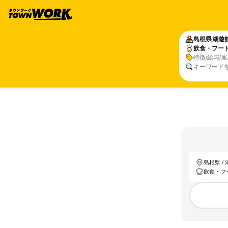
島根県
湖遊
飲食・フー
特徴/給与/
キーワード
島根県 /
飲食・フ