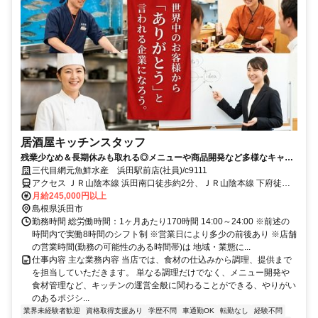
居酒屋キッチンスタッフ
残業少なめ＆長期休みも取れる◎メニューや商品開発など多様なキャリ
アパス！飲食未経験もOK◎
三代目網元魚鮮水産 浜田駅前店(社員)/c9111
アクセス ＪＲ山陰本線 浜田南口徒歩約2分、ＪＲ山陰本線 下府徒歩
約51分、ＪＲ山陰本線 西浜田徒歩約70分 浜田駅より徒歩2分 ★車通
月給245,000円以上
勤可/駐車場有
島根県浜田市
勤務時間 総労働時間：1ヶ月あたり170時間 14:00～24:00 ※前述の
時間内で実働8時間のシフト制 ※営業日により多少の前後あり ※店舗
の営業時間(勤務の可能性のある時間帯)は 地域・業態に...
仕事内容 主な業務内容 当店では、食材の仕込みから調理、提供まで
を担当していただきます。 単なる調理だけでなく、メニュー開発や
食材管理など、キッチンの運営全般に関わることができる、やりがい
のあるポジシ...
業界未経験者歓迎
資格取得支援あり
学歴不問
車通勤OK
転勤なし
経験不問