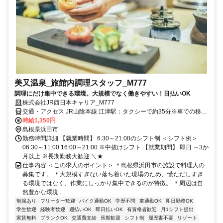
美又温泉_旅館内調理スタッフ_M777
調理にだけ集中できる環境。大規模でなく働きやすい！日払いOK
株式会社JR西日本キャリア_M777
交通・アクセス JR山陰本線 江津駅：タクシーで約35分※車での移動
手段については直接お話いたします。
時給1,350円
島根県浜田市
勤務時間詳細 【就業時間】 6:30～21:00のシフト制 ＜シフト例＞
06:30～11:00 16:00～21:00 ※中抜けシフト 【就業期間】 即日 ～3か
月以上 ※長期勤務大歓迎 ＼★...
仕事内容 ＜この求人のポイント＞ ＊島根県浜田市の施設で料理人の
募集です。 ＊大規模すぎない落ち着いた現場のため、慌ただしすぎ
る環境ではなく、作業にしっかり集中できるのが特徴。 ＊周辺は自
然豊かな環境...
制服あり
フリーター歓迎
バイク通勤OK
学歴不問
車通勤OK
即日勤務OK
学生歓迎
経験者歓迎
週払いOK
即日払いOK
有資格者歓迎
月1シフト提出
家賃無料
ブランクOK
交通費支給
長期歓迎
シフト制
履歴書不要
リゾート