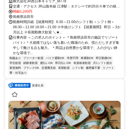
株式会社JR西日本キャリア_M778
交通・アクセス JR山陰本線 江津駅：タクシーで約35分※車での移動
手段については直接お話いたします。
時給1,200円
島根県浜田市
勤務時間詳細 【就業時間】 6:30～21:00のシフト制 ＜シフト例＞
06:30～11:00 16:00～21:00 ※中抜けシフト 【就業期間】 即日 ～3か
月以上 ※長期勤務大歓迎 ＼★...
仕事内容 ＜この求人のポイント＞ ＊島根県浜田市の施設でリゾート
バイト♪ ＊大規模ではない落ち着いた職場のため、慌ただしすぎず集
中して働ける点も魅力。 ＊周辺は自然豊かな環境で、人の少ない静
かな環境で...
制服あり
フリーター歓迎
バイク通勤OK
学歴不問
車通勤OK
即日勤務OK
学生歓迎
経験者歓迎
週払いOK
即日払いOK
有資格者歓迎
月1シフト提出
家賃無料
ブランクOK
交通費支給
長期歓迎
シフト制
履歴書不要
リゾート
寮・社宅あり
派遣社員