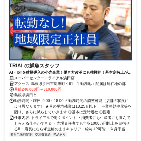
TRIALの鮮魚スタッフ
AI・IoTを積極導入の小売企業！働き方改革にも積極的！基本定時上が
り！
スーパーセンタートライアル浜田店
アクセス: 島根県浜田市周布町イ61－1 勤務地：配属は所在地の都道
府県 ※初任地は最寄りの店舗又は希望エリアを優先し配属します。
月給246,000円～310,000円
※エリア内勤務または全国勤務いずれか希望を選択できます。
島根県浜田市
勤務時間・曜日: 9:00～18:00 ＊勤務時間の調整可能（店舗の状況に
より異なります） ★月の平均残業は13.25ｈ以下 ⇒業務効率化等を
図り、さらに減らしていきます ◎基本は定時退社 ◎固定...
仕事内容: トライアルで働くポイント ・消費者にも生産者にも喜んで
もらえる仕事ができる ・売場責任者でも年収1000万円以上を目指せ
る!! ・店長にならず生鮮のままキャリア・給与UP可能 ・単身手当...
変形労働時間制
交通費支給
昇給あり