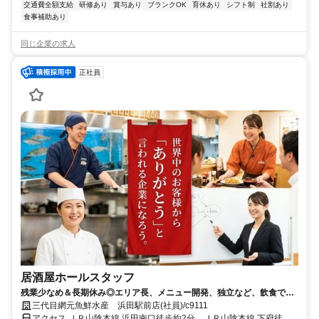
交通費全額支給
研修あり
賞与あり
ブランクOK
育休あり
シフト制
社割あり
食事補助あり
同じ企業の求人
正社員
居酒屋ホールスタッフ
残業少なめ＆長期休み◎エリア長、メニュー開発、独立など、飲食でや
りたいことが叶う！未経験OK！
三代目網元魚鮮水産 浜田駅前店(社員)/c9111
アクセス ＪＲ山陰本線 浜田南口徒歩約2分、ＪＲ山陰本線 下府徒歩