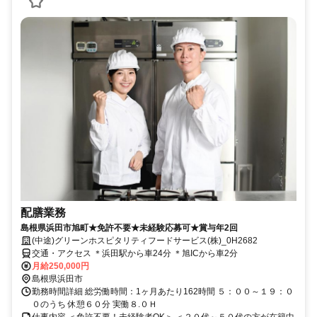
配膳業務
島根県浜田市旭町★免許不要★未経験応募可★賞与年2回
(中途)グリーンホスピタリティフードサービス(株)_0H2682
交通・アクセス ＊浜田駅から車24分 ＊旭ICから車2分
月給250,000円
島根県浜田市
勤務時間詳細 総労働時間：1ヶ月あたり162時間 ５：００～１９：０
０のうち 休憩６０分 実働８.０Ｈ
仕事内容 ＜免許不要！未経験者OK＞ ＜２０代～５０代の方が在籍中