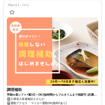
アルバイト・パート
調理補助
早朝or昼シフト×週3日～OK!|短時間からフルタイムまで相談可♪|応募後
は来社不要!電話面談OK!|年齢・経験・資格不問OK!|キッチンスタッフ
介護老人保健施設さざんか
(調理補助)|パート・アルバイト|島根県浜田市金城町
通勤アクセス ・マイカー通勤OK(無料Pあり)