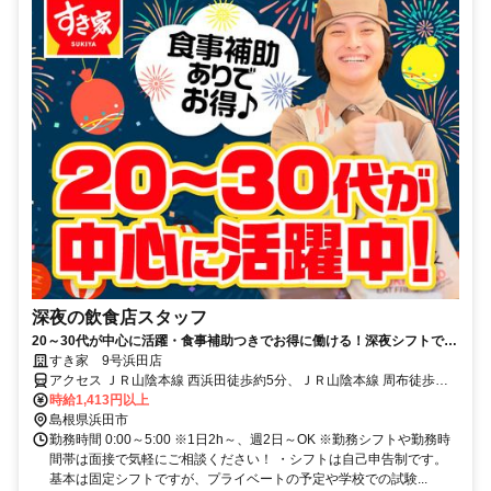
深夜の飲食店スタッフ
20～30代が中心に活躍・食事補助つきでお得に働ける！深夜シフトで稼
ぎませんか◎
すき家 9号浜田店
アクセス ＪＲ山陰本線 西浜田徒歩約5分、ＪＲ山陰本線 周布徒歩約
46分、ＪＲ山陰本線 浜田北口徒歩約70分 西浜田駅徒歩5分
時給1,413円以上
島根県浜田市
勤務時間 0:00～5:00 ※1日2h～、週2日～OK ※勤務シフトや勤務時
間帯は面接で気軽にご相談ください！ ・シフトは自己申告制です。
基本は固定シフトですが、プライベートの予定や学校での試験...