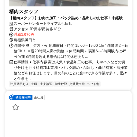
精肉スタッフ
【精肉スタッフ】お肉の加工・パック詰め・品出しのお仕事！未経験者
も大歓迎！
スーパーセンタートライアル浜田店
アクセス JR周布駅 徒歩18分
時給1,070円
島根県浜田市
時間帯 昼、夕方・夜 勤務曜日・時間 15:00～19:00 1日4時間 週2～勤
務OK！ ※週20時間未満の勤務 ＜休憩時間＞ 実働6～8時間以内は45
分 実働8時間を超える場合は1時間休憩あり...
仕事情報 ● 仕事内容 実は人気！食品加工の仕事。肉やハムなどの切
り分けを行う精肉加工業務・パック詰め・品出し・商品補充・清掃業
務などをお任せします。目の前のことに集中できる作業が多く、黙々
と仕事を...
社員登用あり
主婦・主夫歓迎
学生歓迎
交通費支給
シフト制
正社員