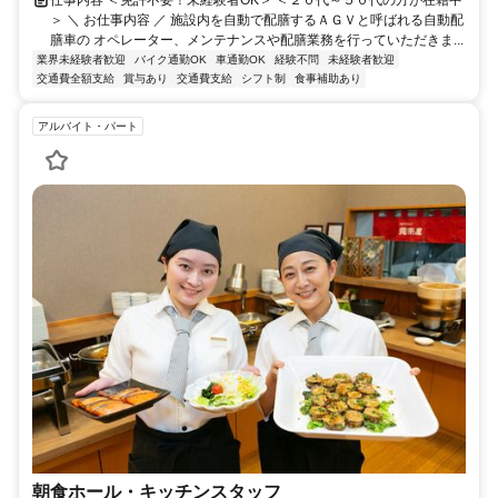
＞ ＼ お仕事内容 ／ 施設内を自動で配膳するＡＧＶと呼ばれる自動配
膳車の オペレーター、メンテナンスや配膳業務を行っていただきま...
業界未経験者歓迎
バイク通勤OK
車通勤OK
経験不問
未経験者歓迎
交通費全額支給
賞与あり
交通費支給
シフト制
食事補助あり
アルバイト・パート
朝食ホール・キッチンスタッフ