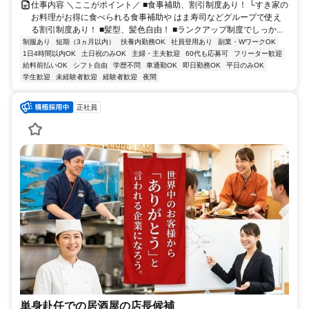
仕事内容 ＼ここがポイント／ ■食事補助、割引制度あり！ └すき家の
お料理がお得に食べられる食事補助や はま寿司などグループで使え
る割引制度あり！ ■髪型、髪色自由！ ■ランクアップ制度でしっか...
制服あり
短期（3ヵ月以内）
扶養内勤務OK
社員登用あり
副業・WワークOK
1日4時間以内OK
土日祝のみOK
主婦・主夫歓迎
60代も応募可
フリーター歓迎
給料前払いOK
シフト自由
学歴不問
車通勤OK
即日勤務OK
平日のみOK
学生歓迎
未経験者歓迎
経験者歓迎
夜間
正社員
単身赴任での居酒屋の店長候補