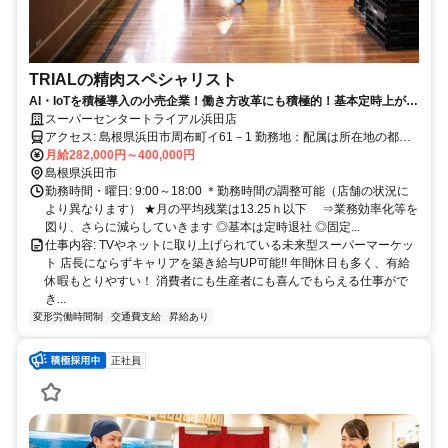
TRIALの精肉スペシャリスト
AI・IoTを積極導入の小売企業！働き方改革にも積極的！基本定時上が
り！
スーパーセンタートライアル浜田店
アクセス: 島根県浜田市周布町イ61－1 勤務地：配属は所在地の都道
府県 ※初任地は最寄りの店舗又は希望エリアを優先し配属します。
月給282,000円～400,000円
※エリア内勤務または全国勤務いずれか希望を選択できます。
島根県浜田市
勤務時間・曜日: 9:00～18:00 ＊勤務時間の調整可能（店舗の状況に
より異なります） ★月の平均残業は13.25ｈ以下 ⇒業務効率化等を
図り、さらに減らしていきます ◎基本は定時退社 ◎固定...
仕事内容: TVやネットに取り上げられている未来型スーパーマーケッ
ト 店長にならずキャリアを築き給与UP可能!! 年間休日も多く、有給
休暇もとりやすい！ 消費者にも生産者にも喜んでもらえる仕事がで
き...
変形労働時間制
交通費支給
昇給あり
正社員