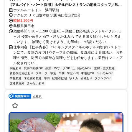
【アルバイト・パート採用】ホテル内レストランの朝食スタッフ／飲食
未経験歓迎！主婦(夫)さん活躍中
ホテルルートイン 浜田駅前
アクセス ＪＲ山陰本線 浜田南口徒歩約2分
時給1,100円
島根県浜田市
勤務時間 5:30～11:00 ◇週3日～勤務日数応相談 シフトサイクル：1
ヶ月 授業や家事と両立・急なお休みも できる限り対応したいと考え
ています。 無理なく働けるよう、お気軽にご相談ください。...
仕事内容 【仕事内容】 バイキングスタイルのホテル内朝食レストラ
ンにて、食器の片づけやテーブルの掃除、食洗器による皿洗い、お料
理の補充、厨房での簡単な調理などをお任せします。業務はマニュア
ル化されてい...
制服あり
扶養内勤務OK
副業・WワークOK
土日祝のみOK
主婦・主夫歓迎
資格取得支援あり
フリーター歓迎
早朝
学歴不問
車通勤OK
平日のみOK
学生歓迎
未経験者歓迎
午前
経験者歓迎
駅ナカ
研修あり
ブランクOK
交通費支給
まかないあり
正社員