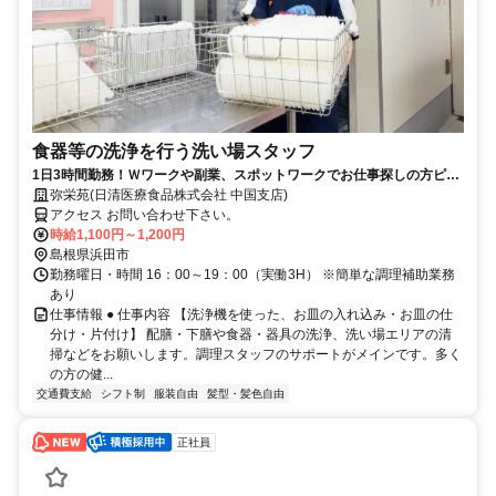
食器等の洗浄を行う洗い場スタッフ
1日3時間勤務！Ｗワークや副業、スポットワークでお仕事探しの方ピッ
タリ！！
弥栄苑(日清医療食品株式会社 中国支店)
アクセス お問い合わせ下さい。
時給1,100円～1,200円
島根県浜田市
勤務曜日・時間 16：00～19：00（実働3H） ※簡単な調理補助業務
あり
仕事情報 ● 仕事内容 【洗浄機を使った、お皿の入れ込み・お皿の仕
分け・片付け】 配膳・下膳や食器・器具の洗浄、洗い場エリアの清
掃などをお願いします。調理スタッフのサポートがメインです。多く
の方の健...
交通費支給
シフト制
服装自由
髪型・髪色自由
正社員