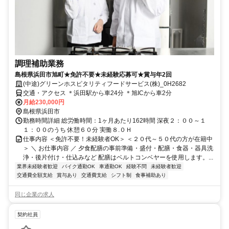
調理補助業務
島根県浜田市旭町★免許不要★未経験応募可★賞与年2回
(中途)グリーンホスピタリティフードサービス(株)_0H2682
交通・アクセス ＊浜田駅から車24分 ＊旭ICから車2分
月給230,000円
島根県浜田市
勤務時間詳細 総労働時間：1ヶ月あたり162時間 深夜２：００～１
１：００のうち 休憩６０分 実働８.０Ｈ
仕事内容 ＜免許不要！未経験者OK＞ ＜２０代～５０代の方が在籍中
＞ ＼ お仕事内容 ／ 夕食配膳の事前準備・盛付・配膳・食器・器具洗
浄・後片付け・仕込みなど 配膳はベルトコンベヤーを使用します。...
業界未経験者歓迎
バイク通勤OK
車通勤OK
経験不問
未経験者歓迎
交通費全額支給
賞与あり
交通費支給
シフト制
食事補助あり
同じ企業の求人
契約社員