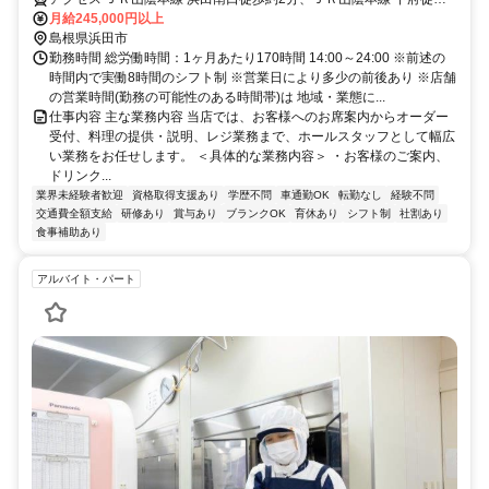
約51分、ＪＲ山陰本線 西浜田徒歩約70分 浜田駅より徒歩2分 ★車通
月給245,000円以上
勤可/駐車場有
島根県浜田市
勤務時間 総労働時間：1ヶ月あたり170時間 14:00～24:00 ※前述の
時間内で実働8時間のシフト制 ※営業日により多少の前後あり ※店舗
の営業時間(勤務の可能性のある時間帯)は 地域・業態に...
仕事内容 主な業務内容 当店では、お客様へのお席案内からオーダー
受付、料理の提供・説明、レジ業務まで、ホールスタッフとして幅広
い業務をお任せします。 ＜具体的な業務内容＞ ・お客様のご案内、
ドリンク...
業界未経験者歓迎
資格取得支援あり
学歴不問
車通勤OK
転勤なし
経験不問
交通費全額支給
研修あり
賞与あり
ブランクOK
育休あり
シフト制
社割あり
食事補助あり
アルバイト・パート