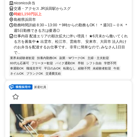
niconico弁当
交通・アクセス JR浜田駅からスグ
時給1,150円以上
島根県浜田市
勤務時間詳細 8:30～13:00 ＊9時からの勤務もOK！ ＊週3日～ＯＫ ＊
週5日勤務できる方は優遇◎
仕事内容 配達エリアの順次拡大に伴い増員！ ★6月末から働いてくれ
る方を募集中★ 出雲市、松江市、雲南市、 安来市、大田市 法人向け
のお弁当を配達するお仕事です。 非常に簡単なので､みなさん1日目
で...
業界未経験者歓迎
扶養内勤務OK
副業・WワークOK
主婦・主夫歓迎
60代も応募可
フリーター歓迎
バイク通勤OK
早朝
シフト自由
学歴不問
車通勤OK
職場見学可
平日のみOK
転勤なし
経験不問
未経験者歓迎
午前
ネイルOK
ブランクOK
交通費支給
派遣社員