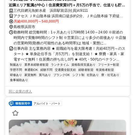
近隣エリア配属が中心！住居費実質0円＋月5万の手当で、仕送りも貯金
も最大化。寮費無料で「稼いだ分がそのまま残る」ベテランのための再
三代目網元魚鮮水産 浜田駅前店(社員)/c9111
出発。70歳まで働ける安定基盤
アクセス ＪＲ山陰本線 浜田南口徒歩約2分、ＪＲ山陰本線 下府徒歩
約51分、ＪＲ山陰本線 西浜田徒歩約70分 浜田駅より徒歩2分 ★車通
月給400,000円～540,000円
勤可/駐車場有
島根県浜田市
勤務時間 総労働時間：1ヶ月あたり170時間 14:00～24:00 ※前述の
時間内で実働8時間のシフト制 ※営業日により多少の前後あり ※店舗
の営業時間(勤務の可能性のある時間帯)は 地域・業態に...
仕事内容 主な業務内容 ★ 前職給与を最大限考慮！月給40万円～のス
タート ★ 単身赴任手当「月5万円」を別途支給！ ★ 寮費・家具・家
電すべて無料！住居費の持ち出し0円 ★ 40代・50代のベテラン...
制服あり
業界未経験者歓迎
ランチタイム
資格取得支援あり
フリーター歓迎
学歴不問
車通勤OK
経験不問
交通費全額支給
経験者歓迎
有資格者歓迎
研修あり
家賃無料
賞与あり
ブランクOK
シフト制
社割あり
寮・社宅あり
食事補助あり
同じ企業の求人
アルバイト・パート