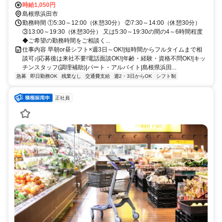
時給1,050円
島根県浜田市
勤務時間 ①5:30～12:00（休憩30分） ②7:30～14:00（休憩30分）
③13:00～19:30（休憩30分） 又は5:30～19:30の間の4～6時間程度
◆ご希望の勤務時間をご相談く...
仕事内容 早朝or昼シフト×週3日～OK!|短時間からフルタイムまで相
談可♪|応募後は来社不要!電話面談OK!|年齢・経験・資格不問OK!|キッ
チンスタッフ(調理補助)|パート・アルバイト|島根県浜田...
急募
即日勤務OK
残業なし
交通費支給
週2・3日からOK
シフト制
正社員