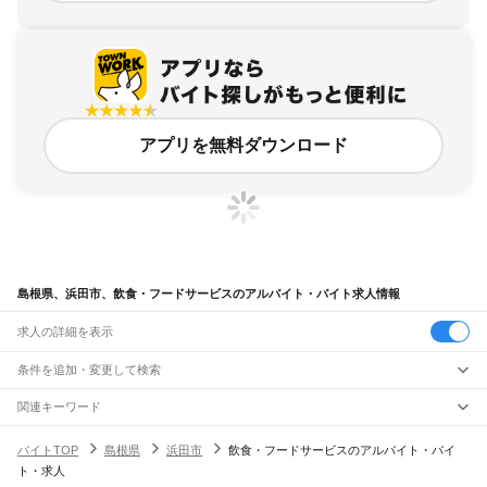
アプリを無料ダウンロード
島根県、浜田市、飲食・フードサービスのアルバイト・バイト求人情報
求人の詳細を表示
条件を追加・変更して検索
市区町村を追加・変更
関連キーワード
島根県 浜田市 飲食店
島根県 浜田市 居酒屋
島根県
駅を追加・変更
バイトTOP
島根県
浜田市
飲食・フードサービスのアルバイト・バイ
静岡県 島田市 飲食・フードサービス レストラン
島根県
すべて
ト・求人
島根県 大田市 飲食・フードサービス レストラン
松江市
浜田市
出雲市
益田市
大田市
安来市
江津市
雲南市
八束郡
仁多郡
飯石郡
職種を追加・変更
JR山陰本線(米子～益田)