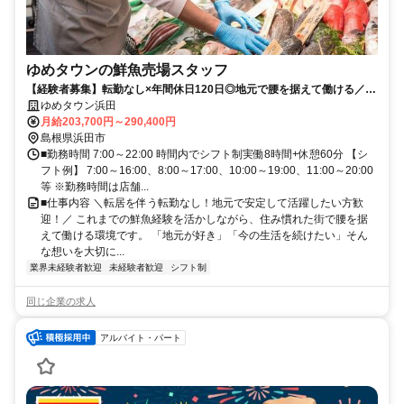
ゆめタウンの鮮魚売場スタッフ
【経験者募集】転勤なし×年間休日120日◎地元で腰を据えて働ける／市
場対応なし
ゆめタウン浜田
月給203,700円～290,400円
島根県浜田市
■勤務時間 7:00～22:00 時間内でシフト制実働8時間+休憩60分 【シ
フト例】 7:00～16:00、8:00～17:00、10:00～19:00、11:00～20:00
等 ※勤務時間は店舗...
■仕事内容 ＼転居を伴う転勤なし！地元で安定して活躍したい方歓
迎！／ これまでの鮮魚経験を活かしながら、住み慣れた街で腰を据
えて働ける環境です。 「地元が好き」「今の生活を続けたい」そん
な想いを大切に...
業界未経験者歓迎
未経験者歓迎
シフト制
同じ企業の求人
アルバイト・パート