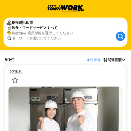
島根県
浜田市
飲食・フードサービスすべて
特徴/給与/雇用形態を選択してください
キーワードを選択してください
59件
条件保存
関連度順
契約社員