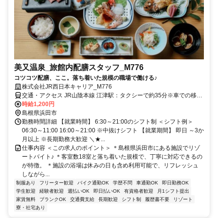
美又温泉_旅館内配膳スタッフ_M776
コツコツ配膳、ここ。落ち着いた規模の職場で働ける♪
株式会社JR西日本キャリア_M776
交通・アクセス JR山陰本線 江津駅：タクシーで約35分※車での移動
手段については直接お話いたします。
時給1,200円
島根県浜田市
勤務時間詳細 【就業時間】 6:30～21:00のシフト制 ＜シフト例＞
06:30～11:00 16:00～21:00 ※中抜けシフト 【就業期間】 即日 ～3か
月以上 ※長期勤務大歓迎 ＼★...
仕事内容 ＜この求人のポイント＞ ＊島根県浜田市にある施設でリゾ
ートバイト♪ ＊客室数18室と落ち着いた規模で、丁寧に対応できるの
が特徴。 ＊施設の浴場は休みの日も含め利用可能で、リフレッシュ
しながら...
制服あり
フリーター歓迎
バイク通勤OK
学歴不問
車通勤OK
即日勤務OK
学生歓迎
経験者歓迎
週払いOK
即日払いOK
有資格者歓迎
月1シフト提出
家賃無料
ブランクOK
交通費支給
長期歓迎
シフト制
履歴書不要
リゾート
寮・社宅あり