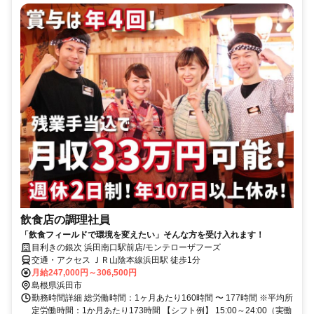
飲食店の調理社員
「飲食フィールドで環境を変えたい」そんな方を受け入れます！
目利きの銀次 浜田南口駅前店/モンテローザフーズ
交通・アクセス ＪＲ山陰本線浜田駅 徒歩1分
月給247,000円～306,500円
島根県浜田市
勤務時間詳細 総労働時間：1ヶ月あたり160時間 〜 177時間 ※平均所
定労働時間：1か月あたり173時間 【シフト例】 15:00～24:00（実働