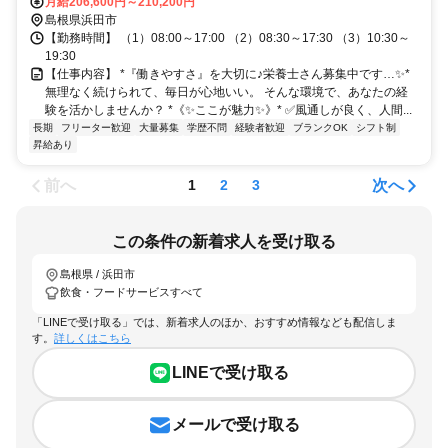
月給206,600円～210,200円
島根県浜田市
【勤務時間】 （1）08:00～17:00 （2）08:30～17:30 （3）10:30～
19:30
【仕事内容】 *『働きやすさ』を大切に♪栄養士さん募集中です…✨*
無理なく続けられて、毎日が心地いい。 そんな環境で、あなたの経
験を活かしませんか？ *《✨ここが魅力✨》* ✅️風通しが良く、人間...
長期
フリーター歓迎
大量募集
学歴不問
経験者歓迎
ブランクOK
シフト制
昇給あり
前へ
次へ
1
2
3
この条件の新着求人を受け取る
島根県 / 浜田市
飲食・フードサービスすべて
「LINEで受け取る」では、新着求人のほか、おすすめ情報なども配信しま
す。
詳しくはこちら
LINEで受け取る
メールで受け取る