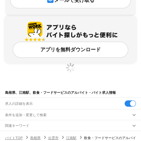
メールで受け取る
アプリを無料ダウンロード
島根県、江南駅、飲食・フードサービスのアルバイト・バイト求人情報
求人の詳細を表示
条件を追加・変更して検索
市区町村を追加・変更
関連キーワード
完全在宅ワーク 全国
シール貼り 在宅
現在地周辺
ガチャガチャ
犬カフェ
島根県
駅を追加・変更
バイトTOP
島根県
出雲市
江南駅
飲食・フードサービスのアルバイ
島根県
すべて