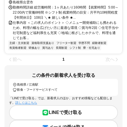
島根県出雲市
勤務時間詳細 総労働時間：1ヶ月あたり160時間 【就業時間】 5:00～
22:00内で実働8時間 ※シフト制 残業時間の目安：月平均10時間程度
【年間休日】 108日 ＼★ 嬉しい条件 ★...
仕事内容 ＜この求人のポイント＞ ◇メニュー開発補助にも携われる
ため、料理の幅を広げたい方に最適な環境 ◇賞与年2回 ◇住宅手当や
社宅制度など福利厚生も充実 ◇地域に根ざしたホテルで、料理を通
じてお客...
主婦・主夫歓迎
資格取得支援あり
フリーター歓迎
学歴不問
経験者歓迎
有資格者歓迎
研修あり
賞与あり
長期歓迎
シフト制
寮・社宅あり
前へ
次へ
1
この条件の新着求人を受け取る
島根県 / 江南駅
飲食・フードサービスすべて
「LINEで受け取る」では、新着求人のほか、おすすめ情報なども配信しま
す。
詳しくはこちら
LINEで受け取る