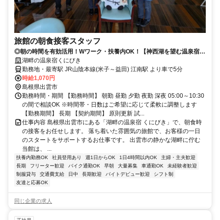
旅館の朝食接客スタッフ
◎朝の時間を有効活用！Wワーク・扶養内OK！【神西湖を望む温泉宿】
週1日～勤務可
湖畔の温泉宿くにびき
勤務地・最寄駅 JR山陰本線(米子～益田) 江南駅 より車で5分
時給1,070円
島根県出雲市
勤務時間・期間 【勤務時間】 朝勤 昼勤 夕勤 夜勤 深夜 05:00～10:30
の間で相談OK ※時間帯・日数はご希望に応じて柔軟に調整します
【勤務期間】 長期 【契約期間】 原則更新 試...
仕事内容 島根県出雲市にある「湖畔の温泉宿 くにびき」で、朝食時
の接客をお任せします。 落ち着いた雰囲気の旅館で、お客様の一日
のスタートをサポートするお仕事です。 出雲市の静かな湖畔に佇む
当館は、 ...
扶養内勤務OK
社員登用あり
週1日からOK
1日4時間以内OK
主婦・主夫歓迎
長期
フリーター歓迎
バイク通勤OK
早朝
大量募集
車通勤OK
未経験者歓迎
制服貸与
交通費支給
日中
長期歓迎
バイトデビュー歓迎
シフト制
友達と応募OK
同じ企業の求人