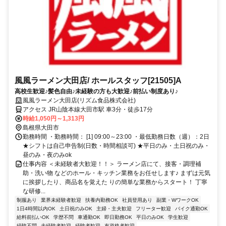
風風ラーメン大田店/ ホールスタッフ[21505]A
高校生歓迎♪髪色自由♪未経験の方も大歓迎♪前払い制度あり♪
風風ラーメン大田店(リズム食品株式会社)
アクセス JR山陰本線大田市駅 車3分・徒歩17分
時給1,050円～1,313円
島根県大田市
勤務時間 ・勤務時間： [1] 09:00～23:00 ・最低勤務日数（週）：2日
★シフトは自己申告制(日数・時間相談可) ★平日のみ・土日祝のみ・
昼のみ・夜のみok
仕事内容 ＜未経験者大歓迎！！＞ ラーメン店にて、接客・調理補
助・洗い物 などのホール・キッチン業務をお任せします♪ まずは元気
に挨拶したり、商品名を覚えた りの簡単な業務からスタート！ 丁寧
な研修...
制服あり
業界未経験者歓迎
扶養内勤務OK
社員登用あり
副業・WワークOK
1日4時間以内OK
土日祝のみOK
主婦・主夫歓迎
フリーター歓迎
バイク通勤OK
給料前払いOK
学歴不問
車通勤OK
即日勤務OK
平日のみOK
学生歓迎
経験不問
未経験者歓迎
経験者歓迎
有資格者歓迎