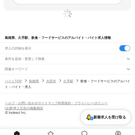
島根県、久手駅、飲食・フードサービスのアルバイト・バイト求人情報
求人の詳細を表示
条件を追加・変更して検索
市区町村を追加・変更
関連キーワード
完全在宅ワーク 全国
シール貼り 在宅
現在地周辺
ガチャガチャ
犬カフェ
島根県
駅を追加・変更
バイトTOP
島根県
大田市
久手駅
飲食・フードサービスのアルバイ
島根県
すべて
ト・バイト・求人
松江市
浜田市
出雲市
益田市
大田市
安来市
江津市
雲南市
八束郡
仁多郡
飯石郡
職種を追加・変更
JR山陰本線(米子～益田)
簸川郡
邑智郡
鹿足郡
隠岐郡
安来駅
荒島駅
揖屋駅
東松江駅
松江駅
乃木駅
玉造温泉駅
来待駅
宍道駅
荘原駅
直江駅
飲食・フードサービス
特徴を追加・変更
西出雲駅
出雲神西駅
江南駅
小田駅
田儀駅
波根駅
久手駅
大田市駅
静間駅
五十猛駅
飲食・フードサービス
すべて
ヘルプ・お問い合わせ
サイトマップ
利用規約・プライバシーポリシー
仁万駅
馬路駅
湯里駅
温泉津駅
石見福光駅
黒松駅
浅利駅
江津駅
都野津駅
敬川駅
ホールスタッフ
キッチンスタッフ
皿洗い・洗い場
精肉・鮮魚加工
給食調理
人気
[企業]求人広告の掲載相談
波子駅
久代駅
下府駅
浜田駅
西浜田駅
周布駅
折居駅
三保三隅駅
岡見駅
鎌手駅
雇用形態を追加・変更
パン屋（ベーカリー）
フードカウンター販売員
バー（BAR）・バーテンダー
日払いOK
高校生歓迎
学生歓迎
深夜の仕事
髪型・髪色自由
ひげOK
ネイルOK
石見津田駅
益田駅
飲食店補助（開店・閉店準備）
飲食店（店長・マネージャー）
新着求人を受け取る
ピアスOK
アルバイト・パート
履歴書不要
オープニングスタッフ
留学生・外国人活躍中
都道府県を変更
営業・販売
勤務期間
正社員
JR山陰本線(益田～下関)
営業・販売
すべて
短期
契約社員
単発・1日OK
長期
期間限定（春夏冬休み等）
益田駅
戸田小浜駅
飯浦駅
営業
テレフォンアポインター（テレアポ）
ルートセールス
コンビニ
シフト
派遣社員