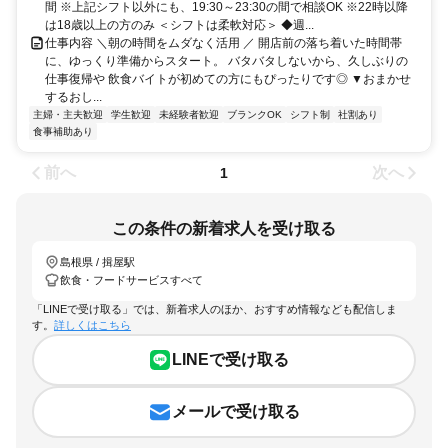
間 ※上記シフト以外にも、19:30～23:30の間で相談OK ※22時以降
は18歳以上の方のみ ＜シフトは柔軟対応＞ ◆週...
仕事内容 ＼朝の時間をムダなく活用 ／ 開店前の落ち着いた時間帯
に、ゆっくり準備からスタート。 バタバタしないから、久しぶりの
仕事復帰や 飲食バイトが初めての方にもぴったりです◎ ▼おまかせ
するおし...
主婦・主夫歓迎
学生歓迎
未経験者歓迎
ブランクOK
シフト制
社割あり
食事補助あり
前へ
次へ
1
この条件の新着求人を受け取る
島根県 / 揖屋駅
飲食・フードサービスすべて
「LINEで受け取る」では、新着求人のほか、おすすめ情報なども配信しま
す。
詳しくはこちら
LINEで受け取る
メールで受け取る