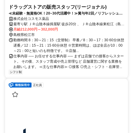
ドラッグストアの販売スタッフ(リージョナル)
≪未経験・無資格OK！20~30代活躍中！≫賞与年2回／リフレッシュ休
暇取得率100％／研修制度充実
株式会社コスモス薬品
最寄り駅 ＪＲ山陰本線揖屋駅 徒歩20分 、 ＪＲ山陰本線東松江（島根
県）駅 徒歩28分 、 ＪＲ山陰本線荒島駅 徒歩90分
月給212,000円～302,000円
島根県松江市
勤務時間 8：30～21：15（交替制） 早番／8：30～17：30 60分休憩
遅番／12：15～21：15 60分休憩 ※営業時間は、ほぼ全店が10：00
～21：00と短いのも特徴です。 ※店舗...
仕事内容 ── お任せする仕事内容 ── まずは店舗での接客からスター
ト。 その後、スタッフ育成や売上管理など 店舗運営に関する業務を
お願いします。 ≪主な仕事内容≫ ◎接客 ◎売上・シフト・在庫管...
シフト制
正社員