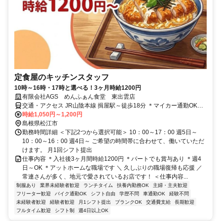
定食屋のキッチンスタッフ
10時～16時・17時と選べる！3ヶ月時給1200円
有限会社AGS めんふぁん食堂 東出雲店
交通・アクセス JR山陰本線 揖屋駅～徒歩18分 ＊マイカー通勤OK・
無料駐車場完備（面接時も可）
時給1,050円～1,200円
島根県松江市
勤務時間詳細 ＜下記2つから選択可能＞ 10：00～17：00 週5日～
10：00～16：00 週4日～ ご希望の時間帯に合わせて、働いていただ
けます。 月1回シフト提出
仕事内容 ＊入社後3ヶ月間時給1200円 ＊パートでも賞与あり ＊週4
日～OK ＊アットホームな職場です ＼ 久しぶりの職場復帰も応援 ／
常連さんが多く、地元で愛されているお店です！ ＜仕事内容...
制服あり
業界未経験者歓迎
ランチタイム
扶養内勤務OK
主婦・主夫歓迎
フリーター歓迎
バイク通勤OK
シフト自由
学歴不問
車通勤OK
経験不問
未経験者歓迎
経験者歓迎
月1シフト提出
ブランクOK
交通費支給
長期歓迎
フルタイム歓迎
シフト制
週4日以上OK