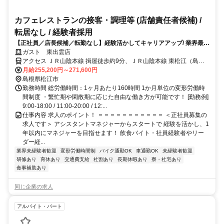
カフェレストランの接客・調理等 (店舗責任者候補) /
転居なし / 経験者採用
【正社員／店長候補／転勤なし】経験活かしてキャリアアップ/ 業界最大
級の昇給・賞与で還元/ 研修充実
ガスト 東出雲店
アクセス ＪＲ山陰本線 揖屋徒歩約9分、ＪＲ山陰本線 東松江（島根
県）徒歩約47分、ＪＲ山陰本線 荒島徒歩約74分 JR揖屋駅徒歩9分
月給255,200円～271,600円
島根県松江市
勤務時間 総労働時間：1ヶ月あたり160時間 1か月単位の変形労働時
間制度 ・繁忙期や閑散期に応じた自由な働き方が可能です！ [勤務例]
9:00-18:00 / 11:00-20:00 / 12:...
仕事内容 求人のポイント！ ＝＝＝＝＝＝＝＝＝＝＝ ＜正社員募集の
求人です＞ アシスタントマネジャーからスタートで 経験を活かし、1
年以内にマネジャーを目指せます！ 飲食バイト・社員経験者やリー
ダー経...
業界未経験者歓迎
変形労働時間制
バイク通勤OK
車通勤OK
未経験者歓迎
研修あり
育休あり
交通費支給
社割あり
長期休暇あり
寮・社宅あり
食事補助あり
同じ企業の求人
アルバイト・パート