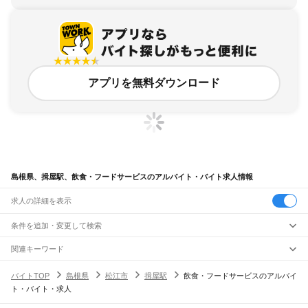
アプリを無料ダウンロード
島根県、揖屋駅、飲食・フードサービスのアルバイト・バイト求人情報
求人の詳細を表示
条件を追加・変更して検索
市区町村を追加・変更
関連キーワード
完全在宅ワーク 全国
シール貼り 在宅
現在地周辺
ガチャガチャ
犬カフェ
島根県
駅を追加・変更
バイトTOP
島根県
松江市
揖屋駅
飲食・フードサービスのアルバイ
島根県
すべて
ト・バイト・求人
松江市
浜田市
出雲市
益田市
大田市
安来市
江津市
雲南市
八束郡
仁多郡
飯石郡
職種を追加・変更
JR山陰本線(米子～益田)
簸川郡
邑智郡
鹿足郡
隠岐郡