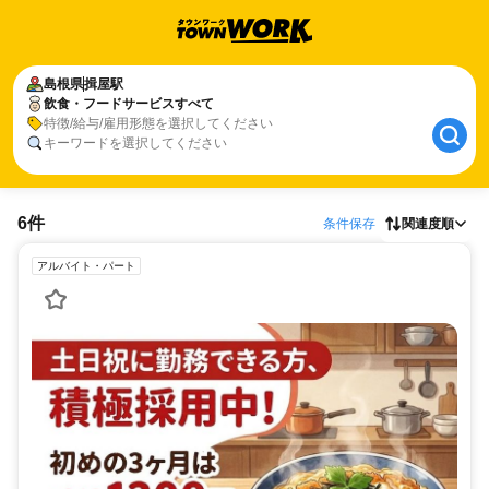
島根県
揖屋駅
飲食・フードサービスすべて
特徴/給与/雇用形態を選択してください
キーワードを選択してください
6件
条件保存
関連度順
アルバイト・パート