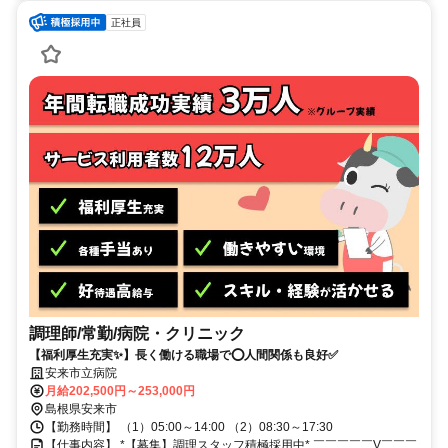
正社員
調理師/常勤/病院・クリニック
【福利厚生充実✨】長く働ける職場で⭕️人間関係も良好✅️
安来市立病院
月給202,500円～253,000円
島根県安来市
【勤務時間】 （1）05:00～14:00 （2）08:30～17:30
【仕事内容】 *【募集】調理スタッフ積極採用中* ￣￣￣￣￣V￣￣￣