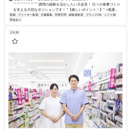
￣￣￣￣￣￣￣ 調理の経験を活かしたい方必見！ 日々の食事づくり
を支える大切なポジションです！ *【嬉しいポイント！】* ⭐️風通...
長期
フリーター歓迎
大量募集
学歴不問
経験者歓迎
ブランクOK
シフト制
昇給あり
正社員