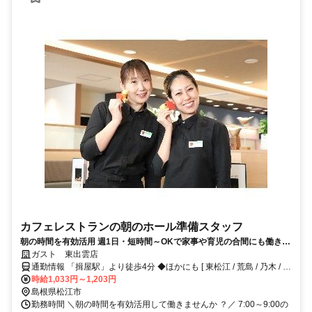
カフェレストランの朝のホール準備スタッフ
朝の時間を有効活用 週1日・短時間～OKで家事や育児の合間にも働きや
すい 常連さんも多く、落ち着いた雰囲気のガストで未経験から安心スタ
ガスト 東出雲店
ート
通勤情報 「揖屋駅」より徒歩4分 ◆ほかにも [ 東松江 / 荒島 / 乃木 / 揖
屋 ] からも車で3～15分程度!!※自転車 / 車 / バイク通勤OK
時給1,033円～1,203円
島根県松江市
勤務時間 ＼朝の時間を有効活用して働きませんか ？／ 7:00～9:00の