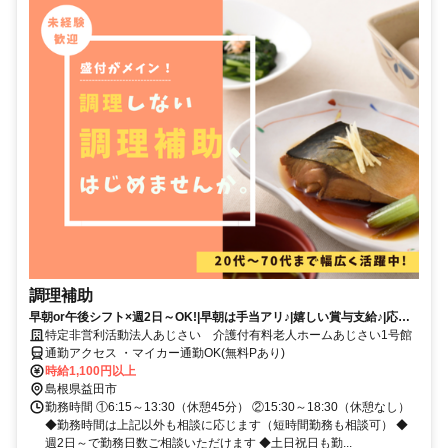
調理補助
早朝or午後シフト×週2日～OK!|早朝は手当アリ♪|嬉しい賞与支給♪|応募
後は来社不要!電話面談OK!|年齢・経験・資格不問OK!|キッチンスタッフ
特定非営利活動法人あじさい 介護付有料老人ホームあじさい1号館
(調理補助)|パート・アルバイト|島根県益田市津田町
通勤アクセス ・マイカー通勤OK(無料Pあり)
時給1,100円以上
島根県益田市
勤務時間 ①6:15～13:30（休憩45分） ②15:30～18:30（休憩なし）
◆勤務時間は上記以外も相談に応じます（短時間勤務も相談可） ◆
週2日～で勤務日数ご相談いただけます ◆土日祝日も勤...