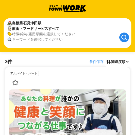
島根県
石見津田駅
飲食・フードサービスすべて
特徴/給与/雇用形態を選択してください
キーワードを選択してください
3件
条件保存
関連度順
アルバイト・パート