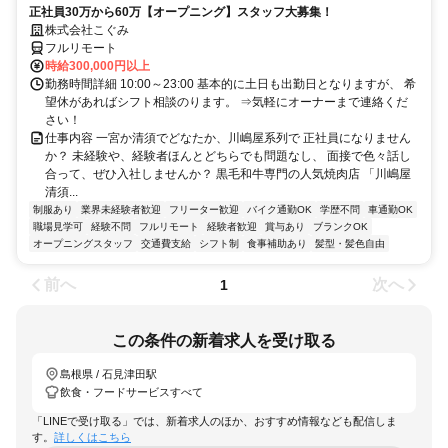
正社員30万から60万【オープニング】スタッフ大募集！
株式会社こぐみ
フルリモート
時給300,000円以上
勤務時間詳細 10:00～23:00 基本的に土日も出勤日となりますが、 希
望休があればシフト相談のります。 ⇒気軽にオーナーまで連絡くだ
さい！
仕事内容 一宮か清須でどなたか、川嶋屋系列で 正社員になりません
か？ 未経験や、経験者ほんとどちらでも問題なし、 面接で色々話し
合って、ぜひ入社しませんか？ 黒毛和牛専門の人気焼肉店 「川嶋屋
清須...
制服あり
業界未経験者歓迎
フリーター歓迎
バイク通勤OK
学歴不問
車通勤OK
職場見学可
経験不問
フルリモート
経験者歓迎
賞与あり
ブランクOK
オープニングスタッフ
交通費支給
シフト制
食事補助あり
髪型・髪色自由
前へ
次へ
1
この条件の新着求人を受け取る
島根県 / 石見津田駅
飲食・フードサービスすべて
「LINEで受け取る」では、新着求人のほか、おすすめ情報なども配信しま
す。
詳しくはこちら