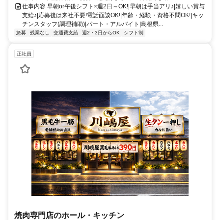
仕事内容 早朝or午後シフト×週2日～OK!|早朝は手当アリ♪|嬉しい賞与
支給♪|応募後は来社不要!電話面談OK!|年齢・経験・資格不問OK!|キッ
チンスタッフ(調理補助)|パート・アルバイト|島根県...
急募
残業なし
交通費支給
週2・3日からOK
シフト制
正社員
焼肉専門店のホール・キッチン