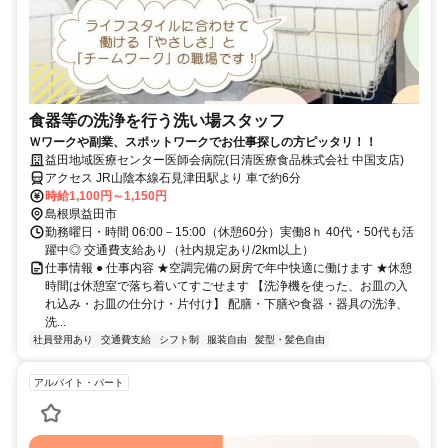
食器等の洗浄を行う洗い場スタッフ
Ｗワークや副業、スポットワークでお仕事探しの方ピッタリ！！
益田地域医療センター医師会病院(日清医療食品株式会社 中国支店)
アクセス JR山陰本線石見津田駅より 車で約6分
時給1,100円～1,150円
島根県益田市
勤務曜日・時間 06:00－15:00（休憩60分）実働8ｈ 40代・50代も活
躍中◎ 交通費支給あり（社内規定あり/2km以上）
仕事情報 ● 仕事内容 ★空調完備の厨房で年中快適に働けます ★休憩
時間は休憩室で落ち着いてすごせます 【洗浄機を使った、お皿の入
れ込み・お皿の仕分け・片付け】 配膳・下膳や食器・器具の洗浄、
洗...
社員登用あり
交通費支給
シフト制
服装自由
髪型・髪色自由
アルバイト・パート