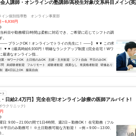
会人講師・オンラインの塾講師/高校生対象/文系科目メイン(
ライン個別指導塾 オンライン事業部
円～6,930円
ト
担当科目や勤務曜日/時間は柔軟に対応でき、ご希望に応じてシフトの調
す。
【―― ブランクOK！オンラインでトライの先生に！ ――】 ▼▼ この求
T！ ▼▼ □最高時給6,930円！明確なランクアップ制度 □完全在宅！Wワ
最適なオンライン指...
副業・WワークOK
土日祝のみOK
主婦・主夫歓迎
シフト自由
平日のみOK
不問
未経験者歓迎
フルリモート
経験者歓迎
残業なし
有資格者歓迎
研修あり
制
週4日以上OK
服装自由
ート
・日給2.4万円】完全在宅!オンライン診療の医師アルバイト!
c(ヨボウクリニック)
0円
ト
日: 9:00～21:00の間で1日4時間、週2日～勤務OK！ 在宅勤務（フル
※平日のみ勤務可！ ※土日勤務可能な方歓迎！ ＜例＞9:00～13:00、
...