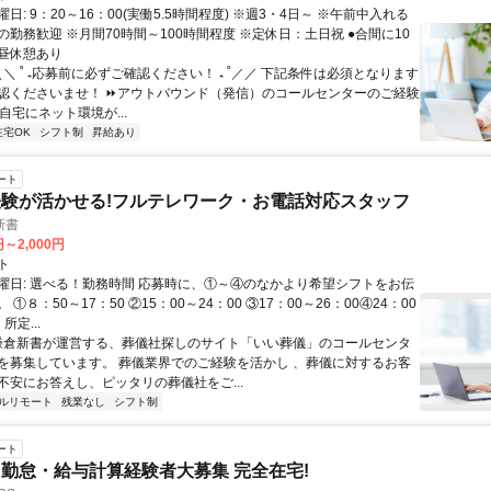
日: 9：20～16：00(実働5.5時間程度) ※週3・4日～ ※午前中入れる
勤務歓迎 ※月間70時間～100時間程度 ※定休日：土日祝 ●合間に10
昼休憩あり
＼＼ ˚ ₊応募前に必ずご確認ください！ ₊ ˚／／ 下記条件は必須となります
認くださいませ！ ⏩アウトバウンド（発信）のコールセンターのご経験
自宅にネット環境が...
在宅OK
シフト制
昇給あり
ート
験が活かせる!フルテレワーク・お電話対応スタッフ
新書
円～2,000円
ト
曜日: 選べる！勤務時間 応募時に、①～④のなかより希望シフトをお伝
①８：50～17：50 ②15：00～24：00 ③17：00～26：00④24：00
所定...
 鎌倉新書が運営する、葬儀社探しのサイト「いい葬儀」のコールセンタ
を募集しています。 葬儀業界でのご経験を活かし 、葬儀に対するお客
不安にお答えし、ピッタリの葬儀社をご...
ルリモート
残業なし
シフト制
ート
勤怠・給与計算経験者大募集 完全在宅!