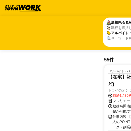
島根県
島根県
石見
石見
職種を選択
アルバイト
アルバイト
キーワード
55件
アルバイト・パ
【在宅】社
ど)
トライのオン
時給1,430
フルリモー
勤務時間 
整が可能で
仕事内容 
人のPOIN
ーク・副業に