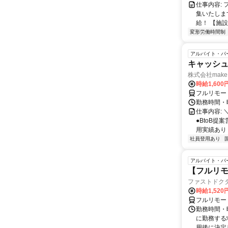
仕事内容:
集いたしま
給！ 【施設
変形労働時間制
アルバイト・パ
キャッシュ
株式会社make 
時給1,60
フルリモー
勤務時間・曜
仕事内容: 
●BtoB
用実績あり ◇
社員登用あり
アルバイト・パ
【フルリモ
ファストドク
時給1,52
フルリモー
勤務時間・
に勤務する
用後に決定し