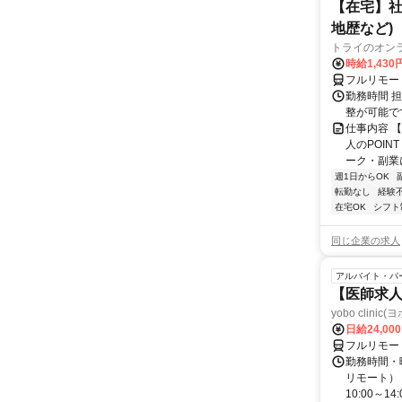
【在宅】社
地歴など)
トライのオン
時給1,430
フルリモー
勤務時間 
整が可能で
仕事内容 
人のPOIN
ーク・副業に
週1日からOK
転勤なし
経験
在宅OK
シフト
同じ企業の求人
アルバイト・パ
【医師求人
yobo clini
日給24,00
フルリモー
勤務時間・曜
リモート） 
10:00～14:0