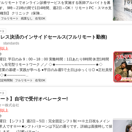
 フルリモートでオンライン診療サービスを実施する医師アルバイトを募
す。 9時～21時の間で1日4時間、週2日～OK！ リモートPC・スマホ支
種別】 クリニック（保険...
フルリモート
残業なし
在宅OK
ート
レス決済のインサイドセールス(フルリモート勤務)
standards
0円以上
ト
日: 平日のみ 9：00～18：00 実働時間：1日あたり8時間 休憩1時間
＼＼在宅型リモートワーク ／／ ◇★───────────────★◇
提案営業の基礎～実践が学べる ●平日のみ週5で土日はゆっくり◎ ●正社員登
★───────...
固定時間制
フルリモート
在宅OK
ート
ート】自宅で受付オペレーター!
ター株式会社
0円以上
ト
曜日: 【シフト】 週2日～5日：完全固定シフト制 <<※土日祝をメイン
求人です※>> ■シフトパターンは下記の通りです。詳細は面接時して採
ます。 （記載パターン...