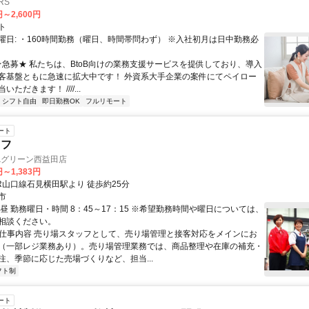
RS
円～2,600円
ト
曜日: ・160時間勤務（曜日、時間帯問わず） ※入社初月は日中勤務必
 ★急募★ 私たちは、BtoB向けの業務支援サービスを提供しており、導入
客基盤ともに急速に拡大中です！ 外資系大手企業の案件にてペイロー
ただきます！ ////...
シフト自由
即日勤務OK
フルリモート
ート
ッフ
&グリーン西益田店
円～1,383円
R山口線石見横田駅より 徒歩約25分
市
昼 勤務曜日・時間 8：45～17：15 ※希望勤務時間や曜日については、
相談ください。
● 仕事内容 売り場スタッフとして、売り場管理と接客対応をメインにお
（一部レジ業務あり）。売り場管理業務では、商品整理や在庫の補充・
注、季節に応じた売場づくりなど、担当...
フト制
ート