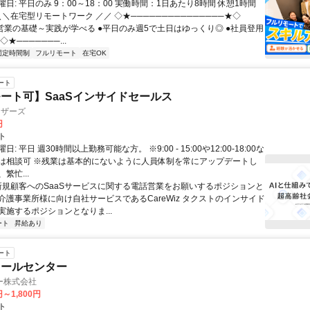
日: 平日のみ 9：00～18：00 実働時間：1日あたり8時間 休憩1時間
＼＼在宅型リモートワーク ／／ ◇★───────────────★◇
提案営業の基礎～実践が学べる ●平日のみ週5で土日はゆっくり◎ ●社員登用
★───────...
固定時間制
フルリモート
在宅OK
ート
ート可】SaaSインサイドセールス
ィザーズ
円
ト
: 平日 週30時間以上勤務可能な方。 ※9:00 - 15:00や12:00-18:00な
は相談可 ※残業は基本的にないように人員体制を常にアップデートし
繁忙...
 新規顧客へのSaaSサービスに関する電話営業をお願いするポジションと
介護事業所様に向け自社サービスであるCareWiz タクストのインサイド
実施するポジションとなりま...
ート
昇給あり
ート
コールセンター
ー株式会社
円～1,800円
ト