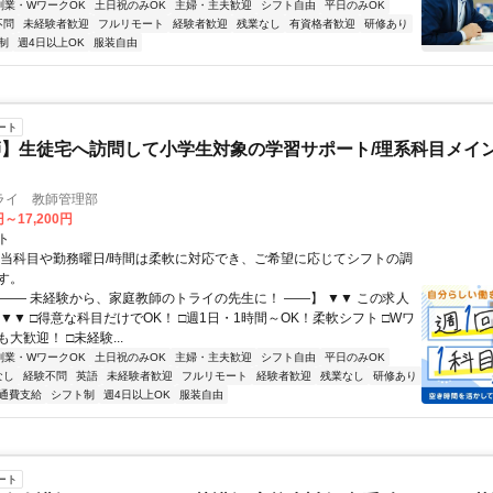
副業・WワークOK
土日祝のみOK
主婦・主夫歓迎
シフト自由
平日のみOK
不問
未経験者歓迎
フルリモート
経験者歓迎
残業なし
有資格者歓迎
研修あり
制
週4日以上OK
服装自由
ート
】生徒宅へ訪問して小学生対象の学習サポート/理系科目メイン
ライ 教師管理部
円～17,200円
ト
担当科目や勤務曜日/時間は柔軟に対応でき、ご希望に応じてシフトの調
す。
【―― 未経験から、家庭教師のトライの先生に！ ――】 ▼▼ この求人
！ ▼▼ □得意な科目だけでOK！ □週1日・1時間～OK！柔軟シフト □Wワ
大歓迎！ □未経験...
副業・WワークOK
土日祝のみOK
主婦・主夫歓迎
シフト自由
平日のみOK
なし
経験不問
英語
未経験者歓迎
フルリモート
経験者歓迎
残業なし
研修あり
通費支給
シフト制
週4日以上OK
服装自由
ート