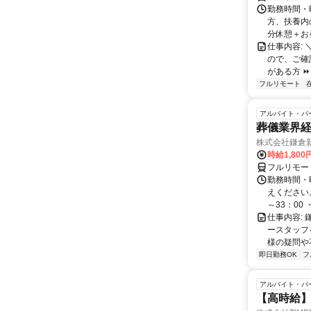
勤務時間・曜
方、扶養内の
分休憩＋お
仕事内容: 
ので、ご確
がある方 ⏩
フルリモート
アルバイト・パ
葬儀業界経
株式会社鎌倉
時給1,800
フルリモー
勤務時間・
えください。 
～33：00 ・
仕事内容:
ースタッフ
様の疑問や
即日勤務OK
フ
アルバイト・パ
【高時給】