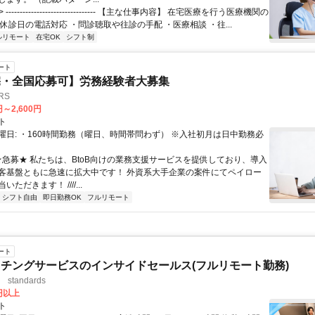
 -------------------------------- 【主な仕事内容】 在宅医療を行う医療機関の
休診日の電話対応 ・問診聴取や往診の手配 ・医療相談 ・往...
ルリモート
在宅OK
シフト制
ート
宅・全国応募可】労務経験者大募集
RS
円～2,600円
ト
曜日: ・160時間勤務（曜日、時間帯問わず） ※入社初月は日中勤務必
 ★急募★ 私たちは、BtoB向けの業務支援サービスを提供しており、導入
客基盤ともに急速に拡大中です！ 外資系大手企業の案件にてペイロー
ただきます！ ////...
シフト自由
即日勤務OK
フルリモート
ート
チングサービスのインサイドセールス(フルリモート勤務)
standards
0円以上
ト