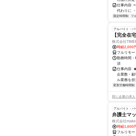
仕事内容: >>
代わりに ・
固定時間制
フ
アルバイト・パ
【完全在
株式会社TIME
時給2,000
フルリモー
勤務時間・
須
仕事内容:
企業数・顧
ル業務を担当い
変形労働時間制
同じ企業の求人
アルバイト・パ
弁護士マッ
株式会社make 
時給1,60
フルリモー