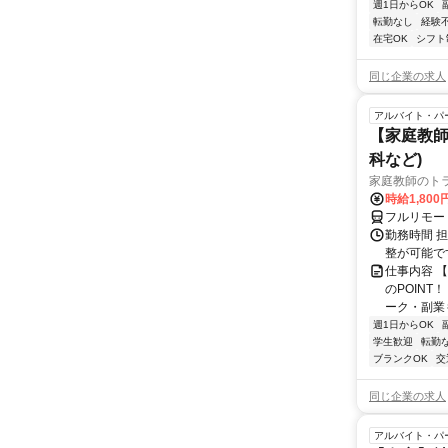
週1日からOK
転勤なし
経験
在宅OK
シフト
同じ企業の求人
アルバイト・パ
【家庭教師
科など)
家庭教師のト
時給1,800
フルリモー
勤務時間 
整が可能で
仕事内容 
のPOINT
ーク・副業も
週1日からOK
学生歓迎
転勤
ブランクOK
交
同じ企業の求人
アルバイト・パ