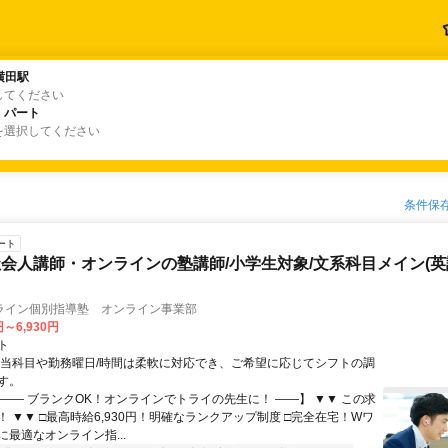
横田駅
横田駅
してください
・パート
・パート
を選択してください
条件保
ート
会人講師・オンラインの塾講師/小学生対象/文系科目メイン(
ライン個別指導塾 オンライン事業部
円～6,930円
ト
担当科目や勤務曜日/時間は柔軟に対応でき、ご希望に応じてシフトの調
す。
【―― ブランクOK！オンラインでトライの先生に！ ――】 ▼▼ この求
T！ ▼▼ □最高時給6,930円！明確なランクアップ制度 □完全在宅！Wワ
最適なオンライン指...