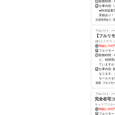
勤務時間・曜
仕事内容: 
●BtoB
実績あり！ ◇
社員登用あり
アルバイト・パ
【フルリモ
(株)エクサウ
時給1,700
フルリモー
勤務時間・曜日
ど。時間帯
ていますが、
仕事内容:
なります。
セールスを
急募
フルリモ
アルバイト・パ
完全在宅
キャリアクル
時給1,400
フルリモー