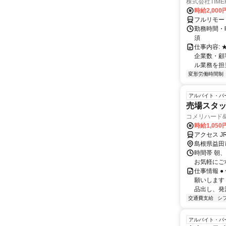
株式会社TIME
時給2,000
フルリモー
勤務時間・
須
仕事内容:
企業数・顧
ル業務を担当い
変形労働時間制
アルバイト・パ
売場スタ
コメリハード
時給1,050
アクセス J
島根県益田
時間帯 朝、
お気軽にご
仕事情報 
願いします
品出し、発
交通費支給
シ
アルバイト・パ