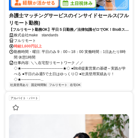
弁護士マッチングサービスのインサイドセールス(フル
リモート勤務)
【フルリモート勤務OK】平日５日勤務／法律知識ゼロでOK！BtoBスキ
ルが身につく営業職
株式会社make standards
フルリモート
時給1,600円以上
勤務時間・曜日: 平日のみ 9：00～18：00 実働時間：1日あたり8時
間 休憩1時間
仕事内容: ＼＼在宅型リモートワーク ／／
◇★───────────────★◇ ●BtoB提案営業の基礎～実践が学
べる ●平日のみ週5で土日はゆっくり◎ ●社員登用実績あり！
◇★───────...
社員登用あり
固定時間制
フルリモート
在宅OK
アルバイト・パート