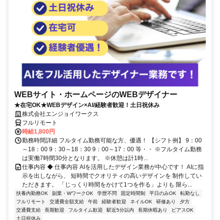
WEBサイト・ホームページのWEBデザイナー
★在宅OK★WEBデザイン×AI/経験者歓迎！土日祝休み
株式会社エンジョイワークス
フルリモート
時給1,800円
勤務時間詳細 フルタイム勤務可能な方、優遇！ 【シフト例】 9：00
～18：00 9：30～18：30 9：00～17：00 等・・ ※フルタイム勤務
は実働7時間30分となります。 ※休憩は計1時...
仕事内容 ◆ 仕事内容 AIを活用したデザイン業務が中心です！ AIに指
示を出しながら、 短時間でクオリティの高いデザインを 制作してい
ただきます。 「じっくり時間をかけて1つを作る」よりも 限ら...
扶養内勤務OK
副業・WワークOK
学歴不問
固定時間制
平日のみOK
転勤なし
フルリモート
交通費全額支給
午前
経験者歓迎
ネイルOK
研修あり
夕方
交通費支給
長期歓迎
フルタイム歓迎
駅近5分以内
長期休暇あり
ピアスOK
土日祝休み