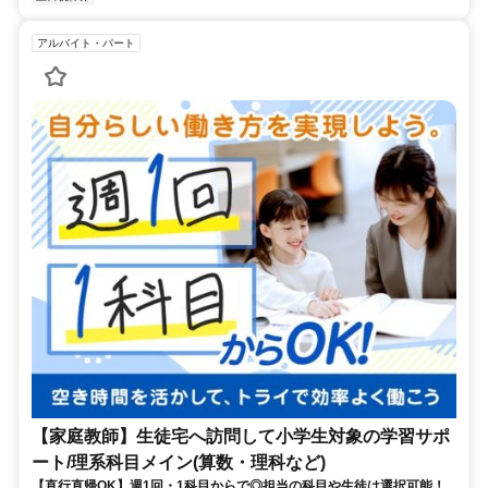
アルバイト・パート
【家庭教師】生徒宅へ訪問して小学生対象の学習サポ
ート/理系科目メイン(算数・理科など)
【直行直帰OK】週1回・1科目からで◎担当の科目や生徒は選択可能！