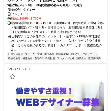
電話対応メイン/週5日8時間勤務/応募から最短2日で内定
株式会社タイミー
フルリモート
時給1,300円～1,700円
勤務時間詳細 10：00～19：00 ※実働8時間、休憩1時間 ※週5日勤務
・曜日固定シフト制 ※月～日曜日のうち、週5日勤務 ※希望休は月2
日まで提出OK 入社日から2ヶ月間 初期研修がござい...
仕事内容 【このお仕事のポイント！】 ・基本10〜19時の時間固定 ・
みんなが知ってる企業で安心して働ける ・入社初日から完全在宅勤
務 【こんな経験のある方、歓迎】 ・カスタマーサポート業務経験の
あ...
社員登用あり
フリーター歓迎
学歴不問
固定時間制
転勤なし
フルリモート
経験者歓迎
研修あり
在宅OK
長期歓迎
フルタイム歓迎
服装自由
履歴書不要
アルバイト・パート