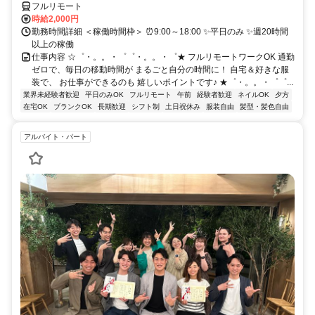
フルリモート
時給2,000円
勤務時間詳細 ＜稼働時間枠＞ ⏰9:00～18:00 ✨平日のみ ✨週20時間
以上の稼働
仕事内容 ☆゜・。。・゜゜・。。・゜★ フルリモートワークOK 通勤
ゼロで、毎日の移動時間が まるごと自分の時間に！ 自宅＆好きな服
装で、 お仕事ができるのも 嬉しいポイントです♪ ★゜・。。・゜゜...
業界未経験者歓迎
平日のみOK
フルリモート
午前
経験者歓迎
ネイルOK
夕方
在宅OK
ブランクOK
長期歓迎
シフト制
土日祝休み
服装自由
髪型・髪色自由
アルバイト・パート