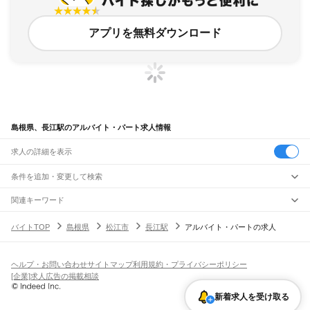
アプリを無料ダウンロード
島根県、長江駅のアルバイト・パート求人情報
求人の詳細を表示
条件を追加・変更して検索
市区町村を追加・変更
関連キーワード
完全在宅ワーク 全国
シール貼り 在宅
現在地周辺
ガチャガチャ
犬カフェ
島根県
駅を追加・変更
バイトTOP
島根県
松江市
長江駅
アルバイト・パートの求人
島根県
すべて
松江市
浜田市
出雲市
益田市
大田市
安来市
江津市
雲南市
八束郡
仁多郡
飯石郡
職種を追加・変更
JR山陰本線(米子～益田)
簸川郡
邑智郡
鹿足郡
隠岐郡
安来駅
荒島駅
揖屋駅
東松江駅
松江駅
乃木駅
玉造温泉駅
来待駅
宍道駅
荘原駅
直江駅
飲食・フードサービス
ヘルプ・お問い合わせ
サイトマップ
利用規約・プライバシーポリシー
特徴を追加・変更
西出雲駅
出雲神西駅
江南駅
小田駅
田儀駅
波根駅
久手駅
大田市駅
静間駅
五十猛駅
飲食・フードサービス
すべて
[企業]求人広告の掲載相談
仁万駅
馬路駅
湯里駅
温泉津駅
石見福光駅
黒松駅
浅利駅
江津駅
都野津駅
敬川駅
ホールスタッフ
キッチンスタッフ
皿洗い・洗い場
精肉・鮮魚加工
給食調理
人気
波子駅
久代駅
下府駅
浜田駅
西浜田駅
周布駅
折居駅
三保三隅駅
岡見駅
鎌手駅
雇用形態を追加・変更
新着求人を受け取る
パン屋（ベーカリー）
フードカウンター販売員
バー（BAR）・バーテンダー
日払いOK
高校生歓迎
学生歓迎
深夜の仕事
髪型・髪色自由
ひげOK
ネイルOK
石見津田駅
益田駅
飲食店補助（開店・閉店準備）
飲食店（店長・マネージャー）