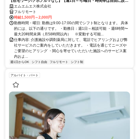
【在宅ワーク/アポノルマなし】【週1日～可/曜日・時間帯は自由に設定
可】介護福祉業界へのテレフォン業務（主にヒアリング、商品案内）
エムエムエス株式会社
フルリモート
時給1,500円～2,000円
勤務時間・曜日: 勤務は9:00-17:00の間でシフト制となります。 具体
的には、以下の通りです。 ・勤務日：週1日～相談可能 ・週6時間〜
最大20時間未満（月58時間以内） ※変動する可能...
仕事内容: 介護施設や調剤薬局に対して、電話でヒアリングおよび弊
社サービスのご案内をしていただきます。 ・電話を通じてニーズや
ご要望のヒアリング ・関心を寄せていただいた施設へのサービス案
内およ...
週1日からOK
シフト自由
フルリモート
シフト制
アルバイト・パート