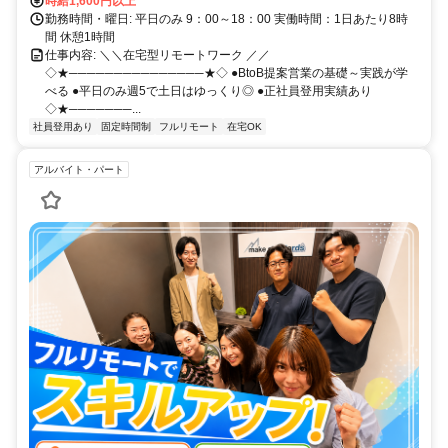
時給1,600円以上
勤務時間・曜日: 平日のみ 9：00～18：00 実働時間：1日あたり8時
間 休憩1時間
仕事内容: ＼＼在宅型リモートワーク ／／
◇★───────────────★◇ ●BtoB提案営業の基礎～実践が学
べる ●平日のみ週5で土日はゆっくり◎ ●正社員登用実績あり
◇★───────...
社員登用あり
固定時間制
フルリモート
在宅OK
アルバイト・パート