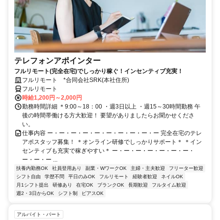
テレフォンアポインター
フルリモート(完全在宅)でしっかり稼ぐ！インセンティブ充実！
フルリモート *合同会社SRK(本社住所)
フルリモート
時給1,200円～2,000円
勤務時間詳細 ＊9:00～18：00 ・週3日以上 ・週15～30時間勤務 午
後の時間帯働ける方大歓迎！ 要望がありましたらお聞かせくださ
い。
仕事内容 ー・ー・ー・ー・ー・ー・ー・ー・ー・ー 完全在宅のテレ
アポスタッフ募集！ ＊オンライン研修でしっかりサポート＊ ＊イン
センティブも充実で稼ぎやすい＊ ー・ー・ー・ー・ー・ー・ー・
ー・ー・ー ...
扶養内勤務OK
社員登用あり
副業・WワークOK
主婦・主夫歓迎
フリーター歓迎
シフト自由
学歴不問
平日のみOK
フルリモート
経験者歓迎
ネイルOK
月1シフト提出
研修あり
在宅OK
ブランクOK
長期歓迎
フルタイム歓迎
週2・3日からOK
シフト制
ピアスOK
アルバイト・パート