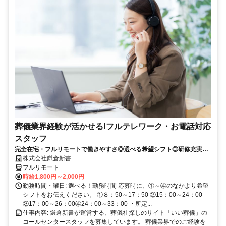
葬儀業界経験が活かせる!フルテレワーク・お電話対応
スタッフ
完全在宅・フルリモートで働きやすさ◎選べる希望シフト◎研修充実だ
から未経験でも安心！平日休みありの完全週休2日制で充実のワークラ
株式会社鎌倉新書
イフバランス！
フルリモート
時給1,800円～2,000円
勤務時間・曜日: 選べる！勤務時間 応募時に、①～④のなかより希望
シフトをお伝えください。 ①８：50～17：50 ②15：00～24：00
③17：00～26：00④24：00～33：00 ・所定...
仕事内容: 鎌倉新書が運営する、葬儀社探しのサイト「いい葬儀」の
コールセンタースタッフを募集しています。 葬儀業界でのご経験を