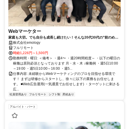
Webマーケター
家庭も大切。でも自分も成長し続けたい！そんな20代30代の”前のめ
り”なママさんたちがフルリモートで活躍中♪
株式会社emology
フルリモート
時給1,226円～1,500円
勤務時間・曜日: ＜備考＞ ・週4〜 ・週20時間程度～ ・以下の曜日の
稼働は原則必須となっております 月・水・木 ↓稼働例 ・週5日10:00
～19:00 ・週5日10:00～16:00 ・週5...
仕事内容: 未経験からWebマーケティングのプロを目指せる環境で
す！ まずは研修からスタートし、徐々に以下の業務をお任せしま
す。 ■Web広告運用(一気通貫でお任せします) ・ターゲットに刺さる
広...
社員登用あり
フルリモート
シフト制
昇給あり
アルバイト・パート