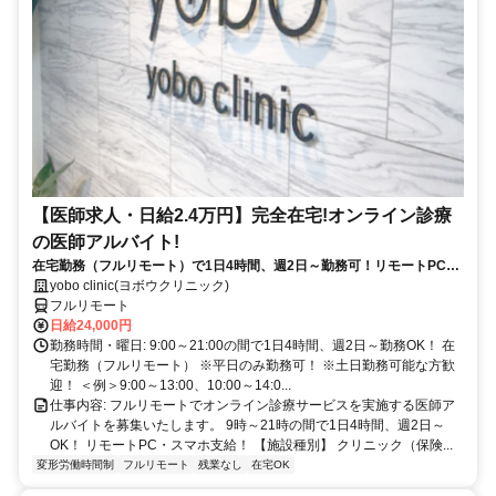
【医師求人・日給2.4万円】完全在宅!オンライン診療
の医師アルバイト!
在宅勤務（フルリモート）で1日4時間、週2日～勤務可！リモートPC・
スマホ支給！
yobo clinic(ヨボウクリニック)
フルリモート
日給24,000円
勤務時間・曜日: 9:00～21:00の間で1日4時間、週2日～勤務OK！ 在
宅勤務（フルリモート） ※平日のみ勤務可！ ※土日勤務可能な方歓
迎！ ＜例＞9:00～13:00、10:00～14:0...
仕事内容: フルリモートでオンライン診療サービスを実施する医師ア
ルバイトを募集いたします。 9時～21時の間で1日4時間、週2日～
OK！ リモートPC・スマホ支給！ 【施設種別】 クリニック（保険...
変形労働時間制
フルリモート
残業なし
在宅OK