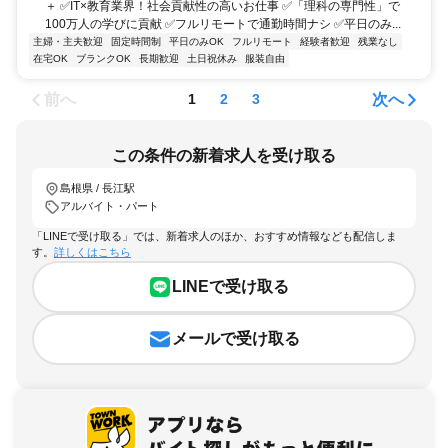
＋ ✅IT×教育業界！社会貢献性の高いお仕事 ✅「理科の専門性」で
100万人の学びに貢献 ✅フルリモートで通勤時間ナシ ✅平日のみ...
主婦・主夫歓迎
固定時間制
平日のみOK
フルリモート
経験者歓迎
残業なし
在宅OK
ブランクOK
長期歓迎
土日祝休み
服装自由
前へ
次へ
1
2
3
この条件の新着求人を受け取る
島根県 / 長江駅
アルバイト・パート
「LINEで受け取る」では、新着求人のほか、おすすめ情報なども配信しま
す。
詳しくはこちら
LINEで受け取る
メールで受け取る