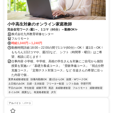
小中高生対象のオンライン家庭教師
完全在宅ワーク♪週1～、1コマ（60分）～勤務OK✨
株式会社九州教育研修センター
フルリモート
時給1,040円～1,240円
勤務時間詳細 18:00～22:00の間で1コマ(60分)～OK！ 週1日～OK！
もちろん1日2コマや、週2日など、 シフト（時間帯・曜日）はご希
望、相談に応じます！
仕事内容 小学校、中学校、高校の学生さんを対象にご自宅から個別
授業を実施♪ ✅「基礎力養成コース」「受験準備コース」「弱点分野
克服コース」「定期テスト対策コース」など 生徒さんの希望に沿っ
た内容で個...
業界未経験者歓迎
扶養内勤務OK
週1日からOK
副業・WワークOK
土日祝のみOK
主婦・主夫歓迎
フリーター歓迎
シフト自由
学歴不問
平日のみOK
学生歓迎
経験不問
英語
未経験者歓迎
フルリモート
経験者歓迎
ネイルOK
残業なし
有資格者歓迎
夕方
アルバイト・パート