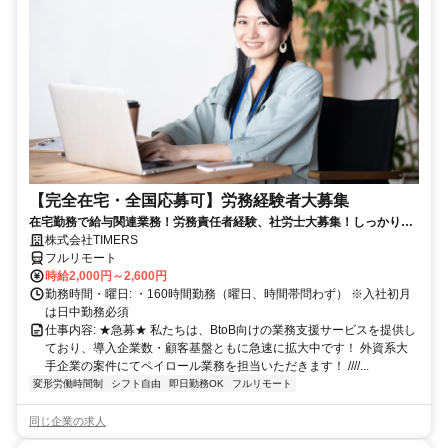
【完全在宅・全国応募可】労務経験者大募集
在宅勤務で給与関連業務！労務責任者経験、社労士大募集！しっかり稼
ぎたい方、注目！
株式会社TIMERS
フルリモート
時給2,000円～2,600円
勤務時間・曜日: ・160時間勤務（曜日、時間帯問わず） ※入社初月
は日中勤務必須
仕事内容: ★急募★ 私たちは、BtoB向けの業務支援サービスを提供し
ており、導入企業数・顧客基盤ともに急速に拡大中です！ 外資系大
手企業の案件にてペイロール業務を担当いただきます！ ////...
変形労働時間制
シフト自由
即日勤務OK
フルリモート
同じ企業の求人