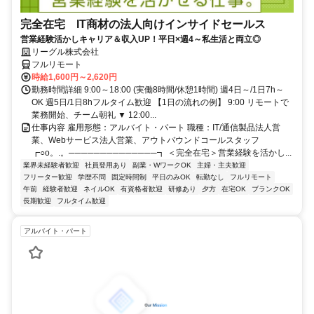
完全在宅 IT商材の法人向けインサイドセールス
営業経験活かしキャリア＆収入UP！平日×週4～私生活と両立◎
リーグル株式会社
フルリモート
時給1,600円～2,620円
勤務時間詳細 9:00～18:00 (実働8時間/休憩1時間) 週4日～/1日7h～
OK 週5日/1日8hフルタイム歓迎 【1日の流れの例】 9:00 リモートで
業務開始、チーム朝礼 ▼ 12:00...
仕事内容 雇用形態：アルバイト・パート 職種：IT/通信製品法人営
業、Webサービス法人営業、アウトバウンドコールスタッフ
┏○o。.。──────────────┓ ＜完全在宅＞営業経験を活かし...
業界未経験者歓迎
社員登用あり
副業・WワークOK
主婦・主夫歓迎
フリーター歓迎
学歴不問
固定時間制
平日のみOK
転勤なし
フルリモート
午前
経験者歓迎
ネイルOK
有資格者歓迎
研修あり
夕方
在宅OK
ブランクOK
長期歓迎
フルタイム歓迎
アルバイト・パート