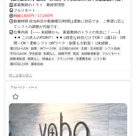
家庭教師のトライ 教師管理部
フルリモート
時給1,800円～17,200円
勤務時間 担当科目や勤務曜日/時間は柔軟に対応でき、ご希望に応じ
てシフトの調整が可能です。
仕事内容 【―― 未経験から、家庭教師のトライの先生に！ ――】
▼▼ この求人のPOINT！ ▼▼ □得意な科目だけでOK！ □週1日・1時
間～OK！柔軟シフト □Wワーク・副業も大歓迎！ □未経験...
週1日からOK
副業・WワークOK
土日祝のみOK
主婦・主夫歓迎
シフト自由
平日のみOK
学生歓迎
転勤なし
経験不問
英語
未経験者歓迎
フルリモート
経験者歓迎
残業なし
研修あり
ブランクOK
交通費支給
シフト制
週4日以上OK
服装自由
同じ企業の求人
アルバイト・パート