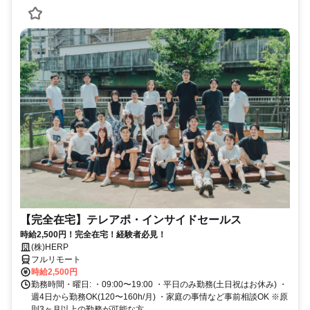
【完全在宅】テレアポ・インサイドセールス
時給2,500円！完全在宅！経験者必見！
(株)HERP
フルリモート
時給2,500円
勤務時間・曜日: ・09:00〜19:00 ・平日のみ勤務(土日祝はお休み) ・
週4日から勤務OK(120〜160h/月) ・家庭の事情など事前相談OK ※原
則3ヶ月以上の勤務が可能な方