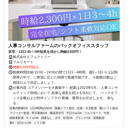
人事コンサルファームのバックオフィススタッフ
在宅・1日3-4h！HR知見を活かし時給2300円！
株式会社エフェクトリー
フルリモート
時給2,300円以上
勤務時間詳細 10:00～19:00の間で1日3～4時間、週2～3日 ※上記時
間帯の中で、ご希望に応じた時間で勤務可能です。 ※勤務日数はご
相談の上で決定しましょう。
仕事内容 コアメンバーを大募集中！ 創業は2023年5月。 人事コンサ
ルティング領域において 急速な成長を続ける当社にて、 バックオフ
ィス全般および対外インフラの 整備・運用をお任せします。 単な
る...
扶養内勤務OK
1日4時間以内OK
隔週シフト提出
主婦・主夫歓迎
週1シフト提出
フリーター歓迎
即日勤務OK
職場見学可
平日のみOK
フルリモート
午前
経験者歓迎
ネイルOK
残業なし
夕方
在宅OK
ブランクOK
長期歓迎
週2・3日からOK
シフト制