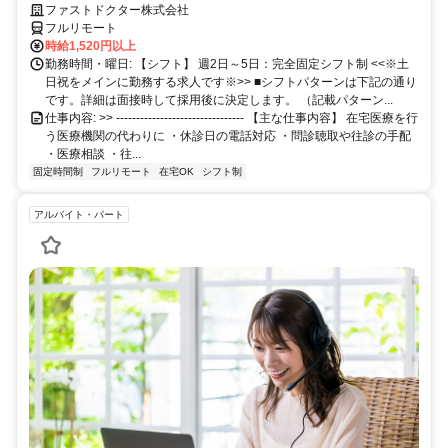
ファストドクター株式会社
フルリモート
時給1,520円以上
勤務時間・曜日: 【シフト】 週2日～5日：完全固定シフト制 <<※土
日祝をメインに勤務する求人です※>> ■シフトパターンは下記の通り
です。詳細は面接時して採用後に決定します。 （記載パターン...
仕事内容: >> -------------------------------- 【主な仕事内容】 在宅医療を行
う医療機関の代わりに ・休診日の電話対応 ・問診聴取や往診の手配
・医療相談 ・往...
固定時間制
フルリモート
在宅OK
シフト制
アルバイト・パート