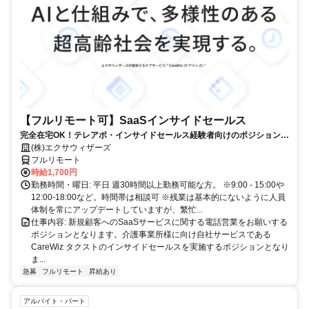
【フルリモート可】SaaSインサイドセールス
完全在宅OK！テレアポ・インサイドセールス経験者向けのポジションで
す！
(株)エクサウィザーズ
フルリモート
時給1,700円
勤務時間・曜日: 平日 週30時間以上勤務可能な方。 ※9:00 - 15:00や
12:00-18:00など。時間帯は相談可 ※残業は基本的にないように人員
体制を常にアップデートしていますが、繁忙...
仕事内容: 新規顧客へのSaaSサービスに関する電話営業をお願いする
ポジションとなります。介護事業所様に向け自社サービスである
CareWiz タクストのインサイドセールスを実施するポジションとなり
ま...
急募
フルリモート
昇給あり
アルバイト・パート