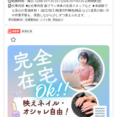
勤務時間・曜日: (1)06:15〜15:15 / (2)18:15〜03:15 (1時間休憩)
仕事内容: ■お仕事内容 歯ブラシ本体の生産スタッフなど ★未経験で
も安心の育成体制！ (組立/加工/検査/OP/梱包/検品 など) 道具の使い方
や作業手順も、実践しながら少しずつ覚えられます。 ...
即日勤務OK
交通費支給
シフト制
昇給あり
派遣社員