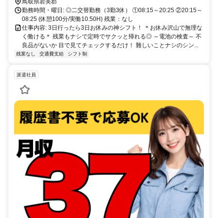
は無料！
鳥取県岩美郡
勤務時間・曜日: ◎二交替勤務（3勤3休） ①08:15～20:25 ②20:15～
08:25 (休憩100分/実働10.50H) 残業：なし
仕事内容: 3日行ったら3日お休みの神シフト！ ＊お休み沢山で無理な
く働ける＊ 残業もナシで定時でサクッと帰れる◎ ～電池の検査～ 不
良品がないか 目で見てチェックするだけ！ 難しいことナシのシン...
残業なし
交通費支給
シフト制
派遣社員