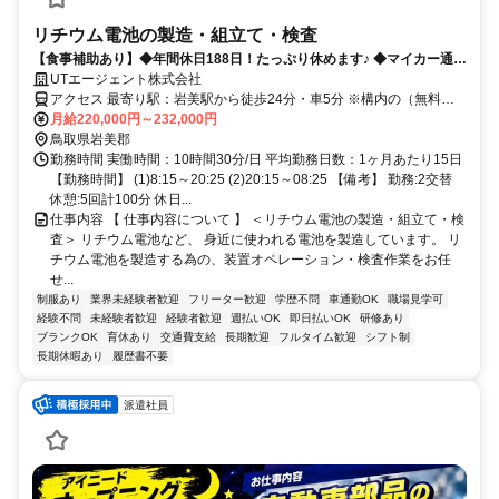
リチウム電池の製造・組立て・検査
【食事補助あり】◆年間休日188日！たっぷり休めます♪ ◆マイカー通勤
もOK、通いやすい職場です ◆安心の交通費月3万円まで支給 ※規定あ
UTエージェント株式会社
り
アクセス 最寄り駅：岩美駅から徒歩24分・車5分 ※構内の（無料）
駐車場利用OK ※バイク通勤不可
月給220,000円～232,000円
鳥取県岩美郡
勤務時間 実働時間：10時間30分/日 平均勤務日数：1ヶ月あたり15日
【勤務時間】 (1)8:15～20:25 (2)20:15～08:25 【備考】 勤務:2交替
休憩:5回計100分 休日...
仕事内容 【 仕事内容について 】 ＜リチウム電池の製造・組立て・検
査＞ リチウム電池など、 身近に使われる電池を製造しています。 リ
チウム電池を製造する為の、装置オペレーション・検査作業をお任
せ...
制服あり
業界未経験者歓迎
フリーター歓迎
学歴不問
車通勤OK
職場見学可
経験不問
未経験者歓迎
経験者歓迎
週払いOK
即日払いOK
研修あり
ブランクOK
育休あり
交通費支給
長期歓迎
フルタイム歓迎
シフト制
長期休暇あり
履歴書不要
派遣社員