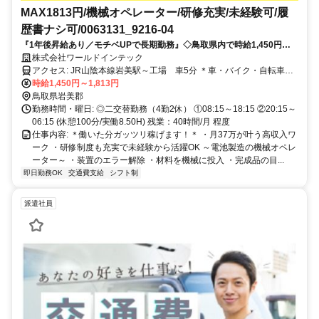
MAX1813円/機械オペレーター/研修充実/未経験可/履
歴書ナシ可/0063131_9216-04
『1年後昇給あり／モチベUPで長期勤務』◇鳥取県内で時給1,450円◇
軽作業でガッツリ高収入◇長期連休あり◇日払いOK
株式会社ワールドインテック
アクセス: JR山陰本線岩美駅～工場 車5分 ＊車・バイク・自転車通
勤OK ＊交通費規定支給 【寮～工場】 ＊車で20分～30分 ＊寮の家賃
時給1,450円～1,813円
は無料！
鳥取県岩美郡
勤務時間・曜日: ◎二交替勤務（4勤2休） ①08:15～18:15 ②20:15～
06:15 (休憩100分/実働8.50H) 残業：40時間/月 程度
仕事内容: ＊働いた分ガッツリ稼げます！＊ ・月37万が叶う高収入ワ
ーク ・研修制度も充実で未経験から活躍OK ～電池製造の機械オペレ
ーター～ ・装置のエラー解除 ・材料を機械に投入 ・完成品の目...
即日勤務OK
交通費支給
シフト制
派遣社員