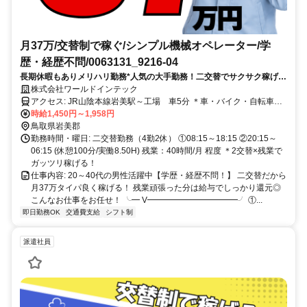
月37万/交替制で稼ぐ/シンプル機械オペレーター/学
歴・経歴不問/0063131_9216-04
長期休暇もありメリハリ勤務*人気の大手勤務！二交替でサクサク稼げ
る！シンプル作業で安定勤務◎履歴書不要でサクッと応募OK！
株式会社ワールドインテック
アクセス: JR山陰本線岩美駅～工場 車5分 ＊車・バイク・自転車通
勤OK ＊交通費規定支給 【寮～工場】 ＊車で20分～30分 ＊寮の家賃
時給1,450円～1,958円
は無料！
鳥取県岩美郡
勤務時間・曜日: 二交替勤務（4勤2休） ①08:15～18:15 ②20:15～
06:15 (休憩100分/実働8.50H) 残業：40時間/月 程度 ＊2交替×残業で
ガッツリ稼げる！
仕事内容: 20～40代の男性活躍中【学歴・経歴不問！】 二交替だから
月37万タイパ良く稼げる！ 残業頑張った分は給与でしっかり還元◎
こんなお仕事をお任せ！ ╰━ V━━━━━━━━━━━╯ ①...
即日勤務OK
交通費支給
シフト制
派遣社員