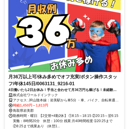
月36万以上可/休み多めでオフ充実/ボタン操作スタッ
フ/​年休145日/0063131_9216-01
4日働いたら2日お休み！手当と合わせて月36万円も稼げる！未経験
OK◎来社不要のカンタンなスマホ面接！
株式会社ワールドインテック
アクセス: JR山陰本線：岩美駅から車5分 ・車、バイク、自転車通勤
OK ・交通費規定支給 ・寮費無料の個室寮完備
時給1,450円～1,813円
鳥取県岩美郡
勤務時間・曜日: 【2交替×4勤2休】 ①8:15～18:15 ②20:15～翌6:15
実働：8時間20分 休憩：100分 残業:月40時間程度 ➀20:25まで
②8:25まで残業あり （休憩1...