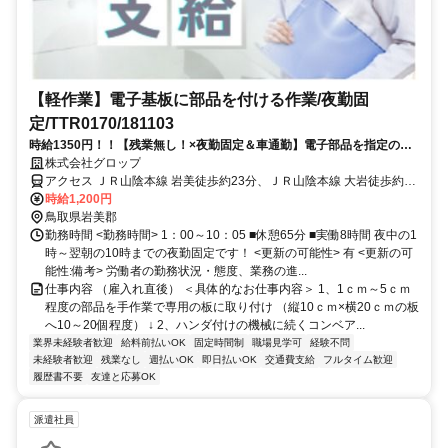
【軽作業】電子基板に部品を付ける作業/夜勤固
定/TTR0170/181103
時給1350円！！【残業無し！×夜勤固定＆車通勤】電子部品を指定の板
にはめるお仕事です！電子部品の製造に興味がある方、手先の器用さを
株式会社グロップ
活かしたい方、是非♪
アクセス ＪＲ山陰本線 岩美徒歩約23分、ＪＲ山陰本線 大岩徒歩約39
分、ＪＲ山陰本線 東浜徒歩約60分 【JR岩美駅】より車で1分
時給1,200円
鳥取県岩美郡
勤務時間 <勤務時間> 1：00～10：05 ■休憩65分 ■実働8時間 夜中の1
時～翌朝の10時までの夜勤固定です！ <更新の可能性> 有 <更新の可
能性:備考> 労働者の勤務状況・態度、業務の進...
仕事内容 （雇入れ直後） ＜具体的なお仕事内容＞ 1、1ｃｍ～5ｃｍ
程度の部品を手作業で専用の板に取り付け （縦10ｃｍ×横20ｃｍの板
へ10～20個程度） ↓ 2、ハンダ付けの機械に続くコンベア...
業界未経験者歓迎
給料前払いOK
固定時間制
職場見学可
経験不問
未経験者歓迎
残業なし
週払いOK
即日払いOK
交通費支給
フルタイム歓迎
履歴書不要
友達と応募OK
派遣社員