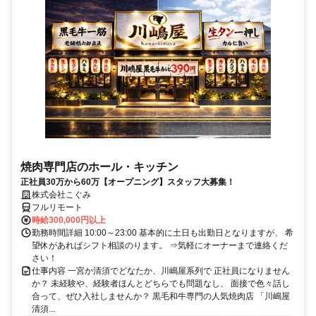
焼肉専門店のホール・キッチン
正社員30万から60万【オープニング】スタッフ大募集！
株式会社こぐみ
フルリモート
時給300,000円以上
勤務時間詳細 10:00～23:00 基本的に土日も出勤日となりますが、 希
望休があればシフト相談のります。 ⇒気軽にオーナーまで連絡くだ
さい！
仕事内容 一宮か清須でどなたか、川嶋屋系列で 正社員になりません
か？ 未経験や、経験者ほんとどちらでも問題なし、 面接で色々話し
合って、ぜひ入社しませんか？ 黒毛和牛専門の人気焼肉店 「川嶋屋
清須...