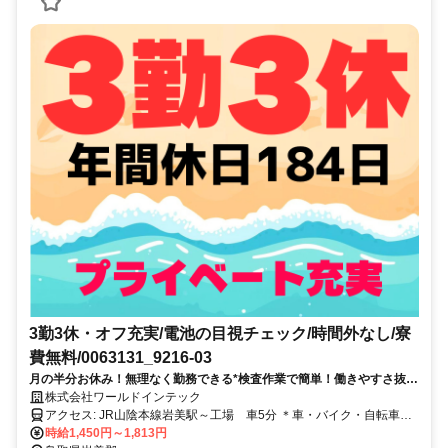
3勤3休・オフ充実/電池の目視チェック/時間外なし/寮
費無料/0063131_9216-03
月の半分お休み！無理なく勤務できる*検査作業で簡単！働きやすさ抜群
◎履歴書ナシで応募OK！
株式会社ワールドインテック
アクセス: JR山陰本線岩美駅～工場 車5分 ＊車・バイク・自転車通
勤OK ＊交通費規定支給 【寮～工場】 ＊車で20分～30分 ＊寮の家賃
時給1,450円～1,813円