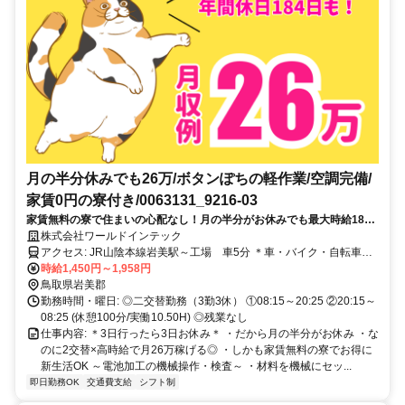
月の半分休みでも26万/ボタンぽちの軽作業/空調完備/
家賃0円の寮付き/0063131_9216-03
家賃無料の寮で住まいの心配なし！月の半分がお休みでも最大時給1813
円でしっかり稼げる！履歴書なしで応募OK◎
株式会社ワールドインテック
アクセス: JR山陰本線岩美駅～工場 車5分 ＊車・バイク・自転車通
勤OK ＊交通費規定支給 【寮～工場】 ＊車で20分～30分 ＊寮の家賃
時給1,450円～1,958円
は無料！
鳥取県岩美郡
勤務時間・曜日: ◎二交替勤務（3勤3休） ①08:15～20:25 ②20:15～
08:25 (休憩100分/実働10.50H) ◎残業なし
仕事内容: ＊3日行ったら3日お休み＊ ・だから月の半分がお休み ・な
のに2交替×高時給で月26万稼げる◎ ・しかも家賃無料の寮でお得に
新生活OK ～電池加工の機械操作・検査～ ・材料を機械にセッ...
即日勤務OK
交通費支給
シフト制