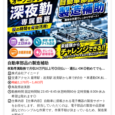
自動車部品の製造補助
夜勤専属勤務で月収24万円以上可◎日払い・週払いOK◎初めてでも安
心の工場ワーク◎土日祝休みでプライベート充実！
株式会社アイニード
交通アクセス 最寄駅：岩美駅 岩美駅から車で約5分 ＊車通勤OK,転勤
なし,バイク通勤OK
時給1,170円～1,463円
鳥取県岩美郡
勤務時間 固定時間制 23:45~8:45 休憩時間60分 定時実働 8:00h 休み
希望は取れます◎
仕事内容 【仕事内容】 自動車に搭載される電子機器の製造サポート
をお任せします。 担当していただくのは、電子部品の製造や品質確
認などのシンプルな作業です。作業手順が決まっているため、製造業
が初めて...