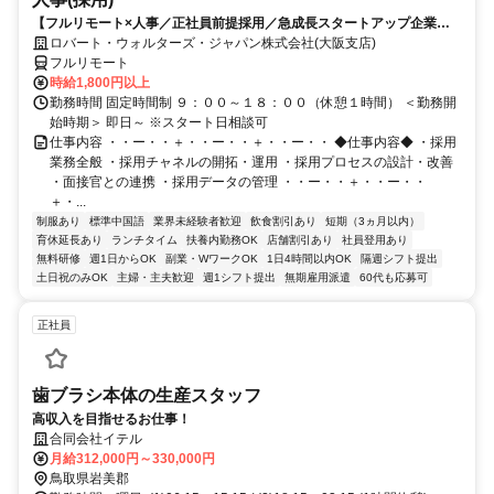
【フルリモート×人事／正社員前提採用／急成長スタートアップ企業／
英語】Robert Walters
ロバート・ウォルターズ・ジャパン株式会社(大阪支店)
フルリモート
時給1,800円以上
勤務時間 固定時間制 ９：００～１８：００（休憩１時間） ＜勤務開
始時期＞ 即日～ ※スタート日相談可
仕事内容 ・・ー・・＋・・ー・・＋・・ー・・ ◆仕事内容◆ ・採用
業務全般 ・採用チャネルの開拓・運用 ・採用プロセスの設計・改善
・面接官との連携 ・採用データの管理 ・・ー・・＋・・ー・・
＋・...
制服あり
標準中国語
業界未経験者歓迎
飲食割引あり
短期（3ヵ月以内）
育休延長あり
ランチタイム
扶養内勤務OK
店舗割引あり
社員登用あり
無料研修
週1日からOK
副業・WワークOK
1日4時間以内OK
隔週シフト提出
土日祝のみOK
主婦・主夫歓迎
週1シフト提出
無期雇用派遣
60代も応募可
正社員
歯ブラシ本体の生産スタッフ
高収入を目指せるお仕事！
合同会社イテル
月給312,000円～330,000円
鳥取県岩美郡