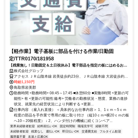
【軽作業】電子基板に部品を付ける作業/日勤固
定/TTR0170/181958
【残業無し！日勤固定＆土日祝休み】電子部品を指定の板にはめるお仕
事です！手先の器用さを活かせます！
株式会社グロップ
アクセス ＪＲ山陰本線 岩美徒歩約23分、ＪＲ山陰本線 大岩徒歩約39
分、ＪＲ山陰本線 東浜徒歩約60分 【JR岩美駅】より車で1分
時給1,150円
鳥取県岩美郡
勤務時間 <勤務時間> 08:45～17:45 ■休憩60分 ■実働8時間 <更新の可
能性> 有 <更新の可能性:備考> 労働者の勤務状況・態度、業務の進捗
状況、就業先の経営状況により判断する <更新...
仕事内容 （雇入れ直後） ＜具体的なお仕事内容＞ 1、1ｃｍ～5ｃｍ
程度の部品を手作業で専用の板に取り付け （縦10ｃｍ×横20ｃｍの板
へ10～20個程度） ↓ 2、ハンダ付けの機械に続くコンベア...
業界未経験者歓迎
給料前払いOK
固定時間制
職場見学可
経験不問
未経験者歓迎
残業なし
週払いOK
即日払いOK
交通費支給
フルタイム歓迎
履歴書不要
友達と応募OK