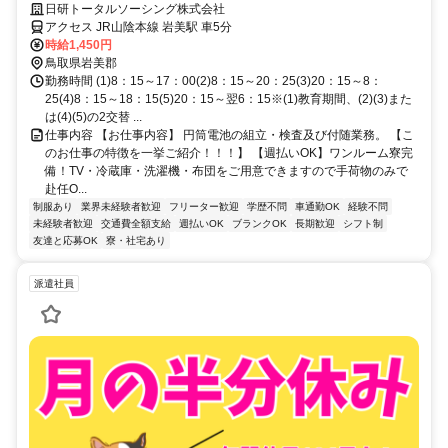
日研トータルソーシング株式会社
アクセス JR山陰本線 岩美駅 車5分
時給1,450円
鳥取県岩美郡
勤務時間 (1)8：15～17：00(2)8：15～20：25(3)20：15～8：
25(4)8：15～18：15(5)20：15～翌6：15※(1)教育期間、(2)(3)また
は(4)(5)の2交替 ...
仕事内容 【お仕事内容】 円筒電池の組立・検査及び付随業務。 【こ
のお仕事の特徴を一挙ご紹介！！！】 【週払いOK】ワンルーム寮完
備！TV・冷蔵庫・洗濯機・布団をご用意できますので手荷物のみで
赴任O...
制服あり
業界未経験者歓迎
フリーター歓迎
学歴不問
車通勤OK
経験不問
未経験者歓迎
交通費全額支給
週払いOK
ブランクOK
長期歓迎
シフト制
友達と応募OK
寮・社宅あり
派遣社員