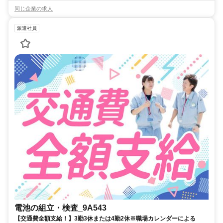
同じ企業の求人
派遣社員
電池の組立・検査_9A543
【交通費全額支給！】3勤3休または4勤2休※職場カレンダーによる