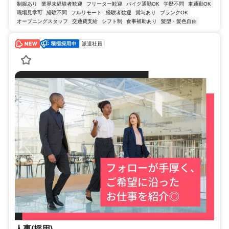
制服あり
業界未経験者歓迎
フリーター歓迎
バイク通勤OK
学歴不問
車通勤OK
職場見学可
経験不問
フルリモート
経験者歓迎
賞与あり
ブランクOK
オープニングスタッフ
交通費支給
シフト制
食事補助あり
髪型・髪色自由
派遣社員
人事(採用)