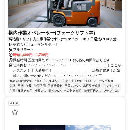
構内作業オペレーター(フォークリフト等)
高時給！リフト入出庫作業です◇(^^♪マイカーOK！日週払いOK☆荒本
駅★【シゴト№0619】
株式会社ヒューマンサポート
フルリモート
時給1,600円～1,700円
勤務時間 固定時間制 8：00～17：00 その他の時間帯あります
仕事内容 ∴‥∵‥∴‥∵‥∴‥∴‥ ￣￣￣￣￣￣￣￣￣￣￣ 【 ここが
オススメ！ 】大募集中！ ＿＿＿＿＿＿＿＿＿＿＿ 経験者優遇！お気
軽にお問い合わせください。 ∴‥∵‥∴‥∵‥∴‥∴‥ ￣...
業界未経験者歓迎
短期（3ヵ月以内）
主婦・主夫歓迎
長期
フリーター歓迎
短期
早朝
午後
学歴不問
固定時間制
平日のみOK
未経験者歓迎
フルリモート
午前
経験者歓迎
残業なし
週払いOK
有資格者歓迎
職種変更なし
ブランクOK
正社員