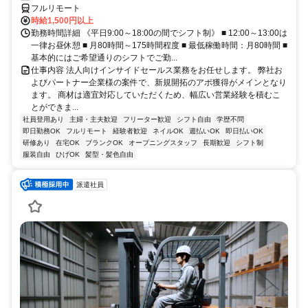
フルリモート
時給1,500円以上
勤務時間詳細 《平日9:00～18:00の間でシフト制》 ■ 12:00～13:00は
一律お昼休憩 ■ 月80時間～175時間程度 ■ 最低稼働時間：月80時間 ■
基本的にはご希望通りのシフトでご勤...
仕事内容 法人向けインサイドセールス業務をお任せします。 弊社お
よびパートナー企業様の案件で、新規開拓のアポ獲得がメインとなり
ます。 商材は適宜対応していただくため、幅広い営業経験を積むこ
とができま...
社員登用あり
主婦・主夫歓迎
フリーター歓迎
シフト自由
学歴不問
即日勤務OK
フルリモート
経験者歓迎
ネイルOK
週払いOK
即日払いOK
研修あり
在宅OK
ブランクOK
オープニングスタッフ
長期歓迎
シフト制
服装自由
ひげOK
髪型・髪色自由
派遣社員