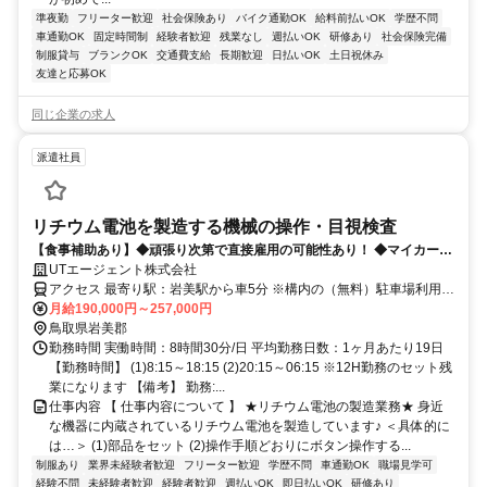
準夜勤
フリーター歓迎
社会保険あり
バイク通勤OK
給料前払いOK
学歴不問
車通勤OK
固定時間制
経験者歓迎
残業なし
週払いOK
研修あり
社会保険完備
制服貸与
ブランクOK
交通費支給
長期歓迎
日払いOK
土日祝休み
友達と応募OK
同じ企業の求人
派遣社員
リチウム電池を製造する機械の操作・目視検査
【食事補助あり】◆頑張り次第で直接雇用の可能性あり！ ◆マイカー通
勤もOK、通いやすい職場です ◆安心の交通費月3万円まで支給 ※規定
UTエージェント株式会社
あり
アクセス 最寄り駅：岩美駅から車5分 ※構内の（無料）駐車場利用
OK
月給190,000円～257,000円
鳥取県岩美郡
勤務時間 実働時間：8時間30分/日 平均勤務日数：1ヶ月あたり19日
【勤務時間】 (1)8:15～18:15 (2)20:15～06:15 ※12H勤務のセット残
業になります 【備考】 勤務:...
仕事内容 【 仕事内容について 】 ★リチウム電池の製造業務★ 身近
な機器に内蔵されているリチウム電池を製造しています♪ ＜具体的に
は…＞ (1)部品をセット (2)操作手順どおりにボタン操作する...
制服あり
業界未経験者歓迎
フリーター歓迎
学歴不問
車通勤OK
職場見学可
経験不問
未経験者歓迎
経験者歓迎
週払いOK
即日払いOK
研修あり