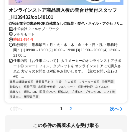
オンラインストア商品購入後の問合せ受付スタッフ
_H139432/co140101
◎完全在宅◎未経験OK◎残業なし◎服装・髪色・ネイル・アクセサリー
自由♪
株式会社ウィルオブ・ワーク
フルリモート
時給1,494円
勤務時間 ・勤務曜日：月・火・水・木・金・土・日・祝 ・勤務時
間： [1] 09:00～18:00 [2] 10:00～19:00 [3] 11:00～20:00 [4] 12:00～
21:00 ...
仕事内容 【お仕事について】 大手メーカーのオンラインストアサポ
ート◎ スマートフォン、タブレットを オンラインストアにて購入さ
れた 方からのお問合せ対応をお願いします。 【主なお問い合わせ
例】 ...
業界未経験者歓迎
社員登用あり
主婦・主夫歓迎
フリーター歓迎
学歴不問
転勤なし
経験不問
未経験者歓迎
フルリモート
経験者歓迎
ネイルOK
残業なし
週払いOK
即日払いOK
研修あり
在宅OK
ブランクOK
シフト制
服装自由
履歴書不要
前へ
次へ
1
2
この条件の新着求人を受け取る