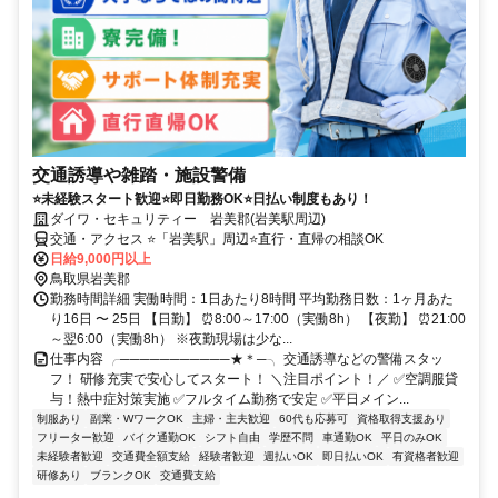
交通誘導や雑踏・施設警備
⭐未経験スタート歓迎⭐即日勤務OK⭐日払い制度もあり！
ダイワ・セキュリティー 岩美郡(岩美駅周辺)
交通・アクセス ⭐「岩美駅」周辺⭐直行・直帰の相談OK
日給9,000円以上
鳥取県岩美郡
勤務時間詳細 実働時間：1日あたり8時間 平均勤務日数：1ヶ月あた
り16日 〜 25日 【日勤】 ⏰8:00～17:00（実働8h） 【夜勤】 ⏰21:00
～翌6:00（実働8h） ※夜勤現場は少な...
仕事内容 ╭───────────★＊─╮ 交通誘導などの警備スタッ
フ！ 研修充実で安心してスタート！ ＼注目ポイント！／ ✅空調服貸
与！熱中症対策実施 ✅フルタイム勤務で安定 ✅平日メイン...
制服あり
副業・WワークOK
主婦・主夫歓迎
60代も応募可
資格取得支援あり
フリーター歓迎
バイク通勤OK
シフト自由
学歴不問
車通勤OK
平日のみOK
未経験者歓迎
交通費全額支給
経験者歓迎
週払いOK
即日払いOK
有資格者歓迎
研修あり
ブランクOK
交通費支給