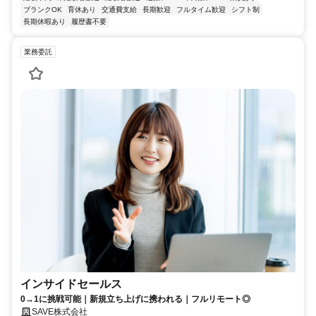
ブランクOK
育休あり
交通費支給
長期歓迎
フルタイム歓迎
シフト制
長期休暇あり
履歴書不要
業務委託
インサイドセールス
0→1に挑戦可能｜新規立ち上げに携われる｜フルリモート◎
SAVE株式会社