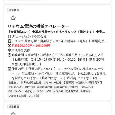
派遣社員
リチウム電池の機械オペレーター
【食事補助あり】◆基本残業ナシ♪メリハリをつけて働けます！ ◆安心
の土日祝休み、プライベートも充実させられます ◆マイカー通勤OK、
UTエージェント株式会社
通いやすい職場です ◆頑張り次第で直接雇用の可能性あり！
アクセス 最寄り駅：岩美駅から車5分 ※構内の（無料）駐車場利用
OK ※バイク通勤不可
月給190,000円～198,000円
鳥取県岩美郡
勤務時間 実働時間：7時間45分/日 平均勤務日数：1ヶ月あたり20日
【勤務時間】 (1)8:15～17:00 (2)16:40～00:50 【備考】 勤務:2交替
休憩:(1)3回計60分、(...
仕事内容 【 仕事内容について 】 ＼リチウム電池の機械オペレータ
ー！／ 単三電池・コイン電池・薄型電池など、 身近に使われる電池
を製造しています♪ ＜具体的には…＞ (1)部品をセットする (2)...
制服あり
業界未経験者歓迎
フリーター歓迎
学歴不問
車通勤OK
職場見学可
平日のみOK
経験不問
未経験者歓迎
経験者歓迎
残業なし
週払いOK
即日払いOK
研修あり
ブランクOK
育休あり
交通費支給
長期歓迎
フルタイム歓迎
シフト制
派遣社員