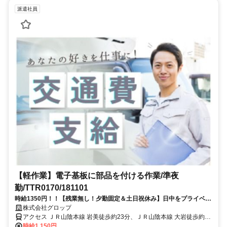
派遣社員
【軽作業】電子基板に部品を付ける作業/準夜
勤/TTR0170/181101
時給1350円！！【残業無し！夕勤固定＆土日祝休み】日中をプライベー
トに利用したい方へおすすめ！電子部品を指定の板にはめるお仕事で
株式会社グロップ
す！
アクセス ＪＲ山陰本線 岩美徒歩約23分、ＪＲ山陰本線 大岩徒歩約39
分、ＪＲ山陰本線 東浜徒歩約60分 【JR岩美駅】より車で1分
時給1,150円