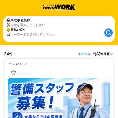
鳥取県
岩美郡
職種を選択してください
日払いOK
キーワードを選択してください
24件
条件保存
関連度順
アルバイト・パート