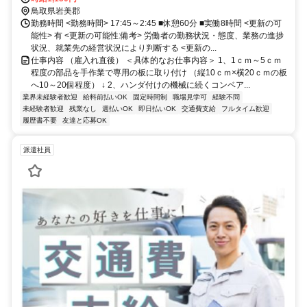
鳥取県岩美郡
勤務時間 <勤務時間> 17:45～2:45 ■休憩60分 ■実働8時間 <更新の可
能性> 有 <更新の可能性:備考> 労働者の勤務状況・態度、業務の進捗
状況、就業先の経営状況により判断する <更新の...
仕事内容 （雇入れ直後） ＜具体的なお仕事内容＞ 1、1ｃｍ～5ｃｍ
程度の部品を手作業で専用の板に取り付け （縦10ｃｍ×横20ｃｍの板
へ10～20個程度） ↓ 2、ハンダ付けの機械に続くコンベア...
業界未経験者歓迎
給料前払いOK
固定時間制
職場見学可
経験不問
未経験者歓迎
残業なし
週払いOK
即日払いOK
交通費支給
フルタイム歓迎
履歴書不要
友達と応募OK
派遣社員