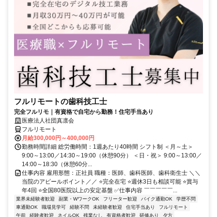
フルリモートの歯科技工士
完全フルリモ｜有資格で自宅から勤務！住宅手当あり
医療法人社団真凛会
フルリモート
月給300,000円～400,000円
勤務時間詳細 総労働時間：1週あたり40時間 シフト制 ＜月～土＞
9:00～13:00／14:30～19:00（休憩90分） ＜日・祝＞ 9:00～13:00／
14:00～18:30（休憩60分...
仕事内容 雇用形態：正社員 職種：医師、歯科医師、歯科衛生士 ＼＼
当院のアピールポイント／／ ⭐完全在宅 ⭐週休3日も相談可能 ⭐賞与
年4回 ⭐全国80医院以上の安定基盤 ✅仕事内容 ￣￣￣￣￣...
業界未経験者歓迎
副業・WワークOK
フリーター歓迎
バイク通勤OK
学歴不問
車通勤OK
職場見学可
経験不問
未経験者歓迎
住宅手当あり
フルリモート
午前
経験者歓迎
ネイルOK
残業なし
有資格者歓迎
研修あり
夕方