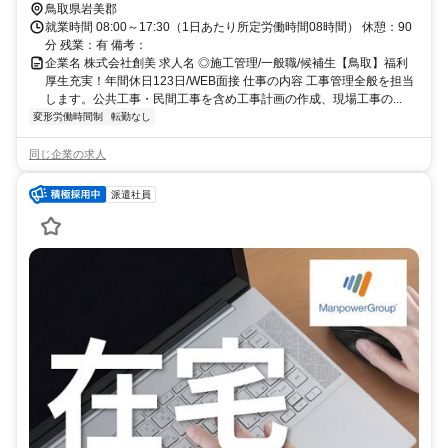
す。
鳥取県岩美郡
就業時間 08:00～17:30（1日あたり所定労働時間08時間） 休憩：90
分 残業：有 備考：
企業名 株式会社創美 求人名 ◎施工管理/一般職/候補生【鳥取】福利
厚生充実！年間休日123日/WEB面接 仕事の内容 工事管理全般を担当
します。公共工事・民間工事を含め工事計画の作成、現場工事の...
変形労働時間制
転勤なし
同じ企業の求人
派遣社員