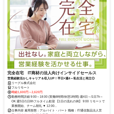
完全在宅 IT商材の法人向けインサイドセールス
営業経験活かしキャリア＆収入UP！平日×週4～私生活と両立◎
リーグル株式会社
フルリモート
時給1,600円～2,620円
勤務時間詳細 9:00～18:00 (実働8時間/休憩1時間) 週4日～/1日7h～
OK 週5日/1日8hフルタイム歓迎 【1日の流れの例】 9:00 リモートで
業務開始、チーム朝礼 ▼ 12:00...
仕事内容 雇用形態：アルバイト・パート 職種：IT/通信製品法人営