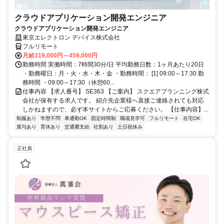
クラウドアプリケーション開発エンジニア
クラウドアプリケーション開発エンジニア
東京エレクトロン デバイス株式会社
フルリモート
月給319,000円～459,000円
勤務時間 実働時間：7時間30分/日 平均勤務日数：1ヶ月あたり20日
・勤務曜日：月・火・水・木・金 ・勤務時間： [1] 09:00～17:30 勤
務時間 ・09:00～17:30（休憩60...
仕事内容 【求人番号】 SE363 【ご案内】 スクエアプランニング株式
会社が保有する求人です。 紹介先企業様へ直接ご連絡されても対応
しかねますので、必ず本サイトからご応募ください。 【仕事内容】...
制服あり
学歴不問
車通勤OK
固定時間制
職場見学可
フルリモート
在宅OK
賞与あり
育休あり
交通費支給
社割あり
土日祝休み
正社員