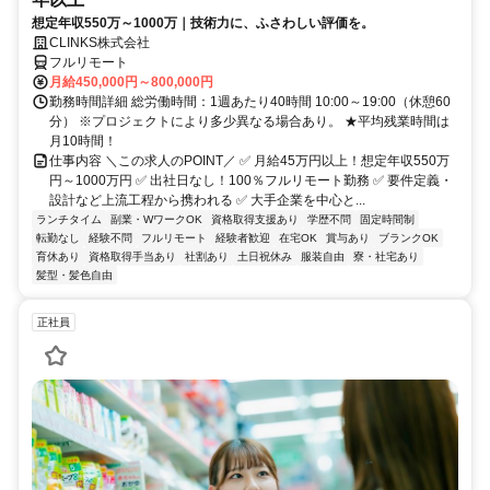
想定年収550万～1000万｜技術力に、ふさわしい評価を。
CLINKS株式会社
フルリモート
月給450,000円～800,000円
勤務時間詳細 総労働時間：1週あたり40時間 10:00～19:00（休憩60
分） ※プロジェクトにより多少異なる場合あり。 ★平均残業時間は
月10時間！
仕事内容 ＼この求人のPOINT／ ✅ 月給45万円以上！想定年収550万
円～1000万円 ✅ 出社日なし！100％フルリモート勤務 ✅ 要件定義・
設計など上流工程から携われる ✅ 大手企業を中心と...
ランチタイム
副業・WワークOK
資格取得支援あり
学歴不問
固定時間制
転勤なし
経験不問
フルリモート
経験者歓迎
在宅OK
賞与あり
ブランクOK
育休あり
資格取得手当あり
社割あり
土日祝休み
服装自由
寮・社宅あり
髪型・髪色自由
正社員