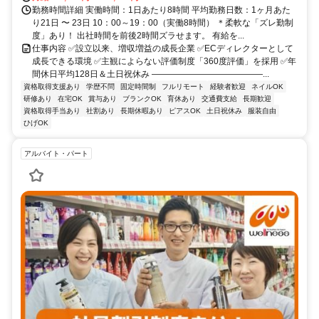
勤務時間詳細 実働時間：1日あたり8時間 平均勤務日数：1ヶ月あた
り21日 〜 23日 10：00～19：00（実働8時間） ＊柔軟な「ズレ勤制
度」あり！ 出社時間を前後2時間ズラせます。 有給を...
仕事内容 ✅設立以来、増収増益の成長企業 ✅ECディレクターとして
成長できる環境 ✅主観によらない評価制度「360度評価」を採用 ✅年
間休日平均128日＆土日祝休み ―――――――――――――...
資格取得支援あり
学歴不問
固定時間制
フルリモート
経験者歓迎
ネイルOK
研修あり
在宅OK
賞与あり
ブランクOK
育休あり
交通費支給
長期歓迎
資格取得手当あり
社割あり
長期休暇あり
ピアスOK
土日祝休み
服装自由
ひげOK
アルバイト・パート