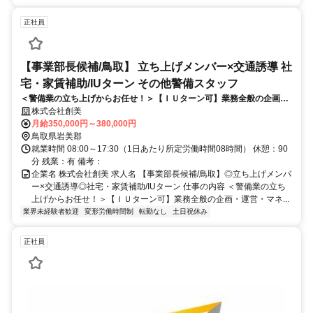
正社員
【事業部長候補/鳥取】 立ち上げメンバー×交通誘導 社
宅・家賃補助/IUターン その他警備スタッフ
＜警備業の立ち上げからお任せ！＞【ＩＵターン可】業務全般の企画・
運営・マネジメント担当です。将来的には、部門責任者としての役割も
株式会社創美
見据え、地域社会の「安全・衛生・快適さ」に貢献する業務を幅広く担
月給350,000円～380,000円
当★
鳥取県岩美郡
就業時間 08:00～17:30（1日あたり所定労働時間08時間） 休憩：90
分 残業：有 備考：
企業名 株式会社創美 求人名 【事業部長候補/鳥取】◎立ち上げメンバ
ー×交通誘導◎社宅・家賃補助/IUターン 仕事の内容 ＜警備業の立ち
上げからお任せ！＞【ＩＵターン可】業務全般の企画・運営・マネ...
業界未経験者歓迎
変形労働時間制
転勤なし
土日祝休み
正社員