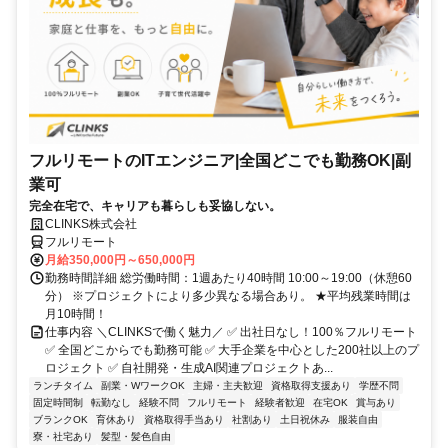
フルリモートのITエンジニア|全国どこでも勤務OK|副
業可
完全在宅で、キャリアも暮らしも妥協しない。
CLINKS株式会社
フルリモート
月給350,000円～650,000円
勤務時間詳細 総労働時間：1週あたり40時間 10:00～19:00（休憩60
分） ※プロジェクトにより多少異なる場合あり。 ★平均残業時間は
月10時間！
仕事内容 ＼CLINKSで働く魅力／ ✅ 出社日なし！100％フルリモート
✅ 全国どこからでも勤務可能 ✅ 大手企業を中心とした200社以上のプ
ロジェクト ✅ 自社開発・生成AI関連プロジェクトあ...
ランチタイム
副業・WワークOK
主婦・主夫歓迎
資格取得支援あり
学歴不問
固定時間制
転勤なし
経験不問
フルリモート
経験者歓迎
在宅OK
賞与あり
ブランクOK
育休あり
資格取得手当あり
社割あり
土日祝休み
服装自由
寮・社宅あり
髪型・髪色自由