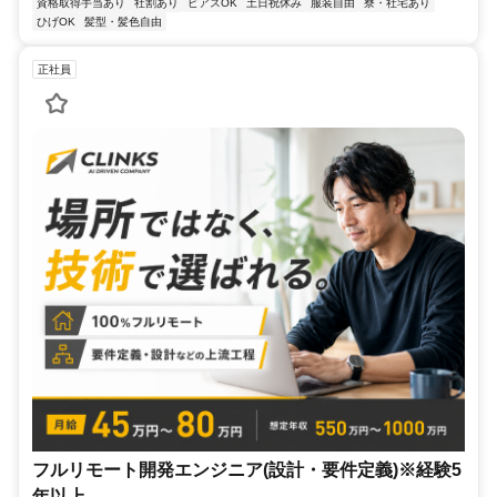
資格取得手当あり
社割あり
ピアスOK
土日祝休み
服装自由
寮・社宅あり
ひげOK
髪型・髪色自由
正社員
フルリモート開発エンジニア(設計・要件定義)※経験5
年以上