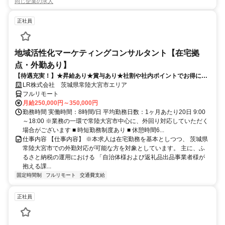
同じ企業の求人
正社員
地域活性化マーケティングコンサルタント【在宅拠
点・外勤あり】
【待遇充実！】★昇給あり★賞与あり★社割や社内ポイントでお得に買
い物も！
LR株式会社 茨城県常陸大宮市エリア
フルリモート
月給250,000円～350,000円
勤務時間 実働時間：8時間/日 平均勤務日数：1ヶ月あたり20日 9:00
～18:00 ※業務の一環で常陸大宮市中心に、外回り対応していただく
場合がございます ■ 時短勤務制度あり ■ 休憩時間6...
仕事内容 【仕事内容】 ※本求人は在宅勤務を基本としつつ、 茨城県
常陸大宮市での外勤対応が可能な方を対象としています。 主に、ふ
るさと納税の運用における 「自治体様および返礼品出品事業者様が
抱える課...
固定時間制
フルリモート
交通費支給
正社員