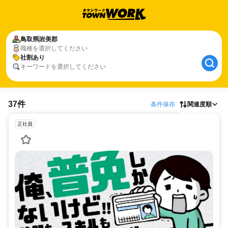
鳥取県
岩美郡
職種を選択してください
社割あり
キーワードを選択してください
37件
条件保存
関連度順
正社員