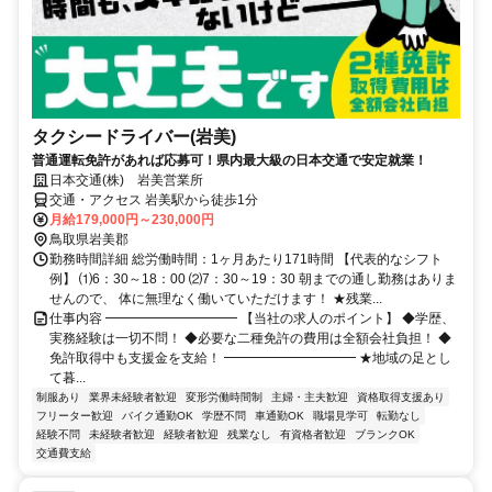
タクシードライバー(岩美)
普通運転免許があれば応募可！県内最大級の日本交通で安定就業！
日本交通(株) 岩美営業所
交通・アクセス 岩美駅から徒歩1分
月給179,000円～230,000円
鳥取県岩美郡
勤務時間詳細 総労働時間：1ヶ月あたり171時間 【代表的なシフト
例】 ⑴6：30～18：00 ⑵7：30～19：30 朝までの通し勤務はありま
せんので、 体に無理なく働いていただけます！ ★残業...
仕事内容 ━━━━━━━━━━ 【当社の求人のポイント】 ◆学歴、
実務経験は一切不問！ ◆必要な二種免許の費用は全額会社負担！ ◆
免許取得中も支援金を支給！ ━━━━━━━━━━ ★地域の足とし
て暮...
制服あり
業界未経験者歓迎
変形労働時間制
主婦・主夫歓迎
資格取得支援あり
フリーター歓迎
バイク通勤OK
学歴不問
車通勤OK
職場見学可
転勤なし
経験不問
未経験者歓迎
経験者歓迎
残業なし
有資格者歓迎
ブランクOK
交通費支給