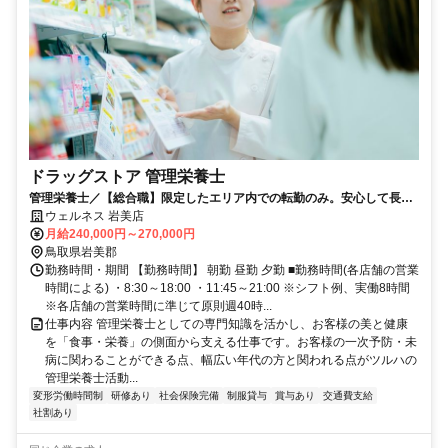
ドラッグストア 管理栄養士
管理栄養士／【総合職】限定したエリア内での転勤のみ。安心して長く
働ける環境があります。
ウェルネス 岩美店
月給240,000円～270,000円
鳥取県岩美郡
勤務時間・期間 【勤務時間】 朝勤 昼勤 夕勤 ■勤務時間(各店舗の営業
時間による) ・8:30～18:00 ・11:45～21:00 ※シフト例、実働8時間
※各店舗の営業時間に準じて原則週40時...
仕事内容 管理栄養士としての専門知識を活かし、お客様の美と健康
を「食事・栄養」の側面から支える仕事です。お客様の一次予防・未
病に関わることができる点、幅広い年代の方と関われる点がツルハの
管理栄養士活動...
変形労働時間制
研修あり
社会保険完備
制服貸与
賞与あり
交通費支給
社割あり