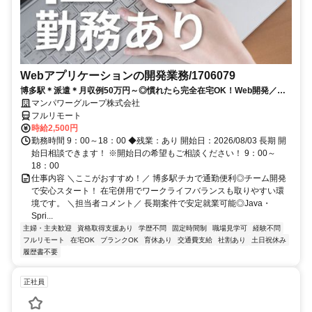
Webアプリケーションの開発業務/1706079
博多駅＊派遣＊月収例50万円～◎慣れたら完全在宅OK！Web開発／
Java／在宅勤務あり／開始日：即日
マンパワーグループ株式会社
フルリモート
時給2,500円
勤務時間 9：00～18：00 ◆残業：あり 開始日：2026/08/03 長期 開
始日相談できます！ ※開始日の希望もご相談ください！ 9：00～
18：00
仕事内容 ＼ここがおすすめ！／ 博多駅チカで通勤便利◎チーム開発
で安心スタート！ 在宅併用でワークライフバランスも取りやすい環
境です。 ＼担当者コメント／ 長期案件で安定就業可能◎Java・
Spri...
主婦・主夫歓迎
資格取得支援あり
学歴不問
固定時間制
職場見学可
経験不問
フルリモート
在宅OK
ブランクOK
育休あり
交通費支給
社割あり
土日祝休み
履歴書不要
正社員