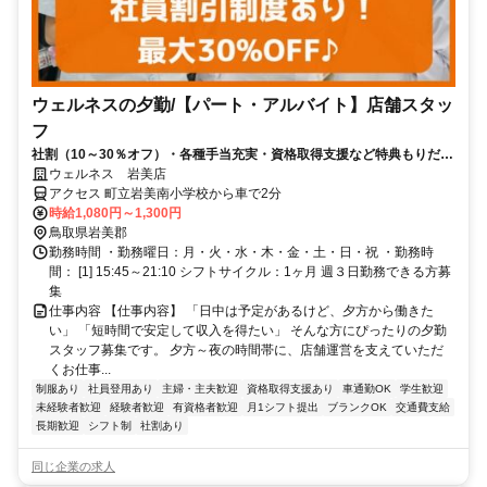
ウェルネスの夕勤/【パート・アルバイト】店舗スタッ
フ
社割（10～30％オフ）・各種手当充実・資格取得支援など特典もりだく
さん！未経験スタートがほとんど♪
ウェルネス 岩美店
アクセス 町立岩美南小学校から車で2分
時給1,080円～1,300円
鳥取県岩美郡
勤務時間 ・勤務曜日：月・火・水・木・金・土・日・祝 ・勤務時
間： [1] 15:45～21:10 シフトサイクル：1ヶ月 週３日勤務できる方募
集
仕事内容 【仕事内容】 「日中は予定があるけど、夕方から働きた
い」 「短時間で安定して収入を得たい」 そんな方にぴったりの夕勤
スタッフ募集です。 夕方～夜の時間帯に、店舗運営を支えていただ
くお仕事...
制服あり
社員登用あり
主婦・主夫歓迎
資格取得支援あり
車通勤OK
学生歓迎
未経験者歓迎
経験者歓迎
有資格者歓迎
月1シフト提出
ブランクOK
交通費支給
長期歓迎
シフト制
社割あり
同じ企業の求人