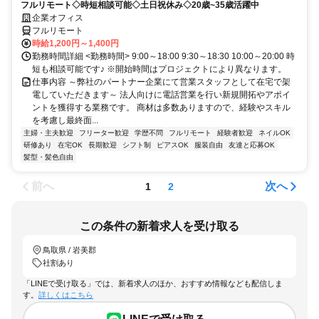
フルリモート◇時短相談可能◇土日祝休み◇20歳~35歳活躍中
企業オフィス
フルリモート
時給1,200円～1,400円
勤務時間詳細 <勤務時間> 9:00～18:00 9:30～18:30 10:00～20:00 時
短も相談可能です♪ ※開始時間はプロジェクトにより異なります。
仕事内容 ～弊社のパートナー企業にて営業スタッフとして在宅で架
電していただきます～ 法人向けに電話営業を行い新規開拓やアポイ
ントを獲得する業務です。 商材は多数ありますので、経験やスキル
を考慮し最終面...
主婦・主夫歓迎
フリーター歓迎
学歴不問
フルリモート
経験者歓迎
ネイルOK
研修あり
在宅OK
長期歓迎
シフト制
ピアスOK
服装自由
友達と応募OK
髪型・髪色自由
前へ
次へ
1
2
この条件の新着求人を受け取る
鳥取県 / 岩美郡
社割あり
「LINEで受け取る」では、新着求人のほか、おすすめ情報なども配信しま
す。
詳しくはこちら