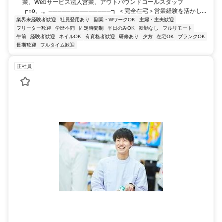
業、Webサービス法人営業、アウトバウンドコールスタッフ
┏○o。.。──────────────┓ ＜完全在宅＞営業経験を活かし...
業界未経験者歓迎
社員登用あり
副業・WワークOK
主婦・主夫歓迎
フリーター歓迎
学歴不問
固定時間制
平日のみOK
転勤なし
フルリモート
午前
経験者歓迎
ネイルOK
有資格者歓迎
研修あり
夕方
在宅OK
ブランクOK
長期歓迎
フルタイム歓迎
正社員