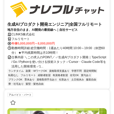
生成AIプロダクト開発エンジニア|全国フルリモート
地方在住のまま、AI開発の最前線へ｜自社サービス
CLINKS株式会社
フルリモート
年俸5,000,000円～8,000,000円
勤務時間詳細 総労働時間：1週あたり40時間 10:00～19:00（休憩60
分） ★平均残業時間は月10時間！
仕事内容 ＼この求人のPOINT／ ✅生成AIプロダクト開発｜TypeScript
/ Go / Pythonを使い分ける技術スタック ✅Cursor・Claude Code等を
活用した開発環境 ✅1...
ランチタイム
副業・WワークOK
資格取得支援あり
学歴不問
固定時間制
転勤なし
フルリモート
経験者歓迎
有資格者歓迎
在宅OK
賞与あり
ブランクOK
育休あり
資格取得手当あり
社割あり
土日祝休み
服装自由
寮・社宅あり
髪型・髪色自由
アルバイト・パート