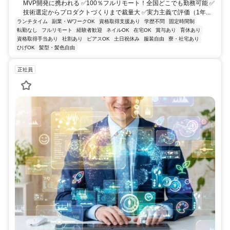
MVP開発に携われる ✅100％フルリモート！全国どこでも勤務可能 ✅
技術選定からプロダクトづくりまで裁量大 ✅実力主義で評価（1年...
ランチタイム
副業・WワークOK
資格取得支援あり
学歴不問
固定時間制
転勤なし
フルリモート
経験者歓迎
ネイルOK
在宅OK
賞与あり
育休あり
資格取得手当あり
社割あり
ピアスOK
土日祝休み
服装自由
寮・社宅あり
ひげOK
髪型・髪色自由
正社員