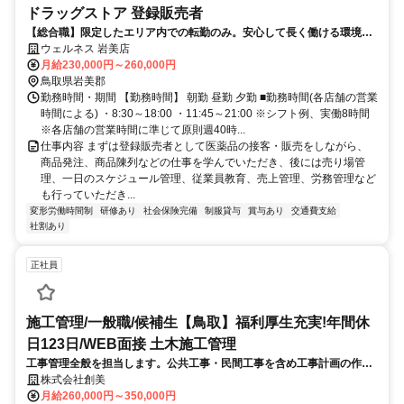
ドラッグストア 登録販売者
【総合職】限定したエリア内での転勤のみ。安心して長く働ける環境が
あります。
ウェルネス 岩美店
月給230,000円～260,000円
鳥取県岩美郡
勤務時間・期間 【勤務時間】 朝勤 昼勤 夕勤 ■勤務時間(各店舗の営業
時間による) ・8:30～18:00 ・11:45～21:00 ※シフト例、実働8時間
※各店舗の営業時間に準じて原則週40時...
仕事内容 まずは登録販売者として医薬品の接客・販売をしながら、
商品発注、商品陳列などの仕事を学んでいただき、後には売り場管
理、一日のスケジュール管理、従業員教育、売上管理、労務管理など
も行っていただき...
変形労働時間制
研修あり
社会保険完備
制服貸与
賞与あり
交通費支給
社割あり
正社員
施工管理/一般職/候補生【鳥取】福利厚生充実!年間休
日123日/WEB面接 土木施工管理
工事管理全般を担当します。公共工事・民間工事を含め工事計画の作
成、現場工事の監督、指揮、受注･入札･積算に関する業務などを行いま
株式会社創美
す。 ※現場は主に鳥取県東部地区。現場へは基本、社用車で移動しま
月給260,000円～350,000円