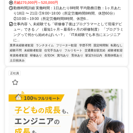
月給270,000円～520,000円
勤務時間詳細 実働時間：1日あたり8時間 平均勤務日数：1ヶ月あた
り18日 〜 21日 ①9:00~18:00（所定労働時間8時間、休憩60分）
②10:00～19:00（所定労働時間8時間、休憩6...
仕事内容 ＼ 未経験でも「研修修了後はプログラマーとして現場デビ
ュー」できる ／ （最短1ヶ月～最長6ヶ月の研修制度） 「プログラミ
ングって何から始めればいい？」 「IT未経験でも本当にエンジニア
に...
業界未経験者歓迎
ランチタイム
フリーター歓迎
学歴不問
固定時間制
転勤なし
経験不問
未経験者歓迎
住宅手当あり
フルリモート
交通費全額支給
経験者歓迎
有資格者歓迎
研修あり
在宅OK
賞与あり
育休あり
駅近5分以内
長期休暇あり
土日祝休み
正社員