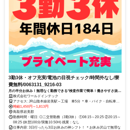
3勤3休・オフ充実/電池の目視チェック/時間外なし/寮
費無料/0063131_9216-03
月の半分お休み！無理なく勤務できる*検査作業で簡単！働きやすさ抜群
◎履歴書ナシで応募OK！
株式会社ワールドインテック
アクセス: JR山陰本線岩美駅～工場 車5分 ＊車・バイク・自転車通
勤OK ＊交通費規定支給 【寮～工場】 ＊車で20分～30分 ＊寮の家賃
時給1,450円～1,813円
は無料！
鳥取県岩美郡
勤務時間・曜日: ◎二交替勤務（3勤3休） ①08:15～20:25 ②20:15～
08:25 (休憩100分/実働10.50H) 残業：なし
仕事内容: 3日行ったら3日お休みの神シフト！ ＊お休み沢山で無理な