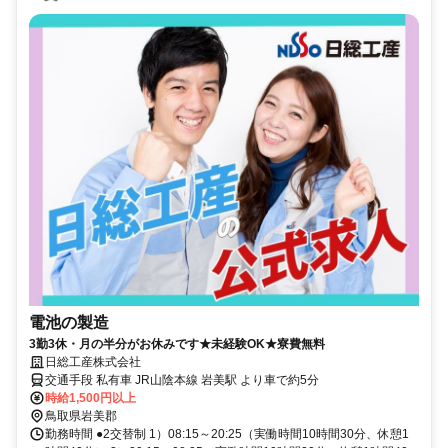
電池の製造
3勤3休・月の半分がお休みです★未経験OK★寮費無料
日総工産株式会社
交通手段 私有車 JR山陰本線 岩美駅 より車で約5分
時給1,500円以上
鳥取県岩美郡
勤務時間 ●2交替制 1）08:15～20:25（実働時間10時間30分、休憩1