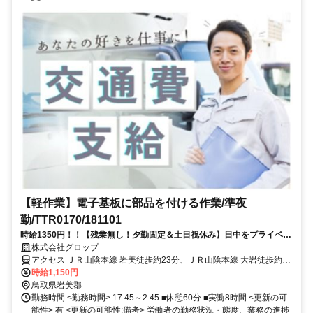
【軽作業】電子基板に部品を付ける作業/準夜
勤/TTR0170/181101
時給1350円！！【残業無し！夕勤固定＆土日祝休み】日中をプライベー
トに利用したい方へおすすめ！電子部品を指定の板にはめるお仕事で
株式会社グロップ
す！
アクセス ＪＲ山陰本線 岩美徒歩約23分、ＪＲ山陰本線 大岩徒歩約39
分、ＪＲ山陰本線 東浜徒歩約60分 【JR岩美駅】より車で1分
時給1,150円
鳥取県岩美郡
勤務時間 <勤務時間> 17:45～2:45 ■休憩60分 ■実働8時間 <更新の可
能性> 有 <更新の可能性:備考> 労働者の勤務状況・態度、業務の進捗