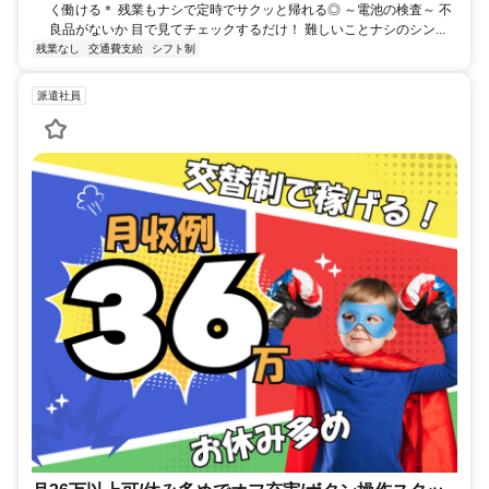
く働ける＊ 残業もナシで定時でサクッと帰れる◎ ～電池の検査～ 不
良品がないか 目で見てチェックするだけ！ 難しいことナシのシン...
残業なし
交通費支給
シフト制
派遣社員