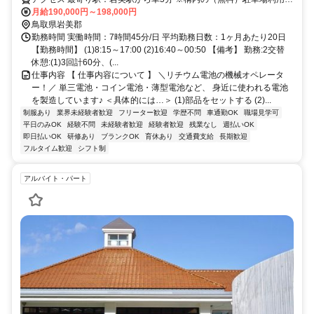
OK ※バイク通勤不可
月給190,000円～198,000円
鳥取県岩美郡
勤務時間 実働時間：7時間45分/日 平均勤務日数：1ヶ月あたり20日
【勤務時間】 (1)8:15～17:00 (2)16:40～00:50 【備考】 勤務:2交替
休憩:(1)3回計60分、(...
仕事内容 【 仕事内容について 】 ＼リチウム電池の機械オペレータ
ー！／ 単三電池・コイン電池・薄型電池など、 身近に使われる電池
を製造しています♪ ＜具体的には…＞ (1)部品をセットする (2)...
制服あり
業界未経験者歓迎
フリーター歓迎
学歴不問
車通勤OK
職場見学可
平日のみOK
経験不問
未経験者歓迎
経験者歓迎
残業なし
週払いOK
即日払いOK
研修あり
ブランクOK
育休あり
交通費支給
長期歓迎
フルタイム歓迎
シフト制
アルバイト・パート