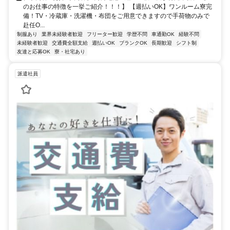
のお仕事の特徴を一挙ご紹介！！！】 【週払いOK】ワンルーム寮完
備！TV・冷蔵庫・洗濯機・布団をご用意できますので手荷物のみで
赴任O...
制服あり
業界未経験者歓迎
フリーター歓迎
学歴不問
車通勤OK
経験不問
未経験者歓迎
交通費全額支給
週払いOK
ブランクOK
長期歓迎
シフト制
友達と応募OK
寮・社宅あり
派遣社員