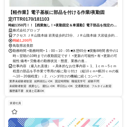
【軽作業】電子基板に部品を付ける作業/夜勤固
定/TTR0170/181103
時給1350円！！【残業無し！×夜勤固定＆車通勤】電子部品を指定の板
にはめるお仕事です！電子部品の製造に興味がある方、手先の器用さを
株式会社グロップ
活かしたい方、是非♪
アクセス ＪＲ山陰本線 岩美徒歩約23分、ＪＲ山陰本線 大岩徒歩約39
分、ＪＲ山陰本線 東浜徒歩約60分 【JR岩美駅】より車で1分
時給1,200円
鳥取県岩美郡
勤務時間 <勤務時間> 1：00～10：05 ■休憩65分 ■実働8時間 夜中の1
時～翌朝の10時までの夜勤固定です！ <更新の可能性> 有 <更新の可
能性:備考> 労働者の勤務状況・態度、業務の進...
仕事内容 （雇入れ直後） ＜具体的なお仕事内容＞ 1、1ｃｍ～5ｃｍ
程度の部品を手作業で専用の板に取り付け （縦10ｃｍ×横20ｃｍの板
へ10～20個程度） ↓ 2、ハンダ付けの機械に続くコンベア...
業界未経験者歓迎
給料前払いOK
固定時間制
職場見学可
経験不問
未経験者歓迎
残業なし
週払いOK
即日払いOK
交通費支給
フルタイム歓迎
履歴書不要
友達と応募OK
派遣社員