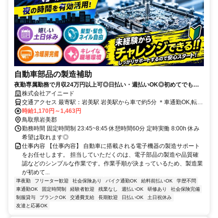
自動車部品の製造補助
夜勤専属勤務で月収24万円以上可◎日払い・週払いOK◎初めてでも安
心の工場ワーク◎土日祝休みでプライベート充実！
株式会社アイニード
交通アクセス 最寄駅：岩美駅 岩美駅から車で約5分 ＊車通勤OK,転勤
なし,バイク通勤OK
時給1,170円～1,463円
鳥取県岩美郡
勤務時間 固定時間制 23:45~8:45 休憩時間60分 定時実働 8:00h 休み
希望は取れます◎
仕事内容 【仕事内容】 自動車に搭載される電子機器の製造サポート
をお任せします。 担当していただくのは、電子部品の製造や品質確
認などのシンプルな作業です。作業手順が決まっているため、製造業
が初めて...
準夜勤
フリーター歓迎
社会保険あり
バイク通勤OK
給料前払いOK
学歴不問
車通勤OK
固定時間制
経験者歓迎
残業なし
週払いOK
研修あり
社会保険完備
制服貸与
ブランクOK
交通費支給
長期歓迎
日払いOK
土日祝休み
友達と応募OK