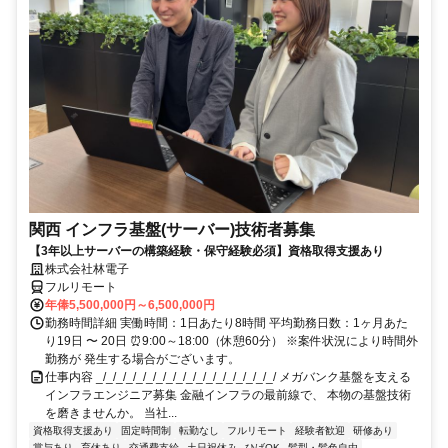
関西 インフラ基盤(サーバー)技術者募集
【3年以上サーバーの構築経験・保守経験必須】資格取得支援あり
株式会社林電子
フルリモート
年俸5,500,000円～6,500,000円
勤務時間詳細 実働時間：1日あたり8時間 平均勤務日数：1ヶ月あた
り19日 〜 20日 ⏰9:00～18:00（休憩60分） ※案件状況により時間外
勤務が 発生する場合がございます。
仕事内容 _/_/_/_/_/_/_/_/_/_/_/_/_/_/_/_/_/_/ メガバンク基盤を支える
インフラエンジニア募集 金融インフラの最前線で、 本物の基盤技術
を磨きませんか。 当社...
資格取得支援あり
固定時間制
転勤なし
フルリモート
経験者歓迎
研修あり
賞与あり
育休あり
交通費支給
土日祝休み
ひげOK
髪型・髪色自由