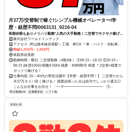
月37万/交替制で稼ぐ/シンプル機械オペレーター/学
歴・経歴不問/0063131_9216-04
長期休暇もありメリハリ勤務*人気の大手勤務！二交替でサクサク稼げ
る！シンプル作業で安定勤務◎履歴書不要でサクッと応募OK！
株式会社ワールドインテック
アクセス: JR山陰本線岩美駅～工場 車5分 ＊車・バイク・自転車通
勤OK ＊交通費規定支給 【寮～工場】 ＊車で20分～30分 ＊寮の家賃
時給1,450円～1,958円
は無料！
鳥取県岩美郡
勤務時間・曜日: 二交替勤務（4勤2休） ①08:15～18:15 ②20:15～
06:15 (休憩100分/実働8.50H) 残業：40時間/月 程度 ＊2交替×残業で
ガッツリ稼げる！
仕事内容: 20～40代の男性活躍中【学歴・経歴不問！】 二交替だから
月37万タイパ良く稼げる！ 残業頑張った分は給与でしっかり還元◎
こんなお仕事をお任せ！ ╰━ V━━━━━━━━━━━╯ ①...
即日勤務OK
交通費支給
シフト制
派遣社員