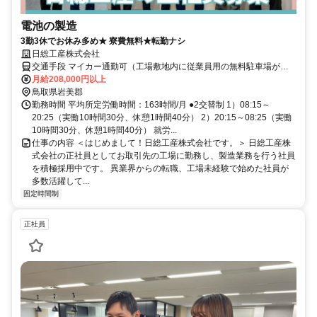
電池の製造
3勤3休でお休み多め★ 寮費無料★転勤ナシ
日総工産株式会社
交通手段 マイカー通勤可（工場敷地内に従業員用の無料駐車場があ
月給208,000円以上
ります。） JR山陰本線 岩美駅 より車で5分
鳥取県岩美郡
勤務時間 平均所定労働時間：163時間/月 ●2交替制 1）08:15～
20:25（実働10時間30分、休憩1時間40分） 2）20:15～08:25（実働
10時間30分、休憩1時間40分） 就労...
仕事の内容 ＜はじめまして！日総工産株式会社です。＞ 日総工産株
式会社の正社員としてお取引先の工場に勤務し、製造業務を行う社員
を積極採用中です。 異業界からの転職、工場未経験で始めた社員が
多数活躍して...
固定時間制
正社員