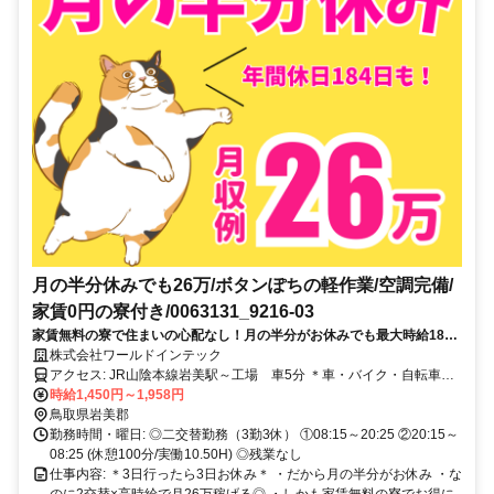
月の半分休みでも26万/ボタンぽちの軽作業/空調完備/
家賃0円の寮付き/0063131_9216-03
家賃無料の寮で住まいの心配なし！月の半分がお休みでも最大時給1813
円でしっかり稼げる！履歴書なしで応募OK◎
株式会社ワールドインテック
アクセス: JR山陰本線岩美駅～工場 車5分 ＊車・バイク・自転車通
勤OK ＊交通費規定支給 【寮～工場】 ＊車で20分～30分 ＊寮の家賃
時給1,450円～1,958円
は無料！
鳥取県岩美郡
勤務時間・曜日: ◎二交替勤務（3勤3休） ①08:15～20:25 ②20:15～
08:25 (休憩100分/実働10.50H) ◎残業なし
仕事内容: ＊3日行ったら3日お休み＊ ・だから月の半分がお休み ・な
のに2交替×高時給で月26万稼げる◎ ・しかも家賃無料の寮でお得に