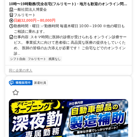
10時〜19時勤務/完全在宅(フルリモート)・地方も歓迎のオンライン問診
業務
一般社団法人博愛会
フルリモート
日給32,000円～80,000円
勤務時間・曜日: ✅勤務時間 毎週木曜日 10:00～19:00 ※他の曜日も
ご相談に乗れます。
仕事内容: スキマ時間に医師の診察が受けられる オンライン診療サー
ビス。 事業拡大に向けて患者様に 高品質な医療の提供をしていくた
め、 医師の皆様のお力添えが必要です！ ご自宅などでのオンライン
診...
シフト自由
フルリモート
残業なし
同じ企業の求人
派遣社員