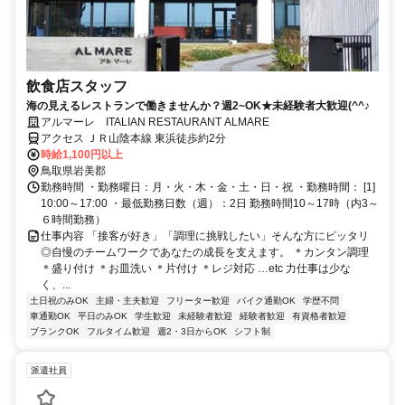
飲食店スタッフ
海の見えるレストランで働きませんか？週2~OK★未経験者大歓迎(^^♪
アルマーレ ITALIAN RESTAURANT ALMARE
アクセス ＪＲ山陰本線 東浜徒歩約2分
時給1,100円以上
鳥取県岩美郡
勤務時間 ・勤務曜日：月・火・木・金・土・日・祝 ・勤務時間： [1]
10:00～17:00 ・最低勤務日数（週）：2日 勤務時間10～17時（内3～
６時間勤務）
仕事内容 「接客が好き」「調理に挑戦したい」そんな方にピッタリ
◎自慢のチームワークであなたの成長を支えます。 ＊カンタン調理
＊盛り付け ＊お皿洗い ＊片付け ＊レジ対応 …etc 力仕事は少な
く、...
土日祝のみOK
主婦・主夫歓迎
フリーター歓迎
バイク通勤OK
学歴不問
車通勤OK
平日のみOK
学生歓迎
未経験者歓迎
経験者歓迎
有資格者歓迎
ブランクOK
フルタイム歓迎
週2・3日からOK
シフト制
派遣社員