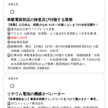
派遣社員
車載電装部品の検査及び付随する業務
【夜勤】土日休み、残業少なめ ☆18～50歳くらいまでの女性活躍中！
株式会社日本ワークプレイス京葉
アクセス: 山陰本線「岩美駅」より徒歩5分 岩美駅より日本交通 路線
バスあり ★車・バイク・自転車通勤OK（無料駐車場有）
時給1,100円
鳥取県岩美郡
勤務時間・曜日: 【夕勤】 18:00～翌3:05(実働8時間/休憩65分) ※固
定勤務 ※残業目安：0.5/h日、10h/月
仕事内容: 車載電装部品の検査及び付随する業務 ・顕微鏡検査・目視
検査 このお仕事の特典！！ ・社会保険完備 ・週仮払い可 ※会社の定
める就業場所(派遣先)および業務へ配置相談の可能性あり。
即日勤務OK
固定時間制
交通費支給
派遣社員
リチウム電池の機械オペレーター
【食事補助あり】◆基本残業ナシ♪メリハリをつけて働けます！ ◆安心
の土日祝休み、プライベートも充実させられます ◆マイカー通勤OK、
UTエージェント株式会社
通いやすい職場です ◆頑張り次第で直接雇用の可能性あり！
アクセス 最寄り駅：岩美駅から車5分 ※構内の（無料）駐車場利用