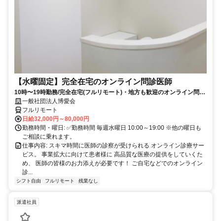
【水曜固定】完全在宅のオンライン問診医師
10時〜19時勤務/完全在宅(フルリモート)・地方も歓迎のオンライン問診
業務
一般社団法人博愛会
フルリモート
日給32,000円～80,000円
勤務時間・曜日: ✅勤務時間 毎週水曜日 10:00～19:00 ※他の曜日も
ご相談に乗れます。
仕事内容: スキマ時間に医師の診察が受けられる オンライン診療サー
ビス。 事業拡大に向けて患者様に 高品質な医療の提供をしていくた
め、 医師の皆様のお力添えが必要です！ ご自宅などでのオンライン
診...
シフト自由
フルリモート
残業なし
派遣社員