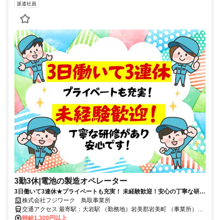
派遣社員
3勤3休|電池の製造オペレーター
3日働いて3連休★プライベートも充実！ 未経験歓迎！安心の丁寧な研修
で仕事も私生活も充実！
株式会社フジワーク 鳥取事業所
交通アクセス 最寄駅：大岩駅 （勤務地）岩美郡岩美町 （事業所）
JR「鳥取」駅から徒歩2分
時給1,300円以上