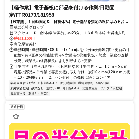
【軽作業】電子基板に部品を付ける作業/日勤固
定/TTR0170/181958
【残業無し！日勤固定＆土日祝休み】電子部品を指定の板にはめるお仕
事です！手先の器用さを活かせます！
株式会社グロップ
アクセス ＪＲ山陰本線 岩美徒歩約23分、ＪＲ山陰本線 大岩徒歩約39
分、ＪＲ山陰本線 東浜徒歩約60分 【JR岩美駅】より車で1分
時給1,150円
鳥取県岩美郡
勤務時間 <勤務時間> 08:45～17:45 ■休憩60分 ■実働8時間 <更新の可
能性> 有 <更新の可能性:備考> 労働者の勤務状況・態度、業務の進捗
状況、就業先の経営状況により判断する <更新...
仕事内容 （雇入れ直後） ＜具体的なお仕事内容＞ 1、1ｃｍ～5ｃｍ
程度の部品を手作業で専用の板に取り付け （縦10ｃｍ×横20ｃｍの板
へ10～20個程度） ↓ 2、ハンダ付けの機械に続くコンベア...
業界未経験者歓迎
給料前払いOK
固定時間制
職場見学可
経験不問
未経験者歓迎
残業なし
週払いOK
即日払いOK
交通費支給
フルタイム歓迎
履歴書不要
友達と応募OK
派遣社員