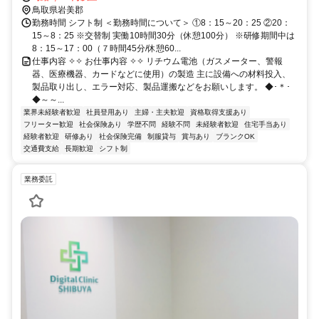
鳥取県岩美郡
勤務時間 シフト制 ＜勤務時間について＞ ①8：15～20：25 ②20：
15～8：25 ※交替制 実働10時間30分（休憩100分） ※研修期間中は
8：15～17：00（７時間45分/休憩60...
仕事内容 ✧✧ お仕事内容 ✧✧ リチウム電池（ガスメーター、警報
器、医療機器、カードなどに使用）の製造 主に設備への材料投入、
製品取り出し、エラー対応、製品運搬などをお願いします。 ◆･＊･
◆～～...
業界未経験者歓迎
社員登用あり
主婦・主夫歓迎
資格取得支援あり
フリーター歓迎
社会保険あり
学歴不問
経験不問
未経験者歓迎
住宅手当あり
経験者歓迎
研修あり
社会保険完備
制服貸与
賞与あり
ブランクOK
交通費支給
長期歓迎
シフト制
業務委託