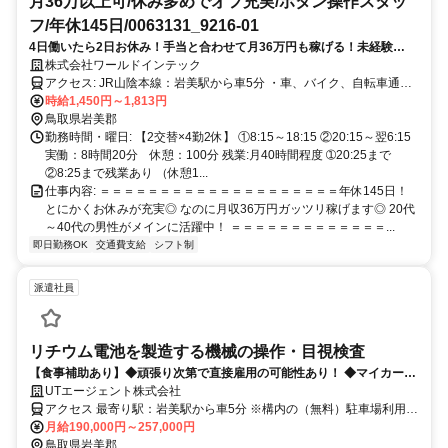
月36万以上可/休み多めでオフ充実/ボタン操作スタッ
フ/​年休145日/0063131_9216-01
4日働いたら2日お休み！手当と合わせて月36万円も稼げる！未経験
OK◎来社不要のカンタンなスマホ面接！
株式会社ワールドインテック
アクセス: JR山陰本線：岩美駅から車5分 ・車、バイク、自転車通勤
OK ・交通費規定支給 ・寮費無料の個室寮完備
時給1,450円～1,813円
鳥取県岩美郡
勤務時間・曜日: 【2交替×4勤2休】 ①8:15～18:15 ②20:15～翌6:15
実働：8時間20分 休憩：100分 残業:月40時間程度 ➀20:25まで
②8:25まで残業あり （休憩1...
仕事内容: ＝＝＝＝＝＝＝＝＝＝＝＝＝＝＝＝＝＝＝＝ ​年休145日！
とにかくお休みが充実◎ なのに月収36万円ガッツリ稼げます◎ 20代
～40代の男性がメインに活躍中！ ＝＝＝＝＝＝＝＝＝＝＝＝＝...
即日勤務OK
交通費支給
シフト制
派遣社員
リチウム電池を製造する機械の操作・目視検査
【食事補助あり】◆頑張り次第で直接雇用の可能性あり！ ◆マイカー通
勤もOK、通いやすい職場です ◆安心の交通費月3万円まで支給 ※規定
UTエージェント株式会社
あり
アクセス 最寄り駅：岩美駅から車5分 ※構内の（無料）駐車場利用
OK
月給190,000円～257,000円
鳥取県岩美郡