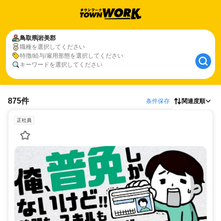
鳥取県
岩美郡
職種を選択してください
特徴/給与/雇用形態を選択してください
キーワードを選択してください
875件
条件保存
関連度順
正社員