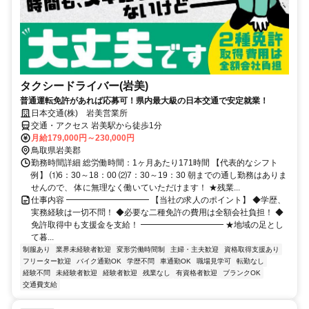
タクシードライバー(岩美)
普通運転免許があれば応募可！県内最大級の日本交通で安定就業！
日本交通(株) 岩美営業所
交通・アクセス 岩美駅から徒歩1分
月給179,000円～230,000円
鳥取県岩美郡
勤務時間詳細 総労働時間：1ヶ月あたり171時間 【代表的なシフト
例】 ⑴6：30～18：00 ⑵7：30～19：30 朝までの通し勤務はありま
せんので、 体に無理なく働いていただけます！ ★残業...
仕事内容 ━━━━━━━━━━ 【当社の求人のポイント】 ◆学歴、
実務経験は一切不問！ ◆必要な二種免許の費用は全額会社負担！ ◆
免許取得中も支援金を支給！ ━━━━━━━━━━ ★地域の足とし
て暮...
制服あり
業界未経験者歓迎
変形労働時間制
主婦・主夫歓迎
資格取得支援あり
フリーター歓迎
バイク通勤OK
学歴不問
車通勤OK
職場見学可
転勤なし
経験不問
未経験者歓迎
経験者歓迎
残業なし
有資格者歓迎
ブランクOK
交通費支給