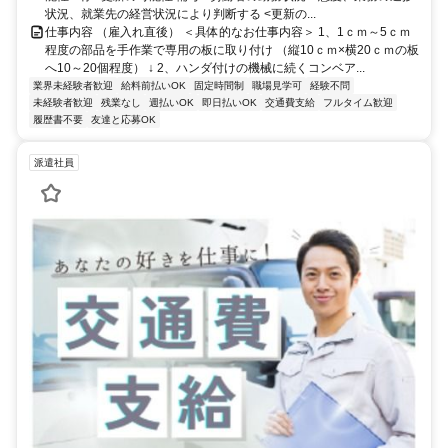
状況、就業先の経営状況により判断する <更新の...
仕事内容 （雇入れ直後） ＜具体的なお仕事内容＞ 1、1ｃｍ～5ｃｍ
程度の部品を手作業で専用の板に取り付け （縦10ｃｍ×横20ｃｍの板
へ10～20個程度） ↓ 2、ハンダ付けの機械に続くコンベア...
業界未経験者歓迎
給料前払いOK
固定時間制
職場見学可
経験不問
未経験者歓迎
残業なし
週払いOK
即日払いOK
交通費支給
フルタイム歓迎
履歴書不要
友達と応募OK
派遣社員