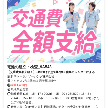
電池の組立・検査_9A543
【交通費全額支給！】3勤3休または4勤2休※職場カレンダーによる
日研トータルソーシング株式会社
アクセス JR山陰本線 岩美駅 車5分
時給1,450円
鳥取県岩美郡
勤務時間 (1)8：15～17：00(2)8：15～20：25(3)20：15～8：
25(4)8：15～18：15(5)20：15～翌6：15※(1)教育期間、(2)(3)また
は(4)(5)の2交替 ...
仕事内容 【お仕事内容】 円筒電池の組立・検査及び付随業務。 【こ