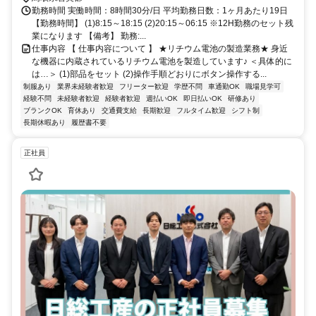
勤務時間 実働時間：8時間30分/日 平均勤務日数：1ヶ月あたり19日
【勤務時間】 (1)8:15～18:15 (2)20:15～06:15 ※12H勤務のセット残
業になります 【備考】 勤務:...
仕事内容 【 仕事内容について 】 ★リチウム電池の製造業務★ 身近
な機器に内蔵されているリチウム電池を製造しています♪ ＜具体的に
は…＞ (1)部品をセット (2)操作手順どおりにボタン操作する...
制服あり
業界未経験者歓迎
フリーター歓迎
学歴不問
車通勤OK
職場見学可
経験不問
未経験者歓迎
経験者歓迎
週払いOK
即日払いOK
研修あり
ブランクOK
育休あり
交通費支給
長期歓迎
フルタイム歓迎
シフト制
長期休暇あり
履歴書不要
正社員