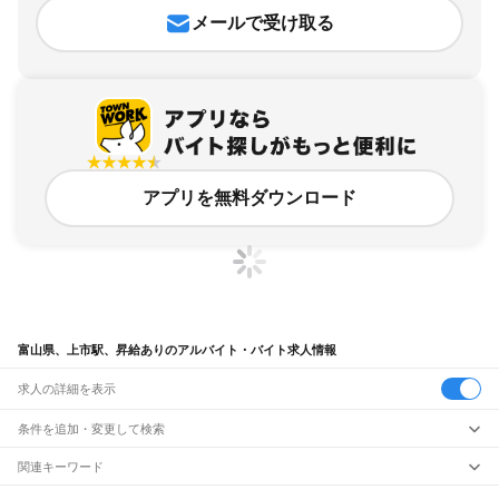
メールで受け取る
アプリを無料ダウンロード
富山県、上市駅、昇給ありのアルバイト・バイト求人情報
求人の詳細を表示
条件を追加・変更して検索
市区町村を追加・変更
関連キーワード
完全在宅ワーク 全国
シール貼り 在宅
現在地周辺
ガチャガチャ
犬カフェ
富山県