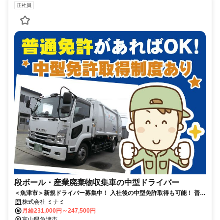
正社員
段ボール・産業廃棄物収集車の中型ドライバー
＜魚津市＞新規ドライバー募集中！ 入社後の中型免許取得も可能！ 普通
免許のみの方応募OK／土日休み
株式会社 ミナミ
月給231,000円～247,500円
富山県魚津市