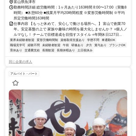
富山県魚津市
勤務時間詳細 総労働時間：1ヶ月あたり163時間 8:00〜17:00（実働8
時間） ■休憩60分 ■残業月平均20時間程度 ※変形労働時間制 ※平均
所定労働時間163時間
仕事内容 【もっと休めて、安心して働ける場所へ。】 富山で創業70
年。安定基盤の上で 家族や趣味の時間を最大化しませんか？ ⭐個人ノ
ルマなし！ チームで目標達成を目指すスタイル ⭐年間休日127日...
業界未経験者歓迎
変形労働時間制
資格取得支援あり
学歴不問
車通勤OK
職場見学可
経験不問
未経験者歓迎
午前
研修あり
夕方
賞与あり
ブランクOK
育休あり
交通費支給
長期歓迎
長期休暇あり
土日祝休み
同じ企業の求人
アルバイト・パート