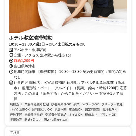
ホテル客室清掃補助
10:30～13:30／週2日～OK／土日祝のみもOK
アパホテル魚津駅前
交通・アクセス 魚津駅から徒歩1分
時給1,200円
富山県魚津市
勤務時間詳細 【勤務時間】 10:30～13:30 契約更新期間：期間の定め
なし
仕事内容 職種名：客室清掃補助 勤務地：アパホテル魚津駅前（魚津
市） 雇用形態：パート・アルバイト（長期） 給与：時給1200円 応募
方法：このまま「応募する」からご応募ください ー 客室を1人で清
掃...
制服あり
業界未経験者歓迎
扶養内勤務OK
副業・WワークOK
フリーター歓迎
バイク通勤OK
給料前払いOK
学歴不問
車通勤OK
固定時間制
職場見学可
経験不問
未経験者歓迎
交通費全額支給
ネイルOK
研修あり
ブランクOK
長期歓迎
駅近5分以内
週2・3日からOK
正社員