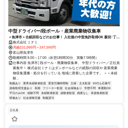
中型ドライバー/段ボール・産業廃棄物収集車
＜魚津市＞古紙回収などのお仕事！ 入社後の中型免許取得OK 親切･丁寧
にお教えします！
株式会社 ミナミ
月給231,000円～247,500円
富山県魚津市
勤務時間 8:00～17:00（休憩1時間30分、実働7.5時間）
仕事内容 魚津市│段ボール・廃棄物収集車、 中型ドライバー／正社員
募集中！ 株式会社ミナミはダンボールなどの紙類の回収や 産業廃棄
物収集運搬・処分を行っている 地域に密着した企業です。 ＜＜未経
験...
制服あり
業界未経験者歓迎
変形労働時間制
主婦・主夫歓迎
60代も応募可
資格取得支援あり
長期
フリーター歓迎
社会保険あり
学歴不問
車通勤OK
平日のみOK
経験不問
未経験者歓迎
経験者歓迎
残業なし
有資格者歓迎
研修あり
社会保険完備
制服貸与
正社員