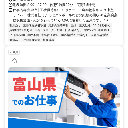
勤務時間 8:00～17:00（休憩1時間30分、実働7.5時間）
仕事内容 魚津市│正社員募集中！ 段ボール・廃棄物収集車の 中型ド
ライバー 株式会社ミナミはダンボールなどの紙類の回収や 産業廃棄
物収集運搬・処分を行っている 地域に密着した企業です。 /////...
制服あり
業界未経験者歓迎
変形労働時間制
主婦・主夫歓迎
60代も応募可
資格取得支援あり
長期
フリーター歓迎
社会保険あり
学歴不問
車通勤OK
平日のみOK
経験不問
未経験者歓迎
経験者歓迎
残業なし
有資格者歓迎
研修あり
社会保険完備
制服貸与
正社員