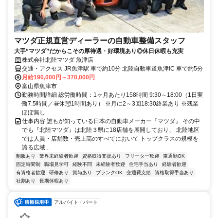
マツダ正規直営ディーラーの自動車整備スタッフ
大手“マツダ”だからこその厚待遇・好環境あり◎休日休暇も充実
株式会社北陸マツダ 魚津店
交通・アクセス JR魚津駅 車で約10分 北陸自動車道魚津IC 車で約5分
月給190,000円～370,000円
富山県魚津市
勤務時間詳細 総労働時間：1ヶ月あたり158時間 9:30～18:00（1日実
働7.5時間／昼休憩1時間あり） ※月に2～3回18:30終業あり ※残業
ほぼ無し
仕事内容 誰もが知っている日本の自動車メーカー『マツダ』 その中
でも『北陸マツダ』は北陸３県に18店舗を展開しており、 北陸地区
では人員・店舗数・売上高のすべてにおいて トップクラスの規模を
誇る広域...
制服あり
業界未経験者歓迎
資格取得支援あり
フリーター歓迎
車通勤OK
固定時間制
職場見学可
経験不問
未経験者歓迎
住宅手当あり
経験者歓迎
有資格者歓迎
研修あり
賞与あり
ブランクOK
交通費支給
資格取得手当あり
社割あり
長期休暇あり
アルバイト・パート