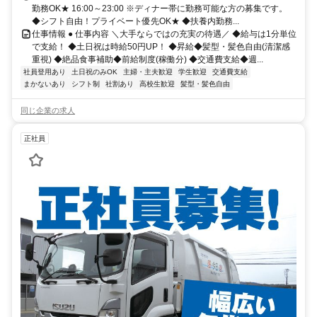
勤務OK★ 16:00～23:00 ※ディナー帯に勤務可能な方の募集です。
◆シフト自由！プライベート優先OK★ ◆扶養内勤務...
仕事情報 ● 仕事内容 ＼大手ならではの充実の待遇／ ◆給与は1分単位
で支給！ ◆土日祝は時給50円UP！ ◆昇給◆髪型・髪色自由(清潔感
重視) ◆絶品食事補助◆前給制度(稼働分) ◆交通費支給◆週...
社員登用あり
土日祝のみOK
主婦・主夫歓迎
学生歓迎
交通費支給
まかないあり
シフト制
社割あり
高校生歓迎
髪型・髪色自由
同じ企業の求人
正社員