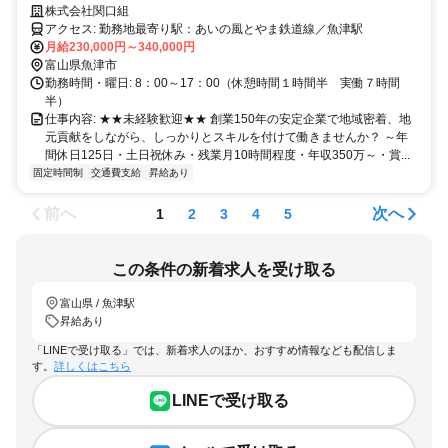
10時間程度★賞与年3回あり★転勤なしで安定して働くことが出来ま
株式会社関口組
す！
アクセス: 勤務地最寄り駅：あいの風とやま鉄道線／魚津駅
月給230,000円～340,000円
富山県魚津市
勤務時間・曜日: 8：00～17：00（休憩時間１時間半 実働７時間
半）
仕事内容: ★★未経験歓迎★★ 創業150年の安定企業で地域密着、地
元貢献をしながら、しっかりとスキルを付けて働きませんか？ ～年
間休日125日・土日祝休み・残業月10時間程度・年収350万～・賞...
固定時間制
交通費支給
昇給あり
前へ
次へ
1
2
3
4
5
この条件の新着求人を受け取る
富山県 / 魚津駅
昇給あり
「LINEで受け取る」では、新着求人のほか、おすすめ情報なども配信しま
す。
詳しくはこちら
LINEで受け取る