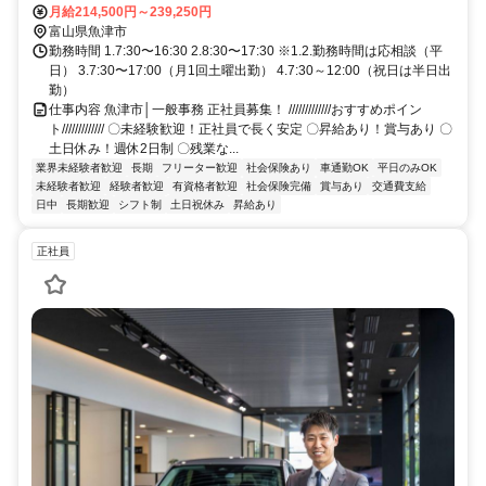
月給214,500円～239,250円
富山県魚津市
勤務時間 1.7:30〜16:30 2.8:30〜17:30 ※1.2.勤務時間は応相談（平
日） 3.7:30〜17:00（月1回土曜出勤） 4.7:30～12:00（祝日は半日出
勤）
仕事内容 魚津市│一般事務 正社員募集！ /////////////おすすめポイン
ト///////////// 〇未経験歓迎！正社員で長く安定 〇昇給あり！賞与あり 〇
土日休み！週休2日制 〇残業な...
業界未経験者歓迎
長期
フリーター歓迎
社会保険あり
車通勤OK
平日のみOK
未経験者歓迎
経験者歓迎
有資格者歓迎
社会保険完備
賞与あり
交通費支給
日中
長期歓迎
シフト制
土日祝休み
昇給あり
正社員