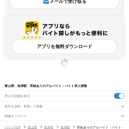
メールで受け取る
アプリを無料ダウンロード
富山県、魚津駅、昇給ありのアルバイト・バイト求人情報
求人の詳細を表示
条件を追加・変更して検索
市区町村を追加・変更
関連キーワード
完全在宅ワーク 全国
シール貼り 在宅
現在地周辺
ガチャガチャ
犬カフェ
富山県
駅を追加・変更
バイトTOP
富山県
魚津市
魚津駅
昇給ありのアルバイト・バイト・
富山県
すべて