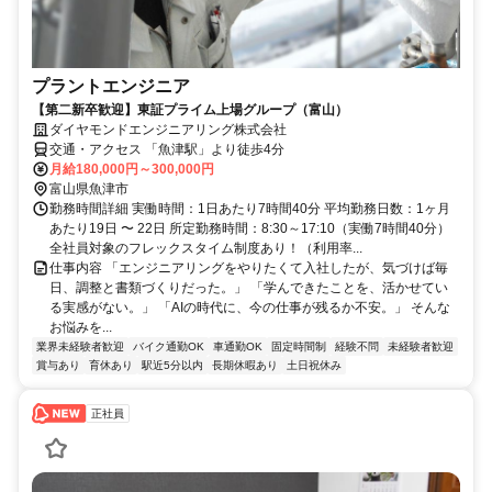
プラントエンジニア
【第二新卒歓迎】東証プライム上場グループ（富山）
ダイヤモンドエンジニアリング株式会社
交通・アクセス 「魚津駅」より徒歩4分
月給180,000円～300,000円
富山県魚津市
勤務時間詳細 実働時間：1日あたり7時間40分 平均勤務日数：1ヶ月
あたり19日 〜 22日 所定勤務時間：8:30～17:10（実働7時間40分）
全社員対象のフレックスタイム制度あり！（利用率...
仕事内容 「エンジニアリングをやりたくて入社したが、気づけば毎
日、調整と書類づくりだった。」 「学んできたことを、活かせてい
る実感がない。」 「AIの時代に、今の仕事が残るか不安。」 そんな
お悩みを...
業界未経験者歓迎
バイク通勤OK
車通勤OK
固定時間制
経験不問
未経験者歓迎
賞与あり
育休あり
駅近5分以内
長期休暇あり
土日祝休み
正社員