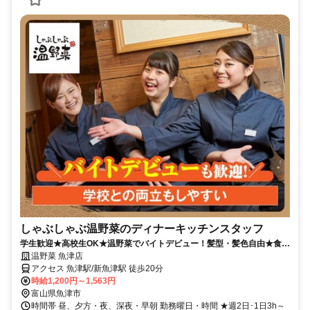
しゃぶしゃぶ温野菜のディナーキッチンスタッフ
学生歓迎★高校生OK★温野菜でバイトデビュー！髪型・髪色自由★食事
補助有★履歴書不要
温野菜 魚津店
アクセス 魚津駅/新魚津駅 徒歩20分
時給1,200円～1,563円
富山県魚津市
時間帯 昼、夕方・夜、深夜・早朝 勤務曜日・時間 ★週2日･1日3h～