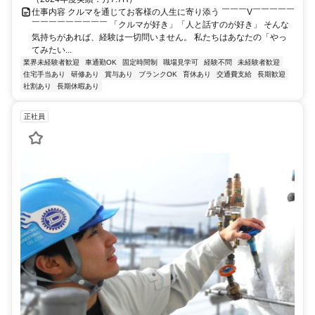
仕事内容 クルマを通じてお客様の人生に寄り添う ￣￣￣V￣￣￣￣￣
￣￣￣￣￣￣￣￣￣ 「クルマが好き」「人と話すのが好き」 そんな
気持ちがあれば、経験は一切問いません。 私たちはあなたの「やっ
てみたい...
業界未経験者歓迎
車通勤OK
固定時間制
職場見学可
経験不問
未経験者歓迎
住宅手当あり
研修あり
賞与あり
ブランクOK
育休あり
交通費支給
長期歓迎
社割あり
長期休暇あり
正社員