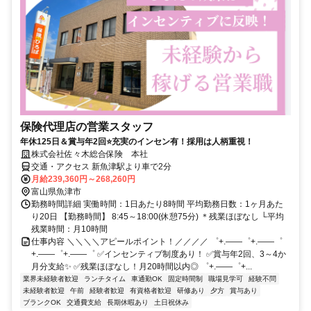
保険代理店の営業スタッフ
年休125日＆賞与年2回⭐充実のインセン有！採用は人柄重視！
株式会社佐々木総合保険 本社
交通・アクセス 新魚津駅より車で2分
月給239,360円～268,260円
富山県魚津市
勤務時間詳細 実働時間：1日あたり8時間 平均勤務日数：1ヶ月あた
り20日 【勤務時間】 8:45～18:00(休憩75分) ＊残業ほぼなし └平均
残業時間：月10時間
仕事内容 ＼＼＼＼アピールポイント！／／／／ ゜+.――゜+.――゜
+.――゜+.――゜ ✅インセンティブ制度あり！ ✅賞与年2回、3～4か
月分支給✨ ✅残業ほぼなし！月20時間以内◎ ゜+.――゜+...
業界未経験者歓迎
ランチタイム
車通勤OK
固定時間制
職場見学可
経験不問
未経験者歓迎
午前
経験者歓迎
有資格者歓迎
研修あり
夕方
賞与あり
ブランクOK
交通費支給
長期休暇あり
土日祝休み