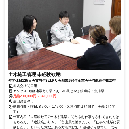
土木施工管理 未経験歓迎!
年間休日125日★賞与年3回あり★創業150年企業★平均勤続年数20年以
上
株式会社関口組
アクセス: 勤務地最寄り駅：あいの風とやま鉄道線／魚津駅
月給230,000円～340,000円
富山県魚津市
勤務時間・曜日: 8：00～17：00（休憩時間１時間半 実働７時間
半）
仕事内容: \\未経験歓迎// 土木や建築に関わるお仕事をされてきた方は
もちろん、「建設業が好き」「富山県で働きたい」「仕事で地域に貢
献したい」といった意欲がある方も大歓迎！ 基礎から教育し、成長...