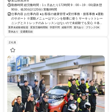
富山県魚津市
勤務時間 総労働時間：1ヶ月あたり172時間 9：00～19：00(昼休憩
90分、他30分計120分) 実働8時間
仕事内容 お仕事内容 ●お客様の健康管理 ●受付事務・接客事務 ●運動
のサポート ※運動メニューはマシンを順番に使う サーキットトレー
ニングとストレッチのみ レッスンはないので未経験でも安心 ※各...
業界未経験者歓迎
変形労働時間制
学歴不問
経験不問
賞与あり
ブランクOK
育休あり
交通費支給
正社員