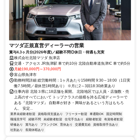
マツダ正規直営ディーラーの営業
賞与4.3ヶ月分(2026年度)／経験不問◎休日・待遇も充実
株式会社北陸マツダ 魚津店
交通・アクセス JR魚津駅 車で約10分 北陸自動車道魚津IC 車で約5分
月給190,000円～370,000円
富山県魚津市
勤務時間詳細 総労働時間：1ヶ月あたり158時間 9:30～18:00（1日実
働7.5時間／昼休憩1時間あり） ※月に2～3回18:30終業あり
仕事内容 北陸３県に18店舗を展開。 北陸地区では人員・店舗数・売
上高のすべてにおいて トップクラスの規模を誇る広域ディーラーで
ある『北陸マツダ』 自動車が好き・興味があるという方はもちろ
ん、 安定...
業界未経験者歓迎
資格取得支援あり
フリーター歓迎
車通勤OK
固定時間制
職場見学可
経験不問
未経験者歓迎
住宅手当あり
経験者歓迎
有資格者歓迎
研修あり
賞与あり
ブランクOK
育休あり
交通費支給
資格取得手当あり
社割あり
長期休暇あり