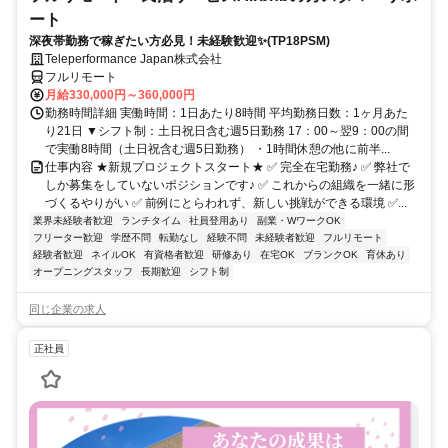
ート
深夜帯勤務で稼ぎたい方必見！未経験歓迎✨(TP18PSM)
Teleperformance Japan株式会社
フルリモート
月給330,000円～360,000円
勤務時間詳細 実働時間：1日あたり8時間 平均勤務日数：1ヶ月あた
り21日 ▼シフト制：土日祝日含む週5日勤務 17：00～翌9：00の間
で実働8時間（土日祝含む週5日勤務） ・1時間休憩の他に前半...
仕事内容 ★新規プロジェクトスタート★ ✅ 完全在宅勤務♪ ✅ 弊社で
しか募集をしていないポジションです♪ ✅ これからの組織を一緒に形
づくるやりがい ✅ 前例にとらわれず、新しい挑戦ができる環境 ✅...
業界未経験者歓迎
ランチタイム
社員登用あり
副業・WワークOK
フリーター歓迎
学歴不問
転勤なし
経験不問
未経験者歓迎
フルリモート
経験者歓迎
ネイルOK
有資格者歓迎
研修あり
在宅OK
ブランクOK
育休あり
オープニングスタッフ
長期歓迎
シフト制
同じ企業の求人
正社員