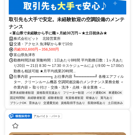
取引先も大手で安定。未経験歓迎の空調設備のメンテ
ナンス
＜富山県で未経験から手に職＞月給30万円～★土日祝休み★
株式会社ビット 北陸営業所
交通・アクセス 魚津駅から車で10分
月給302,600円～356,500円
富山県魚津市
勤務時間詳細 実働時間：1日あたり8時間 平均勤務日数：1ヶ月あた
り20日 〜 21日 8:30 〜 17:30 ※スケジュールにより9:00 〜 17:00の
勤務も相談可能 ★月平均残業20時間...
仕事内容 ╔═══════╗ お仕事内容 ╚═══════╝ 各種エアフィル
ター、クリーンルーム機器 空調関連設備のメンテナンス業務全般 ＜
作業内容＞ 取り付け・交換・洗浄・点検・保全業務 ＜...
業界未経験者歓迎
資格取得支援あり
フリーター歓迎
バイク通勤OK
車通勤OK
固定時間制
未経験者歓迎
経験者歓迎
有資格者歓迎
研修あり
賞与あり
ブランクOK
育休あり
交通費支給
資格取得手当あり
長期休暇あり
土日祝休み
アルバイト・パート