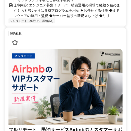
日 リフレッシュ休暇など各種休暇あり
仕事内容: エンジニア募集！サーバー構築運用の現場で経験を積めま
す！ 入社後6ヶ月は育成プログラムを用意 ▶お任せする仕事 ◆ミド
ルウェアの運用・監視 ◆サーバー監視の新規立ち上げ ◆リリ...
フルリモート
在宅OK
昇給あり
契約社員
フルリモート 民泊サービスAirbnbのカスタマーサポ