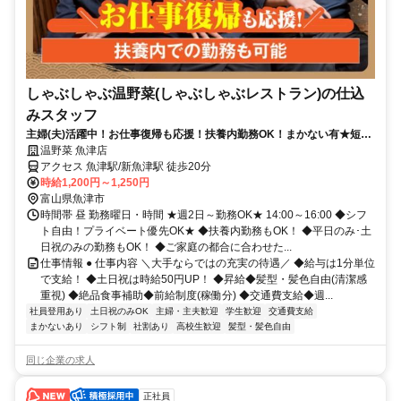
しゃぶしゃぶ温野菜(しゃぶしゃぶレストラン)の仕込
みスタッフ
主婦(夫)活躍中！お仕事復帰も応援！扶養内勤務OK！まかない有★短時
間OK★履歴書不要
温野菜 魚津店
アクセス 魚津駅/新魚津駅 徒歩20分
時給1,200円～1,250円
富山県魚津市
時間帯 昼 勤務曜日・時間 ★週2日～勤務OK★ 14:00～16:00 ◆シフ
ト自由！プライベート優先OK★ ◆扶養内勤務もOK！ ◆平日のみ･土
日祝のみの勤務もOK！ ◆ご家庭の都合に合わせた...
仕事情報 ● 仕事内容 ＼大手ならではの充実の待遇／ ◆給与は1分単位
で支給！ ◆土日祝は時給50円UP！ ◆昇給◆髪型・髪色自由(清潔感
重視) ◆絶品食事補助◆前給制度(稼働分) ◆交通費支給◆週...
社員登用あり
土日祝のみOK
主婦・主夫歓迎
学生歓迎
交通費支給
まかないあり
シフト制
社割あり
高校生歓迎
髪型・髪色自由
同じ企業の求人
正社員