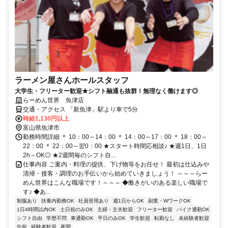
ラーメン屋さんホールスタッフ
大学生・フリーター歓迎★シフト融通も抜群！無理なく働けます◎
らーめん世界 魚津店
交通・アクセス 「新魚津」駅より車で5分
時給1,130円以上
富山県魚津市
勤務時間詳細 ＊ 10：00～14：00 ＊ 14：00～17：00 ＊ 18：00～
22：00 ＊ 22：00～翌0：00 ★スタート時間応相談♪ ★週1日、1日
2h～OK◎ ★2週間毎のシフト自...
仕事内容 ご案内・料理の提供、下げ物等をお任せ！ 最初は仕込みや
清掃・接客・調理のお手伝いから始めていきましょう！ ～～～らー
めん世界はこんな職場です！～～～ ◆働きがいのある楽しい職場で
す♪ ◆あ...
制服あり
扶養内勤務OK
社員登用あり
週1日からOK
副業・WワークOK
1日4時間以内OK
土日祝のみOK
主婦・主夫歓迎
フリーター歓迎
バイク通勤OK
シフト自由
学歴不問
車通勤OK
平日のみOK
学生歓迎
転勤なし
未経験者歓迎
午前
経験者歓迎
夜間