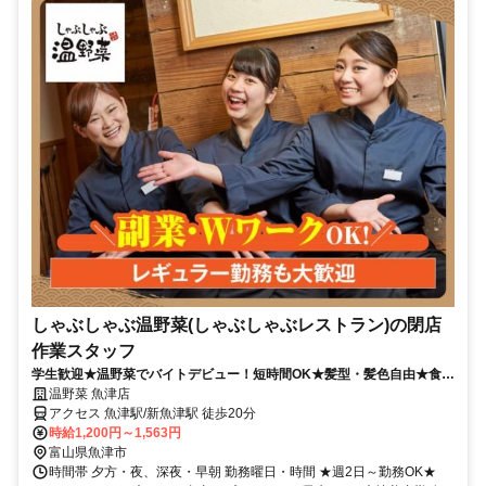
しゃぶしゃぶ温野菜(しゃぶしゃぶレストラン)の閉店
作業スタッフ
学生歓迎★温野菜でバイトデビュー！短時間OK★髪型・髪色自由★食事
補助有★履歴書不要
温野菜 魚津店
アクセス 魚津駅/新魚津駅 徒歩20分
時給1,200円～1,563円
富山県魚津市
時間帯 夕方・夜、深夜・早朝 勤務曜日・時間 ★週2日～勤務OK★