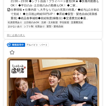
21:00～23:00 ◆シフト自由！プライベート優先OK★ ◆扶養内勤務も
OK！ ◆平日のみ･土日祝のみの勤務もOK！ ◆ご家...
仕事情報 ● 仕事内容 ＼大手ならではの充実の待遇／ ◆給与は1分単位
で支給！ ◆土日祝は時給50円UP！ ◆昇給◆髪型・髪色自由(清潔感
重視) ◆絶品食事補助◆前給制度(稼働分) ◆交通費支給◆週...
社員登用あり
土日祝のみOK
主婦・主夫歓迎
学生歓迎
交通費支給
まかないあり
シフト制
社割あり
髪型・髪色自由
同じ企業の求人
アルバイト・パート