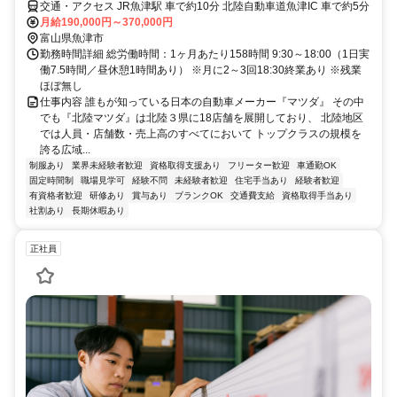
交通・アクセス JR魚津駅 車で約10分 北陸自動車道魚津IC 車で約5分
月給190,000円～370,000円
富山県魚津市
勤務時間詳細 総労働時間：1ヶ月あたり158時間 9:30～18:00（1日実
働7.5時間／昼休憩1時間あり） ※月に2～3回18:30終業あり ※残業
ほぼ無し
仕事内容 誰もが知っている日本の自動車メーカー『マツダ』 その中
でも『北陸マツダ』は北陸３県に18店舗を展開しており、 北陸地区
では人員・店舗数・売上高のすべてにおいて トップクラスの規模を
誇る広域...
制服あり
業界未経験者歓迎
資格取得支援あり
フリーター歓迎
車通勤OK
固定時間制
職場見学可
経験不問
未経験者歓迎
住宅手当あり
経験者歓迎
有資格者歓迎
研修あり
賞与あり
ブランクOK
交通費支給
資格取得手当あり
社割あり
長期休暇あり
正社員