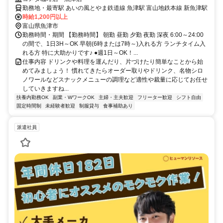
勤務地・最寄駅 あいの風とやま鉄道線 魚津駅 富山地鉄本線 新魚津駅
時給1,200円以上
富山県魚津市
勤務時間・期間 【勤務時間】 朝勤 昼勤 夕勤 夜勤 深夜 6:00～24:00
の間で、1日3H～OK 早朝(6時または7時～)入れる方 ランチタイム入
れる方 特に大助かりです♪ ●週1日～OK！...
仕事内容 ドリンクや料理を運んだり、片づけたり簡単なことから始
めてみましょう！ 慣れてきたらオーダー取りやドリンク、名物シロ
ノワールなどスナックメニューの調理など適性や裁量に応じてお任せ
していきますね...
扶養内勤務OK
副業・WワークOK
主婦・主夫歓迎
フリーター歓迎
シフト自由
固定時間制
未経験者歓迎
制服貸与
食事補助あり
派遣社員