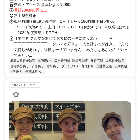
交通・アクセス 魚津駅より約900m
月給230,000円以上
富山県魚津市
勤務時間詳細 総労働時間：1ヶ月あたり160時間 平日／9:00～
17:30（休憩45分） 土日／8:30～17:00（休憩45分） ※残業ほぼなし
（2024年度実績：月7.7H）
仕事内容 クルマを通じてお客様の人生に寄り添う ￣￣￣V￣￣￣￣￣
￣￣￣￣￣￣￣￣￣ 「クルマが好き」「人と話すのが好き」 そんな
気持ちがあれば、経験は一切問いません。 私たちはあなたの「やっ
てみたい...
業界未経験者歓迎
車通勤OK
固定時間制
職場見学可
経験不問
未経験者歓迎
住宅手当あり
研修あり
賞与あり
ブランクOK
育休あり
交通費支給
長期歓迎
社割あり
長期休暇あり
アルバイト・パート