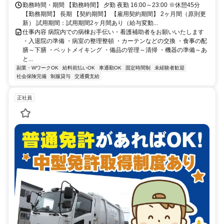
勤務時間・期間 【勤務時間】 夕勤 夜勤 16:00～23:00 ※休憩45分
【勤務期間】 長期 【契約期間】 【雇用契約期間】 2ヶ月間（原則更
新） 試用期間：試用期間2ヶ月間あり（給与変動...
仕事内容 病院内での病棟お手伝い・看護補助者をお願いいたします
・入退院の準備 ・病室の整理整頓 ・カーテンなどの交換 ・食事の配
膳～下膳 ・ベットメイキング ・備品の管理～清掃 ・機器の準備～あ
と...
副業・WワークOK
給料前払いOK
車通勤OK
固定時間制
未経験者歓迎
社会保険完備
制服貸与
交通費支給
正社員