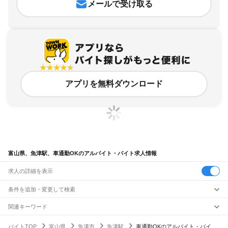
メールで受け取る
アプリを無料ダウンロード
富山県、魚津駅、車通勤OKのアルバイト・バイト求人情報
求人の詳細を表示
条件を追加・変更して検索
市区町村を追加・変更
関連キーワード
完全在宅ワーク 全国
シール貼り 在宅
現在地周辺
ガチャガチャ
犬カフェ
富山県
駅を追加・変更
バイトTOP
富山県
魚津市
魚津駅
車通勤OKのアルバイト・バイ
富山県
すべて