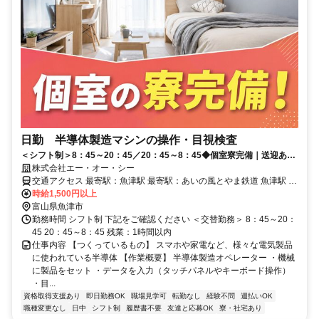
日勤 半導体製造マシンの操作・目視検査
＜シフト制＞8：45～20：45／20：45～8：45◆個室寮完備｜送迎あり
◆資格取得支援あり！
株式会社エー・オー・シー
交通アクセス 最寄駅：魚津駅 最寄駅：あいの風とやま鉄道 魚津駅 無
料駐車場あり
時給1,500円以上
富山県魚津市
勤務時間 シフト制 下記をご確認ください ＜交替勤務＞ 8：45～20：
45 20：45～8：45 残業：1時間以内
仕事内容 【つくっているもの】 スマホや家電など、様々な電気製品
に使われている半導体 【作業概要】 半導体製造オペレーター ・機械
に製品をセット ・データを入力（タッチパネルやキーボード操作）
・目...
資格取得支援あり
即日勤務OK
職場見学可
転勤なし
経験不問
週払いOK
職種変更なし
日中
シフト制
履歴書不要
友達と応募OK
寮・社宅あり