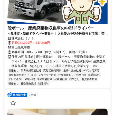
段ボール・産業廃棄物収集車の中型ドライバー
＜魚津市＞新規ドライバー募集中！ 入社後の中型免許取得も可能！ 普通
免許のみの方応募OK／土日休み
株式会社 ミナミ
月給231,000円～247,500円
富山県魚津市
勤務時間 8:00～17:00（休憩1時間30分、実働7.5時間）
仕事内容 魚津市│正社員募集中！ 段ボール・廃棄物収集車の 中型ド
ライバー 株式会社ミナミはダンボールなどの紙類の回収や 産業廃棄
物収集運搬・処分を行っている 地域に密着した企業です。 /////...
制服あり
業界未経験者歓迎
変形労働時間制
主婦・主夫歓迎
60代も応募可
資格取得支援あり
長期
フリーター歓迎
社会保険あり
学歴不問
車通勤OK
平日のみOK
経験不問
未経験者歓迎
経験者歓迎
残業なし
有資格者歓迎
研修あり
社会保険完備
制服貸与
正社員