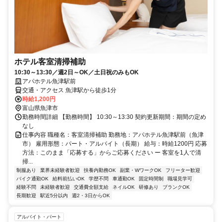
ホテル客室清掃補助
10:30～13:30／週2日～OK／土日祝のみもOK
アパホテル魚津駅前
交通・アクセス 魚津駅から徒歩1分
時給1,200円
富山県魚津市
勤務時間詳細 【勤務時間】 10:30～13:30 契約更新期間：期間の定め
なし
仕事内容 職種名：客室清掃補助 勤務地：アパホテル魚津駅前（魚津
市） 雇用形態：パート・アルバイト（長期） 給与：時給1200円 応募
方法：このまま「応募する」からご応募ください ー 客室を1人で清
掃...
制服あり
業界未経験者歓迎
扶養内勤務OK
副業・WワークOK
フリーター歓迎
バイク通勤OK
給料前払いOK
学歴不問
車通勤OK
固定時間制
職場見学可
経験不問
未経験者歓迎
交通費全額支給
ネイルOK
研修あり
ブランクOK
長期歓迎
駅近5分以内
週2・3日からOK
アルバイト・パート