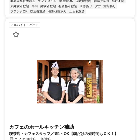
業界未経験者歓迎
ランチタイム
車通勤OK
固定時間制
職場見学可
経験不問
未経験者歓迎
午前
経験者歓迎
有資格者歓迎
研修あり
夕方
賞与あり
ブランクOK
交通費支給
長期休暇あり
土日祝休み
アルバイト・パート
カフェのホールキッチン補助
喫茶店・カフェスタッフ／週1～OK【朝だけの短時間もＯＫ！】
コメダ珈琲店 魚津店