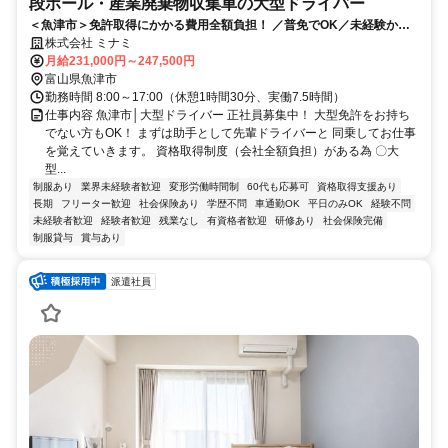
段ボール・産業廃棄物収集車の大型ドライバー
＜魚津市＞免許取得にかかる費用全額負担！ ／普免でOK／未経験から
中型・大型ドライバーを目指せる環境
株式会社 ミナミ
月給231,000円～247,500円
富山県魚津市
勤務時間 8:00～17:00（休憩1時間30分、実働7.5時間）
仕事内容 魚津市│大型ドライバー 正社員募集中！ 大型免許をお持ち
でない方もOK！ まずは助手として先輩ドライバーと 同乗してお仕事
を覚えていきます。 資格取得制度（会社全額負担）がある為 〇大
型...
制服あり
業界未経験者歓迎
変形労働時間制
60代も応募可
資格取得支援あり
長期
フリーター歓迎
社会保険あり
学歴不問
車通勤OK
平日のみOK
経験不問
未経験者歓迎
経験者歓迎
残業なし
有資格者歓迎
研修あり
社会保険完備
制服貸与
賞与あり
派遣社員