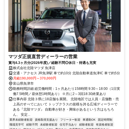
マツダ正規直営ディーラーの営業
賞与4.3ヶ月分(2026年度)／経験不問◎休日・待遇も充実
株式会社北陸マツダ 魚津店
交通・アクセス JR魚津駅 車で約10分 北陸自動車道魚津IC 車で約5分
月給190,000円～370,000円
富山県魚津市
勤務時間詳細 総労働時間：1ヶ月あたり158時間 9:30～18:00（1日実
働7.5時間／昼休憩1時間あり） ※月に2～3回18:30終業あり
仕事内容 北陸３県に18店舗を展開。 北陸地区では人員・店舗数・売
上高のすべてにおいて トップクラスの規模を誇る広域ディーラーで
ある『北陸マツダ』 自動車が好き・興味があるという方はもちろ
ん、 安定...
業界未経験者歓迎
資格取得支援あり
フリーター歓迎
車通勤OK
固定時間制
職場見学可
経験不問
未経験者歓迎
住宅手当あり
経験者歓迎
有資格者歓迎