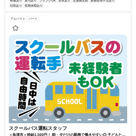
研修あり
賞与あり
ブランクOK
育休あり
交通費支給
資格取得手当あり
社割あり
長期休暇あり
アルバイト・パート
スクールバス運転スタッフ
＜魚津市＞時給1,500円！ 朝・夕だけの勤務で働きやすい◎ 子どもたち