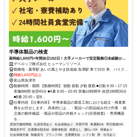
半導体製品の検査
高時給1,600円×年間休日182日！大手メーカーで安定勤務◎未経験から
始められる目視検査/品質検査スタッフ
デベロップ株式会社 ヒューマンリソース
勤務地・最寄駅 あいの風とやま鉄道線 魚津駅 車で10分 車、バイク通
勤可能 駐車場完備
時給1,600円以上
富山県魚津市
勤務時間・期間 【勤務時間】 朝勤 昼勤 夕勤 夜勤 ■日勤 8:30～17:15
実働8時間 休憩45分 ■A番 8:45～20:45 実働10時間半 休憩1時間30分
■B番 20:45～翌8...
仕事内容 【仕事内容】 半導体製品の製造工程における組立・検査業
務をお任せします。 具体的には… ・製品への部品組み付け作業 ・組
立後の動作確認 ・製品や部品の外観チェック(目視検査) ・専用機器
を...
変形労働時間制
社員登用あり
社会保険あり
学歴不問
車通勤OK
即日勤務OK
職場見学可
交通費全額支給
経験者歓迎
残業なし
週払いOK
研修あり
社会保険完備
制服貸与
ブランクOK
交通費支給
シフト制
寮・社宅あり