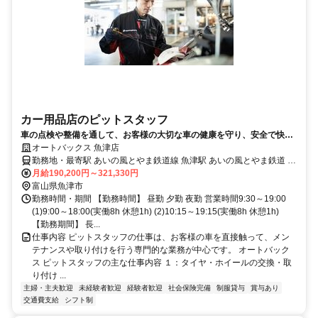
カー用品店のピットスタッフ
車の点検や整備を通して、お客様の大切な車の健康を守り、安全で快適
なカーライフをサポートするお仕事です
オートバックス 魚津店
勤務地・最寄駅 あいの風とやま鉄道線 魚津駅 あいの風とやま鉄道 魚
津駅から車5分
月給190,200円～321,330円
富山県魚津市
勤務時間・期間 【勤務時間】 昼勤 夕勤 夜勤 営業時間9:30～19:00
(1)9:00～18:00(実働8h 休憩1h) (2)10:15～19:15(実働8h 休憩1h)
【勤務期間】 長...
仕事内容 ピットスタッフの仕事は、お客様の車を直接触って、メン
テナンスや取り付けを行う専門的な業務が中心です。 オートバック
ス ピットスタッフの主な仕事内容 １：タイヤ・ホイールの交換・取
り付け ...
主婦・主夫歓迎
未経験者歓迎
経験者歓迎
社会保険完備
制服貸与
賞与あり
交通費支給
シフト制