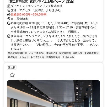
【第二新卒歓迎】東証プライム上場グループ（富山）
ダイヤモンドエンジニアリング株式会社
交通・アクセス 「魚津駅」より徒歩4分
月給180,000円～300,000円
富山県魚津市
勤務時間詳細 実働時間：1日あたり7時間40分 平均勤務日数：1ヶ月
あたり19日 〜 22日 所定勤務時間：8:30～17:10（実働7時間40分）
全社員対象のフレックスタイム制度あり！（利用率...
仕事内容 「エンジニアリングをやりたくて入社したが、気づけば毎
日、調整と書類づくりだった。」 「学んできたことを、活かせてい
る実感がない。」 「AIの時代に、今の仕事が残るか不安。」 そんな
お悩みを...
業界未経験者歓迎
バイク通勤OK
車通勤OK
固定時間制
経験不問
未経験者歓迎
賞与あり
育休あり
駅近5分以内
長期休暇あり
土日祝休み
正社員