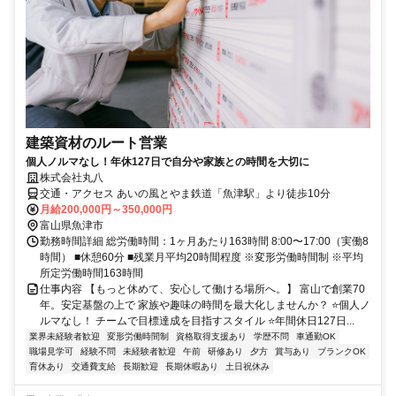
建築資材のルート営業
個人ノルマなし！年休127日で自分や家族との時間を大切に
株式会社丸八
交通・アクセス あいの風とやま鉄道「魚津駅」より徒歩10分
月給200,000円～350,000円
富山県魚津市
勤務時間詳細 総労働時間：1ヶ月あたり163時間 8:00〜17:00（実働8
時間） ■休憩60分 ■残業月平均20時間程度 ※変形労働時間制 ※平均
所定労働時間163時間
仕事内容 【もっと休めて、安心して働ける場所へ。】 富山で創業70
年。安定基盤の上で 家族や趣味の時間を最大化しませんか？ ⭐個人ノ
ルマなし！ チームで目標達成を目指すスタイル ⭐年間休日127日...
業界未経験者歓迎
変形労働時間制
資格取得支援あり
学歴不問
車通勤OK
職場見学可
経験不問
未経験者歓迎
午前
研修あり
夕方
賞与あり
ブランクOK
育休あり
交通費支給
長期歓迎
長期休暇あり
土日祝休み