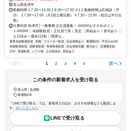
富山県魚津市
勤務時間 1.7:30〜16:30 2.8:30〜17:30 ※1.2.勤務時間は応相談（平
日） 3.7:30〜17:00（月1回土曜出勤） 4.7:30～12:00（祝日は半日出
勤）
仕事内容 魚津市│一般事務 正社員募集！ /////////////おすすめポイン
ト///////////// 〇未経験歓迎！正社員で長く安定 〇昇給あり！賞与あり 〇
土日休み！週休2日制 〇残業な...
業界未経験者歓迎
長期
フリーター歓迎
社会保険あり
車通勤OK
平日のみOK
未経験者歓迎
経験者歓迎
有資格者歓迎
社会保険完備
賞与あり
交通費支給
日中
長期歓迎
シフト制
土日祝休み
昇給あり
前へ
次へ
1
2
3
4
5
この条件の新着求人を受け取る
富山県 / 魚津駅
車通勤OK
「LINEで受け取る」では、新着求人のほか、おすすめ情報なども配信しま
す。
詳しくはこちら
LINEで受け取る