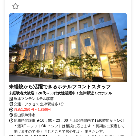
未経験から活躍できるホテルフロントスタッフ
未経験者大歓迎！20代～30代女性活躍中！魚津駅近くのホテル
魚津マンテンホテル駅前
交通・アクセス 魚津駅徒歩1分
時給1,250円～1,850円
富山県魚津市
勤務時間詳細 ★16：00～23：00 ＊上記時間内で1日6時間からOK！
＊週3日～シフトOK ＊シフトは相談に応じます ＊長期的に安定して
働けますので 長く同じところで居心地よく 働きたい方、...