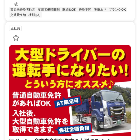
後...
業界未経験者歓迎
変形労働時間制
車通勤OK
経験不問
研修あり
ブランクOK
交通費支給
社割あり
正社員