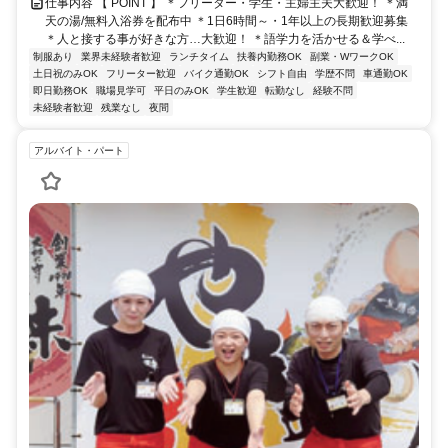
仕事内容 【 POINT 】 ＊フリーター・学生・主婦主夫大歓迎！ ＊満
天の湯/無料入浴券を配布中 ＊1日6時間～・1年以上の長期歓迎募集
＊人と接する事が好きな方…大歓迎！ ＊語学力を活かせる＆学べ...
制服あり
業界未経験者歓迎
ランチタイム
扶養内勤務OK
副業・WワークOK
土日祝のみOK
フリーター歓迎
バイク通勤OK
シフト自由
学歴不問
車通勤OK
即日勤務OK
職場見学可
平日のみOK
学生歓迎
転勤なし
経験不問
未経験者歓迎
残業なし
夜間
アルバイト・パート