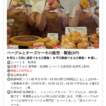
ベーグルとチーズケーキの販売・製造(AP)
▶明るく元気に接客できる方募集！ ▶平日勤務できる方募集！ ▶週1日
だけ勤務OK◎ ▶8:30（もしくは８:45)～18:30の間で2時間以上～可
とべーぐる 魚津店
能！
交通アクセス 最寄駅：魚津駅 とべーぐる魚津店 魚津市上村木
413（アップルヒル内） 駅からのアクセス あいの風とやま鉄道・魚
時給1,100円以上
津駅／徒歩約4分（約850ｍ） バス停からのアクセス 魚津市民バス ア
富山県魚津市
ップルヒル前
勤務時間 シフト制 平日 8:30～18:30の間で2時間以上 もしくは8:45～
※勤務例 8:30～13:00 8:30～14:00 16:15～18:30 ※平日のみ ※週1日
だけなど、ご希...
仕事内容 魚津駅近く、 ショッピングモール「アップルヒル」内の店
舗です！ 車通勤ももちろんOK お店の正面にある、可愛いベーグルの
マークが目印です ベーグル専門店『とべーぐる』に『宿カリチーズ
ケーキ...