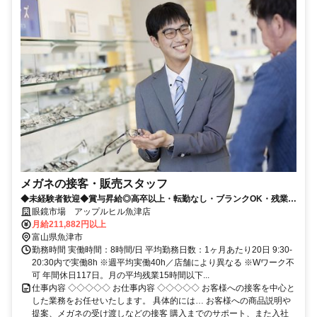
メガネの接客・販売スタッフ
◆未経験者歓迎◆賞与昇給◎高卒以上・転勤なし・ブランクOK・残業少
なめ・業界No1！
眼鏡市場 アップルヒル魚津店
月給211,882円以上
富山県魚津市
勤務時間 実働時間：8時間/日 平均勤務日数：1ヶ月あたり20日 9:30-
20:30内で実働8h ※週平均実働40h／店舗により異なる ※Wワーク不
可 年間休日117日。月の平均残業15時間以下...
仕事内容 ◇◇◇◇◇ お仕事内容 ◇◇◇◇◇ お客様への接客を中心と
した業務をお任せいたします。 具体的には… お客様への商品説明や
提案、メガネの受け渡しなどの接客 購入までのサポート、また入社