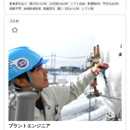
飲食割引あり
週1日からOK
土日祝のみOK
シフト自由
車通勤OK
平日のみOK
経験不問
未経験者歓迎
制服貸与
週2・3日からOK
シフト制
正社員
プラントエンジニア