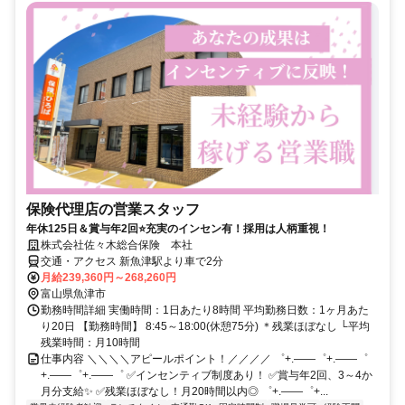
保険代理店の営業スタッフ
年休125日＆賞与年2回⭐充実のインセン有！採用は人柄重視！
株式会社佐々木総合保険 本社
交通・アクセス 新魚津駅より車で2分
月給239,360円～268,260円
富山県魚津市
勤務時間詳細 実働時間：1日あたり8時間 平均勤務日数：1ヶ月あた
り20日 【勤務時間】 8:45～18:00(休憩75分) ＊残業ほぼなし └平均
残業時間：月10時間
仕事内容 ＼＼＼＼アピールポイント！／／／／ ゜+.――゜+.――゜
+.――゜+.――゜ ✅インセンティブ制度あり！ ✅賞与年2回、3～4か
月分支給✨ ✅残業ほぼなし！月20時間以内◎ ゜+.――゜+...