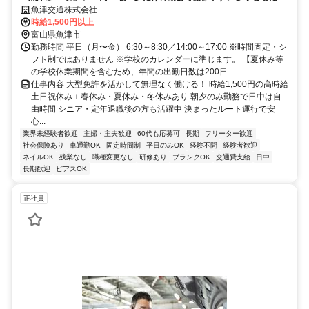
の登下校を支えるお仕事です
魚津交通株式会社
時給1,500円以上
富山県魚津市
勤務時間 平日（月〜金） 6:30～8:30／14:00～17:00 ※時間固定・シ
フト制ではありません ※学校のカレンダーに準じます。 【夏休み等
の学校休業期間を含むため、年間の出勤日数は200日...
仕事内容 大型免許を活かして無理なく働ける！ 時給1,500円の高時給
土日祝休み＋春休み・夏休み・冬休みあり 朝夕のみ勤務で日中は自
由時間 シニア・定年退職後の方も活躍中 決まったルート運行で安
心...
業界未経験者歓迎
主婦・主夫歓迎
60代も応募可
長期
フリーター歓迎
社会保険あり
車通勤OK
固定時間制
平日のみOK
経験不問
経験者歓迎
ネイルOK
残業なし
職種変更なし
研修あり
ブランクOK
交通費支給
日中
長期歓迎
ピアスOK
正社員