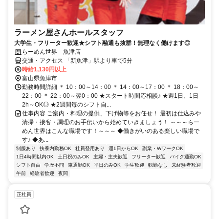
ラーメン屋さんホールスタッフ
大学生・フリーター歓迎★シフト融通も抜群！無理なく働けます◎
らーめん世界 魚津店
交通・アクセス 「新魚津」駅より車で5分
時給1,130円以上
富山県魚津市
勤務時間詳細 ＊ 10：00～14：00 ＊ 14：00～17：00 ＊ 18：00～
22：00 ＊ 22：00～翌0：00 ★スタート時間応相談♪ ★週1日、1日
2h～OK◎ ★2週間毎のシフト自...
仕事内容 ご案内・料理の提供、下げ物等をお任せ！ 最初は仕込みや
清掃・接客・調理のお手伝いから始めていきましょう！ ～～～らー
めん世界はこんな職場です！～～～ ◆働きがいのある楽しい職場で
す♪ ◆あ...
制服あり
扶養内勤務OK
社員登用あり
週1日からOK
副業・WワークOK
1日4時間以内OK
土日祝のみOK
主婦・主夫歓迎
フリーター歓迎
バイク通勤OK
シフト自由
学歴不問
車通勤OK
平日のみOK
学生歓迎
転勤なし
未経験者歓迎
午前
経験者歓迎
夜間
正社員