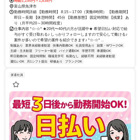
時給1,150円～1,438円
富山県魚津市
勤務時間詳細 【勤務時間】 8:15～17:00（実働8時間） 【勤務期間】
即日～長期 【休憩時間】 45分 【勤務形態】 固定時間制 【残業】 あ
り（月平均20～30時間程度）
仕事内容 *☆-☆* ★20代〜40代の方が活躍中★ 希望日払い対応で給
与がすぐ受け取れる♪ しっかりフォローしますので安心して働ける♪
案件が多いので希望の案件を紹介できます♪ *☆-☆* ...
制服あり
業界未経験者歓迎
扶養内勤務OK
社員登用あり
副業・WワークOK
主婦・主夫歓迎
フリーター歓迎
バイク通勤OK
学歴不問
車通勤OK
即日勤務OK
固定時間制
職場見学可
転勤なし
経験不問
未経験者歓迎
週払いOK
月1シフト提出
研修あり
ブランクOK
派遣社員