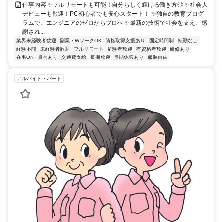
仕事内容 ✨フルリモートも可能！自分らしく輝ける働き方◎ ✨社会人
デビューも歓迎！PC初心者でも安心スタート！ ✨独自の教育プログ
ラムで、エンジニアのゼロからプロへ ✨最新の技術で社会を支え、感
謝され...
業界未経験者歓迎
副業・WワークOK
資格取得支援あり
固定時間制
転勤なし
経験不問
未経験者歓迎
フルリモート
経験者歓迎
有資格者歓迎
研修あり
在宅OK
賞与あり
交通費支給
長期歓迎
長期休暇あり
服装自由
アルバイト・パート