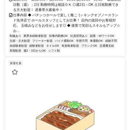
日数（週）：2日 勤務時間は相談ＯＫ ◎週2日～OK 土日祝勤務でき
る方大歓迎！ 遅番帯大募集中！
仕事内容 ◆ パチンコホールで楽しく働こう♪ キングオブノースラン
ド魚津店で ホールスタッフとしてお仕事！ 店内の巡回やお客様対
応、 玉積みなどをお任せします◎ ◆ 接客で笑顔もスキルもアップ☆
お...
制服あり
業界未経験者歓迎
扶養内勤務OK
社員登用あり
副業・WワークOK
主婦・主夫歓迎
フリーター歓迎
バイク通勤OK
学歴不問
車通勤OK
経験不問
未経験者歓迎
経験者歓迎
ネイルOK
有資格者歓迎
ブランクOK
交通費支給
長期歓迎
週2・3日からOK
シフト制
派遣社員