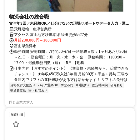
物流会社の総合職
賞与年3回／未経験OK／仕分けなどの現場サポートやデータ入力・運行
管理をお任せします
飛騨運輸 魚津営業所
アクセス 富山地方鉄道本線 経田徒歩約27分
月給230,000円～300,000円
富山県魚津市
勤務時間 実働時間：7時間50分/日 平均勤務日数：1ヶ月あたり20日
～21日 ・勤務曜日：月・火・水・木・金 ・勤務時間： [1] 08:00～
17:00 ・最低勤務日数（週）：5日 【勤務...
仕事内容 【おすすめポイント】 《無資格・未経験から、活躍できる
チャンス！》 ★年収450万/入社3年目 月給30万＋手当＋賞与 工場や
倉庫内でリフトの運転経験がある方は活かせます！ リフトの免許は...
資格取得支援あり
バイク通勤OK
学歴不問
車通勤OK
固定時間制
研修あり
交通費支給
寮・社宅あり
同じ企業の求人
派遣社員