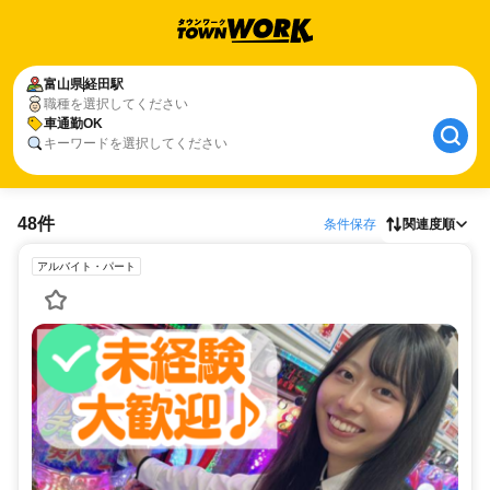
富山県
経田駅
職種を選択してください
車通勤OK
キーワードを選択してください
48件
条件保存
関連度順
アルバイト・パート