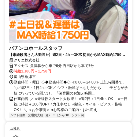
パチンコホールスタッフ
【未経験者さん大歓迎✨】週2日・4h～OK⏰初日からMAX時給1750円✨
サロンネイルも楽しめる接客バイト✨＼車・バイク通勤◎／
クリエ株式会社
アクセス: 魚津駅から車で6分 石田駅から車で7分
時給1,300円～1,750円
富山県魚津市
勤務時間・曜日: ◇◆勤務時間◆◇ ≪8:00～24:00≫ 上記時間帯で、
＼✅週2日・1日4h～OK／ シフト融通ばっちりだから… 「子どもが学
校に行っている間だけ」 「保育園のお迎え時間...
仕事内容: ／ ⭐未経験スタート大歓迎！ ⭐週2日：1日4h～OK！ ⭐土日
祝は時給＋100円UP♪ ⭐力仕事なし ⭐髪色・ネイル・ピアス・指輪
OK！ ＼ ＜お仕事例＞ ●お客様のご案内・お出迎え...
シフト自由
交通費支給
週2・3日からOK
シフト制
正社員