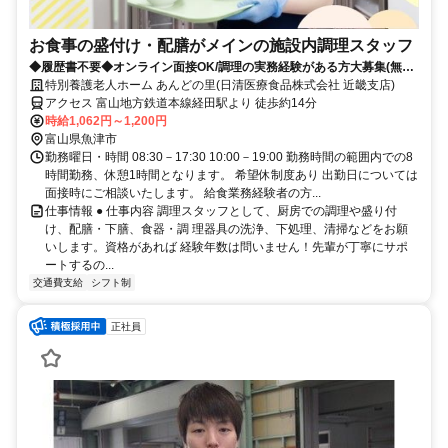
お食事の盛付け・配膳がメインの施設内調理スタッフ
◆履歴書不要◆オンライン面接OK/調理の実務経験がある方大募集(無資
格OK)！
特別養護老人ホーム あんどの里(日清医療食品株式会社 近畿支店)
アクセス 富山地方鉄道本線経田駅より 徒歩約14分
時給1,062円～1,200円
富山県魚津市
勤務曜日・時間 08:30－17:30 10:00－19:00 勤務時間の範囲内での8
時間勤務、休憩1時間となります。 希望休制度あり 出勤日については
面接時にご相談いたします。 給食業務経験者の方...
仕事情報 ● 仕事内容 調理スタッフとして、厨房での調理や盛り付
け、配膳・下膳、食器・調 理器具の洗浄、下処理、清掃などをお願
いします。資格があれば 経験年数は問いません！先輩が丁寧にサポ
ートするの...
交通費支給
シフト制
正社員