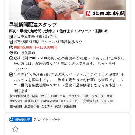
早朝新聞配達スタッフ
深夜・早朝の短時間で効率よく働けます！Wワーク・副業OK
北日本新聞魚津東部販売店
最寄り駅 経田駅 アクセス 経田駅 徒歩８分
月給45,000円～100,000円
富山県魚津市
勤務時間 2:00～5:00のあいだの実働40分程度～ ※もっとお仕事をし
たい方には、配達部数などを幅広く選択できます。 深夜・早朝
（22〜7）
仕事内容 ＼魚津東部販売店の求人ページへようこそ！！／ 新聞配達
スタッフを募集中です。 ・副業や定年後のお仕事にも最適です ・シ
ニア世代も多数活躍中です！ ・運動不足を解消しながらお小遣いも
稼げます...
扶養内勤務OK
副業・WワークOK
主婦・主夫歓迎
長期
フリーター歓迎
学歴不問
車通勤OK
未経験者歓迎
月1シフト提出
交通費支給
シフト制
服装自由
履歴書不要
ひげOK
髪型・髪色自由
アルバイト・パート