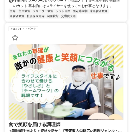
仕事内容 スーパーのバックヤードで商品として並べる牛肉や豚肉等
のカット 基本的にはスライサーを使ってのお仕事となります。
主婦・主夫歓迎
フリーター歓迎
シフト自由
固定時間制
未経験者歓迎
経験者歓迎
社会保険完備
制服貸与
交通費支給
アルバイト・パート
食で笑顔を届ける調理師
＜調理師手当あり＞資格を活かして安定収入◎幅広い料理ジャンル・飲