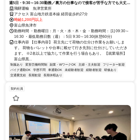
週5日・9:30～16:30勤務／裏方の仕事なので接客が苦手な方でも大丈
夫！
飛騨運輸 魚津営業所
アクセス 富山地方鉄道本線 経田徒歩約27分
時給1,200円以上
富山県魚津市
勤務時間 ・勤務曜日：月・火・水・木・金 ・勤務時間： [1] 09:30～
16:30 ・最低勤務日数（週）：5日 9:30～16:30(休憩60分)
仕事内容 【仕事内容】 荷主先にて荷物の仕分け作業をお願いしま
す。 荷物をパレットや台車に載せて行き先別に仕分けしていただき
ます。 ※2名以上で協力して作業を行う場合もあり。 【就業場所】
富山県黒...
制服あり
変形労働時間制
副業・WワークOK
主婦・主夫歓迎
フリーター歓迎
バイク通勤OK
学歴不問
車通勤OK
未経験者歓迎
経験者歓迎
研修あり
交通費支給
長期歓迎
長期休暇あり
契約社員