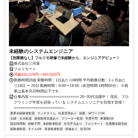
未経験のシステムエンジニア
【別業務なし】フルリモ研修で未経験から、エンジニアデビュー！
株式会社三河屋
フルリモート
月給251,370円～687,525円
勤務時間詳細 実働時間：1日あたり8時間 平均勤務日数：1ヶ月あた
り18日 〜 20日 勤務時間：9:00〜18:00（休憩時間 1時間00分） ※残
業は基本月20時間以下です。
仕事内容 ======================= 20−30代活躍中！ 現在、プロ
グラミング学習を頑張っている システムエンジニアを目指す皆様！
=======================...
業界未経験者歓迎
ランチタイム
社員登用あり
副業・WワークOK
主婦・主夫歓迎
資格取得支援あり
フリーター歓迎
学歴不問
車通勤OK
固定時間制
経験不問
未経験者歓迎
住宅手当あり
フルリモート
交通費全額支給
経験者歓迎
ネイルOK
有資格者歓迎
研修あり
在宅OK