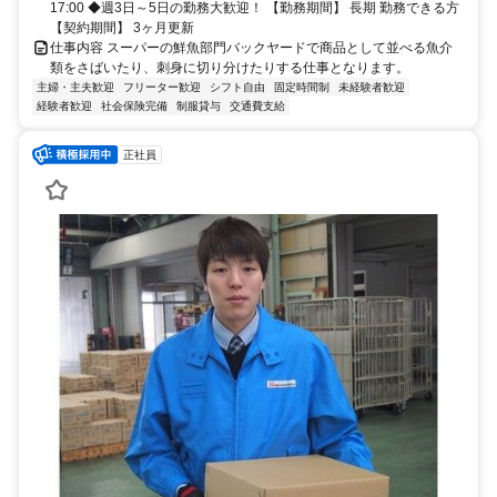
17:00 ◆週3日～5日の勤務大歓迎！ 【勤務期間】 長期 勤務できる方
【契約期間】 3ヶ月更新
仕事内容 スーパーの鮮魚部門バックヤードで商品として並べる魚介
類をさばいたり、刺身に切り分けたりする仕事となります。
主婦・主夫歓迎
フリーター歓迎
シフト自由
固定時間制
未経験者歓迎
経験者歓迎
社会保険完備
制服貸与
交通費支給
正社員