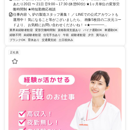
あたり20日 〜 21日 ⏰9:00～17:30 (休憩60分) ★1ヶ月単位の変形労
働時間制 ★時短勤務応相談
仕事内容 ＼ 炉の製造スタッフ募集！ ／ LINEでの公式アカウントも
運用中！ 気になること等がございましたら、 画像5枚目の二次元コー
ドより、 お気軽にお問い合わせくださいね！ ⭐★━━━━...
業界未経験者歓迎
変形労働時間制
資格取得支援あり
バイク通勤OK
車通勤OK
経験不問
未経験者歓迎
住宅手当あり
午前
経験者歓迎
夕方
賞与あり
ブランクOK
育休あり
交通費支給
土日祝休み
正社員