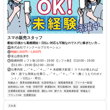
スマホ販売スタッフ
最短3日後から勤務開始！日払い対応も可能なのでスグに稼ぎたい方に
ピッタリ！
株式会社ヴァンクールプロモーション
時給1,500円～1,800円
富山県魚津市
勤務時間 シフト制 10:00～19:00 【シフト例】 ①10:00～19:00
②11:00～19:00 ③12:00～20:00
仕事内容 .｡.:･ﾟ＋.｡.:･ﾟ＋.｡.:･ﾟ＋ 未経験大歓迎！ スマホが使えれば
OK！ 誰でも簡単お仕事◎ .｡.:･ﾟ＋.｡.:･ﾟ＋.｡.:･ﾟ＋ ＼働くうえでのポイ
ント／ ✅日払い・即日...
制服あり
業界未経験者歓迎
社員登用あり
無期雇用派遣
フリーター歓迎
給料前払いOK
午後
学歴不問
車通勤OK
即日勤務OK
英語
未経験者歓迎
交通費全額支給
経験者歓迎
週払いOK
駅ナカ
有資格者歓迎
研修あり
ブランクOK
交通費支給
正社員