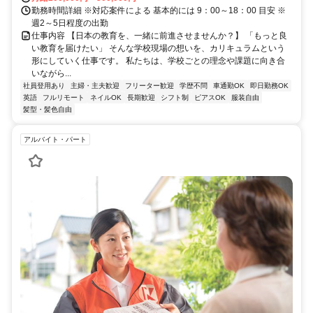
勤務時間詳細 ※対応案件による 基本的には 9：00～18：00 目安 ※
週2～5日程度の出勤
仕事内容 【日本の教育を、一緒に前進させませんか？】 「もっと良
い教育を届けたい」 そんな学校現場の想いを、カリキュラムという
形にしていく仕事です。 私たちは、学校ごとの理念や課題に向き合
いながら...
社員登用あり
主婦・主夫歓迎
フリーター歓迎
学歴不問
車通勤OK
即日勤務OK
英語
フルリモート
ネイルOK
長期歓迎
シフト制
ピアスOK
服装自由
髪型・髪色自由
アルバイト・パート