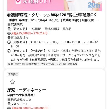
看護師/病院・クリニック/年休120日以上/車通勤OK
《病棟》年間休日125日❗️賞与4.50ヶ月分｜残業月2時間｜研修充実｜ワ
ークライフバランスを大切にしながら働ける療養病院✨
深川病院
【最寄り駅】 ・経田駅 ・電鉄石田駅 ・黒部駅
月給215,000円～279,719円
富山県魚津市
【勤務時間】 1) 08：45～17：30 2) 10：00～19：00 17：00～翌
9：00
【仕事内容】 【仕事内容】 深川病院 《病棟》年間休日125日！ 賞与
4.50ヶ月分｜残業月2時間｜研修充実｜ワークライフバランスを大切
にしながら働ける療養病院♪ ●病床にて看護業務全般をお任せしま...
長期
学歴不問
経験者歓迎
ブランクOK
シフト制
昇給あり
業務委託
探究コーディネーター
全国での大規模募集！
株式会社ミエタ
フルリモート
月給200,000円～500,000円