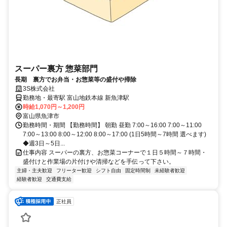
スーパー裏方 惣菜部門
長期 裏方でお弁当・お惣菜等の盛付や掃除
3S株式会社
勤務地・最寄駅 富山地鉄本線 新魚津駅
時給1,070円～1,200円
富山県魚津市
勤務時間・期間 【勤務時間】 朝勤 昼勤 7:00～16:00 7:00～11:00
7:00～13:00 8:00～12:00 8:00～17:00 (1日5時間～7時間 選べます)
◆週3日～5日...
仕事内容 スーパーの裏方、お惣菜コーナーで１日５時間～７時間・
盛付けと作業場の片付けや清掃などを手伝って下さい。
主婦・主夫歓迎
フリーター歓迎
シフト自由
固定時間制
未経験者歓迎
経験者歓迎
交通費支給
正社員