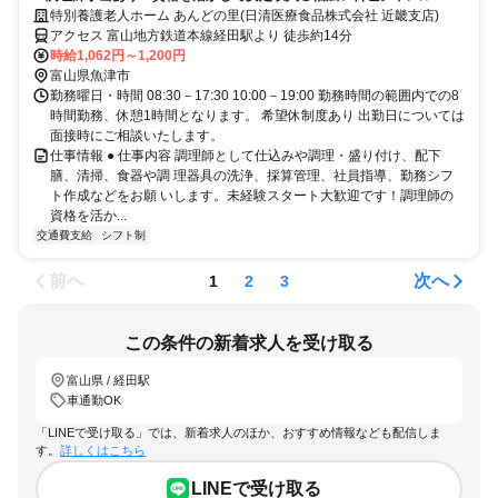
食店経験も活かせます！
特別養護老人ホーム あんどの里(日清医療食品株式会社 近畿支店)
アクセス 富山地方鉄道本線経田駅より 徒歩約14分
時給1,062円～1,200円
富山県魚津市
勤務曜日・時間 08:30－17:30 10:00－19:00 勤務時間の範囲内での8
時間勤務、休憩1時間となります。 希望休制度あり 出勤日については
面接時にご相談いたします。
仕事情報 ● 仕事内容 調理師として仕込みや調理・盛り付け、配下
膳、清掃、食器や調 理器具の洗浄、採算管理、社員指導、勤務シフ
ト作成などをお願 いします。未経験スタート大歓迎です！調理師の
資格を活か...
交通費支給
シフト制
前へ
次へ
1
2
3
この条件の新着求人を受け取る
富山県 / 経田駅
車通勤OK
「LINEで受け取る」では、新着求人のほか、おすすめ情報なども配信しま
す。
詳しくはこちら
LINEで受け取る