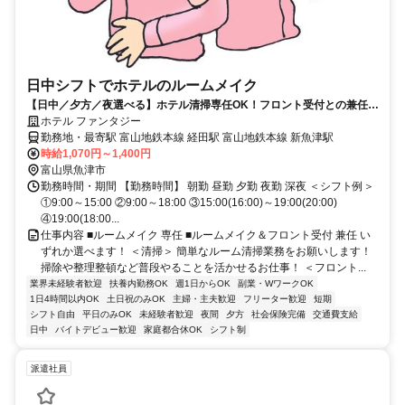
日中シフトでホテルのルームメイク
【日中／夕方／夜選べる】ホテル清掃専任OK！フロント受付との兼任も
OK
ホテル ファンタジー
勤務地・最寄駅 富山地鉄本線 経田駅 富山地鉄本線 新魚津駅
時給1,070円～1,400円
富山県魚津市
勤務時間・期間 【勤務時間】 朝勤 昼勤 夕勤 夜勤 深夜 ＜シフト例＞
①9:00～15:00 ②9:00～18:00 ③15:00(16:00)～19:00(20:00)
④19:00(18:00...
仕事内容 ■ルームメイク 専任 ■ルームメイク＆フロント受付 兼任 い
ずれか選べます！ ＜清掃＞ 簡単なルーム清掃業務をお願いします！
掃除や整理整頓など普段やることを活かせるお仕事！ ＜フロント...
業界未経験者歓迎
扶養内勤務OK
週1日からOK
副業・WワークOK
1日4時間以内OK
土日祝のみOK
主婦・主夫歓迎
フリーター歓迎
短期
シフト自由
平日のみOK
未経験者歓迎
夜間
夕方
社会保険完備
交通費支給
日中
バイトデビュー歓迎
家庭都合休OK
シフト制
派遣社員