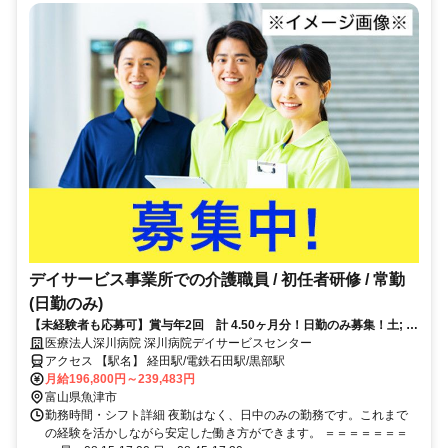
デイサービス事業所での介護職員 / 初任者研修 / 常勤
(日勤のみ)
【未経験者も応募可】賞与年2回 計 4.50ヶ月分！日勤のみ募集！土; 日
曜固定休。【年休120日以上】
医療法人深川病院 深川病院デイサービスセンター
アクセス 【駅名】 経田駅/電鉄石田駅/黒部駅
月給196,800円～239,483円
富山県魚津市
勤務時間・シフト詳細 夜勤はなく、日中のみの勤務です。これまで
の経験を活かしながら安定した働き方ができます。 ＝＝＝＝＝＝＝