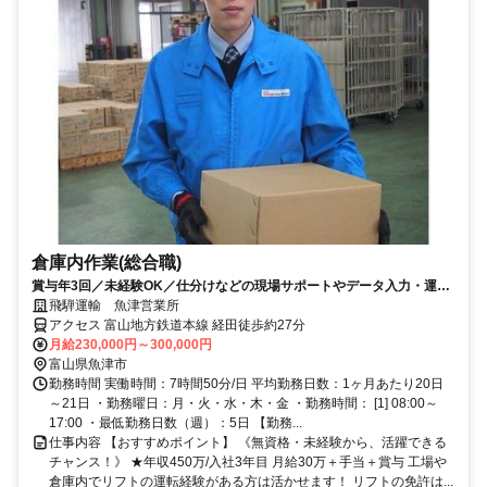
倉庫内作業(総合職)
賞与年3回／未経験OK／仕分けなどの現場サポートやデータ入力・運行
管理をお任せします
飛騨運輸 魚津営業所
アクセス 富山地方鉄道本線 経田徒歩約27分
月給230,000円～300,000円
富山県魚津市
勤務時間 実働時間：7時間50分/日 平均勤務日数：1ヶ月あたり20日
～21日 ・勤務曜日：月・火・水・木・金 ・勤務時間： [1] 08:00～
17:00 ・最低勤務日数（週）：5日 【勤務...
仕事内容 【おすすめポイント】 《無資格・未経験から、活躍できる
チャンス！》 ★年収450万/入社3年目 月給30万＋手当＋賞与 工場や
倉庫内でリフトの運転経験がある方は活かせます！ リフトの免許は...