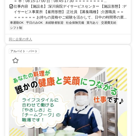
＝ 早：08:15-17:00 日：08:45-17:30 ＝＝＝＝＝＝＝＝...
仕事内容 【施設名】:深川病院デイサービスセンター 【施設形態】:デ
イサービス事業所 【雇用形態】:正社員 【募集職種】:介護職員 ＝＝
＝＝＝＝＝＝ お持ちの資格やご経験を活かして、日中の時間帯の業...
車通勤OK
平日のみOK
未経験者歓迎
社会保険完備
賞与あり
交通費支給
シフト制
同じ企業の求人
アルバイト・パート